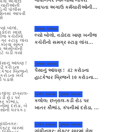
ગાંધીનગર જિલ્લામાં નોકરી
આપતા અગાઉ કર્મચારીઓની
માહિતી પોલીસ સ્ટેશનમાં આપવી
પડશે
ગુજરાત સમાચાર
લ્યો બોલો, વડોદરા ખાણ ખનીજ
કચેરીનો સમગ્ર સ્ટાફ લાંચ
સ્વીકારવા સંમત થતા એસીબીની
ઝપટે ચડી ગયો
ગુજરાત સમાચાર
પૈસાનું આંધણ ! 42 કરોડના
હાટકેશ્વર બ્રિજને 10 કરોડના
ખર્ચે તોડી પડાશે
કલોલ સમાચાર
ગુજરાત સમાચાર
કલોલ: છત્રાલ-કડી રોડ પર
ખાતર કૌભાંડ, કંપનીમાં દરોડા, બે
શખ્સોની ધરપકડ
કલોલ સમાચાર
ગુજરાત સમાચાર
ગાંધીનગર: સેક્ટર ચારમાં ગેસ