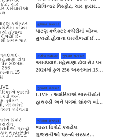
સિલિન્ડર વિસ્ફોટ, ચાર ફાયર
કર્મચારીઓ ઘાયલ
ગુજરાત સમાચાર
પાટણ કલેકટર કચેરીમાં બોમ્બ
મુકાયો હોવાના ધમકીભર્યા ઈ-
મેલથી ખળભળાટ
કલોલ સમાચાર
ગુજરાત સમાચાર
અમદાવાદ-મહેસાણા ટોલ રોડ પર
2024માં કુલ 256 અકસ્માત,15
મૃત્યુ
ગુજરાત સમાચાર
LIVE : અમેરિકાએ ભારતીયોને
હાથકડી અને પગમાં સાંકળ બાંધી,
ગેરકાયદે એલિયન કહેવાયા
ગુજરાત સમાચાર
ભારત ડિપોર્ટ કરાયેલ
ગુજરાતીઓ પ્રત્યે સરકાર