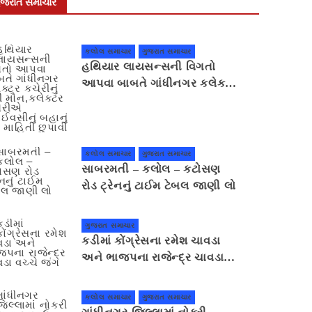
ુજરાત સમાચાર
કલોલ સમાચાર
ગુજરાત સમાચાર
હથિયાર લાયસન્સની વિગતો
આપવા બાબતે ગાંધીનગર કલેક્ટર
કચેરીનું ભેદી મૌન,કલેક્ટર
કચેરીએ પ્રાઈવસીનું બહાનું ધરી
માહિતી છુપાવી
કલોલ સમાચાર
ગુજરાત સમાચાર
સાબરમતી – કલોલ – કટોસણ
રોડ ટ્રેનનું ટાઈમ ટેબલ જાણી લો
ગુજરાત સમાચાર
કડીમાં કોંગ્રેસના રમેશ ચાવડા
અને ભાજપના રાજેન્દ્ર ચાવડા
વચ્ચે જંગ
કલોલ સમાચાર
ગુજરાત સમાચાર