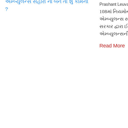
Prashant Leuv
108માં નિયમોની
એમ્બ્યુલન્સ સ
સરકાર દ્વારા ઈ
એમ્બ્યુલન્સ
Read More