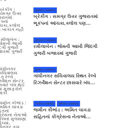
જમીન સરકારી છે કે ખાનગી
ગુજરાત સમાચાર
બ્રેકીંગ : સમગ્ર ઉત્તર ગુજરાતમાં
ભૂકંપનાં આંચકા,કલોલ પણ
બાકાત નહીં
ગુજરાત સમાચાર
રમીલાબેન : જેમની આખી જિંદગી
ગુજરી બજારમાં ગુજરી
ગુજરાત સમાચાર
ગાંધીનગર સચિવાલય સ્થિત રેલ્વે
રિઝર્વેશન સેન્ટર છાસવારે બંધ
થઈ જતા મુસાફરોને હાલાકી
કલોલ સમાચાર
ગુજરાત સમાચાર
જમીન કૌભાંડ : અમિત ચાવડા
સહિતનાં કોંગ્રેસના નેતાઓ
કલોલનાં મુલસણા પહોંચ્યા,