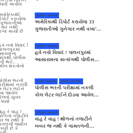
સહાનુભૂતિ દર્શાવે તેવી નીતિન
પટેલની અપીલ
ગુજરાત સમાચાર
અમેરિકાથી ડિપોર્ટ કરાયેલા 33
ગુજરાતીઓ ગુનેગાર નથી વખા’ના
માર્યા છે
ગુજરાત સમાચાર
હવે નવો વિવાદ ! પાલનપુરમાં
આસારામના સત્સંગથી પોલીસ
દોડતી થઈ, જામીન શરતોનો ભંગ
કલોલ સમાચાર
ગુજરાત સમાચાર
પોલીસ ભરતી પરીક્ષામાં નકલી
કોલ લેટર લઈને દોડવા આવેલ
કલોલનો યુવક ઝડપાયો
ગુજરાત સમાચાર
વાહ રે વાહ ! થોળનાં તલાટીને
ખબર જ નથી કે ગામતળની