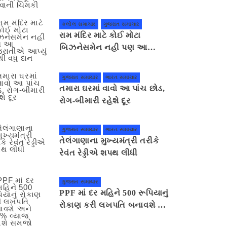
ગાંધીનગર કૂચ કરવાની ચિમકી
કલોલ સમાચાર
ગુજરાત સમાચાર
રામ મંદિર માટે કોઈ મોટા
બિઝનેસમેન નહી પણ આ
ગુજરાતીએ આપ્યું સૌથી વધુ દાન
ગુજરાત સમાચાર
ભારત સમાચાર
તમારા ઘરમાં વાવો આ પાંચ છોડ,
રોગ-બીમારી રહેશે દૂર
ગુજરાત સમાચાર
ભારત સમાચાર
તેલંગાણાના મુખ્યમંત્રી તરીકે
રેવંત રેડ્ડીએ શપથ લીધી
ગુજરાત સમાચાર
PPF માં દર મહિને 500 રૂપિયાનું
રોકાણ કરી લખપતિ બનાવશે અને
7.1% વ્યાજ મળશે સમજો