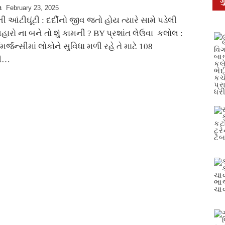
ગ
a
February 23, 2025
 આંટીઘૂંટી : દર્દીનો જીવ જતો હોય ત્યારે સામે પડેલી
હારો ના બને તો શું કામની ? BY પ્રશાંત લેઉવા કલોલ :
મર્જન્સીમાં લોકોને સુવિધા મળી રહે તે માટે 108
ની…