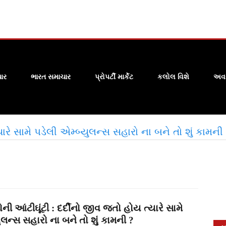
ાર
ભારત સમાચાર
પ્રોપર્ટી માર્કેટ
કલોલ વિશે
અવસ
ારે સામે પડેલી એમ્બ્યુલન્સ સહારો ના બને તો શું કામની
ની આંટીઘૂંટી : દર્દીનો જીવ જતો હોય ત્યારે સામે
ુલન્સ સહારો ના બને તો શું કામની ?