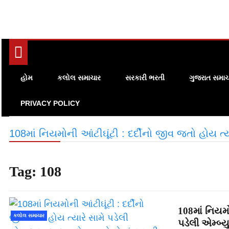
હોમ
કલોલ સમાચાર
સરકારી ભરતી
ગુજરાત સમાચ
PRIVACY POLICY
108માં નિયમોની આંટીઘૂંટી : દર્દીનો જીવ જતો હોય ત્ય
Tag:
108
108માં નિયમો
કલોલ સમાચાર
પડેલી એમ્બ્ય