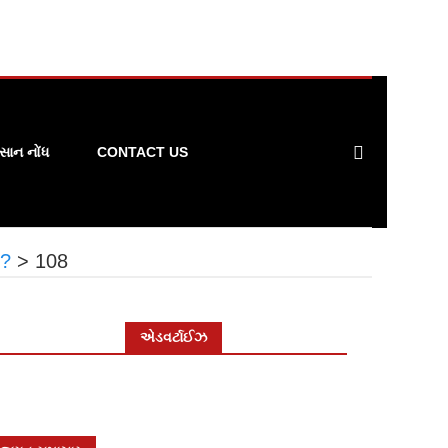
ાન નોંધ
CONTACT US
 ?
>
108
એડવર્ટાઈઝ