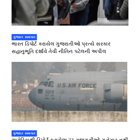
ગુજરાત સમાચાર
ભારત ડિપોર્ટ કરાયેલ ગુજરાતીઓ પ્રત્યે સરકાર
સહાનુભૂતિ દર્શાવે તેવી નીતિન પટેલની અપીલ
ગુજરાત સમાચાર