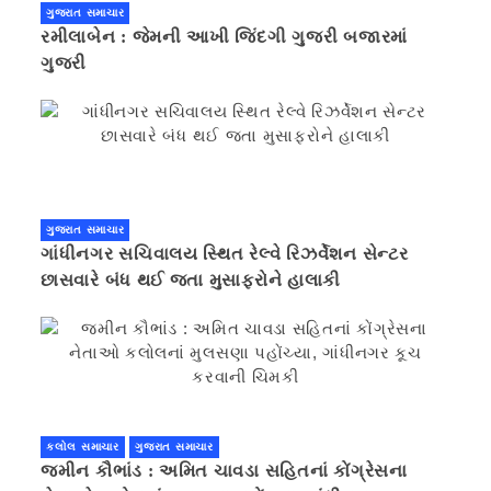
ગુજરાત સમાચાર
રમીલાબેન : જેમની આખી જિંદગી ગુજરી બજારમાં
ગુજરી
ગુજરાત સમાચાર
ગાંધીનગર સચિવાલય સ્થિત રેલ્વે રિઝર્વેશન સેન્ટર
છાસવારે બંધ થઈ જતા મુસાફરોને હાલાકી
કલોલ સમાચાર
ગુજરાત સમાચાર
જમીન કૌભાંડ : અમિત ચાવડા સહિતનાં કોંગ્રેસના