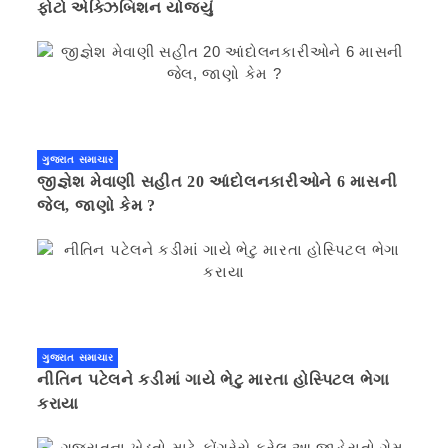
ફોટો એક્ઝિબિશન યોજ્યું
ગુજરાત સમાચાર
જીજ્ઞેશ મેવાણી સહીત 20 આંદોલનકારીઓને 6 માસની
જેલ, જાણો કેમ ?
ગુજરાત સમાચાર
નીતિન પટેલને કડીમાં ગાયે ભેટુ મારતા હોસ્પિટલ ભેગા
કરાયા