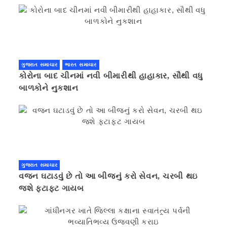
ગુજરાત સમાચાર
ભારત સમાચાર
કોરોના બાદ ચીનમાં નવી બીમારીથી હાહાકાર, સૌથી વધુ
બાળકોને નુકશાન
ગુજરાત સમાચાર
વજન ઘટાડવું છે તો આ બીજનું કરો સેવન, ચરબી થઇ
જશે ફટાફટ ગાયબ