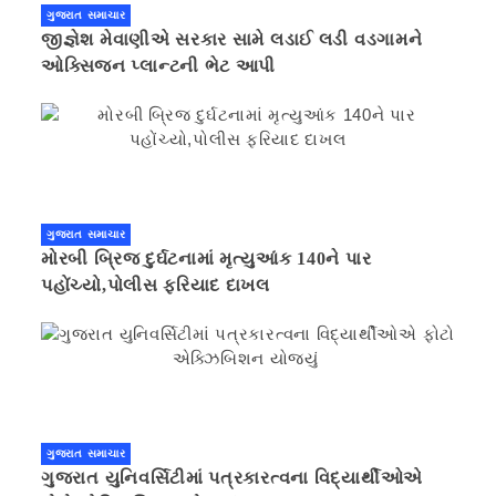
ગુજરાત સમાચાર
જીજ્ઞેશ મેવાણીએ સરકાર સામે લડાઈ લડી વડગામને
ઓક્સિજન પ્લાન્ટની ભેટ આપી
ગુજરાત સમાચાર
મોરબી બ્રિજ દુર્ઘટનામાં મૃત્યુઆંક 140ને પાર
પહોંચ્યો,પોલીસ ફરિયાદ દાખલ
ગુજરાત સમાચાર
ગુજરાત યુનિવર્સિટીમાં પત્રકારત્વના વિદ્યાર્થીઓએ