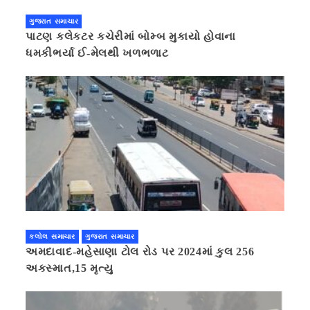
ગુજરાત સમાચાર
પાટણ કલેકટર કચેરીમાં બોમ્બ મુકાયો હોવાના
ધમકીભર્યા ઈ-મેલથી ખળભળાટ
કલોલ સમાચાર
ગુજરાત સમાચાર
અમદાવાદ-મહેસાણા ટોલ રોડ પર 2024માં કુલ 256
અકસ્માત,15 મૃત્યુ