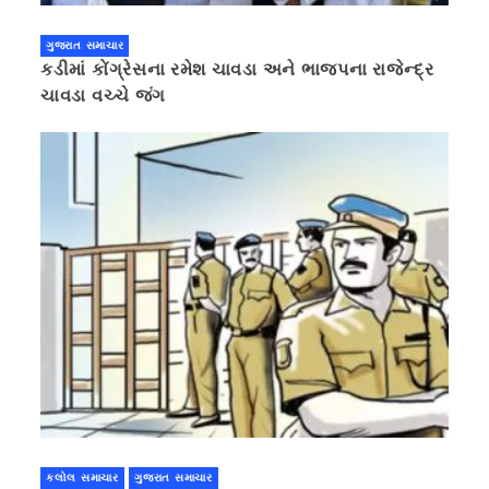
ગુજરાત સમાચાર
કડીમાં કોંગ્રેસના રમેશ ચાવડા અને ભાજપના રાજેન્દ્ર
ચાવડા વચ્ચે જંગ
કલોલ સમાચાર
ગુજરાત સમાચાર