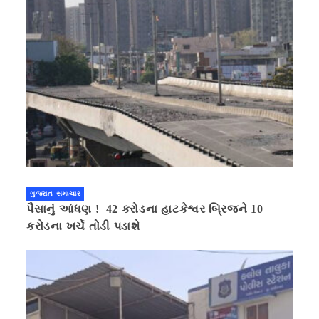
ગુજરાત સમાચાર
પૈસાનું આંધણ ! 42 કરોડના હાટકેશ્વર બ્રિજને 10
કરોડના ખર્ચે તોડી પડાશે