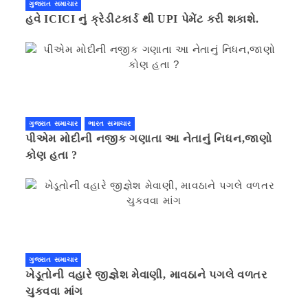
ગુજરાત સમાચાર
હવે ICICI નું ક્રેડીટકાર્ડ થી UPI પેમેંટ કરી શકાશે.
ગુજરાત સમાચાર
ભારત સમાચાર
પીએમ મોદીની નજીક ગણાતા આ નેતાનું નિધન,જાણો
કોણ હતા ?
ગુજરાત સમાચાર
ખેડૂતોની વહારે જીજ્ઞેશ મેવાણી, માવઠાને પગલે વળતર
ચુકવવા માંગ