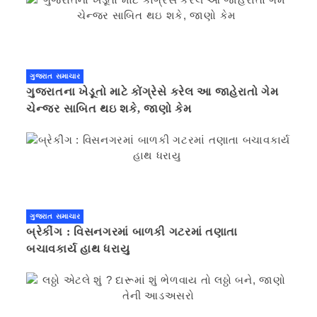
ગુજરાત સમાચાર
ગુજરાતના ખેડૂતો માટે કોંગ્રેસે કરેલ આ જાહેરાતો ગેમ
ચેન્જર સાબિત થઇ શકે, જાણો કેમ
ગુજરાત સમાચાર
બ્રેકીંગ : વિસનગરમાં બાળકી ગટરમાં તણાતા
બચાવકાર્ય હાથ ધરાયુ