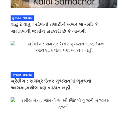
ગુજરાત સમાચાર
વાહ રે વાહ ! થોળનાં તલાટીને ખબર જ નથી કે
ગામતળની જમીન સરકારી છે કે ખાનગી
ગુજરાત સમાચાર
બ્રેકીંગ : સમગ્ર ઉત્તર ગુજરાતમાં ભૂકંપનાં
આંચકા,કલોલ પણ બાકાત નહીં