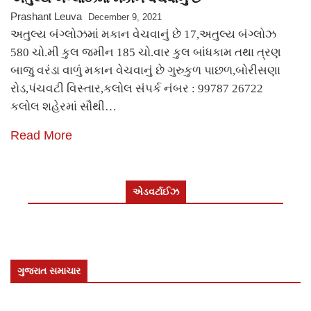
Prashant Leuva
December 9, 2021
અતુલ્ય બંગ્લોઝમાં મકાન વેચવાનું છે 17,અતુલ્ય બંગ્લોઝ
580 ચો.મી કુલ જમીન 185 ચો.વાર કુલ બાંધકામ તથા ત્રણ
બાજુ વરંડા વાળું મકાન વેચવાનું છે ગુરુકુળ પાછળ,બોરીસણા
રોડ,પંચવટી વિસ્તાર,કલોલ સંપર્ક નંબર : 99787 26722
કલોલ શહેરમાં સૌથી…
Read More
એડવર્ટાઈઝ
ગુજરાત સમાચાર