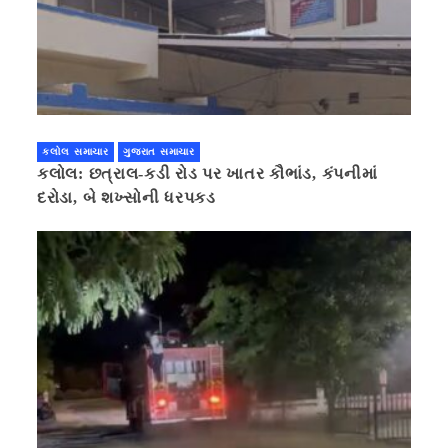
કલોલ સમાચાર
ગુજરાત સમાચાર
કલોલ: છત્રાલ-કડી રોડ પર ખાતર કૌભાંડ, કંપનીમાં
દરોડા, બે શખ્સોની ધરપકડ