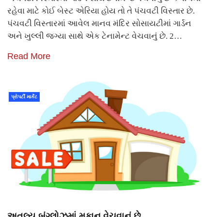
રહેવા માટે કોઈ બેસ્ટ એરિયા હોય તો તે પંચવટી વિસ્તાર છે.
પંચવટી વિસ્તારમાં આવેલ માનવ મંદિર સોસાયટીમાં ગાર્ડન
અને ખુલ્લી જગ્યા સાથે એક ટેનામેન્ટ વેચવાનું છે. 2…
Read More
પ્રોપર્ટી માર્કેટ
અતુલ્ય બંગ્લોઝમાં મકાન વેચવાનું છે