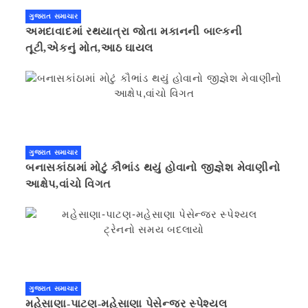
ગુજરાત સમાચાર
અમદાવાદમાં રથયાત્રા જોતા મકાનની બાલ્કની
તૂટી,એકનું મોત,આઠ ઘાયલ
ગુજરાત સમાચાર
બનાસકાંઠામાં મોટું કૌભાંડ થયું હોવાનો જીજ્ઞેશ મેવાણીનો
આક્ષેપ,વાંચો વિગત
ગુજરાત સમાચાર
મહેસાણા-પાટણ-મહેસાણા પેસેન્જર સ્પેશ્યલ