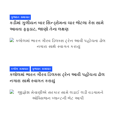
ગુજરાત સમાચાર
કડીમાં ગુલીયન બાર સિન્ડ્રોમના ચાર જેટલા કેસ સામે
આવતા ફફડાટ, જાણો તેના લક્ષણ
કલોલ સમાચાર
ગુજરાત સમાચાર
કલોલમાં ભારત ગૌરવ ડિલક્સ ટ્રેન આવી પહોંચતા ઢોલ
નગારા સાથે સ્વાગત કરાયું