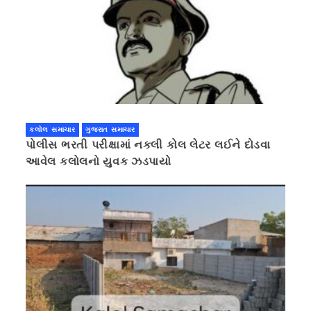
કલોલ સમાચાર
ગુજરાત સમાચાર
પોલીસ ભરતી પરીક્ષામાં નકલી કોલ લેટર લઈને દોડવા
આવેલ કલોલનો યુવક ઝડપાયો