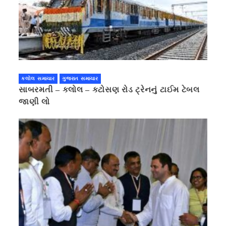
કલોલ સમાચાર
ગુજરાત સમાચાર
સાબરમતી – કલોલ – કટોસણ રોડ ટ્રેનનું ટાઈમ ટેબલ
જાણી લો