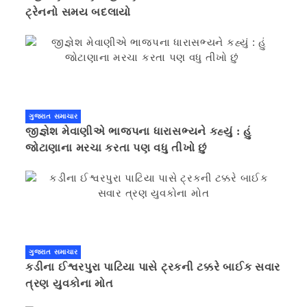
ટ્રેનનો સમય બદલાયો
ગુજરાત સમાચાર
જીજ્ઞેશ મેવાણીએ ભાજપના ધારાસભ્યને કહ્યું : હું
જોટાણાના મરચા કરતા પણ વધુ તીખો છું
ગુજરાત સમાચાર
કડીના ઈશ્વરપુરા પાટિયા પાસે ટ્રકની ટક્કરે બાઈક સવાર
ત્રણ યુવકોના મોત