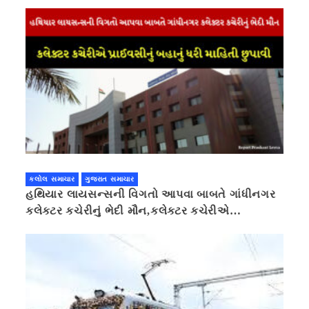
કલોલ સમાચાર
ગુજરાત સમાચાર
હથિયાર લાયસન્સની વિગતો આપવા બાબતે ગાંધીનગર
કલેક્ટર કચેરીનું ભેદી મૌન,કલેક્ટર કચેરીએ
પ્રાઈવસીનું બહાનું ધરી માહિતી છુપાવી