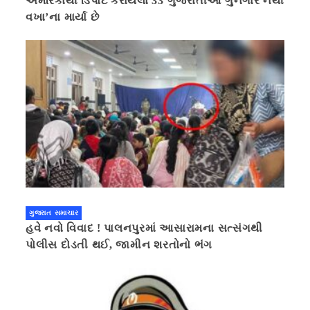
અમેરિકાથી ડિપોર્ટ કરાયેલા 33 ગુજરાતીઓ ગુનેગાર નથી
વખા’ના માર્યા છે
ગુજરાત સમાચાર
હવે નવો વિવાદ ! પાલનપુરમાં આસારામના સત્સંગથી
પોલીસ દોડતી થઈ, જામીન શરતોનો ભંગ