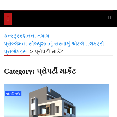
Toggle
navigation
કન્સ્ટ્રક્શનના તમામ
પ્રોબ્લેમના સોલ્યુશનનું સરનામું એટલે…લેકટ્રો
પ્રોજેક્ટ્સ
>
પ્રોપર્ટી માર્કેટ
Category:
પ્રોપર્ટી માર્કેટ
પ્રોપર્ટી માર્કેટ