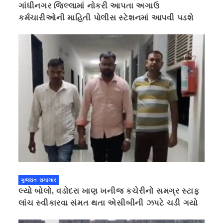
ગાંધીનગર જિલ્લામાં નોકરી આપતા અગાઉ
કર્મચારીઓની માહિતી પોલીસ સ્ટેશનમાં આપવી પડશે
ગુજરાત સમાચાર
લ્યો બોલો, વડોદરા ખાણ ખનીજ કચેરીનો સમગ્ર સ્ટાફ
લાંચ સ્વીકારવા સંમત થતા એસીબીની ઝપટે ચડી ગયો