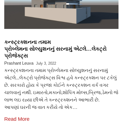
કન્સ્ટ્રક્શનના તમામ
પ્રોબ્લેમના સોલ્યુશનનું સરનામું એટલે…લેકટ્રો
પ્રોજેક્ટ્સ
Prashant Leuva
July 3, 2022
કન્સ્ટ્રક્શનના તમામ પ્રોબ્લેમના સોલ્યુશનનું સરનામું
એટલે...લેકટ્રો પ્રોજેક્ટ્સ વિશ્વ હવે કન્સ્ટ્રક્શન પર ટકેલું
છે. સરકારો હોય કે પ્રજા કોઈને કન્સ્ટ્રક્શન વર્ક વગર
ચાલવાનું નથી. ઇમારતો,મકાનો,શોપિંગ મોલ્સ,બ્રિજ,ડેમનો જે
લાભ લઇ રહ્યા છીએ તે કન્સ્ટ્રક્શનને આભારી છે.
આપણાં ઘરની જ વાત કરીયે તો એક…
Read More