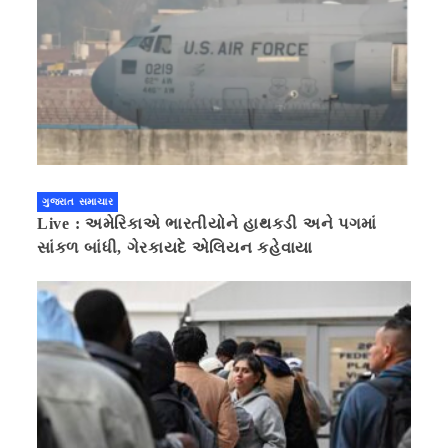
ગુજરાત સમાચાર
Live : અમેરિકાએ ભારતીયોને હાથકડી અને પગમાં
સાંકળ બાંધી, ગેરકાયદે એલિયન કહેવાયા