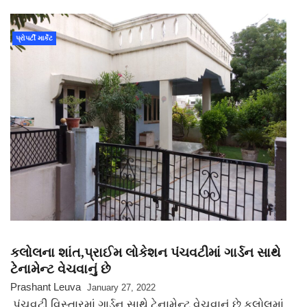
પ્રોપર્ટી માર્કેટ
કલોલના શાંત,પ્રાઈમ લોકેશન પંચવટીમાં ગાર્ડન સાથે
ટેનામેન્ટ વેચવાનું છે
Prashant Leuva
January 27, 2022
પંચવટી વિસ્તારમાં ગાર્ડન સાથે ટેનામેન્ટ વેચવાનું છે કલોલમાં