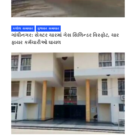
કલોલ સમાચાર
ગુજરાત સમાચાર
ગાંધીનગર: સેક્ટર ચારમાં ગેસ સિલિન્ડર વિસ્ફોટ, ચાર
ફાયર કર્મચારીઓ ઘાયલ