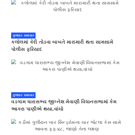
ગુજરાત સમાચાર
કલોલમાં કેરી તોડવા બાબતે મારામારી થતા સામસામે
પોલીસ ફરિયાદ
ગુજરાત સમાચાર
વડગામ ધારાસભ્ય જીગ્નેશ મેવાણી વિધાનસભામાં કેમ
આકરા પાણીએ થયા,વાંચો