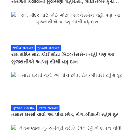
નેતાઓ કલોલનાં મુલસણા પહોંચ્યા, ગાંધીનગર કૂચ
કરવાની ચિમકી
કલોલ સમાચાર
ગુજરાત સમાચાર
રામ મંદિર માટે કોઈ મોટા બિઝનેસમેન નહી પણ આ
ગુજરાતીએ આપ્યું સૌથી વધુ દાન
ગુજરાત સમાચાર
ભારત સમાચાર
તમારા ઘરમાં વાવો આ પાંચ છોડ, રોગ-બીમારી રહેશે દૂર