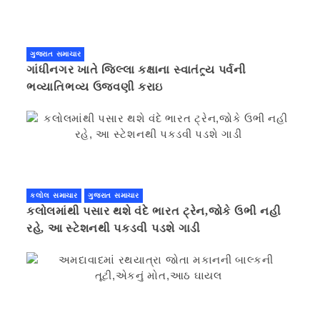
ગુજરાત સમાચાર
ગાંધીનગર ખાતે જિલ્લા કક્ષાના સ્વાતંત્ર્ય પર્વની
ભવ્યાતિભવ્ય ઉજવણી કરાઇ
કલોલ સમાચાર
ગુજરાત સમાચાર
કલોલમાંથી પસાર થશે વંદે ભારત ટ્રેન,જોકે ઉભી નહી
રહે, આ સ્ટેશનથી પકડવી પડશે ગાડી