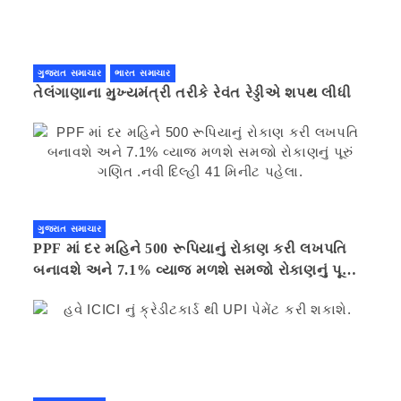
ગુજરાત સમાચાર
ભારત સમાચાર
તેલંગાણાના મુખ્યમંત્રી તરીકે રેવંત રેડ્ડીએ શપથ લીધી
ગુજરાત સમાચાર
PPF માં દર મહિને 500 રૂપિયાનું રોકાણ કરી લખપતિ
બનાવશે અને 7.1% વ્યાજ મળશે સમજો રોકાણનું પૂરું
ગણિત .નવી દિલ્હી 41 મિનીટ પહેલા.