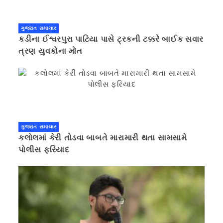
ગુજરાત સમાચાર
કડીના ઈશ્વરપુરા પાટિયા પાસે ટ્રકની ટક્કરે બાઈક સવાર
ત્રણ યુવકોના મોત
ગુજરાત સમાચાર
કલોલમાં કેરી તોડવા બાબતે મારામારી થતા સામસામે
પોલીસ ફરિયાદ