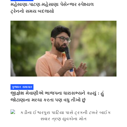
મહેસાણા-પાટણ-મહેસાણા પેસેન્જર સ્પેશ્યલ
ટ્રેનનો સમય બદલાયો
ગુજરાત સમાચાર
જીજ્ઞેશ મેવાણીએ ભાજપના ધારાસભ્યને કહ્યું : હું
જોટાણાના મરચા કરતા પણ વધુ તીખો છું