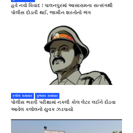
હવે નવો વિવાદ ! પાલનપુરમાં આસારામના સત્સંગથી
પોલીસ દોડતી થઈ, જામીન શરતોનો ભંગ
કલોલ સમાચાર
ગુજરાત સમાચાર
પોલીસ ભરતી પરીક્ષામાં નકલી કોલ લેટર લઈને દોડવા
આવેલ કલોલનો યુવક ઝડપાયો