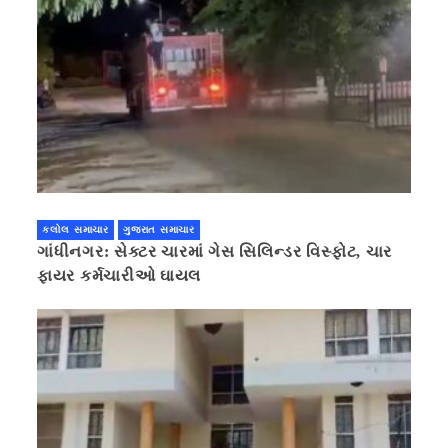
કલોલ સમાચાર
ગુજરાત સમાચાર
ગાંધીનગર: સેક્ટર ચારમાં ગેસ સિલિન્ડર વિસ્ફોટ, ચાર
ફાયર કર્મચારીઓ ઘાયલ