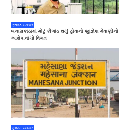
ગુજરાત સમાચાર
બનાસકાંઠામાં મોટું કૌભાંડ થયું હોવાનો જીજ્ઞેશ મેવાણીનો
આક્ષેપ,વાંચો વિગત
ગુજરાત સમાચાર