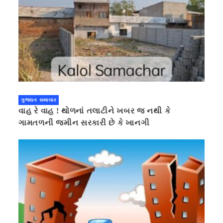
ગુજરાત સમાચાર
વાહ રે વાહ ! થોળનાં તલાટીને ખબર જ નથી કે
ગામતળની જમીન સરકારી છે કે ખાનગી