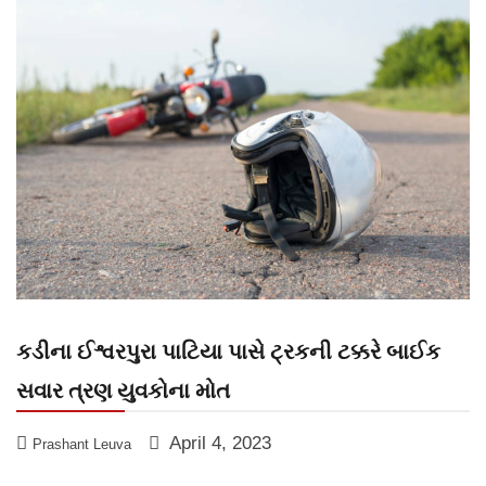
કડીના ઈશ્વરપુરા પાટિયા પાસે ટ્રકની ટક્કરે બાઈક
સવાર ત્રણ યુવકોના મોત
April 4, 2023
Prashant Leuva