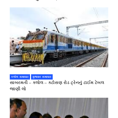
પ્રાઈવસીનું બહાનું ધરી માહિતી છુપાવી
કલોલ સમાચાર
ગુજરાત સમાચાર
સાબરમતી – કલોલ – કટોસણ રોડ ટ્રેનનું ટાઈમ ટેબલ
જાણી લો