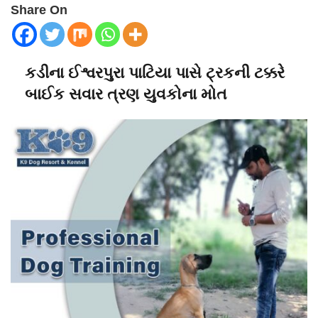
Share On
કડીના ઈશ્વરપુરા પાટિયા પાસે ટ્રકની ટક્કરે
બાઈક સવાર ત્રણ યુવકોના મોત