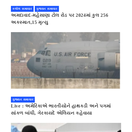
કલોલ સમાચાર
ગુજરાત સમાચાર
અમદાવાદ-મહેસાણા ટોલ રોડ પર 2024માં કુલ 256
અકસ્માત,15 મૃત્યુ
ગુજરાત સમાચાર
Live : અમેરિકાએ ભારતીયોને હાથકડી અને પગમાં
સાંકળ બાંધી, ગેરકાયદે એલિયન કહેવાયા