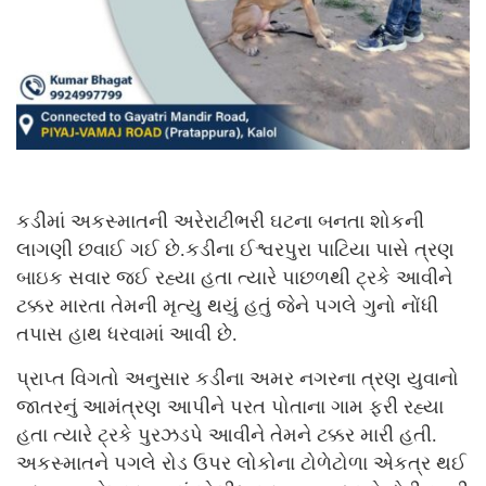
કડીમાં અકસ્માતની અરેરાટીભરી ઘટના બનતા શોકની
લાગણી છવાઈ ગઈ છે.કડીના ઈશ્વરપુરા પાટિયા પાસે ત્રણ
બાઇક સવાર જઈ રહ્યા હતા ત્યારે પાછળથી ટ્રકે આવીને
ટક્કર મારતા તેમની મૃત્યુ થયું હતું જેને પગલે ગુનો નોંધી
તપાસ હાથ ધરવામાં આવી છે.
પ્રાપ્ત વિગતો અનુસાર કડીના અમર નગરના ત્રણ યુવાનો
જાતરનું આમંત્રણ આપીને પરત પોતાના ગામ ફરી રહ્યા
હતા ત્યારે ટ્રકે પુરઝડપે આવીને તેમને ટક્કર મારી હતી.
અકસ્માતને પગલે રોડ ઉપર લોકોના ટોળેટોળા એકત્ર થઈ