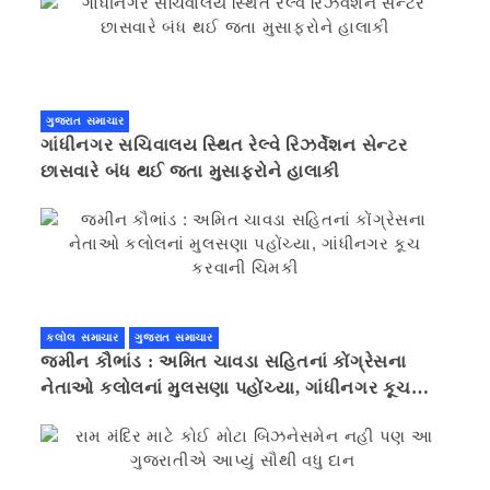
ગુજરાત સમાચાર
ગાંધીનગર સચિવાલય સ્થિત રેલ્વે રિઝર્વેશન સેન્ટર
છાસવારે બંધ થઈ જતા મુસાફરોને હાલાકી
કલોલ સમાચાર
ગુજરાત સમાચાર
જમીન કૌભાંડ : અમિત ચાવડા સહિતનાં કોંગ્રેસના
નેતાઓ કલોલનાં મુલસણા પહોંચ્યા, ગાંધીનગર કૂચ
કરવાની ચિમકી