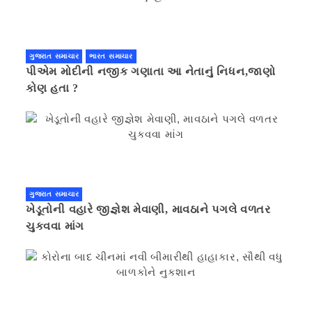
ગુજરાત સમાચાર
ભારત સમાચાર
પીએમ મોદીની નજીક ગણાતા આ નેતાનું નિધન,જાણો
કોણ હતા ?
ગુજરાત સમાચાર
ખેડૂતોની વહારે જીજ્ઞેશ મેવાણી, માવઠાને પગલે વળતર
ચુકવવા માંગ