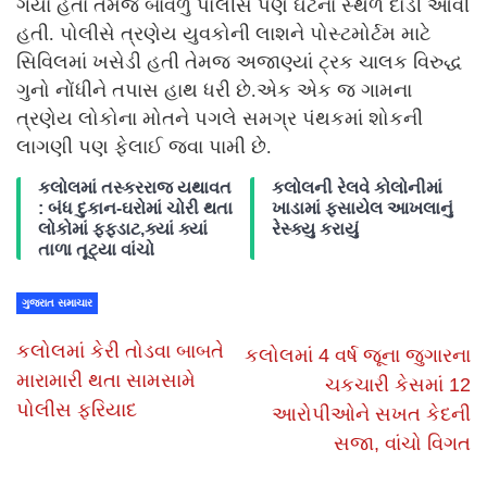
ગયા હતા તેમજ બાવળું પોલીસ પણ ઘટના સ્થળે દોડી આવી
હતી. પોલીસે ત્રણેય યુવકોની લાશને પોસ્ટમોર્ટમ માટે
સિવિલમાં ખસેડી હતી તેમજ અજાણ્યાં ટ્રક ચાલક વિરુદ્ધ
ગુનો નોંધીને તપાસ હાથ ધરી છે.એક એક જ ગામના
ત્રણેય લોકોના મોતને પગલે સમગ્ર પંથકમાં શોકની
લાગણી પણ ફેલાઈ જવા પામી છે.
કલોલમાં તસ્કરરાજ યથાવત
કલોલની રેલવે કોલોનીમાં
: બંધ દુકાન-ઘરોમાં ચોરી થતા
ખાડામાં ફસાયેલ આખલાનું
લોકોમાં ફફડાટ,ક્યાં ક્યાં
રેસ્ક્યુ કરાયું
તાળા તૂટ્યા વાંચો
ગુજરાત સમાચાર
કલોલમાં કેરી તોડવા બાબતે
કલોલમાં 4 વર્ષ જૂના જુગારના
મારામારી થતા સામસામે
ચકચારી કેસમાં 12
પોલીસ ફરિયાદ
આરોપીઓને સખત કેદની
સજા, વાંચો વિગત