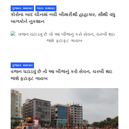
ગુજરાત સમાચાર
ભારત સમાચાર
કોરોના બાદ ચીનમાં નવી બીમારીથી હાહાકાર, સૌથી વધુ
બાળકોને નુકશાન
ગુજરાત સમાચાર
વજન ઘટાડવું છે તો આ બીજનું કરો સેવન, ચરબી થઇ
જશે ફટાફટ ગાયબ