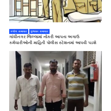
કલોલ સમાચાર
ગુજરાત સમાચાર
ગાંધીનગર જિલ્લામાં નોકરી આપતા અગાઉ
કર્મચારીઓની માહિતી પોલીસ સ્ટેશનમાં આપવી પડશે