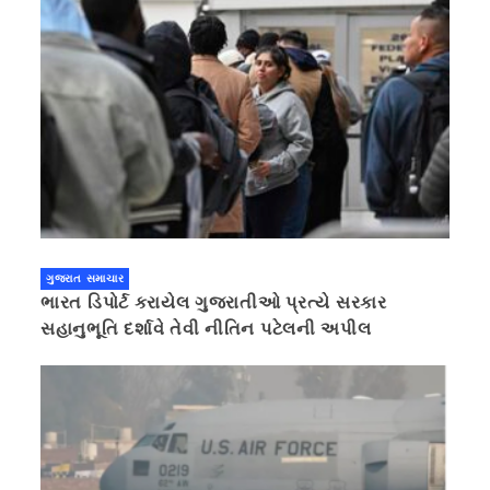
ગુજરાત સમાચાર
ભારત ડિપોર્ટ કરાયેલ ગુજરાતીઓ પ્રત્યે સરકાર
સહાનુભૂતિ દર્શાવે તેવી નીતિન પટેલની અપીલ