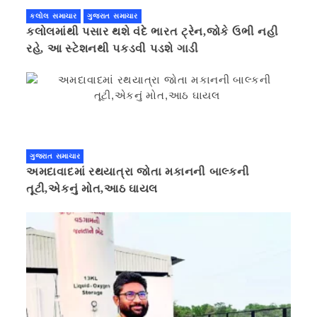
કલોલ સમાચાર
ગુજરાત સમાચાર
કલોલમાંથી પસાર થશે વંદે ભારત ટ્રેન,જોકે ઉભી નહી
રહે, આ સ્ટેશનથી પકડવી પડશે ગાડી
ગુજરાત સમાચાર
અમદાવાદમાં રથયાત્રા જોતા મકાનની બાલ્કની
તૂટી,એકનું મોત,આઠ ઘાયલ