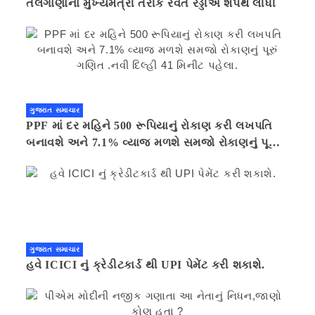
તેલંગાણાના મુખ્યમંત્રી તરીકે રેવંત રેડ્ડીએ શપથ લીધી
ગુજરાત સમાચાર
PPF માં દર મહિને 500 રૂપિયાનું રોકાણ કરી લખપતિ
બનાવશે અને 7.1% વ્યાજ મળશે સમજો રોકાણનું પૂરું
ગણિત .નવી દિલ્હી 41 મિનીટ પહેલા.
ગુજરાત સમાચાર
હવે ICICI નું ક્રેડીટકાર્ડ થી UPI પેમેંટ કરી શકાશે.