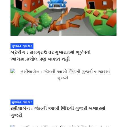
ગુજરાત સમાચાર
બ્રેકીંગ : સમગ્ર ઉત્તર ગુજરાતમાં ભૂકંપનાં
આંચકા,કલોલ પણ બાકાત નહીં
ગુજરાત સમાચાર
રમીલાબેન : જેમની આખી જિંદગી ગુજરી બજારમાં
ગુજરી