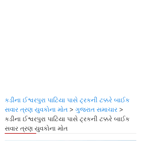
કડીના ઈશ્વરપુરા પાટિયા પાસે ટ્રકની ટક્કરે બાઈક
સવાર ત્રણ યુવકોના મોત
>
ગુજરાત સમાચાર
>
કડીના ઈશ્વરપુરા પાટિયા પાસે ટ્રકની ટક્કરે બાઈક
સવાર ત્રણ યુવકોના મોત