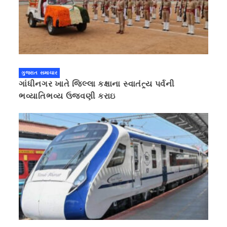
ગુજરાત સમાચાર
ગાંધીનગર ખાતે જિલ્લા કક્ષાના સ્વાતંત્ર્ય પર્વની
ભવ્યાતિભવ્ય ઉજવણી કરાઇ