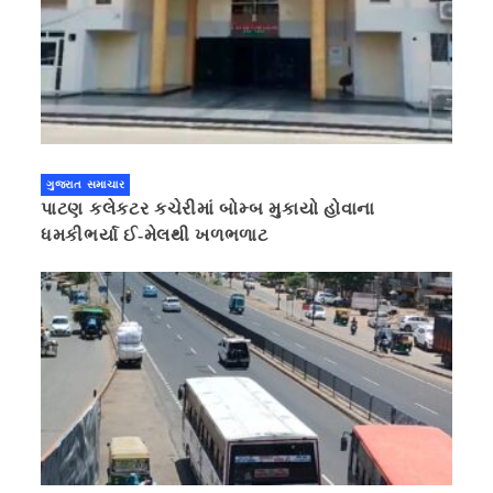
ગુજરાત સમાચાર
પાટણ કલેકટર કચેરીમાં બોમ્બ મુકાયો હોવાના
ધમકીભર્યા ઈ-મેલથી ખળભળાટ