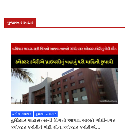
ગુજરાત સમાચાર
કલોલ સમાચાર
ગુજરાત સમાચાર
હથિયાર લાયસન્સની વિગતો આપવા બાબતે ગાંધીનગર
કલેક્ટર કચેરીનું ભેદી મૌન,કલેક્ટર કચેરીએ