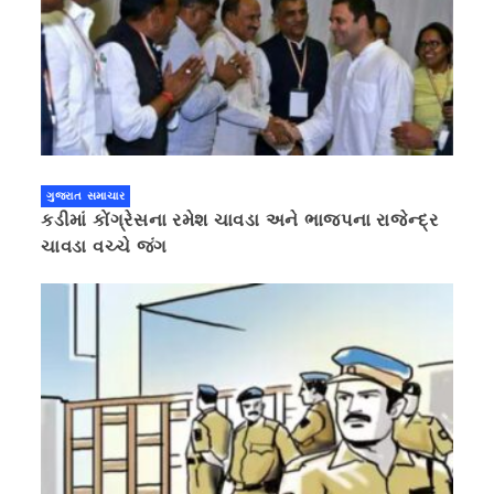
ગુજરાત સમાચાર
કડીમાં કોંગ્રેસના રમેશ ચાવડા અને ભાજપના રાજેન્દ્ર
ચાવડા વચ્ચે જંગ