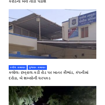
કરોડના ખર્ચે તોડી પડાશે
કલોલ સમાચાર
ગુજરાત સમાચાર
કલોલ: છત્રાલ-કડી રોડ પર ખાતર કૌભાંડ, કંપનીમાં
દરોડા, બે શખ્સોની ધરપકડ