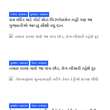
કલોલ સમાચાર
ગુજરાત સમાચાર
રામ મંદિર માટે કોઈ મોટા બિઝનેસમેન નહી પણ આ
ગુજરાતીએ આપ્યું સૌથી વધુ દાન
ગુજરાત સમાચાર
ભારત સમાચાર
તમારા ઘરમાં વાવો આ પાંચ છોડ, રોગ-બીમારી રહેશે દૂર
ગુજરાત સમાચાર
ભારત સમાચાર