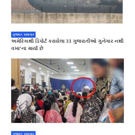
ગુજરાત સમાચાર
અમેરિકાથી ડિપોર્ટ કરાયેલા 33 ગુજરાતીઓ ગુનેગાર નથી
વખા’ના માર્યા છે
ગુજરાત સમાચાર