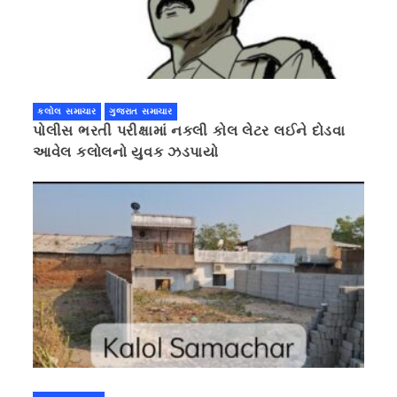
કલોલ સમાચાર
ગુજરાત સમાચાર
પોલીસ ભરતી પરીક્ષામાં નકલી કોલ લેટર લઈને દોડવા
આવેલ કલોલનો યુવક ઝડપાયો