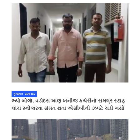
ગુજરાત સમાચાર
લ્યો બોલો, વડોદરા ખાણ ખનીજ કચેરીનો સમગ્ર સ્ટાફ
લાંચ સ્વીકારવા સંમત થતા એસીબીની ઝપટે ચડી ગયો