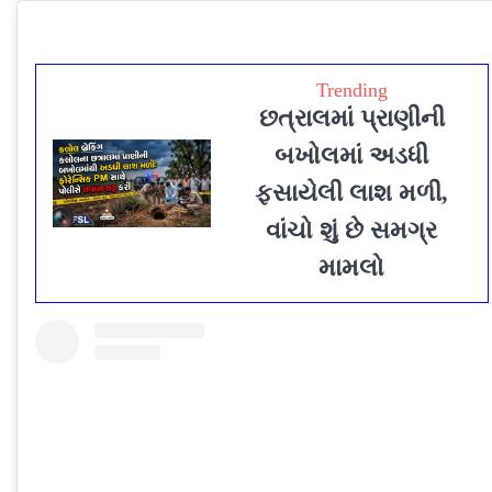
Trending
છત્રાલમાં પ્રાણીની
બખોલમાં અડધી
ફસાયેલી લાશ મળી,
વાંચો શું છે સમગ્ર
મામલો