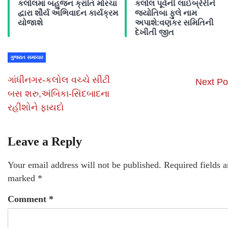
કલોલમાં બહુજન ક્રાંતિ મોરચા
કલોલ પૂર્વની લાઈબ્રેરીને
દ્વારા શૌર્ય અભિવાદન કાર્યક્રમ
જ્યોતિબા ફુલે નામ
યોજાશે
અપાશે:વણકર સમિતિની
દેખીતી જીત
ગુજરાત સમાચાર
ગાંધીનગર-કલોલ વચ્ચે સીટી
Next Po
બસ શરુ,અંબિકા-સિંદબાદના
રહીશોને ફાયદો
Leave a Reply
Your email address will not be published.
Required fields a
marked
*
Comment
*