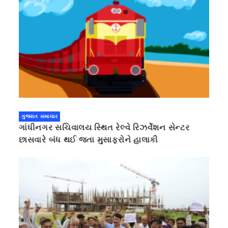
ગુજરાત સમાચાર
ગાંધીનગર સચિવાલય સ્થિત રેલ્વે રિઝર્વેશન સેન્ટર
છાસવારે બંધ થઈ જતા મુસાફરોને હાલાકી