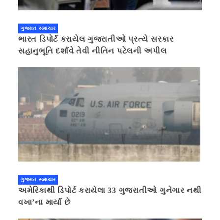
ગુજરાત સમાચાર
ભારત ડિપોર્ટ કરાયેલ ગુજરાતીઓ પ્રત્યે સરકાર
સહાનુભૂતિ દર્શાવે તેવી નીતિન પટેલની અપીલ
ગુજરાત સમાચાર
અમેરિકાથી ડિપોર્ટ કરાયેલા 33 ગુજરાતીઓ ગુનેગાર નથી
વખા’ના માર્યા છે