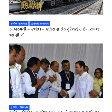
કલોલ સમાચાર
ગુજરાત સમાચાર
સાબરમતી – કલોલ – કટોસણ રોડ ટ્રેનનું ટાઈમ ટેબલ
જાણી લો
ગુજરાત સમાચાર