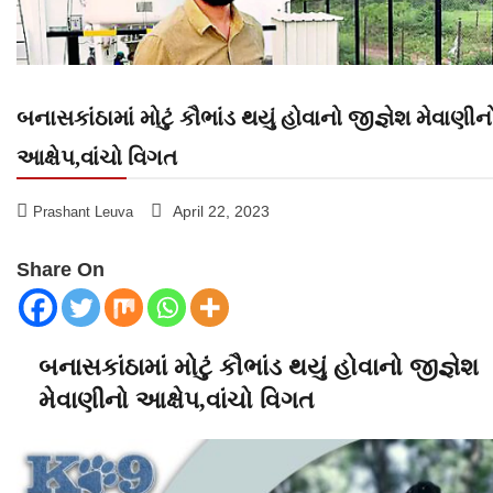
બનાસકાંઠામાં મોટું કૌભાંડ થયું હોવાનો જીજ્ઞેશ મેવાણીન
આક્ષેપ,વાંચો વિગત
April 22, 2023
Prashant Leuva
Share On
બનાસકાંઠામાં મોટું કૌભાંડ થયું હોવાનો જીજ્ઞેશ
મેવાણીનો આક્ષેપ,વાંચો વિગત