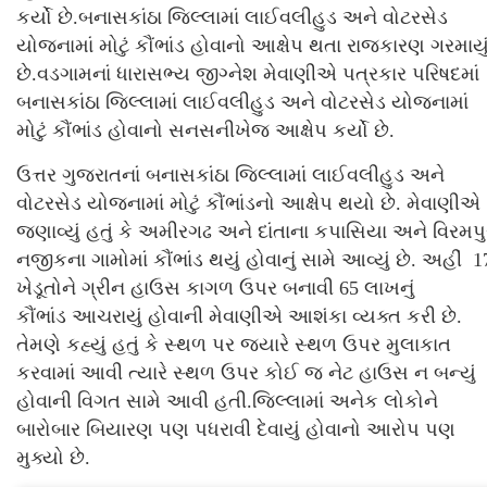
કર્યો છે.બનાસકાંઠા જિલ્લામાં લાઈવલીહુડ અને વોટરસેડ
યોજનામાં મોટું કૌંભાંડ હોવાનો આક્ષેપ થતા રાજકારણ ગરમાયુ
છે.વડગામનાં ધારાસભ્ય જીગ્નેશ મેવાણીએ પત્રકાર પરિષદમાં
બનાસકાંઠા જિલ્લામાં લાઈવલીહુડ અને વોટરસેડ યોજનામાં
મોટું કૌંભાંડ હોવાનો સનસનીખેજ આક્ષેપ કર્યો છે.
ઉત્તર ગુજરાતનાં બનાસકાંઠા જિલ્લામાં લાઈવલીહુડ અને
વોટરસેડ યોજનામાં મોટું કૌંભાંડનો આક્ષેપ થયો છે. મેવાણીએ
જણાવ્યું હતું કે અમીરગઢ અને દાંતાના કપાસિયા અને વિરમપુ
નજીકના ગામોમાં કૌંભાંડ થયું હોવાનું સામે આવ્યું છે. અહીં 1
ખેડૂતોને ગ્રીન હાઉસ કાગળ ઉપર બનાવી 65 લાખનું
કૌંભાંડ આચરાયું હોવાની મેવાણીએ આશંકા વ્યક્ત કરી છે.
તેમણે કહ્યું હતું કે સ્થળ પર જ્યારે સ્થળ ઉપર મુલાકાત
કરવામાં આવી ત્યારે સ્થળ ઉપર કોઈ જ નેટ હાઉસ ન બન્યું
હોવાની વિગત સામે આવી હતી.જિલ્લામાં અનેક લોકોને
બારોબાર બિયારણ પણ પધરાવી દેવાયું હોવાનો આરોપ પણ
મુક્યો છે.