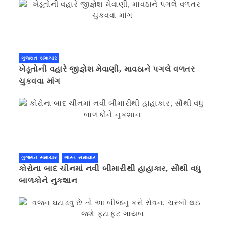
ગુજરાત સમાચાર
ખેડૂતોની વહારે જીજ્ઞેશ મેવાણી, માવઠાને પગલે વળતર
ચુકવવા માંગ
ગુજરાત સમાચાર
ભારત સમાચાર
કોરોના બાદ ચીનમાં નવી બીમારીથી હાહાકાર, સૌથી વધુ
બાળકોને નુકશાન