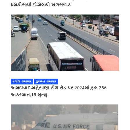
ધમકીભર્યા ઈ-મેલથી ખળભળાટ
કલોલ સમાચાર
ગુજરાત સમાચાર
અમદાવાદ-મહેસાણા ટોલ રોડ પર 2024માં કુલ 256
અકસ્માત,15 મૃત્યુ