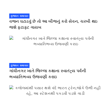
ગુજરાત સમાચાર
વજન ઘટાડવું છે તો આ બીજનું કરો સેવન, ચરબી થઇ
જશે ફટાફટ ગાયબ
ગુજરાત સમાચાર
ગાંધીનગર ખાતે જિલ્લા કક્ષાના સ્વાતંત્ર્ય પર્વની
ભવ્યાતિભવ્ય ઉજવણી કરાઇ