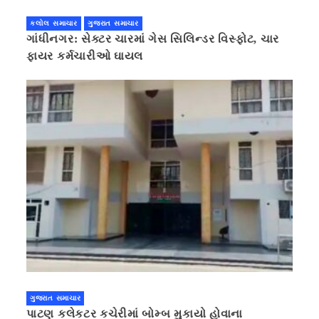
કલોલ સમાચાર
ગુજરાત સમાચાર
ગાંધીનગર: સેક્ટર ચારમાં ગેસ સિલિન્ડર વિસ્ફોટ, ચાર
ફાયર કર્મચારીઓ ઘાયલ
ગુજરાત સમાચાર
પાટણ કલેકટર કચેરીમાં બોમ્બ મુકાયો હોવાના