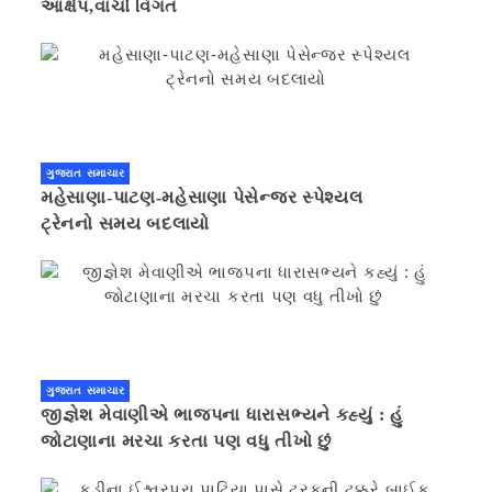
આક્ષેપ,વાંચો વિગત
ગુજરાત સમાચાર
મહેસાણા-પાટણ-મહેસાણા પેસેન્જર સ્પેશ્યલ
ટ્રેનનો સમય બદલાયો
ગુજરાત સમાચાર
જીજ્ઞેશ મેવાણીએ ભાજપના ધારાસભ્યને કહ્યું : હું
જોટાણાના મરચા કરતા પણ વધુ તીખો છું