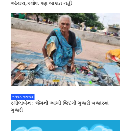
આંચકા,કલોલ પણ બાકાત નહીં
ગુજરાત સમાચાર
રમીલાબેન : જેમની આખી જિંદગી ગુજરી બજારમાં
ગુજરી