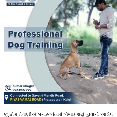
જીજ્ઞેશ મેવાણીએ બનાસકાંઠામાં કૌભાંડ થયું હોવાનો આક્ષેપ