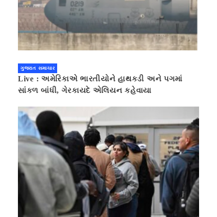
ગુજરાત સમાચાર
Live : અમેરિકાએ ભારતીયોને હાથકડી અને પગમાં
સાંકળ બાંધી, ગેરકાયદે એલિયન કહેવાયા