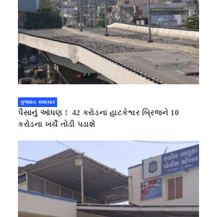
ગુજરાત સમાચાર
પૈસાનું આંધણ ! 42 કરોડના હાટકેશ્વર બ્રિજને 10
કરોડના ખર્ચે તોડી પડાશે