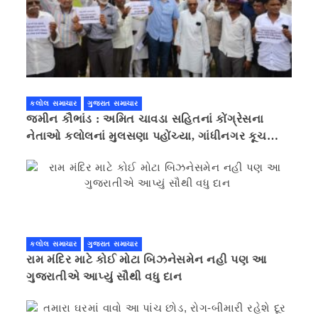
કલોલ સમાચાર
ગુજરાત સમાચાર
જમીન કૌભાંડ : અમિત ચાવડા સહિતનાં કોંગ્રેસના
નેતાઓ કલોલનાં મુલસણા પહોંચ્યા, ગાંધીનગર કૂચ
કરવાની ચિમકી
કલોલ સમાચાર
ગુજરાત સમાચાર
રામ મંદિર માટે કોઈ મોટા બિઝનેસમેન નહી પણ આ
ગુજરાતીએ આપ્યું સૌથી વધુ દાન