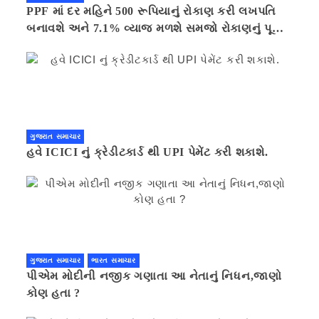
PPF માં દર મહિને 500 રૂપિયાનું રોકાણ કરી લખપતિ
બનાવશે અને 7.1% વ્યાજ મળશે સમજો રોકાણનું પૂરું
ગણિત .નવી દિલ્હી 41 મિનીટ પહેલા.
ગુજરાત સમાચાર
હવે ICICI નું ક્રેડીટકાર્ડ થી UPI પેમેંટ કરી શકાશે.
ગુજરાત સમાચાર
ભારત સમાચાર
પીએમ મોદીની નજીક ગણાતા આ નેતાનું નિધન,જાણો
કોણ હતા ?