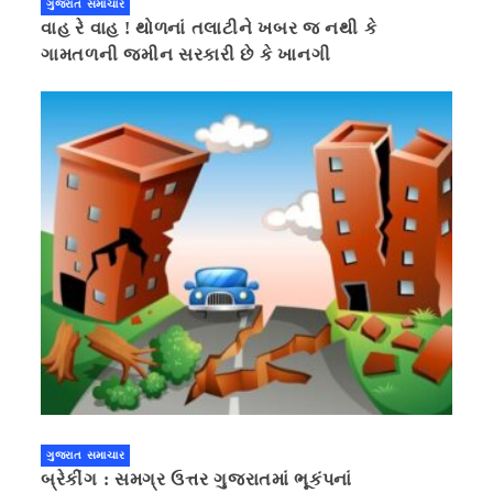
ગુજરાત સમાચાર
વાહ રે વાહ ! થોળનાં તલાટીને ખબર જ નથી કે
ગામતળની જમીન સરકારી છે કે ખાનગી
ગુજરાત સમાચાર
બ્રેકીંગ : સમગ્ર ઉત્તર ગુજરાતમાં ભૂકંપનાં