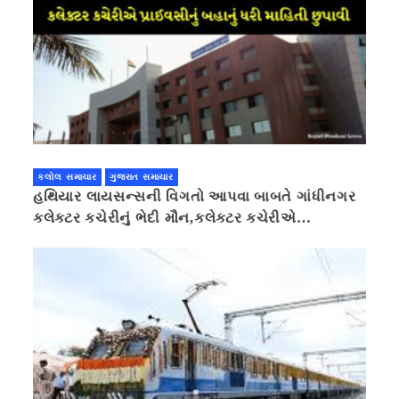
કલોલ સમાચાર
ગુજરાત સમાચાર
હથિયાર લાયસન્સની વિગતો આપવા બાબતે ગાંધીનગર
કલેક્ટર કચેરીનું ભેદી મૌન,કલેક્ટર કચેરીએ
પ્રાઈવસીનું બહાનું ધરી માહિતી છુપાવી