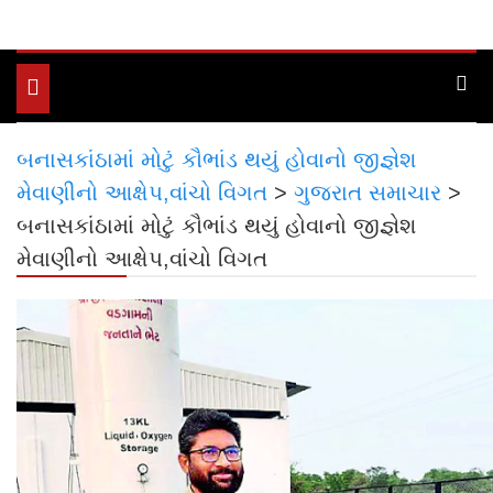
Toggle
navigation
બનાસકાંઠામાં મોટું કૌભાંડ થયું હોવાનો જીજ્ઞેશ
મેવાણીનો આક્ષેપ,વાંચો વિગત
>
ગુજરાત સમાચાર
>
બનાસકાંઠામાં મોટું કૌભાંડ થયું હોવાનો જીજ્ઞેશ
મેવાણીનો આક્ષેપ,વાંચો વિગત