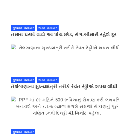
ગુજરાત સમાચાર
ભારત સમાચાર
તમારા ઘરમાં વાવો આ પાંચ છોડ, રોગ-બીમારી રહેશે દૂર
ગુજરાત સમાચાર
ભારત સમાચાર
તેલંગાણાના મુખ્યમંત્રી તરીકે રેવંત રેડ્ડીએ શપથ લીધી
ગુજરાત સમાચાર