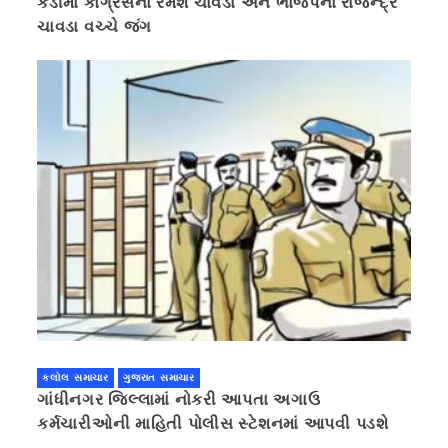
કડીમાં કોંગ્રેસના રમેશ ચાવડા અને ભાજપના રાજેન્દ્ર
ચાવડા વચ્ચે જંગ
કલોલ સમાચાર
ગુજરાત સમાચાર
ગાંધીનગર જિલ્લામાં નોકરી આપતા અગાઉ
કર્મચારીઓની માહિતી પોલીસ સ્ટેશનમાં આપવી પડશે