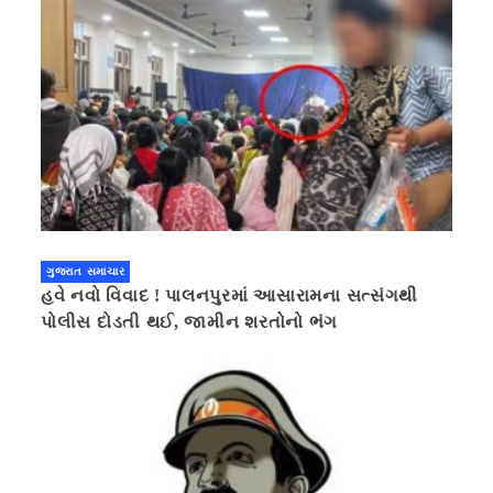
ગુજરાત સમાચાર
હવે નવો વિવાદ ! પાલનપુરમાં આસારામના સત્સંગથી
પોલીસ દોડતી થઈ, જામીન શરતોનો ભંગ