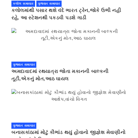
કલોલ સમાચાર
ગુજરાત સમાચાર
કલોલમાંથી પસાર થશે વંદે ભારત ટ્રેન,જોકે ઉભી નહી
રહે, આ સ્ટેશનથી પકડવી પડશે ગાડી
ગુજરાત સમાચાર
અમદાવાદમાં રથયાત્રા જોતા મકાનની બાલ્કની
તૂટી,એકનું મોત,આઠ ઘાયલ
ગુજરાત સમાચાર
બનાસકાંઠામાં મોટું કૌભાંડ થયું હોવાનો જીજ્ઞેશ મેવાણીનો