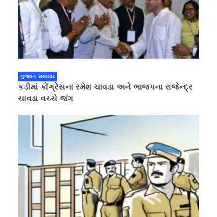
ગુજરાત સમાચાર
કડીમાં કોંગ્રેસના રમેશ ચાવડા અને ભાજપના રાજેન્દ્ર
ચાવડા વચ્ચે જંગ