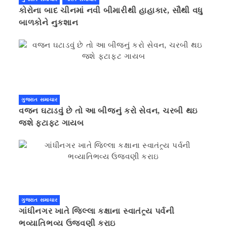
કોરોના બાદ ચીનમાં નવી બીમારીથી હાહાકાર, સૌથી વધુ
બાળકોને નુકશાન
ગુજરાત સમાચાર
વજન ઘટાડવું છે તો આ બીજનું કરો સેવન, ચરબી થઇ
જશે ફટાફટ ગાયબ
ગુજરાત સમાચાર
ગાંધીનગર ખાતે જિલ્લા કક્ષાના સ્વાતંત્ર્ય પર્વની
ભવ્યાતિભવ્ય ઉજવણી કરાઇ