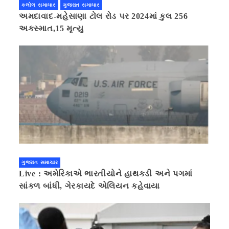
કલોલ સમાચાર
ગુજરાત સમાચાર
અમદાવાદ-મહેસાણા ટોલ રોડ પર 2024માં કુલ 256
અકસ્માત,15 મૃત્યુ
ગુજરાત સમાચાર
Live : અમેરિકાએ ભારતીયોને હાથકડી અને પગમાં
સાંકળ બાંધી, ગેરકાયદે એલિયન કહેવાયા