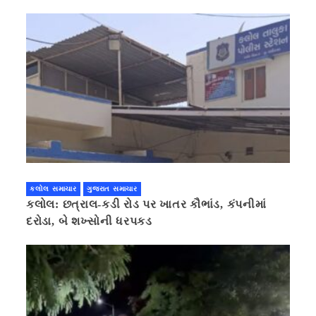
કલોલ સમાચાર
ગુજરાત સમાચાર
કલોલ: છત્રાલ-કડી રોડ પર ખાતર કૌભાંડ, કંપનીમાં
દરોડા, બે શખ્સોની ધરપકડ