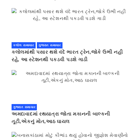
કલોલ સમાચાર
ગુજરાત સમાચાર
કલોલમાંથી પસાર થશે વંદે ભારત ટ્રેન,જોકે ઉભી નહી
રહે, આ સ્ટેશનથી પકડવી પડશે ગાડી
ગુજરાત સમાચાર
અમદાવાદમાં રથયાત્રા જોતા મકાનની બાલ્કની
તૂટી,એકનું મોત,આઠ ઘાયલ