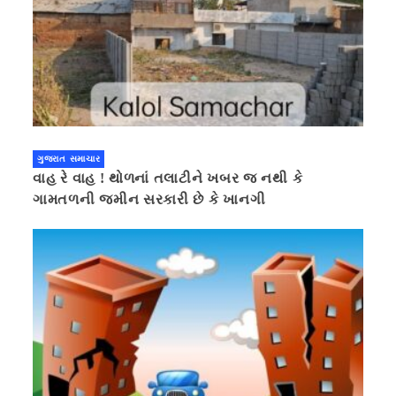
ગુજરાત સમાચાર
વાહ રે વાહ ! થોળનાં તલાટીને ખબર જ નથી કે
ગામતળની જમીન સરકારી છે કે ખાનગી