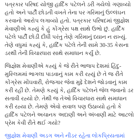
પત્રકાર પરિષદ યોજી હાર્દિક પટેલને ડરી ગયેલો ગણાવ્યો
હતો અને પાર્ટી છોડતી વખતે તેના પર ગરિમાનું ઉલ્લંઘન
કરવાનો આરોપ લગાવ્યો હતો. પત્રકાર પરિષદમાં જીજ્ઞેશ
મેવાણીએ કહ્યું કે હું કોંગ્રેસ પક્ષ સાથે ઉભો છું. હાર્દિક
પટેલે પાર્ટી છોડી દીધી પરંતુ તેણે ગરિમાનું ધ્યાન ન રાખ્યું.
તેણે વધુમાં કહ્યું કે, હાર્દિક પટેલે તેની સામે 30-35 કેસના
ડરથી તેની વિચારધારા સાથે સમાધાન કર્યું છે.
જિજ્ઞેશ મેવાણીએ કહ્યું કે જે રીતે ભાજપ દેશમાં હિંદુ-
મુસ્લિમમાં ભાગલા પાડવાનું કામ કરી રહ્યું છે તે જ રીતે
કોંગ્રેસ મોંઘવારી, રોજગાર જેવા મુદ્દે દેશને જોડવાનું કામ
કરી રહી છે. તેમણે કહ્યું કે, હાર્દિક પટેલને જેલ જવાનો ડર
સતાવી રહ્યો છે. તેથી જ તેઓ વિચારધારા સાથે સમાધાન
કરી રહ્યા છે. તેમણે એવો સવાલ પણ ઉઠાવ્યો હતો કે
હાર્દિક પટેલને અચાનક અદાણી અને અંબાણી માટે આટલો
પ્રેમ કેવી રીતે થઈ ગયો?
જીજ્ઞેશ મેવાણી અડગ અને નીડર રહેતા લોકપ્રિયતામાં