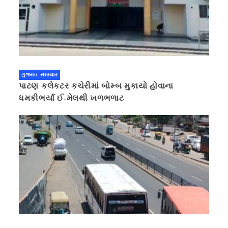
ગુજરાત સમાચાર
પાટણ કલેકટર કચેરીમાં બોમ્બ મુકાયો હોવાના
ધમકીભર્યા ઈ-મેલથી ખળભળાટ