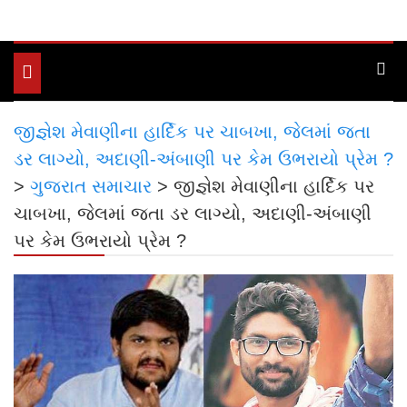
Toggle
navigation
જીજ્ઞેશ મેવાણીના હાર્દિક પર ચાબખા, જેલમાં જતા
ડર લાગ્યો, અદાણી-અંબાણી પર કેમ ઉભરાયો પ્રેમ ?
>
ગુજરાત સમાચાર
>
જીજ્ઞેશ મેવાણીના હાર્દિક પર
ચાબખા, જેલમાં જતા ડર લાગ્યો, અદાણી-અંબાણી
પર કેમ ઉભરાયો પ્રેમ ?