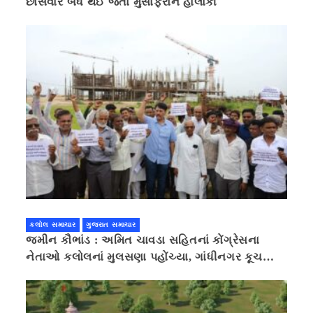
છાસવારે બંધ થઈ જતા મુસાફરોને હાલાકી
કલોલ સમાચાર
ગુજરાત સમાચાર
જમીન કૌભાંડ : અમિત ચાવડા સહિતનાં કોંગ્રેસના
નેતાઓ કલોલનાં મુલસણા પહોંચ્યા, ગાંધીનગર કૂચ
કરવાની ચિમકી