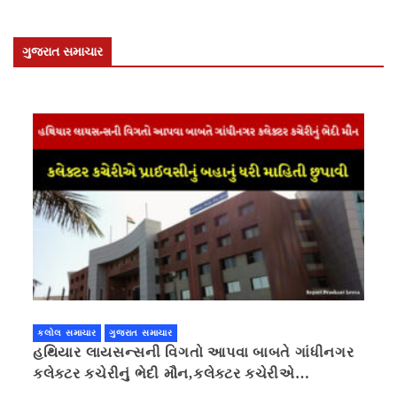
ગુજરાત સમાચાર
કલોલ સમાચાર
ગુજરાત સમાચાર
હથિયાર લાયસન્સની વિગતો આપવા બાબતે ગાંધીનગર
કલેક્ટર કચેરીનું ભેદી મૌન,કલેક્ટર કચેરીએ
પ્રાઈવસીનું બહાનું ધરી માહિતી છુપાવી