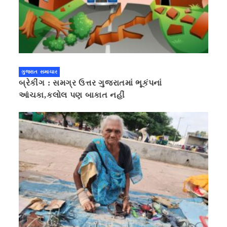
ગુજરાત સમાચાર
બ્રેકીંગ : સમગ્ર ઉત્તર ગુજરાતમાં ભૂકંપનાં
આંચકા,કલોલ પણ બાકાત નહીં