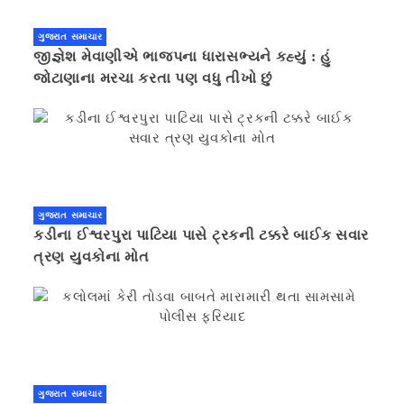
ગુજરાત સમાચાર
જીજ્ઞેશ મેવાણીએ ભાજપના ધારાસભ્યને કહ્યું : હું
જોટાણાના મરચા કરતા પણ વધુ તીખો છું
ગુજરાત સમાચાર
કડીના ઈશ્વરપુરા પાટિયા પાસે ટ્રકની ટક્કરે બાઈક સવાર
ત્રણ યુવકોના મોત
ગુજરાત સમાચાર