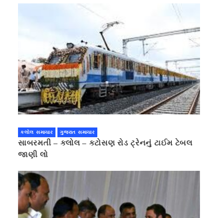
કલોલ સમાચાર
ગુજરાત સમાચાર
સાબરમતી – કલોલ – કટોસણ રોડ ટ્રેનનું ટાઈમ ટેબલ
જાણી લો