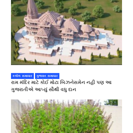
કલોલ સમાચાર
ગુજરાત સમાચાર
રામ મંદિર માટે કોઈ મોટા બિઝનેસમેન નહી પણ આ
ગુજરાતીએ આપ્યું સૌથી વધુ દાન