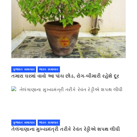
ગુજરાત સમાચાર
ભારત સમાચાર
તમારા ઘરમાં વાવો આ પાંચ છોડ, રોગ-બીમારી રહેશે દૂર
ગુજરાત સમાચાર
ભારત સમાચાર
તેલંગાણાના મુખ્યમંત્રી તરીકે રેવંત રેડ્ડીએ શપથ લીધી