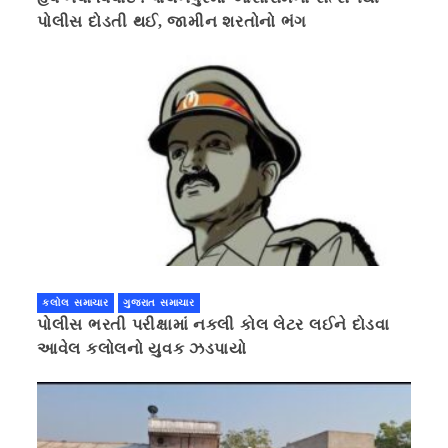
પોલીસ દોડતી થઈ, જામીન શરતોનો ભંગ
કલોલ સમાચાર
ગુજરાત સમાચાર
પોલીસ ભરતી પરીક્ષામાં નકલી કોલ લેટર લઈને દોડવા
આવેલ કલોલનો યુવક ઝડપાયો