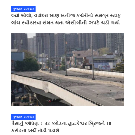
ગુજરાત સમાચાર
લ્યો બોલો, વડોદરા ખાણ ખનીજ કચેરીનો સમગ્ર સ્ટાફ
લાંચ સ્વીકારવા સંમત થતા એસીબીની ઝપટે ચડી ગયો
ગુજરાત સમાચાર
પૈસાનું આંધણ ! 42 કરોડના હાટકેશ્વર બ્રિજને 10
કરોડના ખર્ચે તોડી પડાશે