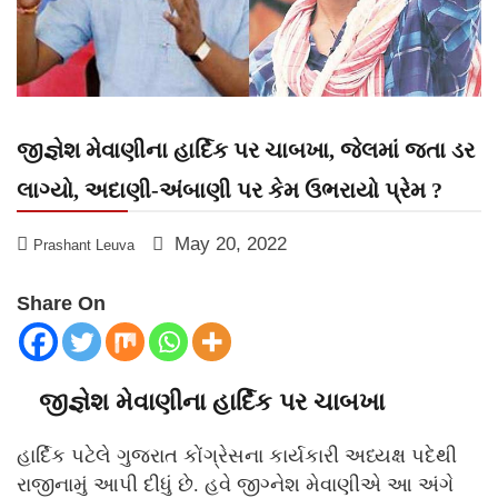
જીજ્ઞેશ મેવાણીના હાર્દિક પર ચાબખા, જેલમાં જતા ડર
લાગ્યો, અદાણી-અંબાણી પર કેમ ઉભરાયો પ્રેમ ?
May 20, 2022
Prashant Leuva
Share On
જીજ્ઞેશ મેવાણીના હાર્દિક પર ચાબખા
હાર્દિક પટેલે ગુજરાત કોંગ્રેસના કાર્યકારી અધ્યક્ષ પદેથી
રાજીનામું આપી દીધું છે. હવે જીગ્નેશ મેવાણીએ આ અંગે