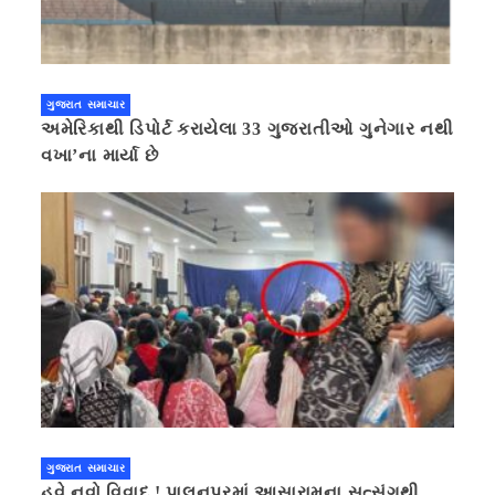
ગુજરાત સમાચાર
અમેરિકાથી ડિપોર્ટ કરાયેલા 33 ગુજરાતીઓ ગુનેગાર નથી
વખા’ના માર્યા છે
ગુજરાત સમાચાર
હવે નવો વિવાદ ! પાલનપુરમાં આસારામના સત્સંગથી