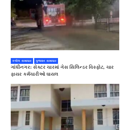
કલોલ સમાચાર
ગુજરાત સમાચાર
ગાંધીનગર: સેક્ટર ચારમાં ગેસ સિલિન્ડર વિસ્ફોટ, ચાર
ફાયર કર્મચારીઓ ઘાયલ