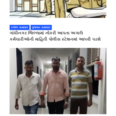
કલોલ સમાચાર
ગુજરાત સમાચાર
ગાંધીનગર જિલ્લામાં નોકરી આપતા અગાઉ
કર્મચારીઓની માહિતી પોલીસ સ્ટેશનમાં આપવી પડશે