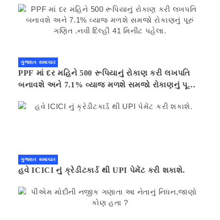
ગુજરાત સમાચાર
PPF માં દર મહિને 500 રૂપિયાનું રોકાણ કરી લખપતિ
બનાવશે અને 7.1% વ્યાજ મળશે સમજો રોકાણનું પૂરું
ગણિત .નવી દિલ્હી 41 મિનીટ પહેલા.
ગુજરાત સમાચાર
હવે ICICI નું ક્રેડીટકાર્ડ થી UPI પેમેંટ કરી શકાશે.