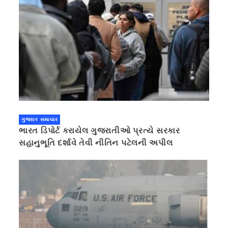
ગુજરાત સમાચાર
ભારત ડિપોર્ટ કરાયેલ ગુજરાતીઓ પ્રત્યે સરકાર
સહાનુભૂતિ દર્શાવે તેવી નીતિન પટેલની અપીલ