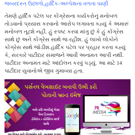
જબરદસ્ત ઉછાળો,હાર્દિક-અલ્પેશના વળતા પાણી
તેમણે હાર્દિક પટેલ પર કોંગ્રેસના કાર્યકરોનું મનોબળ
તોડવાનો પ્રયાસ કરવાનો આરોપ લગાવતા કહ્યું કે અમારું
મનોબળ તૂટશે નહીં. હું સ્પષ્ટ કરવા માંગુ છું કે હું કોંગ્રેસ
સાથે છું અને કોંગ્રેસ સાથે જ રહીશ. હું લાખો લોકોને
કોંગ્રેસ સાથે જોડીશ.હાર્દિક પટેલ પર પ્રહાર કરતા કહ્યું
કે, સરકારે પાટીદાર સમાજને આવી અનામત આપી નથી.
પાટીદાર અનામત માટે આંદોલન કરવું પડ્યું. આ માટે 14
પાટીદાર યુવાનોએ જીવ ગુમાવ્યા હતા.