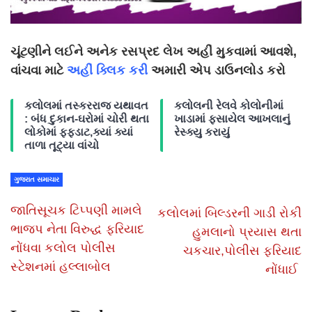
ચૂંટણીને લઈને અનેક રસપ્રદ લેખ અહીં મુકવામાં આવશે,
વાંચવા માટે
અહીં ક્લિક કરી
અમારી એપ ડાઉનલોડ કરો
કલોલમાં તસ્કરરાજ યથાવત
કલોલની રેલવે કોલોનીમાં
: બંધ દુકાન-ઘરોમાં ચોરી થતા
ખાડામાં ફસાયેલ આખલાનું
લોકોમાં ફફડાટ,ક્યાં ક્યાં
રેસ્ક્યુ કરાયું
તાળા તૂટ્યા વાંચો
ગુજરાત સમાચાર
જાતિસૂચક ટિપ્પણી મામલે
કલોલમાં બિલ્ડરની ગાડી રોકી
ભાજપ નેતા વિરુદ્ધ ફરિયાદ
હુમલાનો પ્રયાસ થતા
નોંધવા કલોલ પોલીસ
ચકચાર,પોલીસ ફરિયાદ
સ્ટેશનમાં હલ્લાબોલ
નોંધાઈ