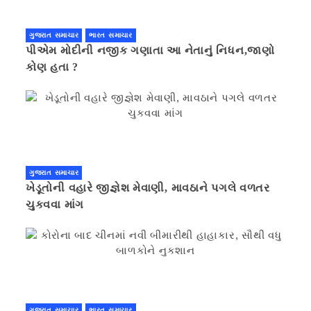
ગુજરાત સમાચાર
ભારત સમાચાર
પીએમ મોદીની નજીક ગણાતા આ નેતાનું નિધન,જાણો
કોણ હતા ?
ગુજરાત સમાચાર
ખેડૂતોની વહારે જીજ્ઞેશ મેવાણી, માવઠાને પગલે વળતર
ચુકવવા માંગ
ગુજરાત સમાચાર
ભારત સમાચાર