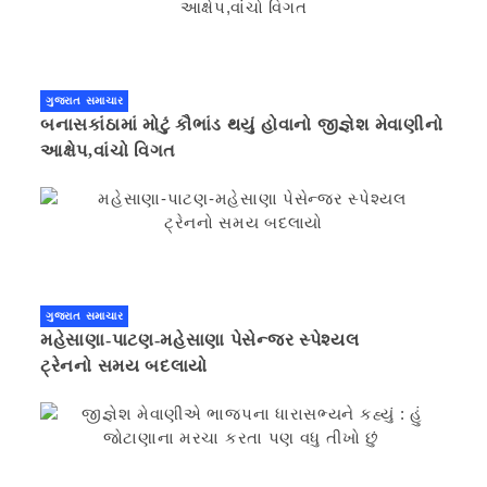
ગુજરાત સમાચાર
બનાસકાંઠામાં મોટું કૌભાંડ થયું હોવાનો જીજ્ઞેશ મેવાણીનો
આક્ષેપ,વાંચો વિગત
ગુજરાત સમાચાર
મહેસાણા-પાટણ-મહેસાણા પેસેન્જર સ્પેશ્યલ
ટ્રેનનો સમય બદલાયો