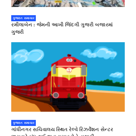
ગુજરાત સમાચાર
રમીલાબેન : જેમની આખી જિંદગી ગુજરી બજારમાં
ગુજરી
ગુજરાત સમાચાર
ગાંધીનગર સચિવાલય સ્થિત રેલ્વે રિઝર્વેશન સેન્ટર