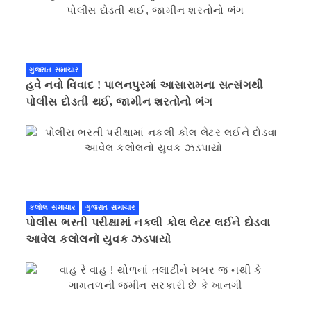
ગુજરાત સમાચાર
હવે નવો વિવાદ ! પાલનપુરમાં આસારામના સત્સંગથી
પોલીસ દોડતી થઈ, જામીન શરતોનો ભંગ
કલોલ સમાચાર
ગુજરાત સમાચાર
પોલીસ ભરતી પરીક્ષામાં નકલી કોલ લેટર લઈને દોડવા
આવેલ કલોલનો યુવક ઝડપાયો