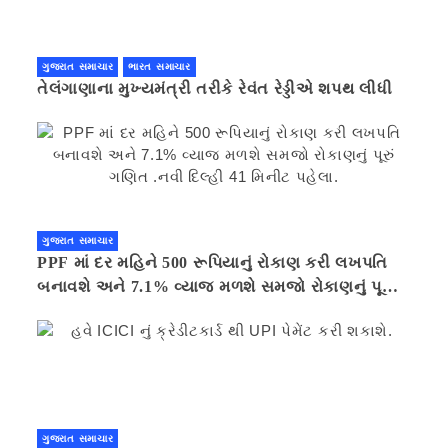
ગુજરાત સમાચાર
ભારત સમાચાર
તેલંગાણાના મુખ્યમંત્રી તરીકે રેવંત રેડ્ડીએ શપથ લીધી
ગુજરાત સમાચાર
PPF માં દર મહિને 500 રૂપિયાનું રોકાણ કરી લખપતિ
બનાવશે અને 7.1% વ્યાજ મળશે સમજો રોકાણનું પૂરું
ગણિત .નવી દિલ્હી 41 મિનીટ પહેલા.
ગુજરાત સમાચાર