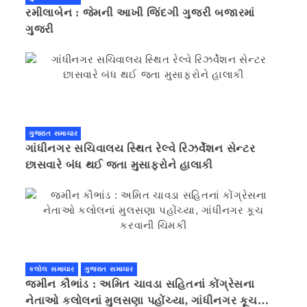
રમીલાબેન : જેમની આખી જિંદગી ગુજરી બજારમાં
ગુજરી
ગુજરાત સમાચાર
ગાંધીનગર સચિવાલય સ્થિત રેલ્વે રિઝર્વેશન સેન્ટર
છાસવારે બંધ થઈ જતા મુસાફરોને હાલાકી
કલોલ સમાચાર
ગુજરાત સમાચાર
જમીન કૌભાંડ : અમિત ચાવડા સહિતનાં કોંગ્રેસના
નેતાઓ કલોલનાં મુલસણા પહોંચ્યા, ગાંધીનગર કૂચ