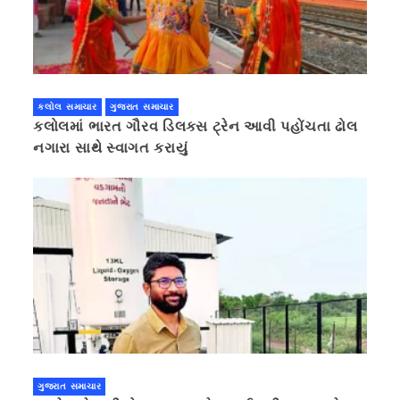
કલોલ સમાચાર
ગુજરાત સમાચાર
કલોલમાં ભારત ગૌરવ ડિલક્સ ટ્રેન આવી પહોંચતા ઢોલ
નગારા સાથે સ્વાગત કરાયું
ગુજરાત સમાચાર