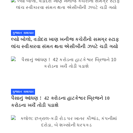
ગુજરાત સમાચાર
લ્યો બોલો, વડોદરા ખાણ ખનીજ કચેરીનો સમગ્ર સ્ટાફ
લાંચ સ્વીકારવા સંમત થતા એસીબીની ઝપટે ચડી ગયો
ગુજરાત સમાચાર
પૈસાનું આંધણ ! 42 કરોડના હાટકેશ્વર બ્રિજને 10
કરોડના ખર્ચે તોડી પડાશે