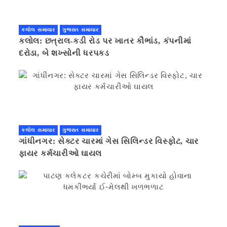
કલોલ સમાચાર
ગુજરાત સમાચાર
કલોલ: છત્રાલ-કડી રોડ પર ખાતર કૌભાંડ, કંપનીમાં
દરોડા, બે શખ્સોની ધરપકડ
કલોલ સમાચાર
ગુજરાત સમાચાર
ગાંધીનગર: સેક્ટર ચારમાં ગેસ સિલિન્ડર વિસ્ફોટ, ચાર
ફાયર કર્મચારીઓ ઘાયલ