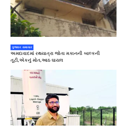
ગુજરાત સમાચાર
અમદાવાદમાં રથયાત્રા જોતા મકાનની બાલ્કની
તૂટી,એકનું મોત,આઠ ઘાયલ