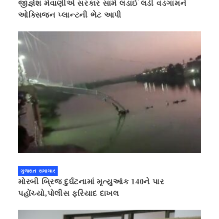
જીજ્ઞેશ મેવાણીએ સરકાર સામે લડાઈ લડી વડગામને
ઓક્સિજન પ્લાન્ટની ભેટ આપી
ગુજરાત સમાચાર
મોરબી બ્રિજ દુર્ઘટનામાં મૃત્યુઆંક 140ને પાર
પહોંચ્યો,પોલીસ ફરિયાદ દાખલ