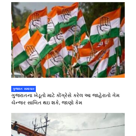
ગુજરાત સમાચાર
ગુજરાતના ખેડૂતો માટે કોંગ્રેસે કરેલ આ જાહેરાતો ગેમ
ચેન્જર સાબિત થઇ શકે, જાણો કેમ