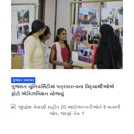
ગુજરાત સમાચાર
ગુજરાત યુનિવર્સિટીમાં પત્રકારત્વના વિદ્યાર્થીઓએ
ફોટો એક્ઝિબિશન યોજ્યું