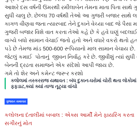
આશરે દસ વર્ષની ઉંમરથી રમીલાબેન તેમના માતા પિતા સાથે
સુધી ચાલુ છે. છેલ્લા 70 વર્ષથી તેઓ આ ગુજરી બજાર સાથે લ
કાગળ વીણવા જતા ત્યારબાદ તેને દુકાને વેચ્યા બાદ જે પૈસા
ગુજરી બજાર વિશે વાત કરતા તેઓ કહે છે કે હવે ઘણું બદલાઈ 
વાગ્યે બધો સામાન વેચાઈ જતો હતો અને વધારે વકરો થતો હતો.
પડે છે તેમજ માંડ 500-600 રૂપિયાનો માલ સામાન વેચાય છે.
જેટલું કમાઈ પોતાનું જીવન નિર્વાહ કરે છે. જીવીશું ત્યાં સ
બેનની દ્રઢતા સમાજને એક સંદેશો આપી જાય છે.
ગમે તો શેર અને કમેન્ટ જરૂર કરશો
કલોલમાં તસ્કરરાજ યથાવત : બંધ દુકાન-ઘરોમાં ચોરી થતા લોકોમાં
ફફડાટ,ક્યાં ક્યાં તાળા તૂટ્યા વાંચો
ગુજરાત સમાચાર
કલોલના દંતાલીમાં બબાલ : એક્સ આર્મી મેને ફાયરિંગ કરતા
સગીરનું મોત