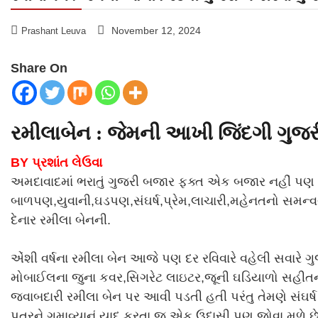
November 12, 2024
Prashant Leuva
Share On
રમીલાબેન : જેમની આખી જિંદગી ગુજર
BY પ્રશાંત લેઉવા
અમદાવાદમાં ભરાતું ગુજરી બજાર ફક્ત એક બજાર નહીં પણ 
બાળપણ,યુવાની,ઘડપણ,સંઘર્ષ,પ્રે
મ,લાચારી,મહેનતનો સમન્વય 
દેનાર રમીલા બેનની.
એંશી વર્ષના રમીલા બેન આજે પણ દર રવિવારે વહેલી સવારે ગ
મોબાઈલના જુના કવર,સિગરેટ લાઇટર,જૂની ઘડિયાળો સહીતન
જવાબદારી રમીલા બેન પર આવી પડતી હતી પરંતુ તેમણે સંઘર્ષ 
પુત્રને ગુમાવ્યાનું યાદ કરતા જ એક ઉદાસી પણ જોવા મળે છે