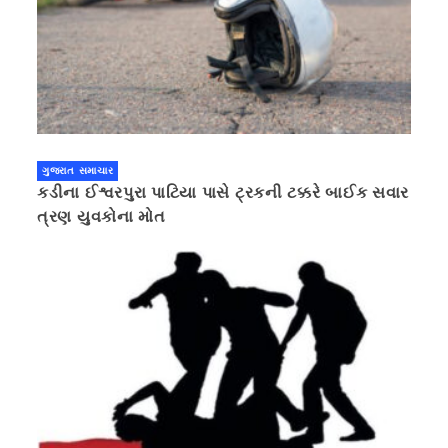
ગુજરાત સમાચાર
કડીના ઈશ્વરપુરા પાટિયા પાસે ટ્રકની ટક્કરે બાઈક સવાર
ત્રણ યુવકોના મોત