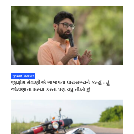
ગુજરાત સમાચાર
જીજ્ઞેશ મેવાણીએ ભાજપના ધારાસભ્યને કહ્યું : હું
જોટાણાના મરચા કરતા પણ વધુ તીખો છું