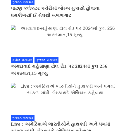
ગુજરાત સમાચાર
પાટણ કલેકટર કચેરીમાં બોમ્બ મુકાયો હોવાના
ધમકીભર્યા ઈ-મેલથી ખળભળાટ
કલોલ સમાચાર
ગુજરાત સમાચાર
અમદાવાદ-મહેસાણા ટોલ રોડ પર 2024માં કુલ 256
અકસ્માત,15 મૃત્યુ
ગુજરાત સમાચાર
Live : અમેરિકાએ ભારતીયોને હાથકડી અને પગમાં