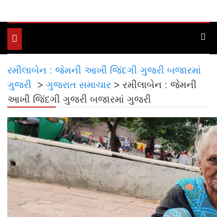
Toggle
navigation
રમીલાબેન : જેમની આખી જિંદગી ગુજરી બજારમાં
ગુજરી
>
ગુજરાત સમાચાર
>
રમીલાબેન : જેમની
આખી જિંદગી ગુજરી બજારમાં ગુજરી