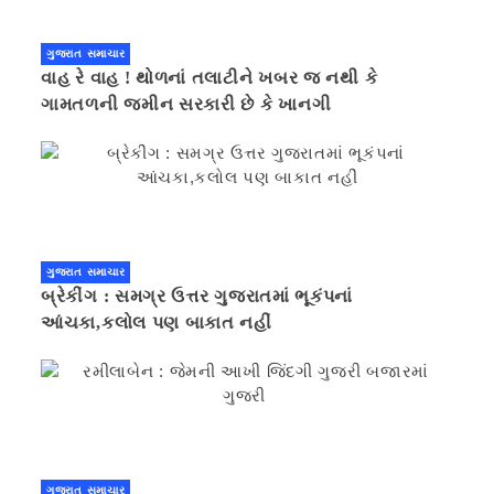
ગુજરાત સમાચાર
વાહ રે વાહ ! થોળનાં તલાટીને ખબર જ નથી કે
ગામતળની જમીન સરકારી છે કે ખાનગી
ગુજરાત સમાચાર
બ્રેકીંગ : સમગ્ર ઉત્તર ગુજરાતમાં ભૂકંપનાં
આંચકા,કલોલ પણ બાકાત નહીં
ગુજરાત સમાચાર