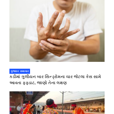
ગુજરાત સમાચાર
કડીમાં ગુલીયન બાર સિન્ડ્રોમના ચાર જેટલા કેસ સામે
આવતા ફફડાટ, જાણો તેના લક્ષણ