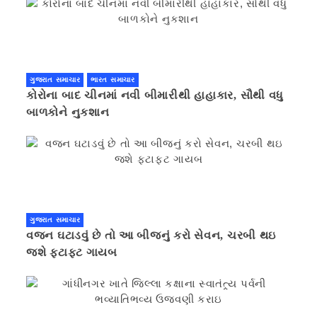
ગુજરાત સમાચાર
ભારત સમાચાર
કોરોના બાદ ચીનમાં નવી બીમારીથી હાહાકાર, સૌથી વધુ
બાળકોને નુકશાન
ગુજરાત સમાચાર
વજન ઘટાડવું છે તો આ બીજનું કરો સેવન, ચરબી થઇ
જશે ફટાફટ ગાયબ