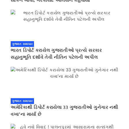
સાંકળ બાંધી, ગેરકાયદે એલિયન કહેવાયા
ગુજરાત સમાચાર
ભારત ડિપોર્ટ કરાયેલ ગુજરાતીઓ પ્રત્યે સરકાર
સહાનુભૂતિ દર્શાવે તેવી નીતિન પટેલની અપીલ
ગુજરાત સમાચાર
અમેરિકાથી ડિપોર્ટ કરાયેલા 33 ગુજરાતીઓ ગુનેગાર નથી
વખા’ના માર્યા છે