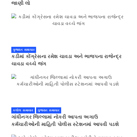
જાણી લો
ગુજરાત સમાચાર
કડીમાં કોંગ્રેસના રમેશ ચાવડા અને ભાજપના રાજેન્દ્ર
ચાવડા વચ્ચે જંગ
કલોલ સમાચાર
ગુજરાત સમાચાર
ગાંધીનગર જિલ્લામાં નોકરી આપતા અગાઉ
કર્મચારીઓની માહિતી પોલીસ સ્ટેશનમાં આપવી પડશે