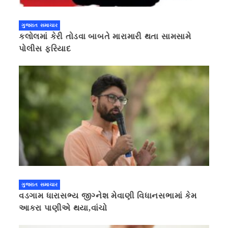
ગુજરાત સમાચાર
કલોલમાં કેરી તોડવા બાબતે મારામારી થતા સામસામે
પોલીસ ફરિયાદ
ગુજરાત સમાચાર
વડગામ ધારાસભ્ય જીગ્નેશ મેવાણી વિધાનસભામાં કેમ
આકરા પાણીએ થયા,વાંચો