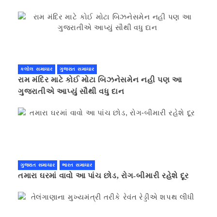
કરવાની ચિમકી
કલોલ સમાચાર
ગુજરાત સમાચાર
રામ મંદિર માટે કોઈ મોટા બિઝનેસમેન નહી પણ આ
ગુજરાતીએ આપ્યું સૌથી વધુ દાન
ગુજરાત સમાચાર
ભારત સમાચાર
તમારા ઘરમાં વાવો આ પાંચ છોડ, રોગ-બીમારી રહેશે દૂર