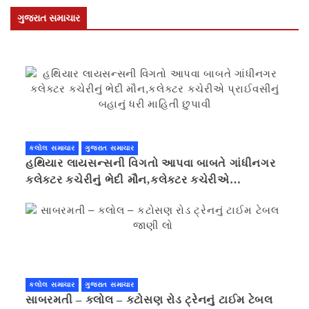
ગુજરાત સમાચાર
કલોલ સમાચાર
ગુજરાત સમાચાર
હથિયાર લાયસન્સની વિગતો આપવા બાબતે ગાંધીનગર
કલેક્ટર કચેરીનું ભેદી મૌન,કલેક્ટર કચેરીએ
પ્રાઈવસીનું બહાનું ધરી માહિતી છુપાવી
કલોલ સમાચાર
ગુજરાત સમાચાર
સાબરમતી – કલોલ – કટોસણ રોડ ટ્રેનનું ટાઈમ ટેબલ