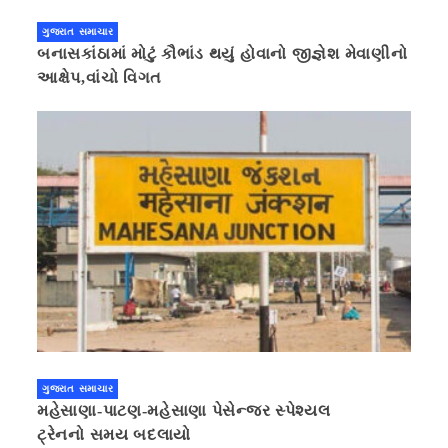
ગુજરાત સમાચાર
બનાસકાંઠામાં મોટું કૌભાંડ થયું હોવાનો જીજ્ઞેશ મેવાણીનો
આક્ષેપ,વાંચો વિગત
ગુજરાત સમાચાર
મહેસાણા-પાટણ-મહેસાણા પેસેન્જર સ્પેશ્યલ
ટ્રેનનો સમય બદલાયો