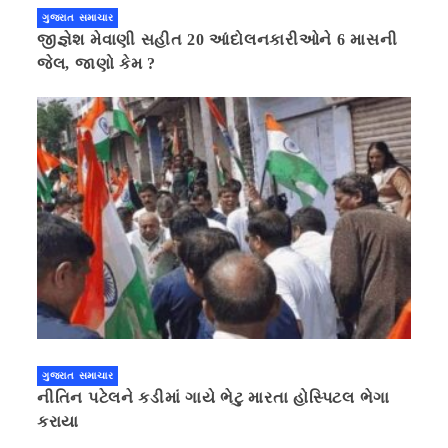
ગુજરાત સમાચાર
જીજ્ઞેશ મેવાણી સહીત 20 આંદોલનકારીઓને 6 માસની
જેલ, જાણો કેમ ?
ગુજરાત સમાચાર
નીતિન પટેલને કડીમાં ગાયે ભેટુ મારતા હોસ્પિટલ ભેગા
કરાયા