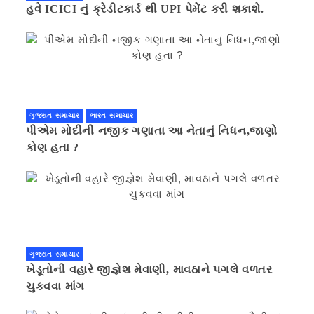
હવે ICICI નું ક્રેડીટકાર્ડ થી UPI પેમેંટ કરી શકાશે.
ગુજરાત સમાચાર
ભારત સમાચાર
પીએમ મોદીની નજીક ગણાતા આ નેતાનું નિધન,જાણો
કોણ હતા ?
ગુજરાત સમાચાર
ખેડૂતોની વહારે જીજ્ઞેશ મેવાણી, માવઠાને પગલે વળતર
ચુકવવા માંગ