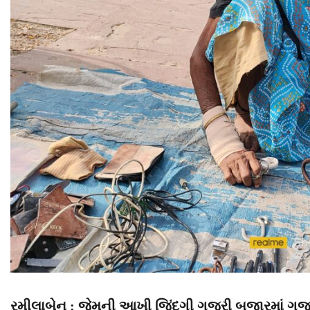
રમીલાબેન : જેમની આખી જિંદગી ગુજરી બજારમાં ગુ