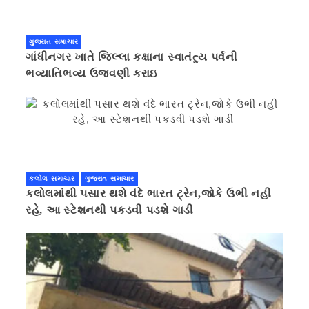
ગુજરાત સમાચાર
ગાંધીનગર ખાતે જિલ્લા કક્ષાના સ્વાતંત્ર્ય પર્વની
ભવ્યાતિભવ્ય ઉજવણી કરાઇ
કલોલ સમાચાર
ગુજરાત સમાચાર
કલોલમાંથી પસાર થશે વંદે ભારત ટ્રેન,જોકે ઉભી નહી
રહે, આ સ્ટેશનથી પકડવી પડશે ગાડી