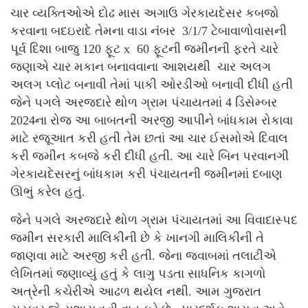
ચાર વ્યક્તિઓએ દોઢ માસ અગાઉ ગેરકાયદેસર કબજો
કરવાના બદઇરાદે તેમના વાડા નંબર 3/1/7 ટેબાવાળોવાસની
પૂર્વ દિશા બાજુ 120 ફૂટ x 60 ફૂટની જમીનની ફરતે ચારે
જણાએ ચાર મકાન બનાવવાના આશયથી ચાર અલગ
અલગ પ્લોટ બનાવી તેમાં પાકી ઓરડીઓ બનાવી દીધી હતી
જેને પગલે અરજદારે થોળ ગ્રામ પંચાયતમાં 4 ડિસેમ્બર
2024ના રોજ આ બાબતની અરજી આપીને બાંધકામ રોકાવા
માટે રજૂઆત કરી હતી તેમ છતાં આ ચાર ઈસમોએ દિવાલ
કરી જમીન કબજે કરી દીધી હતી. આ ચારે બિન પરવાનગી
ગેરકાયદેસરનું બાંધકામ કરી પંચાયતની જમીનમાં દબાણ
ઊભું કરેલ હતું.
જેને પગલે અરજદારે થોળ ગ્રામ પંચાયતમાં આ વિવાદાસ્પદ
જમીન સરકારી માલિકીની છે કે ખાનગી માલિકીની તે
જાણવા માટે અરજી કરી હતી. જેના જવાબમાં તલાટીએ
લેખિતમાં જણાવ્યું હતું કે લાગુ પડતા સાધનિક કાગળો
અત્રેની કચેરીએ આઢળ થયેલ નથી. આમ ગુજરાત