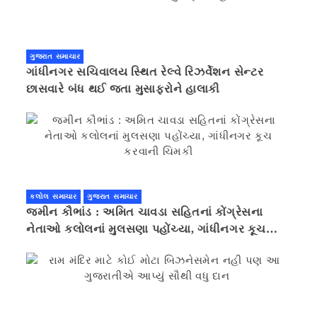
ગુજરાત સમાચાર
ગાંધીનગર સચિવાલય સ્થિત રેલ્વે રિઝર્વેશન સેન્ટર
છાસવારે બંધ થઈ જતા મુસાફરોને હાલાકી
કલોલ સમાચાર
ગુજરાત સમાચાર
જમીન કૌભાંડ : અમિત ચાવડા સહિતનાં કોંગ્રેસના
નેતાઓ કલોલનાં મુલસણા પહોંચ્યા, ગાંધીનગર કૂચ
કરવાની ચિમકી