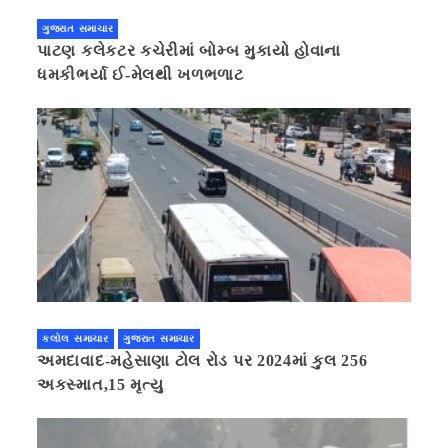
ગુજરાત સમાચાર
પાટણ કલેકટર કચેરીમાં બોમ્બ મુકાયો હોવાના
ધમકીભર્યા ઈ-મેલથી ખળભળાટ
કલોલ સમાચાર
ગુજરાત સમાચાર
અમદાવાદ-મહેસાણા ટોલ રોડ પર 2024માં કુલ 256
અકસ્માત,15 મૃત્યુ