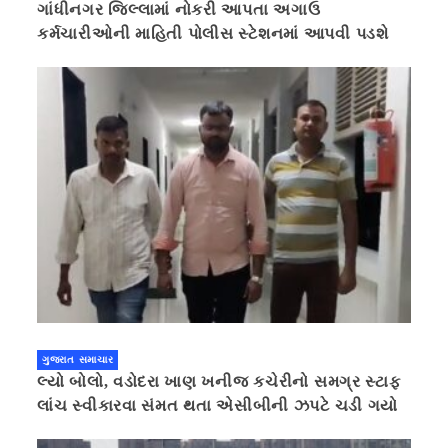
ગાંધીનગર જિલ્લામાં નોકરી આપતા અગાઉ
કર્મચારીઓની માહિતી પોલીસ સ્ટેશનમાં આપવી પડશે
ગુજરાત સમાચાર
લ્યો બોલો, વડોદરા ખાણ ખનીજ કચેરીનો સમગ્ર સ્ટાફ
લાંચ સ્વીકારવા સંમત થતા એસીબીની ઝપટે ચડી ગયો