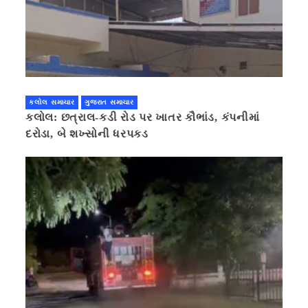
કલોલ સમાચાર
ગુજરાત સમાચાર
કલોલ: છત્રાલ-કડી રોડ પર ખાતર કૌભાંડ, કંપનીમાં
દરોડા, બે શખ્સોની ધરપકડ