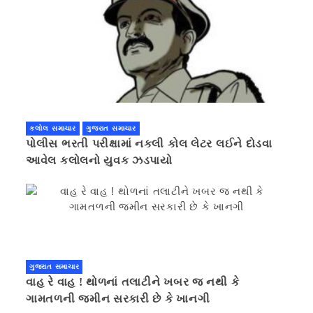
કલોલ સમાચાર
ગુજરાત સમાચાર
પોલીસ ભરતી પરીક્ષામાં નકલી કોલ લેટર લઈને દોડવા
આવેલ કલોલનો યુવક ઝડપાયો
ગુજરાત સમાચાર
વાહ રે વાહ ! થોળનાં તલાટીને ખબર જ નથી કે
ગામતળની જમીન સરકારી છે કે ખાનગી