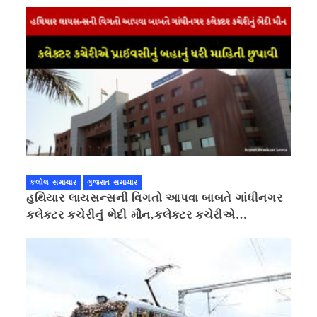
કલોલ સમાચાર
ગુજરાત સમાચાર
હથિયાર લાયસન્સની વિગતો આપવા બાબતે ગાંધીનગર
કલેક્ટર કચેરીનું ભેદી મૌન,કલેક્ટર કચેરીએ
પ્રાઈવસીનું બહાનું ધરી માહિતી છુપાવી