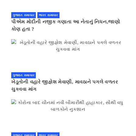
ગુજરાત સમાચાર
ભારત સમાચાર
પીએમ મોદીની નજીક ગણાતા આ નેતાનું નિધન,જાણો
કોણ હતા ?
ગુજરાત સમાચાર
ખેડૂતોની વહારે જીજ્ઞેશ મેવાણી, માવઠાને પગલે વળતર
ચુકવવા માંગ
ગુજરાત સમાચાર
ભારત સમાચાર