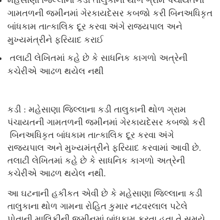
મહેસાણા જિલ્લાના કડી તાલુકાની થોળ ગ્રામ પંચાયતની
ગામતળની જમીનમાં ગેરકાયદેસર કબજો કરી બિનઅધિકૃત
બાંધકામ તાત્કાલિક દૂર કરવા અંગે રાજ્યપાલ અને
મુખ્યમંત્રીને ફરિયાદ કરાઈ
તલાટી લેખિતમાં કહે છે કે સાધનિક કાગળો અત્રેની
કચેરીએ આઢળ થયેલ નથી
કડી : મહેસાણા જિલ્લાના કડી તાલુકાની થોળ ગ્રામ
પંચાયતની ગામતળની જમીનમાં ગેરકાયદેસર કબજો કરી
બિનઅધિકૃત બાંધકામ તાત્કાલિક દૂર કરવા અંગે
રાજ્યપાલ અને મુખ્યમંત્રીને ફરિયાદ કરવામાં આવી છે.
તલાટી લેખિતમાં કહે છે કે સાધનિક કાગળો અત્રેની
કચેરીએ આઢળ થયેલ નથી.
આ ઘટનાની હકીકત એવી છે કે મહેસાણા જિલ્લાના કડી
તાલુકાના થોળ ગામના રોહિત કુમાર નટવરલાલ પટેલે
પોતાની માલિકીની જમીનમાં બાંધકામ કરતા હતા તે સમયે