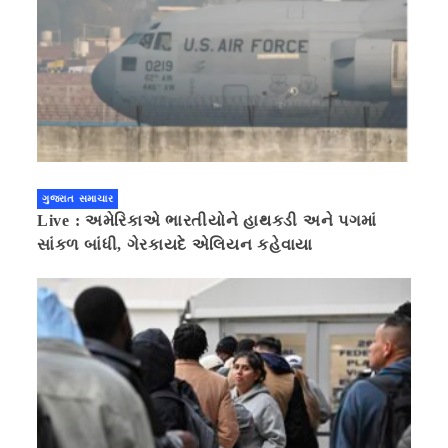
ગુજરાત સમાચાર
Live : અમેરિકાએ ભારતીયોને હાથકડી અને પગમાં
સાંકળ બાંધી, ગેરકાયદે એલિયન કહેવાયા