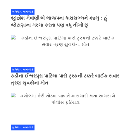
ગુજરાત સમાચાર
જીજ્ઞેશ મેવાણીએ ભાજપના ધારાસભ્યને કહ્યું : હું
જોટાણાના મરચા કરતા પણ વધુ તીખો છું
ગુજરાત સમાચાર
કડીના ઈશ્વરપુરા પાટિયા પાસે ટ્રકની ટક્કરે બાઈક સવાર
ત્રણ યુવકોના મોત
ગુજરાત સમાચાર