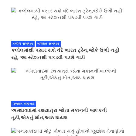
કલોલ સમાચાર
ગુજરાત સમાચાર
કલોલમાંથી પસાર થશે વંદે ભારત ટ્રેન,જોકે ઉભી નહી
રહે, આ સ્ટેશનથી પકડવી પડશે ગાડી
ગુજરાત સમાચાર
અમદાવાદમાં રથયાત્રા જોતા મકાનની બાલ્કની
તૂટી,એકનું મોત,આઠ ઘાયલ