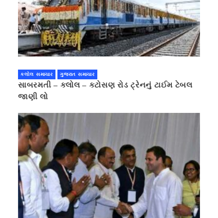
કલોલ સમાચાર
ગુજરાત સમાચાર
સાબરમતી – કલોલ – કટોસણ રોડ ટ્રેનનું ટાઈમ ટેબલ
જાણી લો