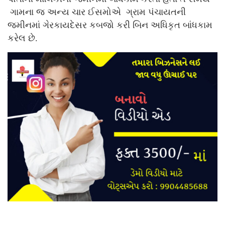
ગામના જ અન્ય ચાર ઈસમોએ ગ્રામ પંચાયતની
જમીનમાં ગેરકાયદેસર કબજો કરી બિન અધિકૃત બાંધકામ
કરેલ છે.