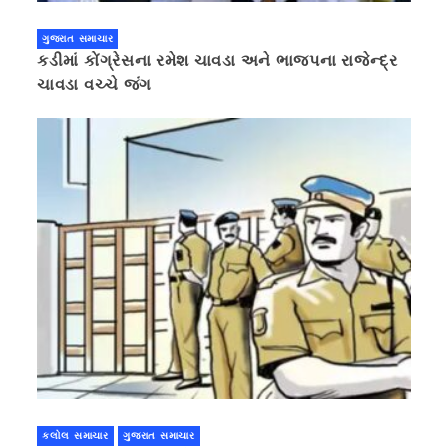
ગુજરાત સમાચાર
કડીમાં કોંગ્રેસના રમેશ ચાવડા અને ભાજપના રાજેન્દ્ર
ચાવડા વચ્ચે જંગ
કલોલ સમાચાર
ગુજરાત સમાચાર