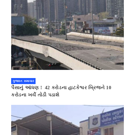
ગુજરાત સમાચાર
પૈસાનું આંધણ ! 42 કરોડના હાટકેશ્વર બ્રિજને 10
કરોડના ખર્ચે તોડી પડાશે