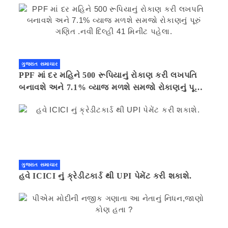
ગુજરાત સમાચાર
PPF માં દર મહિને 500 રૂપિયાનું રોકાણ કરી લખપતિ
બનાવશે અને 7.1% વ્યાજ મળશે સમજો રોકાણનું પૂરું
ગણિત .નવી દિલ્હી 41 મિનીટ પહેલા.
ગુજરાત સમાચાર
હવે ICICI નું ક્રેડીટકાર્ડ થી UPI પેમેંટ કરી શકાશે.