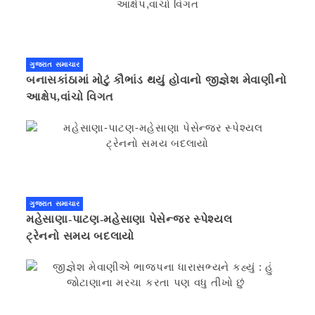
ગુજરાત સમાચાર
બનાસકાંઠામાં મોટું કૌભાંડ થયું હોવાનો જીજ્ઞેશ મેવાણીનો
આક્ષેપ,વાંચો વિગત
ગુજરાત સમાચાર
મહેસાણા-પાટણ-મહેસાણા પેસેન્જર સ્પેશ્યલ
ટ્રેનનો સમય બદલાયો