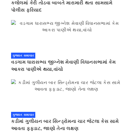
કલોલમાં કેરી તોડવા બાબતે મારામારી થતા સામસામે
પોલીસ ફરિયાદ
ગુજરાત સમાચાર
વડગામ ધારાસભ્ય જીગ્નેશ મેવાણી વિધાનસભામાં કેમ
આકરા પાણીએ થયા,વાંચો
ગુજરાત સમાચાર
કડીમાં ગુલીયન બાર સિન્ડ્રોમના ચાર જેટલા કેસ સામે
આવતા ફફડાટ, જાણો તેના લક્ષણ