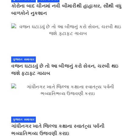
કોરોના બાદ ચીનમાં નવી બીમારીથી હાહાકાર, સૌથી વધુ
બાળકોને નુકશાન
ગુજરાત સમાચાર
વજન ઘટાડવું છે તો આ બીજનું કરો સેવન, ચરબી થઇ
જશે ફટાફટ ગાયબ
ગુજરાત સમાચાર
ગાંધીનગર ખાતે જિલ્લા કક્ષાના સ્વાતંત્ર્ય પર્વની
ભવ્યાતિભવ્ય ઉજવણી કરાઇ