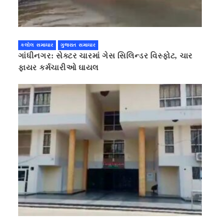
કલોલ સમાચાર
ગુજરાત સમાચાર
ગાંધીનગર: સેક્ટર ચારમાં ગેસ સિલિન્ડર વિસ્ફોટ, ચાર
ફાયર કર્મચારીઓ ઘાયલ