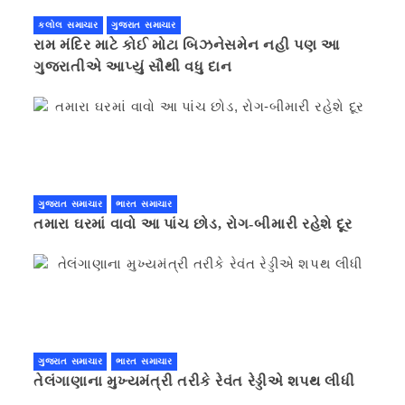
કલોલ સમાચાર
ગુજરાત સમાચાર
રામ મંદિર માટે કોઈ મોટા બિઝનેસમેન નહી પણ આ
ગુજરાતીએ આપ્યું સૌથી વધુ દાન
ગુજરાત સમાચાર
ભારત સમાચાર
તમારા ઘરમાં વાવો આ પાંચ છોડ, રોગ-બીમારી રહેશે દૂર
ગુજરાત સમાચાર
ભારત સમાચાર
તેલંગાણાના મુખ્યમંત્રી તરીકે રેવંત રેડ્ડીએ શપથ લીધી