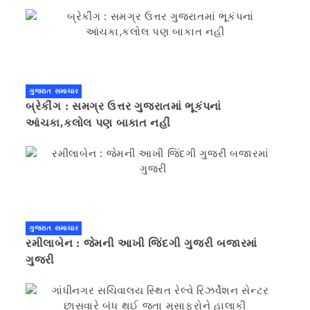
ગુજરાત સમાચાર
બ્રેકીંગ : સમગ્ર ઉત્તર ગુજરાતમાં ભૂકંપનાં
આંચકા,કલોલ પણ બાકાત નહીં
ગુજરાત સમાચાર
રમીલાબેન : જેમની આખી જિંદગી ગુજરી બજારમાં
ગુજરી