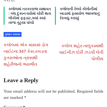
કરી છે.
કલોલમાં તસ્કરરાજ યથાવત
કલોલની રેલવે કોલોનીમાં
: બંધ દુકાન-ઘરોમાં ચોરી થતા
ખાડામાં ફસાયેલ આખલાનું
લોકોમાં ફફડાટ,ક્યાં ક્યાં
રેસ્ક્યુ કરાયું
તાળા તૂટ્યા વાંચો
ગુજરાત સમાચાર
કલોલમાં એક માસમાં ડોગ
કલોલ શહેર-તાલુકામાંથી
બાઈટના 347 કેસ,રખડતા
ચાઈનીઝ દોરી ઝડપી લેતી
કુતરાઓના ત્રાસથી
પોલીસ
શહેરીજનો ભયભીત
Leave a Reply
Your email address will not be published.
Required fields
are marked
*