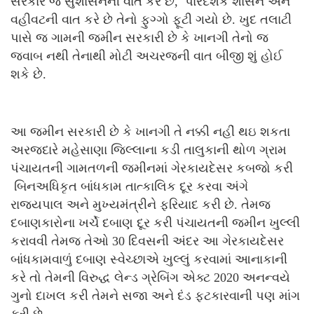
સરકાર જે સુશાસનની વાત કરે છે, પારદર્શક શાસન અને
વહીવટની વાત કરે છે તેનો ફુગ્ગો ફૂટી ગયો છે. ખુદ તલાટી
પાસે જ ગામની જમીન સરકારી છે કે ખાનગી તેનો જ
જવાબ નથી તેનાથી મોટી અચરજની વાત બીજી શું હોઈ
શકે છે.
આ જમીન સરકારી છે કે ખાનગી તે નક્કી નહીં થઇ શકતા
અરજદારે મહેસાણા જિલ્લાના કડી તાલુકાની થોળ ગ્રામ
પંચાયતની ગામતળની જમીનમાં ગેરકાયદેસર કબજો કરી
બિનઅધિકૃત બાંધકામ તાત્કાલિક દૂર કરવા અંગે
રાજ્યપાલ અને મુખ્યમંત્રીને ફરિયાદ કરી છે. તેમજ
દબાણકારોના ખર્ચે દબાણ દૂર કરી પંચાયતની જમીન ખુલ્લી
કરાવવી તેમજ તેઓ 30 દિવસની અંદર આ ગેરકાયદેસર
બાંધકામવાળું દબાણ સ્વેચ્છાએ ખુલ્લું કરવામાં આનાકાની
કરે તો તેમની વિરુદ્ધ લેન્ડ ગ્રેબિંગ એક્ટ 2020 અનન્વયે
ગુનો દાખલ કરી તેમને સજા અને દંડ ફટકારવાની પણ માંગ