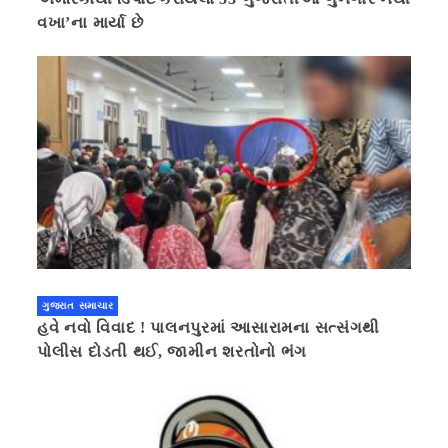
વખા’ના માર્યા છે
ગુજરાત સમાચાર
હવે નવો વિવાદ ! પાલનપુરમાં આસારામના સત્સંગથી
પોલીસ દોડતી થઈ, જામીન શરતોનો ભંગ