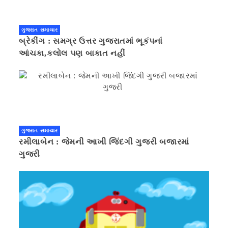
ગુજરાત સમાચાર
બ્રેકીંગ : સમગ્ર ઉત્તર ગુજરાતમાં ભૂકંપનાં
આંચકા,કલોલ પણ બાકાત નહીં
ગુજરાત સમાચાર
રમીલાબેન : જેમની આખી જિંદગી ગુજરી બજારમાં
ગુજરી