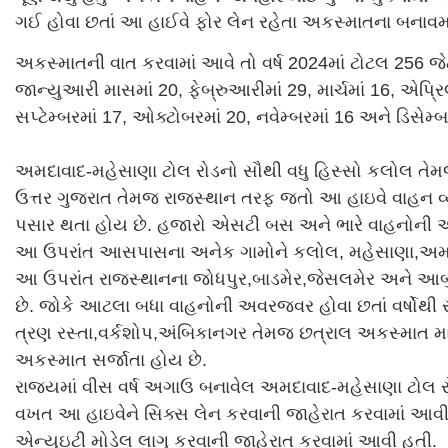
ગઈ હોવા છતાં આ હાઈવે ફોર લેન રહેતા અકસ્માતના બનાવમાં 
અકસ્માતની વાત કરવામાં આવે તો વર્ષ 2024માં ટોટલ 256 જ
જાન્યુઆરી માસમાં 20, ફેબ્રુઆરીમાં 29, માર્ચમાં 16, એપ્રિ
સપ્ટેમ્બરમાં 17, ઓક્ટોબરમાં 20, નવેમ્બરમાં 16 અને ડિસેમ્
અમદાવાદ-મહેસાણા ટોલ રોડનો સૌથી વધુ હિસ્સો કલોલ તેમ
ઉત્તર ગુજરાત તેમજ રાજસ્થાન તરફ જતો આ હાઇવે વાહન વ્ય
પસાર થતા હોય છે. હજારો એસટી બસ અને ભારે વાહનોની 
આ ઉપરાંત આસપાસના અનેક ગામોને કલોલ, મહેસાણા,અમદાવ
આ ઉપરાંત રાજસ્થાનના જોધપુર,બાડમેર,જે
સલમેર અને આબુ
છે. જોકે આટલા બધા વાહનોની અવરજવર હોવા છતાં વર્ષોથી 
ત્રણ રસ્તા,વર્કશોપ,અંબિકાનગર તેમજ છત્રાલ અકસ્માત મા
અકસ્માત સર્જાતા હોય છે.
રાજ્યમાં વીસ વર્ષ અગાઉ બનાવેલ અમદાવાદ-મહેસાણા ટોલ રો
વખત આ હાઇવેને સિક્સ લેન કરવાની જાહેરાત કરવામાં આવી છે
એન્યુઇટી મોડેલ લાગુ કરવાની જાહેરાત કરવામાં આવી હતી.