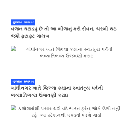
ગુજરાત સમાચાર
વજન ઘટાડવું છે તો આ બીજનું કરો સેવન, ચરબી થઇ
જશે ફટાફટ ગાયબ
ગુજરાત સમાચાર
ગાંધીનગર ખાતે જિલ્લા કક્ષાના સ્વાતંત્ર્ય પર્વની
ભવ્યાતિભવ્ય ઉજવણી કરાઇ