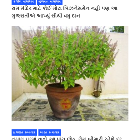
કલોલ સમાચાર
ગુજરાત સમાચાર
રામ મંદિર માટે કોઈ મોટા બિઝનેસમેન નહી પણ આ
ગુજરાતીએ આપ્યું સૌથી વધુ દાન
ગુજરાત સમાચાર
ભારત સમાચાર
તમારા ઘરમાં વાવો આ પાંચ છોડ, રોગ-બીમારી રહેશે દૂર