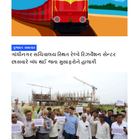
ગુજરાત સમાચાર
ગાંધીનગર સચિવાલય સ્થિત રેલ્વે રિઝર્વેશન સેન્ટર
છાસવારે બંધ થઈ જતા મુસાફરોને હાલાકી