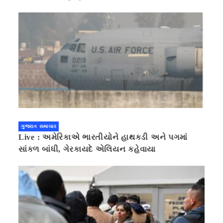
ગુજરાત સમાચાર
Live : અમેરિકાએ ભારતીયોને હાથકડી અને પગમાં
સાંકળ બાંધી, ગેરકાયદે એલિયન કહેવાયા