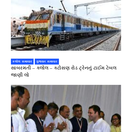
કલોલ સમાચાર
ગુજરાત સમાચાર
સાબરમતી – કલોલ – કટોસણ રોડ ટ્રેનનું ટાઈમ ટેબલ
જાણી લો