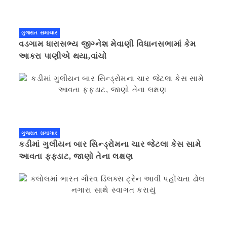
ગુજરાત સમાચાર
વડગામ ધારાસભ્ય જીગ્નેશ મેવાણી વિધાનસભામાં કેમ
આકરા પાણીએ થયા,વાંચો
ગુજરાત સમાચાર
કડીમાં ગુલીયન બાર સિન્ડ્રોમના ચાર જેટલા કેસ સામે
આવતા ફફડાટ, જાણો તેના લક્ષણ