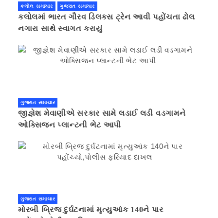
કલોલ સમાચાર
ગુજરાત સમાચાર
કલોલમાં ભારત ગૌરવ ડિલક્સ ટ્રેન આવી પહોંચતા ઢોલ
નગારા સાથે સ્વાગત કરાયું
ગુજરાત સમાચાર
જીજ્ઞેશ મેવાણીએ સરકાર સામે લડાઈ લડી વડગામને
ઓક્સિજન પ્લાન્ટની ભેટ આપી
ગુજરાત સમાચાર
મોરબી બ્રિજ દુર્ઘટનામાં મૃત્યુઆંક 140ને પાર