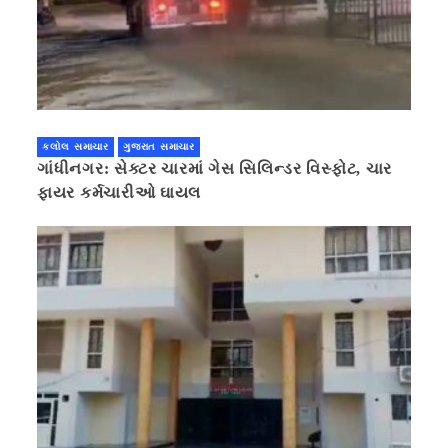
કલોલ સમાચાર
ગુજરાત સમાચાર
ગાંધીનગર: સેક્ટર ચારમાં ગેસ સિલિન્ડર વિસ્ફોટ, ચાર
ફાયર કર્મચારીઓ ઘાયલ