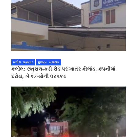
કલોલ સમાચાર
ગુજરાત સમાચાર
કલોલ: છત્રાલ-કડી રોડ પર ખાતર કૌભાંડ, કંપનીમાં
દરોડા, બે શખ્સોની ધરપકડ