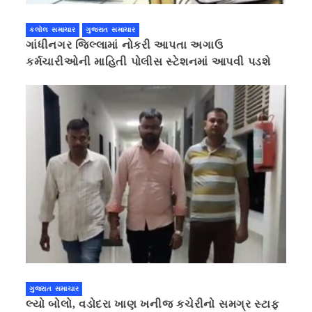
કલોલ સમાચાર
ગુજરાત સમાચાર
ગાંધીનગર જિલ્લામાં નોકરી આપતા અગાઉ
કર્મચારીઓની માહિતી પોલીસ સ્ટેશનમાં આપવી પડશે
ગુજરાત સમાચાર
લ્યો બોલો, વડોદરા ખાણ ખનીજ કચેરીનો સમગ્ર સ્ટાફ