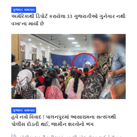
ગુજરાત સમાચાર
અમેરિકાથી ડિપોર્ટ કરાયેલા 33 ગુજરાતીઓ ગુનેગાર નથી
વખા’ના માર્યા છે
ગુજરાત સમાચાર
હવે નવો વિવાદ ! પાલનપુરમાં આસારામના સત્સંગથી
પોલીસ દોડતી થઈ, જામીન શરતોનો ભંગ