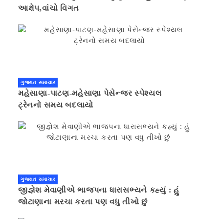
આક્ષેપ,વાંચો વિગત
ગુજરાત સમાચાર
મહેસાણા-પાટણ-મહેસાણા પેસેન્જર સ્પેશ્યલ
ટ્રેનનો સમય બદલાયો
ગુજરાત સમાચાર
જીજ્ઞેશ મેવાણીએ ભાજપના ધારાસભ્યને કહ્યું : હું
જોટાણાના મરચા કરતા પણ વધુ તીખો છું