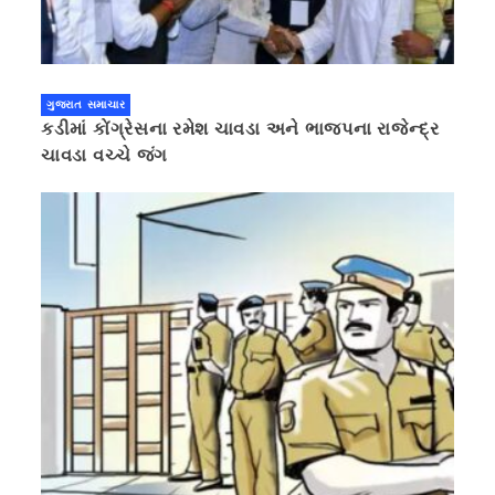
ગુજરાત સમાચાર
કડીમાં કોંગ્રેસના રમેશ ચાવડા અને ભાજપના રાજેન્દ્ર
ચાવડા વચ્ચે જંગ