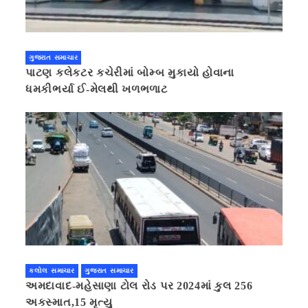
ગુજરાત સમાચાર
પાટણ કલેકટર કચેરીમાં બોમ્બ મુકાયો હોવાના
ધમકીભર્યા ઈ-મેલથી ખળભળાટ
કલોલ સમાચાર
ગુજરાત સમાચાર
અમદાવાદ-મહેસાણા ટોલ રોડ પર 2024માં કુલ 256
અકસ્માત,15 મૃત્યુ