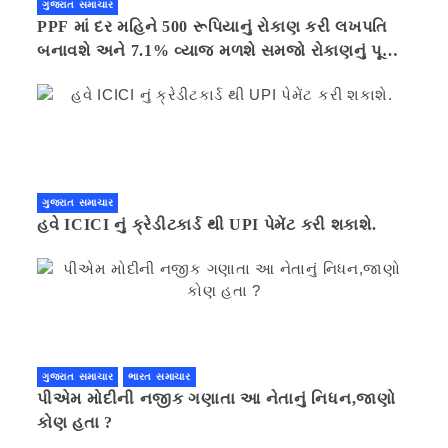
ગુજરાત સમાચાર
PPF માં દર મહિને 500 રૂપિયાનું રોકાણ કરી લખપતિ
બનાવશે અને 7.1% વ્યાજ મળશે સમજો રોકાણનું પૂરું
ગણિત .નવી દિલ્હી 41 મિનીટ પહેલા.
ગુજરાત સમાચાર
હવે ICICI નું ક્રેડીટકાર્ડ થી UPI પેમેંટ કરી શકાશે.
ગુજરાત સમાચાર
ભારત સમાચાર
પીએમ મોદીની નજીક ગણાતા આ નેતાનું નિધન,જાણો
કોણ હતા ?