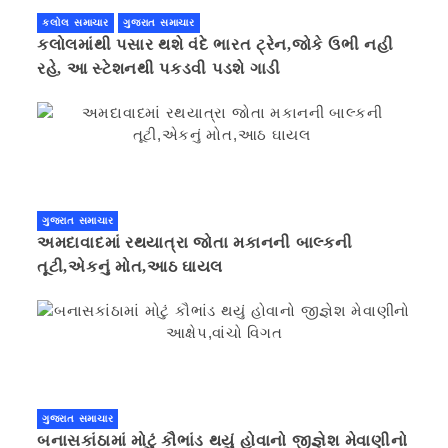
કલોલ સમાચાર
ગુજરાત સમાચાર
કલોલમાંથી પસાર થશે વંદે ભારત ટ્રેન,જોકે ઉભી નહી
રહે, આ સ્ટેશનથી પકડવી પડશે ગાડી
ગુજરાત સમાચાર
અમદાવાદમાં રથયાત્રા જોતા મકાનની બાલ્કની
તૂટી,એકનું મોત,આઠ ઘાયલ
ગુજરાત સમાચાર
બનાસકાંઠામાં મોટું કૌભાંડ થયું હોવાનો જીજ્ઞેશ મેવાણીનો