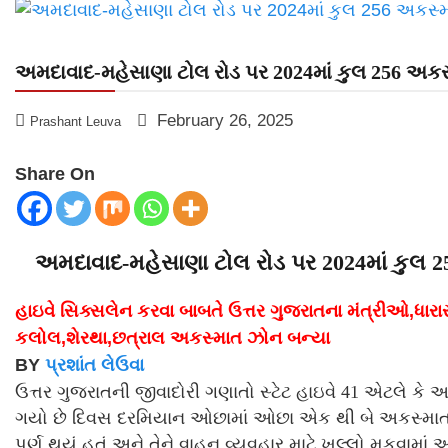
અમદાવાદ-મહેસાણા ટોલ રોડ પર 2024માં કુલ 256 અકસ્
February 26, 2025
Prashant Leuva
Share On
અમદાવાદ-મહેસાણા ટોલ રોડ પર 2024માં કુલ 25
હાઇવે સિક્સલેન કરવા બાબતે ઉત્તર ગુજરાતના મંત્રીઓ,ધાર
કલોલ,શેરથા,છત્રાલ અકસ્માત ઝોન બન્યા
BY
પ્રશાંત લેઉવા
ઉત્તર ગુજરાતની જીવાદોરી ગણાતો સ્ટેટ હાઇવે 41 એટલે ક
ગયો છે દિવસ દરમિયાન ઓછામાં ઓછા એક થી બે અકસ્માત અહીં
પૂર્ણ થયું હતું અને તેને વાહન વ્યવહાર માટે ખુલ્લો મુકવામાં