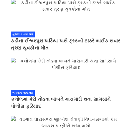
ગુજરાત સમાચાર
કડીના ઈશ્વરપુરા પાટિયા પાસે ટ્રકની ટક્કરે બાઈક સવાર
ત્રણ યુવકોના મોત
ગુજરાત સમાચાર
કલોલમાં કેરી તોડવા બાબતે મારામારી થતા સામસામે
પોલીસ ફરિયાદ