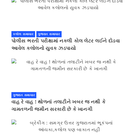
કલોલ સમાચાર
ગુજરાત સમાચાર
પોલીસ ભરતી પરીક્ષામાં નકલી કોલ લેટર લઈને દોડવા
આવેલ કલોલનો યુવક ઝડપાયો
ગુજરાત સમાચાર
વાહ રે વાહ ! થોળનાં તલાટીને ખબર જ નથી કે
ગામતળની જમીન સરકારી છે કે ખાનગી