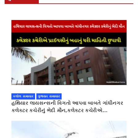
કલોલ સમાચાર
ગુજરાત સમાચાર
હથિયાર લાયસન્સની વિગતો આપવા બાબતે ગાંધીનગર
કલેક્ટર કચેરીનું ભેદી મૌન,કલેક્ટર કચેરીએ
પ્રાઈવસીનું બહાનું ધરી માહિતી છુપાવી