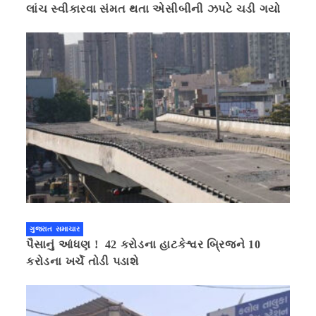
લાંચ સ્વીકારવા સંમત થતા એસીબીની ઝપટે ચડી ગયો
ગુજરાત સમાચાર
પૈસાનું આંધણ ! 42 કરોડના હાટકેશ્વર બ્રિજને 10
કરોડના ખર્ચે તોડી પડાશે