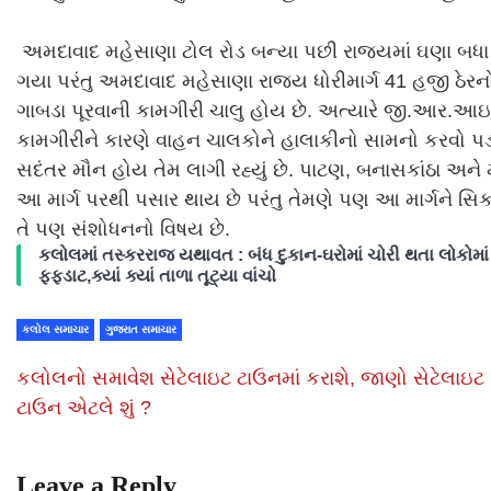
અમદાવાદ મહેસાણા ટોલ રોડ બન્યા પછી રાજ્યમાં ઘણા બધા હ
ગયા પરંતુ અમદાવાદ મહેસાણા રાજ્ય ધોરીમાર્ગ 41 હજી ઠેરનો
ગાબડા પૂરવાની કામગીરી ચાલુ હોય છે. અત્યારે જી.આર.આઇ.સ
કામગીરીને કારણે વાહન ચાલકોને હાલાકીનો સામનો કરવો પ
સદંતર મૌન હોય તેમ લાગી રહ્યું છે. પાટણ, બનાસકાંઠા અને 
આ માર્ગ પરથી પસાર થાય છે પરંતુ તેમણે પણ આ માર્ગને સિક
તે પણ સંશોધનનો વિષય છે.
કલોલમાં તસ્કરરાજ યથાવત : બંધ દુકાન-ઘરોમાં ચોરી થતા લોકોમાં
ફફડાટ,ક્યાં ક્યાં તાળા તૂટ્યા વાંચો
કલોલ સમાચાર
ગુજરાત સમાચાર
કલોલનો સમાવેશ સેટેલાઇટ ટાઉનમાં કરાશે, જાણો સેટેલાઇટ
ટાઉન એટલે શું ?
Leave a Reply