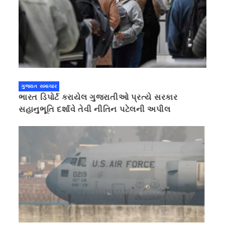
ગુજરાત સમાચાર
ભારત ડિપોર્ટ કરાયેલ ગુજરાતીઓ પ્રત્યે સરકાર
સહાનુભૂતિ દર્શાવે તેવી નીતિન પટેલની અપીલ