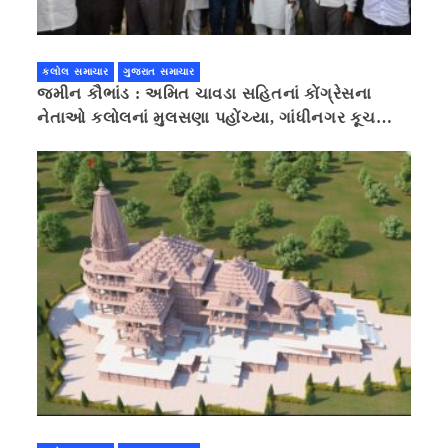
કલોલ સમાચાર
ગુજરાત સમાચાર
જમીન કૌભાંડ : અમિત ચાવડા સહિતનાં કોંગ્રેસના
નેતાઓ કલોલનાં મુલસણા પહોંચ્યા, ગાંધીનગર કૂચ
કરવાની ચિમકી