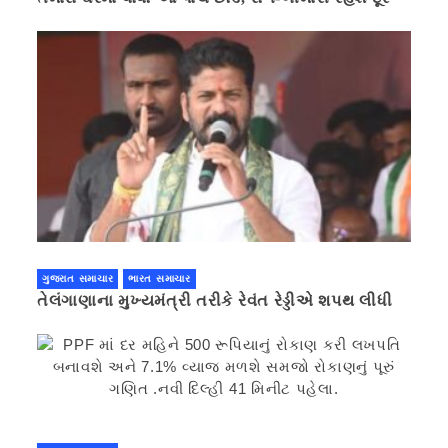
ગુજરાત સમાચાર
ભારત સમાચાર
તેલંગાણાના મુખ્યમંત્રી તરીકે રેવંત રેડ્ડીએ શપથ લીધી