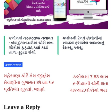
કલોલમાં તસ્કરરાજ યથાવત
કલોલની રેલવે કોલોનીમાં
: બંધ દુકાન-ઘરોમાં ચોરી થતા
ખાડામાં ફસાયેલ આખલાનું
લોકોમાં ફફડાટ,ક્યાં ક્યાં
રેસ્ક્યુ કરાયું
તાળા તૂટ્યા વાંચો
ગુજરાત સમાચાર
મહેસાણા કોર્ટે કેમ જીજ્ઞેશ
કલોલમાં 7.83 લાખ
મેવાણીના ગુજરાત છોડવા પર
રૂપિયાની ચોરી થતા
પ્રતિબંધ મૂક્યો, જાણો
ચકચાર,લોકોમાં ભય
Leave a Reply