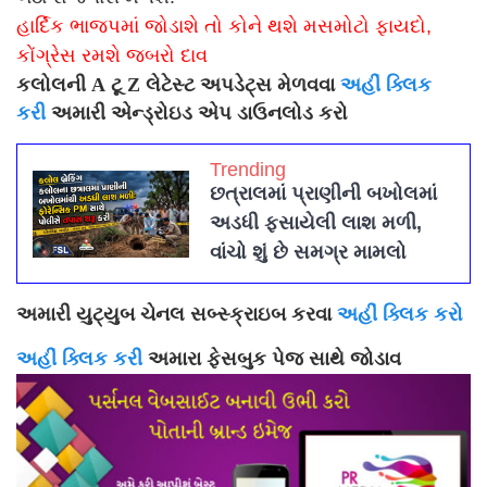
હાર્દિક ભાજપમાં જોડાશે તો કોને થશે મસમોટો ફાયદો,
કોંગ્રેસ રમશે જબરો દાવ
કલોલની A ટૂ Z લેટેસ્ટ અપડેટ્સ મેળવવા
અહીં ક્લિક
કરી
અમારી એન્ડ્રોઇડ એપ ડાઉનલોડ કરો
Trending
છત્રાલમાં પ્રાણીની બખોલમાં
અડધી ફસાયેલી લાશ મળી,
વાંચો શું છે સમગ્ર મામલો
અમારી યુટ્યુબ ચેનલ સબ્સ્ક્રાઇબ કરવા
અહીં ક્લિક કરો
અહીં ક્લિક કરી
અમારા ફેસબુક પેજ સાથે જોડાવ