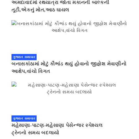
અમદાવાદમાં રથયાત્રા જોતા મકાનની બાલ્કની
તૂટી,એકનું મોત,આઠ ઘાયલ
ગુજરાત સમાચાર
બનાસકાંઠામાં મોટું કૌભાંડ થયું હોવાનો જીજ્ઞેશ મેવાણીનો
આક્ષેપ,વાંચો વિગત
ગુજરાત સમાચાર
મહેસાણા-પાટણ-મહેસાણા પેસેન્જર સ્પેશ્યલ
ટ્રેનનો સમય બદલાયો