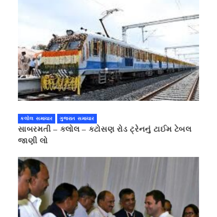
કલોલ સમાચાર
ગુજરાત સમાચાર
સાબરમતી – કલોલ – કટોસણ રોડ ટ્રેનનું ટાઈમ ટેબલ
જાણી લો