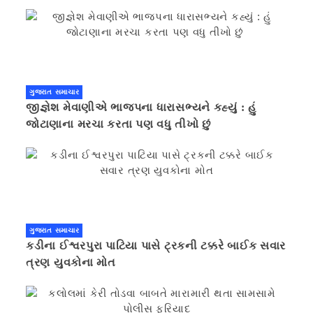
ગુજરાત સમાચાર
જીજ્ઞેશ મેવાણીએ ભાજપના ધારાસભ્યને કહ્યું : હું
જોટાણાના મરચા કરતા પણ વધુ તીખો છું
ગુજરાત સમાચાર
કડીના ઈશ્વરપુરા પાટિયા પાસે ટ્રકની ટક્કરે બાઈક સવાર
ત્રણ યુવકોના મોત