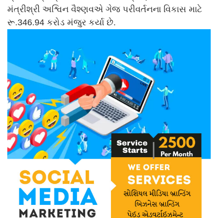
મંત્રીશ્રી અશ્વિન વૈશ્ણવએ ગેજ પરીવર્તનના વિકાસ માટે
રૂ.346.94 કરોડ મંજુર કર્યા છે.