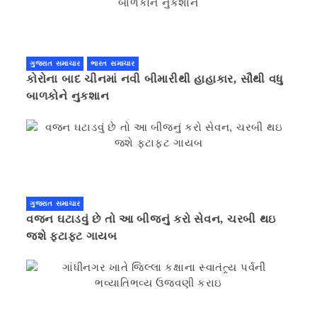
ગુજરાત સમાચાર
ભારત સમાચાર
કોરોના બાદ ચીનમાં નવી બીમારીથી હાહાકાર, સૌથી વધુ
બાળકોને નુકશાન
ગુજરાત સમાચાર
વજન ઘટાડવું છે તો આ બીજનું કરો સેવન, ચરબી થઇ
જશે ફટાફટ ગાયબ