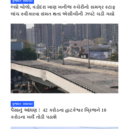
ગુજરાત સમાચાર
લ્યો બોલો, વડોદરા ખાણ ખનીજ કચેરીનો સમગ્ર સ્ટાફ
લાંચ સ્વીકારવા સંમત થતા એસીબીની ઝપટે ચડી ગયો
ગુજરાત સમાચાર
પૈસાનું આંધણ ! 42 કરોડના હાટકેશ્વર બ્રિજને 10
કરોડના ખર્ચે તોડી પડાશે