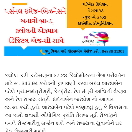
કલોલ-કડી-કટોસણના 37.23 કિલોમીટરના ગેજ પરીવર્તન
માટે રૂ. 346.94 કરોડની ફાળવણી કરવા બદલ શારદાબેન
પટેલે પ્રધાનમંત્રીશ્રી, કેન્દ્રીય રેલ મંત્રી અશ્વિની વૈષ્ણવ
અને રેલ રાજ્ય મંત્રી દર્શનાબેન જરદોશ નો આભાર
વ્યક્ત કર્યો હતો. શારદાબેન પટેલે જણાવ્યું હતું કે વિકાસના
આ કામો થવાથી ઔધોગિક ક્રાંતિ તેમજ મૂડી રોકાણને
પગલે રોજગારીનું સર્જન થશે અને રાજ્યના યુવાનોને ઘર
બેઠા રોજગારી મળશે.