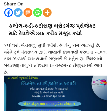
Share On
કલોલ-કડી-કટોસણ બ્રોડગેજ પ્રોજેક્ટ
માટે રેલવેએ 346 કરોડ મંજુર કર્યા
કલોલથી બેચરાજી સુધી વર્ષોથી રેલવેનું કામ અટક્યું છે.
જોકે હવે મંત્રાલય દ્વારા નાણાંની ફાળવણી કરવામાં આવતા
કામ ઝડપથી શરુ થવાની ગણતરી છે.મહેસાણા જિલ્લાનો
બેચરાજી તાલુકો સ્પેશ્યલ ઇન્વેસ્ટમેન્ટ રીજીયનમાં આવે
છે.