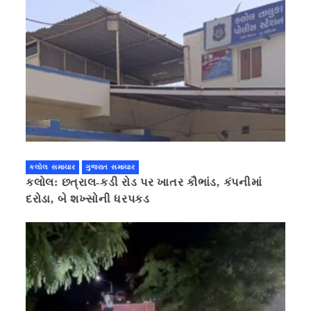
કલોલ સમાચાર
ગુજરાત સમાચાર
કલોલ: છત્રાલ-કડી રોડ પર ખાતર કૌભાંડ, કંપનીમાં
દરોડા, બે શખ્સોની ધરપકડ