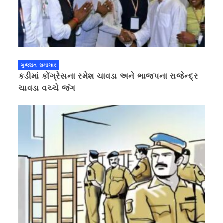
ગુજરાત સમાચાર
કડીમાં કોંગ્રેસના રમેશ ચાવડા અને ભાજપના રાજેન્દ્ર
ચાવડા વચ્ચે જંગ