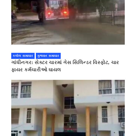
કલોલ સમાચાર
ગુજરાત સમાચાર
ગાંધીનગર: સેક્ટર ચારમાં ગેસ સિલિન્ડર વિસ્ફોટ, ચાર
ફાયર કર્મચારીઓ ઘાયલ