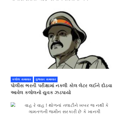
કલોલ સમાચાર
ગુજરાત સમાચાર
પોલીસ ભરતી પરીક્ષામાં નકલી કોલ લેટર લઈને દોડવા
આવેલ કલોલનો યુવક ઝડપાયો