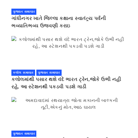
ગુજરાત સમાચાર
ગાંધીનગર ખાતે જિલ્લા કક્ષાના સ્વાતંત્ર્ય પર્વની
ભવ્યાતિભવ્ય ઉજવણી કરાઇ
કલોલ સમાચાર
ગુજરાત સમાચાર
કલોલમાંથી પસાર થશે વંદે ભારત ટ્રેન,જોકે ઉભી નહી
રહે, આ સ્ટેશનથી પકડવી પડશે ગાડી
ગુજરાત સમાચાર