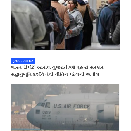
ગુજરાત સમાચાર
ભારત ડિપોર્ટ કરાયેલ ગુજરાતીઓ પ્રત્યે સરકાર
સહાનુભૂતિ દર્શાવે તેવી નીતિન પટેલની અપીલ