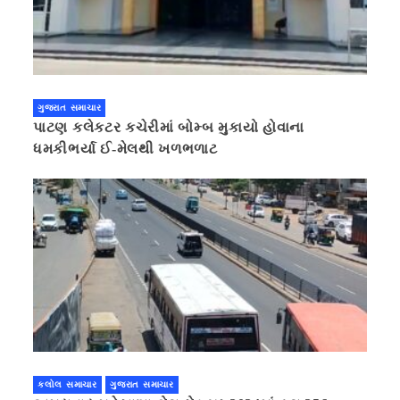
ગુજરાત સમાચાર
પાટણ કલેકટર કચેરીમાં બોમ્બ મુકાયો હોવાના
ધમકીભર્યા ઈ-મેલથી ખળભળાટ
કલોલ સમાચાર
ગુજરાત સમાચાર