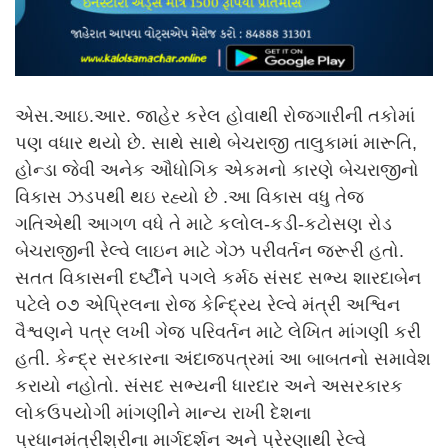
એસ.આઇ.આર. જાહેર કરેલ હોવાથી રોજગારીની તકોમાં
પણ વધાર થયો છે. સાથે સાથે બેચરાજી તાલુકામાં મારૂતિ,
હોન્ડા જેવી અનેક ઔધોગિક એકમનો કારણે બેચરાજીનો
વિકાસ ઝડપથી થઇ રહ્યો છે .આ વિકાસ વધુ તેજ
ગતિએથી આગળ વધે તે માટે કલોલ-કડી-કટોસણ રોડ
બેચરાજીની રેલ્વે લાઇન માટે ગેઝ પરીવર્તન જરૂરી હતો.
સતત વિકાસની દર્ષ્ટીને પગલે કર્મઠ સંસદ સભ્ય શારદાબેન
પટેલે ૦૭ એપ્રિલના રોજ કેન્દ્રિય રેલ્વે મંત્રી અશ્વિન
વૈશ્વણને પત્ર લખી ગેજ પરિવર્તન માટે લેખિત માંગણી કરી
હતી. કેન્દ્ર સરકારના અંદાજપત્રમાં આ બાબતનો સમાવેશ
કરાયો નહોતો. સંસદ સભ્યની ધારદાર અને અસરકારક
લોકઉપયોગી માંગણીને માન્ય રાખી દેશના
પ્રધાનમંત્રીશ્રીના માર્ગદર્શન અને પ્રેરણાથી રેલ્વે