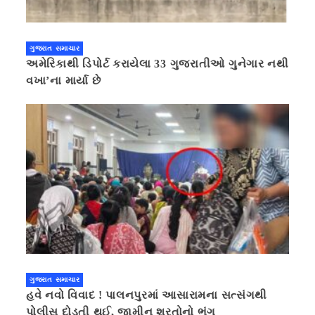
ગુજરાત સમાચાર
અમેરિકાથી ડિપોર્ટ કરાયેલા 33 ગુજરાતીઓ ગુનેગાર નથી
વખા’ના માર્યા છે
ગુજરાત સમાચાર
હવે નવો વિવાદ ! પાલનપુરમાં આસારામના સત્સંગથી
પોલીસ દોડતી થઈ, જામીન શરતોનો ભંગ