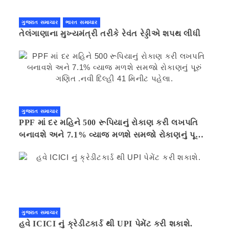
ગુજરાત સમાચાર
ભારત સમાચાર
તેલંગાણાના મુખ્યમંત્રી તરીકે રેવંત રેડ્ડીએ શપથ લીધી
ગુજરાત સમાચાર
PPF માં દર મહિને 500 રૂપિયાનું રોકાણ કરી લખપતિ
બનાવશે અને 7.1% વ્યાજ મળશે સમજો રોકાણનું પૂરું
ગણિત .નવી દિલ્હી 41 મિનીટ પહેલા.
ગુજરાત સમાચાર
હવે ICICI નું ક્રેડીટકાર્ડ થી UPI પેમેંટ કરી શકાશે.