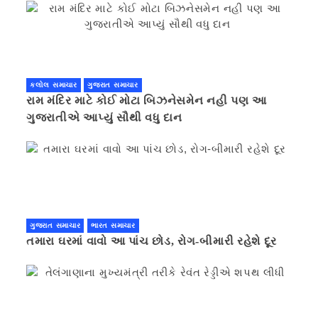
કલોલ સમાચાર
ગુજરાત સમાચાર
રામ મંદિર માટે કોઈ મોટા બિઝનેસમેન નહી પણ આ
ગુજરાતીએ આપ્યું સૌથી વધુ દાન
ગુજરાત સમાચાર
ભારત સમાચાર
તમારા ઘરમાં વાવો આ પાંચ છોડ, રોગ-બીમારી રહેશે દૂર