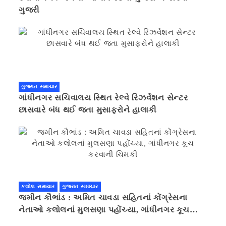
ગુજરી
ગુજરાત સમાચાર
ગાંધીનગર સચિવાલય સ્થિત રેલ્વે રિઝર્વેશન સેન્ટર
છાસવારે બંધ થઈ જતા મુસાફરોને હાલાકી
કલોલ સમાચાર
ગુજરાત સમાચાર
જમીન કૌભાંડ : અમિત ચાવડા સહિતનાં કોંગ્રેસના
નેતાઓ કલોલનાં મુલસણા પહોંચ્યા, ગાંધીનગર કૂચ
કરવાની ચિમકી