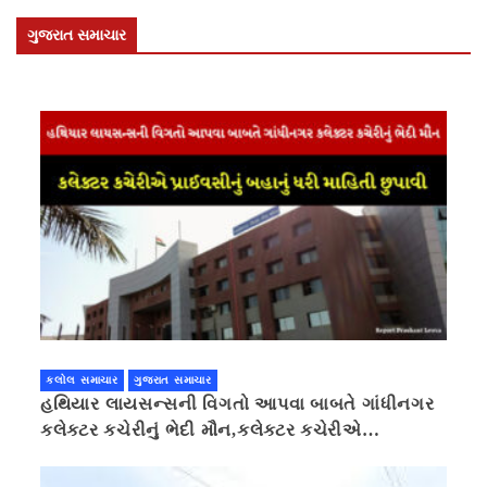
ગુજરાત સમાચાર
કલોલ સમાચાર
ગુજરાત સમાચાર
હથિયાર લાયસન્સની વિગતો આપવા બાબતે ગાંધીનગર
કલેક્ટર કચેરીનું ભેદી મૌન,કલેક્ટર કચેરીએ
પ્રાઈવસીનું બહાનું ધરી માહિતી છુપાવી