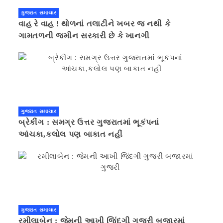
ગુજરાત સમાચાર
વાહ રે વાહ ! થોળનાં તલાટીને ખબર જ નથી કે
ગામતળની જમીન સરકારી છે કે ખાનગી
ગુજરાત સમાચાર
બ્રેકીંગ : સમગ્ર ઉત્તર ગુજરાતમાં ભૂકંપનાં
આંચકા,કલોલ પણ બાકાત નહીં
ગુજરાત સમાચાર
રમીલાબેન : જેમની આખી જિંદગી ગુજરી બજારમાં