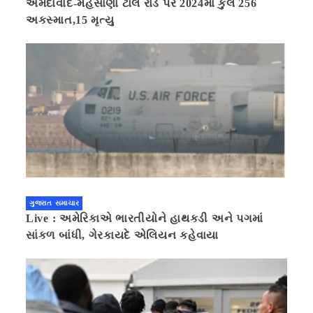
અમદાવાદ-મહેસાણા ટોલ રોડ પર 2024માં કુલ 256
અકસ્માત,15 મૃત્યુ
ગુજરાત સમાચાર
Live : અમેરિકાએ ભારતીયોને હાથકડી અને પગમાં
સાંકળ બાંધી, ગેરકાયદે એલિયન કહેવાયા