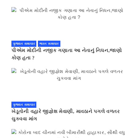
ગુજરાત સમાચાર
ભારત સમાચાર
પીએમ મોદીની નજીક ગણાતા આ નેતાનું નિધન,જાણો
કોણ હતા ?
ગુજરાત સમાચાર
ખેડૂતોની વહારે જીજ્ઞેશ મેવાણી, માવઠાને પગલે વળતર
ચુકવવા માંગ