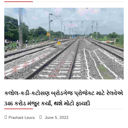
કલોલ-કડી-કટોસણ બ્રોડગેજ પ્રોજેક્ટ માટે રેલવેએ
346 કરોડ મંજુર કર્યા, થશે મોટો ફાયદો
June 5, 2022
Prashant Leuva