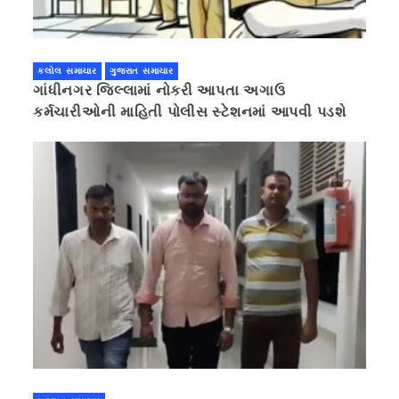
કલોલ સમાચાર
ગુજરાત સમાચાર
ગાંધીનગર જિલ્લામાં નોકરી આપતા અગાઉ
કર્મચારીઓની માહિતી પોલીસ સ્ટેશનમાં આપવી પડશે