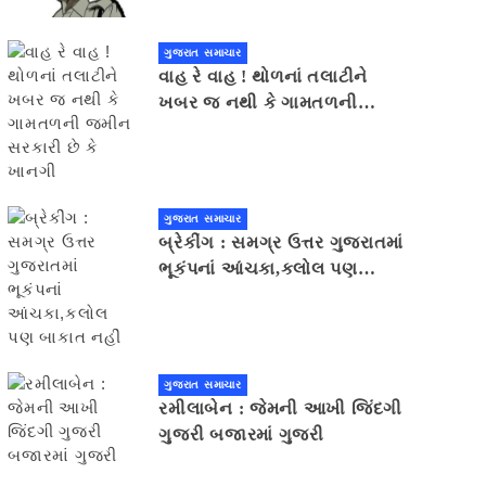
યુવક ઝડપાયો
ગુજરાત સમાચાર
વાહ રે વાહ ! થોળનાં તલાટીને
ખબર જ નથી કે ગામતળની
જમીન સરકારી છે કે ખાનગી
ગુજરાત સમાચાર
બ્રેકીંગ : સમગ્ર ઉત્તર ગુજરાતમાં
ભૂકંપનાં આંચકા,કલોલ પણ
બાકાત નહીં
ગુજરાત સમાચાર
રમીલાબેન : જેમની આખી જિંદગી
ગુજરી બજારમાં ગુજરી