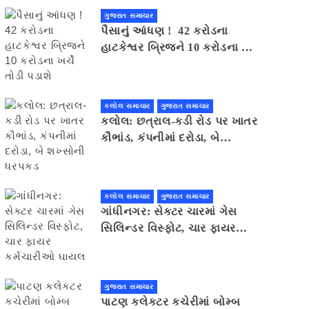
ગુજરાત સમાચાર
પૈસાનું આંધણ ! 42 કરોડના
હાટકેશ્વર બ્રિજને 10 કરોડના ખર્ચે
તોડી પડાશે
કલોલ સમાચાર
ગુજરાત સમાચાર
કલોલ: છત્રાલ-કડી રોડ પર ખાતર
કૌભાંડ, કંપનીમાં દરોડા, બે
શખ્સોની ધરપકડ
કલોલ સમાચાર
ગુજરાત સમાચાર
ગાંધીનગર: સેક્ટર ચારમાં ગેસ
સિલિન્ડર વિસ્ફોટ, ચાર ફાયર
કર્મચારીઓ ઘાયલ
ગુજરાત સમાચાર
પાટણ કલેકટર કચેરીમાં બોમ્બ