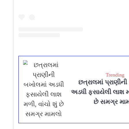
Trending
છત્રાલમાં પ્રાણીન
અડધી ફસાયેલી લાશ મળી
છે સમગ્ર મા