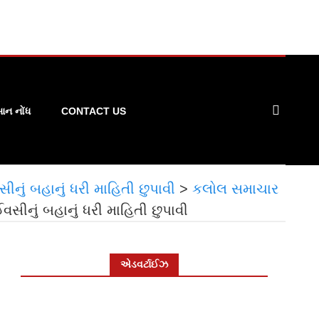
ન નોંધ
CONTACT US
ું બહાનું ધરી માહિતી છુપાવી
>
કલોલ સમાચાર
ીનું બહાનું ધરી માહિતી છુપાવી
એડવર્ટાઈઝ