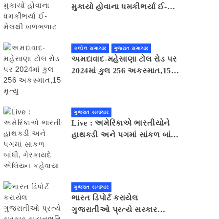
મુકાયો હોવાના ધમકીભર્યા ઈ-
મેલથી ખળભળાટ
કલોલ સમાચાર
ગુજરાત સમાચાર
અમદાવાદ-મહેસાણા ટોલ રોડ પર
2024માં કુલ 256 અકસ્માત,15
મૃત્યુ
ગુજરાત સમાચાર
Live : અમેરિકાએ ભારતીયોને
હાથકડી અને પગમાં સાંકળ બાંધી,
ગેરકાયદે એલિયન કહેવાયા
ગુજરાત સમાચાર
ભારત ડિપોર્ટ કરાયેલ
ગુજરાતીઓ પ્રત્યે સરકાર