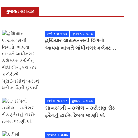
ગુજરાત સમાચાર
કલોલ સમાચાર
ગુજરાત સમાચાર
હથિયાર લાયસન્સની વિગતો
આપવા બાબતે ગાંધીનગર કલેક્ટર
કચેરીનું ભેદી મૌન,કલેક્ટર
કચેરીએ પ્રાઈવસીનું બહાનું ધરી
માહિતી છુપાવી
કલોલ સમાચાર
ગુજરાત સમાચાર
સાબરમતી – કલોલ – કટોસણ રોડ
ટ્રેનનું ટાઈમ ટેબલ જાણી લો
ગુજરાત સમાચાર