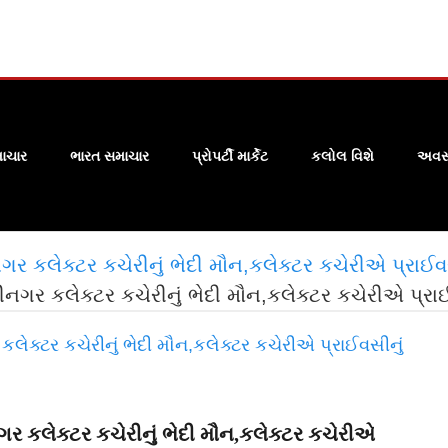
ાચાર
ભારત સમાચાર
પ્રોપર્ટી માર્કેટ
કલોલ વિશે
અવસા
કલેક્ટર કચેરીનું ભેદી મૌન,કલેક્ટર કચેરીએ પ્રાઈવસીન
ર કલેક્ટર કચેરીનું ભેદી મૌન,કલેક્ટર કચેરીએ પ્રાઈવસ
 કલેક્ટર કચેરીનું ભેદી મૌન,કલેક્ટર કચેરીએ