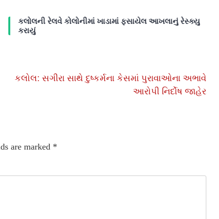
કલોલની રેલવે કોલોનીમાં ખાડામાં ફસાયેલ આખલાનું રેસ્ક્યુ
કરાયું
કલોલ: સગીરા સાથે દુષ્કર્મના કેસમાં પુરાવાઓના અભાવે
આરોપી નિર્દોષ જાહેર
lds are marked
*