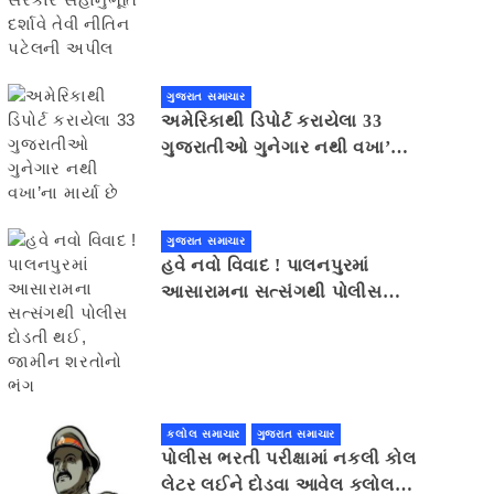
સહાનુભૂતિ દર્શાવે તેવી નીતિન
પટેલની અપીલ
ગુજરાત સમાચાર
અમેરિકાથી ડિપોર્ટ કરાયેલા 33
ગુજરાતીઓ ગુનેગાર નથી વખા’ના
માર્યા છે
ગુજરાત સમાચાર
હવે નવો વિવાદ ! પાલનપુરમાં
આસારામના સત્સંગથી પોલીસ
દોડતી થઈ, જામીન શરતોનો ભંગ
કલોલ સમાચાર
ગુજરાત સમાચાર
પોલીસ ભરતી પરીક્ષામાં નકલી કોલ
લેટર લઈને દોડવા આવેલ કલોલનો