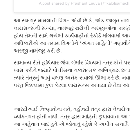
A post shared by Prashant Leuva (@kalolsamacha
આ સમગ્ર મામલાની વિગત એવી છે કે, એક જાગૃત નાગરિક દ
લાયસન્સની સંખ્યા, નામંજૂર થયેલી અરજીઓના કારણો 
હોય તેમની સામે થયેલી કાર્યવાહીનો રેકોર્ડ માંગવામાં 
અધિકારીએ આ તમામ વિગતોને ‘અંગત માહિતી’ ગણાવીન
અરજી નામંજૂર કરી છે.
સામાન્ય રીતે હથિયાર જેવા ગંભીર વિષયમાં તંત્ર કોને 
ખાસ કરીને જ્યારે પોલીસના નકારાત્મક અભિપ્રાય છત
ત્યારે તંત્રનું આવું વલણ અનેક સવાલો ઊભા કરે છે. નવ
પરંતુ જિલ્લામાં કુલ કેટલા લાયસન્સ અપાયા છે તેવા 
આરટીઆઈ નિષ્ણાતોના મતે, વહીવટી તંત્ર દ્વારા લેવાયે
વ્યક્તિગત હોતી નથી. તંત્ર દ્વારા માહિતી છુપાવવાના
આ અહેવાલ બાદ હવે એ જોવાનું રહેશે કે અપીલ સત્તાધિક