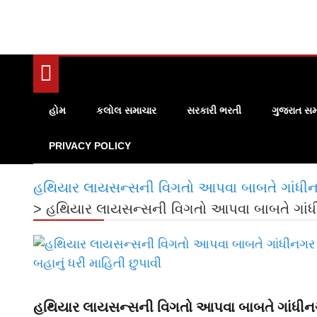
હોમ
કલોલ સમાચાર
સરકારી ભરતી
ગુજરાત સમ
PRIVACY POLICY
હથિયાર લાયસન્સની વિગતો આપવા બાબતે ગાંધીનગર 
>
હથિયાર લાયસન્સની વિગતો આપવા બાબતે ગાંધીનગ
હથિયાર લાયસન્સની વિગતો આપવા બાબતે ગાંધીનગર