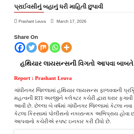
પ્રાઈવસીનું બહાનું ધરી માહિતી છુપાવી
March 17, 2026
Prashant Leuva
Share On
હથિયાર લાયસન્સની વિગતો આપવા બાબતે ગા
Report : Prashant Leuva
ગાંધીનગર જિલ્લામાં હથિયાર લાયસન્સ ફાળવવાની પ્રક્ર
મહત્વની RTI અરજીને કલેક્ટર કચેરી દ્વારા ધરાર ફગાવી 
આવી છે. છેલ્લા બે વર્ષમાં ગાંધીનગર જિલ્લામાં કેટલા 
કેટલા કિસ્સામાં પોલીસનો નકારાત્મક અભિપ્રાય હોવા છ
આપવાનો કચેરીએ સ્પષ્ટ ઇનકાર કરી દીધો છે.