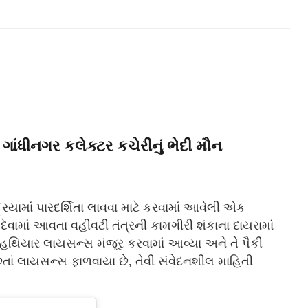
ંધીનગર કલેક્ટર કચેરીનું ભેદી મૌન
િયામાં પારદર્શિતા લાવવા માટે કરવામાં આવેલી એક
દેવામાં આવતા વહીવટી તંત્રની કામગીરી શંકાના દાયરામાં
નવા હથિયાર લાયસન્સ મંજૂર કરવામાં આવ્યા અને તે પૈકી
તાં લાયસન્સ ફાળવાયા છે, તેવી સંવેદનશીલ માહિતી