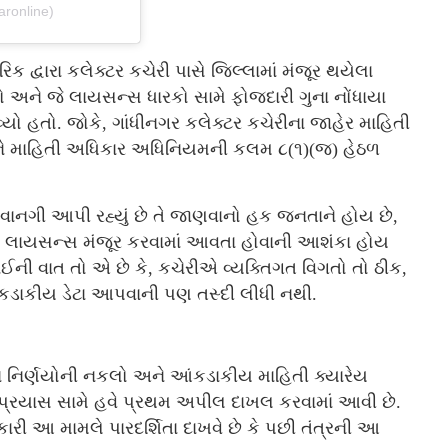
ronline)
્વારા કલેક્ટર કચેરી પાસે જિલ્લામાં મંજૂર થયેલા
અને જે લાયસન્સ ધારકો સામે ફોજદારી ગુના નોંધાયા
આવ્યો હતો. જોકે, ગાંધીનગર કલેક્ટર કચેરીના જાહેર માહિતી
ે માહિતી અધિકાર અધિનિયમની કલમ ૮(૧)(જ) હેઠળ
પરવાનગી આપી રહ્યું છે તે જાણવાનો હક જનતાને હોય છે,
ાં લાયસન્સ મંજૂર કરવામાં આવતા હોવાની આશંકા હોય
ાઈની વાત તો એ છે કે, કચેરીએ વ્યક્તિગત વિગતો તો ઠીક,
આંકડાકીય ડેટા આપવાની પણ તસ્દી લીધી નથી.
લા નિર્ણયોની નકલો અને આંકડાકીય માહિતી ક્યારેય
 આ પ્રયાસ સામે હવે પ્રથમ અપીલ દાખલ કરવામાં આવી છે.
ારી આ મામલે પારદર્શિતા દાખવે છે કે પછી તંત્રની આ