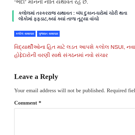
‘ભેદી’ મૌનની નીતિ યથાવત રહે છે.
કલોલમાં તસ્કરરાજ યથાવત : બંધ દુકાન-ઘરોમાં ચોરી થતા
લોકોમાં ફફડાટ,ક્યાં ક્યાં તાળા તૂટ્યા વાંચો
કલોલ સમાચાર
ગુજરાત સમાચાર
વિદ્યાર્થીઓના હિત માટે લડત આપશે કલોલ NSUI, નવા
હોદ્દેદારોની વરણી સાથે સંગઠનમાં નવો સંચાર
Leave a Reply
Your email address will not be published.
Required fie
Comment
*