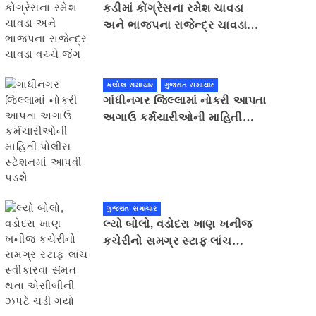
કડીમાં કોંગ્રેસના રમેશ ચાવડા
અને ભાજપના રાજેન્દ્ર ચાવડા
વચ્ચે જંગ
કલોલ સમાચાર
ગુજરાત સમાચાર
ગાંધીનગર જિલ્લામાં નોકરી આપતા
અગાઉ કર્મચારીઓની માહિતી
પોલીસ સ્ટેશનમાં આપવી પડશે
ગુજરાત સમાચાર
લ્યો બોલો, વડોદરા ખાણ ખનીજ
કચેરીનો સમગ્ર સ્ટાફ લાંચ
સ્વીકારવા સંમત થતા એસીબીની
ઝપટે ચડી ગયો