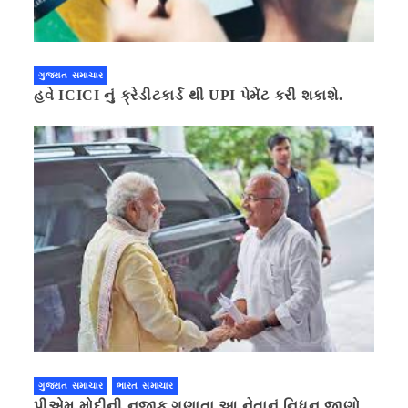
ગુજરાત સમાચાર
હવે ICICI નું ક્રેડીટકાર્ડ થી UPI પેમેંટ કરી શકાશે.
ગુજરાત સમાચાર
ભારત સમાચાર
પીએમ મોદીની નજીક ગણાતા આ નેતાનું નિધન,જાણો