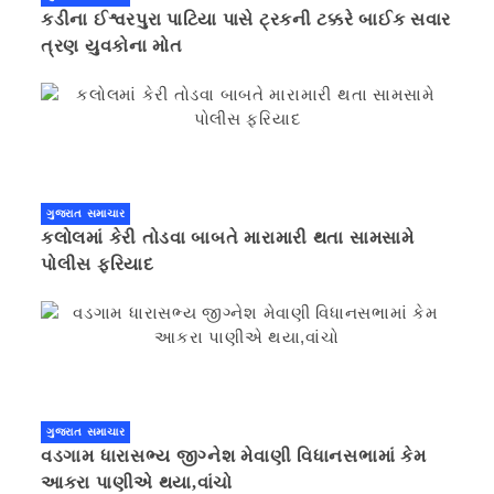
કડીના ઈશ્વરપુરા પાટિયા પાસે ટ્રકની ટક્કરે બાઈક સવાર
ત્રણ યુવકોના મોત
ગુજરાત સમાચાર
કલોલમાં કેરી તોડવા બાબતે મારામારી થતા સામસામે
પોલીસ ફરિયાદ
ગુજરાત સમાચાર
વડગામ ધારાસભ્ય જીગ્નેશ મેવાણી વિધાનસભામાં કેમ
આકરા પાણીએ થયા,વાંચો