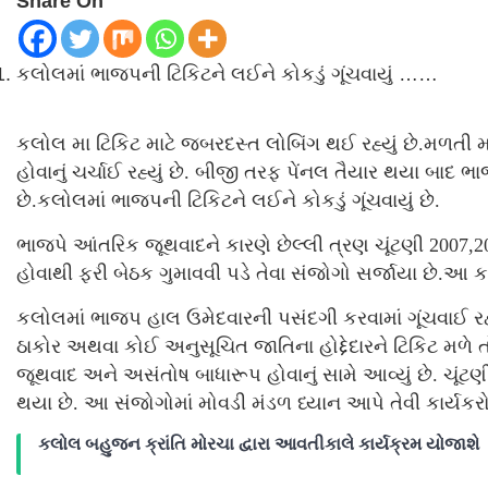
Share On
કલોલમાં ભાજપની ટિકિટને લઈને કોકડું ગૂંચવાયું ……
કલોલ મા ટિકિટ માટે જબરદસ્ત લોબિંગ થઈ રહ્યું છે.મળતી 
હોવાનું ચર્ચાઈ રહ્યું છે. બીજી તરફ પેંનલ તૈયાર થયા બાદ 
છે.કલોલમાં ભાજપની ટિકિટને લઈને કોકડું ગૂંચવાયું છે.
ભાજપે આંતરિક જૂથવાદને કારણે છેલ્લી ત્રણ ચૂંટણી 2007,2
હોવાથી ફરી બેઠક ગુમાવવી પડે તેવા સંજોગો સર્જાયા છે.આ કાર
કલોલમાં ભાજપ હાલ ઉમેદવારની પસંદગી કરવામાં ગૂંચવાઈ રહ્ય
ઠાકોર અથવા કોઈ અનુસૂચિત જાતિના હોદ્દેદારને ટિકિટ મળે
જૂથવાદ અને અસંતોષ બાધારૂપ હોવાનું સામે આવ્યું છે. 
થયા છે. આ સંજોગોમાં મોવડી મંડળ ધ્યાન આપે તેવી કાર્યકર
કલોલ બહુજન ક્રાંતિ મોરચા દ્વારા આવતીકાલે કાર્યક્રમ યોજાશે