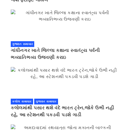
ગુજરાત સમાચાર
ગાંધીનગર ખાતે જિલ્લા કક્ષાના સ્વાતંત્ર્ય પર્વની
ભવ્યાતિભવ્ય ઉજવણી કરાઇ
કલોલ સમાચાર
ગુજરાત સમાચાર
કલોલમાંથી પસાર થશે વંદે ભારત ટ્રેન,જોકે ઉભી નહી
રહે, આ સ્ટેશનથી પકડવી પડશે ગાડી