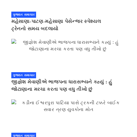
ગુજરાત સમાચાર
મહેસાણા-પાટણ-મહેસાણા પેસેન્જર સ્પેશ્યલ
ટ્રેનનો સમય બદલાયો
ગુજરાત સમાચાર
જીજ્ઞેશ મેવાણીએ ભાજપના ધારાસભ્યને કહ્યું : હું
જોટાણાના મરચા કરતા પણ વધુ તીખો છું
ગુજરાત સમાચાર