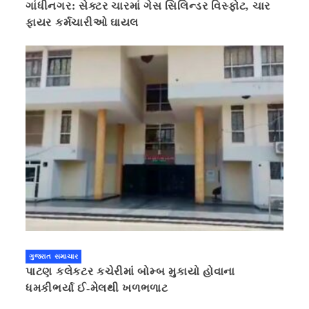
ગાંધીનગર: સેક્ટર ચારમાં ગેસ સિલિન્ડર વિસ્ફોટ, ચાર
ફાયર કર્મચારીઓ ઘાયલ
ગુજરાત સમાચાર
પાટણ કલેકટર કચેરીમાં બોમ્બ મુકાયો હોવાના
ધમકીભર્યા ઈ-મેલથી ખળભળાટ