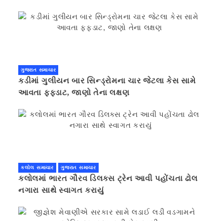
ગુજરાત સમાચાર
કડીમાં ગુલીયન બાર સિન્ડ્રોમના ચાર જેટલા કેસ સામે
આવતા ફફડાટ, જાણો તેના લક્ષણ
કલોલ સમાચાર
ગુજરાત સમાચાર
કલોલમાં ભારત ગૌરવ ડિલક્સ ટ્રેન આવી પહોંચતા ઢોલ
નગારા સાથે સ્વાગત કરાયું