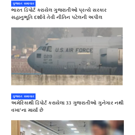
ગુજરાત સમાચાર
ભારત ડિપોર્ટ કરાયેલ ગુજરાતીઓ પ્રત્યે સરકાર
સહાનુભૂતિ દર્શાવે તેવી નીતિન પટેલની અપીલ
ગુજરાત સમાચાર
અમેરિકાથી ડિપોર્ટ કરાયેલા 33 ગુજરાતીઓ ગુનેગાર નથી
વખા’ના માર્યા છે