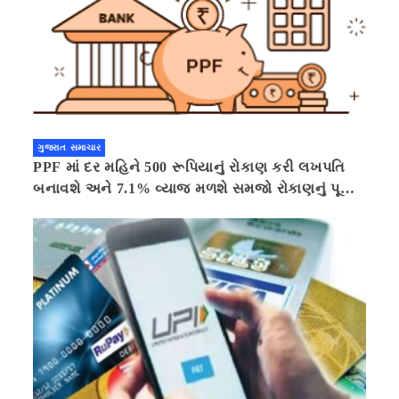
ગુજરાત સમાચાર
PPF માં દર મહિને 500 રૂપિયાનું રોકાણ કરી લખપતિ
બનાવશે અને 7.1% વ્યાજ મળશે સમજો રોકાણનું પૂરું
ગણિત .નવી દિલ્હી 41 મિનીટ પહેલા.