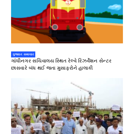
ગુજરાત સમાચાર
ગાંધીનગર સચિવાલય સ્થિત રેલ્વે રિઝર્વેશન સેન્ટર
છાસવારે બંધ થઈ જતા મુસાફરોને હાલાકી