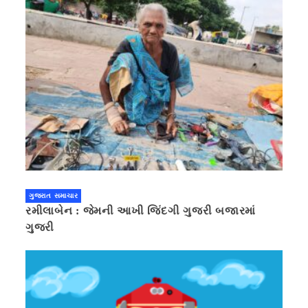
ગુજરાત સમાચાર
રમીલાબેન : જેમની આખી જિંદગી ગુજરી બજારમાં
ગુજરી