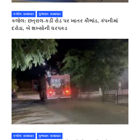
કલોલ સમાચાર
ગુજરાત સમાચાર
કલોલ: છત્રાલ-કડી રોડ પર ખાતર કૌભાંડ, કંપનીમાં
દરોડા, બે શખ્સોની ધરપકડ
કલોલ સમાચાર
ગુજરાત સમાચાર