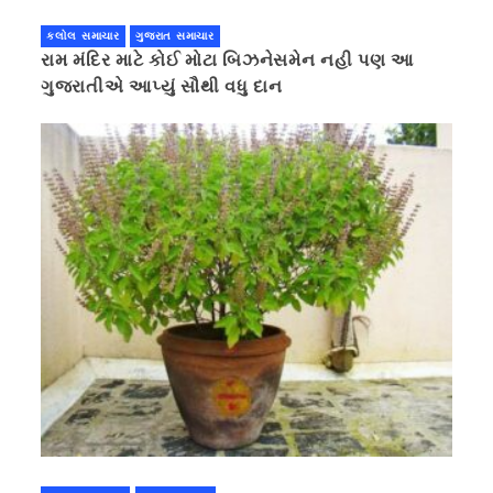
કલોલ સમાચાર
ગુજરાત સમાચાર
રામ મંદિર માટે કોઈ મોટા બિઝનેસમેન નહી પણ આ
ગુજરાતીએ આપ્યું સૌથી વધુ દાન