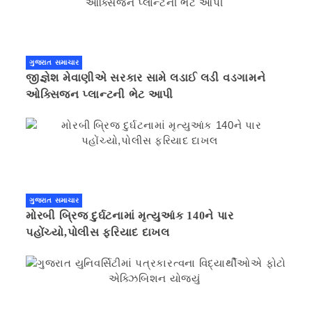
ગુજરાત સમાચાર
જીજ્ઞેશ મેવાણીએ સરકાર સામે લડાઈ લડી વડગામને
ઓક્સિજન પ્લાન્ટની ભેટ આપી
ગુજરાત સમાચાર
મોરબી બ્રિજ દુર્ઘટનામાં મૃત્યુઆંક 140ને પાર
પહોંચ્યો,પોલીસ ફરિયાદ દાખલ