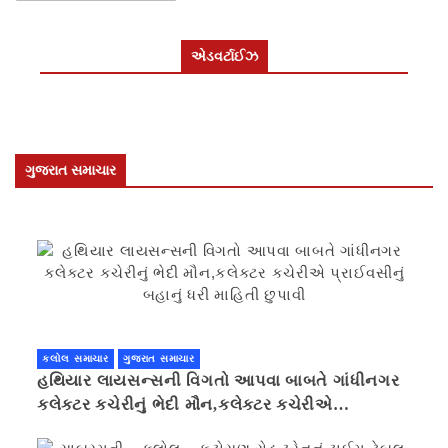
એડવર્ટાઈઝ
ગુજરાત સમાચાર
કલોલ સમાચાર
ગુજરાત સમાચાર
હથિયાર લાયસન્સની વિગતો આપવા બાબતે ગાંધીનગર
કલેક્ટર કચેરીનું ભેદી મૌન,કલેક્ટર કચેરીએ
પ્રાઈવસીનું બહાનું ધરી માહિતી છુપાવી