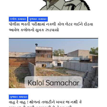
કલોલ સમાચાર
ગુજરાત સમાચાર
પોલીસ ભરતી પરીક્ષામાં નકલી કોલ લેટર લઈને દોડવા
આવેલ કલોલનો યુવક ઝડપાયો
ગુજરાત સમાચાર
વાહ રે વાહ ! થોળનાં તલાટીને ખબર જ નથી કે