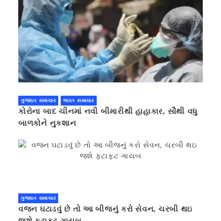
ગુજરાત સમાચાર
ભારત સમાચાર
કોરોના બાદ ચીનમાં નવી બીમારીથી હાહાકાર, સૌથી વધુ
બાળકોને નુકશાન
ગુજરાત સમાચાર
વજન ઘટાડવું છે તો આ બીજનું કરો સેવન, ચરબી થઇ
જશે ફટાફટ ગાયબ