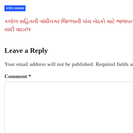
કલોલ સમાચાર
કલોલ સહિતની ગાંધીનગર જિલ્લાની પાંચ બેઠકો માટે ભાજપન
યાદી વાઇરલ
Leave a Reply
Your email address will not be published.
Required fields 
Comment
*