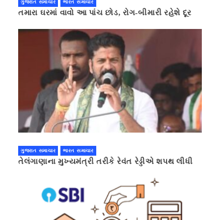
ગુજરાત સમાચાર
ભારત સમાચાર
તમારા ઘરમાં વાવો આ પાંચ છોડ, રોગ-બીમારી રહેશે દૂર
ગુજરાત સમાચાર
ભારત સમાચાર
તેલંગાણાના મુખ્યમંત્રી તરીકે રેવંત રેડ્ડીએ શપથ લીધી