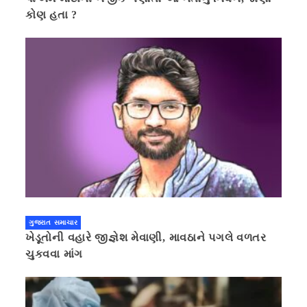
કોણ હતા ?
ગુજરાત સમાચાર
ખેડૂતોની વહારે જીજ્ઞેશ મેવાણી, માવઠાને પગલે વળતર
ચુકવવા માંગ