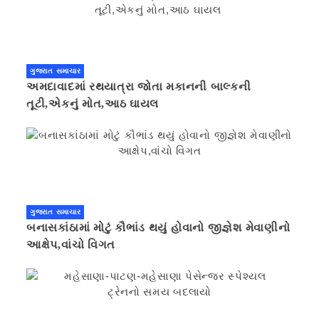
ગુજરાત સમાચાર
અમદાવાદમાં રથયાત્રા જોતા મકાનની બાલ્કની
તૂટી,એકનું મોત,આઠ ઘાયલ
ગુજરાત સમાચાર
બનાસકાંઠામાં મોટું કૌભાંડ થયું હોવાનો જીજ્ઞેશ મેવાણીનો
આક્ષેપ,વાંચો વિગત