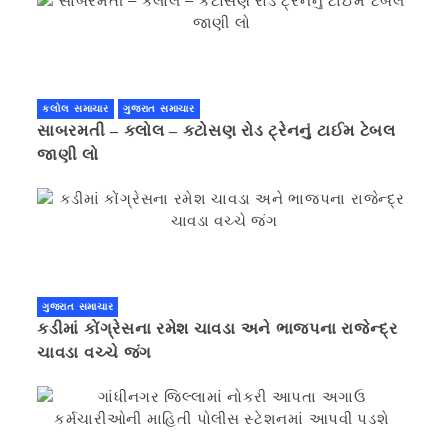
કલોલ સમાચાર
ગુજરાત સમાચાર
સાબરમતી – કલોલ – કટોસણ રોડ ટ્રેનનું ટાઈમ ટેબલ
જાણી લો
ગુજરાત સમાચાર
કડીમાં કોંગ્રેસના રમેશ ચાવડા અને ભાજપના રાજેન્દ્ર
ચાવડા વચ્ચે જંગ