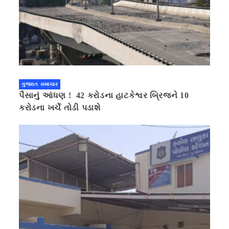
ગુજરાત સમાચાર
પૈસાનું આંધણ ! 42 કરોડના હાટકેશ્વર બ્રિજને 10
કરોડના ખર્ચે તોડી પડાશે