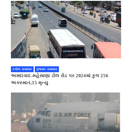
કલોલ સમાચાર
ગુજરાત સમાચાર
અમદાવાદ-મહેસાણા ટોલ રોડ પર 2024માં કુલ 256
અકસ્માત,15 મૃત્યુ