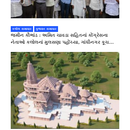
કલોલ સમાચાર
ગુજરાત સમાચાર
જમીન કૌભાંડ : અમિત ચાવડા સહિતનાં કોંગ્રેસના
નેતાઓ કલોલનાં મુલસણા પહોંચ્યા, ગાંધીનગર કૂચ
કરવાની ચિમકી