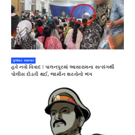
ગુજરાત સમાચાર
હવે નવો વિવાદ ! પાલનપુરમાં આસારામના સત્સંગથી
પોલીસ દોડતી થઈ, જામીન શરતોનો ભંગ