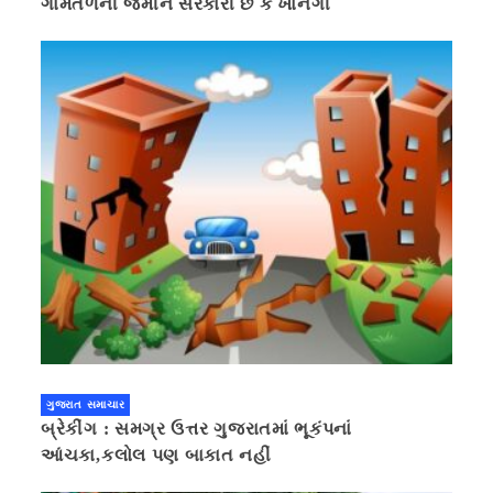
ગામતળની જમીન સરકારી છે કે ખાનગી
ગુજરાત સમાચાર
બ્રેકીંગ : સમગ્ર ઉત્તર ગુજરાતમાં ભૂકંપનાં
આંચકા,કલોલ પણ બાકાત નહીં