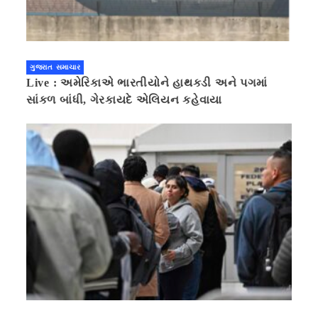
ગુજરાત સમાચાર
Live : અમેરિકાએ ભારતીયોને હાથકડી અને પગમાં
સાંકળ બાંધી, ગેરકાયદે એલિયન કહેવાયા