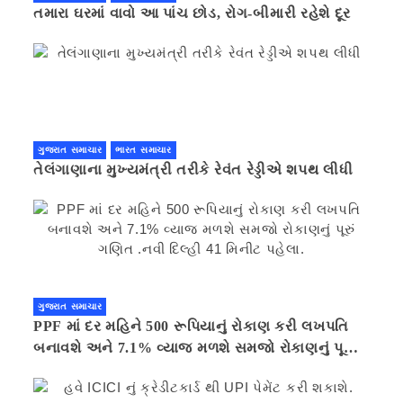
તમારા ઘરમાં વાવો આ પાંચ છોડ, રોગ-બીમારી રહેશે દૂર
ગુજરાત સમાચાર
ભારત સમાચાર
તેલંગાણાના મુખ્યમંત્રી તરીકે રેવંત રેડ્ડીએ શપથ લીધી
ગુજરાત સમાચાર
PPF માં દર મહિને 500 રૂપિયાનું રોકાણ કરી લખપતિ
બનાવશે અને 7.1% વ્યાજ મળશે સમજો રોકાણનું પૂરું
ગણિત .નવી દિલ્હી 41 મિનીટ પહેલા.