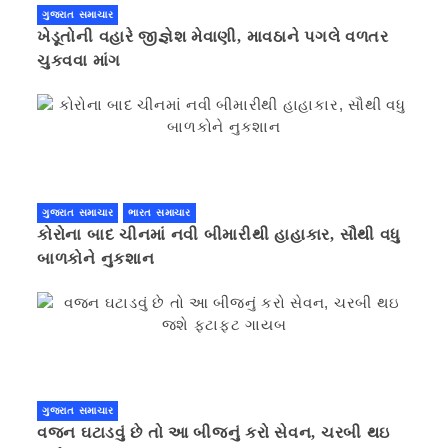
ગુજરાત સમાચાર
ખેડૂતોની વહારે જીજ્ઞેશ મેવાણી, માવઠાને પગલે વળતર
ચુકવવા માંગ
ગુજરાત સમાચાર
ભારત સમાચાર
કોરોના બાદ ચીનમાં નવી બીમારીથી હાહાકાર, સૌથી વધુ
બાળકોને નુકશાન
ગુજરાત સમાચાર
વજન ઘટાડવું છે તો આ બીજનું કરો સેવન, ચરબી થઇ