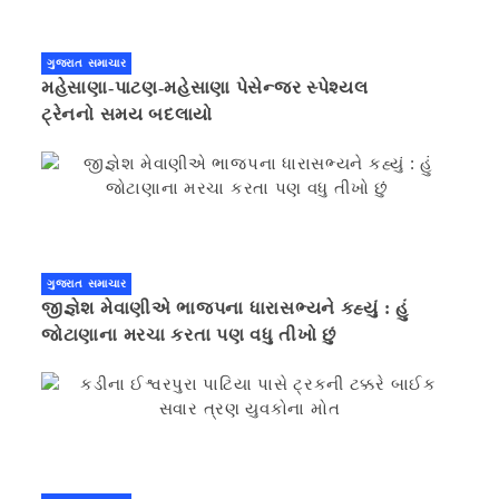
ગુજરાત સમાચાર
મહેસાણા-પાટણ-મહેસાણા પેસેન્જર સ્પેશ્યલ
ટ્રેનનો સમય બદલાયો
ગુજરાત સમાચાર
જીજ્ઞેશ મેવાણીએ ભાજપના ધારાસભ્યને કહ્યું : હું
જોટાણાના મરચા કરતા પણ વધુ તીખો છું