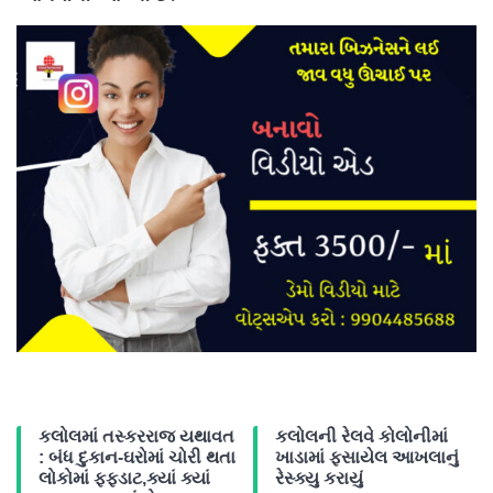
કલોલમાં તસ્કરરાજ યથાવત
કલોલની રેલવે કોલોનીમાં
: બંધ દુકાન-ઘરોમાં ચોરી થતા
ખાડામાં ફસાયેલ આખલાનું
લોકોમાં ફફડાટ,ક્યાં ક્યાં
રેસ્ક્યુ કરાયું