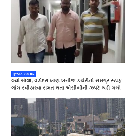
ગુજરાત સમાચાર
લ્યો બોલો, વડોદરા ખાણ ખનીજ કચેરીનો સમગ્ર સ્ટાફ
લાંચ સ્વીકારવા સંમત થતા એસીબીની ઝપટે ચડી ગયો