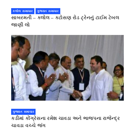
કલોલ સમાચાર
ગુજરાત સમાચાર
સાબરમતી – કલોલ – કટોસણ રોડ ટ્રેનનું ટાઈમ ટેબલ
જાણી લો
ગુજરાત સમાચાર
કડીમાં કોંગ્રેસના રમેશ ચાવડા અને ભાજપના રાજેન્દ્ર
ચાવડા વચ્ચે જંગ