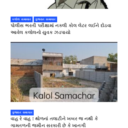
કલોલ સમાચાર
ગુજરાત સમાચાર
પોલીસ ભરતી પરીક્ષામાં નકલી કોલ લેટર લઈને દોડવા
આવેલ કલોલનો યુવક ઝડપાયો
ગુજરાત સમાચાર
વાહ રે વાહ ! થોળનાં તલાટીને ખબર જ નથી કે
ગામતળની જમીન સરકારી છે કે ખાનગી