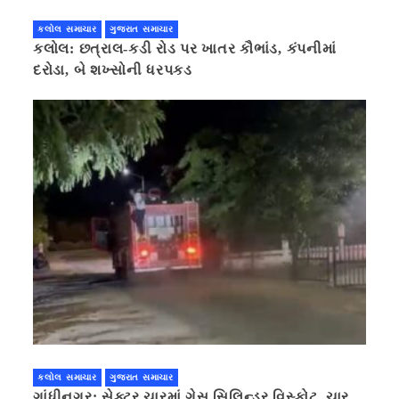
કલોલ સમાચાર
ગુજરાત સમાચાર
કલોલ: છત્રાલ-કડી રોડ પર ખાતર કૌભાંડ, કંપનીમાં
દરોડા, બે શખ્સોની ધરપકડ
કલોલ સમાચાર
ગુજરાત સમાચાર
ગાંધીનગર: સેક્ટર ચારમાં ગેસ સિલિન્ડર વિસ્ફોટ, ચાર