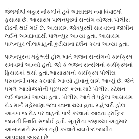
જેલમાંથી બહાર નીકળીને હવે આસારામ નવા વિવાદમાં
ફસાયા છે. આસારામે પાલનપુરમાં સત્સંગ યોજતા પોલીસ
દોડતી થઈ ગઈ છે. આસારામ જોધપુરથી સારવારના જામીન
લઈને અમદાવાદથી પાલનપુર આવ્યા હતા. આસારામ
પાલનપુર લીલાશાહની કુટીયાના દર્શન કરવા આવ્યા હતા.
પાલનપુરના મહેશ્વરી હોલ ખાતે ભજન સત્સંગનો કાર્યક્રમ
રાખવામાં આવ્યો હતો. જો કે ભજન સત્સંગનો કાર્યક્રમનો
ફિયાસ્કો થયો હતો.આસારામનો કાર્યક્રમ પોલીસ
પરવાનગી વગર કરવામાં આવ્યો હોવાનું સામે આવ્યું છે. જેને
પગલે આયોજકોની પૂછપરછ કરવા માટે પોલીસ સ્ટેશન
લઈ જવામાં આવ્યા હતા . પોલીસ આવે તે પહેલા આસારામ
રોડ માર્ગે મહેસાણા જવા રવાના થયા હતા. મહેશ્વરી હોલ
આગળ જ રોડ પર વાહનો પાર્ક કરવામાં આવતા ટ્રાફિક
જામની સ્થિતિ સર્જાઈ હતી. સૂત્રોના જણાવ્યા અનુસાર
આસારામને સત્સંગ નહીં કરવાને થલતેજ જામીન
આપવામાં આવ્યા છે.