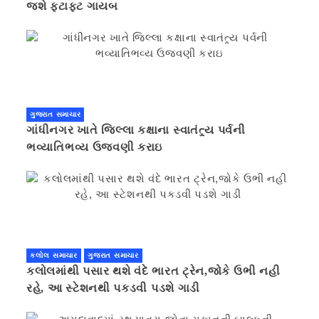
જશે ફટાફટ ગાયબ
ગુજરાત સમાચાર
ગાંધીનગર ખાતે જિલ્લા કક્ષાના સ્વાતંત્ર્ય પર્વની
ભવ્યાતિભવ્ય ઉજવણી કરાઇ
કલોલ સમાચાર
ગુજરાત સમાચાર
કલોલમાંથી પસાર થશે વંદે ભારત ટ્રેન,જોકે ઉભી નહી
રહે, આ સ્ટેશનથી પકડવી પડશે ગાડી