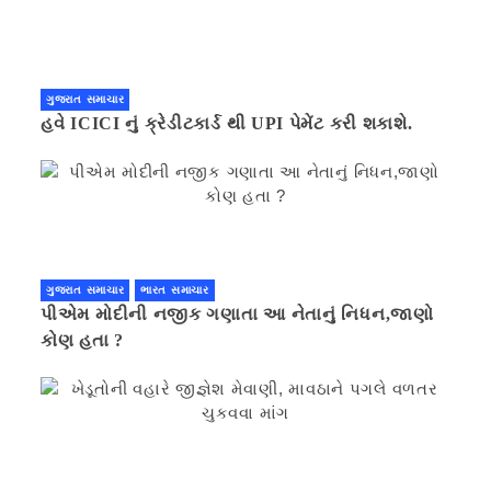
ગુજરાત સમાચાર
હવે ICICI નું ક્રેડીટકાર્ડ થી UPI પેમેંટ કરી શકાશે.
ગુજરાત સમાચાર
ભારત સમાચાર
પીએમ મોદીની નજીક ગણાતા આ નેતાનું નિધન,જાણો
કોણ હતા ?