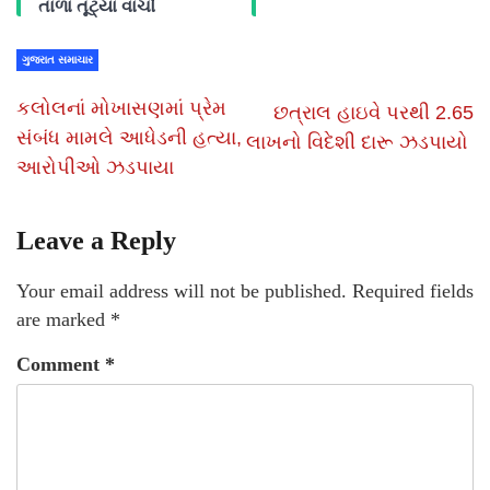
તાળા તૂટ્યા વાંચો
ગુજરાત સમાચાર
કલોલનાં મોખાસણમાં પ્રેમ
છત્રાલ હાઇવે પરથી 2.65
સંબંધ મામલે આધેડની હત્યા,
લાખનો વિદેશી દારૂ ઝડપાયો
આરોપીઓ ઝડપાયા
Leave a Reply
Your email address will not be published.
Required fields
are marked
*
Comment
*