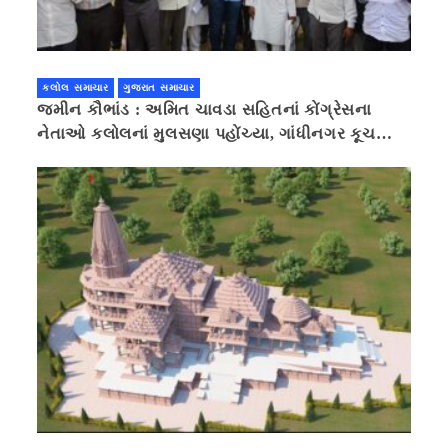
કલોલ સમાચાર
ગુજરાત સમાચાર
જમીન કૌભાંડ : અમિત ચાવડા સહિતનાં કોંગ્રેસના
નેતાઓ કલોલનાં મુલસણા પહોંચ્યા, ગાંધીનગર કૂચ
કરવાની ચિમકી