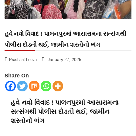
હવે નવો વિવાદ ! પાલનપુરમાં આસારામના સત્સંગથી
પોલીસ દોડતી થઈ, જામીન શરતોનો ભંગ
January 27, 2025
Prashant Leuva
Share On
હવે નવો વિવાદ ! પાલનપુરમાં આસારામના
સત્સંગથી પોલીસ દોડતી થઈ, જામીન
શરતોનો ભંગ