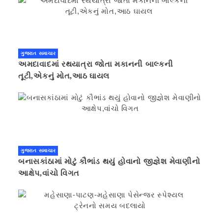
ગુજરાત સમાચાર
અમદાવાદમાં રથયાત્રા જોતા મકાનની બાલ્કની
તૂટી,એકનું મોત,આઠ ઘાયલ
ગુજરાત સમાચાર
બનાસકાંઠામાં મોટું કૌભાંડ થયું હોવાનો જીજ્ઞેશ મેવાણીનો
આક્ષેપ,વાંચો વિગત