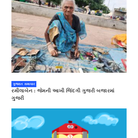
ગુજરાત સમાચાર
રમીલાબેન : જેમની આખી જિંદગી ગુજરી બજારમાં
ગુજરી