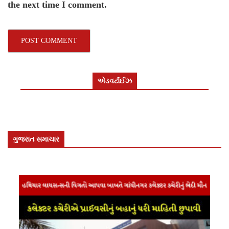
the next time I comment.
એડવર્ટાઈઝ
ગુજરાત સમાચાર