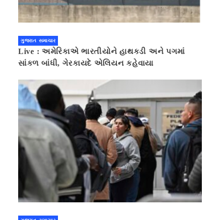
ગુજરાત સમાચાર
Live : અમેરિકાએ ભારતીયોને હાથકડી અને પગમાં
સાંકળ બાંધી, ગેરકાયદે એલિયન કહેવાયા