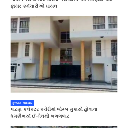
ફાયર કર્મચારીઓ ઘાયલ
ગુજરાત સમાચાર
પાટણ કલેકટર કચેરીમાં બોમ્બ મુકાયો હોવાના
ધમકીભર્યા ઈ-મેલથી ખળભળાટ