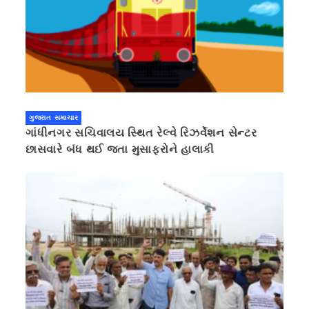
ગુજરાત સમાચાર
ગાંધીનગર સચિવાલય સ્થિત રેલ્વે રિઝર્વેશન સેન્ટર
છાસવારે બંધ થઈ જતા મુસાફરોને હાલાકી