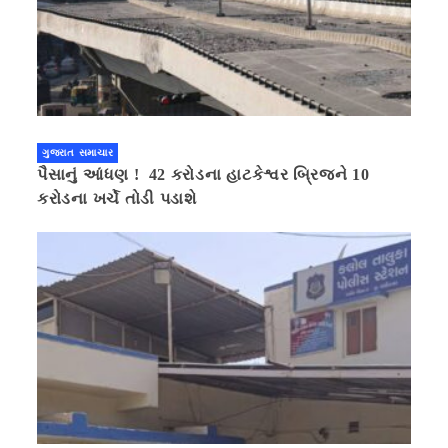
ગુજરાત સમાચાર
પૈસાનું આંધણ ! 42 કરોડના હાટકેશ્વર બ્રિજને 10
કરોડના ખર્ચે તોડી પડાશે