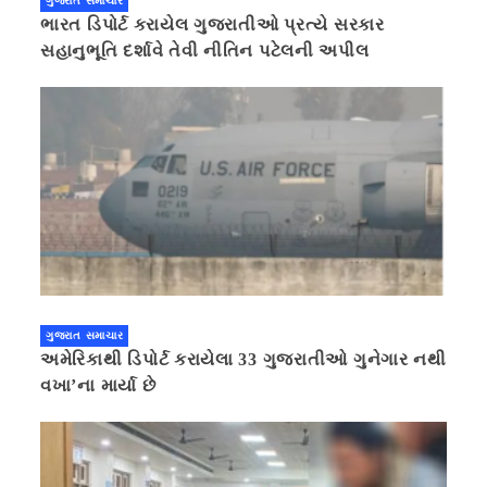
ગુજરાત સમાચાર
ભારત ડિપોર્ટ કરાયેલ ગુજરાતીઓ પ્રત્યે સરકાર
સહાનુભૂતિ દર્શાવે તેવી નીતિન પટેલની અપીલ
ગુજરાત સમાચાર
અમેરિકાથી ડિપોર્ટ કરાયેલા 33 ગુજરાતીઓ ગુનેગાર નથી
વખા’ના માર્યા છે