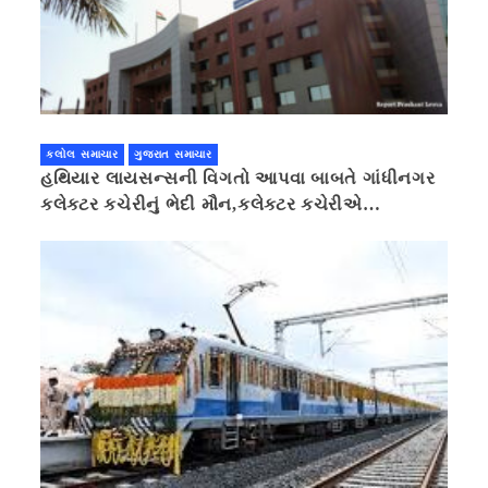
કલોલ સમાચાર
ગુજરાત સમાચાર
હથિયાર લાયસન્સની વિગતો આપવા બાબતે ગાંધીનગર
કલેક્ટર કચેરીનું ભેદી મૌન,કલેક્ટર કચેરીએ
પ્રાઈવસીનું બહાનું ધરી માહિતી છુપાવી