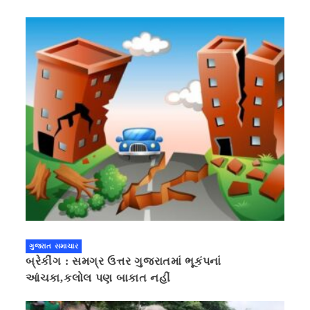
ગુજરાત સમાચાર
બ્રેકીંગ : સમગ્ર ઉત્તર ગુજરાતમાં ભૂકંપનાં
આંચકા,કલોલ પણ બાકાત નહીં