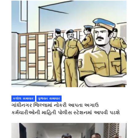
કલોલ સમાચાર
ગુજરાત સમાચાર
ગાંધીનગર જિલ્લામાં નોકરી આપતા અગાઉ
કર્મચારીઓની માહિતી પોલીસ સ્ટેશનમાં આપવી પડશે