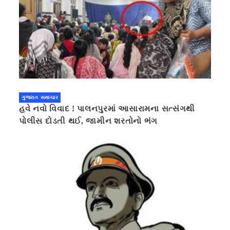
ગુજરાત સમાચાર
હવે નવો વિવાદ ! પાલનપુરમાં આસારામના સત્સંગથી
પોલીસ દોડતી થઈ, જામીન શરતોનો ભંગ