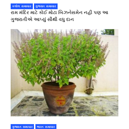
કલોલ સમાચાર
ગુજરાત સમાચાર
રામ મંદિર માટે કોઈ મોટા બિઝનેસમેન નહી પણ આ
ગુજરાતીએ આપ્યું સૌથી વધુ દાન
ગુજરાત સમાચાર
ભારત સમાચાર