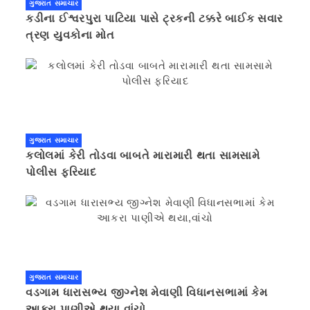
ગુજરાત સમાચાર
કડીના ઈશ્વરપુરા પાટિયા પાસે ટ્રકની ટક્કરે બાઈક સવાર
ત્રણ યુવકોના મોત
ગુજરાત સમાચાર
કલોલમાં કેરી તોડવા બાબતે મારામારી થતા સામસામે
પોલીસ ફરિયાદ
ગુજરાત સમાચાર
વડગામ ધારાસભ્ય જીગ્નેશ મેવાણી વિધાનસભામાં કેમ
આકરા પાણીએ થયા,વાંચો