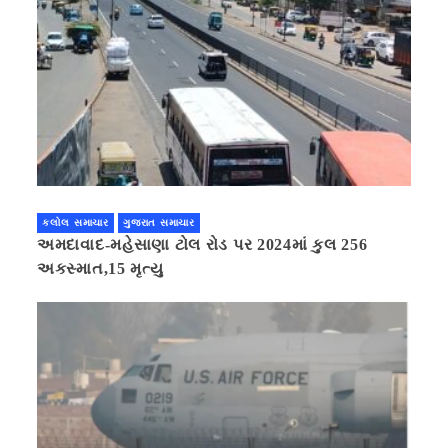
કલોલ સમાચાર
ગુજરાત સમાચાર
અમદાવાદ-મહેસાણા ટોલ રોડ પર 2024માં કુલ 256
અકસ્માત,15 મૃત્યુ