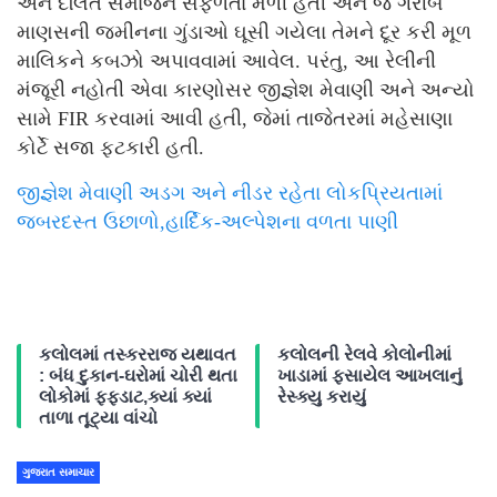
અને દલિત સમાજને સફળતા મળી હતી અને જે ગરીબ
માણસની જમીનના ગુંડાઓ ઘૂસી ગયેલા તેમને દૂર કરી મૂળ
માલિકને કબઝો અપાવવામાં આવેલ. પરંતુ, આ રેલીની
મંજૂરી નહોતી એવા કારણોસર જીજ્ઞેશ મેવાણી અને અન્યો
સામે FIR કરવામાં આવી હતી, જેમાં તાજેતરમાં મહેસાણા
કોર્ટે સજા ફટકારી હતી.
જીજ્ઞેશ મેવાણી અડગ અને નીડર રહેતા લોકપ્રિયતામાં
જબરદસ્ત ઉછાળો,હાર્દિક-અલ્પેશના વળતા પાણી
કલોલમાં તસ્કરરાજ યથાવત
કલોલની રેલવે કોલોનીમાં
: બંધ દુકાન-ઘરોમાં ચોરી થતા
ખાડામાં ફસાયેલ આખલાનું
લોકોમાં ફફડાટ,ક્યાં ક્યાં
રેસ્ક્યુ કરાયું
તાળા તૂટ્યા વાંચો
ગુજરાત સમાચાર