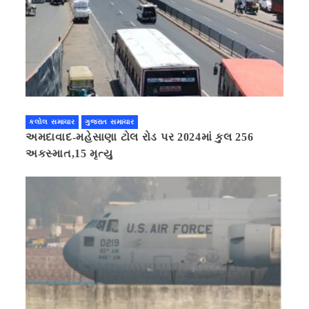
કલોલ સમાચાર
ગુજરાત સમાચાર
અમદાવાદ-મહેસાણા ટોલ રોડ પર 2024માં કુલ 256
અકસ્માત,15 મૃત્યુ