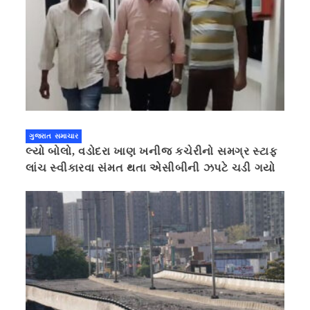
ગુજરાત સમાચાર
લ્યો બોલો, વડોદરા ખાણ ખનીજ કચેરીનો સમગ્ર સ્ટાફ
લાંચ સ્વીકારવા સંમત થતા એસીબીની ઝપટે ચડી ગયો