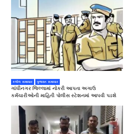
કલોલ સમાચાર
ગુજરાત સમાચાર
ગાંધીનગર જિલ્લામાં નોકરી આપતા અગાઉ
કર્મચારીઓની માહિતી પોલીસ સ્ટેશનમાં આપવી પડશે