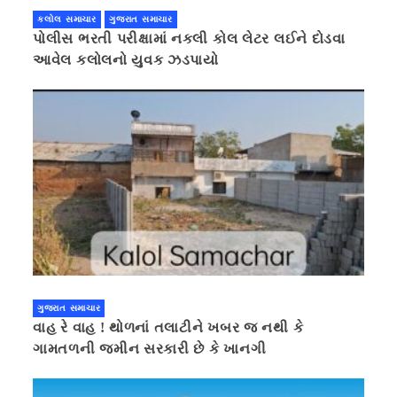
કલોલ સમાચાર
ગુજરાત સમાચાર
પોલીસ ભરતી પરીક્ષામાં નકલી કોલ લેટર લઈને દોડવા
આવેલ કલોલનો યુવક ઝડપાયો
ગુજરાત સમાચાર
વાહ રે વાહ ! થોળનાં તલાટીને ખબર જ નથી કે
ગામતળની જમીન સરકારી છે કે ખાનગી