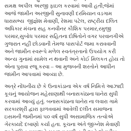
સમક્ષ અપીલ અરજી ફાઇલ કરવામાં આવી હતી;જેમાં
આજે જામીન અરજીની સુનાવણી દરમિયાન વડગામ
ધારાસભ્ય જીજ્ઞેશ મેવાણી, રેશમા પટેલ, રાષ્ટ્રીય દલિત
અધિકાર મંચના સહ કનવીનર કૌશિક પરમાર,રમુજી
પરમાર,સુબોધ પરમાર સહિતના દોષિતોને વગર પરવાનગીએ
ગુજરાત નહીં છોડવાની તેમજ પાસપોર્ટ જમા કરાવવાની
અને જામીન સ્વરૂપે મળેલ સ્વતંત્રતાનો ઉપયોગ કરી
અન્ય ગુનામાં સામેલ ન થવાની અને કોઈ મિલકત હોય તો
એના પુરાવા રજૂ કરવા – આ મુજબની શરતોને આધીન
જામીન આપવામાં આવ્યા છે.
અત્રે નોંધનીય છે કે ઉનાકાંડાના એક વર્ષ નિમિત્તે આઝાદી
કૂચનું આયોજન મહેસાણાથી બનાસકાંઠાના ધાનેરા સુધી
કરવામાં આવ્યું હતું. બનાસકાંઠાના ધાનેરા ના લવારા ગામે
સરકારશ્રી દ્વારા ફાળવવામાં આવેલી દલીત સમાજના
ઇસમની જમીનમાં ૫૦ વર્ષ સુધી અસામાજિક તત્વોએ
ગેરકાયદે દબાણો કર્યા હતા. કૂચના અંતે જીગ્નેશ મેવાણી