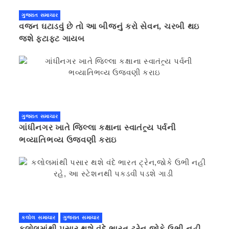
ગુજરાત સમાચાર
વજન ઘટાડવું છે તો આ બીજનું કરો સેવન, ચરબી થઇ
જશે ફટાફટ ગાયબ
ગુજરાત સમાચાર
ગાંધીનગર ખાતે જિલ્લા કક્ષાના સ્વાતંત્ર્ય પર્વની
ભવ્યાતિભવ્ય ઉજવણી કરાઇ
કલોલ સમાચાર
ગુજરાત સમાચાર
કલોલમાંથી પસાર થશે વંદે ભારત ટ્રેન,જોકે ઉભી નહી