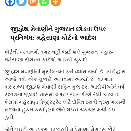
જીજ્ઞેશ મેવાણીને ગુજરાત છોડવા ઉપર
પ્રતિબંધ: મહેસાણા કોર્ટનો આદેશ
કોર્ટની પરવાનગી વગર નહીં જઈ શકે ગુજરાત બહાર-
મહેસાણા સેશન્સ કોર્ટએ આપ્યો ચુકાદો
જીજ્ઞેશ મેવાણીની મુસીબતમાં ફરી વધારો થયો છે. કોર્ટ દ્વારા
આજે નવો એક ચુકાદો આપવામાં આવ્યો છે. વડગામ
ધારાસભ્ય જીજ્ઞેશ મેવાણી સહિત કુલ દસ આરોપીઓને વર્ષ
૨૦૧૭ના જુલાઈ માસમાં વગર પરવાનગીએ રેલી કાઢવાના
કેસમાં મહેસાણા મેજીસ્ટ્રેટ કોર્ટે દોષિત ઠરાવી ત્રણ માસની
સજાનો હુકમ કર્યો હતો જેને લઈને ચકચાર મચી ગઇ
હતી.
જેને લઈને આ હુકમ પડકારતી મહેસાણા સેશન્સ કોર્ટ