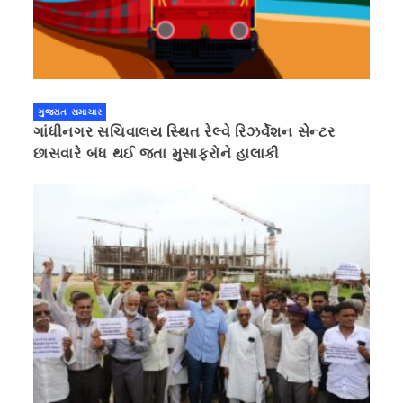
ગુજરાત સમાચાર
ગાંધીનગર સચિવાલય સ્થિત રેલ્વે રિઝર્વેશન સેન્ટર
છાસવારે બંધ થઈ જતા મુસાફરોને હાલાકી