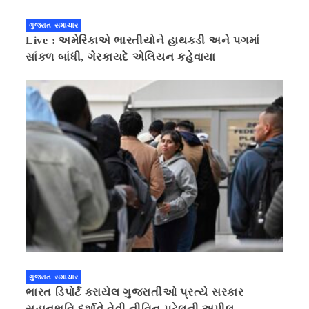
ગુજરાત સમાચાર
Live : અમેરિકાએ ભારતીયોને હાથકડી અને પગમાં
સાંકળ બાંધી, ગેરકાયદે એલિયન કહેવાયા
ગુજરાત સમાચાર
ભારત ડિપોર્ટ કરાયેલ ગુજરાતીઓ પ્રત્યે સરકાર
સહાનુભૂતિ દર્શાવે તેવી નીતિન પટેલની અપીલ