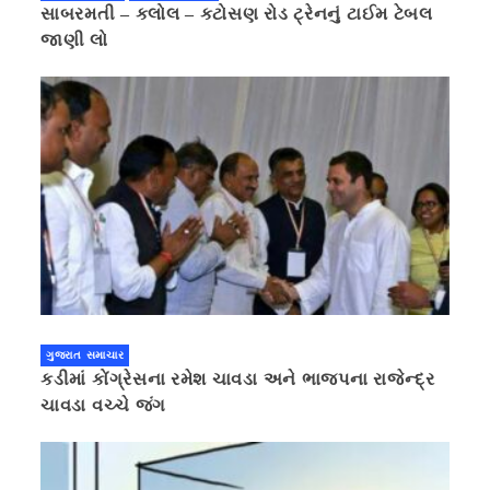
સાબરમતી – કલોલ – કટોસણ રોડ ટ્રેનનું ટાઈમ ટેબલ
જાણી લો
ગુજરાત સમાચાર
કડીમાં કોંગ્રેસના રમેશ ચાવડા અને ભાજપના રાજેન્દ્ર
ચાવડા વચ્ચે જંગ