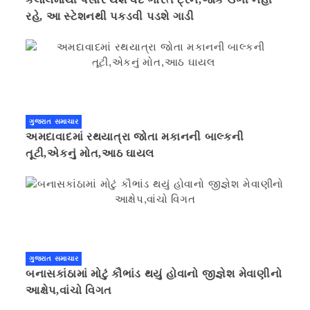
રહે, આ સ્ટેશનથી પકડવી પડશે ગાડી
ગુજરાત સમાચાર
અમદાવાદમાં રથયાત્રા જોતા મકાનની બાલ્કની
તૂટી,એકનું મોત,આઠ ઘાયલ
ગુજરાત સમાચાર
બનાસકાંઠામાં મોટું કૌભાંડ થયું હોવાનો જીજ્ઞેશ મેવાણીનો
આક્ષેપ,વાંચો વિગત