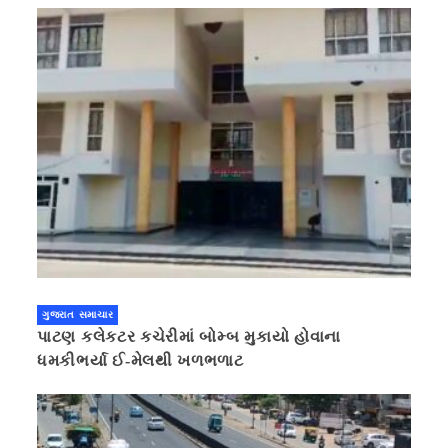
ગુજરાત સમાચાર
પાટણ કલેકટર કચેરીમાં બોમ્બ મુકાયો હોવાના
ધમકીભર્યા ઈ-મેલથી ખળભળાટ