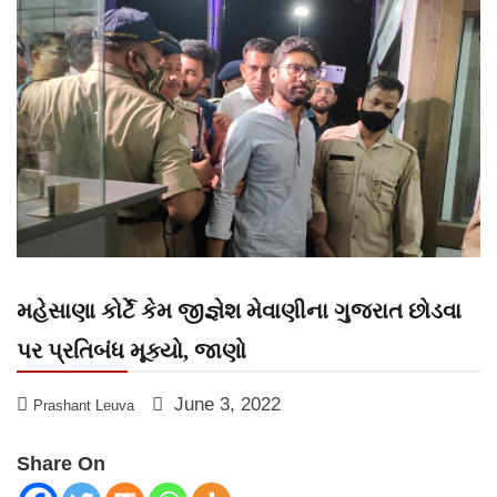
મહેસાણા કોર્ટે કેમ જીજ્ઞેશ મેવાણીના ગુજરાત છોડવા
પર પ્રતિબંધ મૂક્યો, જાણો
June 3, 2022
Prashant Leuva
Share On