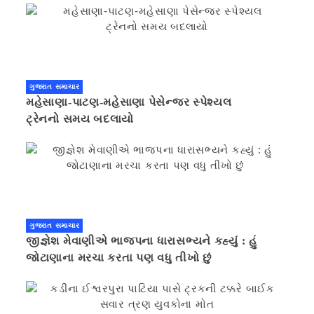
ગુજરાત સમાચાર
મહેસાણા-પાટણ-મહેસાણા પેસેન્જર સ્પેશ્યલ
ટ્રેનનો સમય બદલાયો
ગુજરાત સમાચાર
જીજ્ઞેશ મેવાણીએ ભાજપના ધારાસભ્યને કહ્યું : હું
જોટાણાના મરચા કરતા પણ વધુ તીખો છું