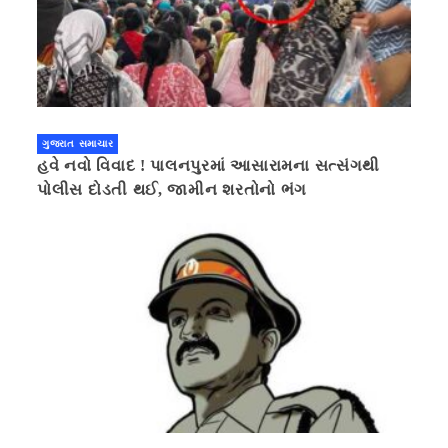
ગુજરાત સમાચાર
હવે નવો વિવાદ ! પાલનપુરમાં આસારામના સત્સંગથી
પોલીસ દોડતી થઈ, જામીન શરતોનો ભંગ