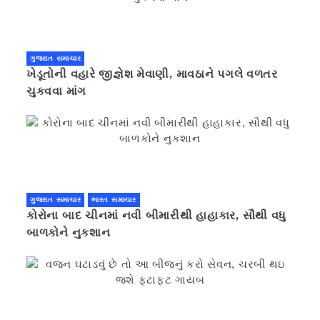
ગુજરાત સમાચાર
ખેડૂતોની વહારે જીજ્ઞેશ મેવાણી, માવઠાને પગલે વળતર
ચુકવવા માંગ
ગુજરાત સમાચાર
ભારત સમાચાર
કોરોના બાદ ચીનમાં નવી બીમારીથી હાહાકાર, સૌથી વધુ
બાળકોને નુકશાન