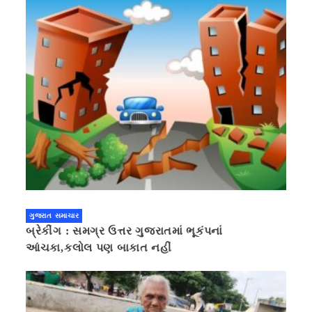
ગુજરાત સમાચાર
બ્રેકીંગ : સમગ્ર ઉત્તર ગુજરાતમાં ભૂકંપનાં
આંચકા,કલોલ પણ બાકાત નહીં