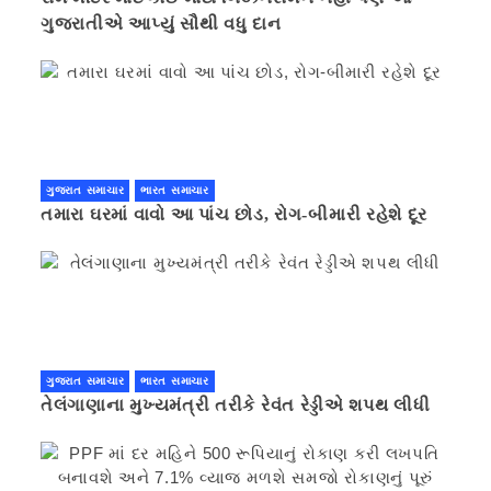
ગુજરાતીએ આપ્યું સૌથી વધુ દાન
ગુજરાત સમાચાર
ભારત સમાચાર
તમારા ઘરમાં વાવો આ પાંચ છોડ, રોગ-બીમારી રહેશે દૂર
ગુજરાત સમાચાર
ભારત સમાચાર
તેલંગાણાના મુખ્યમંત્રી તરીકે રેવંત રેડ્ડીએ શપથ લીધી