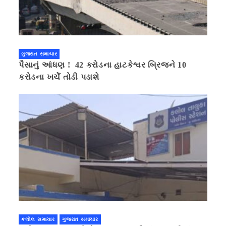
ગુજરાત સમાચાર
પૈસાનું આંધણ ! 42 કરોડના હાટકેશ્વર બ્રિજને 10
કરોડના ખર્ચે તોડી પડાશે
કલોલ સમાચાર
ગુજરાત સમાચાર