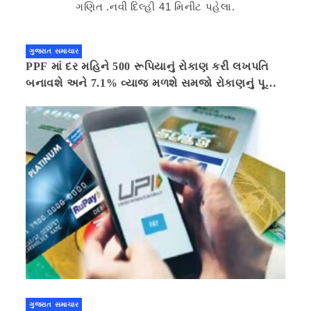
ગુજરાત સમાચાર
PPF માં દર મહિને 500 રૂપિયાનું રોકાણ કરી લખપતિ
બનાવશે અને 7.1% વ્યાજ મળશે સમજો રોકાણનું પૂરું
ગણિત .નવી દિલ્હી 41 મિનીટ પહેલા.
ગુજરાત સમાચાર