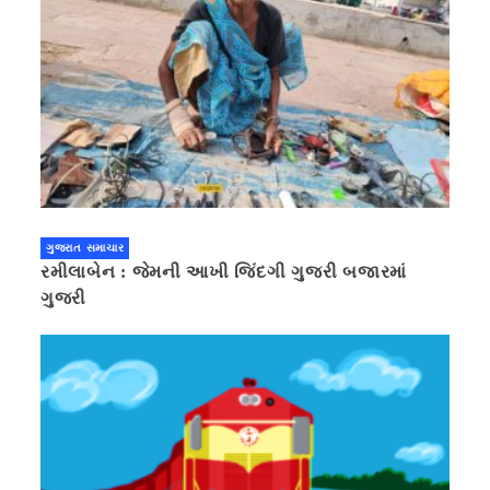
ગુજરાત સમાચાર
રમીલાબેન : જેમની આખી જિંદગી ગુજરી બજારમાં
ગુજરી