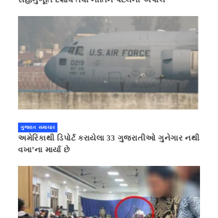
ગુજરાત સમાચાર
અમેરિકાથી ડિપોર્ટ કરાયેલા 33 ગુજરાતીઓ ગુનેગાર નથી
વખા’ના માર્યા છે