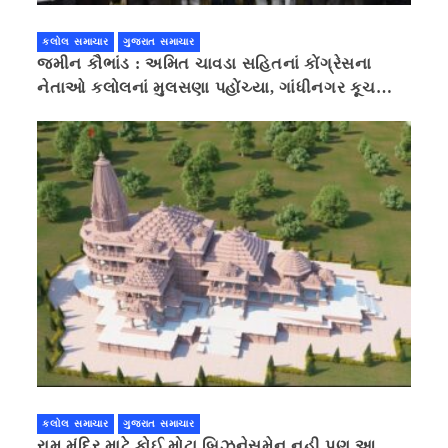
કલોલ સમાચાર
ગુજરાત સમાચાર
જમીન કૌભાંડ : અમિત ચાવડા સહિતનાં કોંગ્રેસના
નેતાઓ કલોલનાં મુલસણા પહોંચ્યા, ગાંધીનગર કૂચ
કરવાની ચિમકી
કલોલ સમાચાર
ગુજરાત સમાચાર
રામ મંદિર માટે કોઈ મોટા બિઝનેસમેન નહી પણ આ