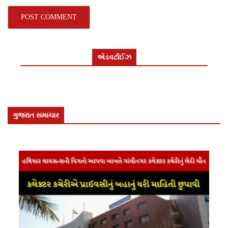
એડવર્ટાઈઝ
ગુજરાત સમાચાર