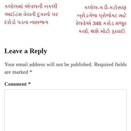
કલોલમાં એપલની નકલી
કલોલ-કડી-કટોસણ
આઈટમ વેચતી દુકાનો પર
બ્રોડગેજ પ્રોજેક્ટ માટે
દરોડો પડતા નાસભાગ
રેલવેએ 346 કરોડ મંજુર
કર્યા, થશે મોટો ફાયદો
Leave a Reply
Your email address will not be published.
Required fields
are marked
*
Comment
*