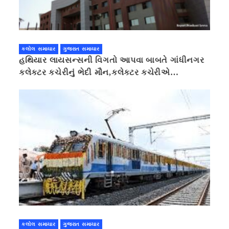
કલોલ સમાચાર
ગુજરાત સમાચાર
હથિયાર લાયસન્સની વિગતો આપવા બાબતે ગાંધીનગર
કલેક્ટર કચેરીનું ભેદી મૌન,કલેક્ટર કચેરીએ
પ્રાઈવસીનું બહાનું ધરી માહિતી છુપાવી
કલોલ સમાચાર
ગુજરાત સમાચાર