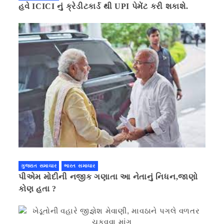
હવે ICICI નું ક્રેડીટકાર્ડ થી UPI પેમેંટ કરી શકાશે.
ગુજરાત સમાચાર
ભારત સમાચાર
પીએમ મોદીની નજીક ગણાતા આ નેતાનું નિધન,જાણો
કોણ હતા ?