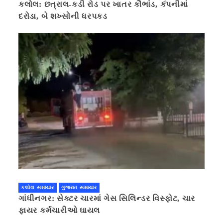
કલોલ: છત્રાલ-કડી રોડ પર ખાતર કૌભાંડ, કંપનીમાં
દરોડા, બે શખ્સોની ધરપકડ
કલોલ સમાચાર
ગુજરાત સમાચાર
ગાંધીનગર: સેક્ટર ચારમાં ગેસ સિલિન્ડર વિસ્ફોટ, ચાર
ફાયર કર્મચારીઓ ઘાયલ