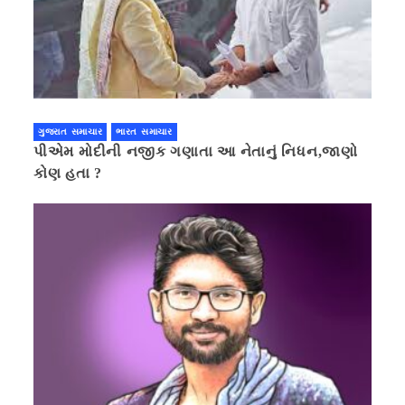
ગુજરાત સમાચાર
ભારત સમાચાર
પીએમ મોદીની નજીક ગણાતા આ નેતાનું નિધન,જાણો
કોણ હતા ?