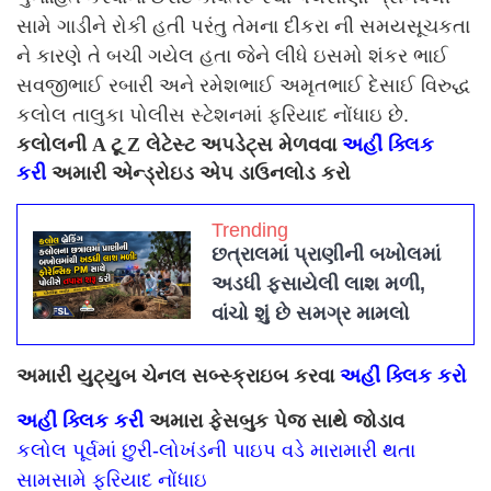
સામે ગાડીને રોકી હતી પરંતુ તેમના દીકરા ની સમયસૂચકતા
ને કારણે તે બચી ગયેલ હતા જેને લીધે ઇસમો શંકર ભાઈ
સવજીભાઈ રબારી અને રમેશભાઈ અમૃતભાઈ દેસાઈ વિરુદ્ધ
કલોલ તાલુકા પોલીસ સ્ટેશનમાં ફરિયાદ નોંધાઇ છે.
કલોલની A ટૂ Z લેટેસ્ટ અપડેટ્સ મેળવવા
અહીં ક્લિક
કરી
અમારી એન્ડ્રોઇડ એપ ડાઉનલોડ કરો
Trending
છત્રાલમાં પ્રાણીની બખોલમાં
અડધી ફસાયેલી લાશ મળી,
વાંચો શું છે સમગ્ર મામલો
અમારી યુટ્યુબ ચેનલ સબ્સ્ક્રાઇબ કરવા
અહીં ક્લિક કરો
અહીં ક્લિક કરી
અમારા ફેસબુક પેજ સાથે જોડાવ
કલોલ પૂર્વમાં છુરી-લોખંડની પાઇપ વડે મારામારી થતા
સામસામે ફરિયાદ નોંધાઇ