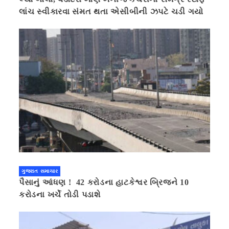
લાંચ સ્વીકારવા સંમત થતા એસીબીની ઝપટે ચડી ગયો
ગુજરાત સમાચાર
પૈસાનું આંધણ ! 42 કરોડના હાટકેશ્વર બ્રિજને 10
કરોડના ખર્ચે તોડી પડાશે