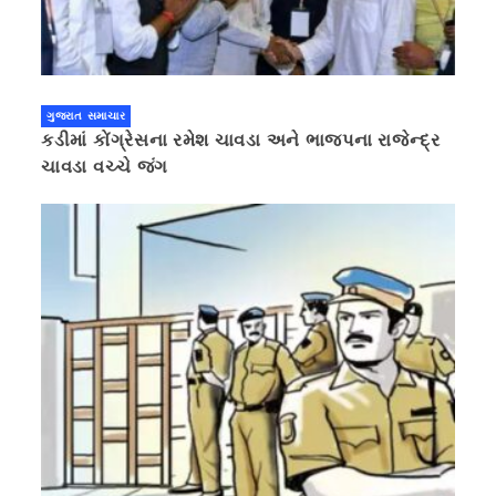
ગુજરાત સમાચાર
કડીમાં કોંગ્રેસના રમેશ ચાવડા અને ભાજપના રાજેન્દ્ર
ચાવડા વચ્ચે જંગ