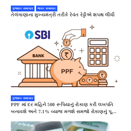
ગુજરાત સમાચાર
ભારત સમાચાર
તેલંગાણાના મુખ્યમંત્રી તરીકે રેવંત રેડ્ડીએ શપથ લીધી
ગુજરાત સમાચાર
PPF માં દર મહિને 500 રૂપિયાનું રોકાણ કરી લખપતિ
બનાવશે અને 7.1% વ્યાજ મળશે સમજો રોકાણનું પૂરું
ગણિત .નવી દિલ્હી 41 મિનીટ પહેલા.