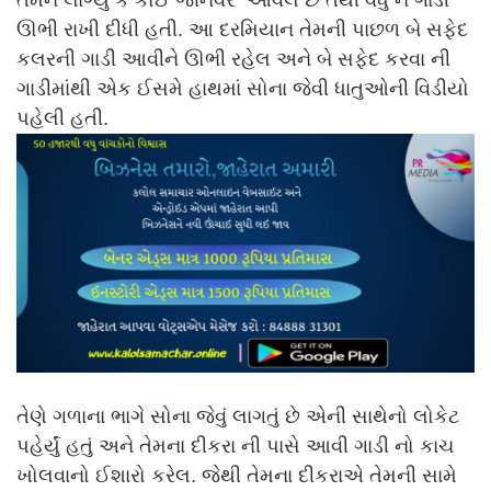
ઊભી રાખી દીધી હતી. આ દરમિયાન તેમની પાછળ બે સફેદ
કલરની ગાડી આવીને ઊભી રહેલ અને બે સફેદ કરવા ની
ગાડીમાંથી એક ઈસમે હાથમાં સોના જેવી ધાતુઓની વિડીયો
પહેલી હતી.
તેણે ગળાના ભાગે સોના જેવું લાગતું છે એની સાથેનો લોકેટ
પહેર્યું હતું અને તેમના દીકરા ની પાસે આવી ગાડી નો કાચ
ખોલવાનો ઈશારો કરેલ. જેથી તેમના દીકરાએ તેમની સામે