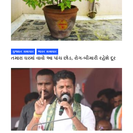
ગુજરાત સમાચાર
ભારત સમાચાર
તમારા ઘરમાં વાવો આ પાંચ છોડ, રોગ-બીમારી રહેશે દૂર