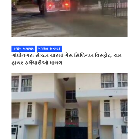
કલોલ સમાચાર
ગુજરાત સમાચાર
ગાંધીનગર: સેક્ટર ચારમાં ગેસ સિલિન્ડર વિસ્ફોટ, ચાર
ફાયર કર્મચારીઓ ઘાયલ