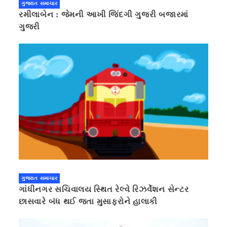
ગુજરાત સમાચાર
રમીલાબેન : જેમની આખી જિંદગી ગુજરી બજારમાં
ગુજરી
ગુજરાત સમાચાર
ગાંધીનગર સચિવાલય સ્થિત રેલ્વે રિઝર્વેશન સેન્ટર
છાસવારે બંધ થઈ જતા મુસાફરોને હાલાકી