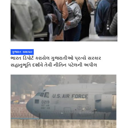
ગુજરાત સમાચાર
ભારત ડિપોર્ટ કરાયેલ ગુજરાતીઓ પ્રત્યે સરકાર
સહાનુભૂતિ દર્શાવે તેવી નીતિન પટેલની અપીલ