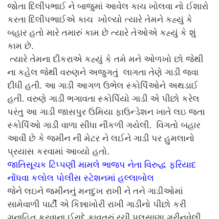
જોતા દિલીપભાઈ ને બાજુમાં આવેલ કાચ ખોલવા નો ઈશારો
કરતા દિલીપભાઈએ કાચ ખોલ્યો ત્યારે તેમને કહ્યું કે
બહાર હતો મારે તમારું કામ છે ત્યારે તેઓએ કહ્યું કે શું
કામ છે.
ત્યારે તેમના દીકરાએ કહ્યું કે તમે મને ઓળખો છો જેથી
ના કહેલ જેથી વરુણને અજુગતું લાગતા તેણે ગાડી જવા
દીધી હતી. આ ગાડી આગળ ઉભેલ સ્કોર્પિઓને અથડાઈ
હતી. વરુણે ગાડી ભગાવતા સ્કોર્પિયો ગાડી એ પીછો કરેલ
પરંતુ આ ગાડી જાસપુર ઉમિયા ફાઉન્ડેશન ખાતે લઇ જતા
સ્કોર્પિઓ ગાડી વાળા સીધા નીકળી ગયેલી. વિગતો બહાર
આવી છે કે જમીન ની મેટર ને લઈને ગાડી પર હુમલાનો
પ્રયાસ કરવામાં આવ્યો હતો.
જાતિસૂચક ટિપ્પણી મામલે ભાજપ નેતા વિરુદ્ધ ફરિયાદ
નોંધવા કલોલ પોલીસ સ્ટેશનમાં હલ્લાબોલ
જેને લઇને જમીનનું મનદુખ રાખી ને તને ગાડીઓમાં
સામેવાળી પાર્ટી એ કિન્નાખોરી રાખી ગાડીનો પીછો કરી
ગુનાહિત કરવાના ઈરાદે કાવતરું રચી પલસાણા ગ્રીનવેલી