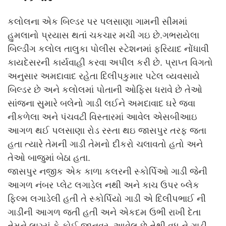
કલોલના એક બિલ્ડર પર પલસાણા ગામની સીમમાં
હુમલાનો પ્રયાસ થતાં ચકચાર મચી ગઇ છે.ગભરાયેલા
બિલ્ડીંગ કલોલ તાલુકા પોલીસ સ્ટેશનમાં ફરિયાદ નોંધાવી
કાયદેસરની કાર્યવાહી કરવા અપીલ કરી છે. પ્રાપ્ત વિગતો
અનુસાર અમદાવાદ રહેતા દિલીપકુમાર પટેલ વ્યવસાયે
બિલ્ડર છે અને કલોલમાં પોતાની ઓફિસ ધરાવે છે તેઓ
સાંજના સુમારે બલેનો ગાડી લઈને અમદાવાદ ઘરે જવા
નીકળેલા અને પંચવટી વિસ્તારમાં આવેલ એસબીઆઇ
આગળ થઈ પલસાણા રોડ રસ્તા થઇ જાસપુર તરફ જતા
હતા ત્યારે તેમની ગાડી તેમનો દીકરો ચલાવતો હતો અને
તેઓ બાજુમાં બેઠા હતા.
જાસપુર નજીક એક કાળા કલરની સ્કોર્પિઓ ગાડી જેની
આગળ નંબર પ્લેટ લગાડેલ નથી અને કાચ ઉપર બ્લેક
ફિલ્મ લગાડેલી હતી તે સ્કોર્પિયો ગાડી એ દિલીપભાઈ ની
ગાડીની આગળ જતી હતી અને એકદમ ઉભી રાખી દેતા
તેમને લાગ્યું કે કોઈ જાનવર આવેલ છે તેથી વધુ ને ગાડી