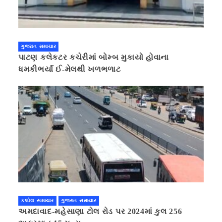
ગુજરાત સમાચાર
પાટણ કલેકટર કચેરીમાં બોમ્બ મુકાયો હોવાના
ધમકીભર્યા ઈ-મેલથી ખળભળાટ
કલોલ સમાચાર
ગુજરાત સમાચાર
અમદાવાદ-મહેસાણા ટોલ રોડ પર 2024માં કુલ 256