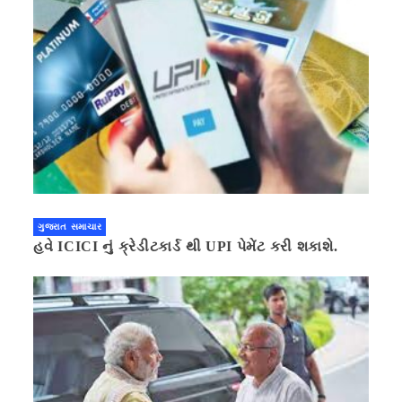
ગુજરાત સમાચાર
હવે ICICI નું ક્રેડીટકાર્ડ થી UPI પેમેંટ કરી શકાશે.