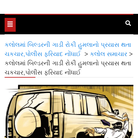
Toggle
navigation
કલોલમાં બિલ્ડરની ગાડી રોકી હુમલાનો પ્રયાસ થતા
ચકચાર,પોલીસ ફરિયાદ નોંધાઈ
>
કલોલ સમાચાર
>
કલોલમાં બિલ્ડરની ગાડી રોકી હુમલાનો પ્રયાસ થતા
ચકચાર,પોલીસ ફરિયાદ નોંધાઈ