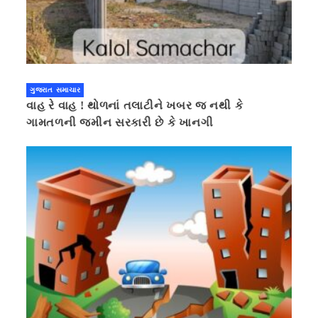
ગુજરાત સમાચાર
વાહ રે વાહ ! થોળનાં તલાટીને ખબર જ નથી કે
ગામતળની જમીન સરકારી છે કે ખાનગી