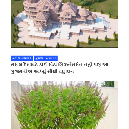
કલોલ સમાચાર
ગુજરાત સમાચાર
રામ મંદિર માટે કોઈ મોટા બિઝનેસમેન નહી પણ આ
ગુજરાતીએ આપ્યું સૌથી વધુ દાન