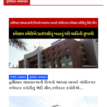
ગુજરાત સમાચાર
કલોલ સમાચાર
ગુજરાત સમાચાર
હથિયાર લાયસન્સની વિગતો આપવા બાબતે ગાંધીનગર
કલેક્ટર કચેરીનું ભેદી મૌન,કલેક્ટર કચેરીએ
પ્રાઈવસીનું બહાનું ધરી માહિતી છુપાવી