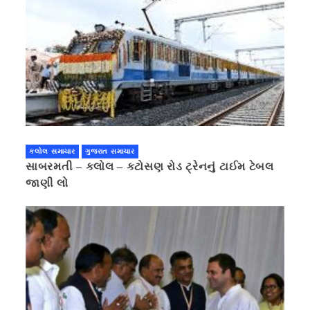
કલોલ સમાચાર
ગુજરાત સમાચાર
સાબરમતી – કલોલ – કટોસણ રોડ ટ્રેનનું ટાઈમ ટેબલ
જાણી લો