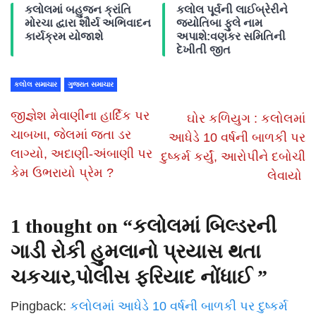
કલોલમાં બહુજન ક્રાંતિ
કલોલ પૂર્વની લાઈબ્રેરીને
મોરચા દ્વારા શૌર્ય અભિવાદન
જ્યોતિબા ફુલે નામ
કાર્યક્રમ યોજાશે
અપાશે:વણકર સમિતિની
દેખીતી જીત
કલોલ સમાચાર
ગુજરાત સમાચાર
જીજ્ઞેશ મેવાણીના હાર્દિક પર
ઘોર કળિયુગ : કલોલમાં
ચાબખા, જેલમાં જતા ડર
આધેડે 10 વર્ષની બાળકી પર
લાગ્યો, અદાણી-અંબાણી પર
દુષ્કર્મ કર્યું, આરોપીને દબોચી
કેમ ઉભરાયો પ્રેમ ?
લેવાયો
1 thought on “
કલોલમાં બિલ્ડરની
ગાડી રોકી હુમલાનો પ્રયાસ થતા
ચકચાર,પોલીસ ફરિયાદ નોંધાઈ
”
Pingback:
કલોલમાં આધેડે 10 વર્ષની બાળકી પર દુષ્કર્મ