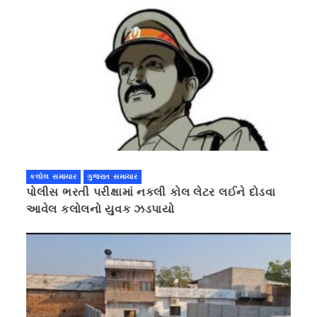
કલોલ સમાચાર
ગુજરાત સમાચાર
પોલીસ ભરતી પરીક્ષામાં નકલી કોલ લેટર લઈને દોડવા
આવેલ કલોલનો યુવક ઝડપાયો