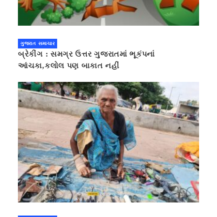
ગુજરાત સમાચાર
બ્રેકીંગ : સમગ્ર ઉત્તર ગુજરાતમાં ભૂકંપનાં
આંચકા,કલોલ પણ બાકાત નહીં