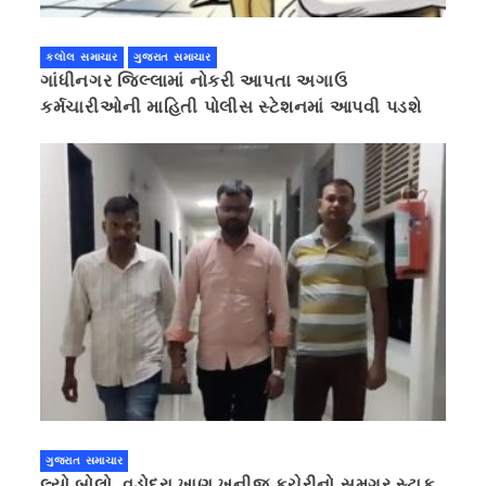
કલોલ સમાચાર
ગુજરાત સમાચાર
ગાંધીનગર જિલ્લામાં નોકરી આપતા અગાઉ
કર્મચારીઓની માહિતી પોલીસ સ્ટેશનમાં આપવી પડશે
ગુજરાત સમાચાર
લ્યો બોલો, વડોદરા ખાણ ખનીજ કચેરીનો સમગ્ર સ્ટાફ