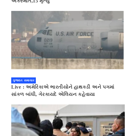
અકસ્માત,15 મૃત્યુ
ગુજરાત સમાચાર
Live : અમેરિકાએ ભારતીયોને હાથકડી અને પગમાં
સાંકળ બાંધી, ગેરકાયદે એલિયન કહેવાયા