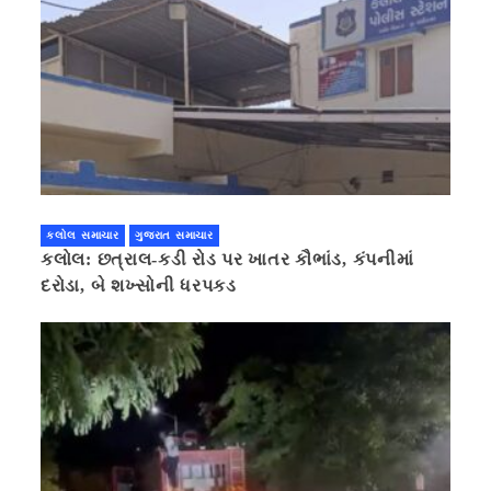
કલોલ સમાચાર
ગુજરાત સમાચાર
કલોલ: છત્રાલ-કડી રોડ પર ખાતર કૌભાંડ, કંપનીમાં
દરોડા, બે શખ્સોની ધરપકડ