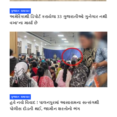
ગુજરાત સમાચાર
અમેરિકાથી ડિપોર્ટ કરાયેલા 33 ગુજરાતીઓ ગુનેગાર નથી
વખા’ના માર્યા છે
ગુજરાત સમાચાર
હવે નવો વિવાદ ! પાલનપુરમાં આસારામના સત્સંગથી
પોલીસ દોડતી થઈ, જામીન શરતોનો ભંગ