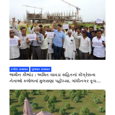
કલોલ સમાચાર
ગુજરાત સમાચાર
જમીન કૌભાંડ : અમિત ચાવડા સહિતનાં કોંગ્રેસના
નેતાઓ કલોલનાં મુલસણા પહોંચ્યા, ગાંધીનગર કૂચ
કરવાની ચિમકી