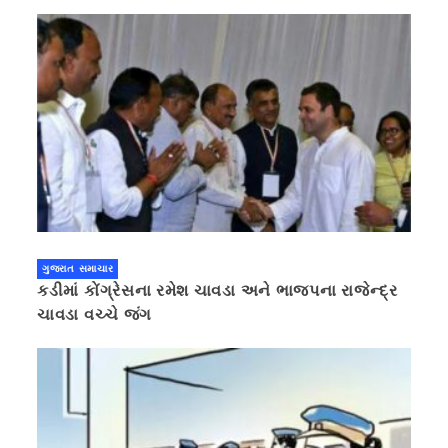
ગુજરાત સમાચાર
કડીમાં કોંગ્રેસના રમેશ ચાવડા અને ભાજપના રાજેન્દ્ર
ચાવડા વચ્ચે જંગ