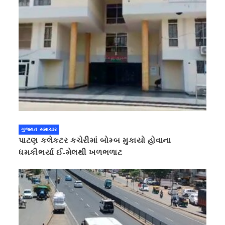
ગુજરાત સમાચાર
પાટણ કલેકટર કચેરીમાં બોમ્બ મુકાયો હોવાના
ધમકીભર્યા ઈ-મેલથી ખળભળાટ