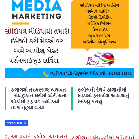
કલોલમાં તસ્કરરાજ યથાવત
કલોલની રેલવે કોલોનીમાં
: બંધ દુકાન-ઘરોમાં ચોરી થતા
ખાડામાં ફસાયેલ આખલાનું
લોકોમાં ફફડાટ,ક્યાં ક્યાં
રેસ્ક્યુ કરાયું
તાળા તૂટ્યા વાંચો
ગુજરાત સમાચાર
શું આ વખતે કલોલ અનામત
કલોલના પંચવટીમાં મહિલાનું