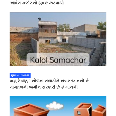
આવેલ કલોલનો યુવક ઝડપાયો
ગુજરાત સમાચાર
વાહ રે વાહ ! થોળનાં તલાટીને ખબર જ નથી કે
ગામતળની જમીન સરકારી છે કે ખાનગી