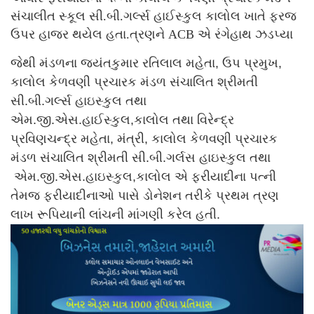
સંચાલીત સ્કૂલ સી.બી.ગર્લ્સ હાઈસ્કુલ કાલોલ ખાતે ફરજ
ઉપર હાજર થયેલ હતા.ત્રણને ACB એ રંગેહાથ ઝડપ્યા
જેથી મંડળના જયંતકુમાર રતિલાલ મહેતા, ઉપ પ્રમુખ,
કાલોલ કેળવણી પ્રચારક મંડળ સંચાલિત શ્રીમતી
સી.બી.ગર્લ્સ હાઇસ્કુલ તથા
એમ.જી.એસ.હાઈસ્કુલ,કાલોલ તથા વિરેન્દ્ર
પ્રવિણચન્દ્ર મહેતા, મંત્રી, કાલોલ કેળવણી પ્રચારક
મંડળ સંચાલિત શ્રીમતી સી.બી.ગર્લસ હાઇસ્કુલ તથા
એમ.જી.એસ.હાઇસ્કુલ,કાલોલ એ ફરીયાદીના પત્ની
તેમજ ફરીયાદીનાઓ પાસે ડોનેશન તરીકે પ્રથમ ત્રણ
લાખ રૂપિયાની લાંચની માંગણી કરેલ હતી.