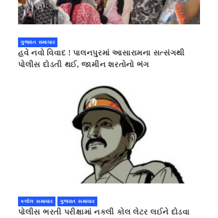
ગુજરાત સમાચાર
હવે નવો વિવાદ ! પાલનપુરમાં આસારામના સત્સંગથી
પોલીસ દોડતી થઈ, જામીન શરતોનો ભંગ
કલોલ સમાચાર
ગુજરાત સમાચાર
પોલીસ ભરતી પરીક્ષામાં નકલી કોલ લેટર લઈને દોડવા