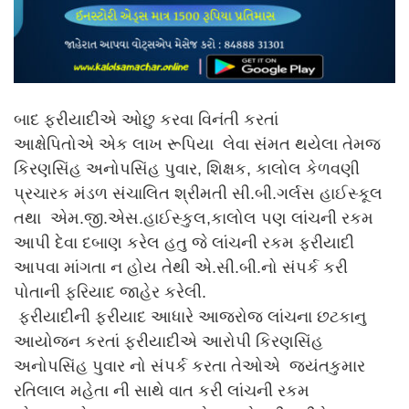
બાદ ફરીયાદીએ ઓછુ કરવા વિનંતી કરતાં
આક્ષેપિતોએ એક લાખ રૂપિયા લેવા સંમત થયેલા તેમજ
કિરણસિંહ અનોપસિંહ પુવાર, શિક્ષક, કાલોલ કેળવણી
પ્રચારક મંડળ સંચાલિત શ્રીમતી સી.બી.ગર્લસ હાઈસ્કૂલ
તથા એમ.જી.એસ.હાઈસ્કુલ,કાલોલ પણ લાંચની રકમ
આપી દેવા દબાણ કરેલ હતુ જે લાંચની રકમ ફરીયાદી
આપવા માંગતા ન હોય તેથી એ.સી.બી.નો સંપર્ક કરી
પોતાની ફરિયાદ જાહેર કરેલી.
ફરીયાદીની ફરીયાદ આધારે આજરોજ લાંચના છટકાનુ
આયોજન કરતાં ફરીયાદીએ આરોપી કિરણસિંહ
અનોપસિંહ પુવાર નો સંપર્ક કરતા તેઓએ જયંતકુમાર
રતિલાલ મહેતા ની સાથે વાત કરી લાંચની રકમ