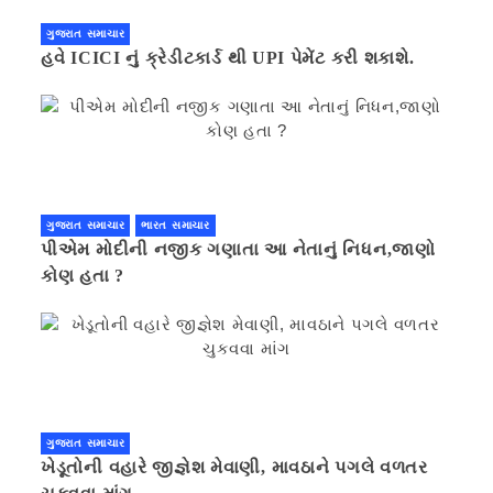
ગુજરાત સમાચાર
હવે ICICI નું ક્રેડીટકાર્ડ થી UPI પેમેંટ કરી શકાશે.
ગુજરાત સમાચાર
ભારત સમાચાર
પીએમ મોદીની નજીક ગણાતા આ નેતાનું નિધન,જાણો
કોણ હતા ?
ગુજરાત સમાચાર
ખેડૂતોની વહારે જીજ્ઞેશ મેવાણી, માવઠાને પગલે વળતર