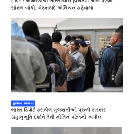
Live : અમેરિકાએ ભારતીયોને હાથકડી અને પગમાં
સાંકળ બાંધી, ગેરકાયદે એલિયન કહેવાયા
ગુજરાત સમાચાર
ભારત ડિપોર્ટ કરાયેલ ગુજરાતીઓ પ્રત્યે સરકાર
સહાનુભૂતિ દર્શાવે તેવી નીતિન પટેલની અપીલ