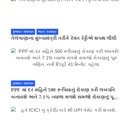
ગુજરાત સમાચાર
ભારત સમાચાર
તેલંગાણાના મુખ્યમંત્રી તરીકે રેવંત રેડ્ડીએ શપથ લીધી
ગુજરાત સમાચાર
PPF માં દર મહિને 500 રૂપિયાનું રોકાણ કરી લખપતિ
બનાવશે અને 7.1% વ્યાજ મળશે સમજો રોકાણનું પૂરું
ગણિત .નવી દિલ્હી 41 મિનીટ પહેલા.