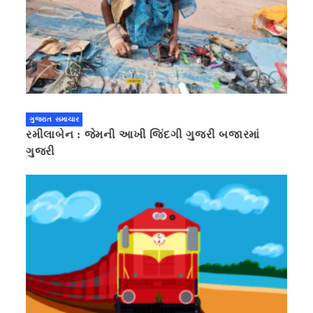
ગુજરાત સમાચાર
રમીલાબેન : જેમની આખી જિંદગી ગુજરી બજારમાં
ગુજરી