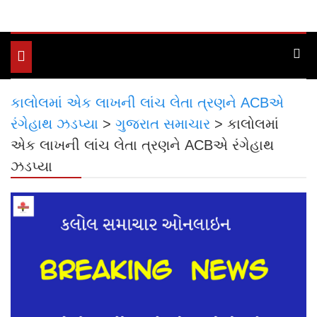
Toggle
navigation
કાલોલમાં એક લાખની લાંચ લેતા ત્રણને ACBએ
રંગેહાથ ઝડપ્યા
>
ગુજરાત સમાચાર
>
કાલોલમાં
એક લાખની લાંચ લેતા ત્રણને ACBએ રંગેહાથ
ઝડપ્યા