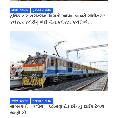
કલોલ સમાચાર
ગુજરાત સમાચાર
હથિયાર લાયસન્સની વિગતો આપવા બાબતે ગાંધીનગર
કલેક્ટર કચેરીનું ભેદી મૌન,કલેક્ટર કચેરીએ
પ્રાઈવસીનું બહાનું ધરી માહિતી છુપાવી
કલોલ સમાચાર
ગુજરાત સમાચાર
સાબરમતી – કલોલ – કટોસણ રોડ ટ્રેનનું ટાઈમ ટેબલ
જાણી લો