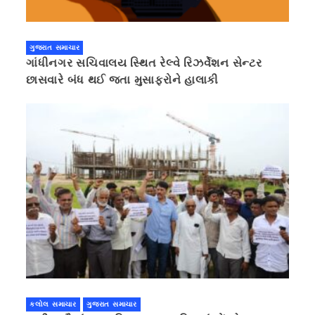
ગુજરાત સમાચાર
ગાંધીનગર સચિવાલય સ્થિત રેલ્વે રિઝર્વેશન સેન્ટર
છાસવારે બંધ થઈ જતા મુસાફરોને હાલાકી
કલોલ સમાચાર
ગુજરાત સમાચાર