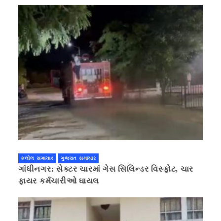
કલોલ સમાચાર
ગુજરાત સમાચાર
ગાંધીનગર: સેક્ટર ચારમાં ગેસ સિલિન્ડર વિસ્ફોટ, ચાર
ફાયર કર્મચારીઓ ઘાયલ