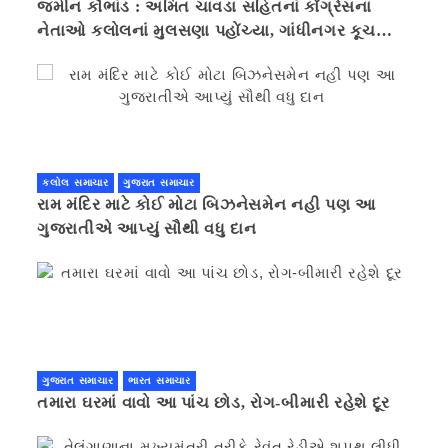
જમીન કૌભાંડ : અમિત ચાવડા સહિતનાં કોંગ્રેસના
નેતાઓ કલોલનાં મુલસણા પહોંચ્યા, ગાંધીનગર કૂચ
કરવાની ચિમકી
કલોલ સમાચાર
ગુજરાત સમાચાર
રામ મંદિર માટે કોઈ મોટા બિઝનેસમેન નહી પણ આ
ગુજરાતીએ આપ્યું સૌથી વધુ દાન
ગુજરાત સમાચાર
ભારત સમાચાર
તમારા ઘરમાં વાવો આ પાંચ છોડ, રોગ-બીમારી રહેશે દૂર