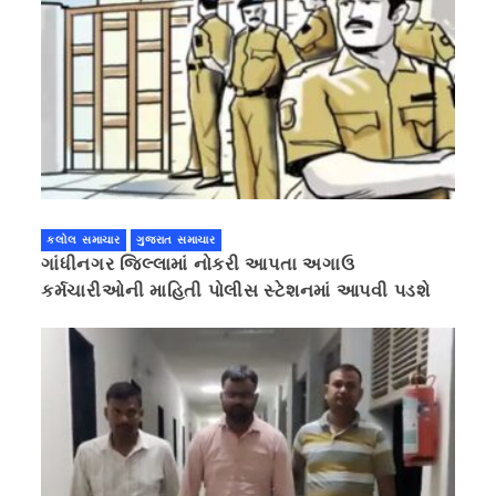
કલોલ સમાચાર
ગુજરાત સમાચાર
ગાંધીનગર જિલ્લામાં નોકરી આપતા અગાઉ
કર્મચારીઓની માહિતી પોલીસ સ્ટેશનમાં આપવી પડશે