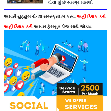
વાંચો શું છે સમગ્ર મામલો
અમારી યુટ્યુબ ચેનલ સબ્સ્ક્રાઇબ કરવા
અહીં ક્લિક કરો
અહીં ક્લિક કરી
અમારા ફેસબુક પેજ સાથે જોડાવ