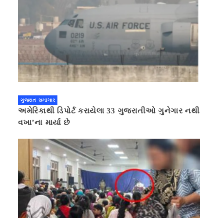
ગુજરાત સમાચાર
અમેરિકાથી ડિપોર્ટ કરાયેલા 33 ગુજરાતીઓ ગુનેગાર નથી
વખા’ના માર્યા છે