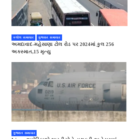
કલોલ સમાચાર
ગુજરાત સમાચાર
અમદાવાદ-મહેસાણા ટોલ રોડ પર 2024માં કુલ 256
અકસ્માત,15 મૃત્યુ
ગુજરાત સમાચાર