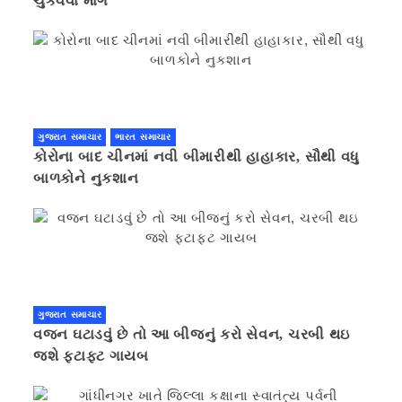
ચુકવવા માંગ
ગુજરાત સમાચાર
ભારત સમાચાર
કોરોના બાદ ચીનમાં નવી બીમારીથી હાહાકાર, સૌથી વધુ
બાળકોને નુકશાન
ગુજરાત સમાચાર
વજન ઘટાડવું છે તો આ બીજનું કરો સેવન, ચરબી થઇ
જશે ફટાફટ ગાયબ