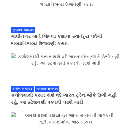
ગુજરાત સમાચાર
ગાંધીનગર ખાતે જિલ્લા કક્ષાના સ્વાતંત્ર્ય પર્વની
ભવ્યાતિભવ્ય ઉજવણી કરાઇ
કલોલ સમાચાર
ગુજરાત સમાચાર
કલોલમાંથી પસાર થશે વંદે ભારત ટ્રેન,જોકે ઉભી નહી
રહે, આ સ્ટેશનથી પકડવી પડશે ગાડી