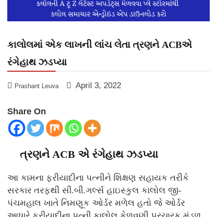
કાલોલમાં એક લાખની લાંચ લેતા ત્રણને ACBએ
રંગેહાથ ઝડપ્યા
April 3, 2022
Prashant Leuva
Share On
ત્રણને ACB એ રંગેહાથ ઝડપ્યા
આ કામના ફરીયાદીના પત્નીને શિક્ષણ સહાયક તરીકે
સરકાર તરફથી સી.બી.ગર્લ્સ હાઇસ્કુલ કાલોલ જી-
પંચમહાલ ખાતે નિમણૂક ઓર્ડર મળેલ હતો જે ઓર્ડર
આધારે ફરીયાદીના પત્ની કાલોલ કેળવણી પ્રચારક મંડળ