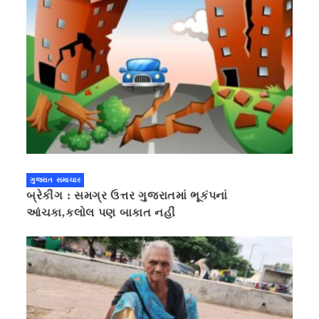
ગુજરાત સમાચાર
બ્રેકીંગ : સમગ્ર ઉત્તર ગુજરાતમાં ભૂકંપનાં
આંચકા,કલોલ પણ બાકાત નહીં