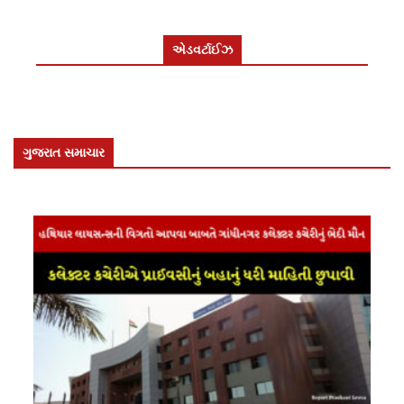
એડવર્ટાઈઝ
ગુજરાત સમાચાર