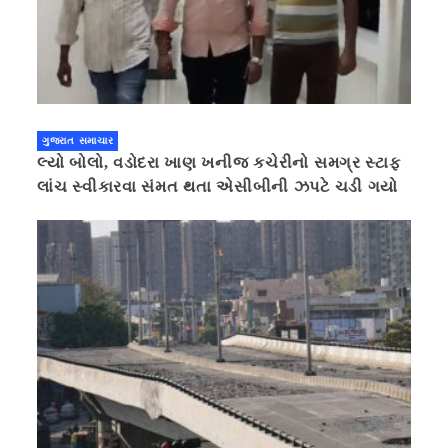
ગુજરાત સમાચાર
લ્યો બોલો, વડોદરા ખાણ ખનીજ કચેરીનો સમગ્ર સ્ટાફ
લાંચ સ્વીકારવા સંમત થતા એસીબીની ઝપટે ચડી ગયો