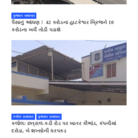
ગુજરાત સમાચાર
પૈસાનું આંધણ ! 42 કરોડના હાટકેશ્વર બ્રિજને 10
કરોડના ખર્ચે તોડી પડાશે
કલોલ સમાચાર
ગુજરાત સમાચાર
કલોલ: છત્રાલ-કડી રોડ પર ખાતર કૌભાંડ, કંપનીમાં
દરોડા, બે શખ્સોની ધરપકડ