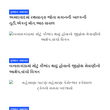
ગુજરાત સમાચાર
અમદાવાદમાં રથયાત્રા જોતા મકાનની બાલ્કની
તૂટી,એકનું મોત,આઠ ઘાયલ
ગુજરાત સમાચાર
બનાસકાંઠામાં મોટું કૌભાંડ થયું હોવાનો જીજ્ઞેશ મેવાણીનો
આક્ષેપ,વાંચો વિગત
ગુજરાત સમાચાર