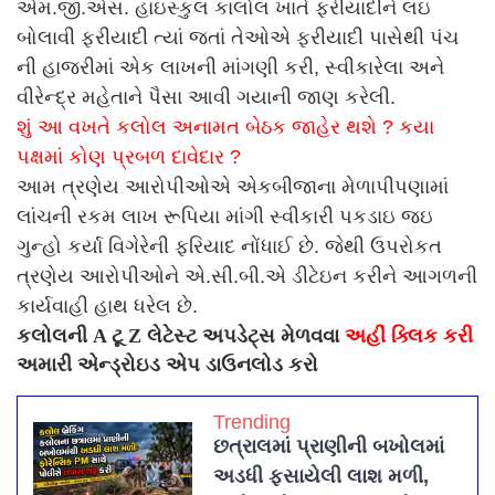
એમ.જી.એસ. હાઇસ્કુલ કાલોલ ખાતે ફરીયાદીને લઇ
બોલાવી ફરીયાદી ત્યાં જતાં તેઓએ ફરીયાદી પાસેથી પંચ
ની હાજરીમાં એક લાખની માંગણી કરી, સ્વીકારેલા અને
વીરેન્દ્ર મહેતાને પૈસા આવી ગયાની જાણ કરેલી.
શું આ વખતે કલોલ અનામત બેઠક જાહેર થશે ? કયા
પક્ષમાં કોણ પ્રબળ દાવેદાર ?
આમ ત્રણેય આરોપીઓએ એકબીજાના મેળાપીપણામાં
લાંચની રકમ લાખ રૂપિયા માંગી સ્વીકારી પકડાઇ જઇ
ગુન્હો કર્યા વિગેરેની ફરિયાદ નોંધાઈ છે. જેથી ઉપરોકત
ત્રણેય આરોપીઓને એ.સી.બી.એ ડીટેઇન કરીને આગળની
કાર્યવાહી હાથ ધરેલ છે.
કલોલની A ટૂ Z લેટેસ્ટ અપડેટ્સ મેળવવા
અહીં ક્લિક કરી
અમારી એન્ડ્રોઇડ એપ ડાઉનલોડ કરો
Trending
છત્રાલમાં પ્રાણીની બખોલમાં
અડધી ફસાયેલી લાશ મળી,