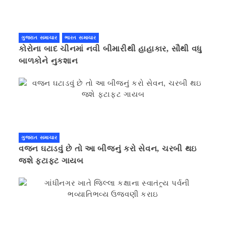
ગુજરાત સમાચાર
ભારત સમાચાર
કોરોના બાદ ચીનમાં નવી બીમારીથી હાહાકાર, સૌથી વધુ
બાળકોને નુકશાન
ગુજરાત સમાચાર
વજન ઘટાડવું છે તો આ બીજનું કરો સેવન, ચરબી થઇ
જશે ફટાફટ ગાયબ