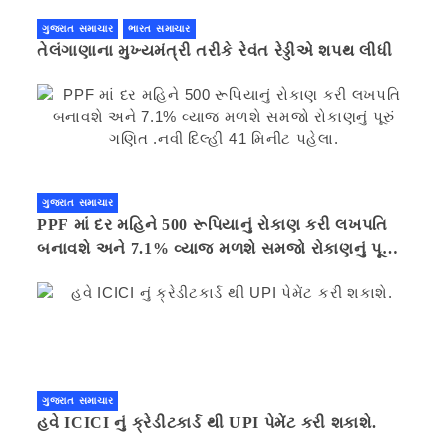
ગુજરાત સમાચાર
ભારત સમાચાર
તેલંગાણાના મુખ્યમંત્રી તરીકે રેવંત રેડ્ડીએ શપથ લીધી
ગુજરાત સમાચાર
PPF માં દર મહિને 500 રૂપિયાનું રોકાણ કરી લખપતિ
બનાવશે અને 7.1% વ્યાજ મળશે સમજો રોકાણનું પૂરું
ગણિત .નવી દિલ્હી 41 મિનીટ પહેલા.
ગુજરાત સમાચાર
હવે ICICI નું ક્રેડીટકાર્ડ થી UPI પેમેંટ કરી શકાશે.