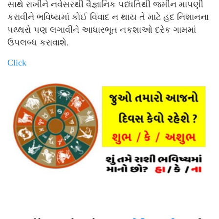
સાથે રાખીને નવેસરથી વૈજ્ઞાનિક પધ્‍ધતિથી જમીન માપણી
કરાવીને ભવિષ્યમાં કોઈ વિવાદ ન થાય તે માટે હદ નિશાનના
પથ્‍થરો પણ લગાવીને આધારભૂત નકશાઓ દરેક ગામમાં
ઉપલબ્‍ધ કરાવાશે.
Click