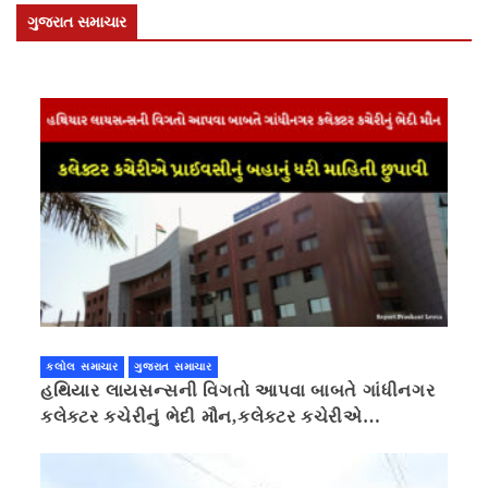
ગુજરાત સમાચાર
કલોલ સમાચાર
ગુજરાત સમાચાર
હથિયાર લાયસન્સની વિગતો આપવા બાબતે ગાંધીનગર
કલેક્ટર કચેરીનું ભેદી મૌન,કલેક્ટર કચેરીએ
પ્રાઈવસીનું બહાનું ધરી માહિતી છુપાવી