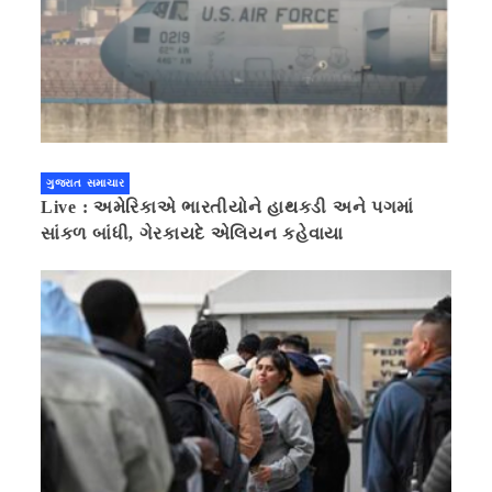
ગુજરાત સમાચાર
Live : અમેરિકાએ ભારતીયોને હાથકડી અને પગમાં
સાંકળ બાંધી, ગેરકાયદે એલિયન કહેવાયા