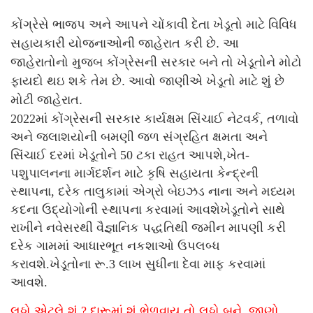
કોંગ્રેસે ભાજપ અને આપને ચોંકાવી દેતા ખેડૂતો માટે વિવિધ
સહાયકારી યોજનાઓની જાહેરાત કરી છે. આ
જાહેરાતોનો મુજબ કોંગ્રેસની સરકાર બને તો ખેડૂતોને મોટો
ફાયદો થઇ શકે તેમ છે. આવો જાણીએ ખેડૂતો માટે શું છે
મોટી જાહેરાત.
2022માં કોંગ્રેસની સરકાર કાર્યક્ષમ સિંચાઈ નેટવર્ક, તળાવો
અને જલાશયોની બમણી જળ સંગ્રહિત ક્ષમતા અને
સિંચાઈ દરમાં ખેડૂતોને 50 ટકા રાહત આપશે,ખેત-
પશુપાલનના માર્ગદર્શન માટે કૃષિ સહાયતા કેન્દ્રની
સ્થાપના, દરેક તાલુકામાં એગ્રો બેઇઝડ નાના અને મધ્યમ
કદના ઉદ્યોગોની સ્થાપના કરવામાં આવશેખેડૂતોને સાથે
રાખીને નવેસરથી વૈજ્ઞાનિક પદ્ધતિથી જમીન માપણી કરી
દરેક ગામમાં આધારભૂત નકશાઓ ઉપલબ્ધ
કરાવશે.ખેડૂતોના રૂ.3 લાખ સુધીના દેવા માફ કરવામાં
આવશે.
લઠ્ઠો એટલે શું ? દારૂમાં શું ભેળવાય તો લઠ્ઠો બને, જાણો