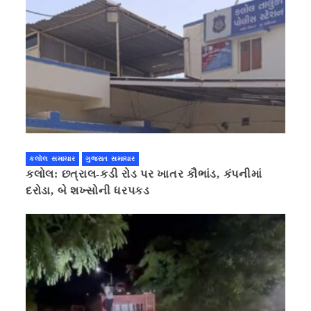
કલોલ સમાચાર
ગુજરાત સમાચાર
કલોલ: છત્રાલ-કડી રોડ પર ખાતર કૌભાંડ, કંપનીમાં
દરોડા, બે શખ્સોની ધરપકડ