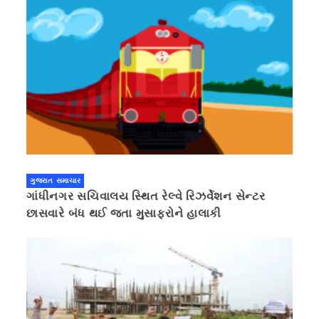
ગુજરાત સમાચાર
ગાંધીનગર સચિવાલય સ્થિત રેલ્વે રિઝર્વેશન સેન્ટર
છાસવારે બંધ થઈ જતા મુસાફરોને હાલાકી