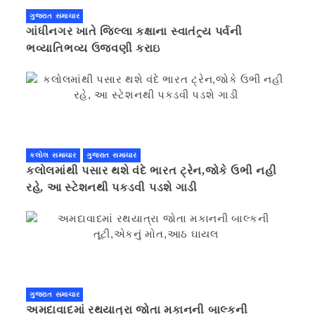
ગુજરાત સમાચાર
ગાંધીનગર ખાતે જિલ્લા કક્ષાના સ્વાતંત્ર્ય પર્વની
ભવ્યાતિભવ્ય ઉજવણી કરાઇ
કલોલ સમાચાર
ગુજરાત સમાચાર
કલોલમાંથી પસાર થશે વંદે ભારત ટ્રેન,જોકે ઉભી નહી
રહે, આ સ્ટેશનથી પકડવી પડશે ગાડી
ગુજરાત સમાચાર
અમદાવાદમાં રથયાત્રા જોતા મકાનની બાલ્કની