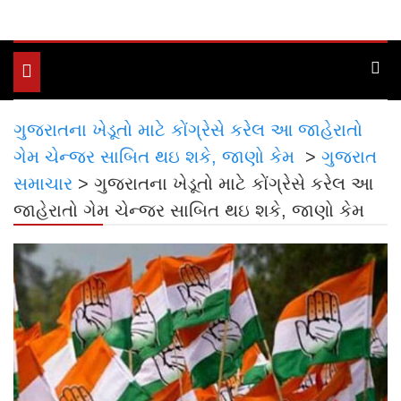
Toggle
navigation
ગુજરાતના ખેડૂતો માટે કોંગ્રેસે કરેલ આ જાહેરાતો
ગેમ ચેન્જર સાબિત થઇ શકે, જાણો કેમ
>
ગુજરાત
સમાચાર
>
ગુજરાતના ખેડૂતો માટે કોંગ્રેસે કરેલ આ
જાહેરાતો ગેમ ચેન્જર સાબિત થઇ શકે, જાણો કેમ