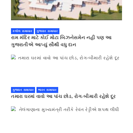
કલોલ સમાચાર
ગુજરાત સમાચાર
રામ મંદિર માટે કોઈ મોટા બિઝનેસમેન નહી પણ આ
ગુજરાતીએ આપ્યું સૌથી વધુ દાન
ગુજરાત સમાચાર
ભારત સમાચાર
તમારા ઘરમાં વાવો આ પાંચ છોડ, રોગ-બીમારી રહેશે દૂર