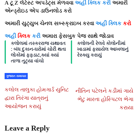
A ટૂ Z લેટેસ્ટ અપડેટ્સ મેળવવા
અહીં ક્લિક કરી
અમારી
એન્ડ્રોઇડ એપ ડાઉનલોડ કરો
અમારી યુટ્યુબ ચેનલ સબ્સ્ક્રાઇબ કરવા
અહીં ક્લિક
કરો
અહીં
ક્લિક
કરી
અમારા ફેસબુક પેજ સાથે જોડાવ
કલોલમાં તસ્કરરાજ યથાવત
કલોલની રેલવે કોલોનીમાં
: બંધ દુકાન-ઘરોમાં ચોરી થતા
ખાડામાં ફસાયેલ આખલાનું
લોકોમાં ફફડાટ,ક્યાં ક્યાં
રેસ્ક્યુ કરાયું
તાળા તૂટ્યા વાંચો
ગુજરાત સમાચાર
કલોલ તાલુકા હોમગાર્ડ યુનિટ
નીતિન પટેલને કડીમાં ગાયે
દ્વારા તિરંગા યાત્રાનું
ભેટુ મારતા હોસ્પિટલ ભેગા
આયોજન કરાયું
કરાયા
Leave a Reply