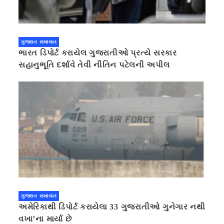
ગુજરાત સમાચાર
ભારત ડિપોર્ટ કરાયેલ ગુજરાતીઓ પ્રત્યે સરકાર
સહાનુભૂતિ દર્શાવે તેવી નીતિન પટેલની અપીલ
ગુજરાત સમાચાર
અમેરિકાથી ડિપોર્ટ કરાયેલા 33 ગુજરાતીઓ ગુનેગાર નથી
વખા’ના માર્યા છે