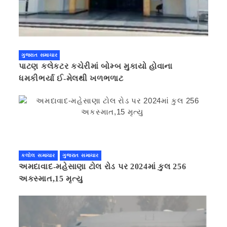
ગુજરાત સમાચાર
પાટણ કલેકટર કચેરીમાં બોમ્બ મુકાયો હોવાના
ધમકીભર્યા ઈ-મેલથી ખળભળાટ
કલોલ સમાચાર
ગુજરાત સમાચાર
અમદાવાદ-મહેસાણા ટોલ રોડ પર 2024માં કુલ 256
અકસ્માત,15 મૃત્યુ