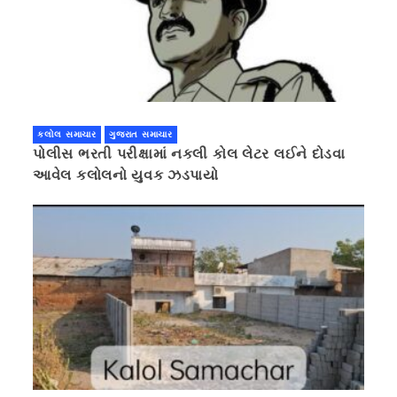
કલોલ સમાચાર
ગુજરાત સમાચાર
પોલીસ ભરતી પરીક્ષામાં નકલી કોલ લેટર લઈને દોડવા
આવેલ કલોલનો યુવક ઝડપાયો