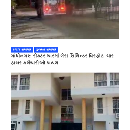
કલોલ સમાચાર
ગુજરાત સમાચાર
ગાંધીનગર: સેક્ટર ચારમાં ગેસ સિલિન્ડર વિસ્ફોટ, ચાર
ફાયર કર્મચારીઓ ઘાયલ