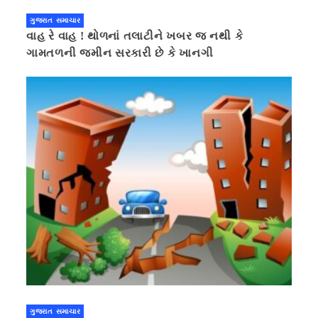
ગુજરાત સમાચાર
વાહ રે વાહ ! થોળનાં તલાટીને ખબર જ નથી કે
ગામતળની જમીન સરકારી છે કે ખાનગી
ગુજરાત સમાચાર