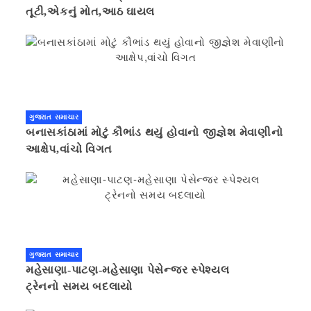
તૂટી,એકનું મોત,આઠ ઘાયલ
ગુજરાત સમાચાર
બનાસકાંઠામાં મોટું કૌભાંડ થયું હોવાનો જીજ્ઞેશ મેવાણીનો
આક્ષેપ,વાંચો વિગત
ગુજરાત સમાચાર
મહેસાણા-પાટણ-મહેસાણા પેસેન્જર સ્પેશ્યલ
ટ્રેનનો સમય બદલાયો