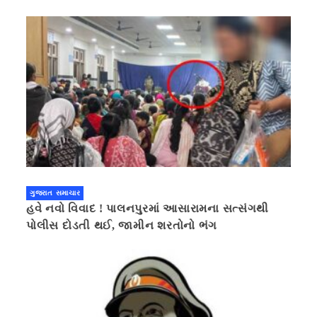
ગુજરાત સમાચાર
હવે નવો વિવાદ ! પાલનપુરમાં આસારામના સત્સંગથી
પોલીસ દોડતી થઈ, જામીન શરતોનો ભંગ