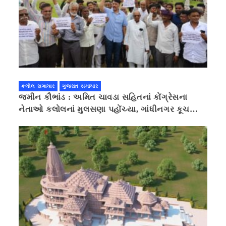
કલોલ સમાચાર
ગુજરાત સમાચાર
જમીન કૌભાંડ : અમિત ચાવડા સહિતનાં કોંગ્રેસના
નેતાઓ કલોલનાં મુલસણા પહોંચ્યા, ગાંધીનગર કૂચ
કરવાની ચિમકી