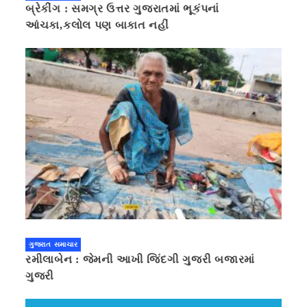
બ્રેકીંગ : સમગ્ર ઉત્તર ગુજરાતમાં ભૂકંપનાં
આંચકા,કલોલ પણ બાકાત નહીં
ગુજરાત સમાચાર
રમીલાબેન : જેમની આખી જિંદગી ગુજરી બજારમાં
ગુજરી