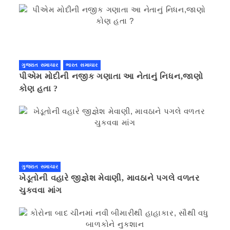
ગુજરાત સમાચાર
ભારત સમાચાર
પીએમ મોદીની નજીક ગણાતા આ નેતાનું નિધન,જાણો
કોણ હતા ?
ગુજરાત સમાચાર
ખેડૂતોની વહારે જીજ્ઞેશ મેવાણી, માવઠાને પગલે વળતર
ચુકવવા માંગ