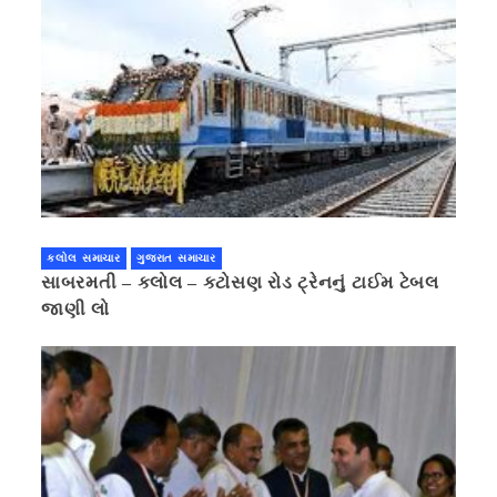
કલોલ સમાચાર
ગુજરાત સમાચાર
સાબરમતી – કલોલ – કટોસણ રોડ ટ્રેનનું ટાઈમ ટેબલ
જાણી લો