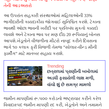
તેની આડઅસરો
આ ઉપરાંત સહકારી સંસ્થાઓમાં મહિલાઓની 33%
ભાગીદારીની કાયદાકીય જોગવાઈ સુનિશ્ચિત કરશે. ટેકાના
ભાવથી ઓછા ભાવની ખરીદી પર પ્રતિબંધ મુકતો કાયદો
લાવશે અને ટેકાના ભાવ પર મણ દીઠ 20 રૂપિયાનું બોનસ
આપશે.ખેડૂતોને વીજળીના મીટરો નાબૂદ કરીને દિવસના
ભાગે ૧૦ કલાક ફ્રી વિજળી તેમજ ”સોલાર-વીન્‍ડ મીની
ફાર્મીંગ” માટે માતબર સહાય કરાશે.
Trending
છત્રાલમાં પ્રાણીની બખોલમાં
અડધી ફસાયેલી લાશ મળી,
વાંચો શું છે સમગ્ર મામલો
જમીન માપણીમાં રૂ.૫૦૦ કરોડનો ભષ્ટ્રાચાર કરીને કરેલ
વિવાદાસ્પદ જમીન માપણી રદ કરી, ખેડૂતોને અને તમામને