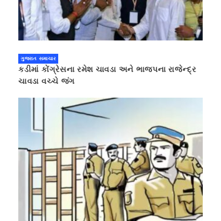
ગુજરાત સમાચાર
કડીમાં કોંગ્રેસના રમેશ ચાવડા અને ભાજપના રાજેન્દ્ર
ચાવડા વચ્ચે જંગ