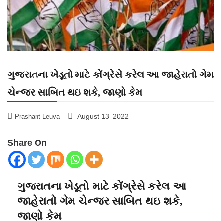
ગુજરાતના ખેડૂતો માટે કોંગ્રેસે કરેલ આ જાહેરાતો ગેમ
ચેન્જર સાબિત થઇ શકે, જાણો કેમ
August 13, 2022
Prashant Leuva
Share On
ગુજરાતના ખેડૂતો માટે કોંગ્રેસે કરેલ આ
જાહેરાતો ગેમ ચેન્જર સાબિત થઇ શકે,
જાણો કેમ