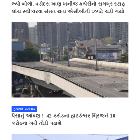
લ્યો બોલો, વડોદરા ખાણ ખનીજ કચેરીનો સમગ્ર સ્ટાફ
લાંચ સ્વીકારવા સંમત થતા એસીબીની ઝપટે ચડી ગયો
ગુજરાત સમાચાર
પૈસાનું આંધણ ! 42 કરોડના હાટકેશ્વર બ્રિજને 10
કરોડના ખર્ચે તોડી પડાશે