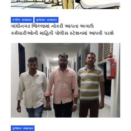
કલોલ સમાચાર
ગુજરાત સમાચાર
ગાંધીનગર જિલ્લામાં નોકરી આપતા અગાઉ
કર્મચારીઓની માહિતી પોલીસ સ્ટેશનમાં આપવી પડશે
ગુજરાત સમાચાર