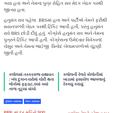
ગયા હતા અને તેમના પુત્ર રોહિત રાવ મેદક બેઠક પરથી
જીત્યા હતા.
હનુમંત રાવ પહેલા BRSમાં હતા અને પાર્ટીએ તેમને ફરીથી
મયનપલ્લી બેઠક પરથી ટિકિટ આપી હતી, પરંતુ હનુમંત
રાવે BRS છોડી દીધું હતું. કોંગ્રેસે હનુમંત રાવ અને તેમના
પુત્રને ટિકિટ આપી હતી. કોંગ્રેસના ઉમેદવાર વિવેકાનંદ
ચેન્નુર અને તેમના ભાઈજી વિનોદ બેલામપલ્લેએ ચૂંટણી
જીતી હતી.
કલોલમાં તસ્કરરાજ યથાવત
કલોલની રેલવે કોલોનીમાં
: બંધ દુકાન-ઘરોમાં ચોરી થતા
ખાડામાં ફસાયેલ આખલાનું
લોકોમાં ફફડાટ,ક્યાં ક્યાં
રેસ્ક્યુ કરાયું
તાળા તૂટ્યા વાંચો
ગુજરાત સમાચાર
ભારત સમાચાર
PPF માં દર મહિને 500