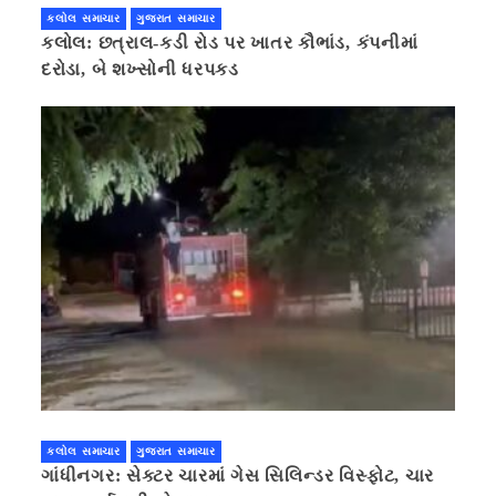
કલોલ સમાચાર
ગુજરાત સમાચાર
કલોલ: છત્રાલ-કડી રોડ પર ખાતર કૌભાંડ, કંપનીમાં
દરોડા, બે શખ્સોની ધરપકડ
કલોલ સમાચાર
ગુજરાત સમાચાર
ગાંધીનગર: સેક્ટર ચારમાં ગેસ સિલિન્ડર વિસ્ફોટ, ચાર