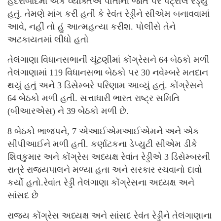
હૈદરાબાદમાં એક વ્યક્તિએ પોતાની જાત પર પેટ્રોલ રેડ્યું
હતું. તેમણે માંગ કરી હતી કે રેવંત રેડ્ડીને સીએમ બનાવવામાં
આવે, નહીં તો હું આત્મહત્યા કરીશ. પોલીસે તેને
અટકાયતમાં લીધો હતો
તેલંગાણા વિધાનસભાની ચૂંટણીમાં કોંગ્રેસને 64 બેઠકો મળી
તેલંગાણામાં 119 વિધાનસભા બેઠકો પર 30 નવેમ્બરે મતદાન
થયું હતું અને 3 ડિસેમ્બરે પરિણામ આવ્યું હતું. કોંગ્રેસને
64 બેઠકો મળી હતી. સત્તાધારી ભારત રાષ્ટ્ર સમિતિ
(બીઆરએસ) ને 39 બેઠકો મળી છે.
8 બેઠકો ભાજપને, 7 એઆઈએમઆઈએમને અને એક
સીપીઆઈને મળી હતી. કર્ણાટકના ડેપ્યુટી સીએમ ડીકે
શિવકુમાર અને કોંગ્રેસ અધ્યક્ષ રેવાંત રેડ્ડીએ 3 ડિસેમ્બરની
રાત્રે રાજ્યપાલને મળ્યા હતા અને સરકાર રચવાનો દાવો
કર્યો હતો.રેવાંત રેડ્ડી તેલંગાણા કોંગ્રેસના અધ્યક્ષ અને
સાંસદ છે
રાજ્ય કોંગ્રેસ અધ્યક્ષ અને સાંસદ રેવંત રેડ્ડીને તેલંગાણાના