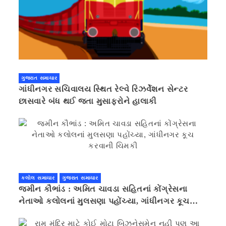
ગુજરાત સમાચાર
ગાંધીનગર સચિવાલય સ્થિત રેલ્વે રિઝર્વેશન સેન્ટર
છાસવારે બંધ થઈ જતા મુસાફરોને હાલાકી
કલોલ સમાચાર
ગુજરાત સમાચાર
જમીન કૌભાંડ : અમિત ચાવડા સહિતનાં કોંગ્રેસના
નેતાઓ કલોલનાં મુલસણા પહોંચ્યા, ગાંધીનગર કૂચ
કરવાની ચિમકી