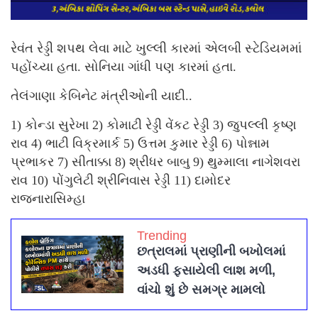
રેવંત રેડ્ડી શપથ લેવા માટે ખુલ્લી કારમાં એલબી સ્ટેડિયમમાં
પહોંચ્યા હતા. સોનિયા ગાંધી પણ કારમાં હતા.
તેલંગાણા કેબિનેટ મંત્રીઓની યાદી..
1) કોન્ડા સુરેખા 2) કોમાટી રેડ્ડી વેંકટ રેડ્ડી 3) જુપલ્લી કૃષ્ણ
રાવ 4) ભાટી વિક્રમાર્ક 5) ઉત્તમ કુમાર રેડ્ડી 6) પોન્નામ
પ્રભાકર 7) સીતાક્કા 8) શ્રીધર બાબુ 9) થુમ્માલા નાગેશવરા
રાવ 10) પોંગુલેટી શ્રીનિવાસ રેડ્ડી 11) દામોદર
રાજનારાસિમ્હા
Trending
છત્રાલમાં પ્રાણીની બખોલમાં
અડધી ફસાયેલી લાશ મળી,
વાંચો શું છે સમગ્ર મામલો