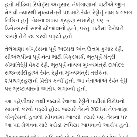
હતો મીડિયા રિપોર્ટ્સ અનુસાર, તેલંગાણામાં પાર્ટીએ જીત
મેળવી ત્યારથી મુખ્યમંત્રી પદ માટે રેવંત રેડ્ડીનું નામ લગભગ
નિશ્ચિત હતું. તેમના શપથ ગ્રહણ સમારોહ પણ 6
ડિસેમ્બરની સાંજે યોજાવાનો હતો, પરંતુ પાર્ટીમાં વિરોધને
કારણે તેને રદ કરવો પડ્યો હતો.
તેલંગાણા કોંગ્રેસના પૂર્વ અધ્યક્ષ એન ઉત્તમ કુમાર રેડ્ડી,
સીએલપીના પૂર્વ નેતા ભાટી વિક્રમાર્ક, ભૂતપૂર્વ મંત્રી
કોમાતિરેડ્ડી વેંકટ રેડ્ડી, ભૂતપૂર્વ નાયબ મુખ્યમંત્રી દામોદર
રાજનરાસિંહાએ રેવંત રેડ્ડીના મુખ્યમંત્રી તરીકેના
શપથગ્રહણનો વિરોધ કર્યો હતો. આ નેતાઓએ રેવંત રેડ્ડી
પર ભ્રષ્ટાચારનો આરોપ લગાવ્યો હતો.
આ પહેલીવાર નથી જ્યારે રેવાન્થ રેડ્ડીને પાર્ટીમાં વિરોધનો
સામનો કરવો પડ્યો હોય. જ્યારે તેમને 2021માં તેલંગાણા
કોંગ્રેસનો હવાલો સોંપવામાં આવ્યો ત્યારે પણ તેમના પર
આ પદ મેળવવા માટે કરોડો રૂપિયા આપવાનો આરોપ હતો.