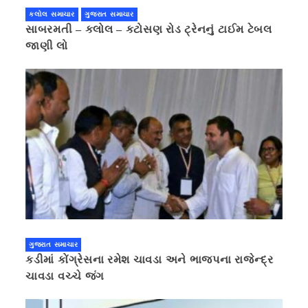
કલોલ સમાચાર
ગુજરાત સમાચાર
સાબરમતી – કલોલ – કટોસણ રોડ ટ્રેનનું ટાઈમ ટેબલ
જાણી લો
ગુજરાત સમાચાર
કડીમાં કોંગ્રેસના રમેશ ચાવડા અને ભાજપના રાજેન્દ્ર
ચાવડા વચ્ચે જંગ