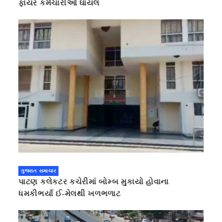
ફાયર કર્મચારીઓ ઘાયલ
ગુજરાત સમાચાર
પાટણ કલેકટર કચેરીમાં બોમ્બ મુકાયો હોવાના
ધમકીભર્યા ઈ-મેલથી ખળભળાટ