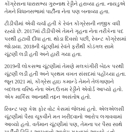
કોંગ્રેસના ધારાસભ્ય ગુરુનાથ રેડ્ડીને હરાવ્યા હતા. નાયડુએ
તેમને વિધાનસભામાં પાર્ટીના નેતા પણ બનાવ્યા હતા.
ટીડીપીમાં એવી ચર્ચા હતી કે રેવંત કોંગ્રેસની નજીક વધી
રહ્યો છે. 2017માં ટીડીપીએ તેમને ગૃહના નેતા તરીકેના પદ
પરથી હટાવી દીધા હતા. થોડા દિવસો પછી, રેવન્ટ કોંગ્રેસમાં
જોડાયા. 2018ની ચૂંટણીમાં રેવંતે ફરીથી કોડંગલ સામે
ચૂંટણી લડી હતી અને હારી ગયા હતા.
2019ની લોકસભા ચૂંટણીમાં તેમણે મલકાંગીરી બેઠક પરથી
ચૂંટણી લડી હતી અને પ્રથમ વખત સંસદમાં પહોંચ્યા હતા.
જૂન 2021 માં, કોંગ્રેસ હાઇ કમાન્ડે તેમને તેલંગાણાને
બદલતા વરિષ્ઠ નેતા એન.ઉત્તમ રેડ્ડીને એવોર્ડ આપ્યો હતો.
એક માર્કિસ આનાથી તદ્દન અસંતોષ હતો.
રિવન્ટ પણ કેશ ફોર વોટ કેસમાં જેલમાં હતો. એલએલસી
ચૂંટણીમાં પૈસા ચૂકવીને મત ખરીદવાનો આરોપ લગાવવામાં
આવ્યો હતો. વર્તમાન ચૂંટણીમાં પણ, તેમના પર પૈસા સાથે
પાર્ટીની ટિકિટ આપવાનો આરોપ મૂકવામાં આવ્યો હતો.