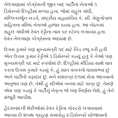
તેલંગાણામાં કોંગ્રેસની જીત બાદ પાર્ટીના નેતાઓ 5
ડિસેમ્બરે દિલ્હીમાં મળ્યા હતા. જેમાં રાહુલ ગાંધી,
મલ્લિકાર્જુન ખડગે, રાષ્ટ્રીય મહાસચિવ કે. સી. વેણુગોપાલ
સહિતના વરિષ્ઠ નેતાઓ હાજર રહ્યા હતા. આ બેઠકમાં
રાહુલ ગાંધીએ રેવંત રેડ્ડીના નામ પર સ્ટેમ્પ લગાવ્યા હતા.
રેવંત તેલંગાણા કોંગ્રેસના અધ્યક્ષ છે.
ઉત્તમ કુમારે પણ મુખ્યમંત્રી પદ માટે બિડ રજૂ કરી હતી
એન ઉત્તમ કુમાર રેડ્ડીએ 5 ડિસેમ્બરે કહ્યું હતું કે તેઓ પણ
મુખ્યમંત્રી પદ માટે સ્પર્ધામાં છે. દિલ્હીમાં મીડિયા સાથે વાત
કરતા ઉત્તમ કુમારે કહ્યું કે, હું સાત વખતનો ધારાસભ્ય છું
અને પાર્ટીનો વફાદાર છું. મને સશસ્ત્ર દળમાં સેવા આપવાનો
અનુભવ પણ છે, તેથી હું સીએમ બનવા માટે પાત્ર છું. તેમણે
એમ પણ કહ્યું કે પાર્ટીનું નેતૃત્વ જે પણ નિર્ણય લેશે, હું તેને
મંજૂરી આપીશ.
હૈદરાબાદની શેરીઓમાં રેવંત રેડ્ડીના પોસ્ટરો લગાવવામાં
આવ્યા છે.શપથ ગ્રહણ સમારોહ 6 ડિસેમ્બરે યોજાવાનો