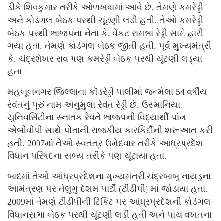
ડીકે શિવકુમાર તરીકે ઓળખવામાં આવે છે. તેમણે કમરેડ્ડી
અને કોડંગલ બેઠક પરથી ચૂંટણી લડી હતી. તેઓ કમરેડ્ડી
બેઠક પરથી ભાજપના નેતા કે. વેંકટ રામન્ના રેડ્ડી સામે હારી
ગયા હતા. તેમણે કોડંગલ બેઠક જીતી હતી. પૂર્વ મુખ્યમંત્રી
કે. ચંદ્રશેખર રાવ પણ કમરેડ્ડી બેઠક પરથી ચૂંટણી લડ્યા
હતા.
મહબૂબનગર જિલ્લાના કોંડરેડ્ડી પાલીમાં જન્મેલા 54 વર્ષીય
રેવંતનું પૂરું નામ અનુમુલા રેવંત રેડ્ડી છે. ઉસ્માનિયા
યુનિવર્સિટીના સ્નાતક રેવંતે ભાજપની વિદ્યાર્થી પાંખ
એબીવીપી સાથે પોતાની રાજકીય કારકિર્દીની શરૂઆત કરી
હતી. 2007માં તેઓ સ્વતંત્ર ઉમેદવાર તરીકે આંધ્રપ્રદેશ
વિધાન પરિષદના સભ્ય તરીકે પણ ચૂંટાયા હતા.
બાદમાં તેઓ આંધ્રપ્રદેશના મુખ્યમંત્રી ચંદ્રબાબુ નાયડુના
આમંત્રણ પર તેલુગુ દેશમ પાર્ટી (ટીડીપી) માં જોડાયા હતા.
2009માં તેમણે ટીડીપીની ટિકિટ પર આંધ્રપ્રદેશની કોડંગલ
વિધાનસભા બેઠક પરથી ચૂંટણી લડી હતી અને પાંચ વખતના