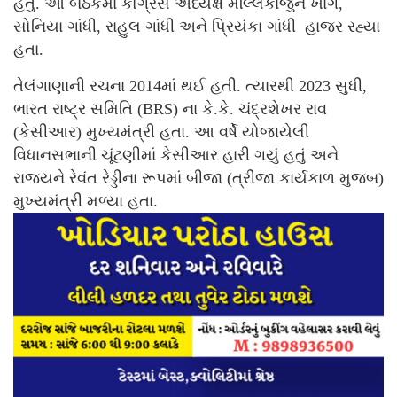
હતું. આ બેઠકમાં કોંગ્રેસ અધ્યક્ષ મલ્લિકાર્જુન ખાર્ગે,
સોનિયા ગાંધી, રાહુલ ગાંધી અને પ્રિયંકા ગાંધી હાજર રહ્યા
હતા.
તેલંગાણાની રચના 2014માં થઈ હતી. ત્યારથી 2023 સુધી,
ભારત રાષ્ટ્ર સમિતિ (BRS) ના કે.કે. ચંદ્રશેખર રાવ
(કેસીઆર) મુખ્યમંત્રી હતા. આ વર્ષે યોજાયેલી
વિધાનસભાની ચૂંટણીમાં કેસીઆર હારી ગયું હતું અને
રાજ્યને રેવંત રેડ્ડીના રૂપમાં બીજા (ત્રીજા કાર્યકાળ મુજબ)
મુખ્યમંત્રી મળ્યા હતા.