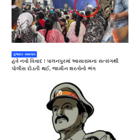
ગુજરાત સમાચાર
હવે નવો વિવાદ ! પાલનપુરમાં આસારામના સત્સંગથી
પોલીસ દોડતી થઈ, જામીન શરતોનો ભંગ