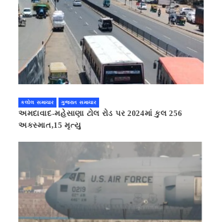
કલોલ સમાચાર
ગુજરાત સમાચાર
અમદાવાદ-મહેસાણા ટોલ રોડ પર 2024માં કુલ 256
અકસ્માત,15 મૃત્યુ