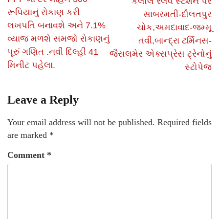
કલોલ રેલવે સ્ટેશન પર
રૂપિયાનું રોકાણ કરી
સાબરમતી-દૌલતપુર
લખપતિ બનાવશે અને 7.1%
ચોક,અમદાવાદ-જમ્મૂ
વ્યાજ મળશે સમજો રોકાણનું
તવી,બાન્દ્રા ટર્મિનસ-
પૂરું ગણિત .નવી દિલ્હી 41
જૈસલમેર એક્સપ્રેસ ટ્રેનોનું
મિનીટ પહેલા.
સ્ટોપેજ
Leave a Reply
Your email address will not be published.
Required fields
are marked
*
Comment
*