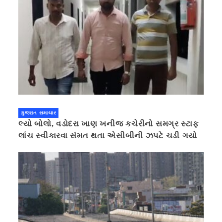
ગુજરાત સમાચાર
લ્યો બોલો, વડોદરા ખાણ ખનીજ કચેરીનો સમગ્ર સ્ટાફ
લાંચ સ્વીકારવા સંમત થતા એસીબીની ઝપટે ચડી ગયો