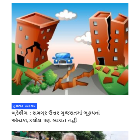
ગુજરાત સમાચાર
બ્રેકીંગ : સમગ્ર ઉત્તર ગુજરાતમાં ભૂકંપનાં
આંચકા,કલોલ પણ બાકાત નહીં