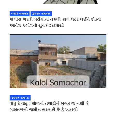
કલોલ સમાચાર
ગુજરાત સમાચાર
પોલીસ ભરતી પરીક્ષામાં નકલી કોલ લેટર લઈને દોડવા
આવેલ કલોલનો યુવક ઝડપાયો
ગુજરાત સમાચાર
વાહ રે વાહ ! થોળનાં તલાટીને ખબર જ નથી કે
ગામતળની જમીન સરકારી છે કે ખાનગી