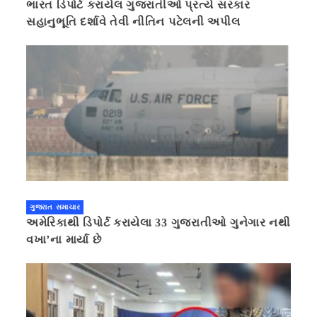
ભારત ડિપોર્ટ કરાયેલ ગુજરાતીઓ પ્રત્યે સરકાર
સહાનુભૂતિ દર્શાવે તેવી નીતિન પટેલની અપીલ
ગુજરાત સમાચાર
અમેરિકાથી ડિપોર્ટ કરાયેલા 33 ગુજરાતીઓ ગુનેગાર નથી
વખા’ના માર્યા છે