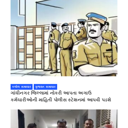
કલોલ સમાચાર
ગુજરાત સમાચાર
ગાંધીનગર જિલ્લામાં નોકરી આપતા અગાઉ
કર્મચારીઓની માહિતી પોલીસ સ્ટેશનમાં આપવી પડશે