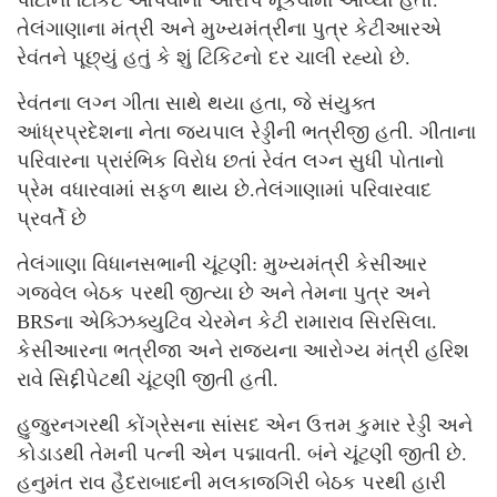
તેલંગાણાના મંત્રી અને મુખ્યમંત્રીના પુત્ર કેટીઆરએ
રેવંતને પૂછ્યું હતું કે શું ટિકિટનો દર ચાલી રહ્યો છે.
રેવંતના લગ્ન ગીતા સાથે થયા હતા, જે સંયુક્ત
આંધ્રપ્રદેશના નેતા જયપાલ રેડ્ડીની ભત્રીજી હતી. ગીતાના
પરિવારના પ્રારંભિક વિરોધ છતાં રેવંત લગ્ન સુધી પોતાનો
પ્રેમ વધારવામાં સફળ થાય છે.
તેલંગાણામાં પરિવારવાદ
પ્રવર્તે છે
તેલંગાણા વિધાનસભાની ચૂંટણી: મુખ્યમંત્રી કેસીઆર
ગજવેલ બેઠક પરથી જીત્યા છે અને તેમના પુત્ર અને
BRSના એક્ઝિક્યુટિવ ચેરમેન કેટી રામારાવ સિરસિલા.
કેસીઆરના ભત્રીજા અને રાજ્યના આરોગ્ય મંત્રી હરિશ
રાવે સિદ્દીપેટથી ચૂંટણી જીતી હતી.
હુજુરનગરથી કોંગ્રેસના સાંસદ એન ઉત્તમ કુમાર રેડ્ડી અને
કોડાડથી તેમની પત્ની એન પદ્માવતી. બંને ચૂંટણી જીતી છે.
હનુમંત રાવ હૈદરાબાદની મલકાજગિરી બેઠક પરથી હારી