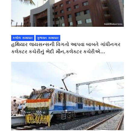
કલોલ સમાચાર
ગુજરાત સમાચાર
હથિયાર લાયસન્સની વિગતો આપવા બાબતે ગાંધીનગર
કલેક્ટર કચેરીનું ભેદી મૌન,કલેક્ટર કચેરીએ
પ્રાઈવસીનું બહાનું ધરી માહિતી છુપાવી