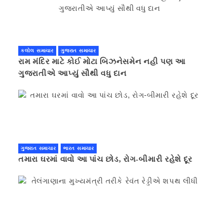
કલોલ સમાચાર
ગુજરાત સમાચાર
રામ મંદિર માટે કોઈ મોટા બિઝનેસમેન નહી પણ આ
ગુજરાતીએ આપ્યું સૌથી વધુ દાન
ગુજરાત સમાચાર
ભારત સમાચાર
તમારા ઘરમાં વાવો આ પાંચ છોડ, રોગ-બીમારી રહેશે દૂર