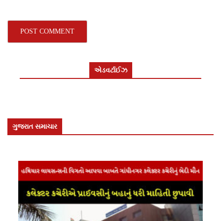
એડવર્ટાઈઝ
ગુજરાત સમાચાર