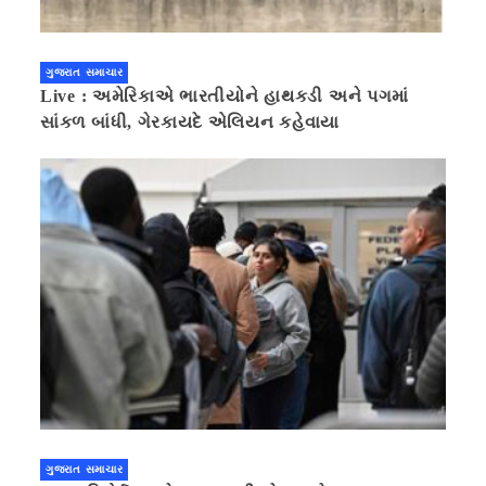
ગુજરાત સમાચાર
Live : અમેરિકાએ ભારતીયોને હાથકડી અને પગમાં
સાંકળ બાંધી, ગેરકાયદે એલિયન કહેવાયા
ગુજરાત સમાચાર