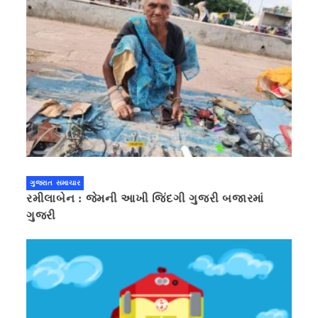
ગુજરાત સમાચાર
રમીલાબેન : જેમની આખી જિંદગી ગુજરી બજારમાં
ગુજરી