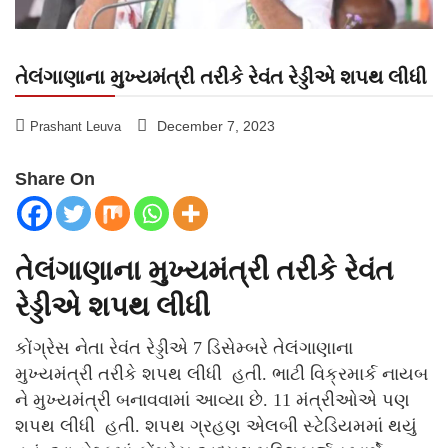
તેલંગાણાના મુખ્યમંત્રી તરીકે રેવંત રેડ્ડીએ શપથ લીધી
December 7, 2023
Prashant Leuva
Share On
તેલંગાણાના મુખ્યમંત્રી તરીકે રેવંત
રેડ્ડીએ શપથ લીધી
કોંગ્રેસ નેતા રેવંત રેડ્ડીએ 7 ડિસેમ્બરે તેલંગાણાના
મુખ્યમંત્રી તરીકે શપથ લીધી હતી. ભાટી વિક્રમાર્ક નાયબ
ને મુખ્યમંત્રી બનાવવામાં આવ્યા છે. 11 મંત્રીઓએ પણ
શપથ લીધી હતી. શપથ ગ્રહણ એલબી સ્ટેડિયમમાં થયું