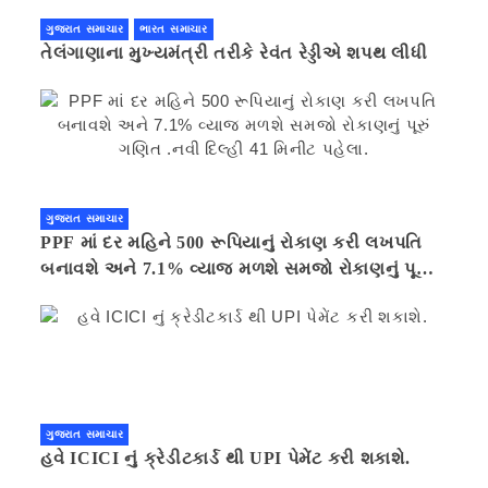
ગુજરાત સમાચાર
ભારત સમાચાર
તેલંગાણાના મુખ્યમંત્રી તરીકે રેવંત રેડ્ડીએ શપથ લીધી
ગુજરાત સમાચાર
PPF માં દર મહિને 500 રૂપિયાનું રોકાણ કરી લખપતિ
બનાવશે અને 7.1% વ્યાજ મળશે સમજો રોકાણનું પૂરું
ગણિત .નવી દિલ્હી 41 મિનીટ પહેલા.
ગુજરાત સમાચાર
હવે ICICI નું ક્રેડીટકાર્ડ થી UPI પેમેંટ કરી શકાશે.