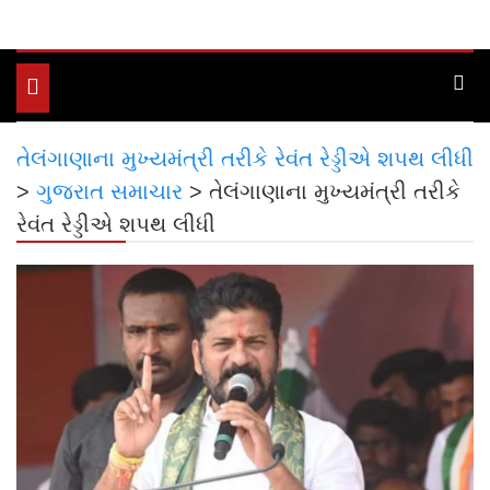
Toggle
navigation
તેલંગાણાના મુખ્યમંત્રી તરીકે રેવંત રેડ્ડીએ શપથ લીધી
>
ગુજરાત સમાચાર
>
તેલંગાણાના મુખ્યમંત્રી તરીકે
રેવંત રેડ્ડીએ શપથ લીધી