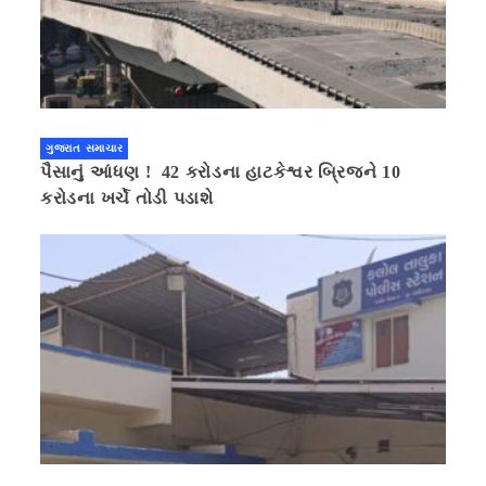
ગુજરાત સમાચાર
પૈસાનું આંધણ ! 42 કરોડના હાટકેશ્વર બ્રિજને 10
કરોડના ખર્ચે તોડી પડાશે