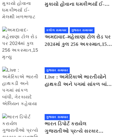
મુકાયો હોવાના ધમકીભર્યા ઈ-
મેલથી ખળભળાટ
કલોલ સમાચાર
ગુજરાત સમાચાર
અમદાવાદ-મહેસાણા ટોલ રોડ પર
2024માં કુલ 256 અકસ્માત,15
મૃત્યુ
ગુજરાત સમાચાર
Live : અમેરિકાએ ભારતીયોને
હાથકડી અને પગમાં સાંકળ બાંધી,
ગેરકાયદે એલિયન કહેવાયા
ગુજરાત સમાચાર
ભારત ડિપોર્ટ કરાયેલ
ગુજરાતીઓ પ્રત્યે સરકાર