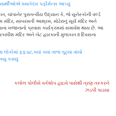
ર્થીઓએ ધમાકેદાર પર્ફોર્મન્સ આપ્યું
, ચાંપાનેર પુરાતત્વીય ઉદ્યાન કે, જે યુનેસ્કોની વર્લ્ડ
મંદિર, સાબરમતી આશ્રમ, મોઢેરાનું સૂર્ય મંદિર અને
સાના ખજાનાનો પ્રવાસ કાર્યક્રમમાં સમાવેશ થાય છે. આ
્વારકાધીશ મંદિર અને બેટ દ્વારકાની મુલાકાત 8 દિવસના
ોકોમાં ફફડાટ,ક્યાં ક્યાં તાળા તૂટ્યા વાંચો
્યુ કરાયું
કલોલ પોલીસે વર્કશોપ હાઇવે પાસેથી ત્રણ તસ્કરને
ઝડપી પાડયા