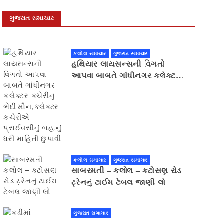
ગુજરાત સમાચાર
કલોલ સમાચાર
ગુજરાત સમાચાર
હથિયાર લાયસન્સની વિગતો
આપવા બાબતે ગાંધીનગર કલેક્ટર
કચેરીનું ભેદી મૌન,કલેક્ટર
કચેરીએ પ્રાઈવસીનું બહાનું ધરી
માહિતી છુપાવી
કલોલ સમાચાર
ગુજરાત સમાચાર
સાબરમતી – કલોલ – કટોસણ રોડ
ટ્રેનનું ટાઈમ ટેબલ જાણી લો
ગુજરાત સમાચાર