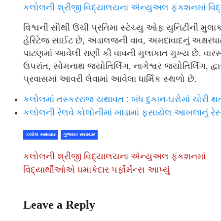
કલોલની શ્રીજી વિદ્યાલયના ઍન્યુઅલ ફંકશનમાં વિદ્યા
વિશ્વની સૌથી ઉંચી પ્રતિમા સ્ટેચ્યુ ઓફ યુનિટીની મુલાકાત
હેરિટેજ સાઈટ છે, અડાલજની વાવ, અમદાવાદનું અક્ષરધામ 
પાટણમાં આવેલી રાણી કી વાવની મુલાકાત મુખ્ય છે. વાર
ઉપરાંત, સોમનાથ જ્યોતિર્લિંગ, નાગેશ્વર જ્યોતિર્લિંગ, દ
પ્રવાસમાં આવરી લેવામાં આવેલા ધાર્મિક સ્થળો છે.
કલોલમાં તસ્કરરાજ યથાવત : બંધ દુકાન-ઘરોમાં ચોરી થતા લ
કલોલની રેલવે કોલોનીમાં ખાડામાં ફસાયેલ આખલાનું રેસ્ક
કલોલ સમાચાર
ગુજરાત સમાચાર
કલોલની શ્રીજી વિદ્યાલયના ઍન્યુઅલ ફંકશનમાં
વિદ્યાર્થીઓએ ધમાકેદાર પર્ફોર્મન્સ આપ્યું
Leave a Reply