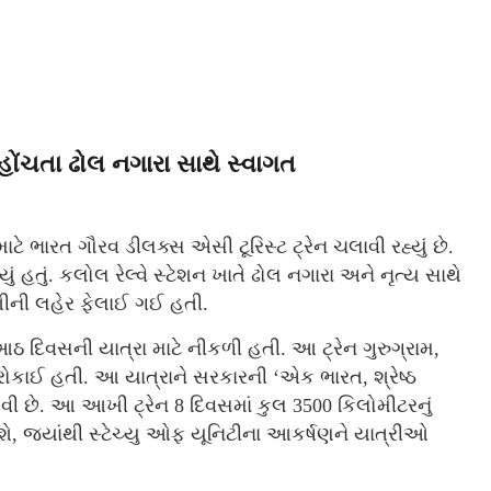
ોંચતા ઢોલ નગારા સાથે સ્વાગત
 ભારત ગૌરવ ડીલક્સ એસી ટૂરિસ્ટ ટ્રેન ચલાવી રહ્યું છે.
 હતું. કલોલ રેલ્વે સ્ટેશન ખાતે ઢોલ નગારા અને નૃત્ય સાથે
ુશીની લહેર ફેલાઈ ગઈ હતી.
ઠ દિવસની યાત્રા માટે નીકળી હતી. આ ટ્રેન ગુરુગ્રામ,
 રોકાઈ હતી. આ યાત્રાને સરકારની ‘એક ભારત, શ્રેષ્ઠ
 છે. આ આખી ટ્રેન 8 દિવસમાં કુલ 3500 કિલોમીટરનું
ાશે, જ્યાંથી સ્ટેચ્યુ ઓફ યૂનિટીના આકર્ષણને યાત્રીઓ