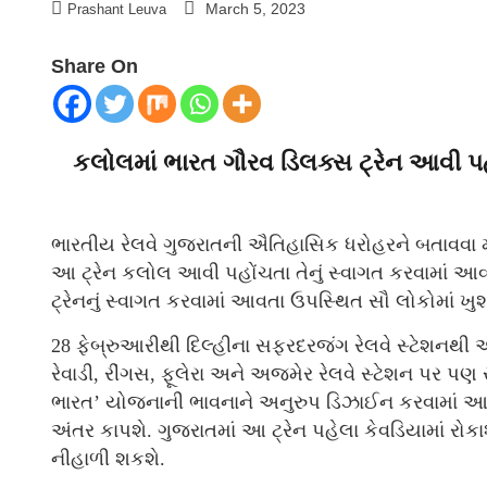
March 5, 2023
Prashant Leuva
Share On
કલોલમાં ભારત ગૌરવ ડિલક્સ ટ્રેન આવી પહ
ભારતીય રેલવે ગુજરાતની ઐતિહાસિક ધરોહરને બતાવવા માટે
આ ટ્રેન કલોલ આવી પહોંચતા તેનું સ્વાગત કરવામાં આવ્યું
ટ્રેનનું સ્વાગત કરવામાં આવતા ઉપસ્થિત સૌ લોકોમાં ખ
28 ફેબ્રુઆરીથી દિલ્હીના સફરદરજંગ રેલવે સ્ટેશનથી આ
રેવાડી, રીંગસ, ફૂલેરા અને અજમેર રેલવે સ્ટેશન પર પણ
ભારત’ યોજનાની ભાવનાને અનુરુપ ડિઝાઈન કરવામાં આવી
અંતર કાપશે. ગુજરાતમાં આ ટ્રેન પહેલા કેવડિયામાં રોક
નીહાળી શકશે.