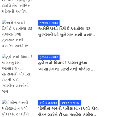
સહાનુભૂતિ દર્શાવે તેવી નીતિન
પટેલની અપીલ
ગુજરાત સમાચાર
અમેરિકાથી ડિપોર્ટ કરાયેલા 33
ગુજરાતીઓ ગુનેગાર નથી વખા’ના
માર્યા છે
ગુજરાત સમાચાર
હવે નવો વિવાદ ! પાલનપુરમાં
આસારામના સત્સંગથી પોલીસ
દોડતી થઈ, જામીન શરતોનો ભંગ
કલોલ સમાચાર
ગુજરાત સમાચાર
પોલીસ ભરતી પરીક્ષામાં નકલી કોલ
લેટર લઈને દોડવા આવેલ કલોલનો