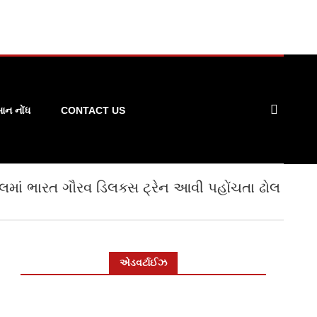
ન નોંધ
CONTACT US
લમાં ભારત ગૌરવ ડિલક્સ ટ્રેન આવી પહોંચતા ઢોલ
એડવર્ટાઈઝ