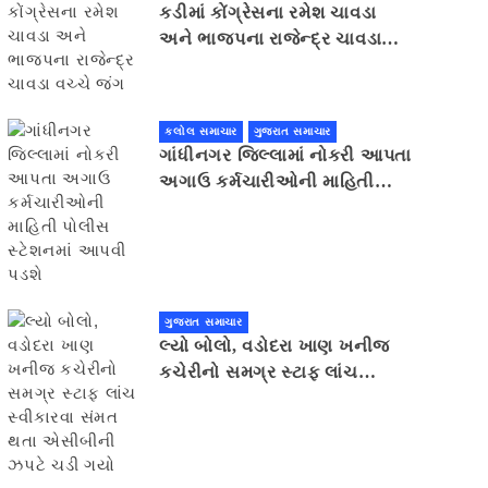
કડીમાં કોંગ્રેસના રમેશ ચાવડા
અને ભાજપના રાજેન્દ્ર ચાવડા
વચ્ચે જંગ
કલોલ સમાચાર
ગુજરાત સમાચાર
ગાંધીનગર જિલ્લામાં નોકરી આપતા
અગાઉ કર્મચારીઓની માહિતી
પોલીસ સ્ટેશનમાં આપવી પડશે
ગુજરાત સમાચાર
લ્યો બોલો, વડોદરા ખાણ ખનીજ
કચેરીનો સમગ્ર સ્ટાફ લાંચ
સ્વીકારવા સંમત થતા એસીબીની
ઝપટે ચડી ગયો