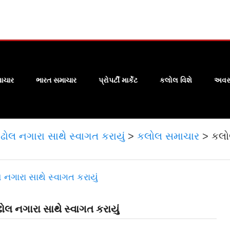
ાચાર
ભારત સમાચાર
પ્રોપર્ટી માર્કેટ
કલોલ વિશે
અવસા
ોલ નગારા સાથે સ્વાગત કરાયું
>
કલોલ સમાચાર
>
કલો
ોલ નગારા સાથે સ્વાગત કરાયું