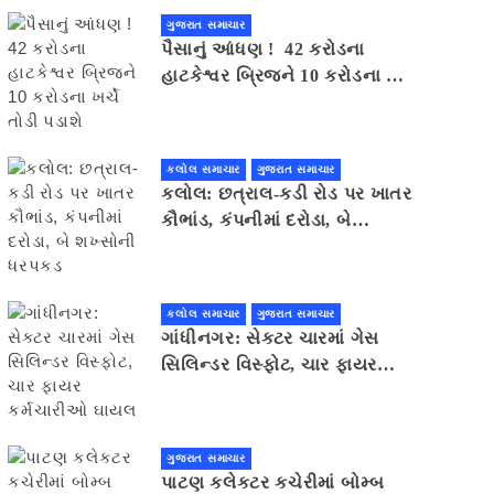
ગુજરાત સમાચાર
પૈસાનું આંધણ ! 42 કરોડના
હાટકેશ્વર બ્રિજને 10 કરોડના ખર્ચે
તોડી પડાશે
કલોલ સમાચાર
ગુજરાત સમાચાર
કલોલ: છત્રાલ-કડી રોડ પર ખાતર
કૌભાંડ, કંપનીમાં દરોડા, બે
શખ્સોની ધરપકડ
કલોલ સમાચાર
ગુજરાત સમાચાર
ગાંધીનગર: સેક્ટર ચારમાં ગેસ
સિલિન્ડર વિસ્ફોટ, ચાર ફાયર
કર્મચારીઓ ઘાયલ
ગુજરાત સમાચાર
પાટણ કલેકટર કચેરીમાં બોમ્બ