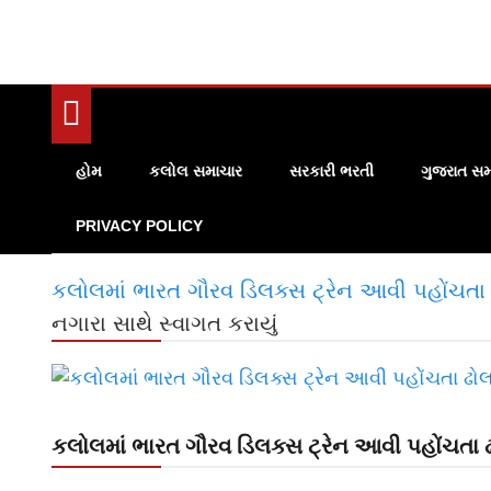
હોમ
કલોલ સમાચાર
સરકારી ભરતી
ગુજરાત સમ
PRIVACY POLICY
કલોલમાં ભારત ગૌરવ ડિલક્સ ટ્રેન આવી પહોંચતા ઢ
નગારા સાથે સ્વાગત કરાયું
કલોલમાં ભારત ગૌરવ ડિલક્સ ટ્રેન આવી પહોંચતા ઢ