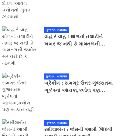
યુવક ઝડપાયો
ગુજરાત સમાચાર
વાહ રે વાહ ! થોળનાં તલાટીને
ખબર જ નથી કે ગામતળની
જમીન સરકારી છે કે ખાનગી
ગુજરાત સમાચાર
બ્રેકીંગ : સમગ્ર ઉત્તર ગુજરાતમાં
ભૂકંપનાં આંચકા,કલોલ પણ
બાકાત નહીં
ગુજરાત સમાચાર
રમીલાબેન : જેમની આખી જિંદગી