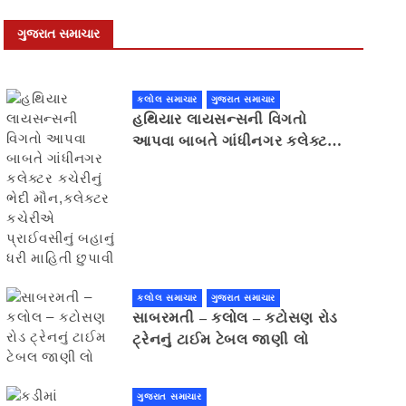
ગુજરાત સમાચાર
કલોલ સમાચાર
ગુજરાત સમાચાર
હથિયાર લાયસન્સની વિગતો
આપવા બાબતે ગાંધીનગર કલેક્ટર
કચેરીનું ભેદી મૌન,કલેક્ટર
કચેરીએ પ્રાઈવસીનું બહાનું ધરી
માહિતી છુપાવી
કલોલ સમાચાર
ગુજરાત સમાચાર
સાબરમતી – કલોલ – કટોસણ રોડ
ટ્રેનનું ટાઈમ ટેબલ જાણી લો
ગુજરાત સમાચાર