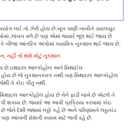
ઉપયોગ લઈ તો ઝેરી હોય છે.ખૂબ પાણી નાખીને ડાયલયુટ
માં ઝાંખપ વળે છે પણ એમાં જ્યારે ભૂલ થઈ જાય છે
ાય કે બીજા આંતરિક અંગોમાં કાયમિક નુકશાન થઈ જાય છે.
, નહીં તો થશે મોટું નુકશાન
 હોય છે.ઇથાઇલ આલ્કોહોલ અને મિથાઈલ
ોલ હોય છે જે નુકશાનકારક નથી.પણ મિથાઇલ આલ્કોહોલ
ેથી તે કોઇ પીતુ નથી.
ે મિથાઇલ આલ્કોહોલ હોય છે તેને ફાડી નાખે છે એટલે તે
ી શકાય છે. જ્યારે આ આવી પ્રક્રિયા કરવામાં કોઇ
જેને દેશી ભાષામાં લઠ્ઠો કહે છે અને પરિણામને લઠ્ઠાકાંડ
 પણ આંખની રોશની કાયમ માટે જતી રહે છે.