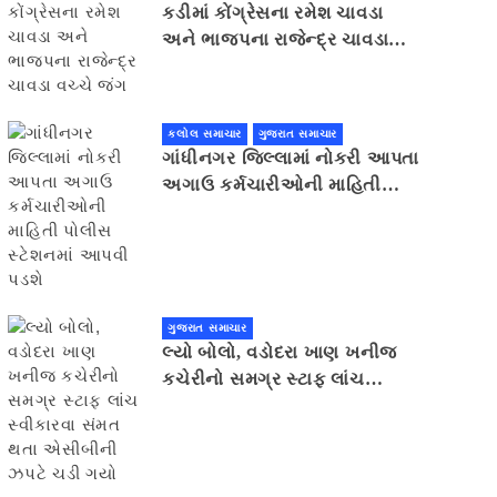
કડીમાં કોંગ્રેસના રમેશ ચાવડા
અને ભાજપના રાજેન્દ્ર ચાવડા
વચ્ચે જંગ
કલોલ સમાચાર
ગુજરાત સમાચાર
ગાંધીનગર જિલ્લામાં નોકરી આપતા
અગાઉ કર્મચારીઓની માહિતી
પોલીસ સ્ટેશનમાં આપવી પડશે
ગુજરાત સમાચાર
લ્યો બોલો, વડોદરા ખાણ ખનીજ
કચેરીનો સમગ્ર સ્ટાફ લાંચ
સ્વીકારવા સંમત થતા એસીબીની
ઝપટે ચડી ગયો