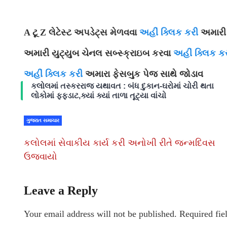
A ટૂ Z લેટેસ્ટ અપડેટ્સ મેળવવા
અહીં ક્લિક કરી
અમારી 
અમારી યુટ્યુબ ચેનલ સબ્સ્ક્રાઇબ કરવા
અહીં ક્લિક ક
અહીં ક્લિક કરી
અમારા ફેસબુક પેજ સાથે જોડાવ
કલોલમાં તસ્કરરાજ યથાવત : બંધ દુકાન-ઘરોમાં ચોરી થતા
લોકોમાં ફફડાટ,ક્યાં ક્યાં તાળા તૂટ્યા વાંચો
ગુજરાત સમાચાર
કલોલમાં સેવાકીય કાર્ય કરી અનોખી રીતે જન્મદિવસ
ઉજવાયો
Leave a Reply
Your email address will not be published.
Required fie