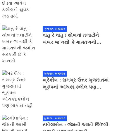
યુવક ઝડપાયો
ગુજરાત સમાચાર
વાહ રે વાહ ! થોળનાં તલાટીને
ખબર જ નથી કે ગામતળની
જમીન સરકારી છે કે ખાનગી
ગુજરાત સમાચાર
બ્રેકીંગ : સમગ્ર ઉત્તર ગુજરાતમાં
ભૂકંપનાં આંચકા,કલોલ પણ
બાકાત નહીં
ગુજરાત સમાચાર
રમીલાબેન : જેમની આખી જિંદગી