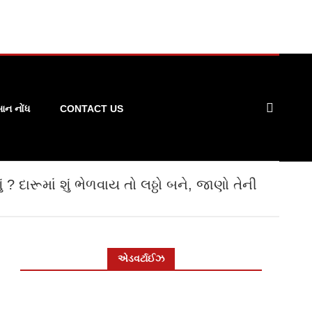
ન નોંધ
CONTACT US
ું ? દારૂમાં શું ભેળવાય તો લઠ્ઠો બને, જાણો તેની
એડવર્ટાઈઝ