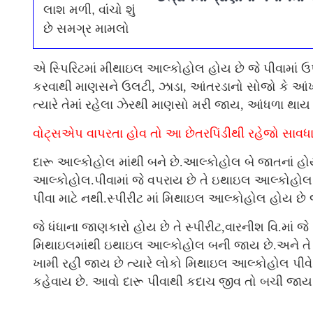
એ સ્પિરિટમાં મીથાઇલ આલ્કોહોલ હોય છે જે પીવામાં 
કરવાથી માણસને ઉલટી, ઝાડા, આંતરડાનો સોજો કે આંખો
ત્યારે તેમાં રહેલા ઝેરથી માણસો મરી જાય, આંધળા થ
વોટ્સએપ વાપરતા હોવ તો આ છેતરપિંડીથી રહેજો સાવધાન
દારૂ આલ્કોહોલ માંથી બને છે.આલ્કોહોલ બે જાતનાં
આલ્કોહોલ.પીવામાં જે વપરાય છે તે ઇથાઇલ આલ્કોહ
પીવા માટે નથી.સ્પીરીટ માં મિથાઇલ આલ્કોહોલ હોય છે જ
જે ધંધાના જાણકારો હોય છે તે સ્પીરીટ,વારનીશ વિ.માં જ
મિથાઇલમાંથી ઇથાઇલ આલ્કોહોલ બની જાય છે.અને તે પ
ખામી રહી જાય છે ત્યારે લોકો મિથાઇલ આલ્કોહોલ પીવે છે 
કહેવાય છે. આવો દારૂ પીવાથી કદાચ જીવ તો બચી જાય