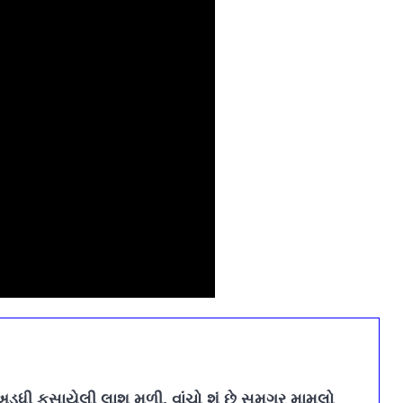
અડધી ફસાયેલી લાશ મળી, વાંચો શું છે સમગ્ર મામલો