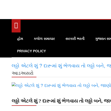
હોમ
કલોલ સમાચાર
સરકારી ભરતી
ગુજરાત સમ
PRIVACY POLICY
લઠ્ઠો એટલે શું ? દારૂમાં શું ભેળવાય તો લઠ્ઠો બ
આડઅસરો
લઠ્ઠો એટલે શું ? દારૂમાં શું ભેળવાય તો લઠ્ઠો બને