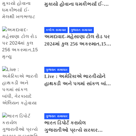
મુકાયો હોવાના ધમકીભર્યા ઈ-
મેલથી ખળભળાટ
કલોલ સમાચાર
ગુજરાત સમાચાર
અમદાવાદ-મહેસાણા ટોલ રોડ પર
2024માં કુલ 256 અકસ્માત,15
મૃત્યુ
ગુજરાત સમાચાર
Live : અમેરિકાએ ભારતીયોને
હાથકડી અને પગમાં સાંકળ બાંધી,
ગેરકાયદે એલિયન કહેવાયા
ગુજરાત સમાચાર
ભારત ડિપોર્ટ કરાયેલ
ગુજરાતીઓ પ્રત્યે સરકાર