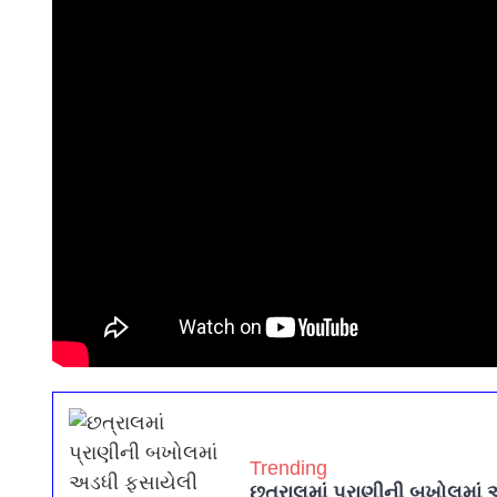
Trending
છત્રાલમાં પ્રાણીની બખોલમાં 