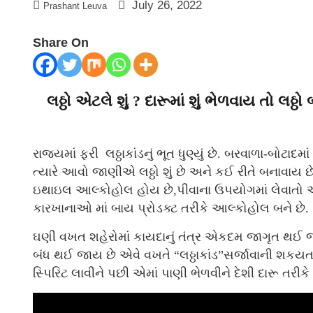
July 26, 2022
Prashant Leuva
Share On
લઠ્ઠો એટલે શું ? દારૂમાં શું ભેળવાય તો લ
રાજ્યમાં ફરી લઠ્ઠાકાંડનું ભૂત ધુણ્યું છે. બરવાળા-બોટાદમ
ત્યારે આવો જાણીએ લઠ્ઠો શું છે અને કઈ રીતે બનાવાય
ઇથાઇલ આલ્કોહોલ હોય છે,પીવાના ઉપયોગમાં લેવાતો આ
કારખાનાઓ માં બાય પ્રોડક્ટ તરીકે આલ્કોહોલ બને છે.
ઘણી વખત શહેરોમાં કાયદાનું તંત્ર એકદમ જાગૃત થઈ જ
બંધ થઈ જાય છે એવે વખતે “લઠ્ઠાકાંડ”સર્જાવાની શકયતા 
સ્પિરિટ લાવીને પછી એમાં પાણી ભેળવીને દેશી દારૂ તરીકે 