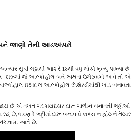
ઠ્ઠો બને જાણો તેની આડઅસરો
ાં અત્યાર સુધી લઠ્ઠાથી આશરે 18થી વધુ લોકો મૃત્યુ પામ્યા છે
 છે. દારૂમાં જે આલ્કોહોલ બને અથવા ઉમેરવામાં આવે તો એ
લ્કોહોલ ઇથાઇલ આલ્કોહોલ છે.શેરડીમાંથી ખાંડ બનાવતા
ાય છે એ વખતે ગેરકાયદેસર દારૂ ગાળીને બનાવતી ભઠ્ઠીઓ
રહે છે,કારણકે ભઠ્ઠીમાં દારૂ બનાવવો શક્ય ન હોયને તૈયાર
વેચવામાં આવે છે.