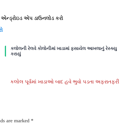
એન્ડ્રોઇડ એપ ડાઉનલોડ કરો
રો
કલોલની રેલવે કોલોનીમાં ખાડામાં ફસાયેલ આખલાનું રેસ્ક્યુ
કરાયું
કલોલ પૂર્વમાં ખાડાઓ બાદ હવે ભુવો પડતા અફરાતફરી
lds are marked
*