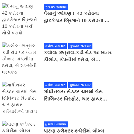
ગુજરાત સમાચાર
પૈસાનું આંધણ ! 42 કરોડના
હાટકેશ્વર બ્રિજને 10 કરોડના ખર્ચે
તોડી પડાશે
કલોલ સમાચાર
ગુજરાત સમાચાર
કલોલ: છત્રાલ-કડી રોડ પર ખાતર
કૌભાંડ, કંપનીમાં દરોડા, બે
શખ્સોની ધરપકડ
કલોલ સમાચાર
ગુજરાત સમાચાર
ગાંધીનગર: સેક્ટર ચારમાં ગેસ
સિલિન્ડર વિસ્ફોટ, ચાર ફાયર
કર્મચારીઓ ઘાયલ
ગુજરાત સમાચાર
પાટણ કલેકટર કચેરીમાં બોમ્બ