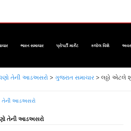
ાચાર
ભારત સમાચાર
પ્રોપર્ટી માર્કેટ
કલોલ વિશે
અવસા
ને, જાણો તેની આડઅસરો
>
ગુજરાત સમાચાર
>
લઠ્ઠો એટલે શ
, જાણો તેની આડઅસરો