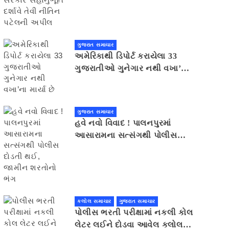
સહાનુભૂતિ દર્શાવે તેવી નીતિન
પટેલની અપીલ
ગુજરાત સમાચાર
અમેરિકાથી ડિપોર્ટ કરાયેલા 33
ગુજરાતીઓ ગુનેગાર નથી વખા’ના
માર્યા છે
ગુજરાત સમાચાર
હવે નવો વિવાદ ! પાલનપુરમાં
આસારામના સત્સંગથી પોલીસ
દોડતી થઈ, જામીન શરતોનો ભંગ
કલોલ સમાચાર
ગુજરાત સમાચાર
પોલીસ ભરતી પરીક્ષામાં નકલી કોલ
લેટર લઈને દોડવા આવેલ કલોલનો