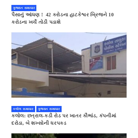
ગુજરાત સમાચાર
પૈસાનું આંધણ ! 42 કરોડના હાટકેશ્વર બ્રિજને 10
કરોડના ખર્ચે તોડી પડાશે
કલોલ સમાચાર
ગુજરાત સમાચાર
કલોલ: છત્રાલ-કડી રોડ પર ખાતર કૌભાંડ, કંપનીમાં
દરોડા, બે શખ્સોની ધરપકડ