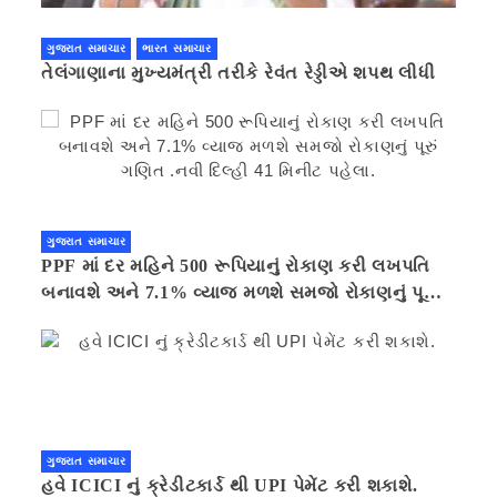
ગુજરાત સમાચાર
ભારત સમાચાર
તેલંગાણાના મુખ્યમંત્રી તરીકે રેવંત રેડ્ડીએ શપથ લીધી
ગુજરાત સમાચાર
PPF માં દર મહિને 500 રૂપિયાનું રોકાણ કરી લખપતિ
બનાવશે અને 7.1% વ્યાજ મળશે સમજો રોકાણનું પૂરું
ગણિત .નવી દિલ્હી 41 મિનીટ પહેલા.
ગુજરાત સમાચાર
હવે ICICI નું ક્રેડીટકાર્ડ થી UPI પેમેંટ કરી શકાશે.