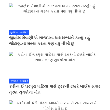
ગુજરાત સમાચાર
જીજ્ઞેશ મેવાણીએ ભાજપના ધારાસભ્યને કહ્યું : હું
જોટાણાના મરચા કરતા પણ વધુ તીખો છું
ગુજરાત સમાચાર
કડીના ઈશ્વરપુરા પાટિયા પાસે ટ્રકની ટક્કરે બાઈક સવાર
ત્રણ યુવકોના મોત