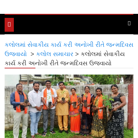
Toggle
navigation
કલોલમાં સેવાકીય કાર્ય કરી અનોખી રીતે જન્મદિવસ
ઉજવાયો
>
કલોલ સમાચાર
>
કલોલમાં સેવાકીય
કાર્ય કરી અનોખી રીતે જન્મદિવસ ઉજવાયો