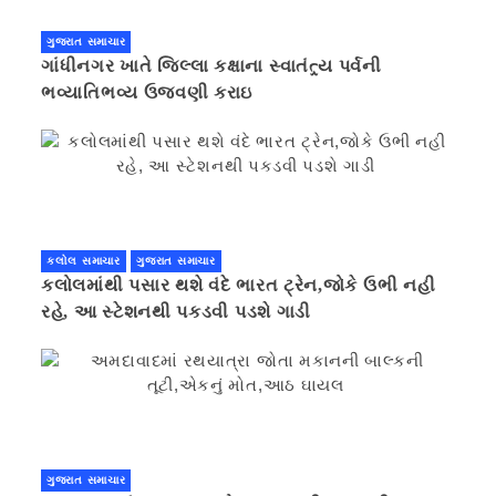
ગુજરાત સમાચાર
ગાંધીનગર ખાતે જિલ્લા કક્ષાના સ્વાતંત્ર્ય પર્વની
ભવ્યાતિભવ્ય ઉજવણી કરાઇ
કલોલ સમાચાર
ગુજરાત સમાચાર
કલોલમાંથી પસાર થશે વંદે ભારત ટ્રેન,જોકે ઉભી નહી
રહે, આ સ્ટેશનથી પકડવી પડશે ગાડી
ગુજરાત સમાચાર