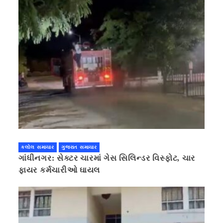
કલોલ સમાચાર
ગુજરાત સમાચાર
ગાંધીનગર: સેક્ટર ચારમાં ગેસ સિલિન્ડર વિસ્ફોટ, ચાર
ફાયર કર્મચારીઓ ઘાયલ