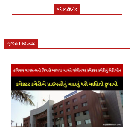
એડવર્ટાઈઝ
ગુજરાત સમાચાર