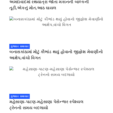
અમદાવાદમાં રથયાત્રા જોતા મકાનની બાલ્કની
તૂટી,એકનું મોત,આઠ ઘાયલ
ગુજરાત સમાચાર
બનાસકાંઠામાં મોટું કૌભાંડ થયું હોવાનો જીજ્ઞેશ મેવાણીનો
આક્ષેપ,વાંચો વિગત
ગુજરાત સમાચાર
મહેસાણા-પાટણ-મહેસાણા પેસેન્જર સ્પેશ્યલ
ટ્રેનનો સમય બદલાયો