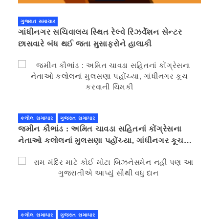
ગુજરાત સમાચાર
ગાંધીનગર સચિવાલય સ્થિત રેલ્વે રિઝર્વેશન સેન્ટર
છાસવારે બંધ થઈ જતા મુસાફરોને હાલાકી
કલોલ સમાચાર
ગુજરાત સમાચાર
જમીન કૌભાંડ : અમિત ચાવડા સહિતનાં કોંગ્રેસના
નેતાઓ કલોલનાં મુલસણા પહોંચ્યા, ગાંધીનગર કૂચ
કરવાની ચિમકી
કલોલ સમાચાર
ગુજરાત સમાચાર