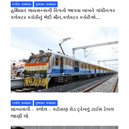
કલોલ સમાચાર
ગુજરાત સમાચાર
હથિયાર લાયસન્સની વિગતો આપવા બાબતે ગાંધીનગર
કલેક્ટર કચેરીનું ભેદી મૌન,કલેક્ટર કચેરીએ
પ્રાઈવસીનું બહાનું ધરી માહિતી છુપાવી
કલોલ સમાચાર
ગુજરાત સમાચાર
સાબરમતી – કલોલ – કટોસણ રોડ ટ્રેનનું ટાઈમ ટેબલ
જાણી લો