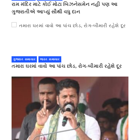
રામ મંદિર માટે કોઈ મોટા બિઝનેસમેન નહી પણ આ
ગુજરાતીએ આપ્યું સૌથી વધુ દાન
ગુજરાત સમાચાર
ભારત સમાચાર
તમારા ઘરમાં વાવો આ પાંચ છોડ, રોગ-બીમારી રહેશે દૂર