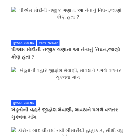
ગુજરાત સમાચાર
ભારત સમાચાર
પીએમ મોદીની નજીક ગણાતા આ નેતાનું નિધન,જાણો
કોણ હતા ?
ગુજરાત સમાચાર
ખેડૂતોની વહારે જીજ્ઞેશ મેવાણી, માવઠાને પગલે વળતર
ચુકવવા માંગ