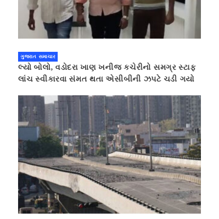
ગુજરાત સમાચાર
લ્યો બોલો, વડોદરા ખાણ ખનીજ કચેરીનો સમગ્ર સ્ટાફ
લાંચ સ્વીકારવા સંમત થતા એસીબીની ઝપટે ચડી ગયો