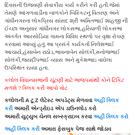
દિવસની ઉજવણી સેવાકીય કાર્ય કરીને કરી હતી.જેમાં
તેમણે આંગળવાડીના બાળકોને બિસ્કિટનું વિતરણ અને
ગાંધીનગરના લોકપ્રિય સાંસદ શ્રી અમિતભાઈ શાહજી ની
ઈચ્છા અનુસાર ગાંધીનગર લોકસભા,હરિયાળી લોકસભા
અંતર્ગત આરસોડિયા ગામના વિવિધ સ્થળો પર વૃક્ષા રોપણ
કરવામાં આવ્યું હતું.આ પ્રસંગે કાર્યકર્તા નિલેશભાઈ
આચાર્ય,હંસાબેન રાઠોડ,ભાવનાબેન સોલંકી,મનોજભાઈ
સોલંકી,જયદીપભાઈ વ્યાસ અને મુકેશભાઇ વાઘેલા
ઉપસ્થિત રહ્યા હતા.
કલોલ વિધાનસભાની ચૂંટણી માટે ભાજપમાંથી કોને ટિકિટ
મળશે ? ક્લિક કરી આપો વોટ
કલોલની A ટૂ Z લેટેસ્ટ અપડેટ્સ મેળવવા
અહીં ક્લિક
કરી
અમારી એન્ડ્રોઇડ એપ ડાઉનલોડ કરો
અમારી યુટ્યુબ ચેનલ સબ્સ્ક્રાઇબ કરવા
અહીં ક્લિક કરો
અહીં ક્લિક કરી
અમારા ફેસબુક પેજ સાથે જોડાવ