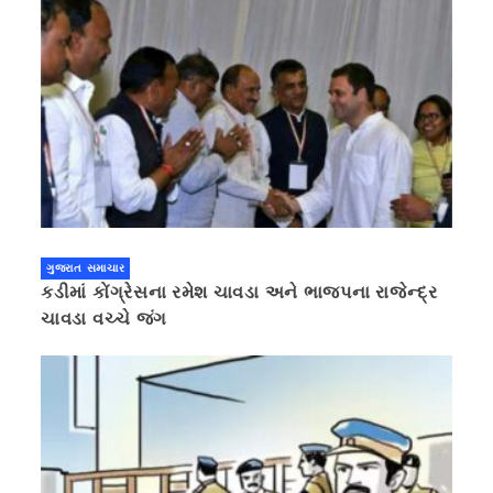
ગુજરાત સમાચાર
કડીમાં કોંગ્રેસના રમેશ ચાવડા અને ભાજપના રાજેન્દ્ર
ચાવડા વચ્ચે જંગ