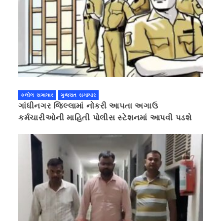
કલોલ સમાચાર
ગુજરાત સમાચાર
ગાંધીનગર જિલ્લામાં નોકરી આપતા અગાઉ
કર્મચારીઓની માહિતી પોલીસ સ્ટેશનમાં આપવી પડશે