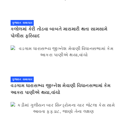
ગુજરાત સમાચાર
કલોલમાં કેરી તોડવા બાબતે મારામારી થતા સામસામે
પોલીસ ફરિયાદ
ગુજરાત સમાચાર
વડગામ ધારાસભ્ય જીગ્નેશ મેવાણી વિધાનસભામાં કેમ
આકરા પાણીએ થયા,વાંચો