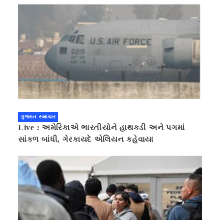
ગુજરાત સમાચાર
Live : અમેરિકાએ ભારતીયોને હાથકડી અને પગમાં
સાંકળ બાંધી, ગેરકાયદે એલિયન કહેવાયા