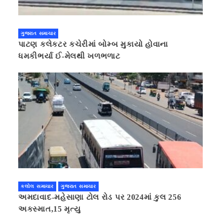
ગુજરાત સમાચાર
પાટણ કલેકટર કચેરીમાં બોમ્બ મુકાયો હોવાના
ધમકીભર્યા ઈ-મેલથી ખળભળાટ
કલોલ સમાચાર
ગુજરાત સમાચાર
અમદાવાદ-મહેસાણા ટોલ રોડ પર 2024માં કુલ 256
અકસ્માત,15 મૃત્યુ