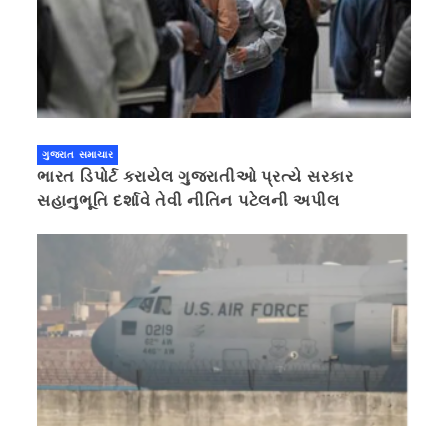
ગુજરાત સમાચાર
ભારત ડિપોર્ટ કરાયેલ ગુજરાતીઓ પ્રત્યે સરકાર
સહાનુભૂતિ દર્શાવે તેવી નીતિન પટેલની અપીલ