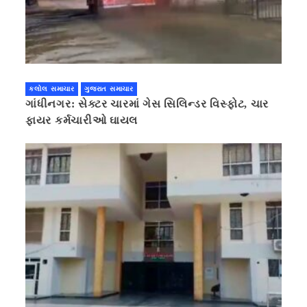
કલોલ સમાચાર
ગુજરાત સમાચાર
ગાંધીનગર: સેક્ટર ચારમાં ગેસ સિલિન્ડર વિસ્ફોટ, ચાર
ફાયર કર્મચારીઓ ઘાયલ