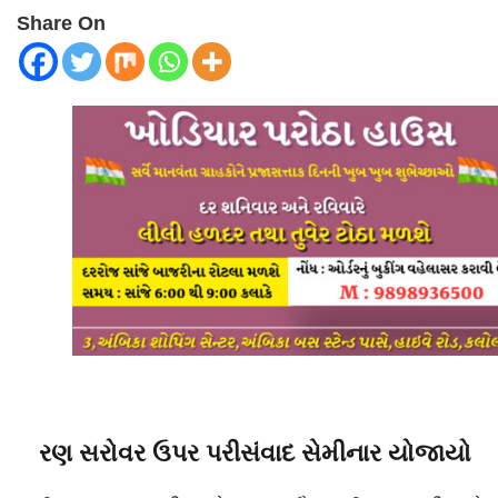
Share On
રણ સરોવર ઉપર પરીસંવાદ સેમીનાર યોજાયો