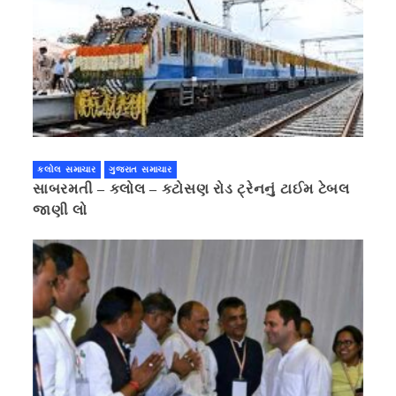
કલોલ સમાચાર
ગુજરાત સમાચાર
સાબરમતી – કલોલ – કટોસણ રોડ ટ્રેનનું ટાઈમ ટેબલ
જાણી લો