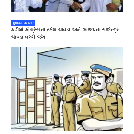
ગુજરાત સમાચાર
કડીમાં કોંગ્રેસના રમેશ ચાવડા અને ભાજપના રાજેન્દ્ર
ચાવડા વચ્ચે જંગ