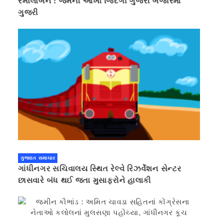
રમીલાબેન : જેમની આખી જિંદગી ગુજરી બજારમાં
ગુજરી
ગુજરાત સમાચાર
ગાંધીનગર સચિવાલય સ્થિત રેલ્વે રિઝર્વેશન સેન્ટર
છાસવારે બંધ થઈ જતા મુસાફરોને હાલાકી