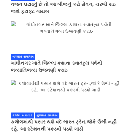
વજન ઘટાડવું છે તો આ બીજનું કરો સેવન, ચરબી થઇ
જશે ફટાફટ ગાયબ
ગુજરાત સમાચાર
ગાંધીનગર ખાતે જિલ્લા કક્ષાના સ્વાતંત્ર્ય પર્વની
ભવ્યાતિભવ્ય ઉજવણી કરાઇ
કલોલ સમાચાર
ગુજરાત સમાચાર
કલોલમાંથી પસાર થશે વંદે ભારત ટ્રેન,જોકે ઉભી નહી
રહે, આ સ્ટેશનથી પકડવી પડશે ગાડી