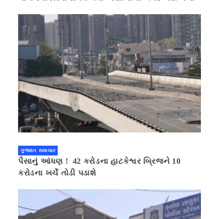
ગુજરાત સમાચાર
પૈસાનું આંધણ ! 42 કરોડના હાટકેશ્વર બ્રિજને 10
કરોડના ખર્ચે તોડી પડાશે