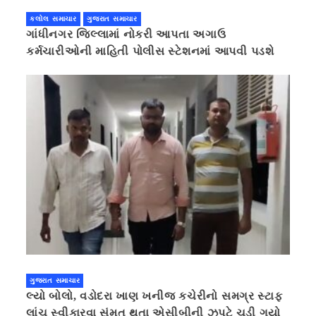
કલોલ સમાચાર
ગુજરાત સમાચાર
ગાંધીનગર જિલ્લામાં નોકરી આપતા અગાઉ
કર્મચારીઓની માહિતી પોલીસ સ્ટેશનમાં આપવી પડશે
ગુજરાત સમાચાર
લ્યો બોલો, વડોદરા ખાણ ખનીજ કચેરીનો સમગ્ર સ્ટાફ
લાંચ સ્વીકારવા સંમત થતા એસીબીની ઝપટે ચડી ગયો