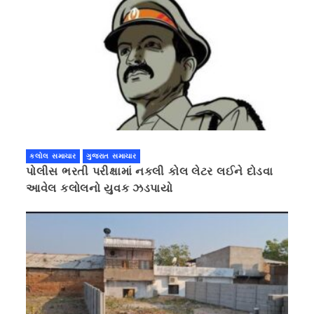
કલોલ સમાચાર
ગુજરાત સમાચાર
પોલીસ ભરતી પરીક્ષામાં નકલી કોલ લેટર લઈને દોડવા
આવેલ કલોલનો યુવક ઝડપાયો