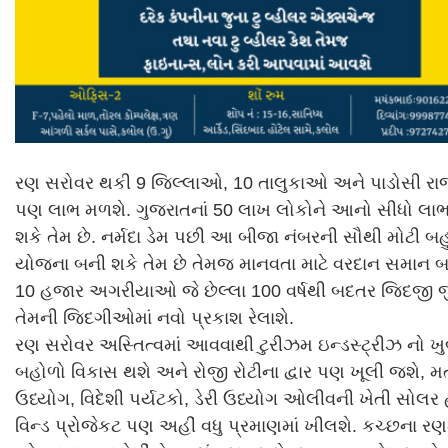
રણ સરોવર થકી 9 જિલ્લાઓ, 10 તાલુકાઓ અને પાડોસી રાજ
પણ લાભ મળશે. ગુજરાતનાં 50 લાખ લોકોને આનો સીધો લા
શકે તેમ છે. નર્મદા ડેમ પછી આ બીજા નંબરની સૌથી મોટી બહ
યોજના બની શકે તેમ છે તેમજ માનવતા માટે વરદાન સમાન બન
10 હજાર અગરીયાઓ જે છેલ્લા 100 વર્ષથી બદતર જિદજી જી
તેમની જિદગીઓમાં નવો પ્રકાશ રેલાશે.
રણ સરોવર અસ્તિત્વમાં આવવાથી ટુરીઝમ ઇન્ડસ્ટ્રીઝ નો 
બહોળો વિકાસ થશે અને રોજી રોટીના દ્વાર પણ ખૂલી જશે, મત
ઉધ્યોગ, વિદેશી પર્યટકો, ડેરી ઉધ્યોગ ઓલીવની ખેતી સોલ
વિન્ડ પ્રોજેકટ પણ અહીં વધુ પ્રમાણમાં ખીલશે. કચ્છના રણ