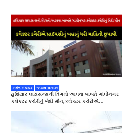
કલોલ સમાચાર
ગુજરાત સમાચાર
હથિયાર લાયસન્સની વિગતો આપવા બાબતે ગાંધીનગર
કલેક્ટર કચેરીનું ભેદી મૌન,કલેક્ટર કચેરીએ
પ્રાઈવસીનું બહાનું ધરી માહિતી છુપાવી