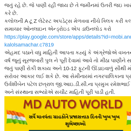
જતું રહે છે. જે પાણી રહી જાય છે તે જમીનમાં ઉતરી જઇ ખાર
કરે છે.
કલોલની A ટૂ Z લેટેસ્ટ અપડેટ્સ મેળવવા નીચે ક્લિક કરી ક
સમાચાર ઓનલાઇન એન્ડ્રોઇડ એપ ડાઉનલોડ કરો
https://play.google.com/store/
apps/details?id=mobi.an
kalolsamachar.c7819
એહમદ પઠાને વધુ માહિતી આપતા કહ્યું કે અંગ્રેજોએ વખતન
વર્ષ જૂનું સૂરજબારી પુલ ને પૂરી દેવામાં આવે તો મીઠા પાણીને 
જતું પાણી રોકી શકાય અને 10-12 ફૂટની ઊંડાઇવાળું સૌથી મો
સરોવર આકાર લઈ શકે છે. આ સેમીનારમાં નગરપાલિકાના પ્
ઉર્વશીબેન પટેલ છત્રાલ જી.આઇ.ડી.સી.ના પ્રમુખ રમેશભાઈ
અને સંસ્થાના સભ્યોએ સચીટ માહિતી પૂરી પાડી હતી.