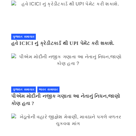
ગુજરાત સમાચાર
હવે ICICI નું ક્રેડીટકાર્ડ થી UPI પેમેંટ કરી શકાશે.
ગુજરાત સમાચાર
ભારત સમાચાર
પીએમ મોદીની નજીક ગણાતા આ નેતાનું નિધન,જાણો
કોણ હતા ?