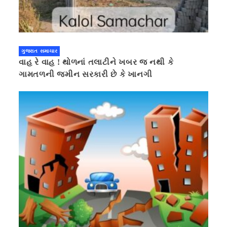
ગુજરાત સમાચાર
વાહ રે વાહ ! થોળનાં તલાટીને ખબર જ નથી કે
ગામતળની જમીન સરકારી છે કે ખાનગી