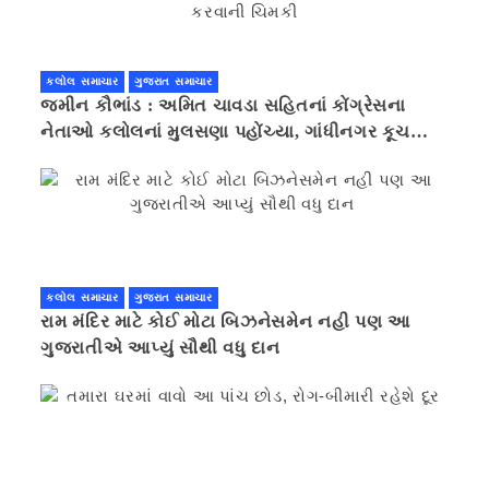
કલોલ સમાચાર
ગુજરાત સમાચાર
જમીન કૌભાંડ : અમિત ચાવડા સહિતનાં કોંગ્રેસના
નેતાઓ કલોલનાં મુલસણા પહોંચ્યા, ગાંધીનગર કૂચ
કરવાની ચિમકી
કલોલ સમાચાર
ગુજરાત સમાચાર
રામ મંદિર માટે કોઈ મોટા બિઝનેસમેન નહી પણ આ
ગુજરાતીએ આપ્યું સૌથી વધુ દાન