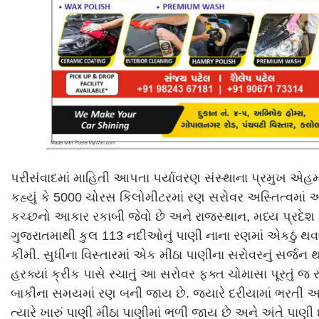
પરીસંવાદમાં માહિતી આપતા પર્યાવરણ સંસ્થાના પ્રમુખ એહમ
કહ્યું કે 5000 ચોરસ કિલોમીટરમાં રણ સરોવર અસ્તિત્વમાં 
કચ્છનો આકાર રકાબી જેવો છે અને રાજસ્થાન, મધ્ય પ્રદેશ
ગુજરાતમાથી કુલ 113 નદીઓનું પાણી નાના રણમાં એકઠું થવ
કીમી. સુધીના વિસ્તારમાં એક મીઠા પાણીના સરોવરનું સર્જન થ
હરક્યાં ક્રીક પાસે રચાતું આ સરોવર ફક્ત ચોમાસા પૂરતું જ ર
બાકીના સમયમાં રણ બની જાય છે. જ્યારે દરીયામાં ભરતી આ
ત્યારે ખારું પાણી મીઠા પાણીમાં ભળી જાય છે અને અંતે પાણી 