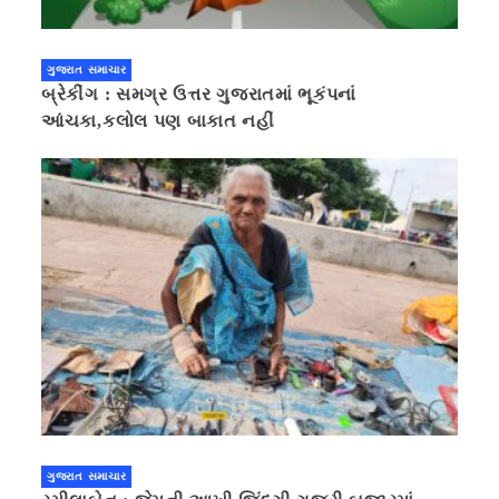
ગુજરાત સમાચાર
બ્રેકીંગ : સમગ્ર ઉત્તર ગુજરાતમાં ભૂકંપનાં
આંચકા,કલોલ પણ બાકાત નહીં
ગુજરાત સમાચાર