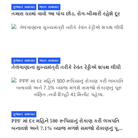
ગુજરાત સમાચાર
ભારત સમાચાર
તમારા ઘરમાં વાવો આ પાંચ છોડ, રોગ-બીમારી રહેશે દૂર
ગુજરાત સમાચાર
ભારત સમાચાર
તેલંગાણાના મુખ્યમંત્રી તરીકે રેવંત રેડ્ડીએ શપથ લીધી
ગુજરાત સમાચાર
PPF માં દર મહિને 500 રૂપિયાનું રોકાણ કરી લખપતિ
બનાવશે અને 7.1% વ્યાજ મળશે સમજો રોકાણનું પૂરું
ગણિત .નવી દિલ્હી 41 મિનીટ પહેલા.