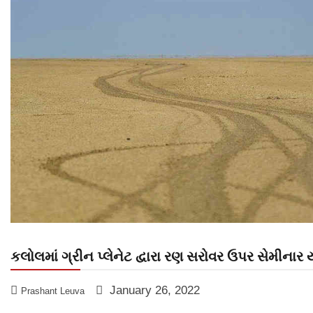
કલોલમાં ગ્રીન પ્લેનેટ દ્વારા રણ સરોવર ઉપર સેમીનાર
January 26, 2022
Prashant Leuva