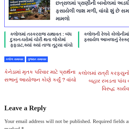
છત્રાલમાં પ્રાણીની બખોલમાં અડધ
ફસાયેલી લાશ મળી, વાંચો શું છે સમ
મામલો
કલોલમાં તસ્કરરાજ યથાવત : બંધ
કલોલની રેલવે કોલોનીમાં
દુકાન-ઘરોમાં ચોરી થતા લોકોમાં
ફસાયેલ આખલાનું રેસ્ક્યુ
ફફડાટ,ક્યાં ક્યાં તાળા તૂટ્યા વાંચો
કલોલ સમાચાર
ગુજરાત સમાચાર
કેનેડામાં મૃતક પરિવાર માટે પ્રાર્થના
કલોલમાં રાત્રી કરફ્યુન
સભાનું આયોજન કોણે કર્યું ? વાંચો
બહાર રખડતા પાંચ 
વિરુદ્ધ કાર્
Leave a Reply
Your email address will not be published.
Required fields a
marked
*