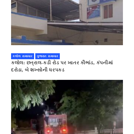
કલોલ સમાચાર
ગુજરાત સમાચાર
કલોલ: છત્રાલ-કડી રોડ પર ખાતર કૌભાંડ, કંપનીમાં
દરોડા, બે શખ્સોની ધરપકડ