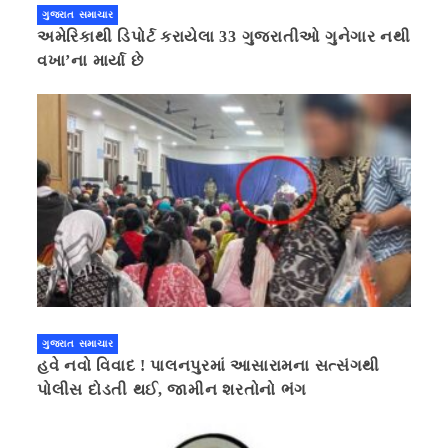
ગુજરાત સમાચાર
અમેરિકાથી ડિપોર્ટ કરાયેલા 33 ગુજરાતીઓ ગુનેગાર નથી
વખા’ના માર્યા છે
ગુજરાત સમાચાર
હવે નવો વિવાદ ! પાલનપુરમાં આસારામના સત્સંગથી
પોલીસ દોડતી થઈ, જામીન શરતોનો ભંગ