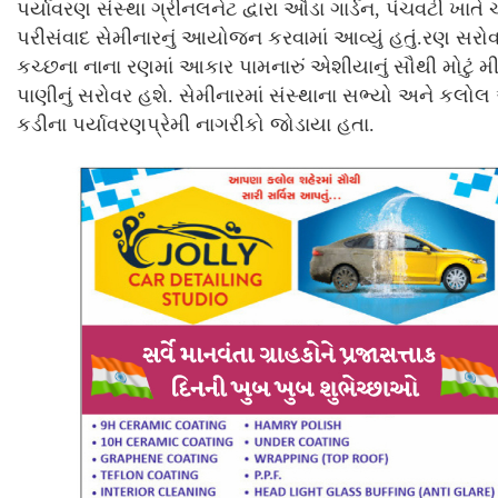
પર્યાવરણ સંસ્થા ગ્રીનલનેટ દ્વારા ઔડા ગાર્ડન, પંચવટી ખાતે 
પરીસંવાદ સેમીનારનું આયોજન કરવામાં આવ્યું હતું.રણ સર
કચ્છના નાના રણમાં આકાર પામનારું એશીયાનું સૌથી મોટું મી
પાણીનું સરોવર હશે. સેમીનારમાં સંસ્થાના સભ્યો અને કલોલ
કડીના પર્યાવરણપ્રેમી નાગરીકો જોડાયા હતા.