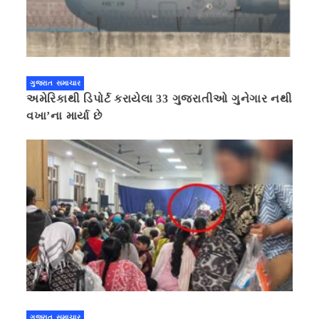
ગુજરાત સમાચાર
અમેરિકાથી ડિપોર્ટ કરાયેલા 33 ગુજરાતીઓ ગુનેગાર નથી
વખા’ના માર્યા છે
ગુજરાત સમાચાર