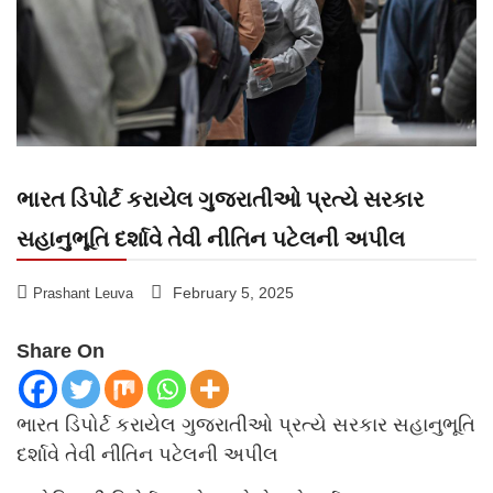
ભારત ડિપોર્ટ કરાયેલ ગુજરાતીઓ પ્રત્યે સરકાર
સહાનુભૂતિ દર્શાવે તેવી નીતિન પટેલની અપીલ
February 5, 2025
Prashant Leuva
Share On
ભારત ડિપોર્ટ કરાયેલ ગુજરાતીઓ પ્રત્યે સરકાર સહાનુભૂતિ
દર્શાવે તેવી નીતિન પટેલની અપીલ