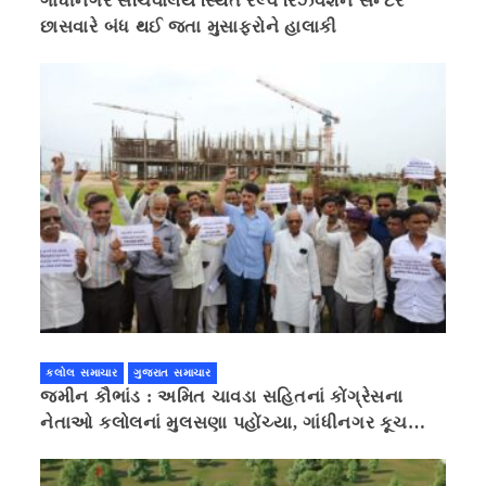
ગાંધીનગર સચિવાલય સ્થિત રેલ્વે રિઝર્વેશન સેન્ટર
છાસવારે બંધ થઈ જતા મુસાફરોને હાલાકી
કલોલ સમાચાર
ગુજરાત સમાચાર
જમીન કૌભાંડ : અમિત ચાવડા સહિતનાં કોંગ્રેસના
નેતાઓ કલોલનાં મુલસણા પહોંચ્યા, ગાંધીનગર કૂચ
કરવાની ચિમકી