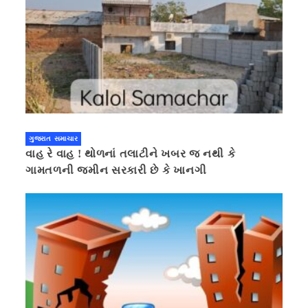
ગુજરાત સમાચાર
વાહ રે વાહ ! થોળનાં તલાટીને ખબર જ નથી કે
ગામતળની જમીન સરકારી છે કે ખાનગી