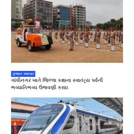
ગુજરાત સમાચાર
ગાંધીનગર ખાતે જિલ્લા કક્ષાના સ્વાતંત્ર્ય પર્વની
ભવ્યાતિભવ્ય ઉજવણી કરાઇ