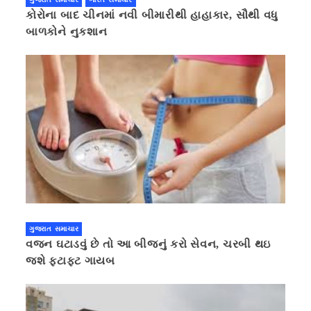
કોરોના બાદ ચીનમાં નવી બીમારીથી હાહાકાર, સૌથી વધુ
બાળકોને નુકશાન
ગુજરાત સમાચાર
વજન ઘટાડવું છે તો આ બીજનું કરો સેવન, ચરબી થઇ
જશે ફટાફટ ગાયબ