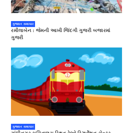
ગુજરાત સમાચાર
રમીલાબેન : જેમની આખી જિંદગી ગુજરી બજારમાં
ગુજરી
ગુજરાત સમાચાર