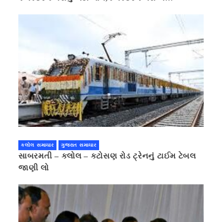
પ્રાઈવસીનું બહાનું ધરી માહિતી છુપાવી
કલોલ સમાચાર
ગુજરાત સમાચાર
સાબરમતી – કલોલ – કટોસણ રોડ ટ્રેનનું ટાઈમ ટેબલ
જાણી લો