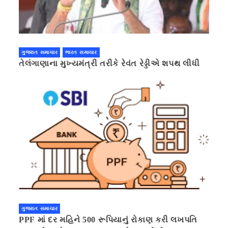
ગુજરાત સમાચાર
ભારત સમાચાર
તેલંગાણાના મુખ્યમંત્રી તરીકે રેવંત રેડ્ડીએ શપથ લીધી
ગુજરાત સમાચાર
PPF માં દર મહિને 500 રૂપિયાનું રોકાણ કરી લખપતિ