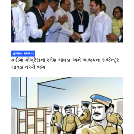
ગુજરાત સમાચાર
કડીમાં કોંગ્રેસના રમેશ ચાવડા અને ભાજપના રાજેન્દ્ર
ચાવડા વચ્ચે જંગ