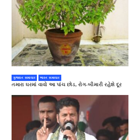
ગુજરાત સમાચાર
ભારત સમાચાર
તમારા ઘરમાં વાવો આ પાંચ છોડ, રોગ-બીમારી રહેશે દૂર