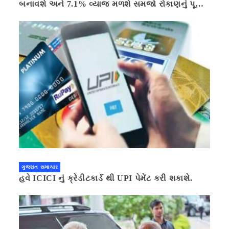
બનાવશે અને 7.1% વ્યાજ મળશે સમજો રોકાણનું પૂરું
ગણિત .નવી દિલ્હી 41 મિનીટ પહેલા.
ગુજરાત સમાચાર
હવે ICICI નું ક્રેડીટકાર્ડ થી UPI પેમેંટ કરી શકાશે.