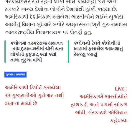
ગેરકાયદેસર રીતે રહેતા લોકો સામે કાર્યવાહી કરી અને
સરકારે અન્ય દેશોના લોકોને દેશમાંથી હાંકી કાઢ્યા છે.
અમેરિકાથી દેશનિકાલ કરાયેલા ભારતીયોને લઈને યુએસ
આર્મીનું વિમાન બુધવારે બપોરે અમૃતસરના શ્રી ગુરુ રામદાસ
આંતરરાષ્ટ્રીય વિમાનમથક પર ઉતર્યું હતું.
કલોલમાં તસ્કરરાજ યથાવત
કલોલની રેલવે કોલોનીમાં
: બંધ દુકાન-ઘરોમાં ચોરી થતા
ખાડામાં ફસાયેલ આખલાનું
લોકોમાં ફફડાટ,ક્યાં ક્યાં
રેસ્ક્યુ કરાયું
તાળા તૂટ્યા વાંચો
ગુજરાત સમાચાર
અમેરિકાથી ડિપોર્ટ કરાયેલા
Live :
33 ગુજરાતીઓ ગુનેગાર નથી
અમેરિકાએ ભારતીયોને
વખા’ના માર્યા છે
હાથકડી અને પગમાં સાંકળ
બાંધી, ગેરકાયદે એલિયન
કહેવાયા