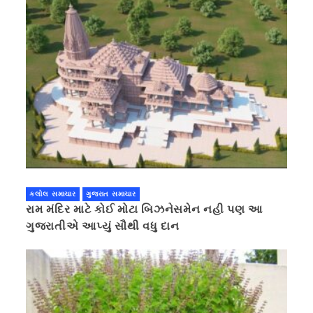
કલોલ સમાચાર
ગુજરાત સમાચાર
રામ મંદિર માટે કોઈ મોટા બિઝનેસમેન નહી પણ આ
ગુજરાતીએ આપ્યું સૌથી વધુ દાન