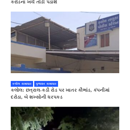
કરોડના ખર્ચે તોડી પડાશે
કલોલ સમાચાર
ગુજરાત સમાચાર
કલોલ: છત્રાલ-કડી રોડ પર ખાતર કૌભાંડ, કંપનીમાં
દરોડા, બે શખ્સોની ધરપકડ