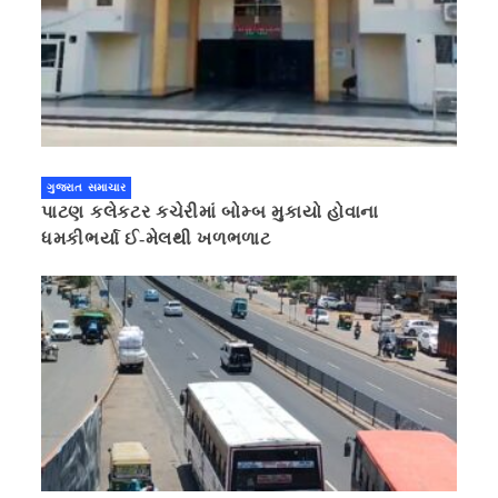
ગુજરાત સમાચાર
પાટણ કલેકટર કચેરીમાં બોમ્બ મુકાયો હોવાના
ધમકીભર્યા ઈ-મેલથી ખળભળાટ