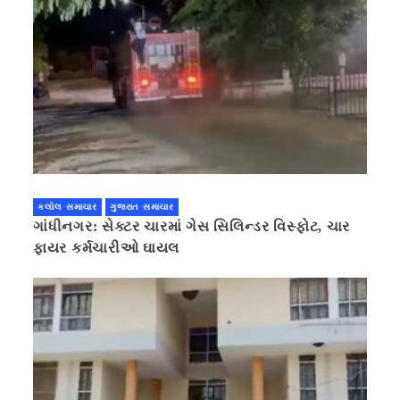
કલોલ સમાચાર
ગુજરાત સમાચાર
ગાંધીનગર: સેક્ટર ચારમાં ગેસ સિલિન્ડર વિસ્ફોટ, ચાર
ફાયર કર્મચારીઓ ઘાયલ