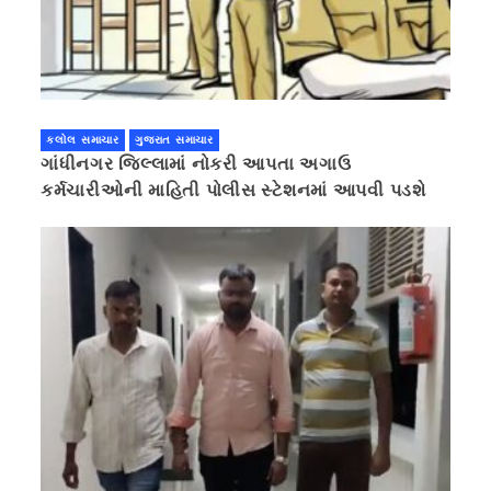
કલોલ સમાચાર
ગુજરાત સમાચાર
ગાંધીનગર જિલ્લામાં નોકરી આપતા અગાઉ
કર્મચારીઓની માહિતી પોલીસ સ્ટેશનમાં આપવી પડશે