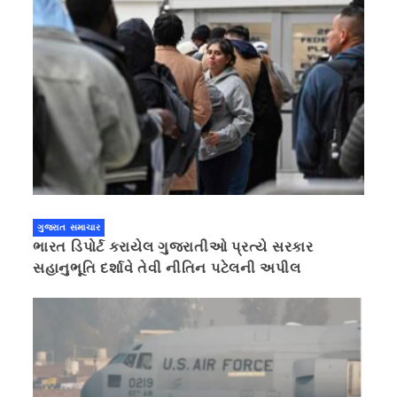
ગુજરાત સમાચાર
ભારત ડિપોર્ટ કરાયેલ ગુજરાતીઓ પ્રત્યે સરકાર
સહાનુભૂતિ દર્શાવે તેવી નીતિન પટેલની અપીલ