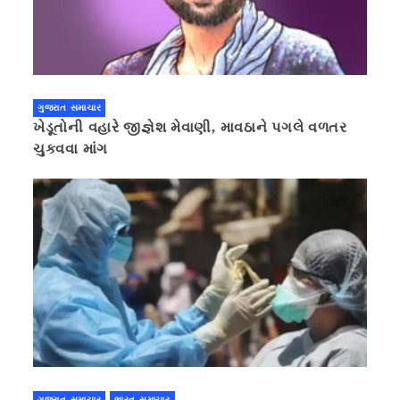
ગુજરાત સમાચાર
ખેડૂતોની વહારે જીજ્ઞેશ મેવાણી, માવઠાને પગલે વળતર
ચુકવવા માંગ
ગુજરાત સમાચાર
ભારત સમાચાર