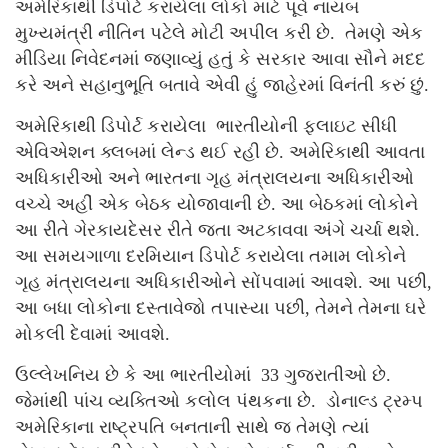
અમેરિકાથી ડિપોર્ટ કરાયેલા લોકો માટે પૂર્વ નાયબ
મુખ્યમંત્રી નીતિન પટેલે મોટી અપીલ કરી છે. તેમણે એક
મીડિયા નિવેદનમાં જણાવ્યું હતું કે સરકાર આવા સૌને મદદ
કરે અને સહાનુભૂતિ બતાવે એવી હું જાહેરમાં વિનંતી કરું છું.
અમેરિકાથી ડિપોર્ટ કરાયેલા ભારતીયોની ફ્લાઇટ સીધી
એવિએશન ક્લબમાં લેન્ડ થઈ રહી છે. અમેરિકાથી આવતા
અધિકારીઓ અને ભારતના ગૃહ મંત્રાલયના અધિકારીઓ
વચ્ચે અહીં એક બેઠક યોજાવાની છે. આ બેઠકમાં લોકોને
આ રીતે ગેરકાયદેસર રીતે જતા અટકાવવા અંગે ચર્ચા થશે.
આ સમયગાળા દરમિયાન ડિપોર્ટ કરાયેલા તમામ લોકોને
ગૃહ મંત્રાલયના અધિકારીઓને સોંપવામાં આવશે. આ પછી,
આ બધા લોકોના દસ્તાવેજો તપાસ્યા પછી, તેમને તેમના ઘરે
મોકલી દેવામાં આવશે.
ઉલ્લેખનિય છે કે આ ભારતીયોમાં 33 ગુજરાતીઓ છે.
જેમાંથી પાંચ વ્યક્તિઓ કલોલ પંથકના છે. ડોનાલ્ડ ટ્રમ્પ
અમેરિકાના રાષ્ટ્રપતિ બનતાની સાથે જ તેમણે ત્યાં