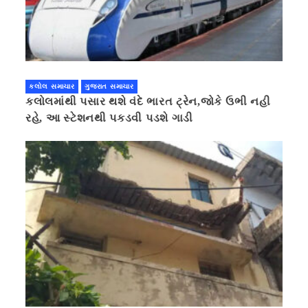
કલોલ સમાચાર
ગુજરાત સમાચાર
કલોલમાંથી પસાર થશે વંદે ભારત ટ્રેન,જોકે ઉભી નહી
રહે, આ સ્ટેશનથી પકડવી પડશે ગાડી