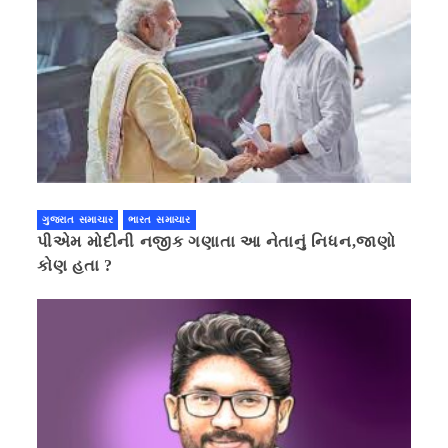
ગુજરાત સમાચાર
ભારત સમાચાર
પીએમ મોદીની નજીક ગણાતા આ નેતાનું નિધન,જાણો
કોણ હતા ?