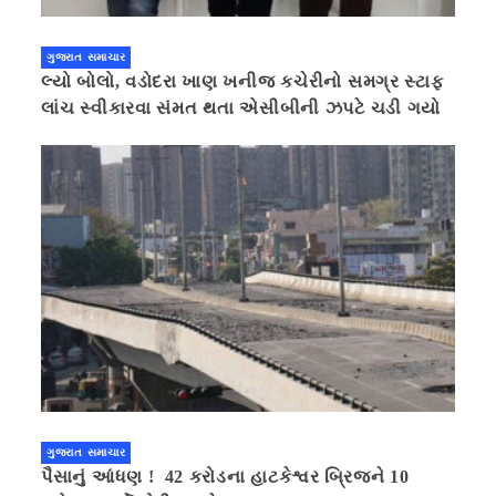
ગુજરાત સમાચાર
લ્યો બોલો, વડોદરા ખાણ ખનીજ કચેરીનો સમગ્ર સ્ટાફ
લાંચ સ્વીકારવા સંમત થતા એસીબીની ઝપટે ચડી ગયો
ગુજરાત સમાચાર
પૈસાનું આંધણ ! 42 કરોડના હાટકેશ્વર બ્રિજને 10