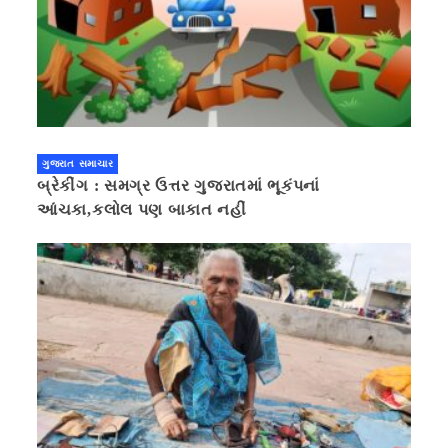
ગુજરાત સમાચાર
બ્રેકીંગ : સમગ્ર ઉત્તર ગુજરાતમાં ભૂકંપનાં
આંચકા,કલોલ પણ બાકાત નહીં