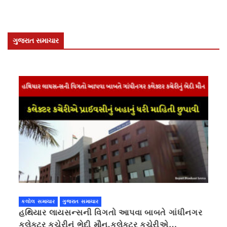
ગુજરાત સમાચાર
કલોલ સમાચાર
ગુજરાત સમાચાર
હથિયાર લાયસન્સની વિગતો આપવા બાબતે ગાંધીનગર
કલેક્ટર કચેરીનું ભેદી મૌન,કલેક્ટર કચેરીએ