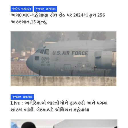
કલોલ સમાચાર
ગુજરાત સમાચાર
અમદાવાદ-મહેસાણા ટોલ રોડ પર 2024માં કુલ 256
અકસ્માત,15 મૃત્યુ
ગુજરાત સમાચાર
Live : અમેરિકાએ ભારતીયોને હાથકડી અને પગમાં
સાંકળ બાંધી, ગેરકાયદે એલિયન કહેવાયા