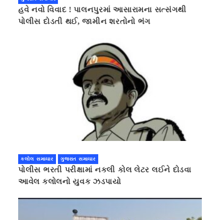
હવે નવો વિવાદ ! પાલનપુરમાં આસારામના સત્સંગથી
પોલીસ દોડતી થઈ, જામીન શરતોનો ભંગ
કલોલ સમાચાર
ગુજરાત સમાચાર
પોલીસ ભરતી પરીક્ષામાં નકલી કોલ લેટર લઈને દોડવા
આવેલ કલોલનો યુવક ઝડપાયો