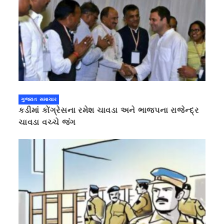
ગુજરાત સમાચાર
કડીમાં કોંગ્રેસના રમેશ ચાવડા અને ભાજપના રાજેન્દ્ર
ચાવડા વચ્ચે જંગ