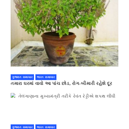
ગુજરાત સમાચાર
ભારત સમાચાર
તમારા ઘરમાં વાવો આ પાંચ છોડ, રોગ-બીમારી રહેશે દૂર
ગુજરાત સમાચાર
ભારત સમાચાર