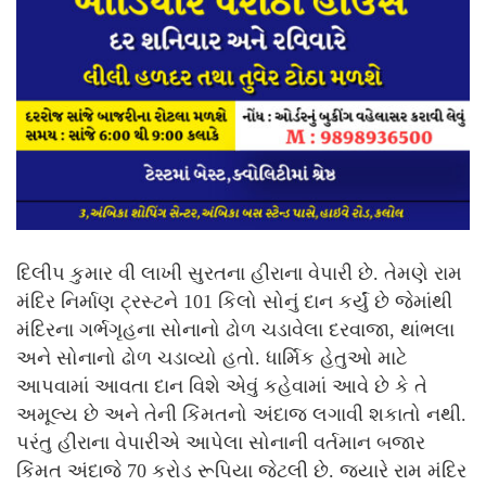
દિલીપ કુમાર વી લાખી સુરતના હીરાના વેપારી છે. તેમણે રામ
મંદિર નિર્માણ ટ્રસ્ટને 101 કિલો સોનું દાન કર્યું છે જેમાંથી
મંદિરના ગર્ભગૃહના સોનાનો ઢોળ ચડાવેલા દરવાજા, થાંભલા
અને સોનાનો ઢોળ ચડાવ્યો હતો. ધાર્મિક હેતુઓ માટે
આપવામાં આવતા દાન વિશે એવું કહેવામાં આવે છે કે તે
અમૂલ્ય છે અને તેની કિંમતનો અંદાજ લગાવી શકાતો નથી.
પરંતુ હીરાના વેપારીએ આપેલા સોનાની વર્તમાન બજાર
કિંમત અંદાજે 70 કરોડ રૂપિયા જેટલી છે. જ્યારે રામ મંદિર