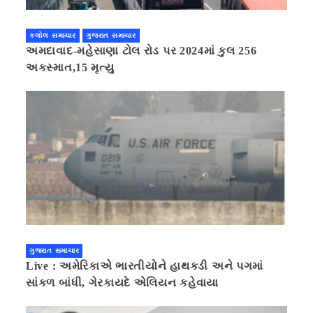
કલોલ સમાચાર
ગુજરાત સમાચાર
અમદાવાદ-મહેસાણા ટોલ રોડ પર 2024માં કુલ 256
અકસ્માત,15 મૃત્યુ
ગુજરાત સમાચાર
Live : અમેરિકાએ ભારતીયોને હાથકડી અને પગમાં
સાંકળ બાંધી, ગેરકાયદે એલિયન કહેવાયા