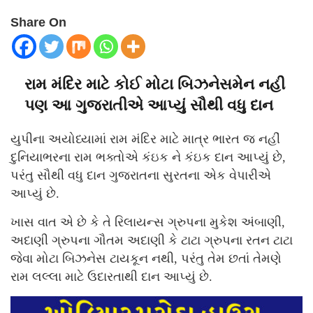
Share On
રામ મંદિર માટે કોઈ મોટા બિઝનેસમેન નહી
પણ આ ગુજરાતીએ આપ્યું સૌથી વધુ દાન
યુપીના અયોધ્યામાં રામ મંદિર માટે માત્ર ભારત જ નહીં
દુનિયાભરના રામ ભક્તોએ કંઇક ને કંઇક દાન આપ્યું છે,
પરંતુ સૌથી વધુ દાન ગુજરાતના સુરતના એક વેપારીએ
આપ્યું છે.
ખાસ વાત એ છે કે તે રિલાયન્સ ગ્રુપના મુકેશ અંબાણી,
અદાણી ગ્રુપના ગૌતમ અદાણી કે ટાટા ગ્રુપના રતન ટાટા
જેવા મોટા બિઝનેસ ટાયકૂન નથી, પરંતુ તેમ છતાં તેમણે
રામ લલ્લા માટે ઉદારતાથી દાન આપ્યું છે.