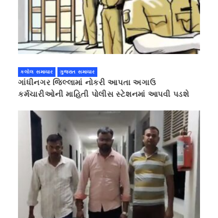
કલોલ સમાચાર
ગુજરાત સમાચાર
ગાંધીનગર જિલ્લામાં નોકરી આપતા અગાઉ
કર્મચારીઓની માહિતી પોલીસ સ્ટેશનમાં આપવી પડશે