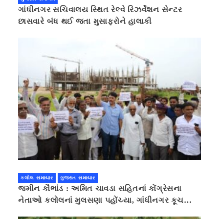
ગાંધીનગર સચિવાલય સ્થિત રેલ્વે રિઝર્વેશન સેન્ટર
છાસવારે બંધ થઈ જતા મુસાફરોને હાલાકી
કલોલ સમાચાર
ગુજરાત સમાચાર
જમીન કૌભાંડ : અમિત ચાવડા સહિતનાં કોંગ્રેસના
નેતાઓ કલોલનાં મુલસણા પહોંચ્યા, ગાંધીનગર કૂચ
કરવાની ચિમકી