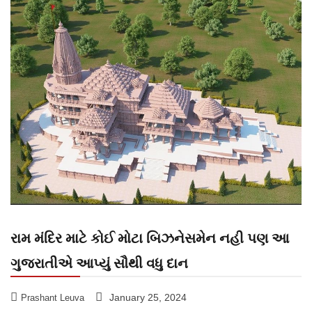
રામ મંદિર માટે કોઈ મોટા બિઝનેસમેન નહી પણ આ
ગુજરાતીએ આપ્યું સૌથી વધુ દાન
January 25, 2024
Prashant Leuva