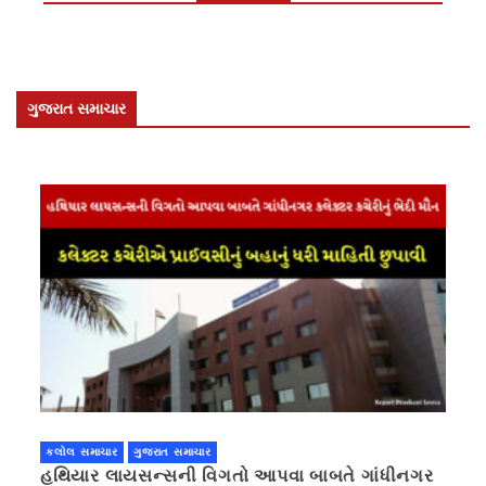
ગુજરાત સમાચાર
કલોલ સમાચાર
ગુજરાત સમાચાર
હથિયાર લાયસન્સની વિગતો આપવા બાબતે ગાંધીનગર