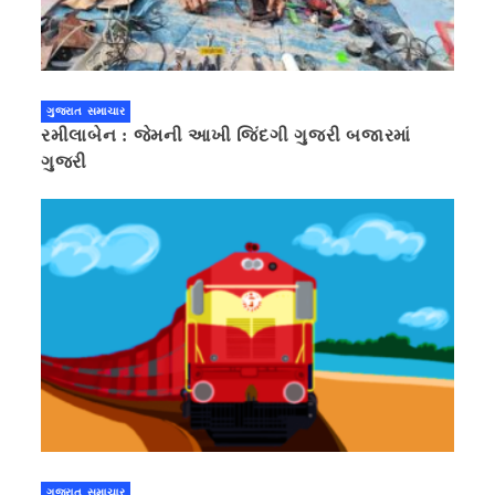
ગુજરાત સમાચાર
રમીલાબેન : જેમની આખી જિંદગી ગુજરી બજારમાં
ગુજરી
ગુજરાત સમાચાર