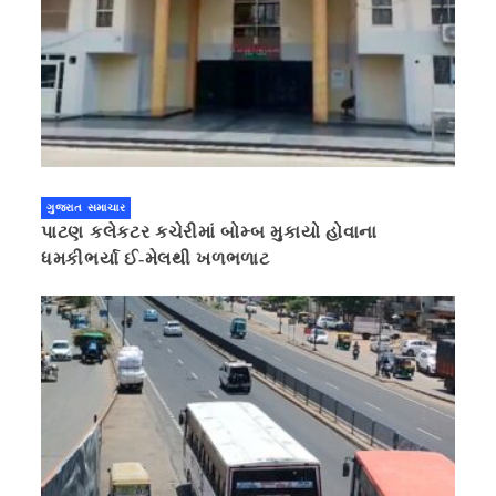
ગુજરાત સમાચાર
પાટણ કલેકટર કચેરીમાં બોમ્બ મુકાયો હોવાના
ધમકીભર્યા ઈ-મેલથી ખળભળાટ