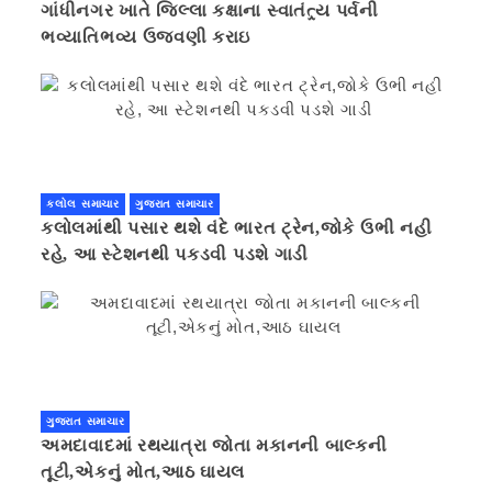
ગાંધીનગર ખાતે જિલ્લા કક્ષાના સ્વાતંત્ર્ય પર્વની
ભવ્યાતિભવ્ય ઉજવણી કરાઇ
કલોલ સમાચાર
ગુજરાત સમાચાર
કલોલમાંથી પસાર થશે વંદે ભારત ટ્રેન,જોકે ઉભી નહી
રહે, આ સ્ટેશનથી પકડવી પડશે ગાડી
ગુજરાત સમાચાર
અમદાવાદમાં રથયાત્રા જોતા મકાનની બાલ્કની
તૂટી,એકનું મોત,આઠ ઘાયલ