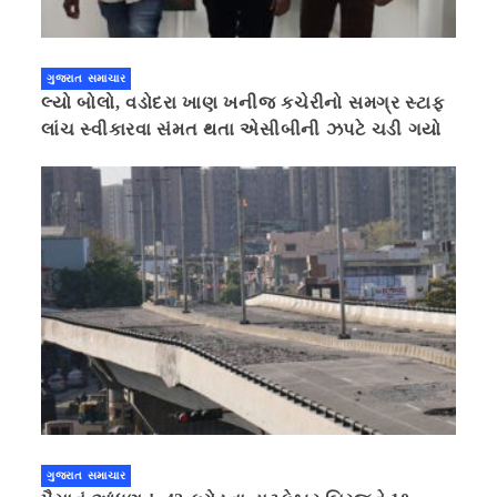
ગુજરાત સમાચાર
લ્યો બોલો, વડોદરા ખાણ ખનીજ કચેરીનો સમગ્ર સ્ટાફ
લાંચ સ્વીકારવા સંમત થતા એસીબીની ઝપટે ચડી ગયો
ગુજરાત સમાચાર