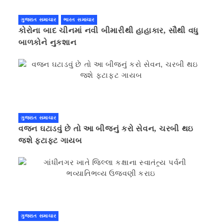
ગુજરાત સમાચાર
ભારત સમાચાર
કોરોના બાદ ચીનમાં નવી બીમારીથી હાહાકાર, સૌથી વધુ
બાળકોને નુકશાન
ગુજરાત સમાચાર
વજન ઘટાડવું છે તો આ બીજનું કરો સેવન, ચરબી થઇ
જશે ફટાફટ ગાયબ
ગુજરાત સમાચાર