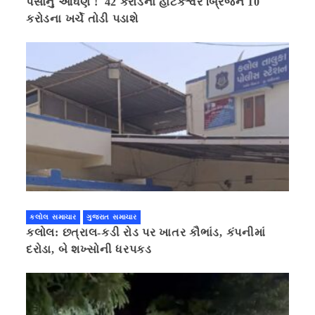
પૈસાનું આંધણ ! 42 કરોડના હાટકેશ્વર બ્રિજને 10
કરોડના ખર્ચે તોડી પડાશે
કલોલ સમાચાર
ગુજરાત સમાચાર
કલોલ: છત્રાલ-કડી રોડ પર ખાતર કૌભાંડ, કંપનીમાં
દરોડા, બે શખ્સોની ધરપકડ