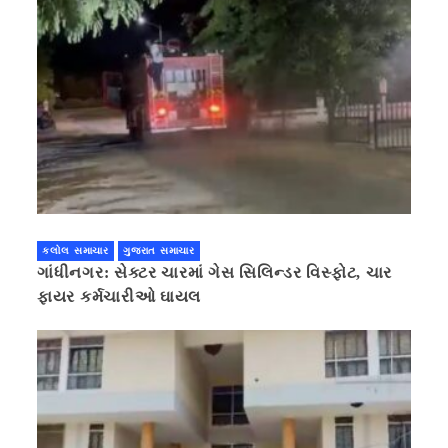
કલોલ સમાચાર
ગુજરાત સમાચાર
ગાંધીનગર: સેક્ટર ચારમાં ગેસ સિલિન્ડર વિસ્ફોટ, ચાર
ફાયર કર્મચારીઓ ઘાયલ