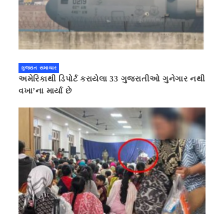
ગુજરાત સમાચાર
અમેરિકાથી ડિપોર્ટ કરાયેલા 33 ગુજરાતીઓ ગુનેગાર નથી
વખા’ના માર્યા છે