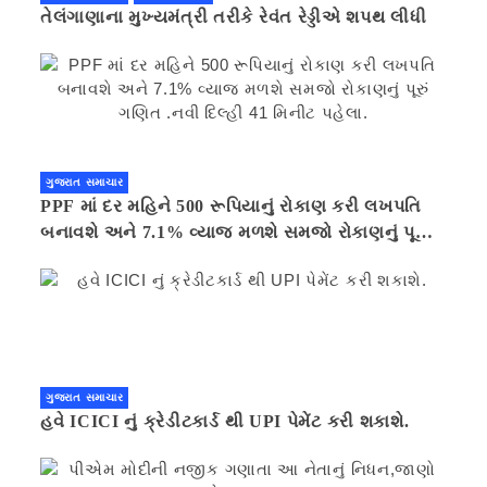
તેલંગાણાના મુખ્યમંત્રી તરીકે રેવંત રેડ્ડીએ શપથ લીધી
ગુજરાત સમાચાર
PPF માં દર મહિને 500 રૂપિયાનું રોકાણ કરી લખપતિ
બનાવશે અને 7.1% વ્યાજ મળશે સમજો રોકાણનું પૂરું
ગણિત .નવી દિલ્હી 41 મિનીટ પહેલા.
ગુજરાત સમાચાર
હવે ICICI નું ક્રેડીટકાર્ડ થી UPI પેમેંટ કરી શકાશે.