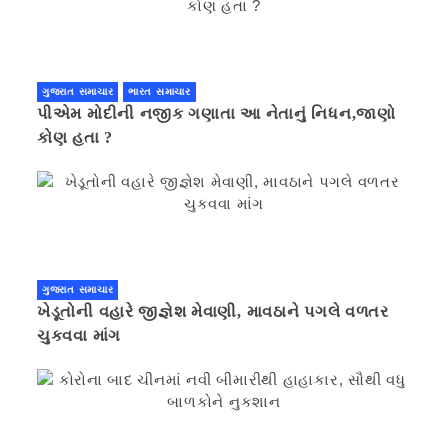
ગુજરાત સમાચાર
ભારત સમાચાર
પીએમ મોદીની નજીક ગણાતા આ નેતાનું નિધન,જાણો
કોણ હતા ?
ગુજરાત સમાચાર
ખેડૂતોની વહારે જીજ્ઞેશ મેવાણી, માવઠાને પગલે વળતર
ચુકવવા માંગ