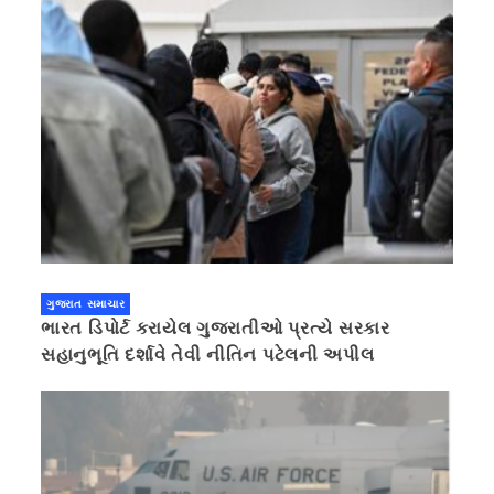
ગુજરાત સમાચાર
ભારત ડિપોર્ટ કરાયેલ ગુજરાતીઓ પ્રત્યે સરકાર
સહાનુભૂતિ દર્શાવે તેવી નીતિન પટેલની અપીલ