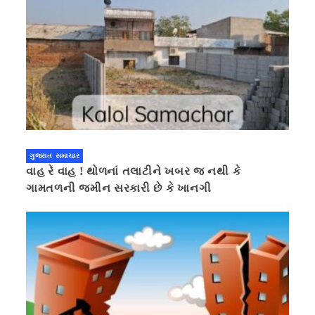
ગુજરાત સમાચાર
વાહ રે વાહ ! થોળનાં તલાટીને ખબર જ નથી કે
ગામતળની જમીન સરકારી છે કે ખાનગી