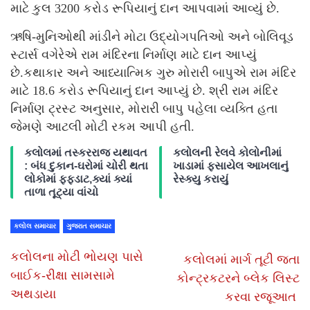
માટે કુલ 3200 કરોડ રૂપિયાનું દાન આપવામાં આવ્યું છે.
ઋષિ-મુનિઓથી માંડીને મોટા ઉદ્યોગપતિઓ અને બોલિવૂડ
સ્ટાર્સ વગેરેએ રામ મંદિરના નિર્માણ માટે દાન આપ્યું
છે.કથાકાર અને આધ્યાત્મિક ગુરુ મોરારી બાપુએ રામ મંદિર
માટે 18.6 કરોડ રૂપિયાનું દાન આપ્યું છે. શ્રી રામ મંદિર
નિર્માણ ટ્રસ્ટ અનુસાર, મોરારી બાપુ પહેલા વ્યક્તિ હતા
જેમણે આટલી મોટી રકમ આપી હતી.
કલોલમાં તસ્કરરાજ યથાવત
કલોલની રેલવે કોલોનીમાં
: બંધ દુકાન-ઘરોમાં ચોરી થતા
ખાડામાં ફસાયેલ આખલાનું
લોકોમાં ફફડાટ,ક્યાં ક્યાં
રેસ્ક્યુ કરાયું
તાળા તૂટ્યા વાંચો
કલોલ સમાચાર
ગુજરાત સમાચાર
કલોલના મોટી ભોયણ પાસે
કલોલમાં માર્ગ તૂટી જતા
બાઈક-રીક્ષા સામસામે
કોન્ટ્રકટરને બ્લેક લિસ્ટ
અથડાયા
કરવા રજૂઆત