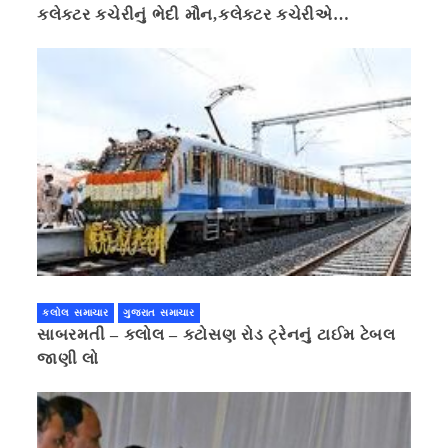
કલેક્ટર કચેરીનું ભેદી મૌન,કલેક્ટર કચેરીએ
પ્રાઈવસીનું બહાનું ધરી માહિતી છુપાવી
કલોલ સમાચાર
ગુજરાત સમાચાર
સાબરમતી – કલોલ – કટોસણ રોડ ટ્રેનનું ટાઈમ ટેબલ
જાણી લો