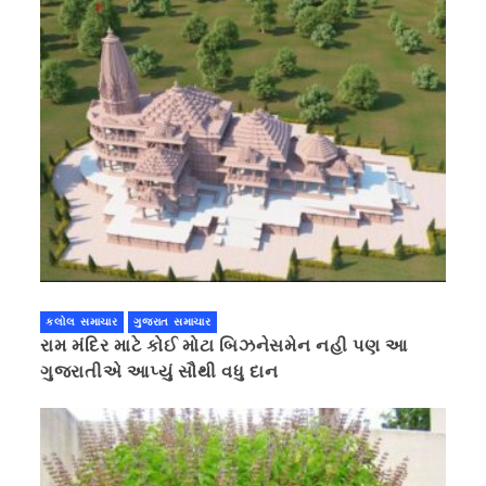
કલોલ સમાચાર
ગુજરાત સમાચાર
રામ મંદિર માટે કોઈ મોટા બિઝનેસમેન નહી પણ આ
ગુજરાતીએ આપ્યું સૌથી વધુ દાન