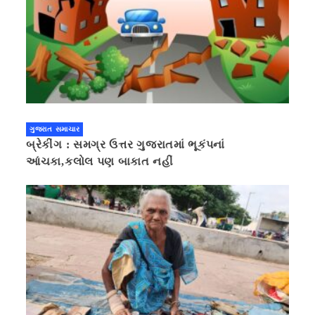
ગુજરાત સમાચાર
બ્રેકીંગ : સમગ્ર ઉત્તર ગુજરાતમાં ભૂકંપનાં
આંચકા,કલોલ પણ બાકાત નહીં