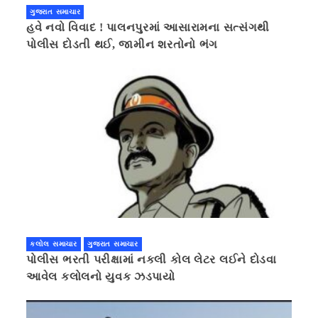
ગુજરાત સમાચાર
હવે નવો વિવાદ ! પાલનપુરમાં આસારામના સત્સંગથી
પોલીસ દોડતી થઈ, જામીન શરતોનો ભંગ
કલોલ સમાચાર
ગુજરાત સમાચાર
પોલીસ ભરતી પરીક્ષામાં નકલી કોલ લેટર લઈને દોડવા
આવેલ કલોલનો યુવક ઝડપાયો