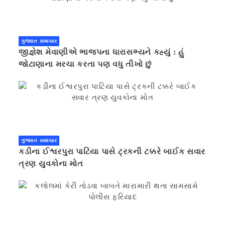
ગુજરાત સમાચાર
જીજ્ઞેશ મેવાણીએ ભાજપના ધારાસભ્યને કહ્યું : હું
જોટાણાના મરચા કરતા પણ વધુ તીખો છું
ગુજરાત સમાચાર
કડીના ઈશ્વરપુરા પાટિયા પાસે ટ્રકની ટક્કરે બાઈક સવાર
ત્રણ યુવકોના મોત