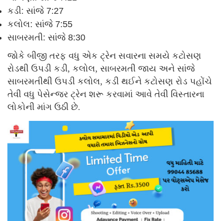
કડી
: સાંજે 7:27
કલોલ
: સાંજે 7:55
સાબરમતી
: સાંજે 8:30
જોકે બીજી તરફ વધુ એક ટ્રેન સવારના સમયે કટોસણ
રોડથી ઉપડી કડી, કલોલ, સાબરમતી જાય અને સાંજે
સાબરમતીથી ઉપડી કલોલ, કડી થઈને કટોસણ રોડ પહોંચે
તેવી વધુ પેસેન્જર ટ્રેન શરૂ કરવામાં આવે તેવી વિસ્તારના
લોકોની માંગ ઉઠી છે.