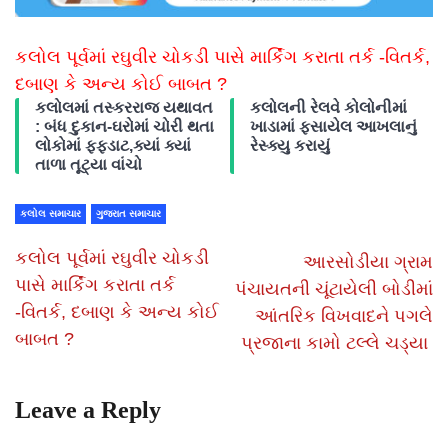
કલોલ પૂર્વમાં રઘુવીર ચોકડી પાસે માર્કિંગ કરાતા તર્ક -વિતર્ક,
દબાણ કે અન્ય કોઈ બાબત ?
કલોલમાં તસ્કરરાજ યથાવત
કલોલની રેલવે કોલોનીમાં
: બંધ દુકાન-ઘરોમાં ચોરી થતા
ખાડામાં ફસાયેલ આખલાનું
લોકોમાં ફફડાટ,ક્યાં ક્યાં
રેસ્ક્યુ કરાયું
તાળા તૂટ્યા વાંચો
કલોલ સમાચાર
ગુજરાત સમાચાર
કલોલ પૂર્વમાં રઘુવીર ચોકડી
આરસોડીયા ગ્રામ
પાસે માર્કિંગ કરાતા તર્ક
પંચાયતની ચૂંટાયેલી બોડીમાં
-વિતર્ક, દબાણ કે અન્ય કોઈ
આંતરિક વિખવાદને પગલે
બાબત ?
પ્રજાના કામો ટલ્લે ચડ્યા
Leave a Reply