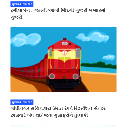
ગુજરાત સમાચાર
રમીલાબેન : જેમની આખી જિંદગી ગુજરી બજારમાં
ગુજરી
ગુજરાત સમાચાર
ગાંધીનગર સચિવાલય સ્થિત રેલ્વે રિઝર્વેશન સેન્ટર
છાસવારે બંધ થઈ જતા મુસાફરોને હાલાકી