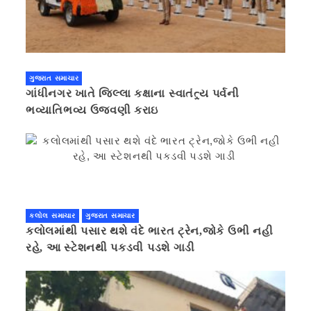
ગુજરાત સમાચાર
ગાંધીનગર ખાતે જિલ્લા કક્ષાના સ્વાતંત્ર્ય પર્વની
ભવ્યાતિભવ્ય ઉજવણી કરાઇ
કલોલ સમાચાર
ગુજરાત સમાચાર
કલોલમાંથી પસાર થશે વંદે ભારત ટ્રેન,જોકે ઉભી નહી
રહે, આ સ્ટેશનથી પકડવી પડશે ગાડી