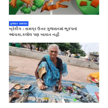
ગુજરાત સમાચાર
બ્રેકીંગ : સમગ્ર ઉત્તર ગુજરાતમાં ભૂકંપનાં
આંચકા,કલોલ પણ બાકાત નહીં