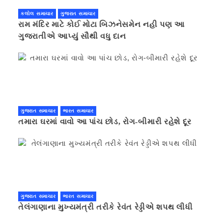
કલોલ સમાચાર
ગુજરાત સમાચાર
રામ મંદિર માટે કોઈ મોટા બિઝનેસમેન નહી પણ આ
ગુજરાતીએ આપ્યું સૌથી વધુ દાન
ગુજરાત સમાચાર
ભારત સમાચાર
તમારા ઘરમાં વાવો આ પાંચ છોડ, રોગ-બીમારી રહેશે દૂર
ગુજરાત સમાચાર
ભારત સમાચાર
તેલંગાણાના મુખ્યમંત્રી તરીકે રેવંત રેડ્ડીએ શપથ લીધી