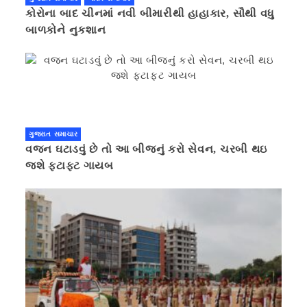
કોરોના બાદ ચીનમાં નવી બીમારીથી હાહાકાર, સૌથી વધુ
બાળકોને નુકશાન
ગુજરાત સમાચાર
વજન ઘટાડવું છે તો આ બીજનું કરો સેવન, ચરબી થઇ
જશે ફટાફટ ગાયબ