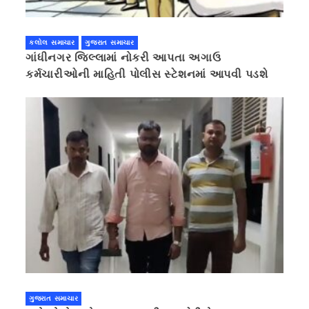
કલોલ સમાચાર
ગુજરાત સમાચાર
ગાંધીનગર જિલ્લામાં નોકરી આપતા અગાઉ
કર્મચારીઓની માહિતી પોલીસ સ્ટેશનમાં આપવી પડશે
ગુજરાત સમાચાર