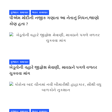
ગુજરાત સમાચાર
ભારત સમાચાર
પીએમ મોદીની નજીક ગણાતા આ નેતાનું નિધન,જાણો
કોણ હતા ?
ગુજરાત સમાચાર
ખેડૂતોની વહારે જીજ્ઞેશ મેવાણી, માવઠાને પગલે વળતર
ચુકવવા માંગ
ગુજરાત સમાચાર
ભારત સમાચાર