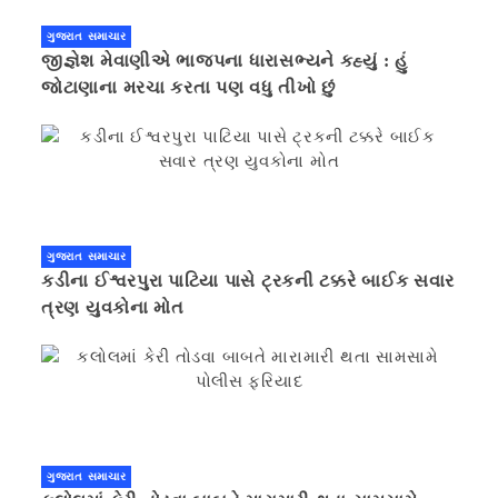
ગુજરાત સમાચાર
જીજ્ઞેશ મેવાણીએ ભાજપના ધારાસભ્યને કહ્યું : હું
જોટાણાના મરચા કરતા પણ વધુ તીખો છું
ગુજરાત સમાચાર
કડીના ઈશ્વરપુરા પાટિયા પાસે ટ્રકની ટક્કરે બાઈક સવાર
ત્રણ યુવકોના મોત
ગુજરાત સમાચાર