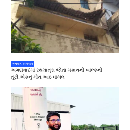
ગુજરાત સમાચાર
અમદાવાદમાં રથયાત્રા જોતા મકાનની બાલ્કની
તૂટી,એકનું મોત,આઠ ઘાયલ