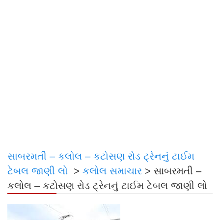
સાબરમતી – કલોલ – કટોસણ રોડ ટ્રેનનું ટાઈમ
ટેબલ જાણી લો
>
કલોલ સમાચાર
>
સાબરમતી –
કલોલ – કટોસણ રોડ ટ્રેનનું ટાઈમ ટેબલ જાણી લો