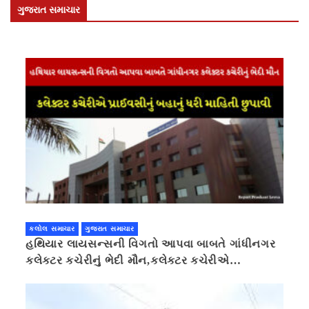
ગુજરાત સમાચાર
કલોલ સમાચાર
ગુજરાત સમાચાર
હથિયાર લાયસન્સની વિગતો આપવા બાબતે ગાંધીનગર
કલેક્ટર કચેરીનું ભેદી મૌન,કલેક્ટર કચેરીએ
પ્રાઈવસીનું બહાનું ધરી માહિતી છુપાવી