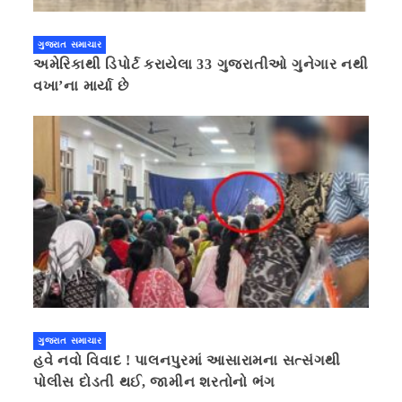
ગુજરાત સમાચાર
અમેરિકાથી ડિપોર્ટ કરાયેલા 33 ગુજરાતીઓ ગુનેગાર નથી
વખા’ના માર્યા છે
ગુજરાત સમાચાર
હવે નવો વિવાદ ! પાલનપુરમાં આસારામના સત્સંગથી
પોલીસ દોડતી થઈ, જામીન શરતોનો ભંગ