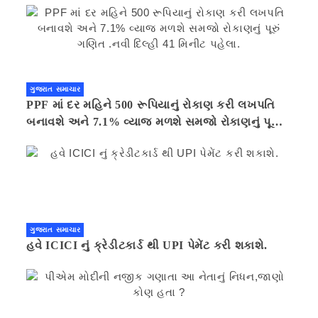
ગુજરાત સમાચાર
PPF માં દર મહિને 500 રૂપિયાનું રોકાણ કરી લખપતિ
બનાવશે અને 7.1% વ્યાજ મળશે સમજો રોકાણનું પૂરું
ગણિત .નવી દિલ્હી 41 મિનીટ પહેલા.
ગુજરાત સમાચાર
હવે ICICI નું ક્રેડીટકાર્ડ થી UPI પેમેંટ કરી શકાશે.