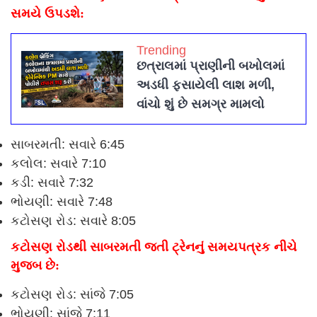
સમયે ઉપડશે:
Trending
છત્રાલમાં પ્રાણીની બખોલમાં
અડધી ફસાયેલી લાશ મળી,
વાંચો શું છે સમગ્ર મામલો
સાબરમતી
: સવારે 6:45
કલોલ
: સવારે 7:10
કડી
: સવારે 7:32
ભોયણી
: સવારે 7:48
કટોસણ રોડ
: સવારે 8:05
કટોસણ રોડથી સાબરમતી જતી ટ્રેનનું સમયપત્રક નીચે
મુજબ છે:
કટોસણ રોડ
: સાંજે 7:05
ભોયણી
: સાંજે 7:11