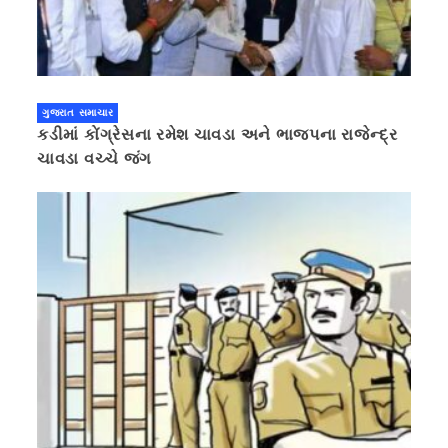
ગુજરાત સમાચાર
કડીમાં કોંગ્રેસના રમેશ ચાવડા અને ભાજપના રાજેન્દ્ર
ચાવડા વચ્ચે જંગ