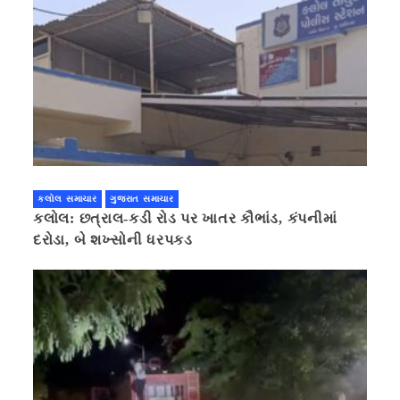
કલોલ સમાચાર
ગુજરાત સમાચાર
કલોલ: છત્રાલ-કડી રોડ પર ખાતર કૌભાંડ, કંપનીમાં
દરોડા, બે શખ્સોની ધરપકડ