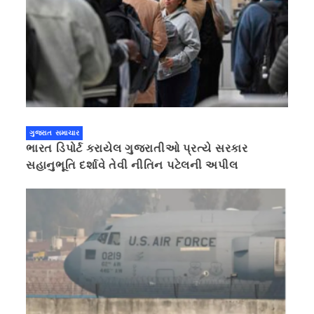
ગુજરાત સમાચાર
ભારત ડિપોર્ટ કરાયેલ ગુજરાતીઓ પ્રત્યે સરકાર
સહાનુભૂતિ દર્શાવે તેવી નીતિન પટેલની અપીલ