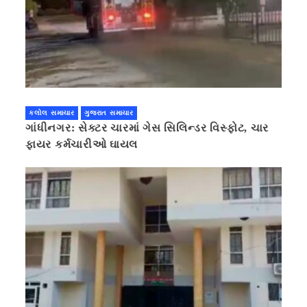
કલોલ સમાચાર
ગુજરાત સમાચાર
ગાંધીનગર: સેક્ટર ચારમાં ગેસ સિલિન્ડર વિસ્ફોટ, ચાર
ફાયર કર્મચારીઓ ઘાયલ