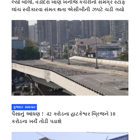
લ્યો બોલો, વડોદરા ખાણ ખનીજ કચેરીનો સમગ્ર સ્ટાફ
લાંચ સ્વીકારવા સંમત થતા એસીબીની ઝપટે ચડી ગયો
ગુજરાત સમાચાર
પૈસાનું આંધણ ! 42 કરોડના હાટકેશ્વર બ્રિજને 10
કરોડના ખર્ચે તોડી પડાશે