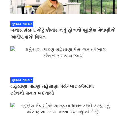
ગુજરાત સમાચાર
બનાસકાંઠામાં મોટું કૌભાંડ થયું હોવાનો જીજ્ઞેશ મેવાણીનો
આક્ષેપ,વાંચો વિગત
ગુજરાત સમાચાર
મહેસાણા-પાટણ-મહેસાણા પેસેન્જર સ્પેશ્યલ
ટ્રેનનો સમય બદલાયો