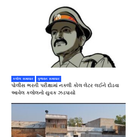
કલોલ સમાચાર
ગુજરાત સમાચાર
પોલીસ ભરતી પરીક્ષામાં નકલી કોલ લેટર લઈને દોડવા
આવેલ કલોલનો યુવક ઝડપાયો