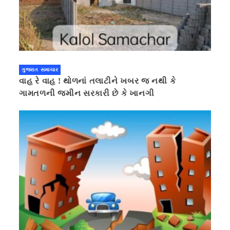
ગુજરાત સમાચાર
વાહ રે વાહ ! થોળનાં તલાટીને ખબર જ નથી કે
ગામતળની જમીન સરકારી છે કે ખાનગી