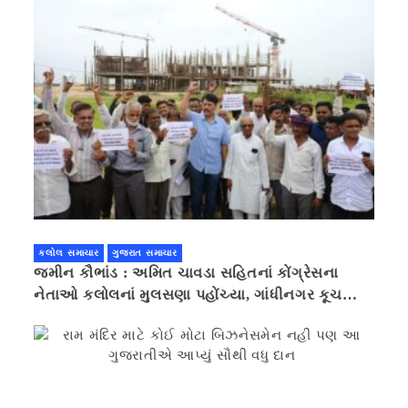
કલોલ સમાચાર
ગુજરાત સમાચાર
જમીન કૌભાંડ : અમિત ચાવડા સહિતનાં કોંગ્રેસના
નેતાઓ કલોલનાં મુલસણા પહોંચ્યા, ગાંધીનગર કૂચ
કરવાની ચિમકી