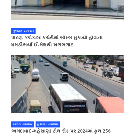
ગુજરાત સમાચાર
પાટણ કલેકટર કચેરીમાં બોમ્બ મુકાયો હોવાના
ધમકીભર્યા ઈ-મેલથી ખળભળાટ
કલોલ સમાચાર
ગુજરાત સમાચાર
અમદાવાદ-મહેસાણા ટોલ રોડ પર 2024માં કુલ 256