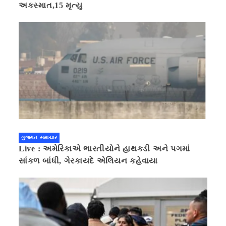
અકસ્માત,15 મૃત્યુ
ગુજરાત સમાચાર
Live : અમેરિકાએ ભારતીયોને હાથકડી અને પગમાં
સાંકળ બાંધી, ગેરકાયદે એલિયન કહેવાયા