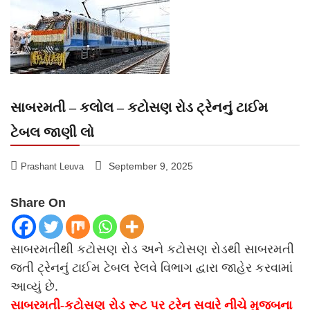
સાબરમતી – કલોલ – કટોસણ રોડ ટ્રેનનું ટાઈમ
ટેબલ જાણી લો
September 9, 2025
Prashant Leuva
Share On
સાબરમતીથી
કટોસણ
રોડ
અને
કટોસણ
રોડથી
સાબરમતી
જતી
ટ્રેનનું
ટાઈમ
ટેબલ
રેલવે
વિભાગ
દ્વારા
જાહેર
કરવામાં
આવ્યું
છે.
સાબરમતી-કટોસણ રોડ રૂટ પર ટ્રેન સવારે નીચે મુજબના