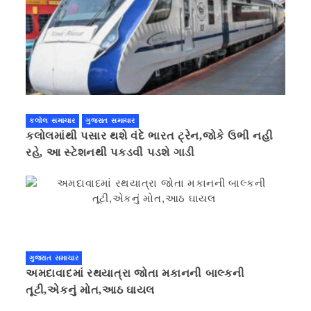
કલોલ સમાચાર
ગુજરાત સમાચાર
કલોલમાંથી પસાર થશે વંદે ભારત ટ્રેન,જોકે ઉભી નહી
રહે, આ સ્ટેશનથી પકડવી પડશે ગાડી
ગુજરાત સમાચાર
અમદાવાદમાં રથયાત્રા જોતા મકાનની બાલ્કની
તૂટી,એકનું મોત,આઠ ઘાયલ