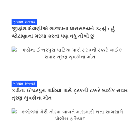
ગુજરાત સમાચાર
જીજ્ઞેશ મેવાણીએ ભાજપના ધારાસભ્યને કહ્યું : હું
જોટાણાના મરચા કરતા પણ વધુ તીખો છું
ગુજરાત સમાચાર
કડીના ઈશ્વરપુરા પાટિયા પાસે ટ્રકની ટક્કરે બાઈક સવાર
ત્રણ યુવકોના મોત