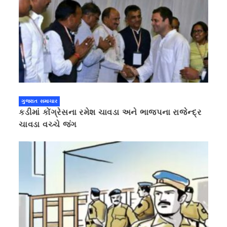
ગુજરાત સમાચાર
કડીમાં કોંગ્રેસના રમેશ ચાવડા અને ભાજપના રાજેન્દ્ર
ચાવડા વચ્ચે જંગ