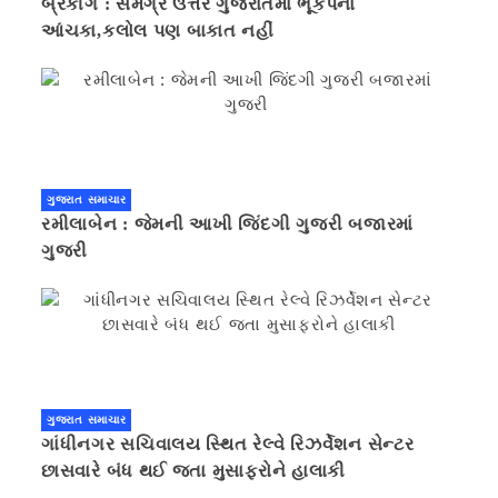
બ્રેકીંગ : સમગ્ર ઉત્તર ગુજરાતમાં ભૂકંપનાં
આંચકા,કલોલ પણ બાકાત નહીં
ગુજરાત સમાચાર
રમીલાબેન : જેમની આખી જિંદગી ગુજરી બજારમાં
ગુજરી
ગુજરાત સમાચાર
ગાંધીનગર સચિવાલય સ્થિત રેલ્વે રિઝર્વેશન સેન્ટર
છાસવારે બંધ થઈ જતા મુસાફરોને હાલાકી