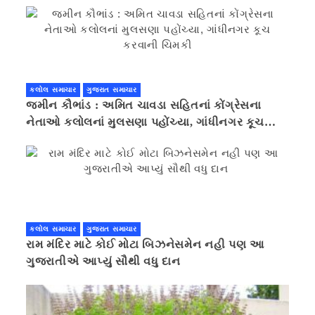
કલોલ સમાચાર
ગુજરાત સમાચાર
જમીન કૌભાંડ : અમિત ચાવડા સહિતનાં કોંગ્રેસના
નેતાઓ કલોલનાં મુલસણા પહોંચ્યા, ગાંધીનગર કૂચ
કરવાની ચિમકી
કલોલ સમાચાર
ગુજરાત સમાચાર
રામ મંદિર માટે કોઈ મોટા બિઝનેસમેન નહી પણ આ
ગુજરાતીએ આપ્યું સૌથી વધુ દાન