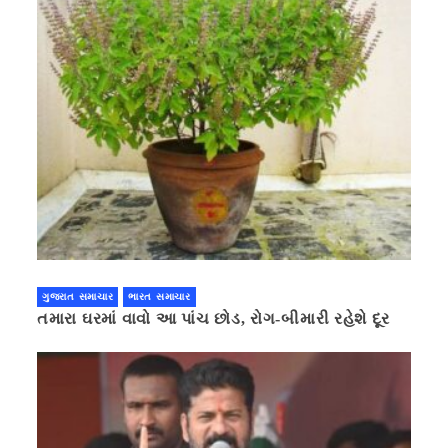
ગુજરાત સમાચાર
ભારત સમાચાર
તમારા ઘરમાં વાવો આ પાંચ છોડ, રોગ-બીમારી રહેશે દૂર