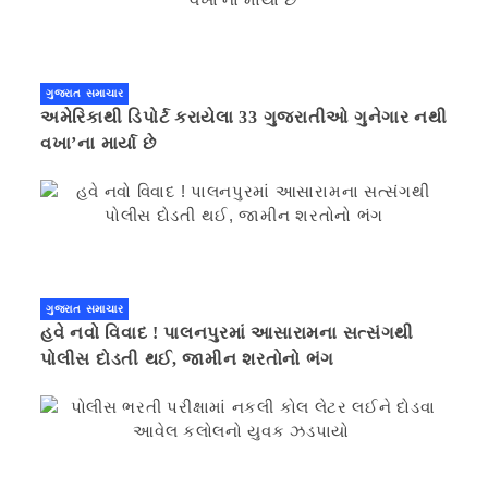
ગુજરાત સમાચાર
અમેરિકાથી ડિપોર્ટ કરાયેલા 33 ગુજરાતીઓ ગુનેગાર નથી
વખા’ના માર્યા છે
ગુજરાત સમાચાર
હવે નવો વિવાદ ! પાલનપુરમાં આસારામના સત્સંગથી
પોલીસ દોડતી થઈ, જામીન શરતોનો ભંગ