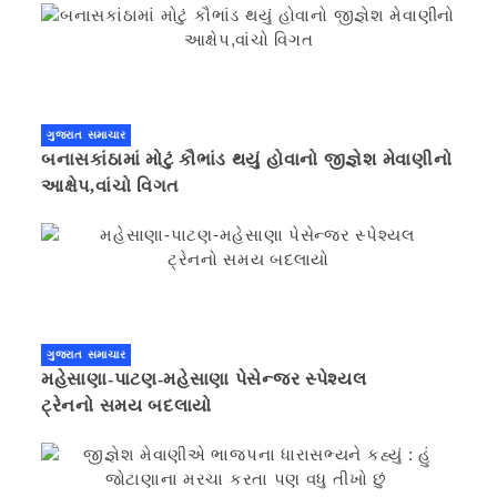
ગુજરાત સમાચાર
બનાસકાંઠામાં મોટું કૌભાંડ થયું હોવાનો જીજ્ઞેશ મેવાણીનો
આક્ષેપ,વાંચો વિગત
ગુજરાત સમાચાર
મહેસાણા-પાટણ-મહેસાણા પેસેન્જર સ્પેશ્યલ
ટ્રેનનો સમય બદલાયો