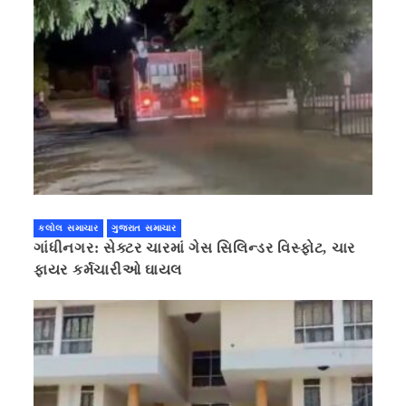
કલોલ સમાચાર
ગુજરાત સમાચાર
ગાંધીનગર: સેક્ટર ચારમાં ગેસ સિલિન્ડર વિસ્ફોટ, ચાર
ફાયર કર્મચારીઓ ઘાયલ