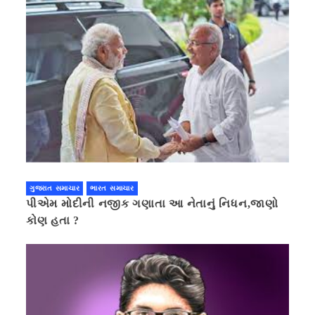
ગુજરાત સમાચાર
ભારત સમાચાર
પીએમ મોદીની નજીક ગણાતા આ નેતાનું નિધન,જાણો
કોણ હતા ?