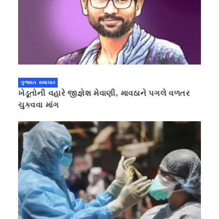
ગુજરાત સમાચાર
ખેડૂતોની વહારે જીજ્ઞેશ મેવાણી, માવઠાને પગલે વળતર
ચુકવવા માંગ