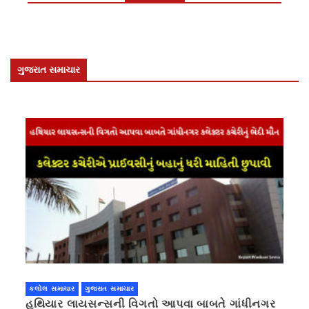
ગુજરાત સમાચાર
કલોલ સમાચાર
ગુજરાત સમાચાર
હથિયાર લાયસન્સની વિગતો આપવા બાબતે ગાંધીનગર