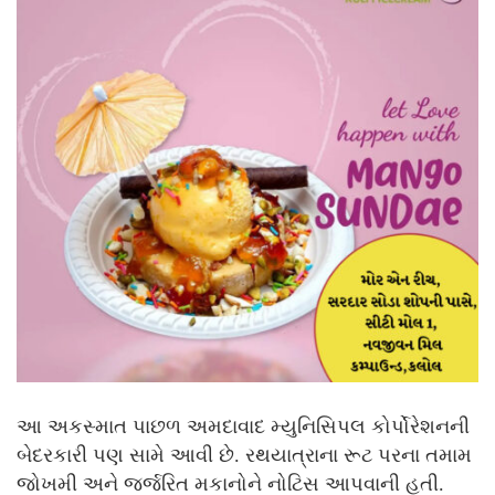
આ અકસ્માત પાછળ અમદાવાદ મ્યુનિસિપલ કોર્પોરેશનની
બેદરકારી પણ સામે આવી છે. રથયાત્રાના રૂટ પરના તમામ
જોખમી અને જર્જરિત મકાનોને નોટિસ આપવાની હતી.