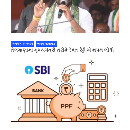
ગુજરાત સમાચાર
ભારત સમાચાર
તેલંગાણાના મુખ્યમંત્રી તરીકે રેવંત રેડ્ડીએ શપથ લીધી