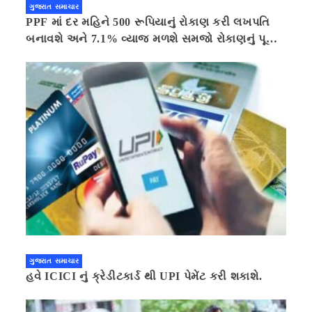
ગુજરાત સમાચાર
PPF માં દર મહિને 500 રૂપિયાનું રોકાણ કરી લખપતિ
બનાવશે અને 7.1% વ્યાજ મળશે સમજો રોકાણનું પૂરું
ગણિત .નવી દિલ્હી 41 મિનીટ પહેલા.
ગુજરાત સમાચાર
હવે ICICI નું ક્રેડીટકાર્ડ થી UPI પેમેંટ કરી શકાશે.