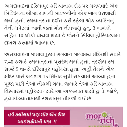
અમદાવાદના દરિયાપુર કડિયાનાકા રોડ પર મંગળવારે એક
બિલ્ડિંગના બીજા માળની બાલ્કનીનો એક ભાગ ધરાશાયી
થયો હતો. રથયાત્રાના દર્શન કરી રહેલા એક વ્યક્તિનું
તેની ચપેટમાં આવી જતાં મોત નીપજ્યું હતું. 3 બાળકો
સહિત 10 લોકો ઘાયલ થયા છે જેમને સિવિલ હોસ્પિટલમાં
દાખલ કરવામાં આવ્યા છે.
અમદાવાદના જમાલપુરમાં ભગવાન જગન્નાથ મંદિરથી સવારે
7.40 કલાકે રથયાત્રાનો પ્રારંભ થયો હતો. ત્રણેય રથ
સાંજે 5 વાગ્યે દરિયાપુર પહોંચ્યા હતા. અહીં તેમને એક
મંદિર પાસે લગભગ 15 મિનિટ સુધી રોકવામાં આવ્યા હતા.
પૂજા પછી તેઓ નીકળી ગયા. જ્યારે તેઓ કડિયાનાકા
વિસ્તારમાં પહોંચ્યા ત્યારે આ અકસ્માત થયો હતો. જોકે,
હવે કડિયાનાકાથી રથયાત્રા નીકળી ગઈ છે.