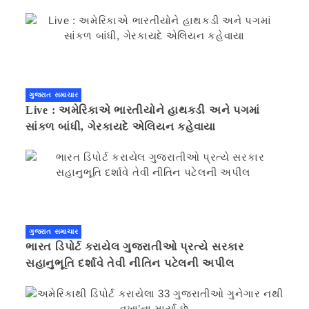
ગુજરાત સમાચાર
Live : અમેરિકાએ ભારતીયોને હાથકડી અને પગમાં
સાંકળ બાંધી, ગેરકાયદે એલિયન કહેવાયા
ગુજરાત સમાચાર
ભારત ડિપોર્ટ કરાયેલ ગુજરાતીઓ પ્રત્યે સરકાર
સહાનુભૂતિ દર્શાવે તેવી નીતિન પટેલની અપીલ