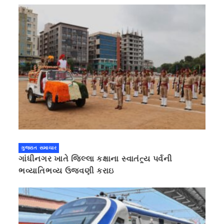
ગુજરાત સમાચાર
ગાંધીનગર ખાતે જિલ્લા કક્ષાના સ્વાતંત્ર્ય પર્વની
ભવ્યાતિભવ્ય ઉજવણી કરાઇ