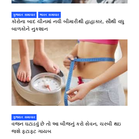
ગુજરાત સમાચાર
ભારત સમાચાર
કોરોના બાદ ચીનમાં નવી બીમારીથી હાહાકાર, સૌથી વધુ
બાળકોને નુકશાન
ગુજરાત સમાચાર
વજન ઘટાડવું છે તો આ બીજનું કરો સેવન, ચરબી થઇ
જશે ફટાફટ ગાયબ