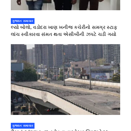
ગુજરાત સમાચાર
લ્યો બોલો, વડોદરા ખાણ ખનીજ કચેરીનો સમગ્ર સ્ટાફ
લાંચ સ્વીકારવા સંમત થતા એસીબીની ઝપટે ચડી ગયો
ગુજરાત સમાચાર