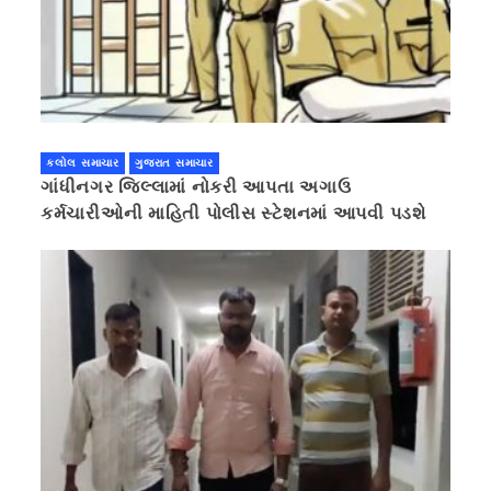
કલોલ સમાચાર
ગુજરાત સમાચાર
ગાંધીનગર જિલ્લામાં નોકરી આપતા અગાઉ
કર્મચારીઓની માહિતી પોલીસ સ્ટેશનમાં આપવી પડશે