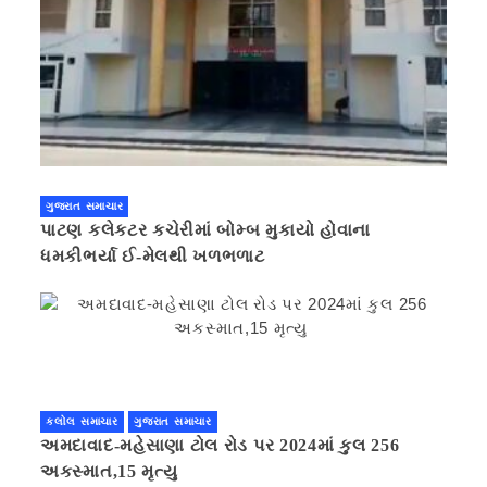
ગુજરાત સમાચાર
પાટણ કલેકટર કચેરીમાં બોમ્બ મુકાયો હોવાના
ધમકીભર્યા ઈ-મેલથી ખળભળાટ
કલોલ સમાચાર
ગુજરાત સમાચાર
અમદાવાદ-મહેસાણા ટોલ રોડ પર 2024માં કુલ 256
અકસ્માત,15 મૃત્યુ