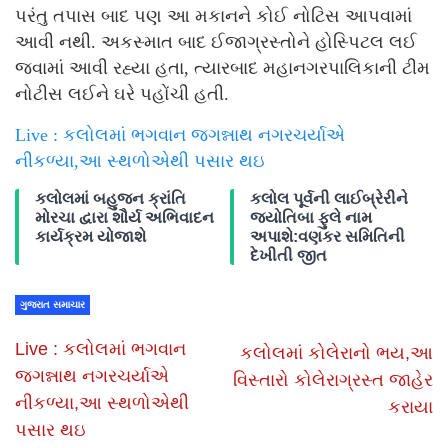
પરંતુ તપાસ બાદ પણ આ મકાનને કોઈ નોટિસ આપવામાં
આવી નથી. અકસ્માત બાદ ઈજાગ્રસ્તોને હોસ્પિટલ લઈ
જવામાં આવી રહ્યા હતા, ત્યારબાદ મહાનગરપાલિકાની ટીમ
નોટીસ લઈને ઘરે પહોંચી હતી.
Live : કલોલમાં ભગવાન જગન્નાથ નગરચર્યાએ
નીકળ્યા,આ સ્થળોએથી પસાર થઇ
કલોલમાં બહુજન ક્રાંતિ
કલોલ પૂર્વની લાઈબ્રેરીને
મોરચા દ્વારા શૌર્ય અભિવાદન
જ્યોતિબા ફુલે નામ
કાર્યક્રમ યોજાશે
અપાશે:વણકર સમિતિની
દેખીતી જીત
ગુજરાત સમાચાર
Live : કલોલમાં ભગવાન
કલોલમાં કોલેરાનો ભય,આ
જગન્નાથ નગરચર્યાએ
વિસ્તારો કોલેરાગ્રસ્ત જાહેર
નીકળ્યા,આ સ્થળોએથી
કરાયા
પસાર થઇ