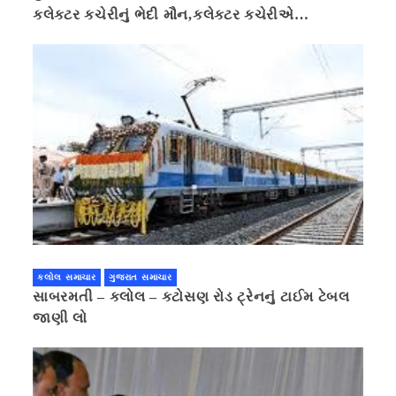
કલેક્ટર કચેરીનું ભેદી મૌન,કલેક્ટર કચેરીએ
પ્રાઈવસીનું બહાનું ધરી માહિતી છુપાવી
કલોલ સમાચાર
ગુજરાત સમાચાર
સાબરમતી – કલોલ – કટોસણ રોડ ટ્રેનનું ટાઈમ ટેબલ
જાણી લો