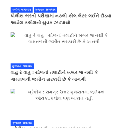
કલોલ સમાચાર
ગુજરાત સમાચાર
પોલીસ ભરતી પરીક્ષામાં નકલી કોલ લેટર લઈને દોડવા
આવેલ કલોલનો યુવક ઝડપાયો
ગુજરાત સમાચાર
વાહ રે વાહ ! થોળનાં તલાટીને ખબર જ નથી કે
ગામતળની જમીન સરકારી છે કે ખાનગી
ગુજરાત સમાચાર