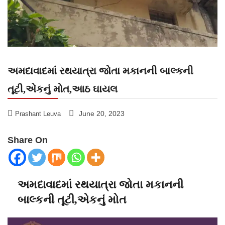
અમદાવાદમાં રથયાત્રા જોતા મકાનની બાલ્કની
તૂટી,એકનું મોત,આઠ ઘાયલ
June 20, 2023
Prashant Leuva
Share On
અમદાવાદમાં રથયાત્રા જોતા મકાનની
બાલ્કની તૂટી,એકનું મોત