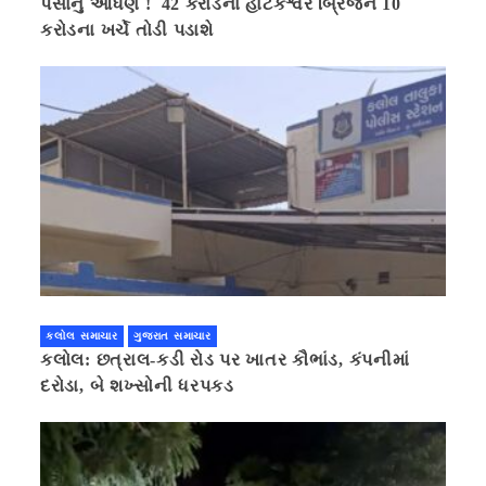
પૈસાનું આંધણ ! 42 કરોડના હાટકેશ્વર બ્રિજને 10
કરોડના ખર્ચે તોડી પડાશે
કલોલ સમાચાર
ગુજરાત સમાચાર
કલોલ: છત્રાલ-કડી રોડ પર ખાતર કૌભાંડ, કંપનીમાં
દરોડા, બે શખ્સોની ધરપકડ