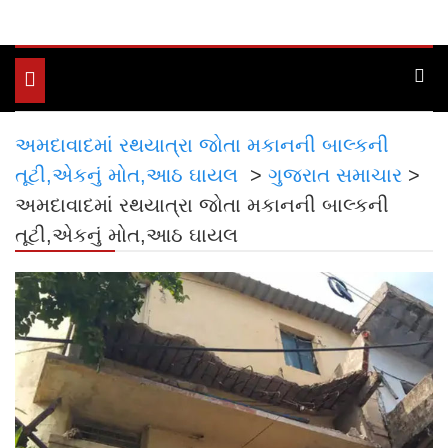
Toggle
navigation
અમદાવાદમાં રથયાત્રા જોતા મકાનની બાલ્કની
તૂટી,એકનું મોત,આઠ ઘાયલ
>
ગુજરાત સમાચાર
>
અમદાવાદમાં રથયાત્રા જોતા મકાનની બાલ્કની
તૂટી,એકનું મોત,આઠ ઘાયલ