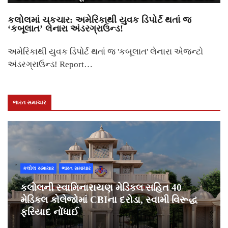
કલોલમાં ચકચાર: અમેરિકાથી યુવક ડિપોર્ટ થતાં જ
‘કબૂલાત’ લેનારા અંડરગ્રાઉન્ડ!
અમેરિકાથી યુવક ડિપોર્ટ થતાં જ 'કબૂલાત' લેનારા એજન્ટો
અંડરગ્રાઉન્ડ! Report…
ભારત સમાચાર
કલોલ સમાચાર
ભારત સમાચાર
કલોલની સ્વામિનારાયણ મેડિકલ સહિત 40
મેડિકલ કોલેજોમાં CBIના દરોડા, સ્વામી વિરૂદ્ધ
ફરિયાદ નોંધાઈ