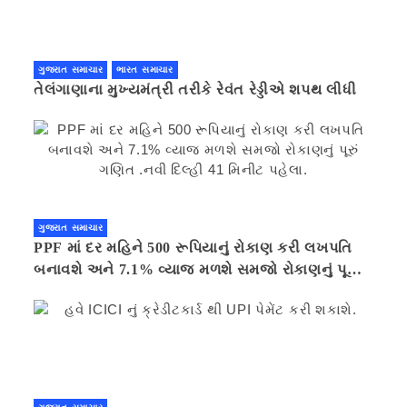
ગુજરાત સમાચાર
ભારત સમાચાર
તેલંગાણાના મુખ્યમંત્રી તરીકે રેવંત રેડ્ડીએ શપથ લીધી
ગુજરાત સમાચાર
PPF માં દર મહિને 500 રૂપિયાનું રોકાણ કરી લખપતિ
બનાવશે અને 7.1% વ્યાજ મળશે સમજો રોકાણનું પૂરું
ગણિત .નવી દિલ્હી 41 મિનીટ પહેલા.