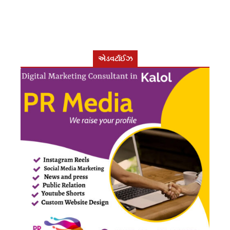
એડવર્ટાઈઝ