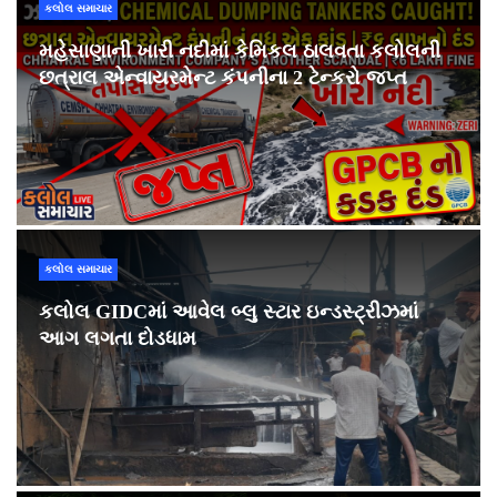
કલોલ સમાચાર
મહેસાણાની ખારી નદીમાં કેમિકલ ઠાલવતા કલોલની
છત્રાલ એન્વાયરમેન્ટ કંપનીના 2 ટેન્કરો જપ્ત
કલોલ સમાચાર
કલોલ GIDCમાં આવેલ બ્લુ સ્ટાર ઇન્ડસ્ટ્રીઝમાં
આગ લગતા દોડધામ