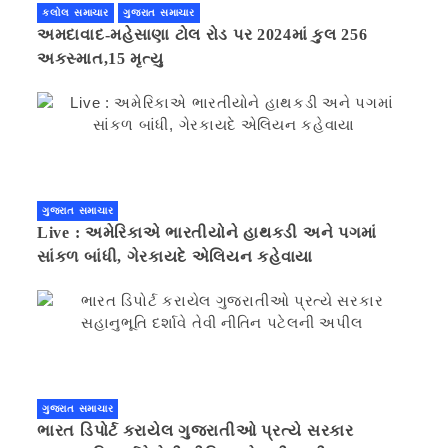
કલોલ સમાચાર
ગુજરાત સમાચાર
અમદાવાદ-મહેસાણા ટોલ રોડ પર 2024માં કુલ 256
અકસ્માત,15 મૃત્યુ
ગુજરાત સમાચાર
Live : અમેરિકાએ ભારતીયોને હાથકડી અને પગમાં
સાંકળ બાંધી, ગેરકાયદે એલિયન કહેવાયા
ગુજરાત સમાચાર
ભારત ડિપોર્ટ કરાયેલ ગુજરાતીઓ પ્રત્યે સરકાર