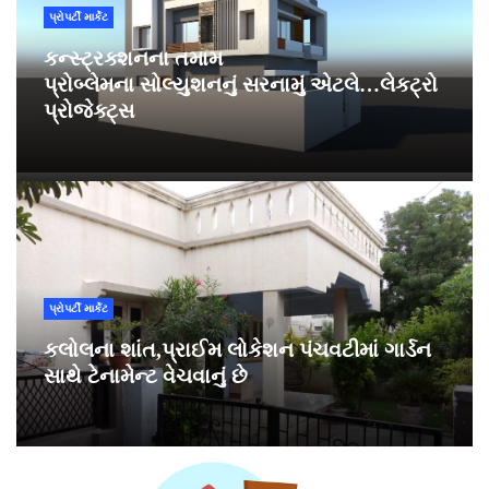
પ્રોપર્ટી માર્કેટ
કન્સ્ટ્રક્શનના તમામ
પ્રોબ્લેમના સોલ્યુશનનું સરનામું એટલે…લેકટ્રો
પ્રોજેક્ટ્સ
પ્રોપર્ટી માર્કેટ
કલોલના શાંત,પ્રાઈમ લોકેશન પંચવટીમાં ગાર્ડન
સાથે ટેનામેન્ટ વેચવાનું છે