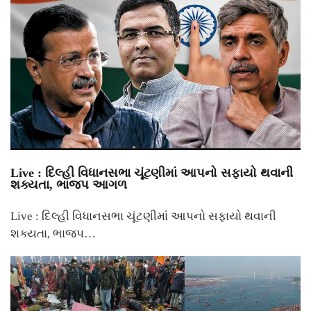
Live : દિલ્હી વિધાનસભા ચૂંટણીમાં આપનો સફાયો થવાની
શક્યતા, ભાજપ આગળ
Live : દિલ્હી વિધાનસભા ચૂંટણીમાં આપનો સફાયો થવાની
શક્યતા, ભાજપ…