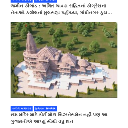
જમીન કૌભાંડ : અમિત ચાવડા સહિતનાં કોંગ્રેસના
નેતાઓ કલોલનાં મુલસણા પહોંચ્યા, ગાંધીનગર કૂચ
કરવાની ચિમકી
કલોલ સમાચાર
ગુજરાત સમાચાર
રામ મંદિર માટે કોઈ મોટા બિઝનેસમેન નહી પણ આ
ગુજરાતીએ આપ્યું સૌથી વધુ દાન