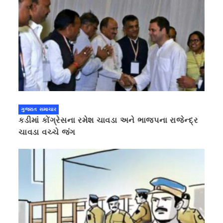
ગુજરાત સમાચાર
કડીમાં કોંગ્રેસના રમેશ ચાવડા અને ભાજપના રાજેન્દ્ર
ચાવડા વચ્ચે જંગ