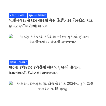
કલોલ સમાચાર
ગુજરાત સમાચાર
ગાંધીનગર: સેક્ટર ચારમાં ગેસ સિલિન્ડર વિસ્ફોટ, ચાર
ફાયર કર્મચારીઓ ઘાયલ
ગુજરાત સમાચાર
પાટણ કલેકટર કચેરીમાં બોમ્બ મુકાયો હોવાના
ધમકીભર્યા ઈ-મેલથી ખળભળાટ