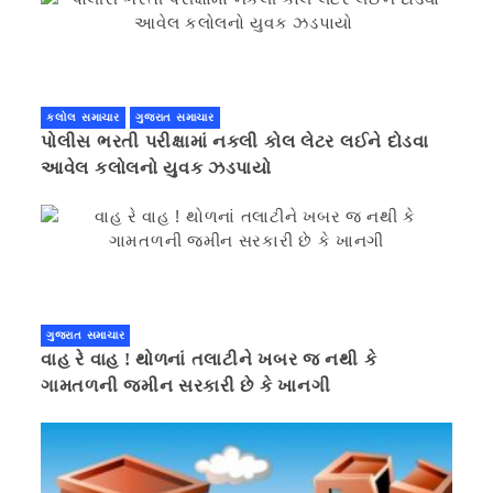
કલોલ સમાચાર
ગુજરાત સમાચાર
પોલીસ ભરતી પરીક્ષામાં નકલી કોલ લેટર લઈને દોડવા
આવેલ કલોલનો યુવક ઝડપાયો
ગુજરાત સમાચાર
વાહ રે વાહ ! થોળનાં તલાટીને ખબર જ નથી કે
ગામતળની જમીન સરકારી છે કે ખાનગી