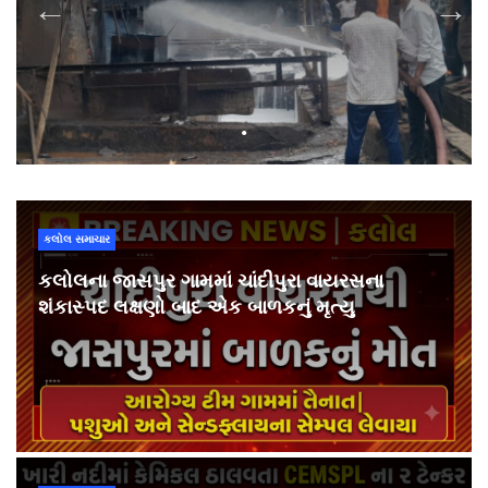
કલોલ સમાચાર
કલોલના જાસપુર ગામમાં ચાંદીપુરા વાયરસના
શંકાસ્પદ લક્ષણો બાદ એક બાળકનું મૃત્યુ