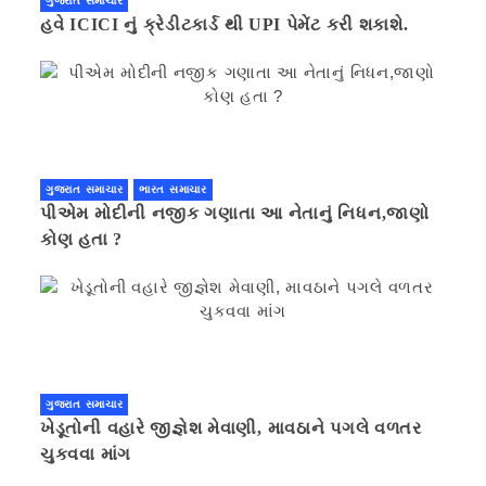
ગુજરાત સમાચાર
હવે ICICI નું ક્રેડીટકાર્ડ થી UPI પેમેંટ કરી શકાશે.
ગુજરાત સમાચાર
ભારત સમાચાર
પીએમ મોદીની નજીક ગણાતા આ નેતાનું નિધન,જાણો
કોણ હતા ?
ગુજરાત સમાચાર
ખેડૂતોની વહારે જીજ્ઞેશ મેવાણી, માવઠાને પગલે વળતર
ચુકવવા માંગ