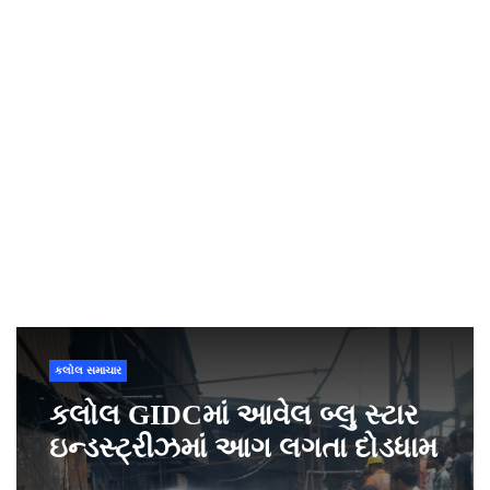
કલોલ સમાચાર
આવેલ બ્લુ સ્ટાર
કલોલ તાલુકા પોલી
ં આગ લગતા દોડધામ
કરી વિદેશી દારૂન