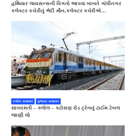
હથિયાર લાયસન્સની વિગતો આપવા બાબતે ગાંધીનગર
કલેક્ટર કચેરીનું ભેદી મૌન,કલેક્ટર કચેરીએ
પ્રાઈવસીનું બહાનું ધરી માહિતી છુપાવી
કલોલ સમાચાર
ગુજરાત સમાચાર
સાબરમતી – કલોલ – કટોસણ રોડ ટ્રેનનું ટાઈમ ટેબલ
જાણી લો