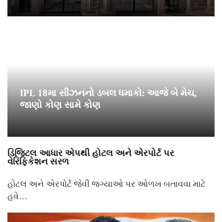
IPL 18મા સીઝનનો ડબલ ધમાકો: આજે બે મેચ,
જાણો કોણ સામે કોણ
ડિજિટલ આધાર એપથી હોટલ અને એરપોર્ટ પર
વેરિફિકેશન સરળ
હોટલ અને એરપોર્ટ જેવી જગ્યાઓ પર ઓળખ બતાવવા માટે
હવે…