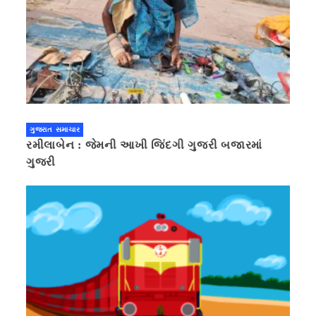
ગુજરાત સમાચાર
રમીલાબેન : જેમની આખી જિંદગી ગુજરી બજારમાં
ગુજરી