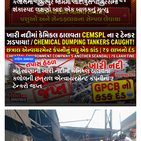
કલોલના જાસપુર ગામમાં ચાંદીપુરા વાયરસના
શંકાસ્પદ લક્ષણો બાદ એક બાળકનું મૃત્યુ
કલોલ સમાચાર
મહેસાણાની ખારી નદીમાં કેમિકલ ઠાલવતા
કલોલની છત્રાલ એન્વાયરમેન્ટ કંપનીના 2
ટેન્કરો જપ્ત