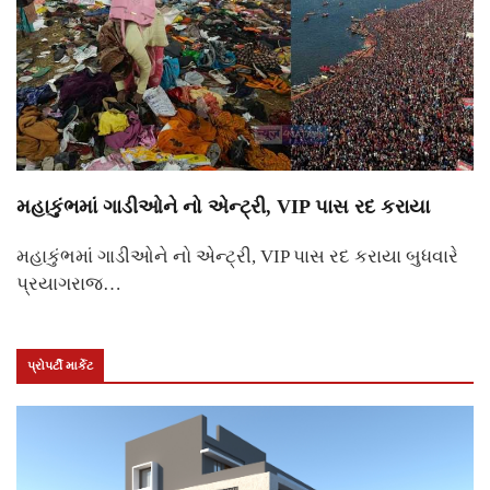
મહાકુંભમાં ગાડીઓને નો એન્ટ્રી, VIP પાસ રદ કરાયા
મહાકુંભમાં ગાડીઓને નો એન્ટ્રી, VIP પાસ રદ કરાયા બુધવારે
પ્રયાગરાજ…
પ્રોપર્ટી માર્કેટ