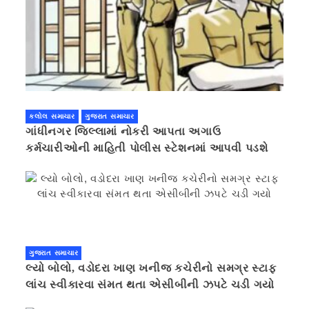
કલોલ સમાચાર
ગુજરાત સમાચાર
ગાંધીનગર જિલ્લામાં નોકરી આપતા અગાઉ
કર્મચારીઓની માહિતી પોલીસ સ્ટેશનમાં આપવી પડશે
ગુજરાત સમાચાર
લ્યો બોલો, વડોદરા ખાણ ખનીજ કચેરીનો સમગ્ર સ્ટાફ
લાંચ સ્વીકારવા સંમત થતા એસીબીની ઝપટે ચડી ગયો