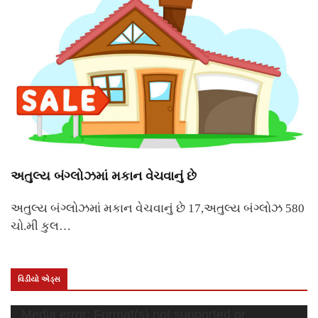
અતુલ્ય બંગ્લોઝમાં મકાન વેચવાનું છે
અતુલ્ય બંગ્લોઝમાં મકાન વેચવાનું છે 17,અતુલ્ય બંગ્લોઝ 580
ચો.મી કુલ…
વિડીયો એડ્સ
Video
Media error: Format(s) not supported or