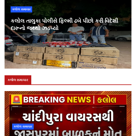
કલોલ સમાચાર
કલોલ તાલુકા પોલીસે ફિલ્મી ઢબે પીછો કરી વિદેશી
દારૂનો જથ્થો ઝડપ્યો
કલોલ સમાચાર
કલોલ સમાચાર