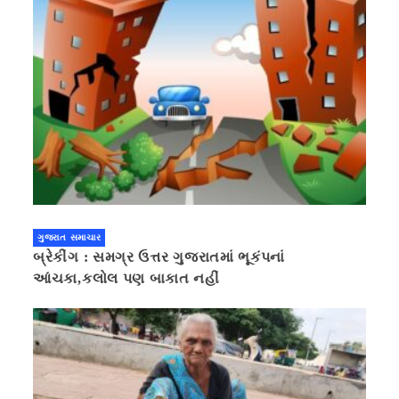
ગુજરાત સમાચાર
બ્રેકીંગ : સમગ્ર ઉત્તર ગુજરાતમાં ભૂકંપનાં
આંચકા,કલોલ પણ બાકાત નહીં