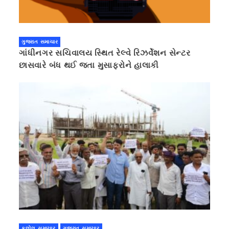
ગુજરાત સમાચાર
ગાંધીનગર સચિવાલય સ્થિત રેલ્વે રિઝર્વેશન સેન્ટર
છાસવારે બંધ થઈ જતા મુસાફરોને હાલાકી
કલોલ સમાચાર
ગુજરાત સમાચાર