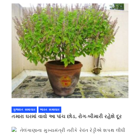
ગુજરાત સમાચાર
ભારત સમાચાર
તમારા ઘરમાં વાવો આ પાંચ છોડ, રોગ-બીમારી રહેશે દૂર