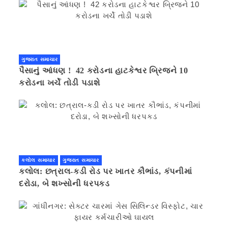
ગુજરાત સમાચાર
પૈસાનું આંધણ ! 42 કરોડના હાટકેશ્વર બ્રિજને 10
કરોડના ખર્ચે તોડી પડાશે
કલોલ સમાચાર
ગુજરાત સમાચાર
કલોલ: છત્રાલ-કડી રોડ પર ખાતર કૌભાંડ, કંપનીમાં
દરોડા, બે શખ્સોની ધરપકડ