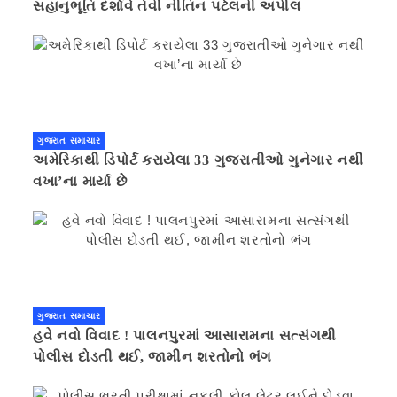
સહાનુભૂતિ દર્શાવે તેવી નીતિન પટેલની અપીલ
ગુજરાત સમાચાર
અમેરિકાથી ડિપોર્ટ કરાયેલા 33 ગુજરાતીઓ ગુનેગાર નથી
વખા’ના માર્યા છે
ગુજરાત સમાચાર
હવે નવો વિવાદ ! પાલનપુરમાં આસારામના સત્સંગથી
પોલીસ દોડતી થઈ, જામીન શરતોનો ભંગ