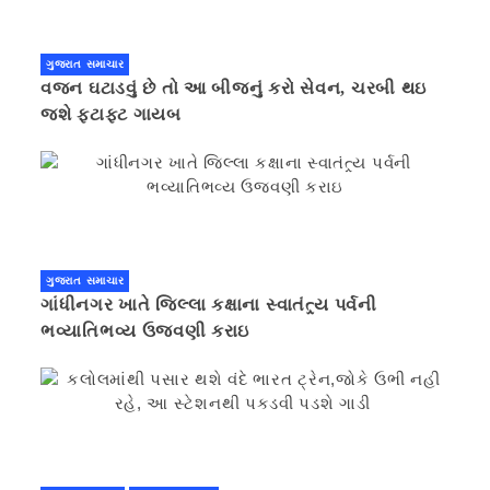
ગુજરાત સમાચાર
વજન ઘટાડવું છે તો આ બીજનું કરો સેવન, ચરબી થઇ
જશે ફટાફટ ગાયબ
ગુજરાત સમાચાર
ગાંધીનગર ખાતે જિલ્લા કક્ષાના સ્વાતંત્ર્ય પર્વની
ભવ્યાતિભવ્ય ઉજવણી કરાઇ