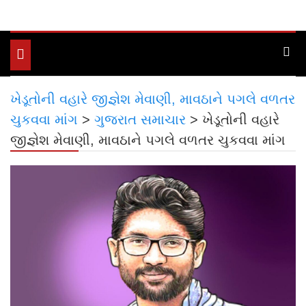
Toggle
navigation
ખેડૂતોની વહારે જીજ્ઞેશ મેવાણી, માવઠાને પગલે વળતર
ચુકવવા માંગ
>
ગુજરાત સમાચાર
>
ખેડૂતોની વહારે
જીજ્ઞેશ મેવાણી, માવઠાને પગલે વળતર ચુકવવા માંગ