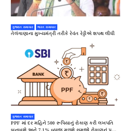
ગુજરાત સમાચાર
ભારત સમાચાર
તેલંગાણાના મુખ્યમંત્રી તરીકે રેવંત રેડ્ડીએ શપથ લીધી
ગુજરાત સમાચાર
PPF માં દર મહિને 500 રૂપિયાનું રોકાણ કરી લખપતિ
બનાવશે અને 7.1% વ્યાજ મળશે સમજો રોકાણનું પૂરું