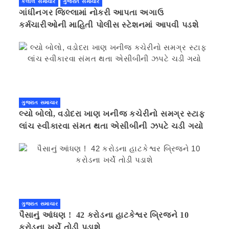
કલોલ સમાચાર
ગુજરાત સમાચાર
ગાંધીનગર જિલ્લામાં નોકરી આપતા અગાઉ
કર્મચારીઓની માહિતી પોલીસ સ્ટેશનમાં આપવી પડશે
ગુજરાત સમાચાર
લ્યો બોલો, વડોદરા ખાણ ખનીજ કચેરીનો સમગ્ર સ્ટાફ
લાંચ સ્વીકારવા સંમત થતા એસીબીની ઝપટે ચડી ગયો
ગુજરાત સમાચાર
પૈસાનું આંધણ ! 42 કરોડના હાટકેશ્વર બ્રિજને 10
કરોડના ખર્ચે તોડી પડાશે