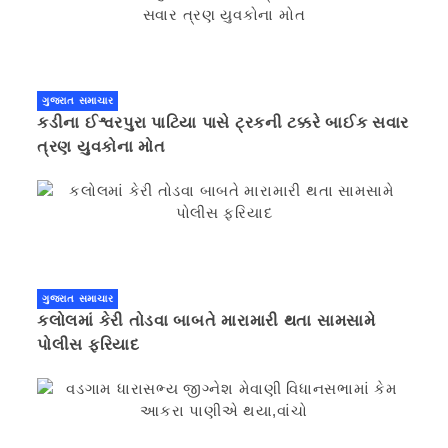
ગુજરાત સમાચાર
કડીના ઈશ્વરપુરા પાટિયા પાસે ટ્રકની ટક્કરે બાઈક સવાર
ત્રણ યુવકોના મોત
ગુજરાત સમાચાર
કલોલમાં કેરી તોડવા બાબતે મારામારી થતા સામસામે
પોલીસ ફરિયાદ