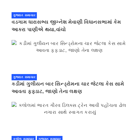
ગુજરાત સમાચાર
વડગામ ધારાસભ્ય જીગ્નેશ મેવાણી વિધાનસભામાં કેમ
આકરા પાણીએ થયા,વાંચો
ગુજરાત સમાચાર
કડીમાં ગુલીયન બાર સિન્ડ્રોમના ચાર જેટલા કેસ સામે
આવતા ફફડાટ, જાણો તેના લક્ષણ
કલોલ સમાચાર
ગુજરાત સમાચાર