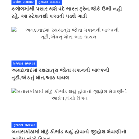
કલોલ સમાચાર
ગુજરાત સમાચાર
કલોલમાંથી પસાર થશે વંદે ભારત ટ્રેન,જોકે ઉભી નહી
રહે, આ સ્ટેશનથી પકડવી પડશે ગાડી
ગુજરાત સમાચાર
અમદાવાદમાં રથયાત્રા જોતા મકાનની બાલ્કની
તૂટી,એકનું મોત,આઠ ઘાયલ
ગુજરાત સમાચાર
બનાસકાંઠામાં મોટું કૌભાંડ થયું હોવાનો જીજ્ઞેશ મેવાણીનો