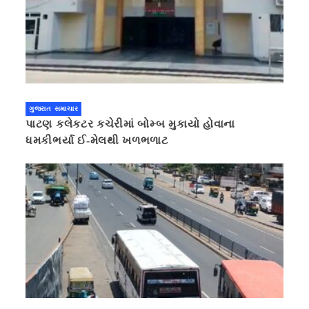
ગુજરાત સમાચાર
પાટણ કલેકટર કચેરીમાં બોમ્બ મુકાયો હોવાના
ધમકીભર્યા ઈ-મેલથી ખળભળાટ