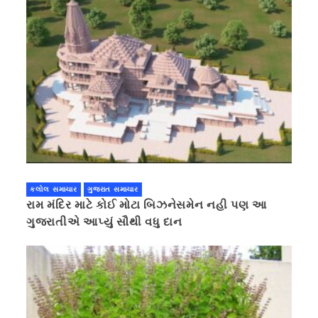
કલોલ સમાચાર
ગુજરાત સમાચાર
રામ મંદિર માટે કોઈ મોટા બિઝનેસમેન નહી પણ આ
ગુજરાતીએ આપ્યું સૌથી વધુ દાન