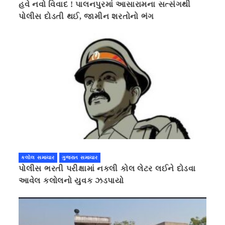
હવે નવો વિવાદ ! પાલનપુરમાં આસારામના સત્સંગથી
પોલીસ દોડતી થઈ, જામીન શરતોનો ભંગ
કલોલ સમાચાર
ગુજરાત સમાચાર
પોલીસ ભરતી પરીક્ષામાં નકલી કોલ લેટર લઈને દોડવા
આવેલ કલોલનો યુવક ઝડપાયો