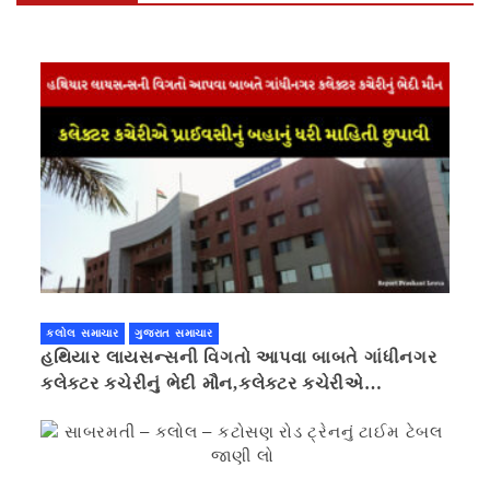
કલોલ સમાચાર
ગુજરાત સમાચાર
હથિયાર લાયસન્સની વિગતો આપવા બાબતે ગાંધીનગર
કલેક્ટર કચેરીનું ભેદી મૌન,કલેક્ટર કચેરીએ
પ્રાઈવસીનું બહાનું ધરી માહિતી છુપાવી