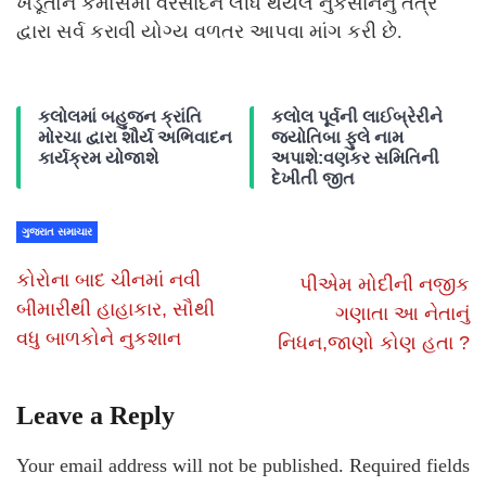
ખેડૂતોને કમોસમી વરસાદને લીધે થયેલ નુકસાનનું તંત્ર
દ્વારા સર્વ કરાવી યોગ્ય વળતર આપવા માંગ કરી છે.
કલોલમાં બહુજન ક્રાંતિ
કલોલ પૂર્વની લાઈબ્રેરીને
મોરચા દ્વારા શૌર્ય અભિવાદન
જ્યોતિબા ફુલે નામ
કાર્યક્રમ યોજાશે
અપાશે:વણકર સમિતિની
દેખીતી જીત
ગુજરાત સમાચાર
કોરોના બાદ ચીનમાં નવી
પીએમ મોદીની નજીક
બીમારીથી હાહાકાર, સૌથી
ગણાતા આ નેતાનું
વધુ બાળકોને નુકશાન
નિધન,જાણો કોણ હતા ?
Leave a Reply
Your email address will not be published.
Required fields