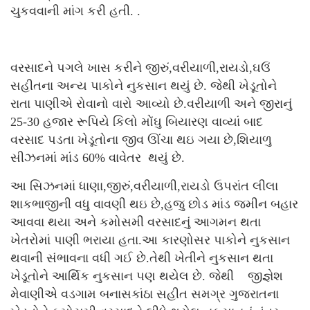
ચુકવવાની માંગ કરી હતી. .
વરસાદને પગલે ખાસ કરીને જીરું,વરીયાળી,રાયડો,ઘઉં
સહીતના અન્ય પાકોને નુકસાન થયું છે. જેથી ખેડૂતોને
રાતા પાણીએ રોવાનો વારો આવ્યો છે.વરીયાળી અને જીરાનું
25-30 હજાર રૂપિયે કિલો મોંઘુ બિયારણ વાવ્યાં બાદ
વરસાદ પડતા ખેડૂતોના જીવ ઊંચા થઇ ગયા છે,શિયાળુ
સીઝનમાં માંડ 60% વાવેતર
થયું છે.
આ સિઝનમાં ધાણા,જીરું,વરીયાળી,રાયડો ઉપરાંત લીલા
શાકભાજીની વધુ વાવણી થઇ છે,હજુ છોડ માંડ જમીન બહાર
આવવા થયા અને કમોસમી વરસાદનું આગમન થતા
ખેતરોમાં પાણી ભરાયા હતા.આ કારણોસર પાકોને નુકસાન
થવાની સંભાવના વધી ગઈ છે.તેથી ખેતીને નુકસાન થતા
ખેડૂતોને આર્થિક નુકસાન પણ થયેલ છે. જેથી જીજ્ઞેશ
મેવાણીએ વડગામ બનાસકાંઠા સહીત સમગ્ર ગુજરાતના