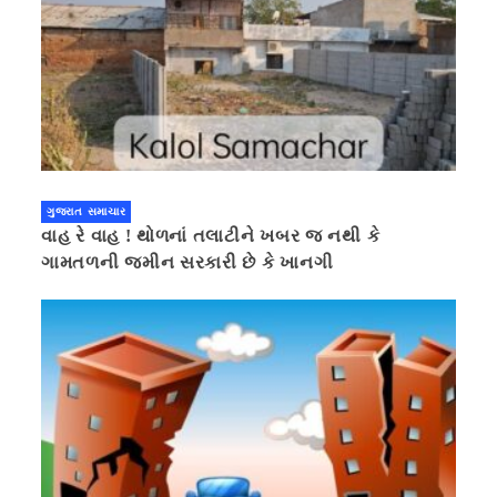
ગુજરાત સમાચાર
વાહ રે વાહ ! થોળનાં તલાટીને ખબર જ નથી કે
ગામતળની જમીન સરકારી છે કે ખાનગી