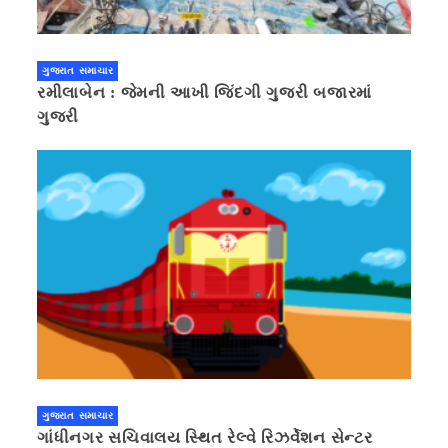
ગુજરાત સમાચાર
રમીલાબેન : જેમની આખી જિંદગી ગુજરી બજારમાં
ગુજરી
ગુજરાત સમાચાર
ગાંધીનગર સચિવાલય સ્થિત રેલ્વે રિઝર્વેશન સેન્ટર