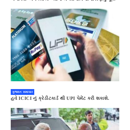
ગણિત .નવી દિલ્હી 41 મિનીટ પહેલા.
ગુજરાત સમાચાર
હવે ICICI નું ક્રેડીટકાર્ડ થી UPI પેમેંટ કરી શકાશે.