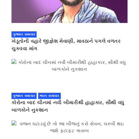
ગુજરાત સમાચાર
ખેડૂતોની વહારે જીજ્ઞેશ મેવાણી, માવઠાને પગલે વળતર
ચુકવવા માંગ
ગુજરાત સમાચાર
ભારત સમાચાર
કોરોના બાદ ચીનમાં નવી બીમારીથી હાહાકાર, સૌથી વધુ
બાળકોને નુકશાન