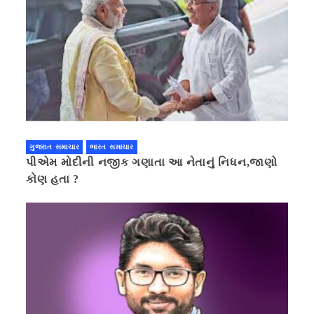
ગુજરાત સમાચાર
ભારત સમાચાર
પીએમ મોદીની નજીક ગણાતા આ નેતાનું નિધન,જાણો
કોણ હતા ?