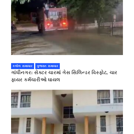
કલોલ સમાચાર
ગુજરાત સમાચાર
ગાંધીનગર: સેક્ટર ચારમાં ગેસ સિલિન્ડર વિસ્ફોટ, ચાર
ફાયર કર્મચારીઓ ઘાયલ