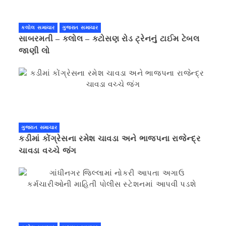
કલોલ સમાચાર
ગુજરાત સમાચાર
સાબરમતી – કલોલ – કટોસણ રોડ ટ્રેનનું ટાઈમ ટેબલ
જાણી લો
ગુજરાત સમાચાર
કડીમાં કોંગ્રેસના રમેશ ચાવડા અને ભાજપના રાજેન્દ્ર
ચાવડા વચ્ચે જંગ