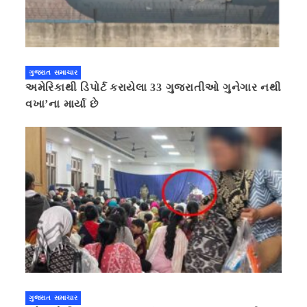
ગુજરાત સમાચાર
અમેરિકાથી ડિપોર્ટ કરાયેલા 33 ગુજરાતીઓ ગુનેગાર નથી
વખા’ના માર્યા છે
ગુજરાત સમાચાર