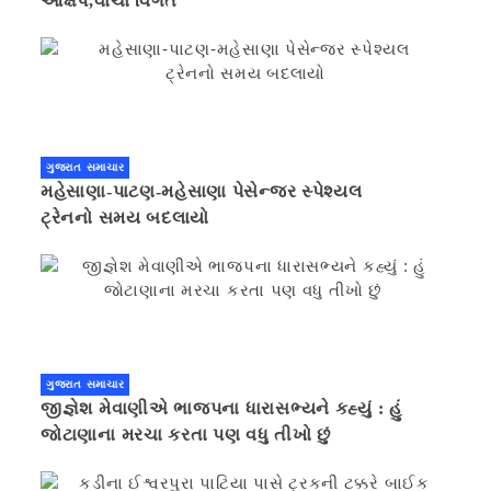
આક્ષેપ,વાંચો વિગત
ગુજરાત સમાચાર
મહેસાણા-પાટણ-મહેસાણા પેસેન્જર સ્પેશ્યલ
ટ્રેનનો સમય બદલાયો
ગુજરાત સમાચાર
જીજ્ઞેશ મેવાણીએ ભાજપના ધારાસભ્યને કહ્યું : હું
જોટાણાના મરચા કરતા પણ વધુ તીખો છું