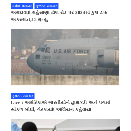
કલોલ સમાચાર
ગુજરાત સમાચાર
અમદાવાદ-મહેસાણા ટોલ રોડ પર 2024માં કુલ 256
અકસ્માત,15 મૃત્યુ
ગુજરાત સમાચાર
Live : અમેરિકાએ ભારતીયોને હાથકડી અને પગમાં
સાંકળ બાંધી, ગેરકાયદે એલિયન કહેવાયા