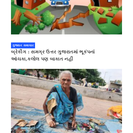
ગુજરાત સમાચાર
બ્રેકીંગ : સમગ્ર ઉત્તર ગુજરાતમાં ભૂકંપનાં
આંચકા,કલોલ પણ બાકાત નહીં