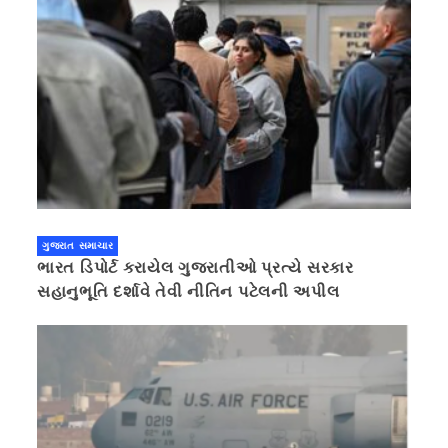
ગુજરાત સમાચાર
ભારત ડિપોર્ટ કરાયેલ ગુજરાતીઓ પ્રત્યે સરકાર
સહાનુભૂતિ દર્શાવે તેવી નીતિન પટેલની અપીલ