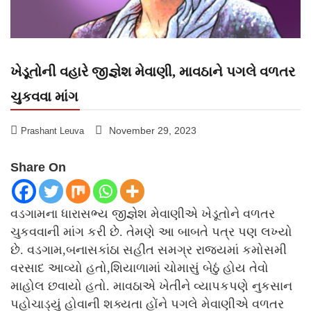
ખેડૂતોની વહારે જીજ્ઞેશ મેવાણી, માવઠાને પગલે વળતર
ચુકવવા માંગ
November 29, 2023
Prashant Leuva
Share On
વડગામના ધારાસભ્ય જીજ્ઞેશ મેવાણીએ ખેડૂતોને વળતર
ચુકવવાની માંગ કરી છે. તેમણે આ બાબતે પત્ર પણ લખ્યો
છે. વડગામ,બનાસકાંઠા સહીત સમગ્ર રાજ્યમાં કમોસમી
વરસાદ આવ્યો હતો,શિયાળામાં ચોમાસું બેઠું હોય તેવો
માહોલ છવાયો હતો. માવઠાએ ખેતીને વ્યાપકપણે નુકસાન
પહોચાડ્યું હોવાની શક્યતા હોંને પગલે મેવાણીએ વળતર