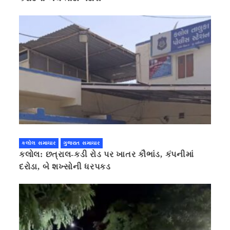
કલોલ સમાચાર
ગુજરાત સમાચાર
કલોલ: છત્રાલ-કડી રોડ પર ખાતર કૌભાંડ, કંપનીમાં
દરોડા, બે શખ્સોની ધરપકડ