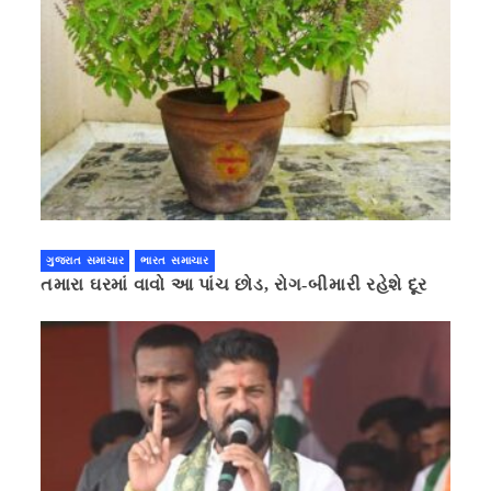
ગુજરાત સમાચાર
ભારત સમાચાર
તમારા ઘરમાં વાવો આ પાંચ છોડ, રોગ-બીમારી રહેશે દૂર