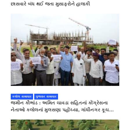
છાસવારે બંધ થઈ જતા મુસાફરોને હાલાકી
કલોલ સમાચાર
ગુજરાત સમાચાર
જમીન કૌભાંડ : અમિત ચાવડા સહિતનાં કોંગ્રેસના
નેતાઓ કલોલનાં મુલસણા પહોંચ્યા, ગાંધીનગર કૂચ
કરવાની ચિમકી