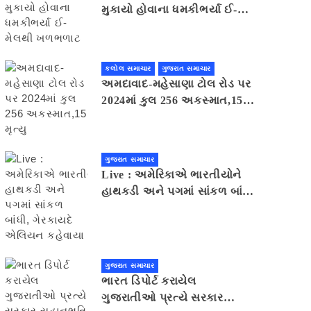
મુકાયો હોવાના ધમકીભર્યા ઈ-
મેલથી ખળભળાટ
કલોલ સમાચાર
ગુજરાત સમાચાર
અમદાવાદ-મહેસાણા ટોલ રોડ પર
2024માં કુલ 256 અકસ્માત,15
મૃત્યુ
ગુજરાત સમાચાર
Live : અમેરિકાએ ભારતીયોને
હાથકડી અને પગમાં સાંકળ બાંધી,
ગેરકાયદે એલિયન કહેવાયા
ગુજરાત સમાચાર
ભારત ડિપોર્ટ કરાયેલ
ગુજરાતીઓ પ્રત્યે સરકાર