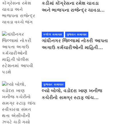
કડીમાં કોંગ્રેસના રમેશ ચાવડા
અને ભાજપના રાજેન્દ્ર ચાવડા
વચ્ચે જંગ
કલોલ સમાચાર
ગુજરાત સમાચાર
ગાંધીનગર જિલ્લામાં નોકરી આપતા
અગાઉ કર્મચારીઓની માહિતી
પોલીસ સ્ટેશનમાં આપવી પડશે
ગુજરાત સમાચાર
લ્યો બોલો, વડોદરા ખાણ ખનીજ
કચેરીનો સમગ્ર સ્ટાફ લાંચ
સ્વીકારવા સંમત થતા એસીબીની
ઝપટે ચડી ગયો