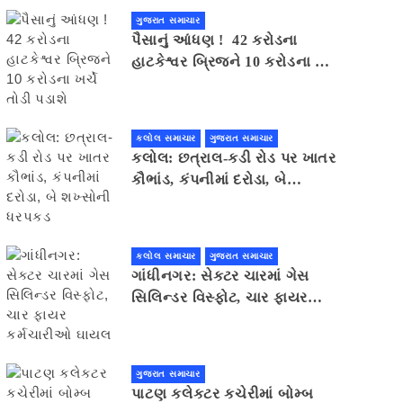
ગુજરાત સમાચાર
પૈસાનું આંધણ ! 42 કરોડના
હાટકેશ્વર બ્રિજને 10 કરોડના ખર્ચે
તોડી પડાશે
કલોલ સમાચાર
ગુજરાત સમાચાર
કલોલ: છત્રાલ-કડી રોડ પર ખાતર
કૌભાંડ, કંપનીમાં દરોડા, બે
શખ્સોની ધરપકડ
કલોલ સમાચાર
ગુજરાત સમાચાર
ગાંધીનગર: સેક્ટર ચારમાં ગેસ
સિલિન્ડર વિસ્ફોટ, ચાર ફાયર
કર્મચારીઓ ઘાયલ
ગુજરાત સમાચાર
પાટણ કલેકટર કચેરીમાં બોમ્બ