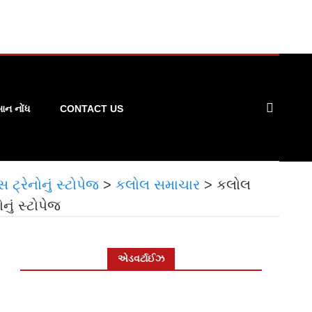
ન નોંધ
CONTACT US
્રેનોનું સ્ટોપેજ
>
કલોલ સમાચાર
>
કલોલ
ું સ્ટોપેજ
એડવર્ટાઈઝ