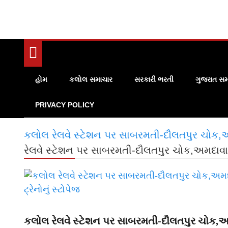
હોમ
કલોલ સમાચાર
સરકારી ભરતી
ગુજરાત સમ
PRIVACY POLICY
કલોલ રેલવે સ્ટેશન પર સાબરમતી-દૌલતપુર ચોક,અમદ
રેલવે સ્ટેશન પર સાબરમતી-દૌલતપુર ચોક,અમદાવાદ-જ
કલોલ રેલવે સ્ટેશન પર સાબરમતી-દૌલતપુર ચોક,અમ