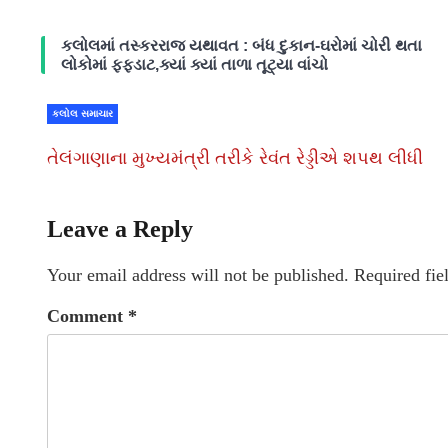
કલોલમાં તસ્કરરાજ યથાવત : બંધ દુકાન-ઘરોમાં ચોરી થતા
લોકોમાં ફફડાટ,ક્યાં ક્યાં તાળા તૂટ્યા વાંચો
કલોલ સમાચાર
તેલંગાણાના મુખ્યમંત્રી તરીકે રેવંત રેડ્ડીએ શપથ લીધી
Leave a Reply
Your email address will not be published.
Required fie
Comment
*