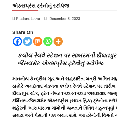
એક્સપ્રેસ ટ્રેનોનું સ્ટોપેજ
December 8, 2023
Prashant Leuva
Share On
કલોલ રેલવે સ્ટેશન પર સાબરમતી-દૌલતપુર ચ
જૈસલમેર એક્સપ્રેસ ટ્રેનોનું સ્ટોપેજ
માનનીય કેન્દ્રીય ગૃહ અને સહકારિતા મંત્રી અમિત શાહ
ઠાકોરે અમદાવાદ મંડળના કલોલ રેલવે સ્ટેશન પર તારીખ 
દૌલતપુર ચોક, ટ્રેન નંબર 19223/19224 અમદાવાદ-જમ્મૂ
ટર્મિનસ-જૈસલમેર એક્સપ્રેસ (સાપ્તાહિક) ટ્રેનોના સ્ટ
શહેરની આસપાસના ગામોની જનતાને વિવિધ મહત્વપૂર્ણ શહ
સમય અને પૈસાની પણ બચત થશે. આ ટ્રેનોની વિગતો ન