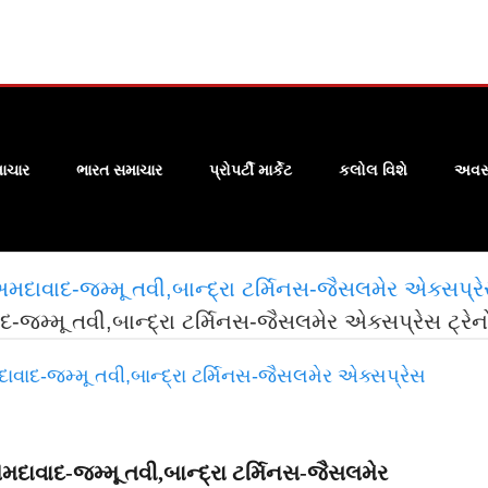
ાચાર
ભારત સમાચાર
પ્રોપર્ટી માર્કેટ
કલોલ વિશે
અવસા
ાવાદ-જમ્મૂ તવી,બાન્દ્રા ટર્મિનસ-જૈસલમેર એક્સપ્રેસ ટ
મ્મૂ તવી,બાન્દ્રા ટર્મિનસ-જૈસલમેર એક્સપ્રેસ ટ્રેનોન
દાવાદ-જમ્મૂ તવી,બાન્દ્રા ટર્મિનસ-જૈસલમેર