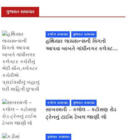
ગુજરાત સમાચાર
કલોલ સમાચાર
ગુજરાત સમાચાર
હથિયાર લાયસન્સની વિગતો
આપવા બાબતે ગાંધીનગર કલેક્ટર
કચેરીનું ભેદી મૌન,કલેક્ટર
કચેરીએ પ્રાઈવસીનું બહાનું ધરી
માહિતી છુપાવી
કલોલ સમાચાર
ગુજરાત સમાચાર
સાબરમતી – કલોલ – કટોસણ રોડ
ટ્રેનનું ટાઈમ ટેબલ જાણી લો
ગુજરાત સમાચાર