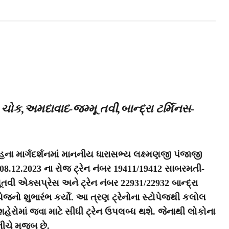
ોક,અમદાવાદ-જમ્મૂ તવી,બાન્દ્રા ટર્મિનસ-
ના માર્ગદર્શનમાં માનનીય ધારાસભ્ય લક્ષ્મણજી પંજાજી
08.12.2023 ના રોજ ટ્રેન નંબર 19411/19412 સાબરમતી-
તવી એક્સપ્રેસ અને ટ્રેન નંબર 22931/22932 બાન્દ્રા
ોપેજનો શુભારંભ કર્યો. આ ત્રણ ટ્રેનોના સ્ટોપેજથી કલોલ
ેરોમાં જવા માટે સીધી ટ્રેન ઉપલબ્ધ થશે. જેનાથી લોકોના
ીચે મુજબ છે.