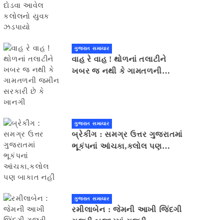
યુવક ઝડપાયો
ગુજરાત સમાચાર
વાહ રે વાહ ! થોળનાં તલાટીને
ખબર જ નથી કે ગામતળની
જમીન સરકારી છે કે ખાનગી
ગુજરાત સમાચાર
બ્રેકીંગ : સમગ્ર ઉત્તર ગુજરાતમાં
ભૂકંપનાં આંચકા,કલોલ પણ
બાકાત નહીં
ગુજરાત સમાચાર
રમીલાબેન : જેમની આખી જિંદગી