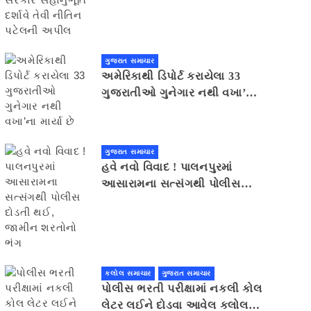
સહાનુભૂતિ દર્શાવે તેવી નીતિન
પટેલની અપીલ
ગુજરાત સમાચાર
અમેરિકાથી ડિપોર્ટ કરાયેલા 33
ગુજરાતીઓ ગુનેગાર નથી વખા’ના
માર્યા છે
ગુજરાત સમાચાર
હવે નવો વિવાદ ! પાલનપુરમાં
આસારામના સત્સંગથી પોલીસ
દોડતી થઈ, જામીન શરતોનો ભંગ
કલોલ સમાચાર
ગુજરાત સમાચાર
પોલીસ ભરતી પરીક્ષામાં નકલી કોલ
લેટર લઈને દોડવા આવેલ કલોલનો