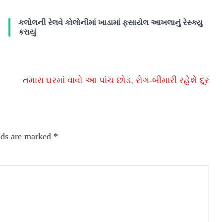
કલોલની રેલવે કોલોનીમાં ખાડામાં ફસાયેલ આખલાનું રેસ્ક્યુ
કરાયું
તમારા ઘરમાં વાવો આ પાંચ છોડ, રોગ-બીમારી રહેશે દૂર
lds are marked
*