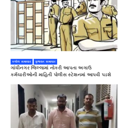
કલોલ સમાચાર
ગુજરાત સમાચાર
ગાંધીનગર જિલ્લામાં નોકરી આપતા અગાઉ
કર્મચારીઓની માહિતી પોલીસ સ્ટેશનમાં આપવી પડશે