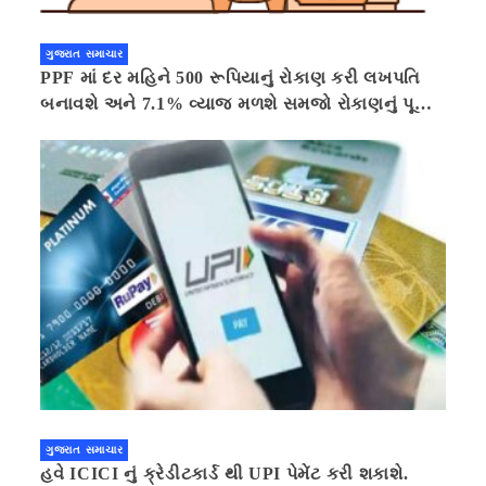
ગુજરાત સમાચાર
PPF માં દર મહિને 500 રૂપિયાનું રોકાણ કરી લખપતિ
બનાવશે અને 7.1% વ્યાજ મળશે સમજો રોકાણનું પૂરું
ગણિત .નવી દિલ્હી 41 મિનીટ પહેલા.
ગુજરાત સમાચાર
હવે ICICI નું ક્રેડીટકાર્ડ થી UPI પેમેંટ કરી શકાશે.