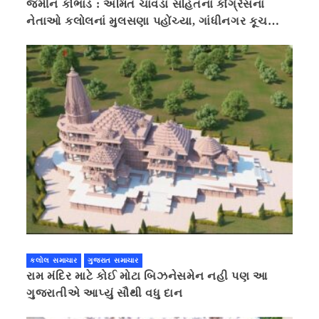
જમીન કૌભાંડ : અમિત ચાવડા સહિતનાં કોંગ્રેસના
નેતાઓ કલોલનાં મુલસણા પહોંચ્યા, ગાંધીનગર કૂચ
કરવાની ચિમકી
કલોલ સમાચાર
ગુજરાત સમાચાર
રામ મંદિર માટે કોઈ મોટા બિઝનેસમેન નહી પણ આ
ગુજરાતીએ આપ્યું સૌથી વધુ દાન