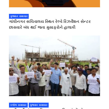
ગુજરાત સમાચાર
ગાંધીનગર સચિવાલય સ્થિત રેલ્વે રિઝર્વેશન સેન્ટર
છાસવારે બંધ થઈ જતા મુસાફરોને હાલાકી
કલોલ સમાચાર
ગુજરાત સમાચાર