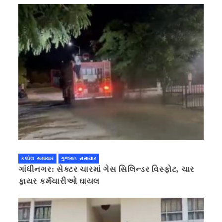
કલોલ સમાચાર
ગુજરાત સમાચાર
ગાંધીનગર: સેક્ટર ચારમાં ગેસ સિલિન્ડર વિસ્ફોટ, ચાર
ફાયર કર્મચારીઓ ઘાયલ