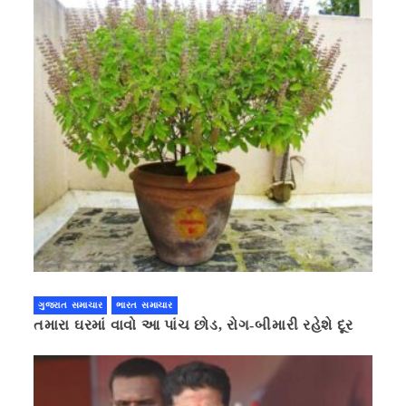
ગુજરાત સમાચાર
ભારત સમાચાર
તમારા ઘરમાં વાવો આ પાંચ છોડ, રોગ-બીમારી રહેશે દૂર