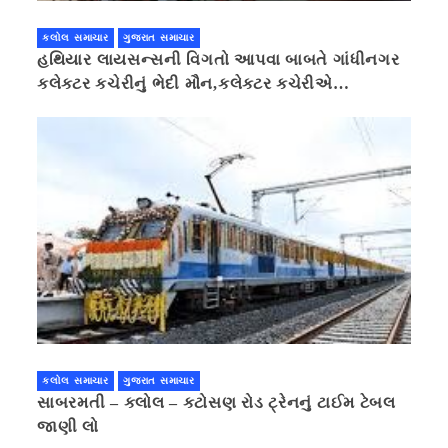
કલોલ સમાચાર
ગુજરાત સમાચાર
હથિયાર લાયસન્સની વિગતો આપવા બાબતે ગાંધીનગર
કલેક્ટર કચેરીનું ભેદી મૌન,કલેક્ટર કચેરીએ
પ્રાઈવસીનું બહાનું ધરી માહિતી છુપાવી
કલોલ સમાચાર
ગુજરાત સમાચાર
સાબરમતી – કલોલ – કટોસણ રોડ ટ્રેનનું ટાઈમ ટેબલ
જાણી લો