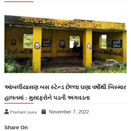
આંબલીયાસણ બસ સ્ટેન્ડ છેલ્લા ઘણા વર્ષોથી બિસ્માર
હાલતમાં : મુસાફરોને પડતી અગવડતા
November 7, 2022
Prashant Leuva
Share On