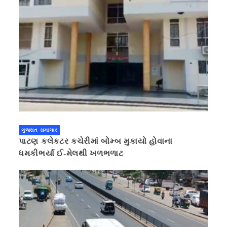
ગુજરાત સમાચાર
પાટણ કલેકટર કચેરીમાં બોમ્બ મુકાયો હોવાના
ધમકીભર્યા ઈ-મેલથી ખળભળાટ