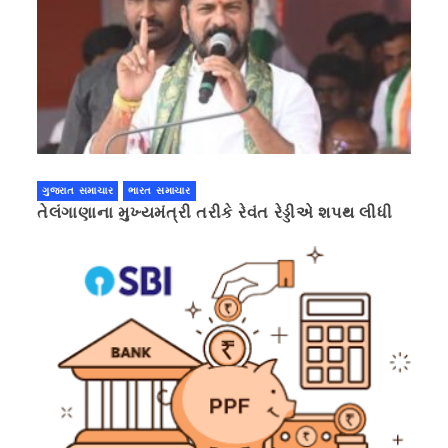
ગુજરાત સમાચાર
ભારત સમાચાર
તેલંગાણાના મુખ્યમંત્રી તરીકે રેવંત રેડ્ડીએ શપથ લીધી