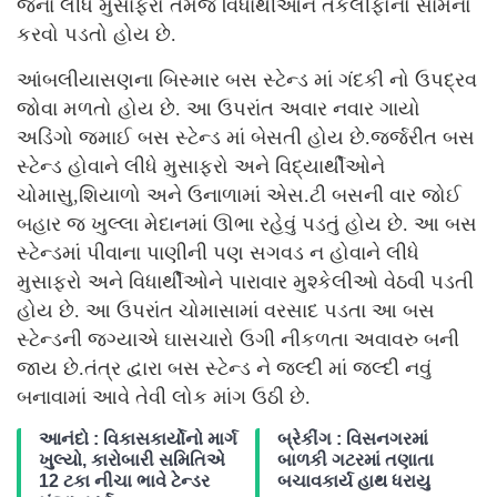
જેના લીધે મુસાફરો તેમજ વિધાર્થીઓને તકલીફોનો સામનો
કરવો પડતો હોય છે.
આંબલીયાસણના બિસ્માર બસ સ્ટેન્ડ માં ગંદકી નો ઉપદ્રવ
જોવા મળતો હોય છે. આ ઉપરાંત અવાર નવાર ગાયો
અડિંગો જમાઈ બસ સ્ટેન્ડ માં બેસતી હોય છે.જર્જરીત બસ
સ્ટેન્ડ હોવાને લીધે મુસાફરો અને વિદ્યાર્થીઓને
ચોમાસુ,શિયાળો અને ઉનાળામાં એસ.ટી બસની વાર જોઈ
બહાર જ ખુલ્લા મેદાનમાં ઊભા રહેવું પડતું હોય છે. આ બસ
સ્ટેન્ડમાં પીવાના પાણીની પણ સગવડ ન હોવાને લીધે
મુસાફરો અને વિધાર્થીઓને પારાવાર મુશ્કેલીઓ વેઠવી પડતી
હોય છે. આ ઉપરાંત ચોમાસામાં વરસાદ પડતા આ બસ
સ્ટેન્ડની જગ્યાએ ઘાસચારો ઉગી નીકળતા અવાવરુ બની
જાય છે.તંત્ર દ્વારા બસ સ્ટેન્ડ ને જલ્દી માં જલ્દી નવું
બનાવામાં આવે તેવી લોક માંગ ઉઠી છે.
આનંદો : વિકાસકાર્યોનો માર્ગ
બ્રેકીંગ : વિસનગરમાં
ખુલ્યો, કારોબારી સમિતિએ
બાળકી ગટરમાં તણાતા
12 ટકા નીચા ભાવે ટેન્ડર
બચાવકાર્ય હાથ ધરાયુ