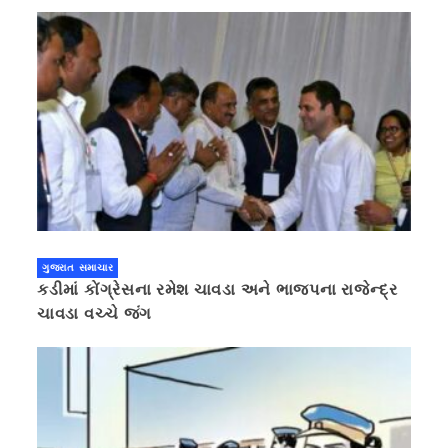
ગુજરાત સમાચાર
કડીમાં કોંગ્રેસના રમેશ ચાવડા અને ભાજપના રાજેન્દ્ર
ચાવડા વચ્ચે જંગ