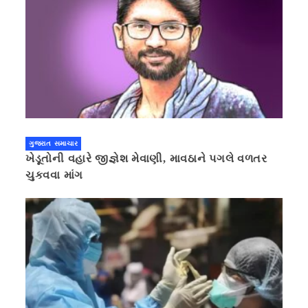
ગુજરાત સમાચાર
ખેડૂતોની વહારે જીજ્ઞેશ મેવાણી, માવઠાને પગલે વળતર
ચુકવવા માંગ