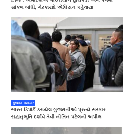
Live : અમેરિકાએ ભારતીયોને હાથકડી અને પગમાં
સાંકળ બાંધી, ગેરકાયદે એલિયન કહેવાયા
ગુજરાત સમાચાર
ભારત ડિપોર્ટ કરાયેલ ગુજરાતીઓ પ્રત્યે સરકાર
સહાનુભૂતિ દર્શાવે તેવી નીતિન પટેલની અપીલ