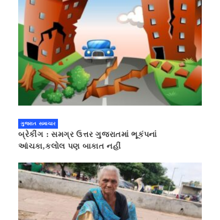
ગુજરાત સમાચાર
બ્રેકીંગ : સમગ્ર ઉત્તર ગુજરાતમાં ભૂકંપનાં
આંચકા,કલોલ પણ બાકાત નહીં