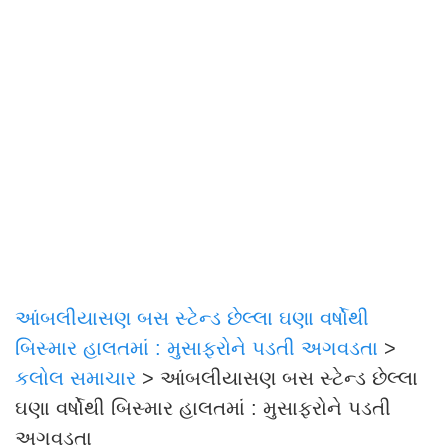
આંબલીયાસણ બસ સ્ટેન્ડ છેલ્લા ઘણા વર્ષોથી
બિસ્માર હાલતમાં : મુસાફરોને પડતી અગવડતા
>
કલોલ સમાચાર
>
આંબલીયાસણ બસ સ્ટેન્ડ છેલ્લા
ઘણા વર્ષોથી બિસ્માર હાલતમાં : મુસાફરોને પડતી
અગવડતા