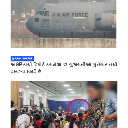
ગુજરાત સમાચાર
અમેરિકાથી ડિપોર્ટ કરાયેલા 33 ગુજરાતીઓ ગુનેગાર નથી
વખા’ના માર્યા છે