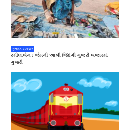
ગુજરાત સમાચાર
રમીલાબેન : જેમની આખી જિંદગી ગુજરી બજારમાં
ગુજરી