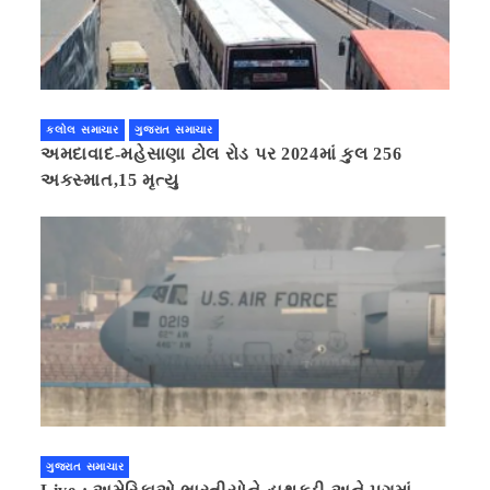
કલોલ સમાચાર
ગુજરાત સમાચાર
અમદાવાદ-મહેસાણા ટોલ રોડ પર 2024માં કુલ 256
અકસ્માત,15 મૃત્યુ
ગુજરાત સમાચાર