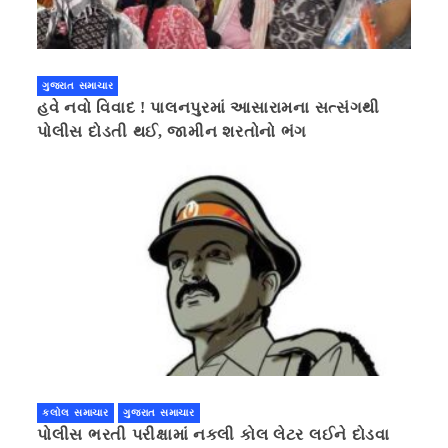
ગુજરાત સમાચાર
હવે નવો વિવાદ ! પાલનપુરમાં આસારામના સત્સંગથી
પોલીસ દોડતી થઈ, જામીન શરતોનો ભંગ
કલોલ સમાચાર
ગુજરાત સમાચાર
પોલીસ ભરતી પરીક્ષામાં નકલી કોલ લેટર લઈને દોડવા