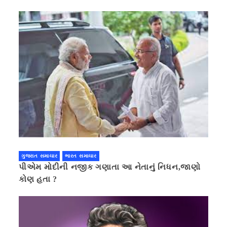
ગુજરાત સમાચાર
ભારત સમાચાર
પીએમ મોદીની નજીક ગણાતા આ નેતાનું નિધન,જાણો
કોણ હતા ?