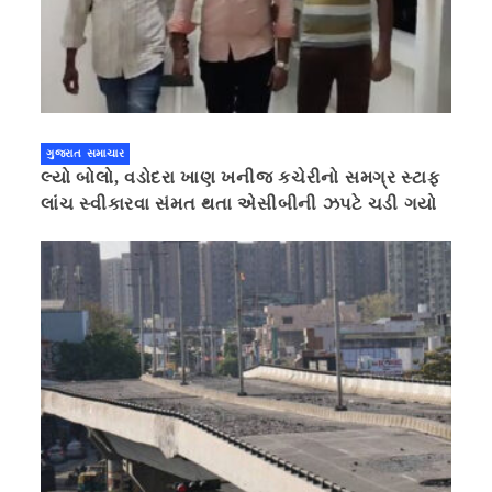
ગુજરાત સમાચાર
લ્યો બોલો, વડોદરા ખાણ ખનીજ કચેરીનો સમગ્ર સ્ટાફ
લાંચ સ્વીકારવા સંમત થતા એસીબીની ઝપટે ચડી ગયો