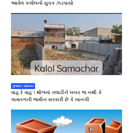
આવેલ કલોલનો યુવક ઝડપાયો
ગુજરાત સમાચાર
વાહ રે વાહ ! થોળનાં તલાટીને ખબર જ નથી કે
ગામતળની જમીન સરકારી છે કે ખાનગી