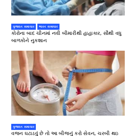
ગુજરાત સમાચાર
ભારત સમાચાર
કોરોના બાદ ચીનમાં નવી બીમારીથી હાહાકાર, સૌથી વધુ
બાળકોને નુકશાન
ગુજરાત સમાચાર
વજન ઘટાડવું છે તો આ બીજનું કરો સેવન, ચરબી થઇ