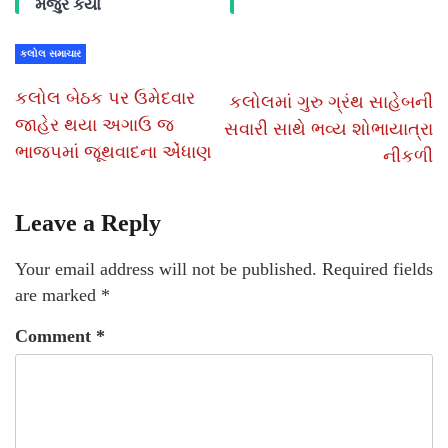
મંજુર કર્યા
કલોલ સમાચાર
કલોલ બેઠક પર ઉમેદવાર
કલોલમાં ગુરુ ગ્રંથ સાહેબની
જાહેર થયા અગાઉ જ
સવારી સાથે ભવ્ય શોભાયાત્રા
ભાજપમાં જૂથવાદના એંધાણ
નીકળી
Leave a Reply
Your email address will not be published.
Required fields
are marked
*
Comment
*