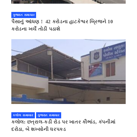
ગુજરાત સમાચાર
પૈસાનું આંધણ ! 42 કરોડના હાટકેશ્વર બ્રિજને 10
કરોડના ખર્ચે તોડી પડાશે
કલોલ સમાચાર
ગુજરાત સમાચાર
કલોલ: છત્રાલ-કડી રોડ પર ખાતર કૌભાંડ, કંપનીમાં
દરોડા, બે શખ્સોની ધરપકડ