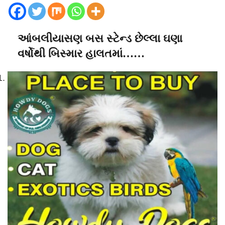
આંબલીયાસણ બસ સ્ટેન્ડ છેલ્લા ઘણા
વર્ષોથી બિસ્માર હાલતમાં……