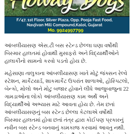
આંબલીયાસણ એસ.ટી બસ સ્ટેન્ડ છેલ્લા ઘણા વર્ષોથી
બિસ્માર હાલતમાં હોવાથી મુસાફરો અને વિદ્યાર્થીઓને
હાલાકીનો સામનો કરવો પડતો હોય છે.
મહેસાણા તાલુકાના આંબલીયાસણ ખાતે મોટું જંક્સન રેલ્વે
સ્ટેશન, માર્કેટયાર્ડ, શાકમાર્કેટ ઉપરાંત શાળાઓ, હોસ્પિટલો,
બેન્કો, મોલો અને મોટુ બજાર હોવાને લીધે આજુબાજુના 22
ગામડાઓના લોકો આંબલીયાસણ કામ અર્થે અને
વિદ્યાર્થીઓ અભ્યાસ માટે આવતા હોય છે. તેમ છતાં
આંબલીયાસણનું બસ સ્ટેન્ડ છેલ્લા કેટલાએ વર્ષોથી
બિસ્માર હાલતમાં હોવા છતાં તંત્ર દ્વારા કોઈપણ પ્રકારનું
નવીન બસ સ્ટેન્ડ બનવાનું કામકાજ કરવામાં આવતુ નથી.