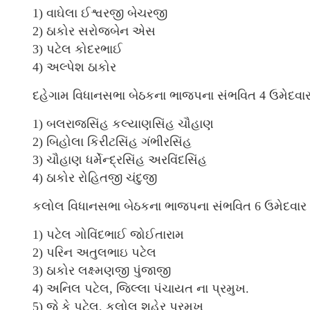
1) વાઘેલા ઈશ્વરજી બેચરજી
2) ઠાકોર સરોજબેન એસ
3) પટેલ કોદરભાઈ
4) અલ્પેશ ઠાકોર
દહેગામ વિધાનસભા બેઠકના ભાજપના સંભવિત 4 ઉમેદવાર 
1) બલરાજસિંહ કલ્યાણસિંહ ચૌહાણ
2) બિહોલા કિરીટસિંહ ગંભીરસિંહ
3) ચૌહાણ ધર્મેન્દ્રસિંહ અરવિંદસિંહ
4) ઠાકોર રોહિતજી ચંદુજી
કલોલ વિધાનસભા બેઠકના ભાજપના સંભવિત 6 ઉમેદવાર અ
1) પટેલ ગોવિંદભાઈ જોઈતારામ
2) પરિન અતુલભાઇ પટેલ
3) ઠાકોર લક્ષ્મણજી પુંજાજી
4) અનિલ પટેલ, જિલ્લા પંચાયત ના પ્રમુખ.
5) જે કે પટેલ, કલોલ શહેર પ્રમુખ