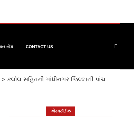
ન નોંધ
CONTACT US
>
કલોલ સહિતની ગાંધીનગર જિલ્લાની પાંચ
એડવર્ટાઈઝ