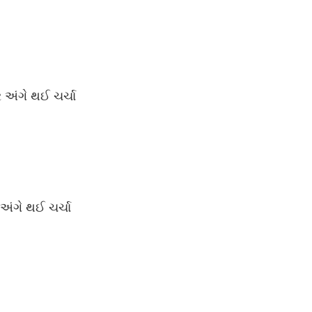
અંગે થઈ ચર્ચા
ંગે થઈ ચર્ચા