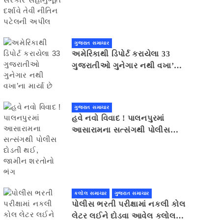
સહાનુભૂતિ દર્શાવે તેવી નીતિન
પટેલની અપીલ
ગુજરાત સમાચાર
અમેરિકાથી ડિપોર્ટ કરાયેલા 33
ગુજરાતીઓ ગુનેગાર નથી વખા’ના
માર્યા છે
ગુજરાત સમાચાર
હવે નવો વિવાદ ! પાલનપુરમાં
આસારામના સત્સંગથી પોલીસ
દોડતી થઈ, જામીન શરતોનો ભંગ
કલોલ સમાચાર
ગુજરાત સમાચાર
પોલીસ ભરતી પરીક્ષામાં નકલી કોલ
લેટર લઈને દોડવા આવેલ કલોલનો