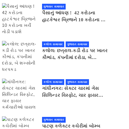
ગુજરાત સમાચાર
પૈસાનું આંધણ ! 42 કરોડના
હાટકેશ્વર બ્રિજને 10 કરોડના ખર્ચે
તોડી પડાશે
કલોલ સમાચાર
ગુજરાત સમાચાર
કલોલ: છત્રાલ-કડી રોડ પર ખાતર
કૌભાંડ, કંપનીમાં દરોડા, બે
શખ્સોની ધરપકડ
કલોલ સમાચાર
ગુજરાત સમાચાર
ગાંધીનગર: સેક્ટર ચારમાં ગેસ
સિલિન્ડર વિસ્ફોટ, ચાર ફાયર
કર્મચારીઓ ઘાયલ
ગુજરાત સમાચાર
પાટણ કલેકટર કચેરીમાં બોમ્બ