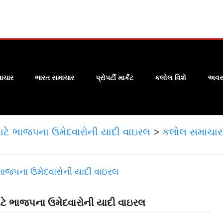
ાચાર
ભારત સમાચાર
પ્રોપર્ટી માર્કેટ
કલોલ વિશે
અવસા
ાટે ભાજપના ઉમેદવારોની યાદી વાઇરલ
>
કલોલ સમાચાર
ાટે ભાજપના ઉમેદવારોની યાદી વાઇરલ