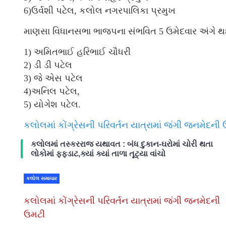
6)ઉર્વશી પટેલ, કલોલ નગરપાલિકા પ્રમુખ
માણસા વિધાનસભા ભાજપના સંભવિત 5 ઉમેદવાર અંગે થઈ
1) અમિતભાઈ હરિભાઈ ચૌધરી
2) ડી ડી પટેલ
3) જે એસ પટેલ
4)અનિલ પટેલ,
5) યોગેશ પટેલ.
કલોલમાં કોંગ્રેસની પરિવર્તન યાત્રામાં જંગી જનમેદની
કલોલમાં તસ્કરરાજ યથાવત : બંધ દુકાન-ઘરોમાં ચોરી થતા
લોકોમાં ફફડાટ,ક્યાં ક્યાં તાળા તૂટ્યા વાંચો
કલોલ સમાચાર
કલોલમાં કોંગ્રેસની પરિવર્તન યાત્રામાં જંગી જનમેદની
ઉમટી