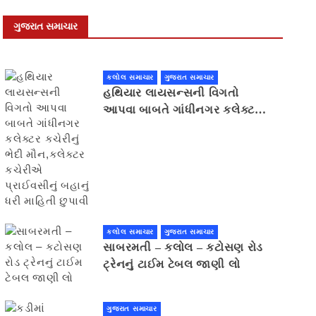
ગુજરાત સમાચાર
કલોલ સમાચાર
ગુજરાત સમાચાર
હથિયાર લાયસન્સની વિગતો
આપવા બાબતે ગાંધીનગર કલેક્ટર
કચેરીનું ભેદી મૌન,કલેક્ટર
કચેરીએ પ્રાઈવસીનું બહાનું ધરી
માહિતી છુપાવી
કલોલ સમાચાર
ગુજરાત સમાચાર
સાબરમતી – કલોલ – કટોસણ રોડ
ટ્રેનનું ટાઈમ ટેબલ જાણી લો
ગુજરાત સમાચાર