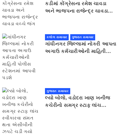
કડીમાં કોંગ્રેસના રમેશ ચાવડા
અને ભાજપના રાજેન્દ્ર ચાવડા
વચ્ચે જંગ
કલોલ સમાચાર
ગુજરાત સમાચાર
ગાંધીનગર જિલ્લામાં નોકરી આપતા
અગાઉ કર્મચારીઓની માહિતી
પોલીસ સ્ટેશનમાં આપવી પડશે
ગુજરાત સમાચાર
લ્યો બોલો, વડોદરા ખાણ ખનીજ
કચેરીનો સમગ્ર સ્ટાફ લાંચ
સ્વીકારવા સંમત થતા એસીબીની
ઝપટે ચડી ગયો