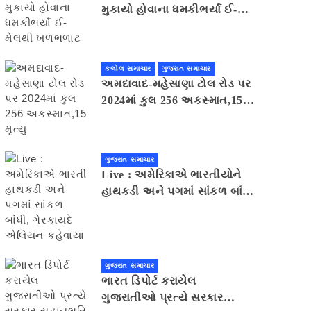
મુકાયો હોવાના ધમકીભર્યા ઈ-
મેલથી ખળભળાટ
કલોલ સમાચાર
ગુજરાત સમાચાર
અમદાવાદ-મહેસાણા ટોલ રોડ પર
2024માં કુલ 256 અકસ્માત,15
મૃત્યુ
ગુજરાત સમાચાર
Live : અમેરિકાએ ભારતીયોને
હાથકડી અને પગમાં સાંકળ બાંધી,
ગેરકાયદે એલિયન કહેવાયા
ગુજરાત સમાચાર
ભારત ડિપોર્ટ કરાયેલ
ગુજરાતીઓ પ્રત્યે સરકાર