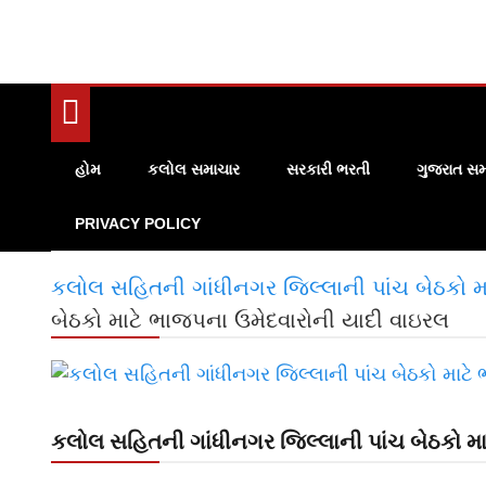
હોમ
કલોલ સમાચાર
સરકારી ભરતી
ગુજરાત સમ
PRIVACY POLICY
કલોલ સહિતની ગાંધીનગર જિલ્લાની પાંચ બેઠકો મ
બેઠકો માટે ભાજપના ઉમેદવારોની યાદી વાઇરલ
કલોલ સહિતની ગાંધીનગર જિલ્લાની પાંચ બેઠકો મ