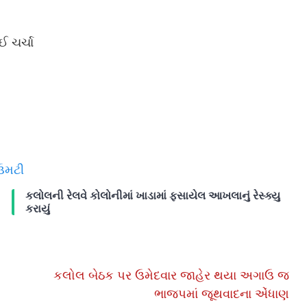
 ચર્ચા
 ઉમટી
કલોલની રેલવે કોલોનીમાં ખાડામાં ફસાયેલ આખલાનું રેસ્ક્યુ
કરાયું
કલોલ બેઠક પર ઉમેદવાર જાહેર થયા અગાઉ જ
ભાજપમાં જૂથવાદના એંધાણ