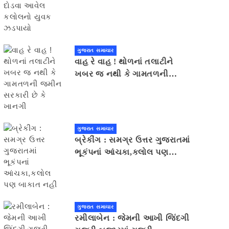
યુવક ઝડપાયો
ગુજરાત સમાચાર
વાહ રે વાહ ! થોળનાં તલાટીને
ખબર જ નથી કે ગામતળની
જમીન સરકારી છે કે ખાનગી
ગુજરાત સમાચાર
બ્રેકીંગ : સમગ્ર ઉત્તર ગુજરાતમાં
ભૂકંપનાં આંચકા,કલોલ પણ
બાકાત નહીં
ગુજરાત સમાચાર
રમીલાબેન : જેમની આખી જિંદગી