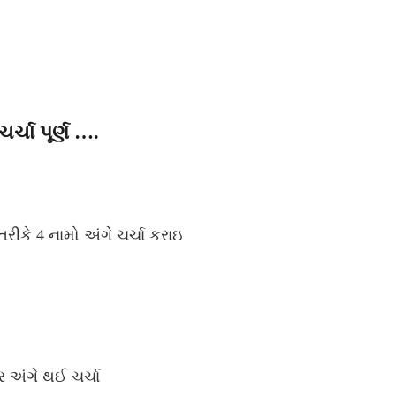
્ચા પૂર્ણ ….
ીકે 4 નામો અંગે ચર્ચા કરાઇ
 અંગે થઈ ચર્ચા