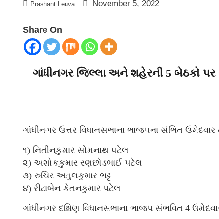
November 5, 2022
Prashant Leuva
Share On
ગાંધીનગર જિલ્લા અને શહેરની 5 બેઠકો પર ચર
ગાંધીનગર ઉત્તર વિધાનસભાના ભાજપના સંભિત ઉમેદવાર તર
૧) નિતીનકુમાર સોમનાથ પટેલ
૨) અશોકકુમાર રણછોડભાઈ પટેલ
૩) રુચિર અતુલકુમાર ભટ્ટ
૪) રીટાબેન કેતનકુમાર પટેલ
ગાંધીનગર દક્ષિણ વિધાનસભાના ભાજપ સંભવિત 4 ઉમેદવાર