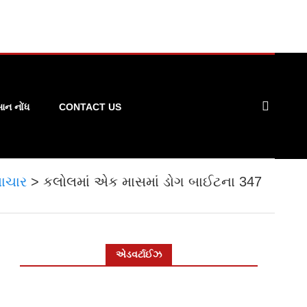
ન નોંધ
CONTACT US
ાચાર
>
કલોલમાં એક માસમાં ડોગ બાઈટના 347
એડવર્ટાઈઝ