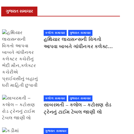
ગુજરાત સમાચાર
કલોલ સમાચાર
ગુજરાત સમાચાર
હથિયાર લાયસન્સની વિગતો
આપવા બાબતે ગાંધીનગર કલેક્ટર
કચેરીનું ભેદી મૌન,કલેક્ટર
કચેરીએ પ્રાઈવસીનું બહાનું ધરી
માહિતી છુપાવી
કલોલ સમાચાર
ગુજરાત સમાચાર
સાબરમતી – કલોલ – કટોસણ રોડ
ટ્રેનનું ટાઈમ ટેબલ જાણી લો
ગુજરાત સમાચાર