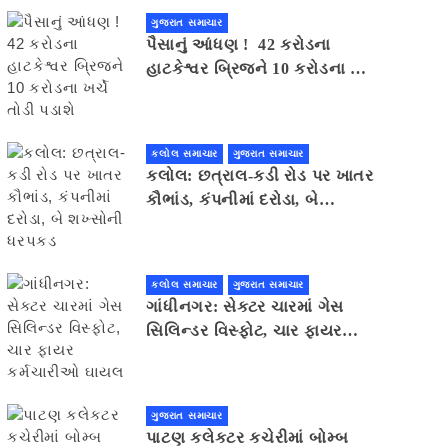
ગુજરાત સમાચાર
પૈસાનું આંધણ ! 42 કરોડના
હાટકેશ્વર બ્રિજને 10 કરોડના ખર્ચે
તોડી પડાશે
કલોલ સમાચાર
ગુજરાત સમાચાર
કલોલ: છત્રાલ-કડી રોડ પર ખાતર
કૌભાંડ, કંપનીમાં દરોડા, બે
શખ્સોની ધરપકડ
કલોલ સમાચાર
ગુજરાત સમાચાર
ગાંધીનગર: સેક્ટર ચારમાં ગેસ
સિલિન્ડર વિસ્ફોટ, ચાર ફાયર
કર્મચારીઓ ઘાયલ
ગુજરાત સમાચાર
પાટણ કલેકટર કચેરીમાં બોમ્બ