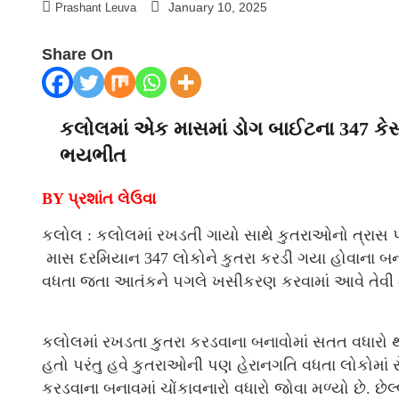
January 10, 2025
Prashant Leuva
Share On
કલોલમાં એક માસમાં ડોગ બાઈટના 347 કે
ભયભીત
BY પ્રશાંત લેઉવા
કલોલ : કલોલમાં રખડતી ગાયો સાથે કુતરાઓનો ત્રાસ પ
માસ દરમિયાન 347 લોકોને કુતરા કરડી ગયા હોવાના બનાવ
વધતા જતા આતંકને પગલે ખસીકરણ કરવામાં આવે તેવી 
કલોલમાં રખડતા કુતરા કરડવાના બનાવોમાં સતત વધારો થ
હતો પરંતુ હવે કુતરાઓની પણ હેરાનગતિ વધતા લોકોમાં ર
કરડવાના બનાવમાં ચોંકાવનારો વધારો જોવા મળ્યો છે. છે