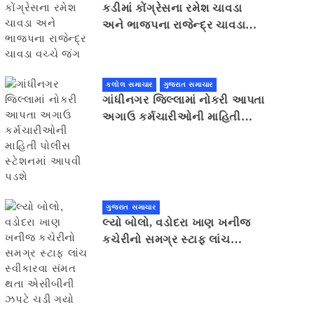
કડીમાં કોંગ્રેસના રમેશ ચાવડા
અને ભાજપના રાજેન્દ્ર ચાવડા
વચ્ચે જંગ
કલોલ સમાચાર
ગુજરાત સમાચાર
ગાંધીનગર જિલ્લામાં નોકરી આપતા
અગાઉ કર્મચારીઓની માહિતી
પોલીસ સ્ટેશનમાં આપવી પડશે
ગુજરાત સમાચાર
લ્યો બોલો, વડોદરા ખાણ ખનીજ
કચેરીનો સમગ્ર સ્ટાફ લાંચ
સ્વીકારવા સંમત થતા એસીબીની
ઝપટે ચડી ગયો