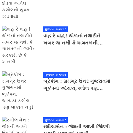
યુવક ઝડપાયો
ગુજરાત સમાચાર
વાહ રે વાહ ! થોળનાં તલાટીને
ખબર જ નથી કે ગામતળની
જમીન સરકારી છે કે ખાનગી
ગુજરાત સમાચાર
બ્રેકીંગ : સમગ્ર ઉત્તર ગુજરાતમાં
ભૂકંપનાં આંચકા,કલોલ પણ
બાકાત નહીં
ગુજરાત સમાચાર
રમીલાબેન : જેમની આખી જિંદગી