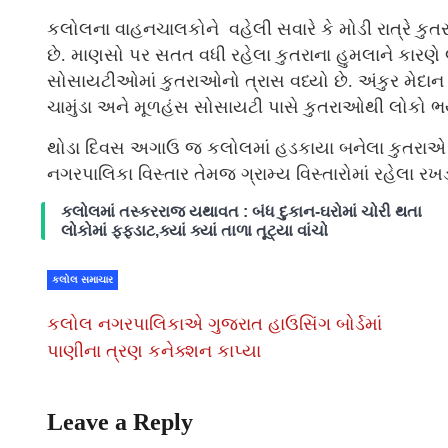
કલોલના વાહનચાલકોને વહેલી સવારે કે મોડી રાત્રે કુત
છે. માણસો પર સતત વધી રહેલા કુતરાના હુમલાને કારણે લ
સોસાયટીઓમાં કુતરાઓનો ત્રાસ વધ્યો છે. અંકુર મે
ચામુંડા અને મૂળહંસ સોસાયટી પાસે કુતરાઓથી લોકો 
થોડા દિવસ અગાઉ જ કલોલમાં હડકાયા બનેલા કુતરાએ આ
નગરપાલિકા વિસ્તાર તેમજ ગ્રામ્ય વિસ્તારોમાં રહેલા રખ
કલોલમાં તસ્કરરાજ યથાવત : બંધ દુકાન-ઘરોમાં ચોરી થતા
લોકોમાં ફફડાટ,ક્યાં ક્યાં તાળા તૂટ્યા વાંચો
કલોલ સમાચાર
કલોલ નગરપાલિકાએ ગુજરાત હાઉસિંગ બોર્ડમાં
પાણીના ત્રણ કનેક્શન કાપ્યા
Leave a Reply