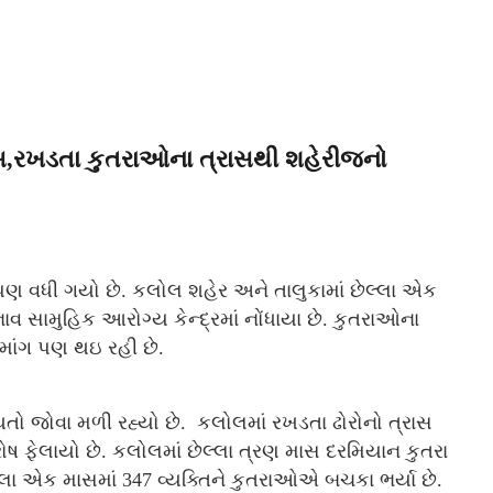
સ,રખડતા કુતરાઓના ત્રાસથી શહેરીજનો
ણ વધી ગયો છે. કલોલ શહેર અને તાલુકામાં છેલ્લા એક
 સામુહિક આરોગ્ય કેન્દ્રમાં નોંધાયા છે. કુતરાઓના
માંગ પણ થઇ રહી છે.
તો જોવા મળી રહ્યો છે. કલોલમાં રખડતા ઢોરોનો ત્રાસ
ોષ ફેલાયો છે. કલોલમાં છેલ્લા ત્રણ માસ દરમિયાન કુતરા
લ્લા એક માસમાં 347 વ્યક્તિને કુતરાઓએ બચકા ભર્યા છે.