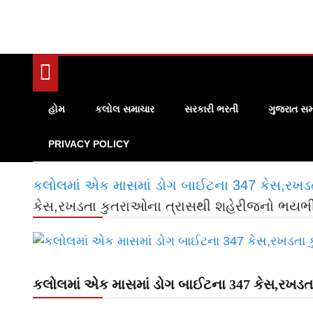
હોમ
કલોલ સમાચાર
સરકારી ભરતી
ગુજરાત સમ
PRIVACY POLICY
કલોલમાં એક માસમાં ડોગ બાઈટના 347 કેસ,રખ
કેસ,રખડતા કુતરાઓના ત્રાસથી શહેરીજનો ભયભ
કલોલમાં એક માસમાં ડોગ બાઈટના 347 કેસ,રખડ