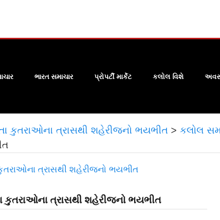
ાચાર
ભારત સમાચાર
પ્રોપર્ટી માર્કેટ
કલોલ વિશે
અવસા
ડતા કુતરાઓના ત્રાસથી શહેરીજનો ભયભીત
>
કલોલ સમ
ીત
તા કુતરાઓના ત્રાસથી શહેરીજનો ભયભીત