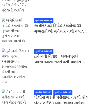
સહાનુભૂતિ દર્શાવે તેવી નીતિન
પટેલની અપીલ
ગુજરાત સમાચાર
અમેરિકાથી ડિપોર્ટ કરાયેલા 33
ગુજરાતીઓ ગુનેગાર નથી વખા’ના
માર્યા છે
ગુજરાત સમાચાર
હવે નવો વિવાદ ! પાલનપુરમાં
આસારામના સત્સંગથી પોલીસ
દોડતી થઈ, જામીન શરતોનો ભંગ
કલોલ સમાચાર
ગુજરાત સમાચાર
પોલીસ ભરતી પરીક્ષામાં નકલી કોલ
લેટર લઈને દોડવા આવેલ કલોલનો