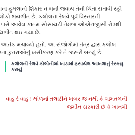
રાના હુમલાનો શિકાર ન બની જવાય તેની ચિંતા સતાવી રહી
ોકો ભયભીત છે. કલોલના રેલવે પૂર્વ વિસ્તારની
દાન પાસે આવેલ કાંતમ સોસાયટી તેમજ ઓએનજીસી રોડથી
ભયભીત થઇ ગયા છે.
તંક મચાવ્યો હતો. આ સંજોગોમાં તંત્ર દ્વારા કલોલ
ડતા કુતરાઓનું ખસીકરણ કરે તે જરૂરી બન્યું છે.
કલોલની રેલવે કોલોનીમાં ખાડામાં ફસાયેલ આખલાનું રેસ્ક્યુ
કરાયું
વાહ રે વાહ ! થોળનાં તલાટીને ખબર જ નથી કે ગામતળની
જમીન સરકારી છે કે ખાનગી