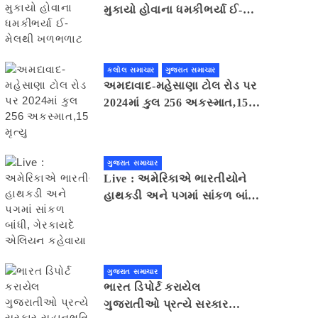
મુકાયો હોવાના ધમકીભર્યા ઈ-
મેલથી ખળભળાટ
કલોલ સમાચાર
ગુજરાત સમાચાર
અમદાવાદ-મહેસાણા ટોલ રોડ પર
2024માં કુલ 256 અકસ્માત,15
મૃત્યુ
ગુજરાત સમાચાર
Live : અમેરિકાએ ભારતીયોને
હાથકડી અને પગમાં સાંકળ બાંધી,
ગેરકાયદે એલિયન કહેવાયા
ગુજરાત સમાચાર
ભારત ડિપોર્ટ કરાયેલ
ગુજરાતીઓ પ્રત્યે સરકાર