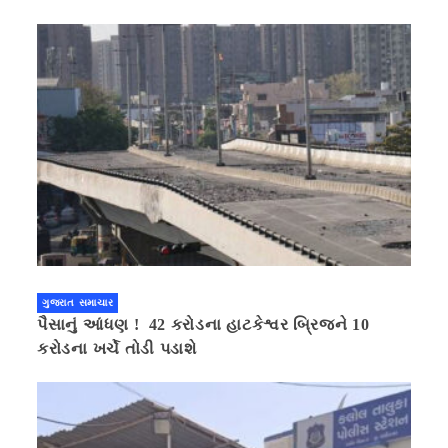
ગુજરાત સમાચાર
પૈસાનું આંધણ ! 42 કરોડના હાટકેશ્વર બ્રિજને 10
કરોડના ખર્ચે તોડી પડાશે