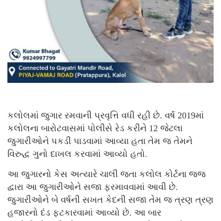
કલોલમાં જુગાર રમવાની પ્રવૃત્તિ વધી રહી છે. વર્ષ 2019માં
કલોલના બારોટવાસમાં પોલીસે રેડ કરીને 12 જેટલા
જુગારીઓને પકડી પાડવામાં આવ્યા હતા તેમ જ તેમને
વિરુદ્ધ ગુનો દાખલ કરવામાં આવ્યો હતો.
આ જુગારનો કેસ અત્યારે ચાલી જતા કલોલ કોર્ટના જજ
દ્વારા આ જુગારીઓને સજા ફરમાવવામાં આવી છે.
જુગારીઓને બે વર્ષની સખત કેદની સજા તેમ જ ત્રણ ત્રણ
હજારનો દંડ ફટકારવામાં આવ્યો છે. આ બાર