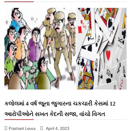
કલોલમાં 4 વર્ષ જૂના જુગારના ચકચારી કેસમાં 12
આરોપીઓને સખત કેદની સજા, વાંચો વિગત
April 4, 2023
Prashant Leuva