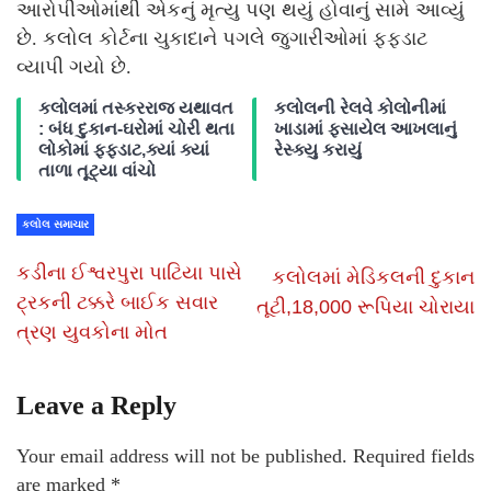
આરોપીઓમાંથી એકનું મૃત્યુ પણ થયું હોવાનું સામે આવ્યું
છે. કલોલ કોર્ટના ચુકાદાને પગલે જુગારીઓમાં ફફડાટ
વ્યાપી ગયો છે.
કલોલમાં તસ્કરરાજ યથાવત
કલોલની રેલવે કોલોનીમાં
: બંધ દુકાન-ઘરોમાં ચોરી થતા
ખાડામાં ફસાયેલ આખલાનું
લોકોમાં ફફડાટ,ક્યાં ક્યાં
રેસ્ક્યુ કરાયું
તાળા તૂટ્યા વાંચો
કલોલ સમાચાર
કડીના ઈશ્વરપુરા પાટિયા પાસે
કલોલમાં મેડિકલની દુકાન
ટ્રકની ટક્કરે બાઈક સવાર
તૂટી,18,000 રૂપિયા ચોરાયા
ત્રણ યુવકોના મોત
Leave a Reply
Your email address will not be published.
Required fields
are marked
*