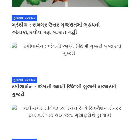
ગુજરાત સમાચાર
બ્રેકીંગ : સમગ્ર ઉત્તર ગુજરાતમાં ભૂકંપનાં
આંચકા,કલોલ પણ બાકાત નહીં
ગુજરાત સમાચાર
રમીલાબેન : જેમની આખી જિંદગી ગુજરી બજારમાં
ગુજરી