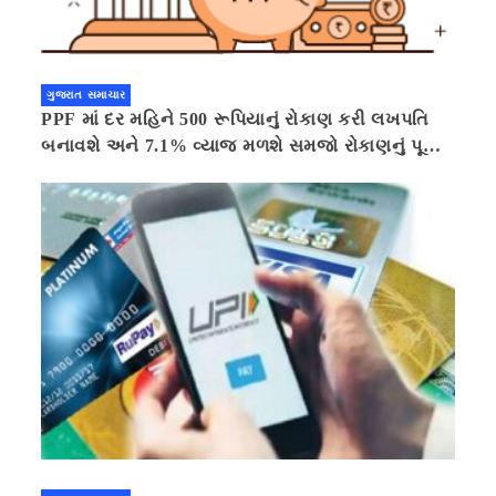
ગુજરાત સમાચાર
PPF માં દર મહિને 500 રૂપિયાનું રોકાણ કરી લખપતિ
બનાવશે અને 7.1% વ્યાજ મળશે સમજો રોકાણનું પૂરું
ગણિત .નવી દિલ્હી 41 મિનીટ પહેલા.