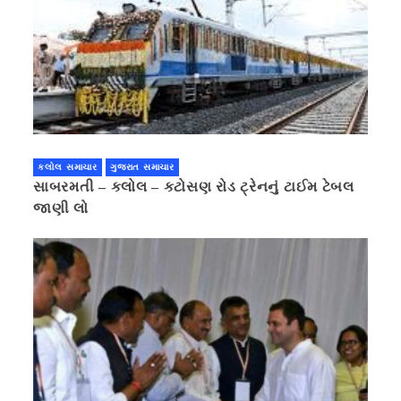
કલોલ સમાચાર
ગુજરાત સમાચાર
સાબરમતી – કલોલ – કટોસણ રોડ ટ્રેનનું ટાઈમ ટેબલ
જાણી લો