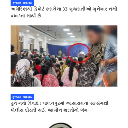
ગુજરાત સમાચાર
અમેરિકાથી ડિપોર્ટ કરાયેલા 33 ગુજરાતીઓ ગુનેગાર નથી
વખા’ના માર્યા છે
ગુજરાત સમાચાર
હવે નવો વિવાદ ! પાલનપુરમાં આસારામના સત્સંગથી
પોલીસ દોડતી થઈ, જામીન શરતોનો ભંગ