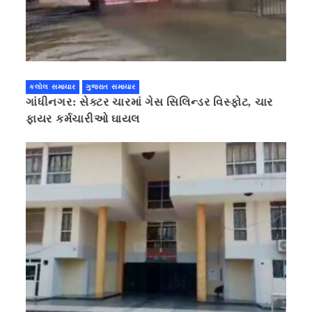
કલોલ સમાચાર
ગુજરાત સમાચાર
ગાંધીનગર: સેક્ટર ચારમાં ગેસ સિલિન્ડર વિસ્ફોટ, ચાર
ફાયર કર્મચારીઓ ઘાયલ