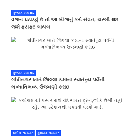
ગુજરાત સમાચાર
વજન ઘટાડવું છે તો આ બીજનું કરો સેવન, ચરબી થઇ
જશે ફટાફટ ગાયબ
ગુજરાત સમાચાર
ગાંધીનગર ખાતે જિલ્લા કક્ષાના સ્વાતંત્ર્ય પર્વની
ભવ્યાતિભવ્ય ઉજવણી કરાઇ
કલોલ સમાચાર
ગુજરાત સમાચાર