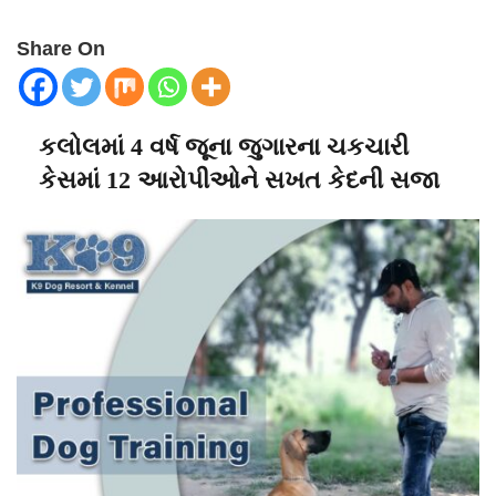
Share On
કલોલમાં 4 વર્ષ જૂના જુગારના ચકચારી
કેસમાં 12 આરોપીઓને સખત કેદની સજા