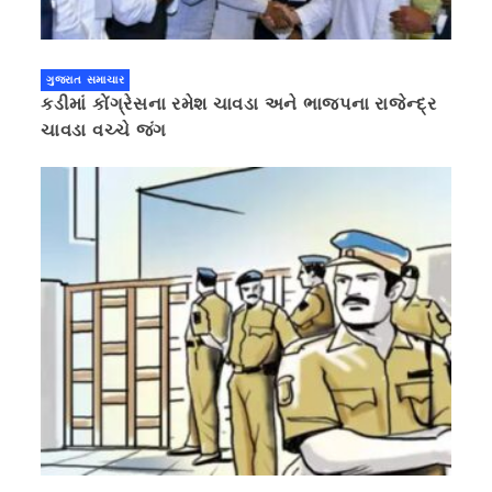
ગુજરાત સમાચાર
કડીમાં કોંગ્રેસના રમેશ ચાવડા અને ભાજપના રાજેન્દ્ર
ચાવડા વચ્ચે જંગ