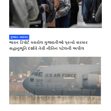
ગુજરાત સમાચાર
ભારત ડિપોર્ટ કરાયેલ ગુજરાતીઓ પ્રત્યે સરકાર
સહાનુભૂતિ દર્શાવે તેવી નીતિન પટેલની અપીલ