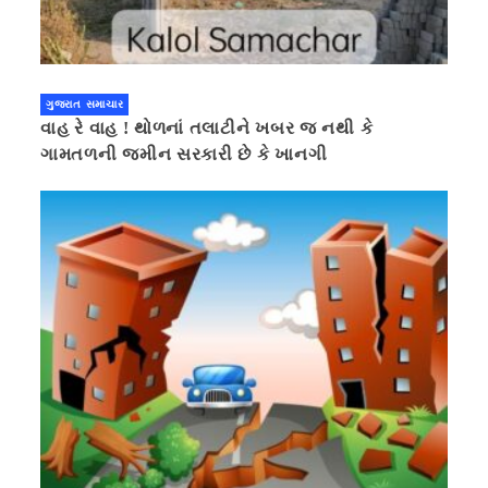
ગુજરાત સમાચાર
વાહ રે વાહ ! થોળનાં તલાટીને ખબર જ નથી કે
ગામતળની જમીન સરકારી છે કે ખાનગી