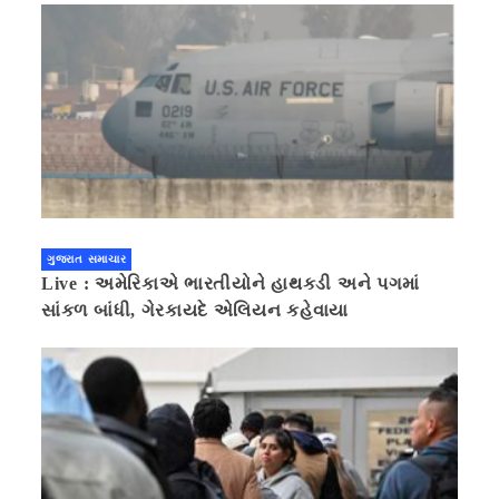
ગુજરાત સમાચાર
Live : અમેરિકાએ ભારતીયોને હાથકડી અને પગમાં
સાંકળ બાંધી, ગેરકાયદે એલિયન કહેવાયા