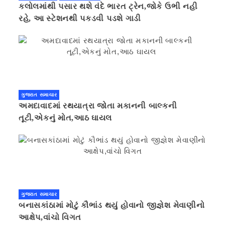
કલોલમાંથી પસાર થશે વંદે ભારત ટ્રેન,જોકે ઉભી નહી
રહે, આ સ્ટેશનથી પકડવી પડશે ગાડી
ગુજરાત સમાચાર
અમદાવાદમાં રથયાત્રા જોતા મકાનની બાલ્કની
તૂટી,એકનું મોત,આઠ ઘાયલ
ગુજરાત સમાચાર
બનાસકાંઠામાં મોટું કૌભાંડ થયું હોવાનો જીજ્ઞેશ મેવાણીનો
આક્ષેપ,વાંચો વિગત