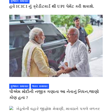
ગુજરાત સમાચાર
હવે ICICI નું ક્રેડીટકાર્ડ થી UPI પેમેંટ કરી શકાશે.
ગુજરાત સમાચાર
ભારત સમાચાર
પીએમ મોદીની નજીક ગણાતા આ નેતાનું નિધન,જાણો
કોણ હતા ?