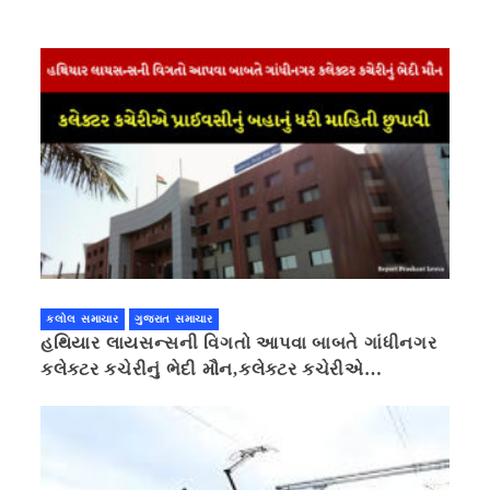
કલોલ સમાચાર
ગુજરાત સમાચાર
હથિયાર લાયસન્સની વિગતો આપવા બાબતે ગાંધીનગર
કલેક્ટર કચેરીનું ભેદી મૌન,કલેક્ટર કચેરીએ
પ્રાઈવસીનું બહાનું ધરી માહિતી છુપાવી