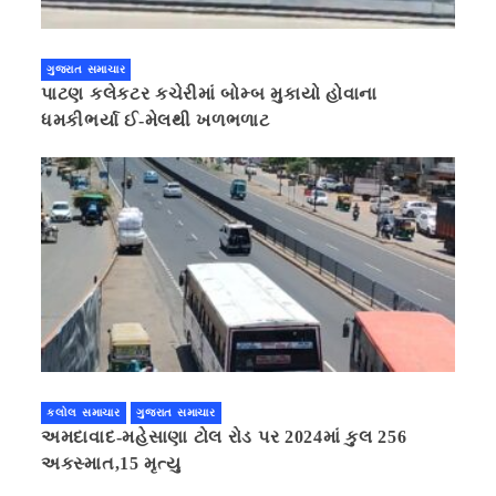
ગુજરાત સમાચાર
પાટણ કલેકટર કચેરીમાં બોમ્બ મુકાયો હોવાના
ધમકીભર્યા ઈ-મેલથી ખળભળાટ
કલોલ સમાચાર
ગુજરાત સમાચાર
અમદાવાદ-મહેસાણા ટોલ રોડ પર 2024માં કુલ 256
અકસ્માત,15 મૃત્યુ