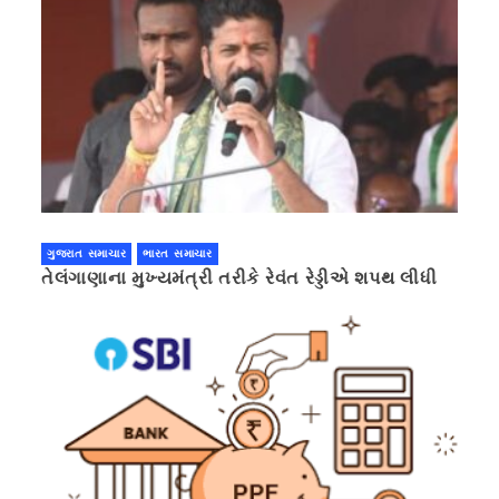
ગુજરાત સમાચાર
ભારત સમાચાર
તેલંગાણાના મુખ્યમંત્રી તરીકે રેવંત રેડ્ડીએ શપથ લીધી