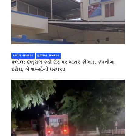
કલોલ સમાચાર
ગુજરાત સમાચાર
કલોલ: છત્રાલ-કડી રોડ પર ખાતર કૌભાંડ, કંપનીમાં
દરોડા, બે શખ્સોની ધરપકડ