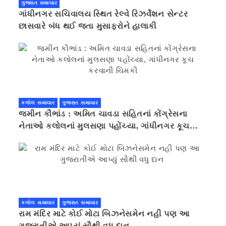
ગુજરાત સમાચાર
ગાંધીનગર સચિવાલય સ્થિત રેલ્વે રિઝર્વેશન સેન્ટર
છાસવારે બંધ થઈ જતા મુસાફરોને હાલાકી
કલોલ સમાચાર
ગુજરાત સમાચાર
જમીન કૌભાંડ : અમિત ચાવડા સહિતનાં કોંગ્રેસના
નેતાઓ કલોલનાં મુલસણા પહોંચ્યા, ગાંધીનગર કૂચ
કરવાની ચિમકી
કલોલ સમાચાર
ગુજરાત સમાચાર
રામ મંદિર માટે કોઈ મોટા બિઝનેસમેન નહી પણ આ
ગુજરાતીએ આપ્યું સૌથી વધુ દાન