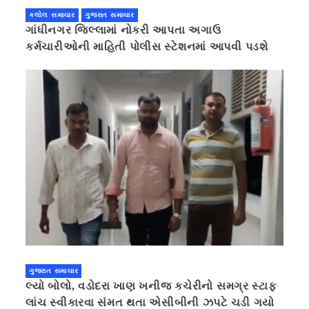
કલોલ સમાચાર
ગુજરાત સમાચાર
ગાંધીનગર જિલ્લામાં નોકરી આપતા અગાઉ
કર્મચારીઓની માહિતી પોલીસ સ્ટેશનમાં આપવી પડશે
ગુજરાત સમાચાર
લ્યો બોલો, વડોદરા ખાણ ખનીજ કચેરીનો સમગ્ર સ્ટાફ
લાંચ સ્વીકારવા સંમત થતા એસીબીની ઝપટે ચડી ગયો