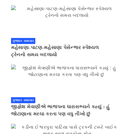
ગુજરાત સમાચાર
મહેસાણા-પાટણ-મહેસાણા પેસેન્જર સ્પેશ્યલ
ટ્રેનનો સમય બદલાયો
ગુજરાત સમાચાર
જીજ્ઞેશ મેવાણીએ ભાજપના ધારાસભ્યને કહ્યું : હું
જોટાણાના મરચા કરતા પણ વધુ તીખો છું