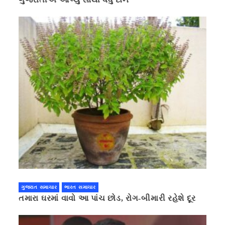
ગુજરાત સમાચાર
ભારત સમાચાર
તમારા ઘરમાં વાવો આ પાંચ છોડ, રોગ-બીમારી રહેશે દૂર