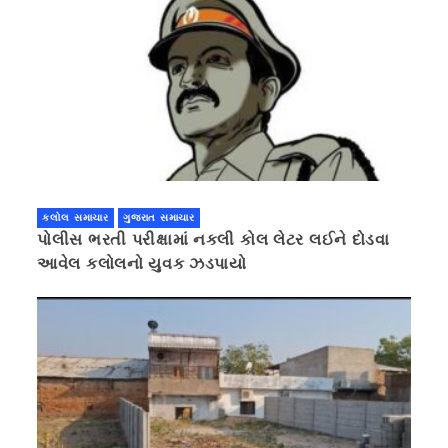
કલોલ સમાચાર
ગુજરાત સમાચાર
પોલીસ ભરતી પરીક્ષામાં નકલી કોલ લેટર લઈને દોડવા
આવેલ કલોલનો યુવક ઝડપાયો