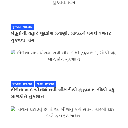
ગુજરાત સમાચાર
ખેડૂતોની વહારે જીજ્ઞેશ મેવાણી, માવઠાને પગલે વળતર
ચુકવવા માંગ
ગુજરાત સમાચાર
ભારત સમાચાર
કોરોના બાદ ચીનમાં નવી બીમારીથી હાહાકાર, સૌથી વધુ
બાળકોને નુકશાન