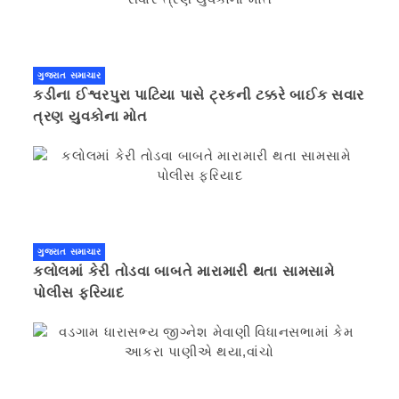
ગુજરાત સમાચાર
કડીના ઈશ્વરપુરા પાટિયા પાસે ટ્રકની ટક્કરે બાઈક સવાર
ત્રણ યુવકોના મોત
ગુજરાત સમાચાર
કલોલમાં કેરી તોડવા બાબતે મારામારી થતા સામસામે
પોલીસ ફરિયાદ