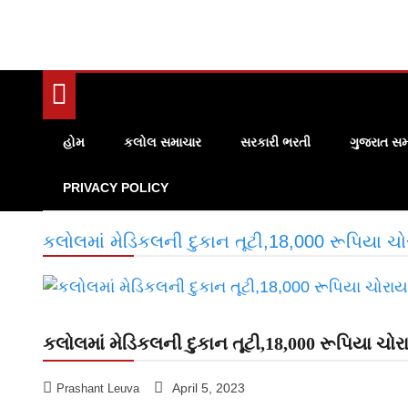
હોમ
કલોલ સમાચાર
સરકારી ભરતી
ગુજરાત સમ
PRIVACY POLICY
કલોલમાં મેડિકલની દુકાન તૂટી,18,000 રૂપિયા ચો
કલોલમાં મેડિકલની દુકાન તૂટી,18,000 રૂપિયા ચોર
April 5, 2023
Prashant Leuva