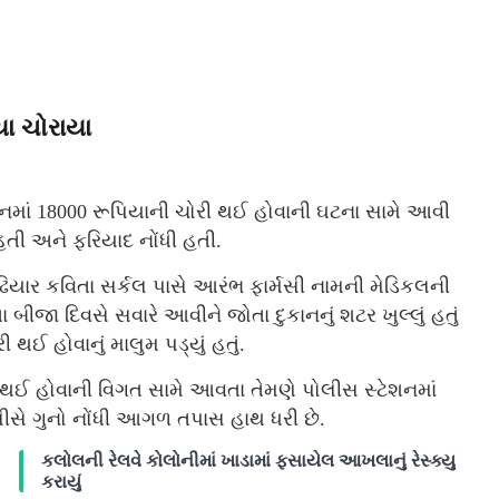
યા ચોરાયા
નમાં 18000 રૂપિયાની ચોરી થઈ હોવાની ઘટના સામે આવી
હતી અને ફરિયાદ નોંધી હતી.
 પઢિયાર કવિતા સર્કલ પાસે આરંભ ફાર્મસી નામની મેડિકલની
ા બીજા દિવસે સવારે આવીને જોતા દુકાનનું શટર ખુલ્લું હતું
થઈ હોવાનું માલુમ પડ્યું હતું.
 થઈ હોવાની વિગત સામે આવતા તેમણે પોલીસ સ્ટેશનમાં
ીસે ગુનો નોંધી આગળ તપાસ હાથ ધરી છે.
કલોલની રેલવે કોલોનીમાં ખાડામાં ફસાયેલ આખલાનું રેસ્ક્યુ
કરાયું