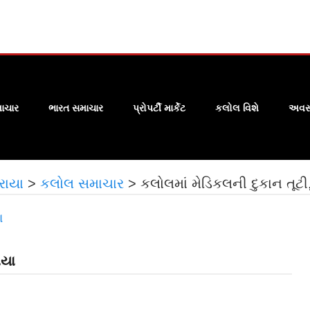
ાચાર
ભારત સમાચાર
પ્રોપર્ટી માર્કેટ
કલોલ વિશે
અવસા
રાયા
>
કલોલ સમાચાર
>
કલોલમાં મેડિકલની દુકાન તૂટી
ાયા