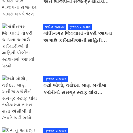
અને ભાજપના રાજેન્દ્ર ચાવડા
વચ્ચે જંગ
કલોલ સમાચાર
ગુજરાત સમાચાર
ગાંધીનગર જિલ્લામાં નોકરી આપતા
અગાઉ કર્મચારીઓની માહિતી
પોલીસ સ્ટેશનમાં આપવી પડશે
ગુજરાત સમાચાર
લ્યો બોલો, વડોદરા ખાણ ખનીજ
કચેરીનો સમગ્ર સ્ટાફ લાંચ
સ્વીકારવા સંમત થતા એસીબીની
ઝપટે ચડી ગયો
ગુજરાત સમાચાર