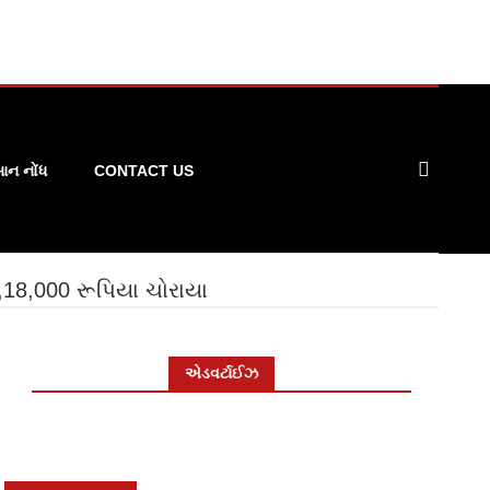
ન નોંધ
CONTACT US
,18,000 રૂપિયા ચોરાયા
એડવર્ટાઈઝ