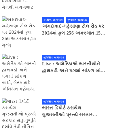
મેલથી ખળભળાટ
કલોલ સમાચાર
ગુજરાત સમાચાર
અમદાવાદ-મહેસાણા ટોલ રોડ પર
2024માં કુલ 256 અકસ્માત,15
મૃત્યુ
ગુજરાત સમાચાર
Live : અમેરિકાએ ભારતીયોને
હાથકડી અને પગમાં સાંકળ બાંધી,
ગેરકાયદે એલિયન કહેવાયા
ગુજરાત સમાચાર
ભારત ડિપોર્ટ કરાયેલ
ગુજરાતીઓ પ્રત્યે સરકાર
સહાનુભૂતિ દર્શાવે તેવી નીતિન
પટેલની અપીલ