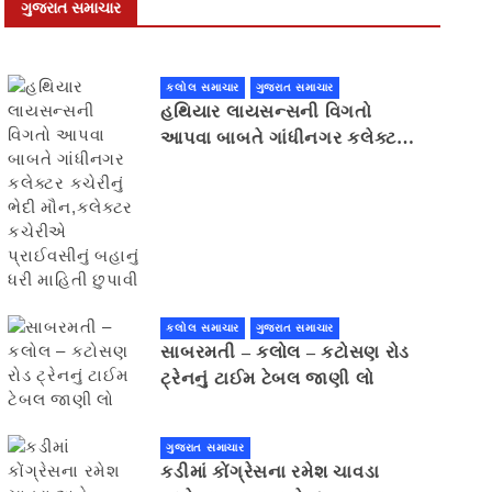
ગુજરાત સમાચાર
કલોલ સમાચાર
ગુજરાત સમાચાર
હથિયાર લાયસન્સની વિગતો
આપવા બાબતે ગાંધીનગર કલેક્ટર
કચેરીનું ભેદી મૌન,કલેક્ટર
કચેરીએ પ્રાઈવસીનું બહાનું ધરી
માહિતી છુપાવી
કલોલ સમાચાર
ગુજરાત સમાચાર
સાબરમતી – કલોલ – કટોસણ રોડ
ટ્રેનનું ટાઈમ ટેબલ જાણી લો
ગુજરાત સમાચાર
કડીમાં કોંગ્રેસના રમેશ ચાવડા