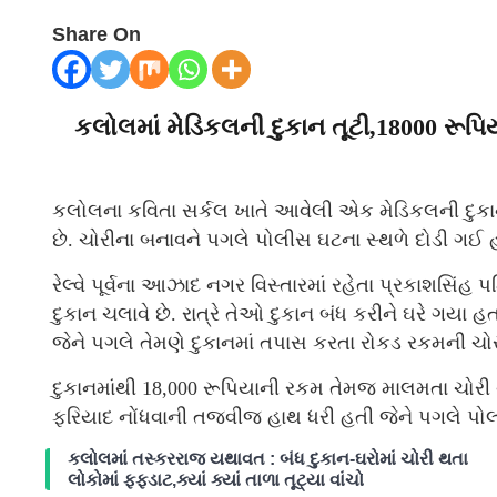
Share On
કલોલમાં મેડિકલની દુકાન તૂટી,18000 રૂપિ
કલોલના કવિતા સર્કલ ખાતે આવેલી એક મેડિકલની દુકા
છે. ચોરીના બનાવને પગલે પોલીસ ઘટના સ્થળે દોડી ગઈ 
રેલ્વે પૂર્વના આઝાદ નગર વિસ્તારમાં રહેતા પ્રકાશસિંહ
દુકાન ચલાવે છે. રાત્રે તેઓ દુકાન બંધ કરીને ઘરે ગયા હત
જેને પગલે તેમણે દુકાનમાં તપાસ કરતા રોકડ રકમની ચોરી 
દુકાનમાંથી 18,000 રૂપિયાની રકમ તેમજ માલમતા ચોરી
ફરિયાદ નોંધવાની તજવીજ હાથ ધરી હતી જેને પગલે પોલ
કલોલમાં તસ્કરરાજ યથાવત : બંધ દુકાન-ઘરોમાં ચોરી થતા
લોકોમાં ફફડાટ,ક્યાં ક્યાં તાળા તૂટ્યા વાંચો