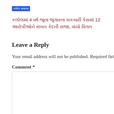
કલોલ સમાચાર
કલોલમાં 4 વર્ષ જૂના જુગારના ચકચારી કેસમાં 12
આરોપીઓને સખત કેદની સજા, વાંચો વિગત
Leave a Reply
Your email address will not be published.
Required fie
Comment
*