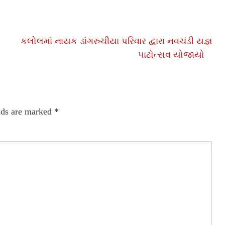
કલોલમાં નાયક ડાંગરુચીયા પરિવાર દ્વારા નવચંડી યજ્ઞ
પાટોત્સવ યોજાયો
lds are marked
*