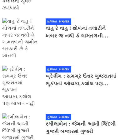
ગુજરાત સમાચાર
વાહ રે વાહ ! થોળનાં તલાટીને
ખબર જ નથી કે ગામતળની
જમીન સરકારી છે કે ખાનગી
ગુજરાત સમાચાર
બ્રેકીંગ : સમગ્ર ઉત્તર ગુજરાતમાં
ભૂકંપનાં આંચકા,કલોલ પણ
બાકાત નહીં
ગુજરાત સમાચાર
રમીલાબેન : જેમની આખી જિંદગી
ગુજરી બજારમાં ગુજરી