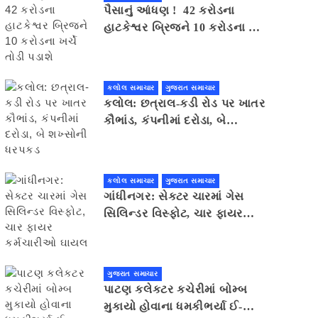
પૈસાનું આંધણ ! 42 કરોડના
હાટકેશ્વર બ્રિજને 10 કરોડના ખર્ચે
તોડી પડાશે
કલોલ સમાચાર
ગુજરાત સમાચાર
કલોલ: છત્રાલ-કડી રોડ પર ખાતર
કૌભાંડ, કંપનીમાં દરોડા, બે
શખ્સોની ધરપકડ
કલોલ સમાચાર
ગુજરાત સમાચાર
ગાંધીનગર: સેક્ટર ચારમાં ગેસ
સિલિન્ડર વિસ્ફોટ, ચાર ફાયર
કર્મચારીઓ ઘાયલ
ગુજરાત સમાચાર
પાટણ કલેકટર કચેરીમાં બોમ્બ
મુકાયો હોવાના ધમકીભર્યા ઈ-