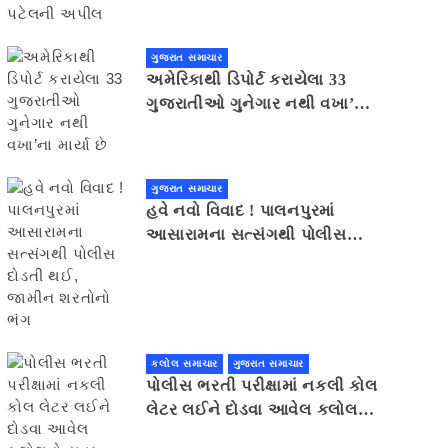
ગુજરાત સમાચાર
અમેરિકાથી ડિપોર્ટ કરાયેલા 33
ગુજરાતીઓ ગુનેગાર નથી વખા’ના
માર્યા છે
ગુજરાત સમાચાર
હવે નવો વિવાદ ! પાલનપુરમાં
આસારામના સત્સંગથી પોલીસ
દોડતી થઈ, જામીન શરતોનો ભંગ
કલોલ સમાચાર
ગુજરાત સમાચાર
પોલીસ ભરતી પરીક્ષામાં નકલી કોલ
લેટર લઈને દોડવા આવેલ કલોલનો
યુવક ઝડપાયો