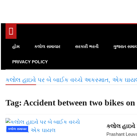
હોમ
કલોલ સમાચાર
સરકારી ભરતી
ગુજરાત સમાચ
PRIVACY POLICY
કલોલ હાઇવે પર બે બાઈક વચ્ચે અકસ્માત, એક ઘા
Tag:
Accident between two bikes o
કલોલ હાઇવે
કલોલ સમાચાર
Prashant Leuv