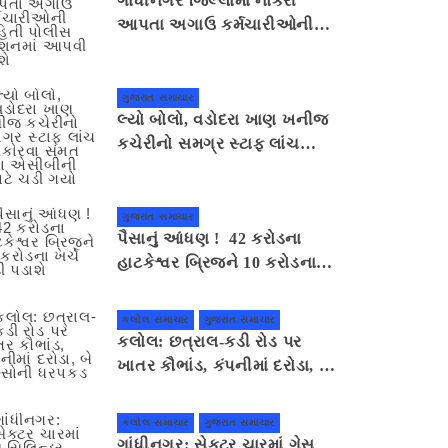
ગાંધીનગર જિલ્લામાં નોકરી
આપતા અગાઉ કર્મચારીઓની
માહિતી પોલીસ સ્ટેશનમાં આપવી
પડશે
ગુજરાત સમાચાર
લ્યો બોલો, વડોદરા ખાણ ખનીજ
કચેરીનો સમગ્ર સ્ટાફ લાંચ
સ્વીકારવા સંમત થતા એસીબીની
ઝપટે ચડી ગયો
ગુજરાત સમાચાર
પૈસાનું આંધણ ! 42 કરોડના
હાટકેશ્વર બ્રિજને 10 કરોડના
ખર્ચે તોડી પડાશે
કલોલ સમાચાર
ગુજરાત સમાચાર
કલોલ: છત્રાલ-કડી રોડ પર
ખાતર કૌભાંડ, કંપનીમાં દરોડા, બે
શખ્સોની ધરપકડ
કલોલ સમાચાર
ગુજરાત સમાચાર
ગાંધીનગર: સેક્ટર ચારમાં ગેસ