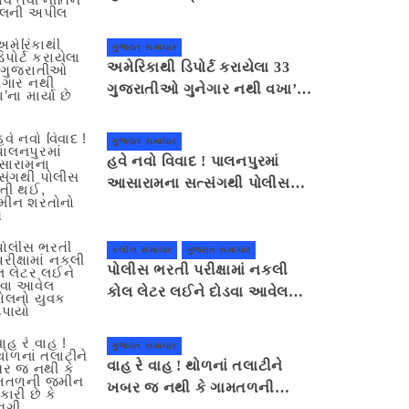
સહાનુભૂતિ દર્શાવે તેવી નીતિન
પટેલની અપીલ
ગુજરાત સમાચાર
અમેરિકાથી ડિપોર્ટ કરાયેલા 33
ગુજરાતીઓ ગુનેગાર નથી વખા’ના
માર્યા છે
ગુજરાત સમાચાર
હવે નવો વિવાદ ! પાલનપુરમાં
આસારામના સત્સંગથી પોલીસ
દોડતી થઈ, જામીન શરતોનો ભંગ
કલોલ સમાચાર
ગુજરાત સમાચાર
પોલીસ ભરતી પરીક્ષામાં નકલી
કોલ લેટર લઈને દોડવા આવેલ
કલોલનો યુવક ઝડપાયો
ગુજરાત સમાચાર
વાહ રે વાહ ! થોળનાં તલાટીને
ખબર જ નથી કે ગામતળની