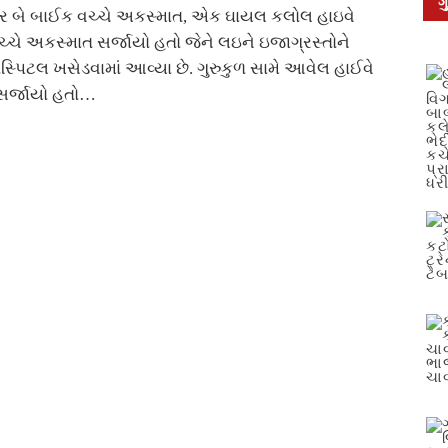
ગ
ર બે બાઈક વચ્ચે અકસ્માત, એક ઘાયલ કલોલ હાઇવે
્ચે અકસ્માત સર્જાયો હતો જેને લઇને ઇજાગ્રસ્તોને
ોસ્પિટલ ખસેડવામાં આવ્યા છે. ગુરુકુળ સામે આવેલ હાઈવે
સર્જાયો હતો…