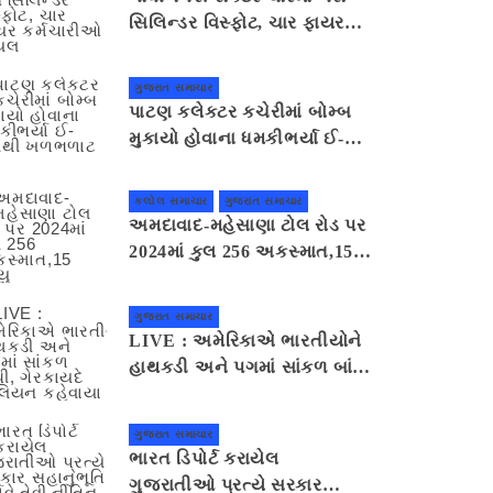
સિલિન્ડર વિસ્ફોટ, ચાર ફાયર
કર્મચારીઓ ઘાયલ
ગુજરાત સમાચાર
પાટણ કલેકટર કચેરીમાં બોમ્બ
મુકાયો હોવાના ધમકીભર્યા ઈ-
મેલથી ખળભળાટ
કલોલ સમાચાર
ગુજરાત સમાચાર
અમદાવાદ-મહેસાણા ટોલ રોડ પર
2024માં કુલ 256 અકસ્માત,15
મૃત્યુ
ગુજરાત સમાચાર
LIVE : અમેરિકાએ ભારતીયોને
હાથકડી અને પગમાં સાંકળ બાંધી,
ગેરકાયદે એલિયન કહેવાયા
ગુજરાત સમાચાર
ભારત ડિપોર્ટ કરાયેલ
ગુજરાતીઓ પ્રત્યે સરકાર