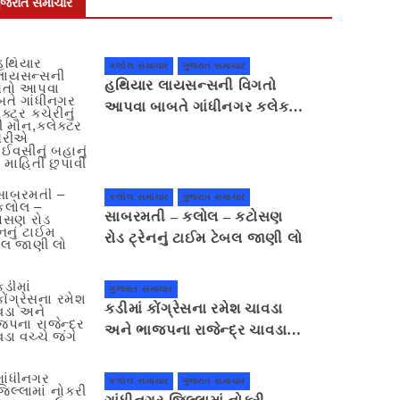
ુજરાત સમાચાર
કલોલ સમાચાર
ગુજરાત સમાચાર
હથિયાર લાયસન્સની વિગતો
આપવા બાબતે ગાંધીનગર કલેક્ટર
કચેરીનું ભેદી મૌન,કલેક્ટર
કચેરીએ પ્રાઈવસીનું બહાનું ધરી
માહિતી છુપાવી
કલોલ સમાચાર
ગુજરાત સમાચાર
સાબરમતી – કલોલ – કટોસણ
રોડ ટ્રેનનું ટાઈમ ટેબલ જાણી લો
ગુજરાત સમાચાર
કડીમાં કોંગ્રેસના રમેશ ચાવડા
અને ભાજપના રાજેન્દ્ર ચાવડા
વચ્ચે જંગ
કલોલ સમાચાર
ગુજરાત સમાચાર