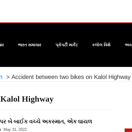
ાર
ભારત સમાચાર
પ્રોપર્ટી માર્કેટ
કલોલ વિશે
અવસ
યલ
>
Accident between two bikes on Kalol Highway
n Kalol Highway
 પર બે બાઈક વચ્ચે અકસ્માત, એક ઘાયલ
a
May 31, 2022