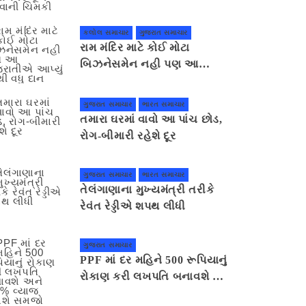
ગાંધીનગર કૂચ કરવાની ચિમકી
કલોલ સમાચાર
ગુજરાત સમાચાર
રામ મંદિર માટે કોઈ મોટા
બિઝનેસમેન નહી પણ આ
ગુજરાતીએ આપ્યું સૌથી વધુ દાન
ગુજરાત સમાચાર
ભારત સમાચાર
તમારા ઘરમાં વાવો આ પાંચ છોડ,
રોગ-બીમારી રહેશે દૂર
ગુજરાત સમાચાર
ભારત સમાચાર
તેલંગાણાના મુખ્યમંત્રી તરીકે
રેવંત રેડ્ડીએ શપથ લીધી
ગુજરાત સમાચાર
PPF માં દર મહિને 500 રૂપિયાનું
રોકાણ કરી લખપતિ બનાવશે અને
7.1% વ્યાજ મળશે સમજો