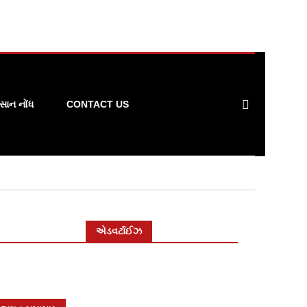
ાન નોંધ
CONTACT US
એડવર્ટાઈઝ