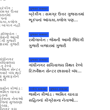
જમીન સરકારી છે કે ખાનગી
ગુજરાત સમાચાર
બ્રેકીંગ : સમગ્ર ઉત્તર ગુજરાતમાં
ભૂકંપનાં આંચકા,કલોલ પણ
બાકાત નહીં
ગુજરાત સમાચાર
રમીલાબેન : જેમની આખી જિંદગી
ગુજરી બજારમાં ગુજરી
ગુજરાત સમાચાર
ગાંધીનગર સચિવાલય સ્થિત રેલ્વે
રિઝર્વેશન સેન્ટર છાસવારે બંધ
થઈ જતા મુસાફરોને હાલાકી
કલોલ સમાચાર
ગુજરાત સમાચાર
જમીન કૌભાંડ : અમિત ચાવડા
સહિતનાં કોંગ્રેસના નેતાઓ
કલોલનાં મુલસણા પહોંચ્યા,