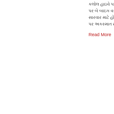
કલોલ હાઇવે પ
પર બે બાઇક વચ
સારવાર માટે હ
પર અકસ્માત 
Read More