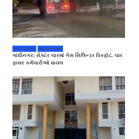
કલોલ સમાચાર
ગુજરાત સમાચાર
ગાંધીનગર: સેક્ટર ચારમાં ગેસ સિલિન્ડર વિસ્ફોટ, ચાર
ફાયર કર્મચારીઓ ઘાયલ