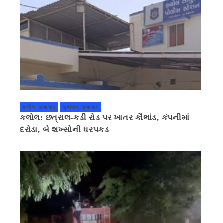
કલોલ સમાચાર
ગુજરાત સમાચાર
કલોલ: છત્રાલ-કડી રોડ પર ખાતર કૌભાંડ, કંપનીમાં
દરોડા, બે શખ્સોની ધરપકડ