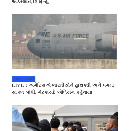
અકસ્માત,15 મૃત્યુ
ગુજરાત સમાચાર
LIVE : અમેરિકાએ ભારતીયોને હાથકડી અને પગમાં
સાંકળ બાંધી, ગેરકાયદે એલિયન કહેવાયા