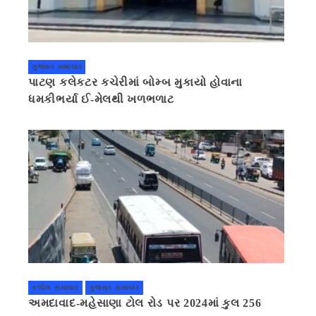
ગુજરાત સમાચાર
પાટણ કલેકટર કચેરીમાં બોમ્બ મુકાયો હોવાના
ધમકીભર્યા ઈ-મેલથી ખળભળાટ
કલોલ સમાચાર
ગુજરાત સમાચાર
અમદાવાદ-મહેસાણા ટોલ રોડ પર 2024માં કુલ 256