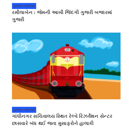
ગુજરાત સમાચાર
રમીલાબેન : જેમની આખી જિંદગી ગુજરી બજારમાં
ગુજરી
ગુજરાત સમાચાર
ગાંધીનગર સચિવાલય સ્થિત રેલ્વે રિઝર્વેશન સેન્ટર
છાસવારે બંધ થઈ જતા મુસાફરોને હાલાકી