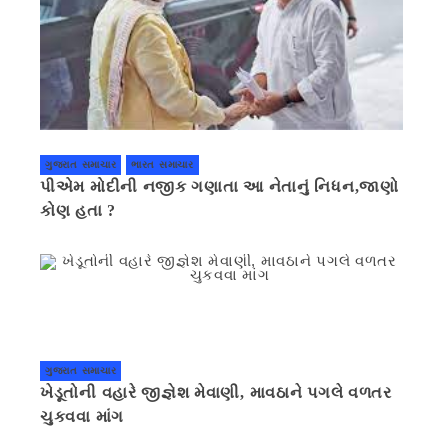
ગુજરાત સમાચાર
ભારત સમાચાર
પીએમ મોદીની નજીક ગણાતા આ નેતાનું નિધન,જાણો
કોણ હતા ?
ગુજરાત સમાચાર
ખેડૂતોની વહારે જીજ્ઞેશ મેવાણી, માવઠાને પગલે વળતર
ચુકવવા માંગ