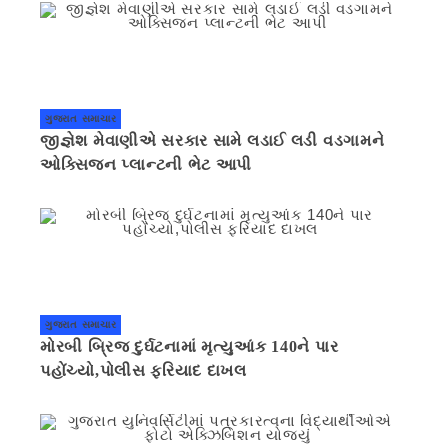
ગુજરાત સમાચાર
જીજ્ઞેશ મેવાણીએ સરકાર સામે લડાઈ લડી વડગામને
ઓક્સિજન પ્લાન્ટની ભેટ આપી
ગુજરાત સમાચાર
મોરબી બ્રિજ દુર્ઘટનામાં મૃત્યુઆંક 140ને પાર
પહોંચ્યો,પોલીસ ફરિયાદ દાખલ