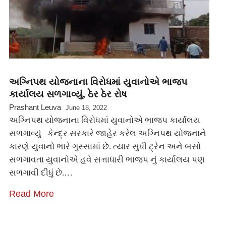
અગ્નિપથ યોજનાના વિરોધમાં યુવાનોએ ભાજપ
કાર્યાલય સળગાવ્યું, ઠેર ઠેર રોષ
Prashant Leuva
June 18, 2022
અગ્નિપથ યોજનાના વિરોધમાં યુવાનોએ ભાજપ કાર્યાલય
સળગાવ્યું કેન્દ્ર સરકારે જાહેર કરેલ અગ્નિપથ યોજનાને
કારણે યુવાનો ભારે ગુસ્સામાં છે. ત્યાર સુધી ટ્રેન અને બસો
સળગાવતા યુવાનોએ હવે સત્તાધારી ભાજપ નું કાર્યાલય પણ
સળગાવી દીધું છે.…
Read More