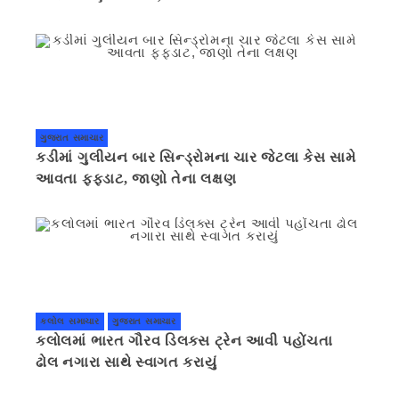
ગુજરાત સમાચાર
કડીમાં ગુલીયન બાર સિન્ડ્રોમના ચાર જેટલા કેસ સામે
આવતા ફફડાટ, જાણો તેના લક્ષણ
કલોલ સમાચાર
ગુજરાત સમાચાર
કલોલમાં ભારત ગૌરવ ડિલક્સ ટ્રેન આવી પહોંચતા
ઢોલ નગારા સાથે સ્વાગત કરાયું