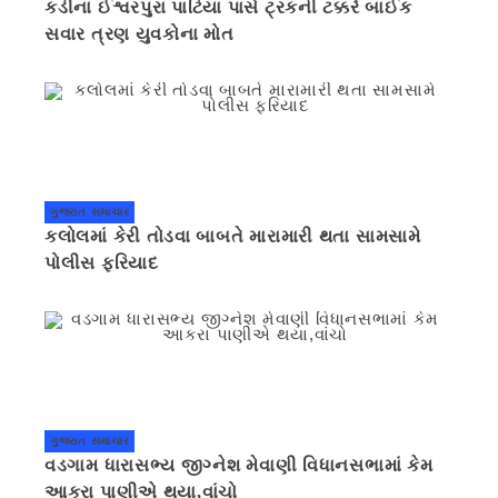
કડીના ઈશ્વરપુરા પાટિયા પાસે ટ્રકની ટક્કરે બાઈક
સવાર ત્રણ યુવકોના મોત
ગુજરાત સમાચાર
કલોલમાં કેરી તોડવા બાબતે મારામારી થતા સામસામે
પોલીસ ફરિયાદ
ગુજરાત સમાચાર
વડગામ ધારાસભ્ય જીગ્નેશ મેવાણી વિધાનસભામાં કેમ
આકરા પાણીએ થયા,વાંચો