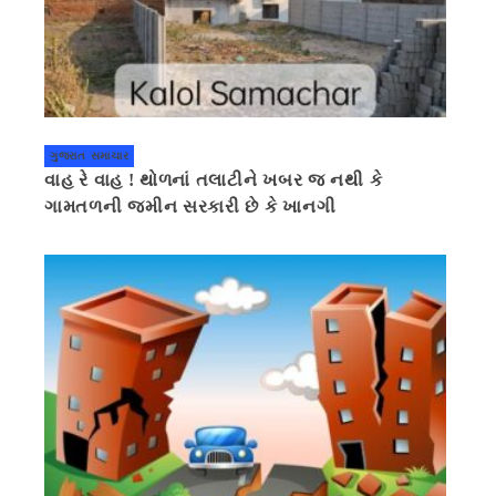
ગુજરાત સમાચાર
વાહ રે વાહ ! થોળનાં તલાટીને ખબર જ નથી કે
ગામતળની જમીન સરકારી છે કે ખાનગી