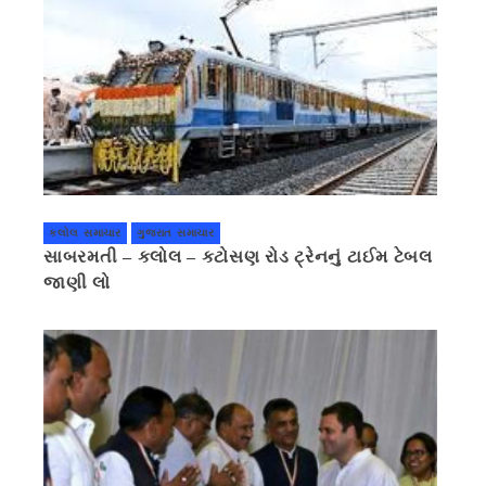
કલોલ સમાચાર
ગુજરાત સમાચાર
સાબરમતી – કલોલ – કટોસણ રોડ ટ્રેનનું ટાઈમ ટેબલ
જાણી લો