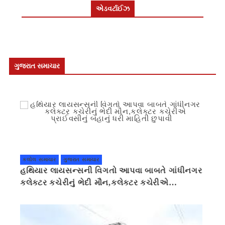
એડવર્ટાઈઝ
ગુજરાત સમાચાર
કલોલ સમાચાર
ગુજરાત સમાચાર
હથિયાર લાયસન્સની વિગતો આપવા બાબતે ગાંધીનગર
કલેક્ટર કચેરીનું ભેદી મૌન,કલેક્ટર કચેરીએ
પ્રાઈવસીનું બહાનું ધરી માહિતી છુપાવી