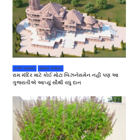
કલોલ સમાચાર
ગુજરાત સમાચાર
રામ મંદિર માટે કોઈ મોટા બિઝનેસમેન નહી પણ આ
ગુજરાતીએ આપ્યું સૌથી વધુ દાન