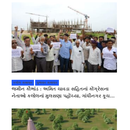
કલોલ સમાચાર
ગુજરાત સમાચાર
જમીન કૌભાંડ : અમિત ચાવડા સહિતનાં કોંગ્રેસના
નેતાઓ કલોલનાં મુલસણા પહોંચ્યા, ગાંધીનગર કૂચ
કરવાની ચિમકી