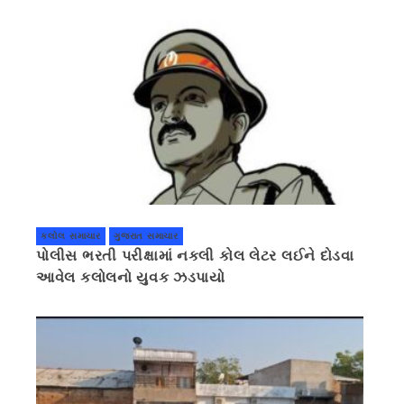
કલોલ સમાચાર
ગુજરાત સમાચાર
પોલીસ ભરતી પરીક્ષામાં નકલી કોલ લેટર લઈને દોડવા
આવેલ કલોલનો યુવક ઝડપાયો