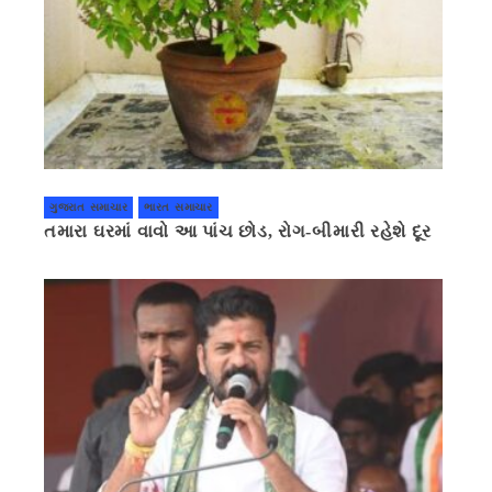
ગુજરાત સમાચાર
ભારત સમાચાર
તમારા ઘરમાં વાવો આ પાંચ છોડ, રોગ-બીમારી રહેશે દૂર