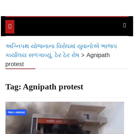
Toggle
navigation
અગ્નિપથ યોજનાના વિરોધમાં યુવાનોએ ભાજપ
કાર્યાલય સળગાવ્યું, ઠેર ઠેર રોષ
>
Agnipath
protest
Tag:
Agnipath protest
ભારત સમાચાર