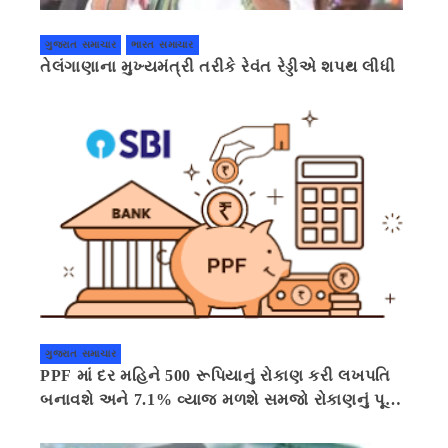
ગુજરાત સમાચાર
ભારત સમાચાર
તેલંગાણાના મુખ્યમંત્રી તરીકે રેવંત રેડ્ડીએ શપથ લીધી
ગુજરાત સમાચાર
PPF માં દર મહિને 500 રૂપિયાનું રોકાણ કરી લખપતિ
બનાવશે અને 7.1% વ્યાજ મળશે સમજો રોકાણનું પૂરું
ગણિત .નવી દિલ્હી 41 મિનીટ પહેલા.