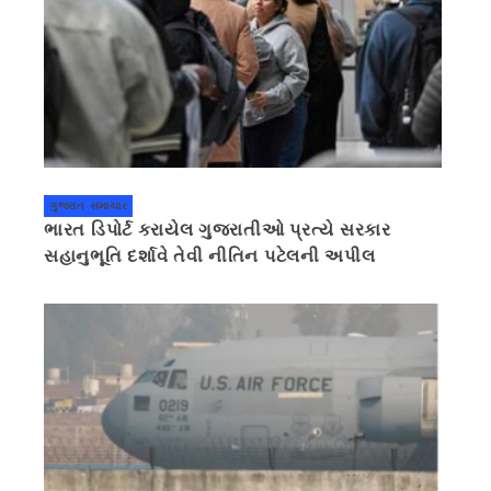
ગુજરાત સમાચાર
ભારત ડિપોર્ટ કરાયેલ ગુજરાતીઓ પ્રત્યે સરકાર
સહાનુભૂતિ દર્શાવે તેવી નીતિન પટેલની અપીલ