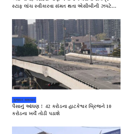
સ્ટાફ લાંચ સ્વીકારવા સંમત થતા એસીબીની ઝપટે
ચડી ગયો
ગુજરાત સમાચાર
પૈસાનું આંધણ ! 42 કરોડના હાટકેશ્વર બ્રિજને 10
કરોડના ખર્ચે તોડી પડાશે