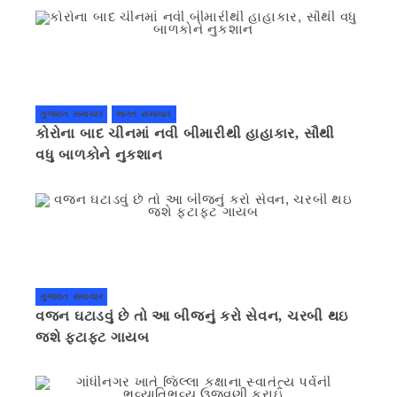
ગુજરાત સમાચાર
ભારત સમાચાર
કોરોના બાદ ચીનમાં નવી બીમારીથી હાહાકાર, સૌથી
વધુ બાળકોને નુકશાન
ગુજરાત સમાચાર
વજન ઘટાડવું છે તો આ બીજનું કરો સેવન, ચરબી થઇ
જશે ફટાફટ ગાયબ