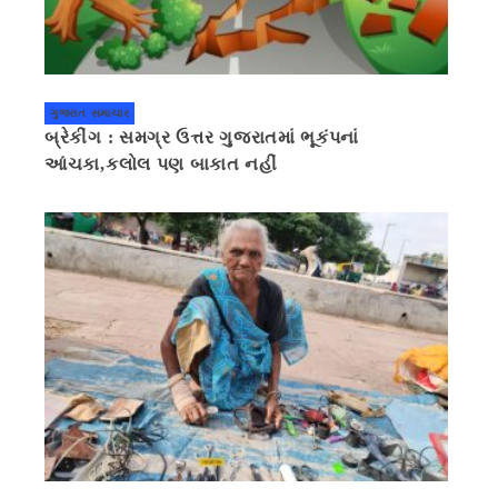
ગુજરાત સમાચાર
બ્રેકીંગ : સમગ્ર ઉત્તર ગુજરાતમાં ભૂકંપનાં
આંચકા,કલોલ પણ બાકાત નહીં