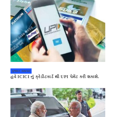
ગુજરાત સમાચાર
હવે ICICI નું ક્રેડીટકાર્ડ થી UPI પેમેંટ કરી શકાશે.