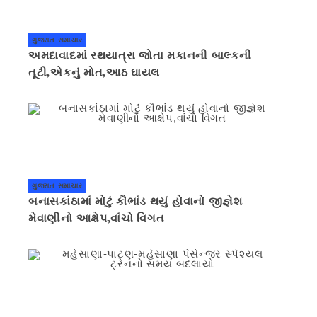
ગુજરાત સમાચાર
અમદાવાદમાં રથયાત્રા જોતા મકાનની બાલ્કની
તૂટી,એકનું મોત,આઠ ઘાયલ
ગુજરાત સમાચાર
બનાસકાંઠામાં મોટું કૌભાંડ થયું હોવાનો જીજ્ઞેશ
મેવાણીનો આક્ષેપ,વાંચો વિગત