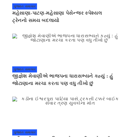
ગુજરાત સમાચાર
મહેસાણા-પાટણ-મહેસાણા પેસેન્જર સ્પેશ્યલ
ટ્રેનનો સમય બદલાયો
ગુજરાત સમાચાર
જીજ્ઞેશ મેવાણીએ ભાજપના ધારાસભ્યને કહ્યું : હું
જોટાણાના મરચા કરતા પણ વધુ તીખો છું
ગુજરાત સમાચાર