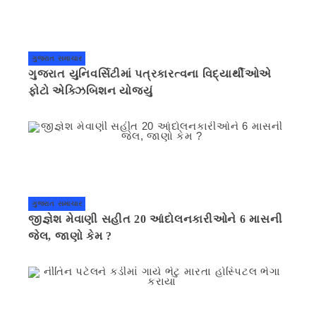
ગુજરાત સમાચાર
ગુજરાત યુનિવર્સિટીમાં પત્રકારત્વના વિદ્યાર્થીઓએ
ફોટો એક્ઝિબિશન યોજ્યું
ગુજરાત સમાચાર
જીજ્ઞેશ મેવાણી સહીત 20 આંદોલનકારીઓને 6 માસની
જેલ, જાણો કેમ ?