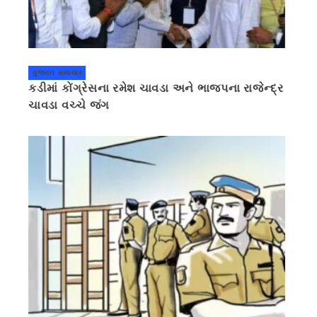
ગુજરાત સમાચાર
કડીમાં કોંગ્રેસના રમેશ ચાવડા અને ભાજપના રાજેન્દ્ર
ચાવડા વચ્ચે જંગ