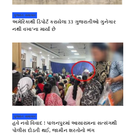
ગુજરાત સમાચાર
અમેરિકાથી ડિપોર્ટ કરાયેલા 33 ગુજરાતીઓ ગુનેગાર
નથી વખા’ના માર્યા છે
ગુજરાત સમાચાર
હવે નવો વિવાદ ! પાલનપુરમાં આસારામના સત્સંગથી
પોલીસ દોડતી થઈ, જામીન શરતોનો ભંગ