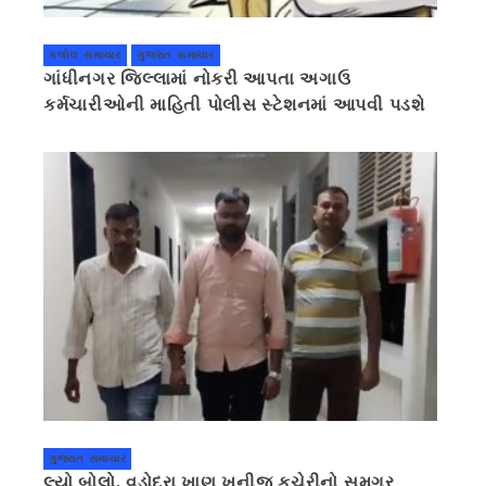
કલોલ સમાચાર
ગુજરાત સમાચાર
ગાંધીનગર જિલ્લામાં નોકરી આપતા અગાઉ
કર્મચારીઓની માહિતી પોલીસ સ્ટેશનમાં આપવી પડશે
ગુજરાત સમાચાર
લ્યો બોલો, વડોદરા ખાણ ખનીજ કચેરીનો સમગ્ર