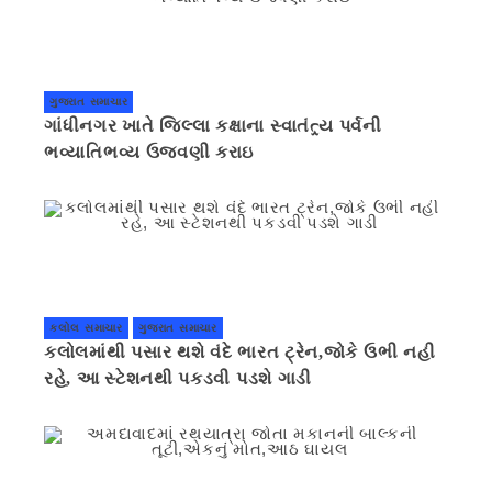
ગુજરાત સમાચાર
ગાંધીનગર ખાતે જિલ્લા કક્ષાના સ્વાતંત્ર્ય પર્વની
ભવ્યાતિભવ્ય ઉજવણી કરાઇ
કલોલ સમાચાર
ગુજરાત સમાચાર
કલોલમાંથી પસાર થશે વંદે ભારત ટ્રેન,જોકે ઉભી નહી
રહે, આ સ્ટેશનથી પકડવી પડશે ગાડી