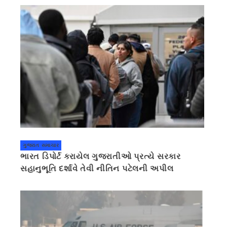
ગુજરાત સમાચાર
ભારત ડિપોર્ટ કરાયેલ ગુજરાતીઓ પ્રત્યે સરકાર
સહાનુભૂતિ દર્શાવે તેવી નીતિન પટેલની અપીલ