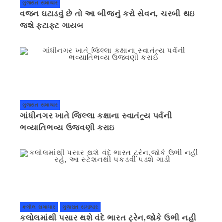
ગુજરાત સમાચાર
વજન ઘટાડવું છે તો આ બીજનું કરો સેવન, ચરબી થઇ
જશે ફટાફટ ગાયબ
ગુજરાત સમાચાર
ગાંધીનગર ખાતે જિલ્લા કક્ષાના સ્વાતંત્ર્ય પર્વની
ભવ્યાતિભવ્ય ઉજવણી કરાઇ
કલોલ સમાચાર
ગુજરાત સમાચાર
કલોલમાંથી પસાર થશે વંદે ભારત ટ્રેન,જોકે ઉભી નહી