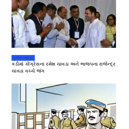
ગુજરાત સમાચાર
કડીમાં કોંગ્રેસના રમેશ ચાવડા અને ભાજપના રાજેન્દ્ર
ચાવડા વચ્ચે જંગ