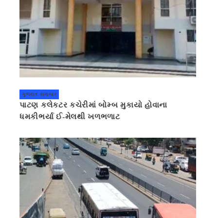
ગુજરાત સમાચાર
પાટણ કલેકટર કચેરીમાં બોમ્બ મુકાયો હોવાના
ધમકીભર્યા ઈ-મેલથી ખળભળાટ