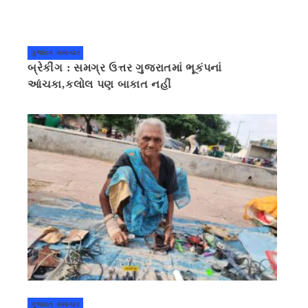
ગુજરાત સમાચાર
બ્રેકીંગ : સમગ્ર ઉત્તર ગુજરાતમાં ભૂકંપનાં
આંચકા,કલોલ પણ બાકાત નહીં
ગુજરાત સમાચાર