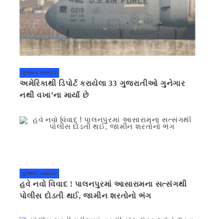
ગુજરાત સમાચાર
અમેરિકાથી ડિપોર્ટ કરાયેલા 33 ગુજરાતીઓ ગુનેગાર
નથી વખા’ના માર્યા છે
ગુજરાત સમાચાર
હવે નવો વિવાદ ! પાલનપુરમાં આસારામના સત્સંગથી
પોલીસ દોડતી થઈ, જામીન શરતોનો ભંગ