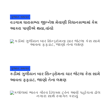
ગુજરાત સમાચાર
વડગામ ધારાસભ્ય જીગ્નેશ મેવાણી વિધાનસભામાં કેમ
આકરા પાણીએ થયા,વાંચો
ગુજરાત સમાચાર
કડીમાં ગુલીયન બાર સિન્ડ્રોમના ચાર જેટલા કેસ સામે
આવતા ફફડાટ, જાણો તેના લક્ષણ