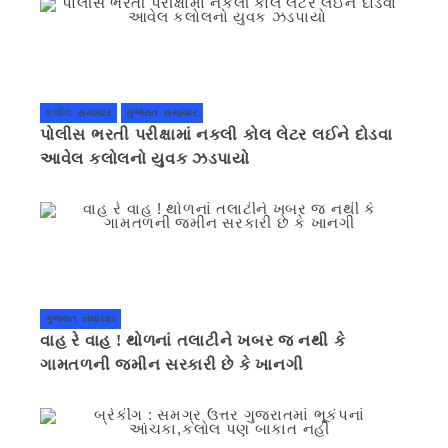
કલોલ સમાચાર
ગુજરાત સમાચાર
પોલીસ ભરતી પરીક્ષામાં નકલી કોલ લેટર લઈને દોડવા
આવેલ કલોલનો યુવક ઝડપાયો
ગુજરાત સમાચાર
વાહ રે વાહ ! થોળનાં તલાટીને ખબર જ નથી કે
ગામતળની જમીન સરકારી છે કે ખાનગી