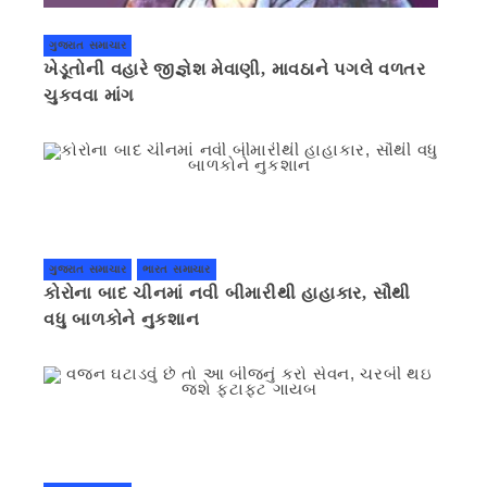
ગુજરાત સમાચાર
ખેડૂતોની વહારે જીજ્ઞેશ મેવાણી, માવઠાને પગલે વળતર
ચુકવવા માંગ
ગુજરાત સમાચાર
ભારત સમાચાર
કોરોના બાદ ચીનમાં નવી બીમારીથી હાહાકાર, સૌથી
વધુ બાળકોને નુકશાન