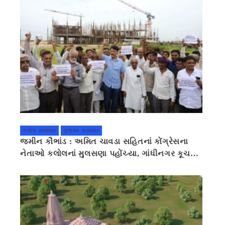
કલોલ સમાચાર
ગુજરાત સમાચાર
જમીન કૌભાંડ : અમિત ચાવડા સહિતનાં કોંગ્રેસના
નેતાઓ કલોલનાં મુલસણા પહોંચ્યા, ગાંધીનગર કૂચ
કરવાની ચિમકી