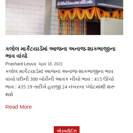
કલોલ માર્કેટયાર્ડમાં આજના અનાજ-શાકભાજીના
ભાવ વાંચો
Prashant Leuva
April 18, 2023
કલોલ માર્કેટયાર્ડમાં આજના અનાજ-શાકભાજીના ભાવ
વાંચો ઘઉંની 300 બોરીની આવક નીચો ભાવ : 415 ઊંચો
ભાવ : 435 19 તારીખે હરાજી 24 નંબરના પ્લોટમાંથી શરૂ
થશે
Read More
એડવર્ટાઈઝ