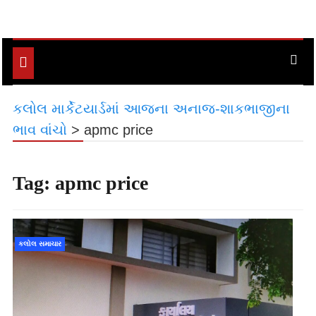
Toggle
navigation
કલોલ માર્કેટયાર્ડમાં આજના અનાજ-શાકભાજીના
ભાવ વાંચો
>
apmc price
Tag:
apmc price
કલોલ સમાચાર