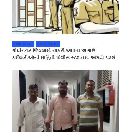
કલોલ સમાચાર
ગુજરાત સમાચાર
ગાંધીનગર જિલ્લામાં નોકરી આપતા અગાઉ
કર્મચારીઓની માહિતી પોલીસ સ્ટેશનમાં આપવી પડશે