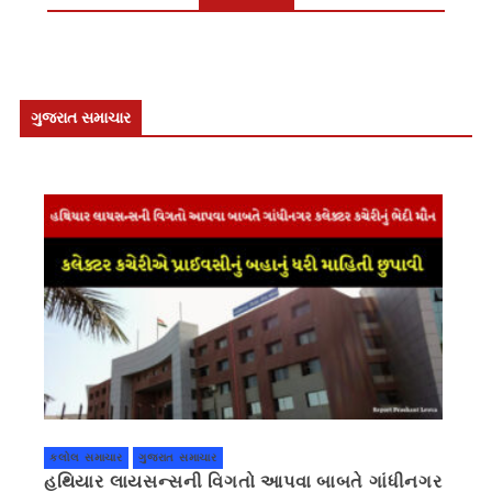
ગુજરાત સમાચાર
કલોલ સમાચાર
ગુજરાત સમાચાર
હથિયાર લાયસન્સની વિગતો આપવા બાબતે ગાંધીનગર