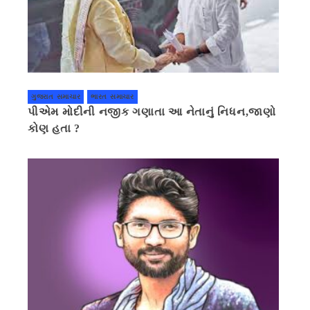
ગુજરાત સમાચાર
ભારત સમાચાર
પીએમ મોદીની નજીક ગણાતા આ નેતાનું નિધન,જાણો
કોણ હતા ?