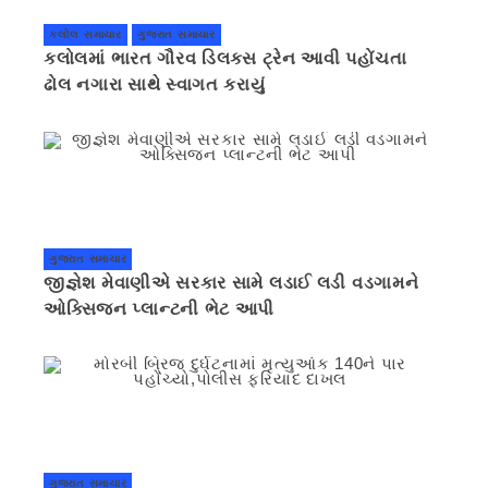
કલોલ સમાચાર
ગુજરાત સમાચાર
કલોલમાં ભારત ગૌરવ ડિલક્સ ટ્રેન આવી પહોંચતા
ઢોલ નગારા સાથે સ્વાગત કરાયું
ગુજરાત સમાચાર
જીજ્ઞેશ મેવાણીએ સરકાર સામે લડાઈ લડી વડગામને
ઓક્સિજન પ્લાન્ટની ભેટ આપી
ગુજરાત સમાચાર