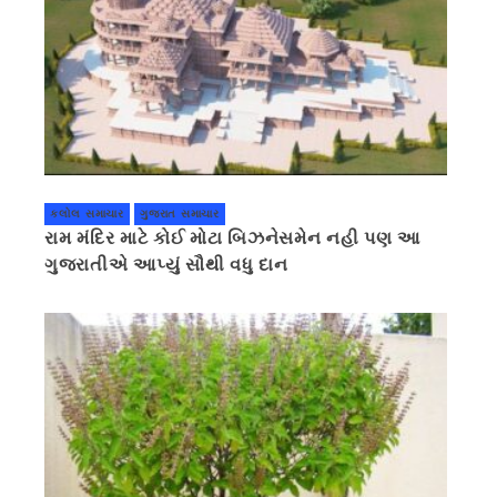
કલોલ સમાચાર
ગુજરાત સમાચાર
રામ મંદિર માટે કોઈ મોટા બિઝનેસમેન નહી પણ આ
ગુજરાતીએ આપ્યું સૌથી વધુ દાન