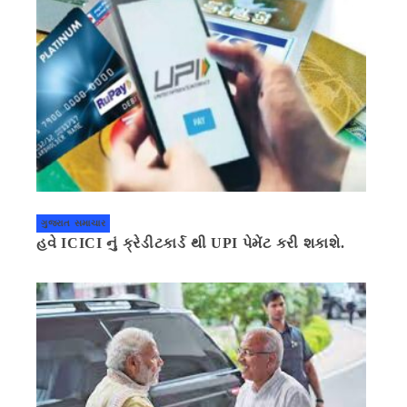
ગુજરાત સમાચાર
હવે ICICI નું ક્રેડીટકાર્ડ થી UPI પેમેંટ કરી શકાશે.