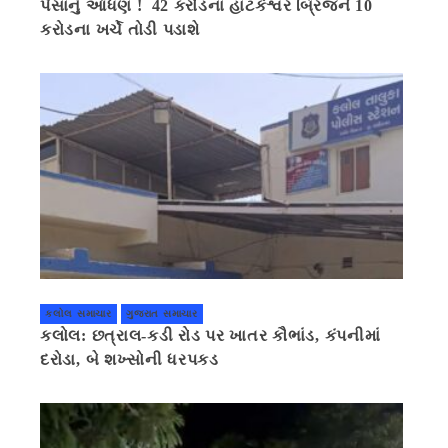
પૈસાનું આંધણ ! 42 કરોડના હાટકેશ્વર બ્રિજને 10
કરોડના ખર્ચે તોડી પડાશે
કલોલ સમાચાર
ગુજરાત સમાચાર
કલોલ: છત્રાલ-કડી રોડ પર ખાતર કૌભાંડ, કંપનીમાં
દરોડા, બે શખ્સોની ધરપકડ