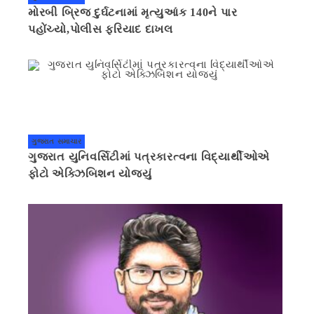
મોરબી બ્રિજ દુર્ઘટનામાં મૃત્યુઆંક 140ને પાર
પહોંચ્યો,પોલીસ ફરિયાદ દાખલ
ગુજરાત સમાચાર
ગુજરાત યુનિવર્સિટીમાં પત્રકારત્વના વિદ્યાર્થીઓએ
ફોટો એક્ઝિબિશન યોજ્યું