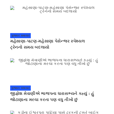
ગુજરાત સમાચાર
મહેસાણા-પાટણ-મહેસાણા પેસેન્જર સ્પેશ્યલ
ટ્રેનનો સમય બદલાયો
ગુજરાત સમાચાર
જીજ્ઞેશ મેવાણીએ ભાજપના ધારાસભ્યને કહ્યું : હું
જોટાણાના મરચા કરતા પણ વધુ તીખો છું