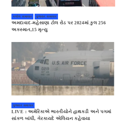
કલોલ સમાચાર
ગુજરાત સમાચાર
અમદાવાદ-મહેસાણા ટોલ રોડ પર 2024માં કુલ 256
અકસ્માત,15 મૃત્યુ
ગુજરાત સમાચાર
LIVE : અમેરિકાએ ભારતીયોને હાથકડી અને પગમાં
સાંકળ બાંધી, ગેરકાયદે એલિયન કહેવાયા