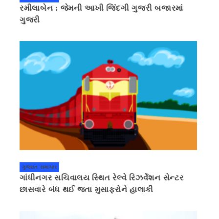
રમીલાબેન : જેમની આખી જિંદગી ગુજરી બજારમાં
ગુજરી
ગુજરાત સમાચાર
ગાંધીનગર સચિવાલય સ્થિત રેલ્વે રિઝર્વેશન સેન્ટર
છાસવારે બંધ થઈ જતા મુસાફરોને હાલાકી