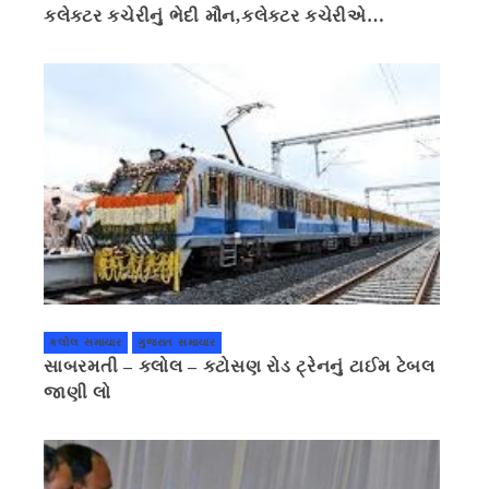
કલેક્ટર કચેરીનું ભેદી મૌન,કલેક્ટર કચેરીએ
પ્રાઈવસીનું બહાનું ધરી માહિતી છુપાવી
કલોલ સમાચાર
ગુજરાત સમાચાર
સાબરમતી – કલોલ – કટોસણ રોડ ટ્રેનનું ટાઈમ ટેબલ
જાણી લો