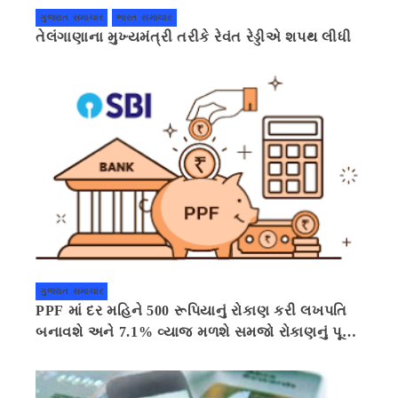
ગુજરાત સમાચાર
ભારત સમાચાર
તેલંગાણાના મુખ્યમંત્રી તરીકે રેવંત રેડ્ડીએ શપથ લીધી
ગુજરાત સમાચાર
PPF માં દર મહિને 500 રૂપિયાનું રોકાણ કરી લખપતિ
બનાવશે અને 7.1% વ્યાજ મળશે સમજો રોકાણનું પૂરું
ગણિત .નવી દિલ્હી 41 મિનીટ પહેલા.