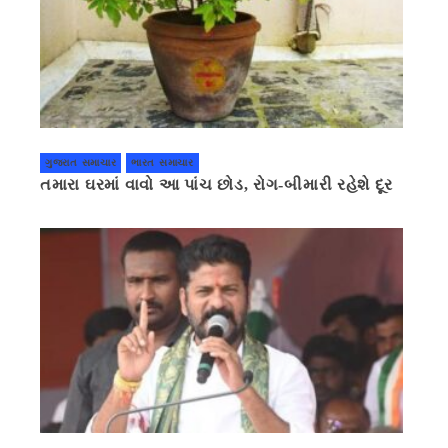
ગુજરાત સમાચાર
ભારત સમાચાર
તમારા ઘરમાં વાવો આ પાંચ છોડ, રોગ-બીમારી રહેશે દૂર