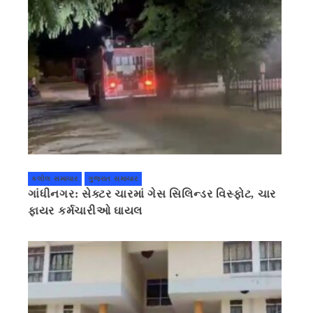
કલોલ સમાચાર
ગુજરાત સમાચાર
ગાંધીનગર: સેક્ટર ચારમાં ગેસ સિલિન્ડર વિસ્ફોટ, ચાર
ફાયર કર્મચારીઓ ઘાયલ