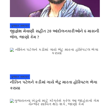
ગુજરાત સમાચાર
જીજ્ઞેશ મેવાણી સહીત 20 આંદોલનકારીઓને 6 માસની
જેલ, જાણો કેમ ?
ગુજરાત સમાચાર
નીતિન પટેલને કડીમાં ગાયે ભેટુ મારતા હોસ્પિટલ ભેગા
કરાયા