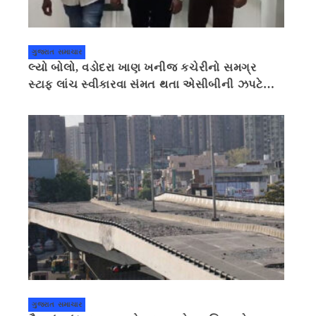
ગુજરાત સમાચાર
લ્યો બોલો, વડોદરા ખાણ ખનીજ કચેરીનો સમગ્ર
સ્ટાફ લાંચ સ્વીકારવા સંમત થતા એસીબીની ઝપટે
ચડી ગયો
ગુજરાત સમાચાર