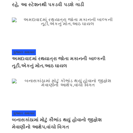
રહે, આ સ્ટેશનથી પકડવી પડશે ગાડી
ગુજરાત સમાચાર
અમદાવાદમાં રથયાત્રા જોતા મકાનની બાલ્કની
તૂટી,એકનું મોત,આઠ ઘાયલ
ગુજરાત સમાચાર
બનાસકાંઠામાં મોટું કૌભાંડ થયું હોવાનો જીજ્ઞેશ
મેવાણીનો આક્ષેપ,વાંચો વિગત