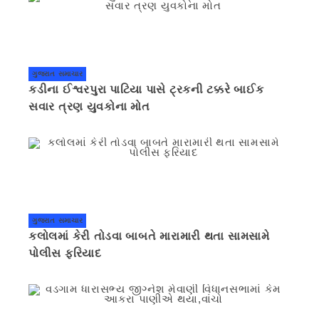
ગુજરાત સમાચાર
કડીના ઈશ્વરપુરા પાટિયા પાસે ટ્રકની ટક્કરે બાઈક
સવાર ત્રણ યુવકોના મોત
ગુજરાત સમાચાર
કલોલમાં કેરી તોડવા બાબતે મારામારી થતા સામસામે
પોલીસ ફરિયાદ