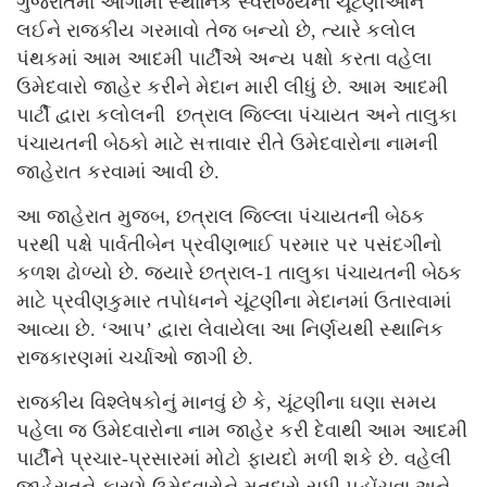
ગુજરાતમાં આગામી સ્થાનિક સ્વરાજ્યની ચૂંટણીઓને
લઈને રાજકીય ગરમાવો તેજ બન્યો છે, ત્યારે કલોલ
પંથકમાં આમ આદમી પાર્ટીએ અન્ય પક્ષો કરતા વહેલા
ઉમેદવારો જાહેર કરીને મેદાન મારી લીધું છે. આમ આદમી
પાર્ટી દ્વારા કલોલની છત્રાલ જિલ્લા પંચાયત અને તાલુકા
પંચાયતની બેઠકો માટે સત્તાવાર રીતે ઉમેદવારોના નામની
જાહેરાત કરવામાં આવી છે.
આ જાહેરાત મુજબ, છત્રાલ જિલ્લા પંચાયતની બેઠક
પરથી પક્ષે પાર્વતીબેન પ્રવીણભાઈ પરમાર પર પસંદગીનો
કળશ ઢોળ્યો છે. જ્યારે છત્રાલ-1 તાલુકા પંચાયતની બેઠક
માટે પ્રવીણકુમાર તપોધનને ચૂંટણીના મેદાનમાં ઉતારવામાં
આવ્યા છે. ‘આપ’ દ્વારા લેવાયેલા આ નિર્ણયથી સ્થાનિક
રાજકારણમાં ચર્ચાઓ જાગી છે.
રાજકીય વિશ્લેષકોનું માનવું છે કે, ચૂંટણીના ઘણા સમય
પહેલા જ ઉમેદવારોના નામ જાહેર કરી દેવાથી આમ આદમી
પાર્ટીને પ્રચાર-પ્રસારમાં મોટો ફાયદો મળી શકે છે. વહેલી