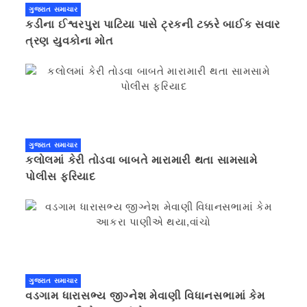
ગુજરાત સમાચાર
કડીના ઈશ્વરપુરા પાટિયા પાસે ટ્રકની ટક્કરે બાઈક સવાર
ત્રણ યુવકોના મોત
ગુજરાત સમાચાર
કલોલમાં કેરી તોડવા બાબતે મારામારી થતા સામસામે
પોલીસ ફરિયાદ
ગુજરાત સમાચાર
વડગામ ધારાસભ્ય જીગ્નેશ મેવાણી વિધાનસભામાં કેમ