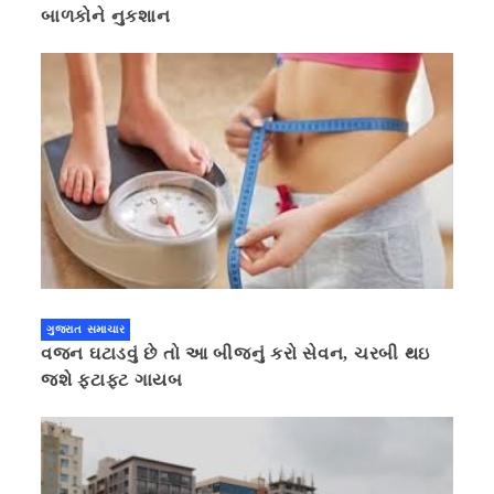
બાળકોને નુકશાન
ગુજરાત સમાચાર
વજન ઘટાડવું છે તો આ બીજનું કરો સેવન, ચરબી થઇ
જશે ફટાફટ ગાયબ