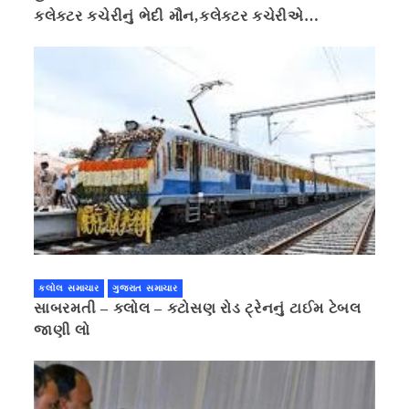
કલેક્ટર કચેરીનું ભેદી મૌન,કલેક્ટર કચેરીએ
પ્રાઈવસીનું બહાનું ધરી માહિતી છુપાવી
કલોલ સમાચાર
ગુજરાત સમાચાર
સાબરમતી – કલોલ – કટોસણ રોડ ટ્રેનનું ટાઈમ ટેબલ
જાણી લો