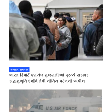
ગુજરાત સમાચાર
ભારત ડિપોર્ટ કરાયેલ ગુજરાતીઓ પ્રત્યે સરકાર
સહાનુભૂતિ દર્શાવે તેવી નીતિન પટેલની અપીલ