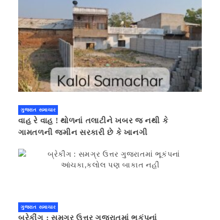
ગુજરાત સમાચાર
વાહ રે વાહ ! થોળનાં તલાટીને ખબર જ નથી કે
ગામતળની જમીન સરકારી છે કે ખાનગી
ગુજરાત સમાચાર
બ્રેકીંગ : સમગ્ર ઉત્તર ગુજરાતમાં ભૂકંપનાં