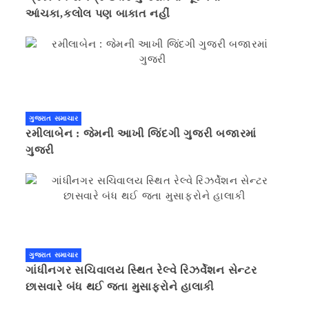
આંચકા,કલોલ પણ બાકાત નહીં
ગુજરાત સમાચાર
રમીલાબેન : જેમની આખી જિંદગી ગુજરી બજારમાં
ગુજરી
ગુજરાત સમાચાર
ગાંધીનગર સચિવાલય સ્થિત રેલ્વે રિઝર્વેશન સેન્ટર
છાસવારે બંધ થઈ જતા મુસાફરોને હાલાકી