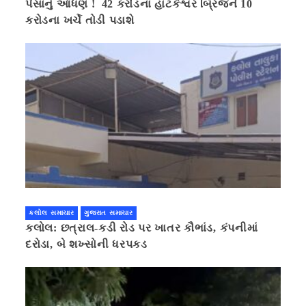
પૈસાનું આંધણ ! 42 કરોડના હાટકેશ્વર બ્રિજને 10
કરોડના ખર્ચે તોડી પડાશે
કલોલ સમાચાર
ગુજરાત સમાચાર
કલોલ: છત્રાલ-કડી રોડ પર ખાતર કૌભાંડ, કંપનીમાં
દરોડા, બે શખ્સોની ધરપકડ