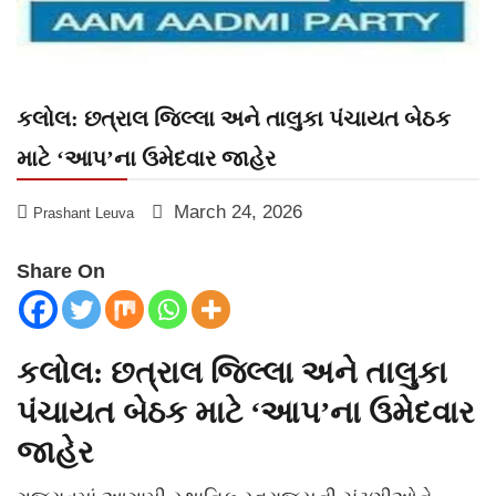
કલોલ: છત્રાલ જિલ્લા અને તાલુકા પંચાયત બેઠક
માટે ‘આપ’ના ઉમેદવાર જાહેર
March 24, 2026
Prashant Leuva
Share On
કલોલ: છત્રાલ જિલ્લા અને તાલુકા
પંચાયત બેઠક માટે ‘આપ’ના ઉમેદવાર
જાહેર