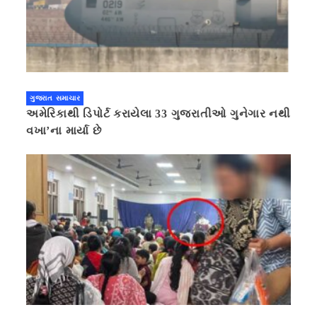
ગુજરાત સમાચાર
અમેરિકાથી ડિપોર્ટ કરાયેલા 33 ગુજરાતીઓ ગુનેગાર નથી
વખા’ના માર્યા છે