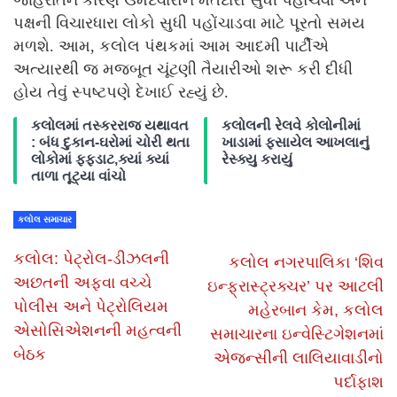
જાહેરાતને કારણે ઉમેદવારોને મતદારો સુધી પહોંચવા અને
પક્ષની વિચારધારા લોકો સુધી પહોંચાડવા માટે પૂરતો સમય
મળશે. આમ, કલોલ પંથકમાં આમ આદમી પાર્ટીએ
અત્યારથી જ મજબૂત ચૂંટણી તૈયારીઓ શરૂ કરી દીધી
હોય તેવું સ્પષ્ટપણે દેખાઈ રહ્યું છે.
કલોલમાં તસ્કરરાજ યથાવત
કલોલની રેલવે કોલોનીમાં
: બંધ દુકાન-ઘરોમાં ચોરી થતા
ખાડામાં ફસાયેલ આખલાનું
લોકોમાં ફફડાટ,ક્યાં ક્યાં
રેસ્ક્યુ કરાયું
તાળા તૂટ્યા વાંચો
કલોલ સમાચાર
કલોલ: પેટ્રોલ-ડીઝલની
કલોલ નગરપાલિકા ‘શિવ
અછતની અફવા વચ્ચે
ઇન્ફ્રાસ્ટ્રક્ચર’ પર આટલી
પોલીસ અને પેટ્રોલિયમ
મહેરબાન કેમ, કલોલ
એસોસિએશનની મહત્વની
સમાચારના ઇન્વેસ્ટિગેશનમાં
બેઠક
એજન્સીની લાલિયાવાડીનો
પર્દાફાશ