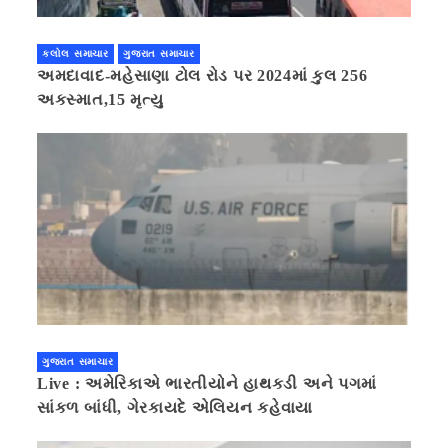
કલોલ સમાચાર
ગુજરાત સમાચાર
અમદાવાદ-મહેસાણા ટોલ રોડ પર 2024માં કુલ 256
અકસ્માત,15 મૃત્યુ
ગુજરાત સમાચાર
Live : અમેરિકાએ ભારતીયોને હાથકડી અને પગમાં
સાંકળ બાંધી, ગેરકાયદે એલિયન કહેવાયા