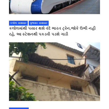
કલોલ સમાચાર
ગુજરાત સમાચાર
કલોલમાંથી પસાર થશે વંદે ભારત ટ્રેન,જોકે ઉભી નહી
રહે, આ સ્ટેશનથી પકડવી પડશે ગાડી