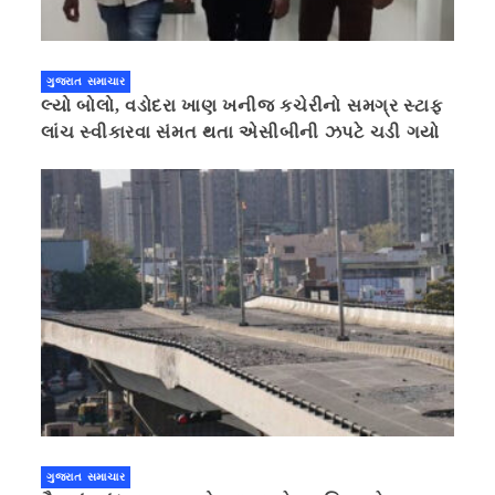
ગુજરાત સમાચાર
લ્યો બોલો, વડોદરા ખાણ ખનીજ કચેરીનો સમગ્ર સ્ટાફ
લાંચ સ્વીકારવા સંમત થતા એસીબીની ઝપટે ચડી ગયો
ગુજરાત સમાચાર