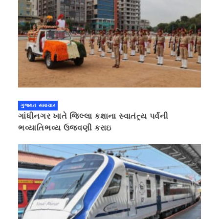
ગુજરાત સમાચાર
ગાંધીનગર ખાતે જિલ્લા કક્ષાના સ્વાતંત્ર્ય પર્વની
ભવ્યાતિભવ્ય ઉજવણી કરાઇ