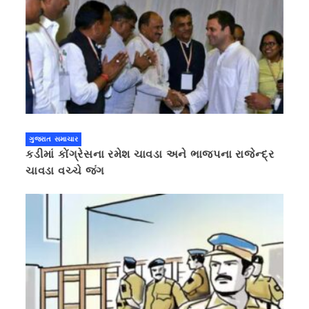
ગુજરાત સમાચાર
કડીમાં કોંગ્રેસના રમેશ ચાવડા અને ભાજપના રાજેન્દ્ર
ચાવડા વચ્ચે જંગ