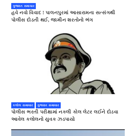
ગુજરાત સમાચાર
હવે નવો વિવાદ ! પાલનપુરમાં આસારામના સત્સંગથી
પોલીસ દોડતી થઈ, જામીન શરતોનો ભંગ
કલોલ સમાચાર
ગુજરાત સમાચાર
પોલીસ ભરતી પરીક્ષામાં નકલી કોલ લેટર લઈને દોડવા
આવેલ કલોલનો યુવક ઝડપાયો