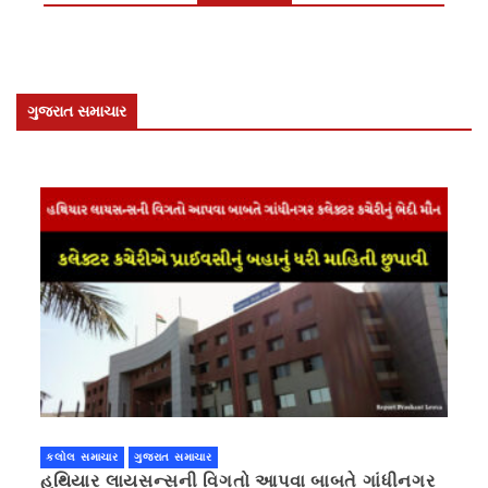
ગુજરાત સમાચાર
કલોલ સમાચાર
ગુજરાત સમાચાર
હથિયાર લાયસન્સની વિગતો આપવા બાબતે ગાંધીનગર