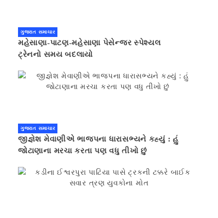
ગુજરાત સમાચાર
મહેસાણા-પાટણ-મહેસાણા પેસેન્જર સ્પેશ્યલ
ટ્રેનનો સમય બદલાયો
ગુજરાત સમાચાર
જીજ્ઞેશ મેવાણીએ ભાજપના ધારાસભ્યને કહ્યું : હું
જોટાણાના મરચા કરતા પણ વધુ તીખો છું