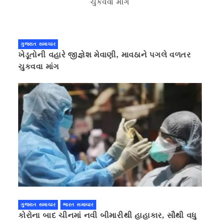
ગુજરાત સમાચાર
ખેડૂતોની વહારે જીજ્ઞેશ મેવાણી, માવઠાને પગલે વળતર
ચુકવવા માંગ
ગુજરાત સમાચાર
ભારત સમાચાર
કોરોના બાદ ચીનમાં નવી બીમારીથી હાહાકાર, સૌથી વધુ