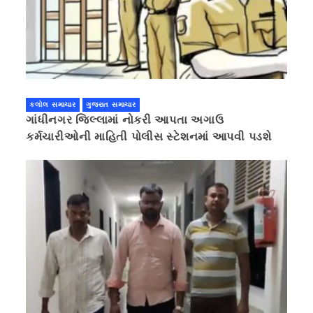
કલોલ સમાચાર
ગુજરાત સમાચાર
ગાંધીનગર જિલ્લામાં નોકરી આપતા અગાઉ
કર્મચારીઓની માહિતી પોલીસ સ્ટેશનમાં આપવી પડશે