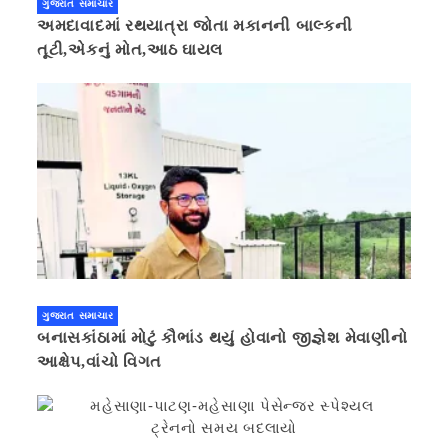
ગુજરાત સમાચાર
અમદાવાદમાં રથયાત્રા જોતા મકાનની બાલ્કની
તૂટી,એકનું મોત,આઠ ઘાયલ
ગુજરાત સમાચાર
બનાસકાંઠામાં મોટું કૌભાંડ થયું હોવાનો જીજ્ઞેશ મેવાણીનો
આક્ષેપ,વાંચો વિગત