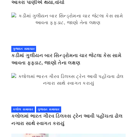
આકરા પાણીએ થયા,વાંચો
ગુજરાત સમાચાર
કડીમાં ગુલીયન બાર સિન્ડ્રોમના ચાર જેટલા કેસ સામે
આવતા ફફડાટ, જાણો તેના લક્ષણ
કલોલ સમાચાર
ગુજરાત સમાચાર
કલોલમાં ભારત ગૌરવ ડિલક્સ ટ્રેન આવી પહોંચતા ઢોલ
નગારા સાથે સ્વાગત કરાયું