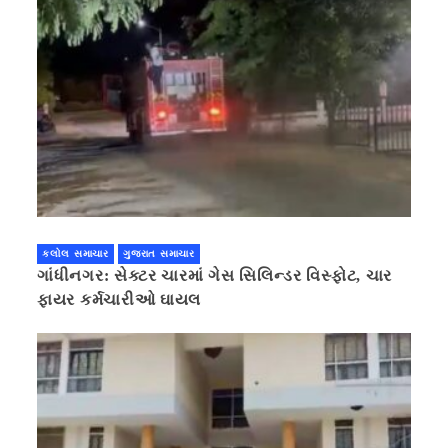
કલોલ સમાચાર
ગુજરાત સમાચાર
ગાંધીનગર: સેક્ટર ચારમાં ગેસ સિલિન્ડર વિસ્ફોટ, ચાર
ફાયર કર્મચારીઓ ઘાયલ