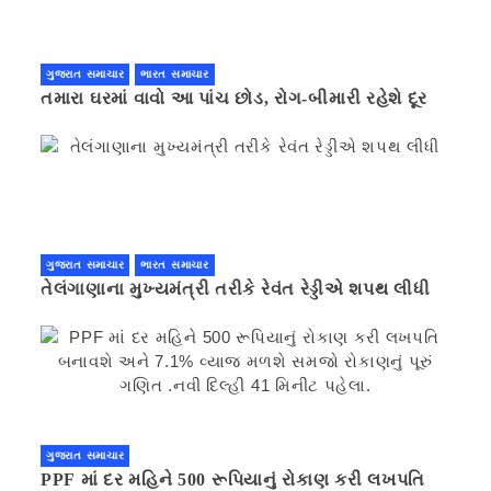
ગુજરાત સમાચાર
ભારત સમાચાર
તમારા ઘરમાં વાવો આ પાંચ છોડ, રોગ-બીમારી રહેશે દૂર
ગુજરાત સમાચાર
ભારત સમાચાર
તેલંગાણાના મુખ્યમંત્રી તરીકે રેવંત રેડ્ડીએ શપથ લીધી
ગુજરાત સમાચાર
PPF માં દર મહિને 500 રૂપિયાનું રોકાણ કરી લખપતિ