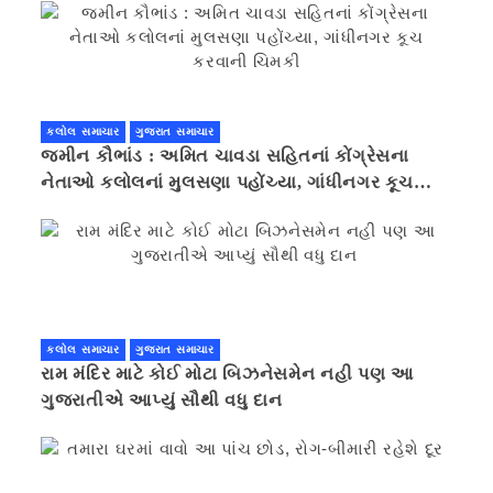
કલોલ સમાચાર
ગુજરાત સમાચાર
જમીન કૌભાંડ : અમિત ચાવડા સહિતનાં કોંગ્રેસના
નેતાઓ કલોલનાં મુલસણા પહોંચ્યા, ગાંધીનગર કૂચ
કરવાની ચિમકી
કલોલ સમાચાર
ગુજરાત સમાચાર
રામ મંદિર માટે કોઈ મોટા બિઝનેસમેન નહી પણ આ
ગુજરાતીએ આપ્યું સૌથી વધુ દાન