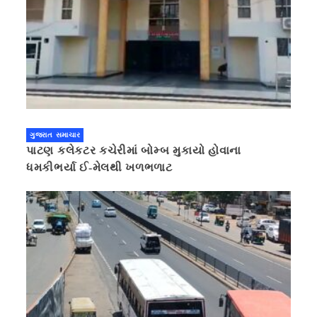
ગુજરાત સમાચાર
પાટણ કલેકટર કચેરીમાં બોમ્બ મુકાયો હોવાના
ધમકીભર્યા ઈ-મેલથી ખળભળાટ