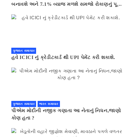
બનાવશે અને 7.1% વ્યાજ મળશે સમજો રોકાણનું પૂરું
ગણિત .નવી દિલ્હી 41 મિનીટ પહેલા.
ગુજરાત સમાચાર
હવે ICICI નું ક્રેડીટકાર્ડ થી UPI પેમેંટ કરી શકાશે.
ગુજરાત સમાચાર
ભારત સમાચાર
પીએમ મોદીની નજીક ગણાતા આ નેતાનું નિધન,જાણો
કોણ હતા ?