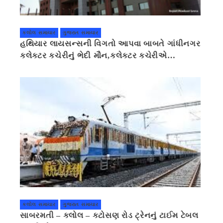
કલોલ સમાચાર
ગુજરાત સમાચાર
હથિયાર લાયસન્સની વિગતો આપવા બાબતે ગાંધીનગર
કલેક્ટર કચેરીનું ભેદી મૌન,કલેક્ટર કચેરીએ
પ્રાઈવસીનું બહાનું ધરી માહિતી છુપાવી
કલોલ સમાચાર
ગુજરાત સમાચાર
સાબરમતી – કલોલ – કટોસણ રોડ ટ્રેનનું ટાઈમ ટેબલ