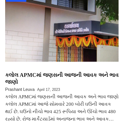
કલોલ APMCમાં જણસની આજની આવક અને ભાવ
જાણો
Prashant Leuva
April 17, 2023
કલોલ APMCમાં જણસની આજની આવક અને ભાવ જાણો
કલોલ APMCમાં આજે સોમવારે 200 બોરી ઘઉંની આવક
થઈ છે. ઘઉંનો નીચો ભાવ 425 રૂપિયા અને ઊંચો ભાવ 480
રહ્યો છે. રોજ માર્કેટયાર્ડમાં અનાજના ભાવ અને આવક…