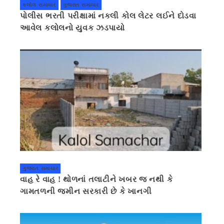
કલોલ સમાચાર
ગુજરાત સમાચાર
પોલીસ ભરતી પરીક્ષામાં નકલી કોલ લેટર લઈને દોડવા
આવેલ કલોલનો યુવક ઝડપાયો
ગુજરાત સમાચાર
વાહ રે વાહ ! થોળનાં તલાટીને ખબર જ નથી કે
ગામતળની જમીન સરકારી છે કે ખાનગી