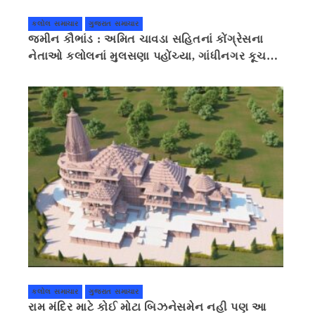
કલોલ સમાચાર
ગુજરાત સમાચાર
જમીન કૌભાંડ : અમિત ચાવડા સહિતનાં કોંગ્રેસના
નેતાઓ કલોલનાં મુલસણા પહોંચ્યા, ગાંધીનગર કૂચ
કરવાની ચિમકી
કલોલ સમાચાર
ગુજરાત સમાચાર
રામ મંદિર માટે કોઈ મોટા બિઝનેસમેન નહી પણ આ