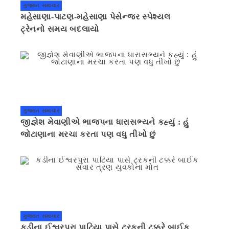
ગુજરાત સમાચાર
મહેસાણા-પાટણ-મહેસાણા પેસેન્જર સ્પેશ્યલ
ટ્રેનનો સમય બદલાયો
ગુજરાત સમાચાર
જીજ્ઞેશ મેવાણીએ ભાજપના ધારાસભ્યને કહ્યું : હું
જોટાણાના મરચા કરતા પણ વધુ તીખો છું
ગુજરાત સમાચાર
કડીના ઈશ્વરપુરા પાટિયા પાસે ટ્રકની ટક્કરે બાઈક