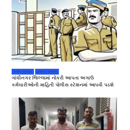
કલોલ સમાચાર
ગુજરાત સમાચાર
ગાંધીનગર જિલ્લામાં નોકરી આપતા અગાઉ
કર્મચારીઓની માહિતી પોલીસ સ્ટેશનમાં આપવી પડશે