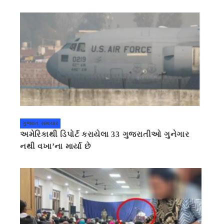
ગુજરાત સમાચાર
અમેરિકાથી ડિપોર્ટ કરાયેલા 33 ગુજરાતીઓ ગુનેગાર
નથી વખા’ના માર્યા છે