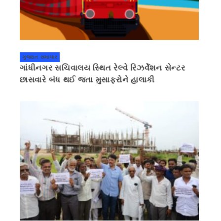
ગુજરાત સમાચાર
ગાંધીનગર સચિવાલય સ્થિત રેલ્વે રિઝર્વેશન સેન્ટર
છાસવારે બંધ થઈ જતા મુસાફરોને હાલાકી