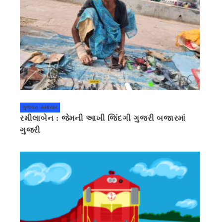
ગુજરાત સમાચાર
રમીલાબેન : જેમની આખી જિંદગી ગુજરી બજારમાં
ગુજરી