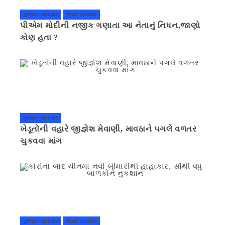
ગુજરાત સમાચાર
ભારત સમાચાર
પીએમ મોદીની નજીક ગણાતા આ નેતાનું નિધન,જાણો
કોણ હતા ?
ગુજરાત સમાચાર
ખેડૂતોની વહારે જીજ્ઞેશ મેવાણી, માવઠાને પગલે વળતર
ચુકવવા માંગ
ગુજરાત સમાચાર
ભારત સમાચાર