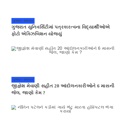
ગુજરાત સમાચાર
ગુજરાત યુનિવર્સિટીમાં પત્રકારત્વના વિદ્યાર્થીઓએ
ફોટો એક્ઝિબિશન યોજ્યું
ગુજરાત સમાચાર
જીજ્ઞેશ મેવાણી સહીત 20 આંદોલનકારીઓને 6 માસની
જેલ, જાણો કેમ ?