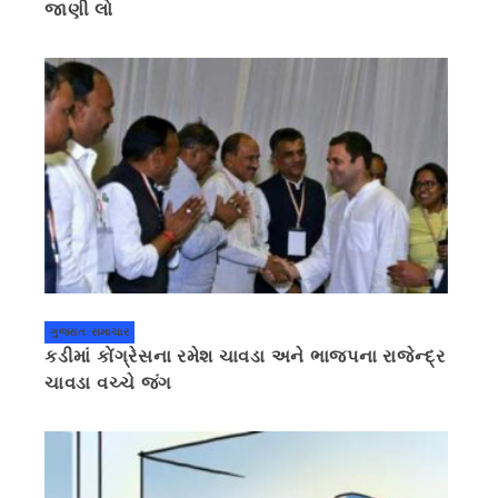
જાણી લો
ગુજરાત સમાચાર
કડીમાં કોંગ્રેસના રમેશ ચાવડા અને ભાજપના રાજેન્દ્ર
ચાવડા વચ્ચે જંગ