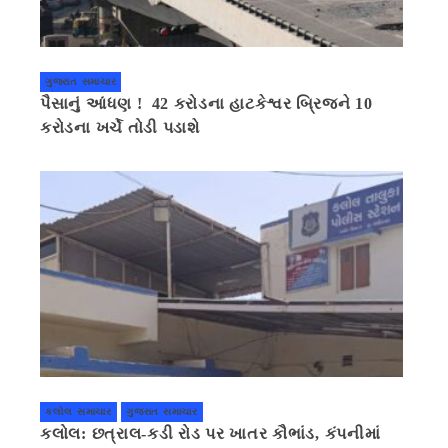
ગુજરાત સમાચાર
પૈસાનું આંધણ ! 42 કરોડના હાટકેશ્વર બ્રિજને 10
કરોડના ખર્ચે તોડી પડાશે
કલોલ સમાચાર
ગુજરાત સમાચાર
કલોલ: છત્રાલ-કડી રોડ પર ખાતર કૌભાંડ, કંપનીમાં