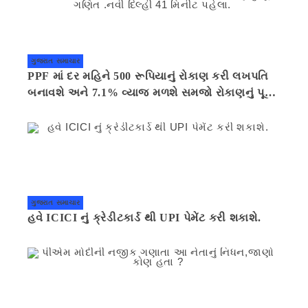
ગુજરાત સમાચાર
PPF માં દર મહિને 500 રૂપિયાનું રોકાણ કરી લખપતિ
બનાવશે અને 7.1% વ્યાજ મળશે સમજો રોકાણનું પૂરું
ગણિત .નવી દિલ્હી 41 મિનીટ પહેલા.
ગુજરાત સમાચાર
હવે ICICI નું ક્રેડીટકાર્ડ થી UPI પેમેંટ કરી શકાશે.