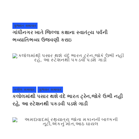
ગુજરાત સમાચાર
ગાંધીનગર ખાતે જિલ્લા કક્ષાના સ્વાતંત્ર્ય પર્વની
ભવ્યાતિભવ્ય ઉજવણી કરાઇ
કલોલ સમાચાર
ગુજરાત સમાચાર
કલોલમાંથી પસાર થશે વંદે ભારત ટ્રેન,જોકે ઉભી નહી
રહે, આ સ્ટેશનથી પકડવી પડશે ગાડી