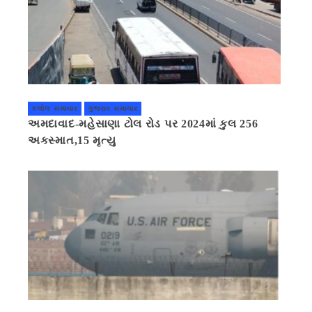
કલોલ સમાચાર
ગુજરાત સમાચાર
અમદાવાદ-મહેસાણા ટોલ રોડ પર 2024માં કુલ 256
અકસ્માત,15 મૃત્યુ