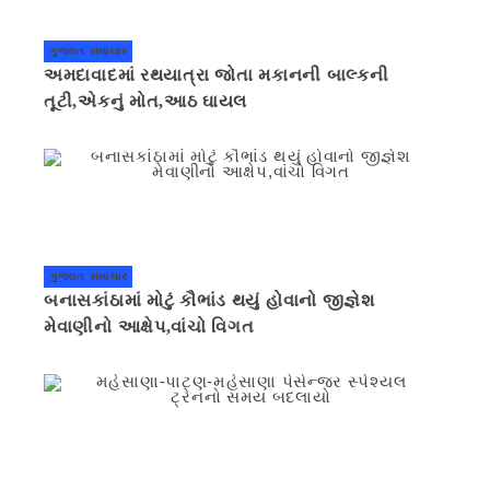
ગુજરાત સમાચાર
અમદાવાદમાં રથયાત્રા જોતા મકાનની બાલ્કની
તૂટી,એકનું મોત,આઠ ઘાયલ
ગુજરાત સમાચાર
બનાસકાંઠામાં મોટું કૌભાંડ થયું હોવાનો જીજ્ઞેશ
મેવાણીનો આક્ષેપ,વાંચો વિગત