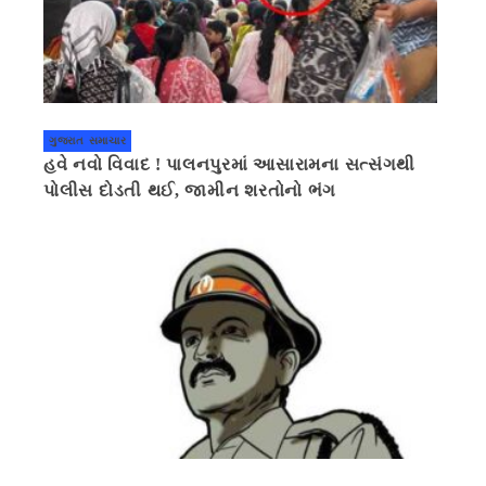
ગુજરાત સમાચાર
હવે નવો વિવાદ ! પાલનપુરમાં આસારામના સત્સંગથી
પોલીસ દોડતી થઈ, જામીન શરતોનો ભંગ