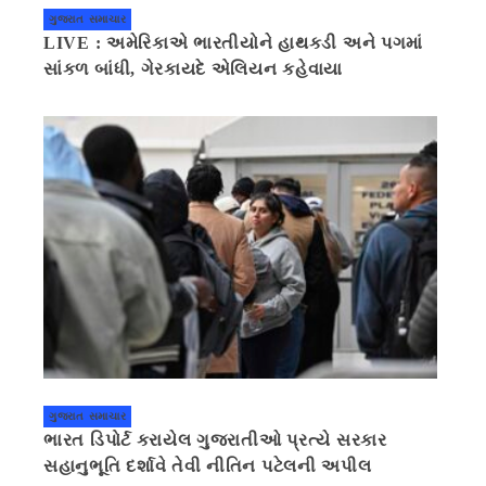
ગુજરાત સમાચાર
LIVE : અમેરિકાએ ભારતીયોને હાથકડી અને પગમાં
સાંકળ બાંધી, ગેરકાયદે એલિયન કહેવાયા
ગુજરાત સમાચાર
ભારત ડિપોર્ટ કરાયેલ ગુજરાતીઓ પ્રત્યે સરકાર
સહાનુભૂતિ દર્શાવે તેવી નીતિન પટેલની અપીલ