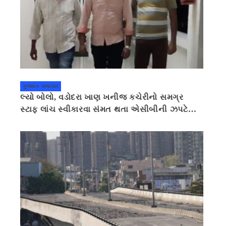
ગુજરાત સમાચાર
લ્યો બોલો, વડોદરા ખાણ ખનીજ કચેરીનો સમગ્ર
સ્ટાફ લાંચ સ્વીકારવા સંમત થતા એસીબીની ઝપટે
ચડી ગયો