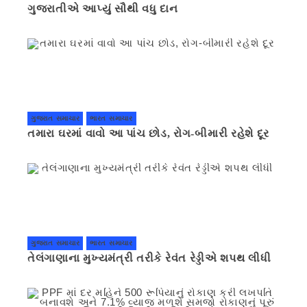
ગુજરાતીએ આપ્યું સૌથી વધુ દાન
ગુજરાત સમાચાર
ભારત સમાચાર
તમારા ઘરમાં વાવો આ પાંચ છોડ, રોગ-બીમારી રહેશે દૂર
ગુજરાત સમાચાર
ભારત સમાચાર
તેલંગાણાના મુખ્યમંત્રી તરીકે રેવંત રેડ્ડીએ શપથ લીધી