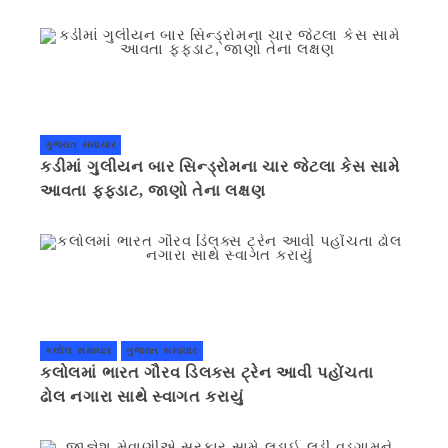
ગુજરાત સમાચાર
કડીમાં ગુલીયન બાર સિન્ડ્રોમના ચાર જેટલા કેસ સામે
આવતા ફફડાટ, જાણો તેના લક્ષણ
કલોલ સમાચાર
ગુજરાત સમાચાર
કલોલમાં ભારત ગૌરવ ડિલક્સ ટ્રેન આવી પહોંચતા
ઢોલ નગારા સાથે સ્વાગત કરાયું