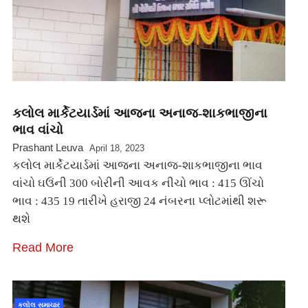
કલોલ માર્કેટયાર્ડમાં આજના અનાજ-શાકભાજીના
ભાવ વાંચો
Prashant Leuva
April 18, 2023
કલોલ માર્કેટયાર્ડમાં આજના અનાજ-શાકભાજીના ભાવ
વાંચો ઘઉંની 300 બોરીની આવક નીચો ભાવ : 415 ઊંચો
ભાવ : 435 19 તારીખે હરાજી 24 નંબરના પ્લોટમાંથી શરૂ
થશે
Read More
કલોલ સમાચાર