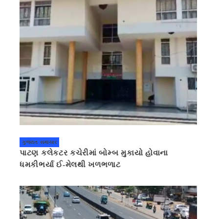
ગુજરાત સમાચાર
પાટણ કલેકટર કચેરીમાં બોમ્બ મુકાયો હોવાના
ધમકીભર્યા ઈ-મેલથી ખળભળાટ