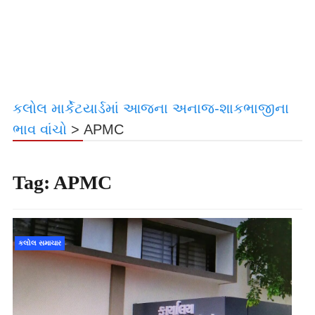
કલોલ માર્કેટયાર્ડમાં આજના અનાજ-શાકભાજીના
ભાવ વાંચો
>
APMC
Tag:
APMC
કલોલ સમાચાર