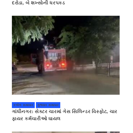
દરોડા, બે શખ્સોની ધરપકડ
કલોલ સમાચાર
ગુજરાત સમાચાર
ગાંધીનગર: સેક્ટર ચારમાં ગેસ સિલિન્ડર વિસ્ફોટ, ચાર
ફાયર કર્મચારીઓ ઘાયલ