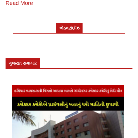
Read More
એડવર્ટાઈઝ
ગુજરાત સમાચાર