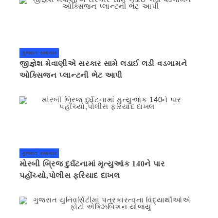
ગુજરાત સમાચાર
જીજ્ઞેશ મેવાણીએ સરકાર સામે લડાઈ લડી વડગામને
ઓક્સિજન પ્લાન્ટની ભેટ આપી
ગુજરાત સમાચાર
મોરબી બ્રિજ દુર્ઘટનામાં મૃત્યુઆંક 140ને પાર
પહોંચ્યો,પોલીસ ફરિયાદ દાખલ