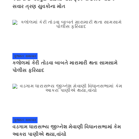
સવાર ત્રણ યુવકોના મોત
ગુજરાત સમાચાર
કલોલમાં કેરી તોડવા બાબતે મારામારી થતા સામસામે
પોલીસ ફરિયાદ
ગુજરાત સમાચાર
વડગામ ધારાસભ્ય જીગ્નેશ મેવાણી વિધાનસભામાં કેમ
આકરા પાણીએ થયા,વાંચો