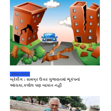
ગુજરાત સમાચાર
બ્રેકીંગ : સમગ્ર ઉત્તર ગુજરાતમાં ભૂકંપનાં
આંચકા,કલોલ પણ બાકાત નહીં