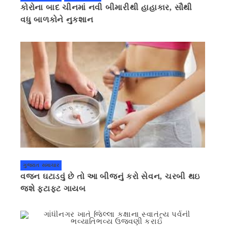
કોરોના બાદ ચીનમાં નવી બીમારીથી હાહાકાર, સૌથી
વધુ બાળકોને નુકશાન
ગુજરાત સમાચાર
વજન ઘટાડવું છે તો આ બીજનું કરો સેવન, ચરબી થઇ
જશે ફટાફટ ગાયબ