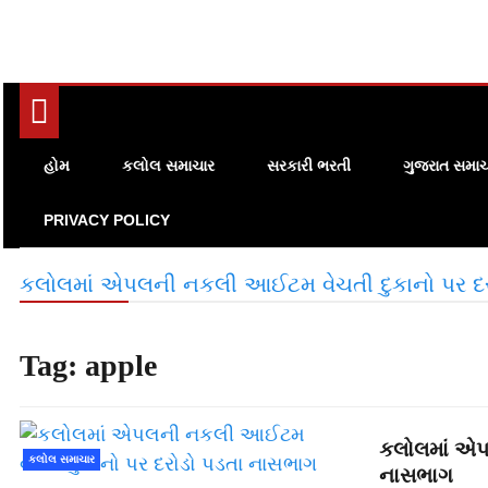
હોમ
કલોલ સમાચાર
સરકારી ભરતી
ગુજરાત સમાચ
PRIVACY POLICY
કલોલમાં એપલની નકલી આઈટમ વેચતી દુકાનો પર દ
Tag:
apple
કલોલમાં એપ
કલોલ સમાચાર
નાસભાગ