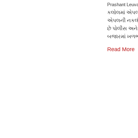
Prashant Leuv
કલોલમાં એપલ
એપલની નકલી 
છે પોલીસ અને 
બજારમાં ખળભ
Read More