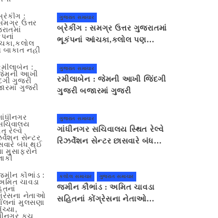
જમીન સરકારી છે કે ખાનગી
ગુજરાત સમાચાર
બ્રેકીંગ : સમગ્ર ઉત્તર ગુજરાતમાં
ભૂકંપનાં આંચકા,કલોલ પણ
બાકાત નહીં
ગુજરાત સમાચાર
રમીલાબેન : જેમની આખી જિંદગી
ગુજરી બજારમાં ગુજરી
ગુજરાત સમાચાર
ગાંધીનગર સચિવાલય સ્થિત રેલ્વે
રિઝર્વેશન સેન્ટર છાસવારે બંધ
થઈ જતા મુસાફરોને હાલાકી
કલોલ સમાચાર
ગુજરાત સમાચાર
જમીન કૌભાંડ : અમિત ચાવડા
સહિતનાં કોંગ્રેસના નેતાઓ
કલોલનાં મુલસણા પહોંચ્યા,