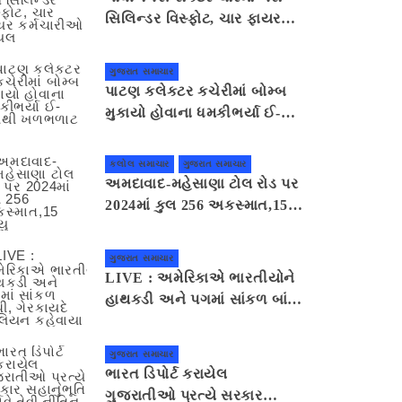
સિલિન્ડર વિસ્ફોટ, ચાર ફાયર
કર્મચારીઓ ઘાયલ
ગુજરાત સમાચાર
પાટણ કલેકટર કચેરીમાં બોમ્બ
મુકાયો હોવાના ધમકીભર્યા ઈ-
મેલથી ખળભળાટ
કલોલ સમાચાર
ગુજરાત સમાચાર
અમદાવાદ-મહેસાણા ટોલ રોડ પર
2024માં કુલ 256 અકસ્માત,15
મૃત્યુ
ગુજરાત સમાચાર
LIVE : અમેરિકાએ ભારતીયોને
હાથકડી અને પગમાં સાંકળ બાંધી,
ગેરકાયદે એલિયન કહેવાયા
ગુજરાત સમાચાર
ભારત ડિપોર્ટ કરાયેલ
ગુજરાતીઓ પ્રત્યે સરકાર