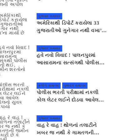
સહાનુભૂતિ દર્શાવે તેવી નીતિન
પટેલની અપીલ
ગુજરાત સમાચાર
અમેરિકાથી ડિપોર્ટ કરાયેલા 33
ગુજરાતીઓ ગુનેગાર નથી વખા’ના
માર્યા છે
ગુજરાત સમાચાર
હવે નવો વિવાદ ! પાલનપુરમાં
આસારામના સત્સંગથી પોલીસ
દોડતી થઈ, જામીન શરતોનો ભંગ
કલોલ સમાચાર
ગુજરાત સમાચાર
પોલીસ ભરતી પરીક્ષામાં નકલી
કોલ લેટર લઈને દોડવા આવેલ
કલોલનો યુવક ઝડપાયો
ગુજરાત સમાચાર
વાહ રે વાહ ! થોળનાં તલાટીને
ખબર જ નથી કે ગામતળની