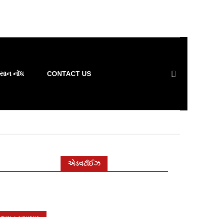
ાન નોંધ
CONTACT US
એડવર્ટાઈઝ