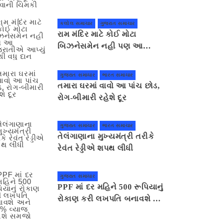
ગાંધીનગર કૂચ કરવાની ચિમકી
કલોલ સમાચાર
ગુજરાત સમાચાર
રામ મંદિર માટે કોઈ મોટા
બિઝનેસમેન નહી પણ આ
ગુજરાતીએ આપ્યું સૌથી વધુ દાન
ગુજરાત સમાચાર
ભારત સમાચાર
તમારા ઘરમાં વાવો આ પાંચ છોડ,
રોગ-બીમારી રહેશે દૂર
ગુજરાત સમાચાર
ભારત સમાચાર
તેલંગાણાના મુખ્યમંત્રી તરીકે
રેવંત રેડ્ડીએ શપથ લીધી
ગુજરાત સમાચાર
PPF માં દર મહિને 500 રૂપિયાનું
રોકાણ કરી લખપતિ બનાવશે અને
7.1% વ્યાજ મળશે સમજો