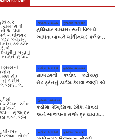
ુજરાત સમાચાર
કલોલ સમાચાર
ગુજરાત સમાચાર
હથિયાર લાયસન્સની વિગતો
આપવા બાબતે ગાંધીનગર કલેક્ટર
કચેરીનું ભેદી મૌન,કલેક્ટર
કચેરીએ પ્રાઈવસીનું બહાનું ધરી
માહિતી છુપાવી
કલોલ સમાચાર
ગુજરાત સમાચાર
સાબરમતી – કલોલ – કટોસણ
રોડ ટ્રેનનું ટાઈમ ટેબલ જાણી લો
ગુજરાત સમાચાર
કડીમાં કોંગ્રેસના રમેશ ચાવડા
અને ભાજપના રાજેન્દ્ર ચાવડા
વચ્ચે જંગ
કલોલ સમાચાર
ગુજરાત સમાચાર