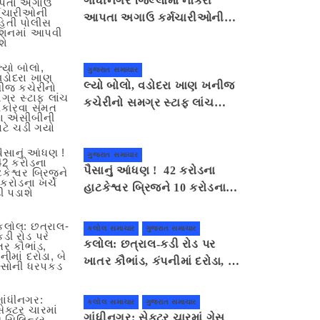
ગાંધીનગર જિલ્લામાં નોકરી
આપતા અગાઉ કર્મચારીઓની
માહિતી પોલીસ સ્ટેશનમાં આપવી
પડશે
ગુજરાત સમાચાર
લ્યો બોલો, વડોદરા ખાણ ખનીજ
કચેરીનો સમગ્ર સ્ટાફ લાંચ
સ્વીકારવા સંમત થતા એસીબીની
ઝપટે ચડી ગયો
ગુજરાત સમાચાર
પૈસાનું આંધણ ! 42 કરોડના
હાટકેશ્વર બ્રિજને 10 કરોડના
ખર્ચે તોડી પડાશે
કલોલ સમાચાર
ગુજરાત સમાચાર
કલોલ: છત્રાલ-કડી રોડ પર
ખાતર કૌભાંડ, કંપનીમાં દરોડા, બે
શખ્સોની ધરપકડ
કલોલ સમાચાર
ગુજરાત સમાચાર
ગાંધીનગર: સેક્ટર ચારમાં ગેસ