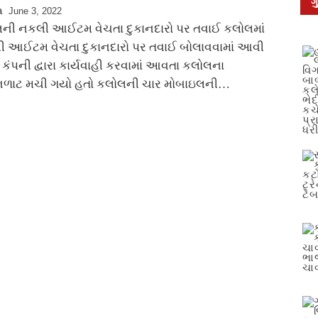
ગ
a
June 3, 2022
ની નકલી આઈટમ વેચતા દુકાનદારો પર તવાઈ કલોલમાં
આઈટમ વેચતા દુકાનદારો પર તવાઈ બોલાવવામાં આવી
કંપની દ્વારા કાર્યવાહી કરવામાં આવતા કલોલના
ળાટ મચી ગયો હતો કલોલની ચાર મોબાઇલની…