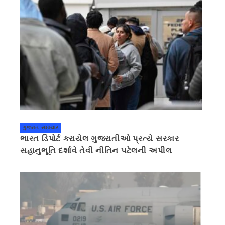
ગુજરાત સમાચાર
ભારત ડિપોર્ટ કરાયેલ ગુજરાતીઓ પ્રત્યે સરકાર
સહાનુભૂતિ દર્શાવે તેવી નીતિન પટેલની અપીલ