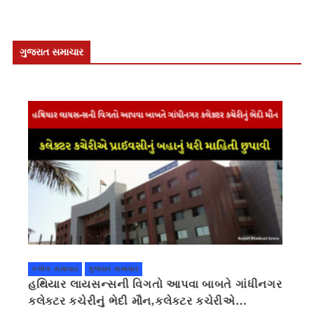
ગુજરાત સમાચાર
કલોલ સમાચાર
ગુજરાત સમાચાર
હથિયાર લાયસન્સની વિગતો આપવા બાબતે ગાંધીનગર
કલેક્ટર કચેરીનું ભેદી મૌન,કલેક્ટર કચેરીએ