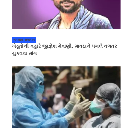
ગુજરાત સમાચાર
ખેડૂતોની વહારે જીજ્ઞેશ મેવાણી, માવઠાને પગલે વળતર
ચુકવવા માંગ