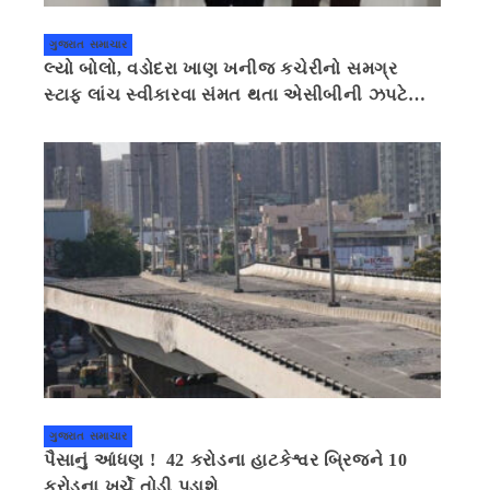
ગુજરાત સમાચાર
લ્યો બોલો, વડોદરા ખાણ ખનીજ કચેરીનો સમગ્ર
સ્ટાફ લાંચ સ્વીકારવા સંમત થતા એસીબીની ઝપટે
ચડી ગયો
ગુજરાત સમાચાર
પૈસાનું આંધણ ! 42 કરોડના હાટકેશ્વર બ્રિજને 10
કરોડના ખર્ચે તોડી પડાશે