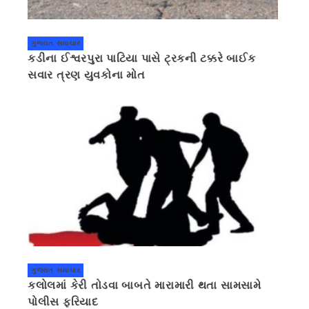
ગુજરાત સમાચાર
કડીના ઈશ્વરપુરા પાટિયા પાસે ટ્રકની ટક્કરે બાઈક
સવાર ત્રણ યુવકોના મોત
ગુજરાત સમાચાર
કલોલમાં કેરી તોડવા બાબતે મારામારી થતા સામસામે
પોલીસ ફરિયાદ