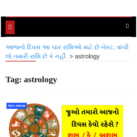
Toggle
navigation
આજનો દિવસ આ ચાર રાશિઓ માટે છે બેસ્ટ, વાંચી
લો તમારી રાશિ છે કે નહીં
>
astrology
Tag:
astrology
ભારત સમાચાર