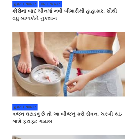
ગુજરાત સમાચાર
ભારત સમાચાર
કોરોના બાદ ચીનમાં નવી બીમારીથી હાહાકાર, સૌથી
વધુ બાળકોને નુકશાન
ગુજરાત સમાચાર
વજન ઘટાડવું છે તો આ બીજનું કરો સેવન, ચરબી થઇ
જશે ફટાફટ ગાયબ