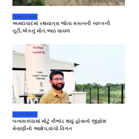
ગુજરાત સમાચાર
અમદાવાદમાં રથયાત્રા જોતા મકાનની બાલ્કની
તૂટી,એકનું મોત,આઠ ઘાયલ
ગુજરાત સમાચાર
બનાસકાંઠામાં મોટું કૌભાંડ થયું હોવાનો જીજ્ઞેશ
મેવાણીનો આક્ષેપ,વાંચો વિગત