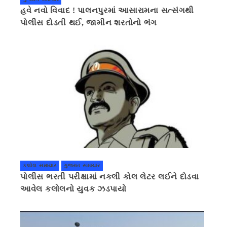
હવે નવો વિવાદ ! પાલનપુરમાં આસારામના સત્સંગથી
પોલીસ દોડતી થઈ, જામીન શરતોનો ભંગ
કલોલ સમાચાર
ગુજરાત સમાચાર
પોલીસ ભરતી પરીક્ષામાં નકલી કોલ લેટર લઈને દોડવા
આવેલ કલોલનો યુવક ઝડપાયો