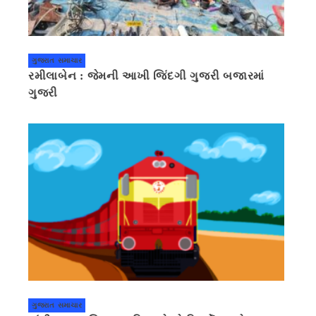
ગુજરાત સમાચાર
રમીલાબેન : જેમની આખી જિંદગી ગુજરી બજારમાં
ગુજરી
ગુજરાત સમાચાર