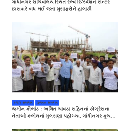
ગાંધીનગર સચિવાલય સ્થિત રેલ્વે રિઝર્વેશન સેન્ટર
છાસવારે બંધ થઈ જતા મુસાફરોને હાલાકી
કલોલ સમાચાર
ગુજરાત સમાચાર
જમીન કૌભાંડ : અમિત ચાવડા સહિતનાં કોંગ્રેસના
નેતાઓ કલોલનાં મુલસણા પહોંચ્યા, ગાંધીનગર કૂચ
કરવાની ચિમકી