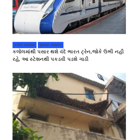
કલોલ સમાચાર
ગુજરાત સમાચાર
કલોલમાંથી પસાર થશે વંદે ભારત ટ્રેન,જોકે ઉભી નહી
રહે, આ સ્ટેશનથી પકડવી પડશે ગાડી