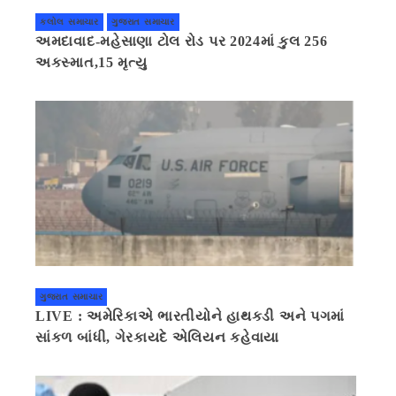
કલોલ સમાચાર
ગુજરાત સમાચાર
અમદાવાદ-મહેસાણા ટોલ રોડ પર 2024માં કુલ 256
અકસ્માત,15 મૃત્યુ
ગુજરાત સમાચાર
LIVE : અમેરિકાએ ભારતીયોને હાથકડી અને પગમાં
સાંકળ બાંધી, ગેરકાયદે એલિયન કહેવાયા