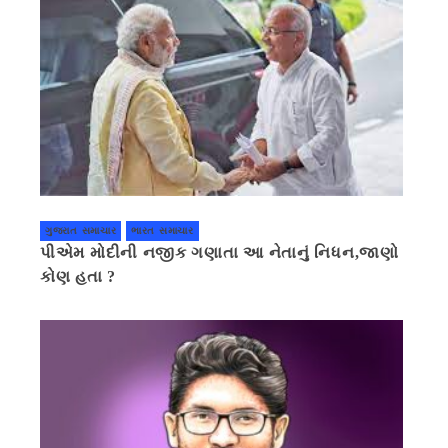
ગુજરાત સમાચાર
ભારત સમાચાર
પીએમ મોદીની નજીક ગણાતા આ નેતાનું નિધન,જાણો
કોણ હતા ?