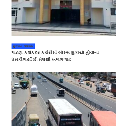
ગુજરાત સમાચાર
પાટણ કલેકટર કચેરીમાં બોમ્બ મુકાયો હોવાના
ધમકીભર્યા ઈ-મેલથી ખળભળાટ