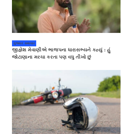
ગુજરાત સમાચાર
જીજ્ઞેશ મેવાણીએ ભાજપના ધારાસભ્યને કહ્યું : હું
જોટાણાના મરચા કરતા પણ વધુ તીખો છું