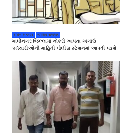
કલોલ સમાચાર
ગુજરાત સમાચાર
ગાંધીનગર જિલ્લામાં નોકરી આપતા અગાઉ
કર્મચારીઓની માહિતી પોલીસ સ્ટેશનમાં આપવી પડશે