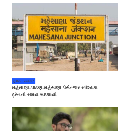
ગુજરાત સમાચાર
મહેસાણા-પાટણ-મહેસાણા પેસેન્જર સ્પેશ્યલ
ટ્રેનનો સમય બદલાયો