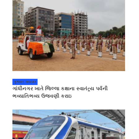
ગુજરાત સમાચાર
ગાંધીનગર ખાતે જિલ્લા કક્ષાના સ્વાતંત્ર્ય પર્વની
ભવ્યાતિભવ્ય ઉજવણી કરાઇ