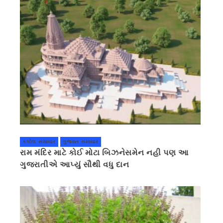
કલોલ સમાચાર
ગુજરાત સમાચાર
રામ મંદિર માટે કોઈ મોટા બિઝનેસમેન નહી પણ આ
ગુજરાતીએ આપ્યું સૌથી વધુ દાન