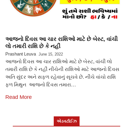
આજનો દિવસ આ ચાર રાશિઓ માટે છે બેસ્ટ, વાંચી
લો તમારી રાશિ છે કે નહીં
Prashant Leuva
June 15, 2022
આજનો દિવસ આ ચાર રાશિઓ માટે છે બેસ્ટ, વાંચી લો
તમારી રાશિ છે કે નહીં નીચેની રાશિઓ માટે આજનો દિવસ
અતિ સુંદર અને સફળ રહેવાનું સૂચવે છે. નીચે વાંચો રાશિ
ફળ મિથુન આજનો દિવસ તમારા…
Read More
એડવર્ટાઈઝ