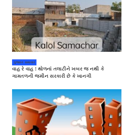
ગુજરાત સમાચાર
વાહ રે વાહ ! થોળનાં તલાટીને ખબર જ નથી કે
ગામતળની જમીન સરકારી છે કે ખાનગી