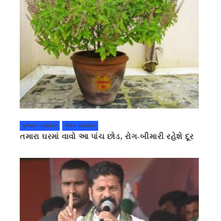
ગુજરાત સમાચાર
ભારત સમાચાર
તમારા ઘરમાં વાવો આ પાંચ છોડ, રોગ-બીમારી રહેશે દૂર