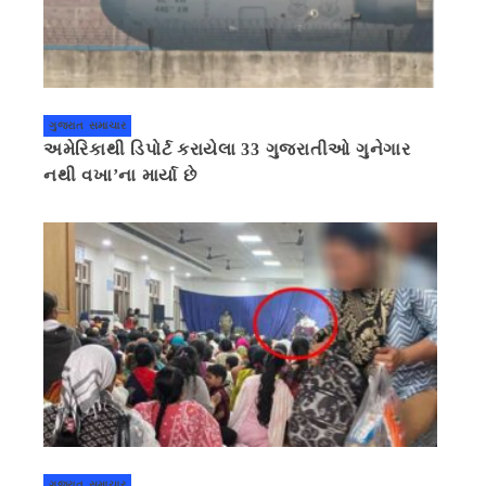
ગુજરાત સમાચાર
અમેરિકાથી ડિપોર્ટ કરાયેલા 33 ગુજરાતીઓ ગુનેગાર
નથી વખા’ના માર્યા છે
ગુજરાત સમાચાર