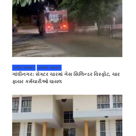
કલોલ સમાચાર
ગુજરાત સમાચાર
ગાંધીનગર: સેક્ટર ચારમાં ગેસ સિલિન્ડર વિસ્ફોટ, ચાર
ફાયર કર્મચારીઓ ઘાયલ