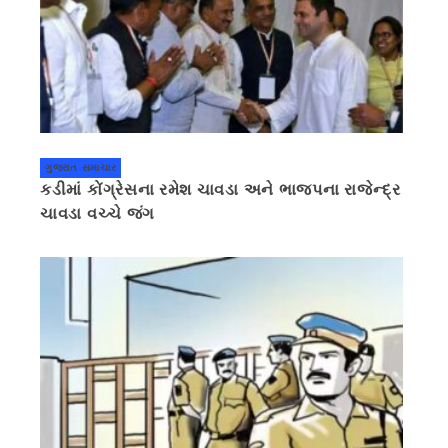
ગુજરાત સમાચાર
કડીમાં કોંગ્રેસના રમેશ ચાવડા અને ભાજપના રાજેન્દ્ર
ચાવડા વચ્ચે જંગ