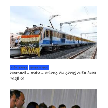
પ્રાઈવસીનું બહાનું ધરી માહિતી છુપાવી
કલોલ સમાચાર
ગુજરાત સમાચાર
સાબરમતી – કલોલ – કટોસણ રોડ ટ્રેનનું ટાઈમ ટેબલ
જાણી લો