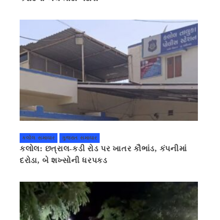
કલોલ સમાચાર
ગુજરાત સમાચાર
કલોલ: છત્રાલ-કડી રોડ પર ખાતર કૌભાંડ, કંપનીમાં
દરોડા, બે શખ્સોની ધરપકડ