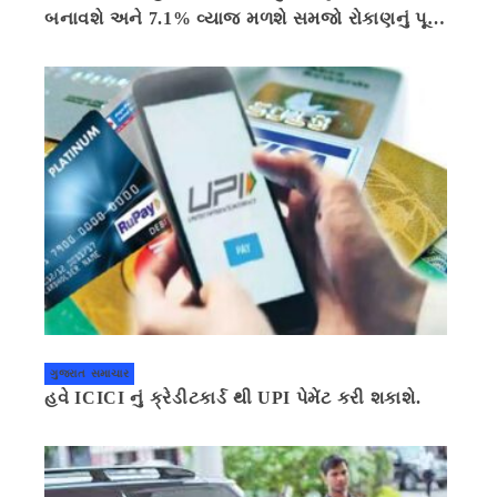
બનાવશે અને 7.1% વ્યાજ મળશે સમજો રોકાણનું પૂરું
ગણિત .નવી દિલ્હી 41 મિનીટ પહેલા.
ગુજરાત સમાચાર
હવે ICICI નું ક્રેડીટકાર્ડ થી UPI પેમેંટ કરી શકાશે.