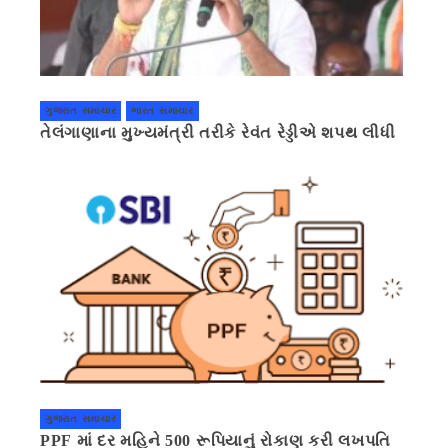
ગુજરાત સમાચાર
ભારત સમાચાર
તેલંગાણાના મુખ્યમંત્રી તરીકે રેવંત રેડ્ડીએ શપથ લીધી
ગુજરાત સમાચાર
PPF માં દર મહિને 500 રૂપિયાનું રોકાણ કરી લખપતિ