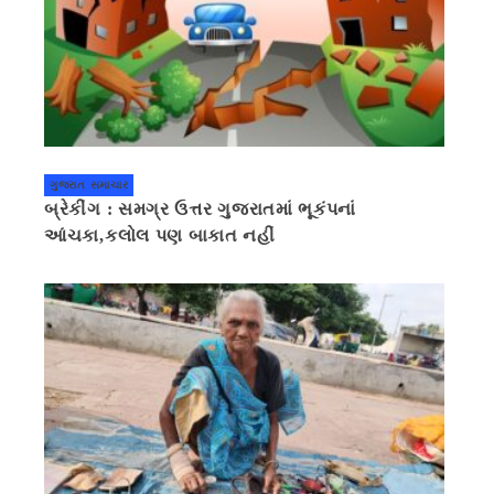
ગુજરાત સમાચાર
બ્રેકીંગ : સમગ્ર ઉત્તર ગુજરાતમાં ભૂકંપનાં
આંચકા,કલોલ પણ બાકાત નહીં