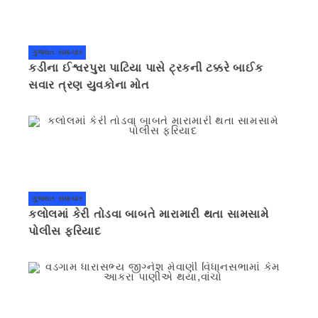
ગુજરાત સમાચાર
કડીના ઈશ્વરપુરા પાટિયા પાસે ટ્રકની ટક્કરે બાઈક
સવાર ત્રણ યુવકોના મોત
ગુજરાત સમાચાર
કલોલમાં કેરી તોડવા બાબતે મારામારી થતા સામસામે
પોલીસ ફરિયાદ