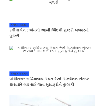
ગુજરાત સમાચાર
રમીલાબેન : જેમની આખી જિંદગી ગુજરી બજારમાં
ગુજરી
ગુજરાત સમાચાર
ગાંધીનગર સચિવાલય સ્થિત રેલ્વે રિઝર્વેશન સેન્ટર
છાસવારે બંધ થઈ જતા મુસાફરોને હાલાકી