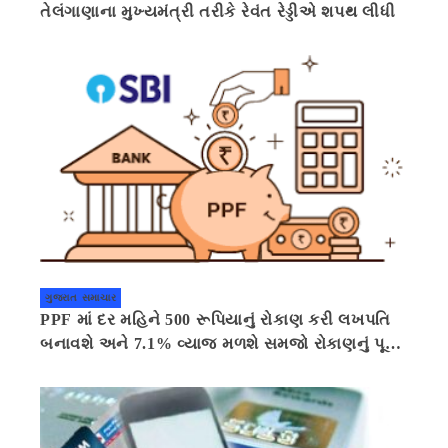
તેલંગાણાના મુખ્યમંત્રી તરીકે રેવંત રેડ્ડીએ શપથ લીધી
ગુજરાત સમાચાર
PPF માં દર મહિને 500 રૂપિયાનું રોકાણ કરી લખપતિ
બનાવશે અને 7.1% વ્યાજ મળશે સમજો રોકાણનું પૂરું
ગણિત .નવી દિલ્હી 41 મિનીટ પહેલા.