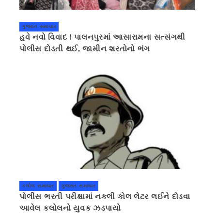
ગુજરાત સમાચાર
હવે નવો વિવાદ ! પાલનપુરમાં આસારામના સત્સંગથી
પોલીસ દોડતી થઈ, જામીન શરતોનો ભંગ
કલોલ સમાચાર
ગુજરાત સમાચાર
પોલીસ ભરતી પરીક્ષામાં નકલી કોલ લેટર લઈને દોડવા
આવેલ કલોલનો યુવક ઝડપાયો