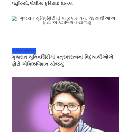
પહોંચ્યો,પોલીસ ફરિયાદ દાખલ
ગુજરાત સમાચાર
ગુજરાત યુનિવર્સિટીમાં પત્રકારત્વના વિદ્યાર્થીઓએ
ફોટો એક્ઝિબિશન યોજ્યું