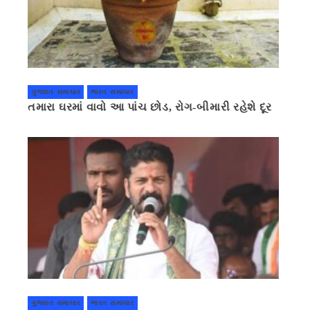
ગુજરાત સમાચાર
ભારત સમાચાર
તમારા ઘરમાં વાવો આ પાંચ છોડ, રોગ-બીમારી રહેશે દૂર
ગુજરાત સમાચાર
ભારત સમાચાર