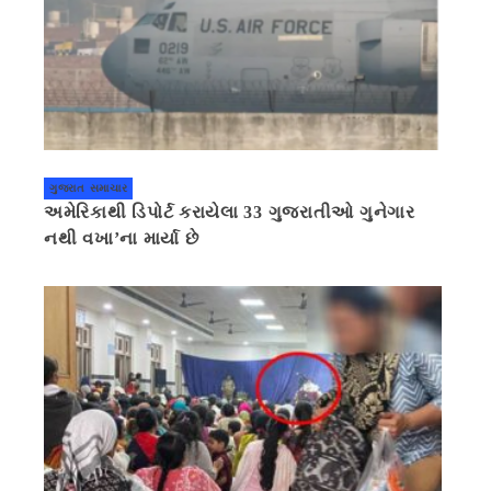
ગુજરાત સમાચાર
અમેરિકાથી ડિપોર્ટ કરાયેલા 33 ગુજરાતીઓ ગુનેગાર
નથી વખા’ના માર્યા છે