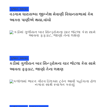
ગુજરાત સમાચાર
વડગામ ધારાસભ્ય જીગ્નેશ મેવાણી વિધાનસભામાં કેમ
આકરા પાણીએ થયા,વાંચો
ગુજરાત સમાચાર
કડીમાં ગુલીયન બાર સિન્ડ્રોમના ચાર જેટલા કેસ સામે
આવતા ફફડાટ, જાણો તેના લક્ષણ