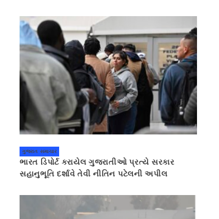
ગુજરાત સમાચાર
ભારત ડિપોર્ટ કરાયેલ ગુજરાતીઓ પ્રત્યે સરકાર
સહાનુભૂતિ દર્શાવે તેવી નીતિન પટેલની અપીલ