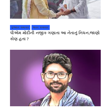
ગુજરાત સમાચાર
ભારત સમાચાર
પીએમ મોદીની નજીક ગણાતા આ નેતાનું નિધન,જાણો
કોણ હતા ?