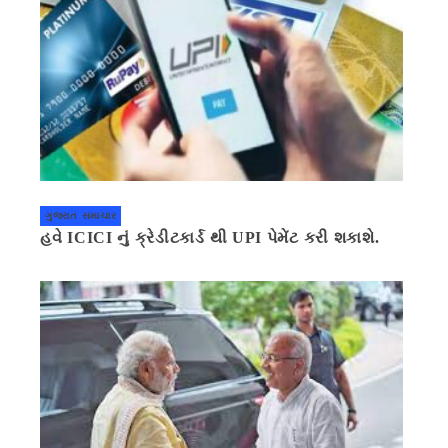
ગુજરાત સમાચાર
હવે ICICI નું ક્રેડીટકાર્ડ થી UPI પેમેંટ કરી શકાશે.