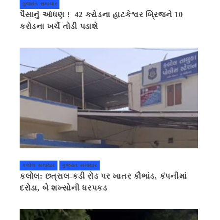
ગુજરાત સમાચાર
પૈસાનું આંધણ ! 42 કરોડના હાટકેશ્વર બ્રિજને 10
કરોડના ખર્ચે તોડી પડાશે
કલોલ સમાચાર
ગુજરાત સમાચાર
કલોલ: છત્રાલ-કડી રોડ પર ખાતર કૌભાંડ, કંપનીમાં
દરોડા, બે શખ્સોની ધરપકડ