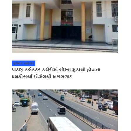
ગુજરાત સમાચાર
પાટણ કલેકટર કચેરીમાં બોમ્બ મુકાયો હોવાના
ધમકીભર્યા ઈ-મેલથી ખળભળાટ