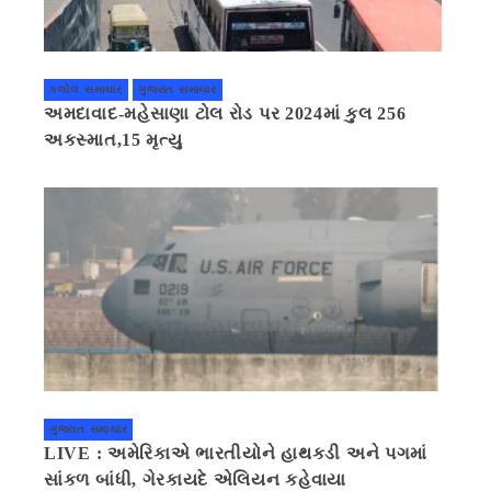
કલોલ સમાચાર
ગુજરાત સમાચાર
અમદાવાદ-મહેસાણા ટોલ રોડ પર 2024માં કુલ 256
અકસ્માત,15 મૃત્યુ
ગુજરાત સમાચાર
LIVE : અમેરિકાએ ભારતીયોને હાથકડી અને પગમાં
સાંકળ બાંધી, ગેરકાયદે એલિયન કહેવાયા