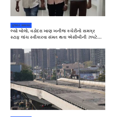
ગુજરાત સમાચાર
લ્યો બોલો, વડોદરા ખાણ ખનીજ કચેરીનો સમગ્ર
સ્ટાફ લાંચ સ્વીકારવા સંમત થતા એસીબીની ઝપટે
ચડી ગયો