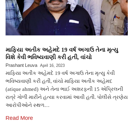
માફિયા અતીક અહેમદે 19 વર્ષ અગાઉ તેના મૃત્યુ
વિશે કેવી ભવિષ્યવાણી કરી હતી, વાંચો
Prashant Leuva
April 16, 2023
માફિયા અતીક અહેમદે 19 વર્ષ અગાઉ તેના મૃત્યુ કેવી
ભવિષ્યવાણી કરી હતી, વાંચો માફિયા અતીક અહેમદ
(atique ahmed) અને તેના ભાઈ અશરફની 15 એપ્રિલની
રાત્રે ગોળી મારીને હત્યા કરવામાં આવી હતી. પોલીસે ત્રણેય
આરોપીઓને સ્થળ…
Read More