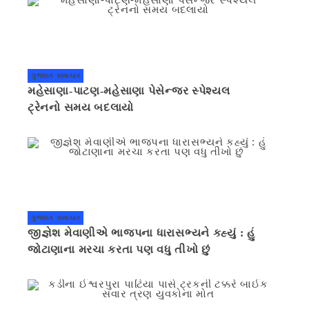
ગુજરાત સમાચાર
મહેસાણા-પાટણ-મહેસાણા પેસેન્જર સ્પેશ્યલ
ટ્રેનનો સમય બદલાયો
ગુજરાત સમાચાર
જીજ્ઞેશ મેવાણીએ ભાજપના ધારાસભ્યને કહ્યું : હું
જોટાણાના મરચા કરતા પણ વધુ તીખો છું