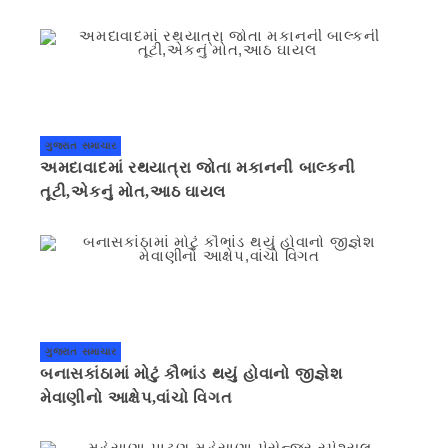
ગુજરાત સમાચાર
અમદાવાદમાં રથયાત્રા જોતા મકાનની બાલ્કની
તૂટી,એકનું મોત,આઠ ઘાયલ
ગુજરાત સમાચાર
બનાસકાંઠામાં મોટું કૌભાંડ થયું હોવાનો જીજ્ઞેશ
મેવાણીનો આક્ષેપ,વાંચો વિગત