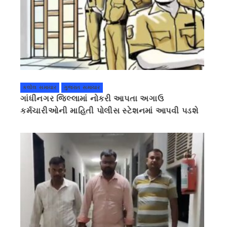
કલોલ સમાચાર
ગુજરાત સમાચાર
ગાંધીનગર જિલ્લામાં નોકરી આપતા અગાઉ
કર્મચારીઓની માહિતી પોલીસ સ્ટેશનમાં આપવી પડશે