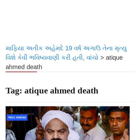
માફિયા અતીક અહેમદે 19 વર્ષ અગાઉ તેના મૃત્યુ
વિશે કેવી ભવિષ્યવાણી કરી હતી, વાંચો
>
atique
ahmed death
Tag:
atique ahmed death
ભારત સમાચાર