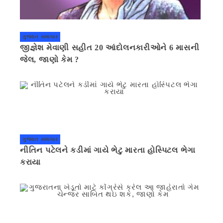
ગુજરાત સમાચાર
જીજ્ઞેશ મેવાણી સહીત 20 આંદોલનકારીઓને 6 માસની
જેલ, જાણો કેમ ?
ગુજરાત સમાચાર
નીતિન પટેલને કડીમાં ગાયે ભેટુ મારતા હોસ્પિટલ ભેગા
કરાયા