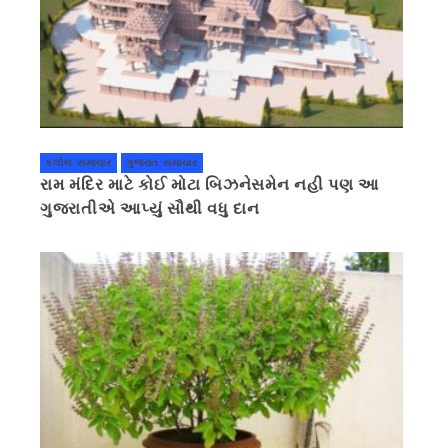
કલોલ સમાચાર
ગુજરાત સમાચાર
રામ મંદિર માટે કોઈ મોટા બિઝનેસમેન નહી પણ આ
ગુજરાતીએ આપ્યું સૌથી વધુ દાન