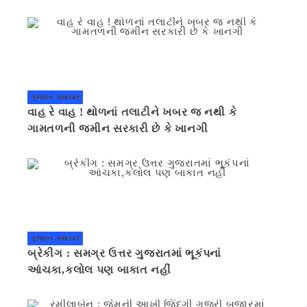
ગુજરાત સમાચાર
વાહ રે વાહ ! થોળનાં તલાટીને ખબર જ નથી કે
ગામતળની જમીન સરકારી છે કે ખાનગી
ગુજરાત સમાચાર
બ્રેકીંગ : સમગ્ર ઉત્તર ગુજરાતમાં ભૂકંપનાં
આંચકા,કલોલ પણ બાકાત નહીં