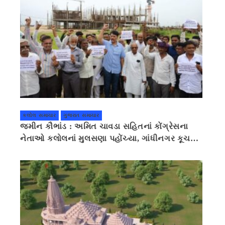
કલોલ સમાચાર
ગુજરાત સમાચાર
જમીન કૌભાંડ : અમિત ચાવડા સહિતનાં કોંગ્રેસના
નેતાઓ કલોલનાં મુલસણા પહોંચ્યા, ગાંધીનગર કૂચ
કરવાની ચિમકી