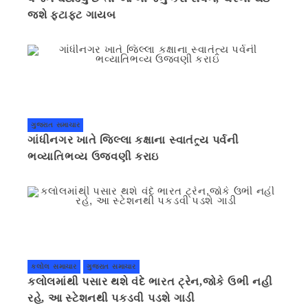
જશે ફટાફટ ગાયબ
ગુજરાત સમાચાર
ગાંધીનગર ખાતે જિલ્લા કક્ષાના સ્વાતંત્ર્ય પર્વની
ભવ્યાતિભવ્ય ઉજવણી કરાઇ
કલોલ સમાચાર
ગુજરાત સમાચાર
કલોલમાંથી પસાર થશે વંદે ભારત ટ્રેન,જોકે ઉભી નહી
રહે, આ સ્ટેશનથી પકડવી પડશે ગાડી