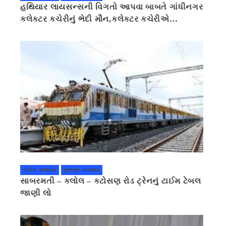
હથિયાર લાયસન્સની વિગતો આપવા બાબતે ગાંધીનગર
કલેક્ટર કચેરીનું ભેદી મૌન,કલેક્ટર કચેરીએ
પ્રાઈવસીનું બહાનું ધરી માહિતી છુપાવી
કલોલ સમાચાર
ગુજરાત સમાચાર
સાબરમતી – કલોલ – કટોસણ રોડ ટ્રેનનું ટાઈમ ટેબલ
જાણી લો