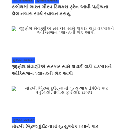
કલોલ સમાચાર
ગુજરાત સમાચાર
કલોલમાં ભારત ગૌરવ ડિલક્સ ટ્રેન આવી પહોંચતા
ઢોલ નગારા સાથે સ્વાગત કરાયું
ગુજરાત સમાચાર
જીજ્ઞેશ મેવાણીએ સરકાર સામે લડાઈ લડી વડગામને
ઓક્સિજન પ્લાન્ટની ભેટ આપી
ગુજરાત સમાચાર
મોરબી બ્રિજ દુર્ઘટનામાં મૃત્યુઆંક 140ને પાર