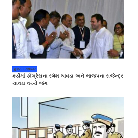
ગુજરાત સમાચાર
કડીમાં કોંગ્રેસના રમેશ ચાવડા અને ભાજપના રાજેન્દ્ર
ચાવડા વચ્ચે જંગ