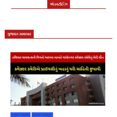
એડવર્ટાઈઝ
ગુજરાત સમાચાર
કલોલ સમાચાર
ગુજરાત સમાચાર