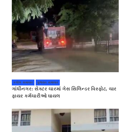
કલોલ સમાચાર
ગુજરાત સમાચાર
ગાંધીનગર: સેક્ટર ચારમાં ગેસ સિલિન્ડર વિસ્ફોટ, ચાર
ફાયર કર્મચારીઓ ઘાયલ