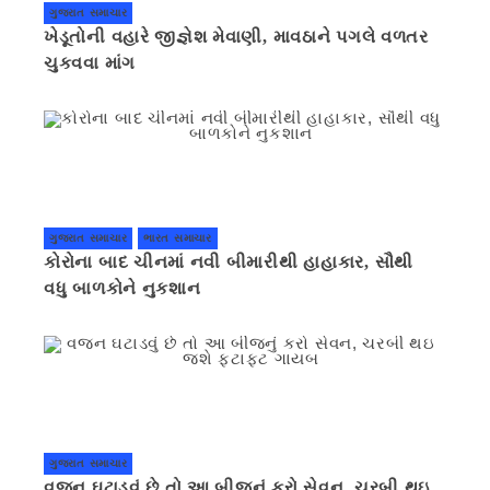
ગુજરાત સમાચાર
ખેડૂતોની વહારે જીજ્ઞેશ મેવાણી, માવઠાને પગલે વળતર
ચુકવવા માંગ
ગુજરાત સમાચાર
ભારત સમાચાર
કોરોના બાદ ચીનમાં નવી બીમારીથી હાહાકાર, સૌથી
વધુ બાળકોને નુકશાન
ગુજરાત સમાચાર
વજન ઘટાડવું છે તો આ બીજનું કરો સેવન, ચરબી થઇ