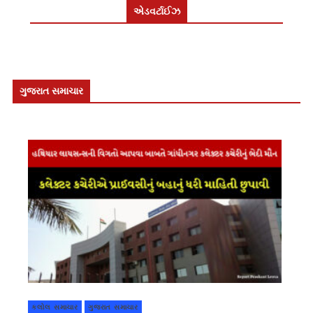
એડવર્ટાઈઝ
ગુજરાત સમાચાર
કલોલ સમાચાર
ગુજરાત સમાચાર