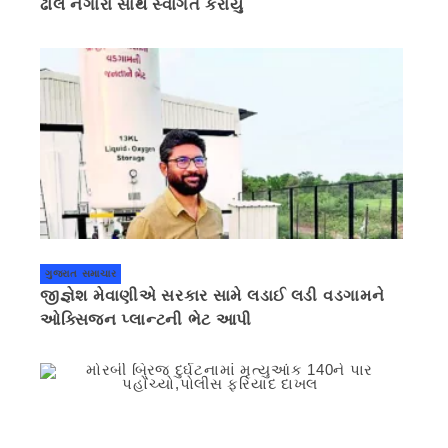
ઢોલ નગારા સાથે સ્વાગત કરાયું
ગુજરાત સમાચાર
જીજ્ઞેશ મેવાણીએ સરકાર સામે લડાઈ લડી વડગામને
ઓક્સિજન પ્લાન્ટની ભેટ આપી