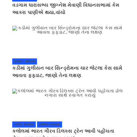
વડગામ ધારાસભ્ય જીગ્નેશ મેવાણી વિધાનસભામાં કેમ
આકરા પાણીએ થયા,વાંચો
ગુજરાત સમાચાર
કડીમાં ગુલીયન બાર સિન્ડ્રોમના ચાર જેટલા કેસ સામે
આવતા ફફડાટ, જાણો તેના લક્ષણ
કલોલ સમાચાર
ગુજરાત સમાચાર
કલોલમાં ભારત ગૌરવ ડિલક્સ ટ્રેન આવી પહોંચતા