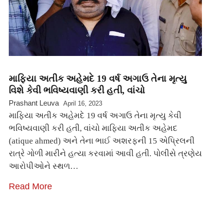
માફિયા અતીક અહેમદે 19 વર્ષ અગાઉ તેના મૃત્યુ
વિશે કેવી ભવિષ્યવાણી કરી હતી, વાંચો
Prashant Leuva
April 16, 2023
માફિયા અતીક અહેમદે 19 વર્ષ અગાઉ તેના મૃત્યુ કેવી
ભવિષ્યવાણી કરી હતી, વાંચો માફિયા અતીક અહેમદ
(atique ahmed) અને તેના ભાઈ અશરફની 15 એપ્રિલની
રાત્રે ગોળી મારીને હત્યા કરવામાં આવી હતી. પોલીસે ત્રણેય
આરોપીઓને સ્થળ…
Read More