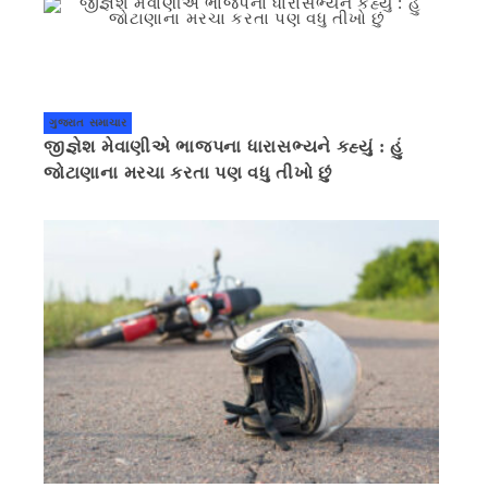
ગુજરાત સમાચાર
જીજ્ઞેશ મેવાણીએ ભાજપના ધારાસભ્યને કહ્યું : હું
જોટાણાના મરચા કરતા પણ વધુ તીખો છું