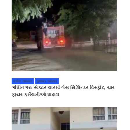
કલોલ સમાચાર
ગુજરાત સમાચાર
ગાંધીનગર: સેક્ટર ચારમાં ગેસ સિલિન્ડર વિસ્ફોટ, ચાર
ફાયર કર્મચારીઓ ઘાયલ