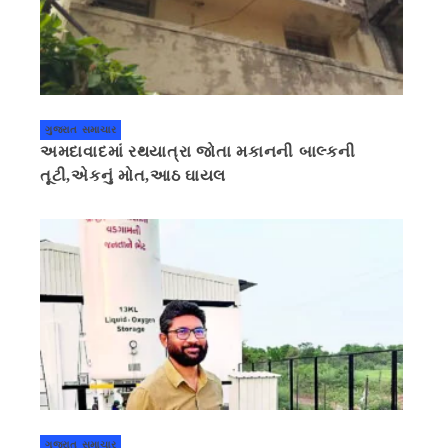
ગુજરાત સમાચાર
અમદાવાદમાં રથયાત્રા જોતા મકાનની બાલ્કની
તૂટી,એકનું મોત,આઠ ઘાયલ
ગુજરાત સમાચાર