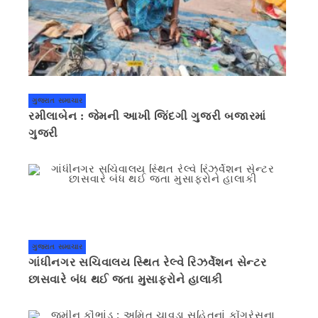
ગુજરાત સમાચાર
રમીલાબેન : જેમની આખી જિંદગી ગુજરી બજારમાં
ગુજરી
ગુજરાત સમાચાર
ગાંધીનગર સચિવાલય સ્થિત રેલ્વે રિઝર્વેશન સેન્ટર
છાસવારે બંધ થઈ જતા મુસાફરોને હાલાકી