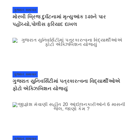
ગુજરાત સમાચાર
મોરબી બ્રિજ દુર્ઘટનામાં મૃત્યુઆંક 140ને પાર
પહોંચ્યો,પોલીસ ફરિયાદ દાખલ
ગુજરાત સમાચાર
ગુજરાત યુનિવર્સિટીમાં પત્રકારત્વના વિદ્યાર્થીઓએ
ફોટો એક્ઝિબિશન યોજ્યું
ગુજરાત સમાચાર