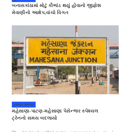
બનાસકાંઠામાં મોટું કૌભાંડ થયું હોવાનો જીજ્ઞેશ
મેવાણીનો આક્ષેપ,વાંચો વિગત
ગુજરાત સમાચાર
મહેસાણા-પાટણ-મહેસાણા પેસેન્જર સ્પેશ્યલ
ટ્રેનનો સમય બદલાયો