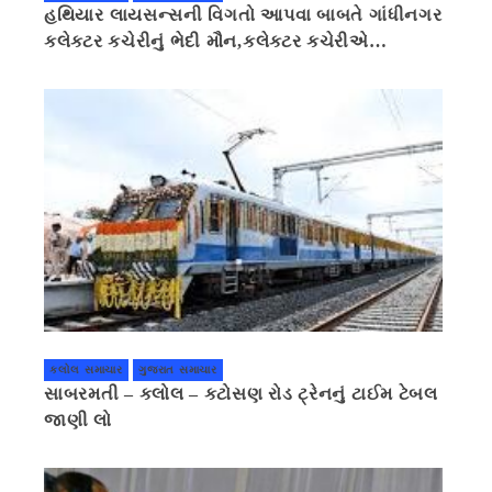
હથિયાર લાયસન્સની વિગતો આપવા બાબતે ગાંધીનગર
કલેક્ટર કચેરીનું ભેદી મૌન,કલેક્ટર કચેરીએ
પ્રાઈવસીનું બહાનું ધરી માહિતી છુપાવી
કલોલ સમાચાર
ગુજરાત સમાચાર
સાબરમતી – કલોલ – કટોસણ રોડ ટ્રેનનું ટાઈમ ટેબલ
જાણી લો