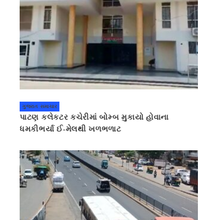
ગુજરાત સમાચાર
પાટણ કલેકટર કચેરીમાં બોમ્બ મુકાયો હોવાના
ધમકીભર્યા ઈ-મેલથી ખળભળાટ