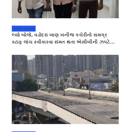
ગુજરાત સમાચાર
લ્યો બોલો, વડોદરા ખાણ ખનીજ કચેરીનો સમગ્ર
સ્ટાફ લાંચ સ્વીકારવા સંમત થતા એસીબીની ઝપટે
ચડી ગયો