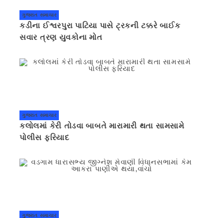
ગુજરાત સમાચાર
કડીના ઈશ્વરપુરા પાટિયા પાસે ટ્રકની ટક્કરે બાઈક
સવાર ત્રણ યુવકોના મોત
ગુજરાત સમાચાર
કલોલમાં કેરી તોડવા બાબતે મારામારી થતા સામસામે
પોલીસ ફરિયાદ
ગુજરાત સમાચાર