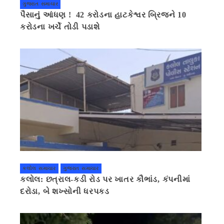
ગુજરાત સમાચાર
પૈસાનું આંધણ ! 42 કરોડના હાટકેશ્વર બ્રિજને 10
કરોડના ખર્ચે તોડી પડાશે
કલોલ સમાચાર
ગુજરાત સમાચાર
કલોલ: છત્રાલ-કડી રોડ પર ખાતર કૌભાંડ, કંપનીમાં
દરોડા, બે શખ્સોની ધરપકડ