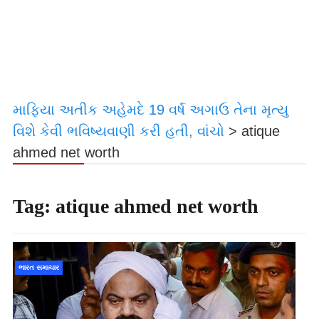
માફિયા અતીક અહેમદે 19 વર્ષ અગાઉ તેના મૃત્યુ
વિશે કેવી ભવિષ્યવાણી કરી હતી, વાંચો
>
atique
ahmed net worth
Tag:
atique ahmed net worth
ભારત સમાચાર