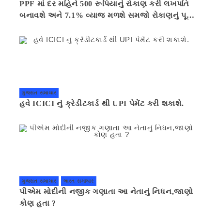
PPF માં દર મહિને 500 રૂપિયાનું રોકાણ કરી લખપતિ
બનાવશે અને 7.1% વ્યાજ મળશે સમજો રોકાણનું પૂરું
ગણિત .નવી દિલ્હી 41 મિનીટ પહેલા.
ગુજરાત સમાચાર
હવે ICICI નું ક્રેડીટકાર્ડ થી UPI પેમેંટ કરી શકાશે.
ગુજરાત સમાચાર
ભારત સમાચાર
પીએમ મોદીની નજીક ગણાતા આ નેતાનું નિધન,જાણો
કોણ હતા ?