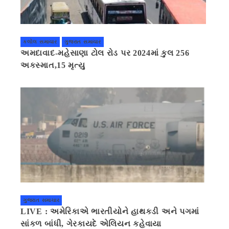
કલોલ સમાચાર
ગુજરાત સમાચાર
અમદાવાદ-મહેસાણા ટોલ રોડ પર 2024માં કુલ 256
અકસ્માત,15 મૃત્યુ
ગુજરાત સમાચાર
LIVE : અમેરિકાએ ભારતીયોને હાથકડી અને પગમાં
સાંકળ બાંધી, ગેરકાયદે એલિયન કહેવાયા