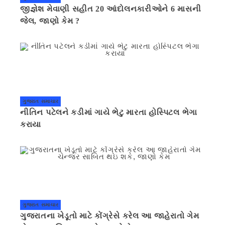
જીજ્ઞેશ મેવાણી સહીત 20 આંદોલનકારીઓને 6 માસની
જેલ, જાણો કેમ ?
ગુજરાત સમાચાર
નીતિન પટેલને કડીમાં ગાયે ભેટુ મારતા હોસ્પિટલ ભેગા
કરાયા
ગુજરાત સમાચાર
ગુજરાતના ખેડૂતો માટે કોંગ્રેસે કરેલ આ જાહેરાતો ગેમ