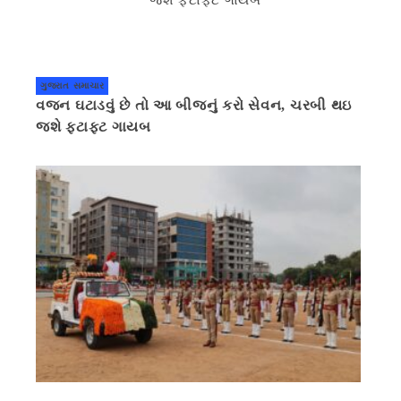
ગુજરાત સમાચાર
વજન ઘટાડવું છે તો આ બીજનું કરો સેવન, ચરબી થઇ
જશે ફટાફટ ગાયબ