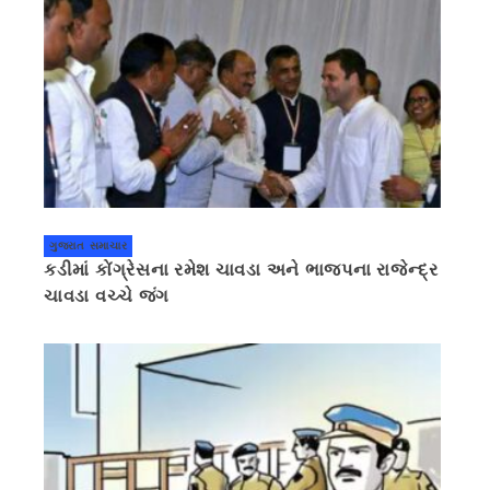
ગુજરાત સમાચાર
કડીમાં કોંગ્રેસના રમેશ ચાવડા અને ભાજપના રાજેન્દ્ર
ચાવડા વચ્ચે જંગ