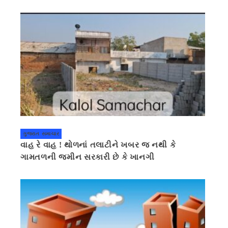
ગુજરાત સમાચાર
વાહ રે વાહ ! થોળનાં તલાટીને ખબર જ નથી કે
ગામતળની જમીન સરકારી છે કે ખાનગી