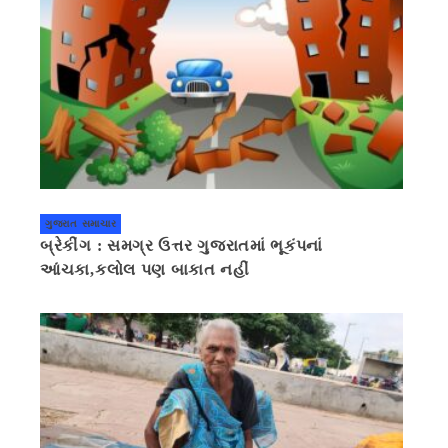
ગુજરાત સમાચાર
બ્રેકીંગ : સમગ્ર ઉત્તર ગુજરાતમાં ભૂકંપનાં
આંચકા,કલોલ પણ બાકાત નહીં