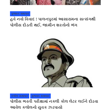
ગુજરાત સમાચાર
હવે નવો વિવાદ ! પાલનપુરમાં આસારામના સત્સંગથી
પોલીસ દોડતી થઈ, જામીન શરતોનો ભંગ
કલોલ સમાચાર
ગુજરાત સમાચાર
પોલીસ ભરતી પરીક્ષામાં નકલી કોલ લેટર લઈને દોડવા
આવેલ કલોલનો યુવક ઝડપાયો