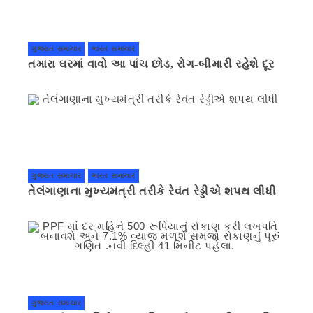
ગુજરાત સમાચાર
ભારત સમાચાર
તમારા ઘરમાં વાવો આ પાંચ છોડ, રોગ-બીમારી રહેશે દૂર
ગુજરાત સમાચાર
ભારત સમાચાર
તેલંગાણાના મુખ્યમંત્રી તરીકે રેવંત રેડ્ડીએ શપથ લીધી
ગુજરાત સમાચાર