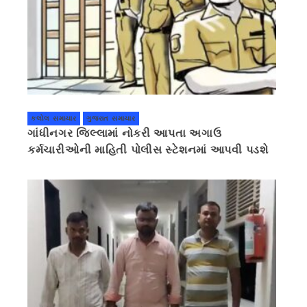
કલોલ સમાચાર
ગુજરાત સમાચાર
ગાંધીનગર જિલ્લામાં નોકરી આપતા અગાઉ
કર્મચારીઓની માહિતી પોલીસ સ્ટેશનમાં આપવી પડશે