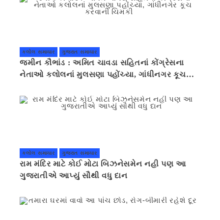
કલોલ સમાચાર
ગુજરાત સમાચાર
જમીન કૌભાંડ : અમિત ચાવડા સહિતનાં કોંગ્રેસના
નેતાઓ કલોલનાં મુલસણા પહોંચ્યા, ગાંધીનગર કૂચ
કરવાની ચિમકી
કલોલ સમાચાર
ગુજરાત સમાચાર
રામ મંદિર માટે કોઈ મોટા બિઝનેસમેન નહી પણ આ
ગુજરાતીએ આપ્યું સૌથી વધુ દાન