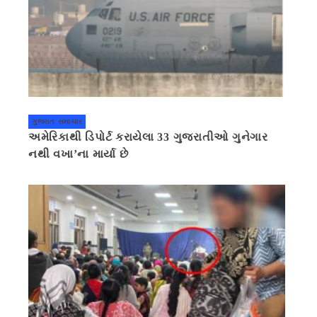
ગુજરાત સમાચાર
અમેરિકાથી ડિપોર્ટ કરાયેલા 33 ગુજરાતીઓ ગુનેગાર
નથી વખા’ના માર્યા છે