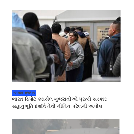
ગુજરાત સમાચાર
ભારત ડિપોર્ટ કરાયેલ ગુજરાતીઓ પ્રત્યે સરકાર
સહાનુભૂતિ દર્શાવે તેવી નીતિન પટેલની અપીલ