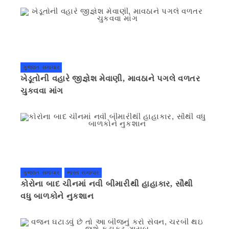
ગુજરાત સમાચાર
ખેડૂતોની વહારે જીજ્ઞેશ મેવાણી, માવઠાને પગલે વળતર
ચુકવવા માંગ
ગુજરાત સમાચાર
ભારત સમાચાર
કોરોના બાદ ચીનમાં નવી બીમારીથી હાહાકાર, સૌથી
વધુ બાળકોને નુકશાન