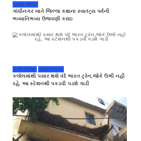
ગુજરાત સમાચાર
ગાંધીનગર ખાતે જિલ્લા કક્ષાના સ્વાતંત્ર્ય પર્વની
ભવ્યાતિભવ્ય ઉજવણી કરાઇ
કલોલ સમાચાર
ગુજરાત સમાચાર
કલોલમાંથી પસાર થશે વંદે ભારત ટ્રેન,જોકે ઉભી નહી
રહે, આ સ્ટેશનથી પકડવી પડશે ગાડી