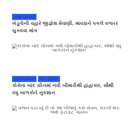
ગુજરાત સમાચાર
ખેડૂતોની વહારે જીજ્ઞેશ મેવાણી, માવઠાને પગલે વળતર
ચુકવવા માંગ
ગુજરાત સમાચાર
ભારત સમાચાર
કોરોના બાદ ચીનમાં નવી બીમારીથી હાહાકાર, સૌથી
વધુ બાળકોને નુકશાન