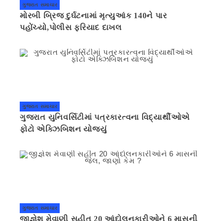
ગુજરાત સમાચાર
મોરબી બ્રિજ દુર્ઘટનામાં મૃત્યુઆંક 140ને પાર
પહોંચ્યો,પોલીસ ફરિયાદ દાખલ
ગુજરાત સમાચાર
ગુજરાત યુનિવર્સિટીમાં પત્રકારત્વના વિદ્યાર્થીઓએ
ફોટો એક્ઝિબિશન યોજ્યું
ગુજરાત સમાચાર
જીજ્ઞેશ મેવાણી સહીત 20 આંદોલનકારીઓને 6 માસની