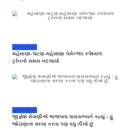
ગુજરાત સમાચાર
મહેસાણા-પાટણ-મહેસાણા પેસેન્જર સ્પેશ્યલ
ટ્રેનનો સમય બદલાયો
ગુજરાત સમાચાર
જીજ્ઞેશ મેવાણીએ ભાજપના ધારાસભ્યને કહ્યું : હું
જોટાણાના મરચા કરતા પણ વધુ તીખો છું