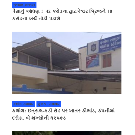
ગુજરાત સમાચાર
પૈસાનું આંધણ ! 42 કરોડના હાટકેશ્વર બ્રિજને 10
કરોડના ખર્ચે તોડી પડાશે
કલોલ સમાચાર
ગુજરાત સમાચાર
કલોલ: છત્રાલ-કડી રોડ પર ખાતર કૌભાંડ, કંપનીમાં
દરોડા, બે શખ્સોની ધરપકડ