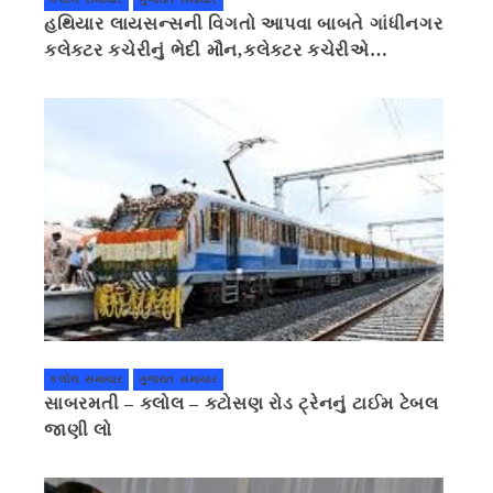
હથિયાર લાયસન્સની વિગતો આપવા બાબતે ગાંધીનગર
કલેક્ટર કચેરીનું ભેદી મૌન,કલેક્ટર કચેરીએ
પ્રાઈવસીનું બહાનું ધરી માહિતી છુપાવી
કલોલ સમાચાર
ગુજરાત સમાચાર
સાબરમતી – કલોલ – કટોસણ રોડ ટ્રેનનું ટાઈમ ટેબલ
જાણી લો