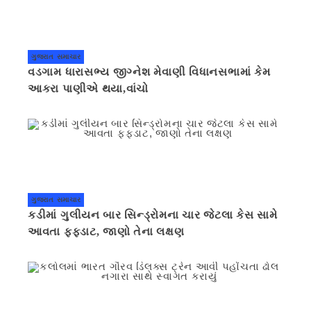
ગુજરાત સમાચાર
વડગામ ધારાસભ્ય જીગ્નેશ મેવાણી વિધાનસભામાં કેમ
આકરા પાણીએ થયા,વાંચો
ગુજરાત સમાચાર
કડીમાં ગુલીયન બાર સિન્ડ્રોમના ચાર જેટલા કેસ સામે
આવતા ફફડાટ, જાણો તેના લક્ષણ