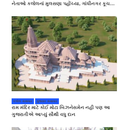
નેતાઓ કલોલનાં મુલસણા પહોંચ્યા, ગાંધીનગર કૂચ
કરવાની ચિમકી
કલોલ સમાચાર
ગુજરાત સમાચાર
રામ મંદિર માટે કોઈ મોટા બિઝનેસમેન નહી પણ આ
ગુજરાતીએ આપ્યું સૌથી વધુ દાન