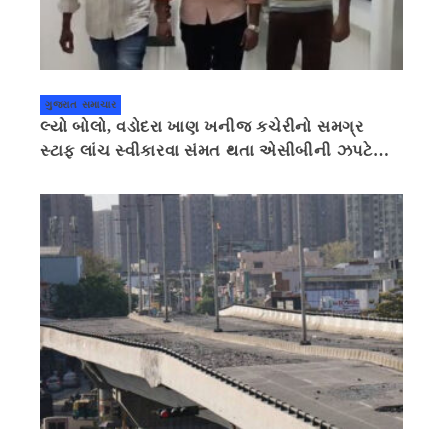
ગુજરાત સમાચાર
લ્યો બોલો, વડોદરા ખાણ ખનીજ કચેરીનો સમગ્ર
સ્ટાફ લાંચ સ્વીકારવા સંમત થતા એસીબીની ઝપટે
ચડી ગયો