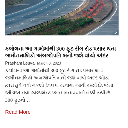
કલોલના આ ગામોમાંથી 300 ફૂટ રીંગ રોડ પસાર થતા
જમીનમાલિકો અબજોપતિ બની જશે,વાંચો અંદર
Prashant Leuva
March 8, 2023
કલોલના આ ગામોમાંથી 300 ફૂટ રીંગ રોડ પસાર થતા
જમીનમાલિકો અબજોપતિ બની જશે,વાંચો અંદર ઔડા
દ્વારા હવે નવો નકશો ડેવલપ કરવામાં આવી રહ્યો છે. જેમાં
ઔડાએ નવો ડેવલ્પમેન્ટ પ્લાન બનાવવાનો નક્કી કર્યો છે
300 ફૂટનો…
Read More