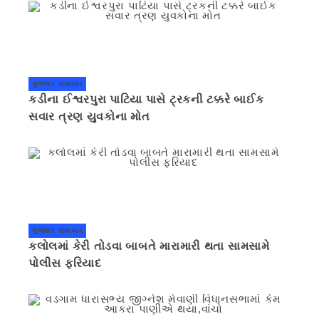
ગુજરાત સમાચાર
કડીના ઈશ્વરપુરા પાટિયા પાસે ટ્રકની ટક્કરે બાઈક
સવાર ત્રણ યુવકોના મોત
ગુજરાત સમાચાર
કલોલમાં કેરી તોડવા બાબતે મારામારી થતા સામસામે
પોલીસ ફરિયાદ