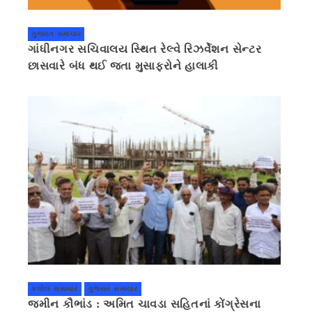
ગુજરાત સમાચાર
ગાંધીનગર સચિવાલય સ્થિત રેલ્વે રિઝર્વેશન સેન્ટર
છાસવારે બંધ થઈ જતા મુસાફરોને હાલાકી
કલોલ સમાચાર
ગુજરાત સમાચાર
જમીન કૌભાંડ : અમિત ચાવડા સહિતનાં કોંગ્રેસના