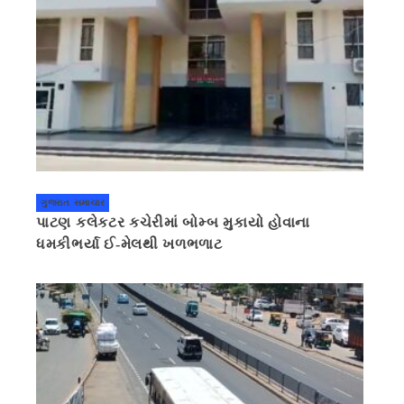
ગુજરાત સમાચાર
પાટણ કલેકટર કચેરીમાં બોમ્બ મુકાયો હોવાના
ધમકીભર્યા ઈ-મેલથી ખળભળાટ