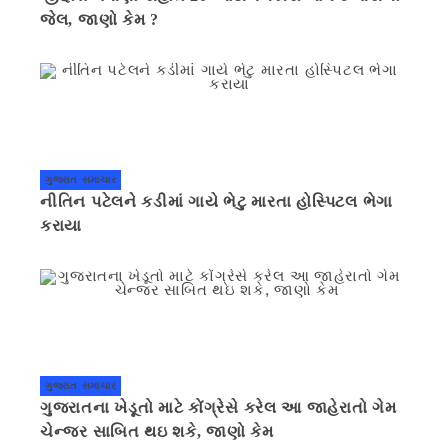
જેલ, જાણો કેમ ?
ગુજરાત સમાચાર
નીતિન પટેલને કડીમાં ગાયે ભેટુ મારતા હોસ્પિટલ ભેગા
કરાયા
ગુજરાત સમાચાર
ગુજરાતના ખેડૂતો માટે કોંગ્રેસે કરેલ આ જાહેરાતો ગેમ
ચેન્જર સાબિત થઇ શકે, જાણો કેમ