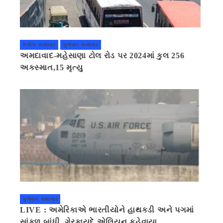
કલોલ સમાચાર
ગુજરાત સમાચાર
અમદાવાદ-મહેસાણા ટોલ રોડ પર 2024માં કુલ 256
અકસ્માત,15 મૃત્યુ
ગુજરાત સમાચાર
LIVE : અમેરિકાએ ભારતીયોને હાથકડી અને પગમાં
સાંકળ બાંધી, ગેરકાયદે એલિયન કહેવાયા