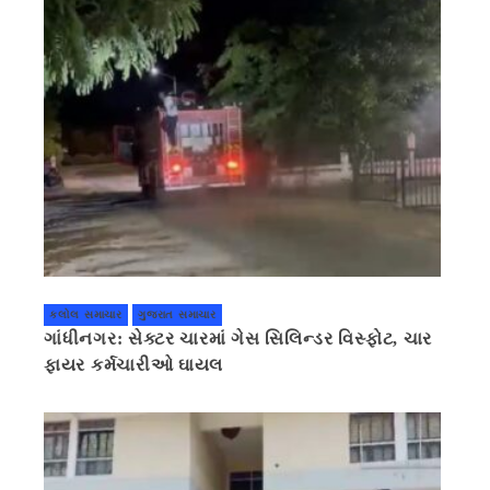
કલોલ સમાચાર
ગુજરાત સમાચાર
ગાંધીનગર: સેક્ટર ચારમાં ગેસ સિલિન્ડર વિસ્ફોટ, ચાર
ફાયર કર્મચારીઓ ઘાયલ