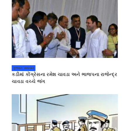
ગુજરાત સમાચાર
કડીમાં કોંગ્રેસના રમેશ ચાવડા અને ભાજપના રાજેન્દ્ર
ચાવડા વચ્ચે જંગ