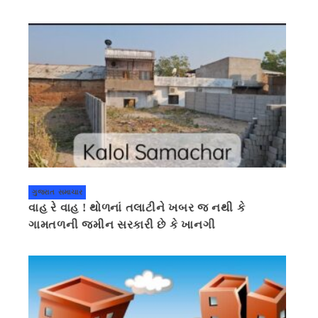
ગુજરાત સમાચાર
વાહ રે વાહ ! થોળનાં તલાટીને ખબર જ નથી કે
ગામતળની જમીન સરકારી છે કે ખાનગી