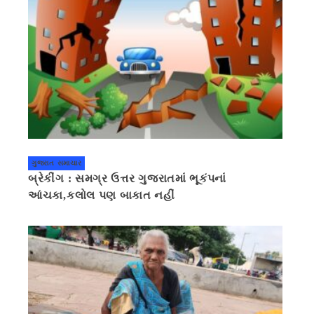
ગુજરાત સમાચાર
બ્રેકીંગ : સમગ્ર ઉત્તર ગુજરાતમાં ભૂકંપનાં
આંચકા,કલોલ પણ બાકાત નહીં