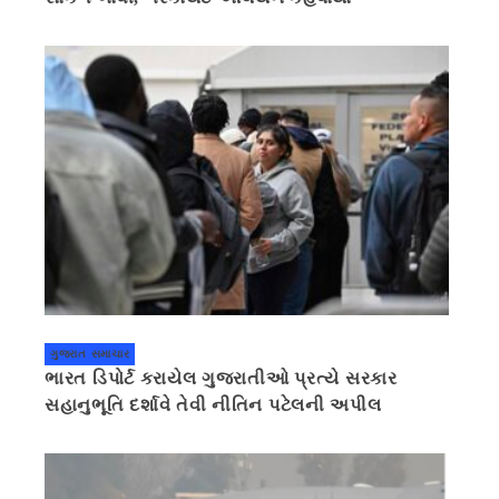
ગુજરાત સમાચાર
ભારત ડિપોર્ટ કરાયેલ ગુજરાતીઓ પ્રત્યે સરકાર
સહાનુભૂતિ દર્શાવે તેવી નીતિન પટેલની અપીલ