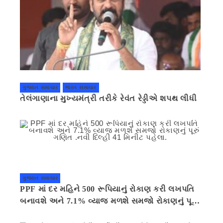
ગુજરાત સમાચાર
ભારત સમાચાર
તેલંગાણાના મુખ્યમંત્રી તરીકે રેવંત રેડ્ડીએ શપથ લીધી
ગુજરાત સમાચાર
PPF માં દર મહિને 500 રૂપિયાનું રોકાણ કરી લખપતિ
બનાવશે અને 7.1% વ્યાજ મળશે સમજો રોકાણનું પૂરું
ગણિત .નવી દિલ્હી 41 મિનીટ પહેલા.