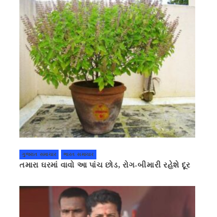
ગુજરાત સમાચાર
ભારત સમાચાર
તમારા ઘરમાં વાવો આ પાંચ છોડ, રોગ-બીમારી રહેશે દૂર