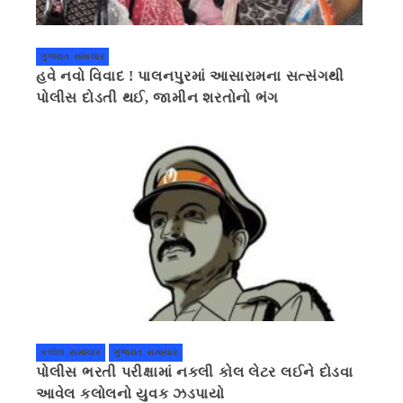
ગુજરાત સમાચાર
હવે નવો વિવાદ ! પાલનપુરમાં આસારામના સત્સંગથી
પોલીસ દોડતી થઈ, જામીન શરતોનો ભંગ
કલોલ સમાચાર
ગુજરાત સમાચાર
પોલીસ ભરતી પરીક્ષામાં નકલી કોલ લેટર લઈને દોડવા
આવેલ કલોલનો યુવક ઝડપાયો