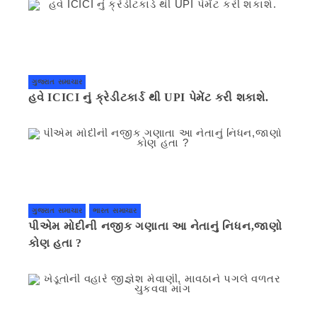
ગુજરાત સમાચાર
હવે ICICI નું ક્રેડીટકાર્ડ થી UPI પેમેંટ કરી શકાશે.
ગુજરાત સમાચાર
ભારત સમાચાર
પીએમ મોદીની નજીક ગણાતા આ નેતાનું નિધન,જાણો
કોણ હતા ?