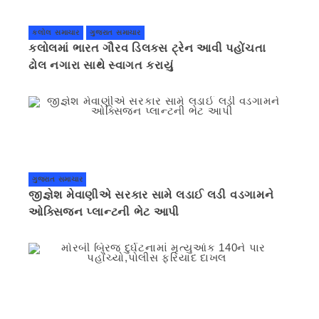
કલોલ સમાચાર
ગુજરાત સમાચાર
કલોલમાં ભારત ગૌરવ ડિલક્સ ટ્રેન આવી પહોંચતા
ઢોલ નગારા સાથે સ્વાગત કરાયું
ગુજરાત સમાચાર
જીજ્ઞેશ મેવાણીએ સરકાર સામે લડાઈ લડી વડગામને
ઓક્સિજન પ્લાન્ટની ભેટ આપી