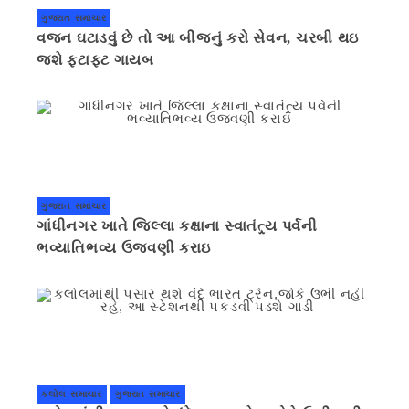
ગુજરાત સમાચાર
વજન ઘટાડવું છે તો આ બીજનું કરો સેવન, ચરબી થઇ
જશે ફટાફટ ગાયબ
ગુજરાત સમાચાર
ગાંધીનગર ખાતે જિલ્લા કક્ષાના સ્વાતંત્ર્ય પર્વની
ભવ્યાતિભવ્ય ઉજવણી કરાઇ
કલોલ સમાચાર
ગુજરાત સમાચાર