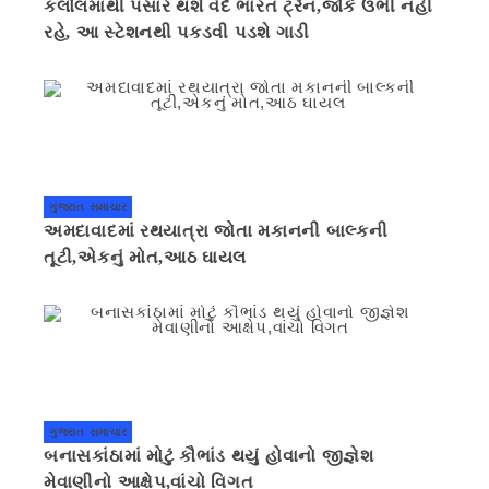
કલોલમાંથી પસાર થશે વંદે ભારત ટ્રેન,જોકે ઉભી નહી
રહે, આ સ્ટેશનથી પકડવી પડશે ગાડી
ગુજરાત સમાચાર
અમદાવાદમાં રથયાત્રા જોતા મકાનની બાલ્કની
તૂટી,એકનું મોત,આઠ ઘાયલ
ગુજરાત સમાચાર
બનાસકાંઠામાં મોટું કૌભાંડ થયું હોવાનો જીજ્ઞેશ
મેવાણીનો આક્ષેપ,વાંચો વિગત