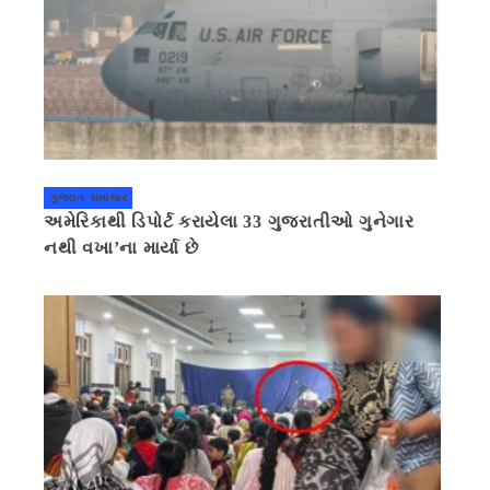
ગુજરાત સમાચાર
અમેરિકાથી ડિપોર્ટ કરાયેલા 33 ગુજરાતીઓ ગુનેગાર
નથી વખા’ના માર્યા છે