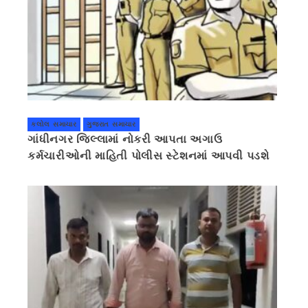
કલોલ સમાચાર
ગુજરાત સમાચાર
ગાંધીનગર જિલ્લામાં નોકરી આપતા અગાઉ
કર્મચારીઓની માહિતી પોલીસ સ્ટેશનમાં આપવી પડશે