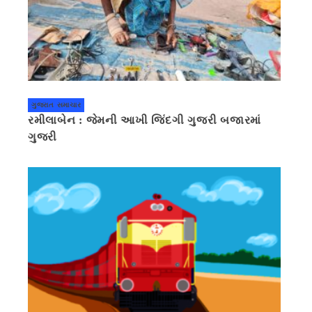
ગુજરાત સમાચાર
રમીલાબેન : જેમની આખી જિંદગી ગુજરી બજારમાં
ગુજરી