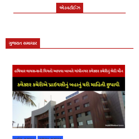
એડવર્ટાઈઝ
ગુજરાત સમાચાર
કલોલ સમાચાર
ગુજરાત સમાચાર