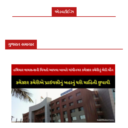
એડવર્ટાઈઝ
ગુજરાત સમાચાર