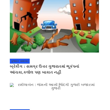
ગુજરાત સમાચાર
બ્રેકીંગ : સમગ્ર ઉત્તર ગુજરાતમાં ભૂકંપનાં
આંચકા,કલોલ પણ બાકાત નહીં