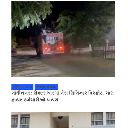
કલોલ સમાચાર
ગુજરાત સમાચાર
ગાંધીનગર: સેક્ટર ચારમાં ગેસ સિલિન્ડર વિસ્ફોટ, ચાર
ફાયર કર્મચારીઓ ઘાયલ