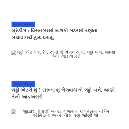
ગુજરાત સમાચાર
બ્રેકીંગ : વિસનગરમાં બાળકી ગટરમાં તણાતા
બચાવકાર્ય હાથ ધરાયુ
ગુજરાત સમાચાર
લઠ્ઠો એટલે શું ? દારૂમાં શું ભેળવાય તો લઠ્ઠો બને, જાણો
તેની આડઅસરો