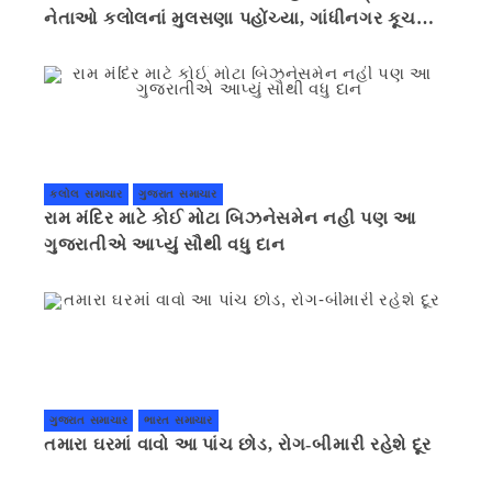
નેતાઓ કલોલનાં મુલસણા પહોંચ્યા, ગાંધીનગર કૂચ
કરવાની ચિમકી
કલોલ સમાચાર
ગુજરાત સમાચાર
રામ મંદિર માટે કોઈ મોટા બિઝનેસમેન નહી પણ આ
ગુજરાતીએ આપ્યું સૌથી વધુ દાન
ગુજરાત સમાચાર
ભારત સમાચાર
તમારા ઘરમાં વાવો આ પાંચ છોડ, રોગ-બીમારી રહેશે દૂર