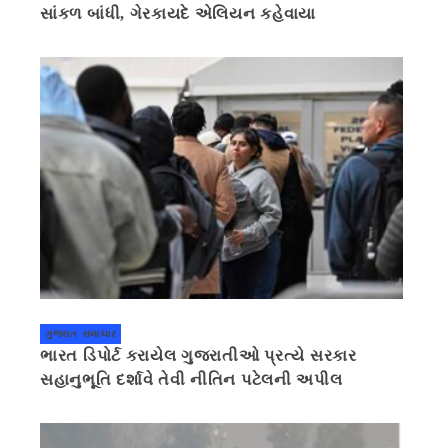
સાંકળ બાંધી, ગેરકાયદે એલિયન કહેવાયા
ગુજરાત સમાચાર
ભારત ડિપોર્ટ કરાયેલ ગુજરાતીઓ પ્રત્યે સરકાર
સહાનુભૂતિ દર્શાવે તેવી નીતિન પટેલની અપીલ