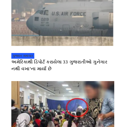
ગુજરાત સમાચાર
અમેરિકાથી ડિપોર્ટ કરાયેલા 33 ગુજરાતીઓ ગુનેગાર
નથી વખા’ના માર્યા છે