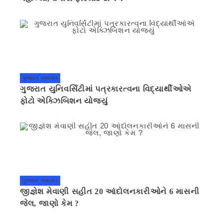
ગુજરાત સમાચાર
ગુજરાત યુનિવર્સિટીમાં પત્રકારત્વના વિદ્યાર્થીઓએ
ફોટો એક્ઝિબિશન યોજ્યું
ગુજરાત સમાચાર
જીજ્ઞેશ મેવાણી સહીત 20 આંદોલનકારીઓને 6 માસની
જેલ, જાણો કેમ ?