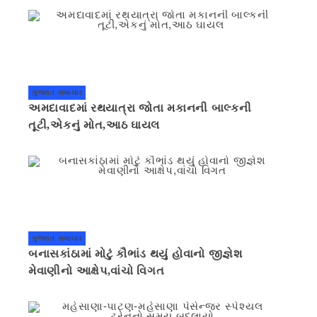
ગુજરાત સમાચાર
અમદાવાદમાં રથયાત્રા જોતા મકાનની બાલ્કની
તૂટી,એકનું મોત,આઠ ઘાયલ
ગુજરાત સમાચાર
બનાસકાંઠામાં મોટું કૌભાંડ થયું હોવાનો જીજ્ઞેશ
મેવાણીનો આક્ષેપ,વાંચો વિગત