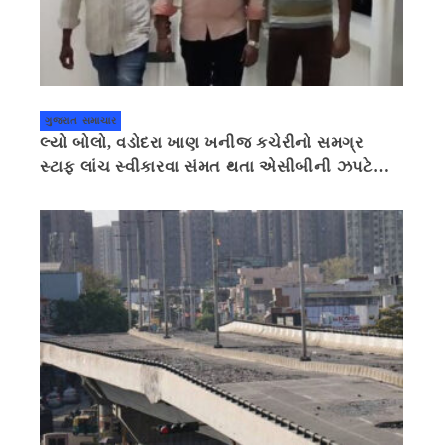
ગુજરાત સમાચાર
લ્યો બોલો, વડોદરા ખાણ ખનીજ કચેરીનો સમગ્ર
સ્ટાફ લાંચ સ્વીકારવા સંમત થતા એસીબીની ઝપટે
ચડી ગયો