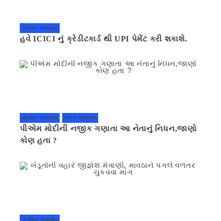
ગુજરાત સમાચાર
હવે ICICI નું ક્રેડીટકાર્ડ થી UPI પેમેંટ કરી શકાશે.
ગુજરાત સમાચાર
ભારત સમાચાર
પીએમ મોદીની નજીક ગણાતા આ નેતાનું નિધન,જાણો
કોણ હતા ?
ગુજરાત સમાચાર