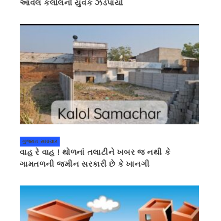
આવેલ કલોલનો યુવક ઝડપાયો
ગુજરાત સમાચાર
વાહ રે વાહ ! થોળનાં તલાટીને ખબર જ નથી કે
ગામતળની જમીન સરકારી છે કે ખાનગી