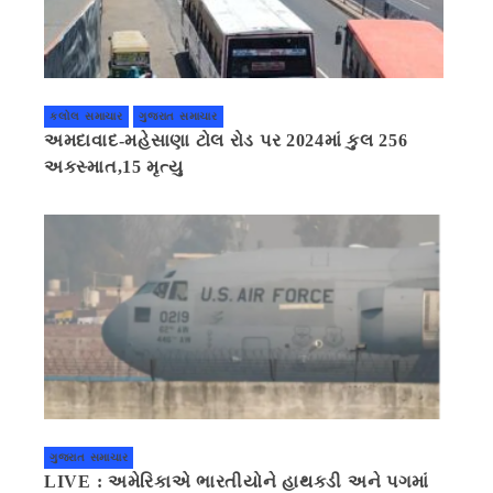
કલોલ સમાચાર
ગુજરાત સમાચાર
અમદાવાદ-મહેસાણા ટોલ રોડ પર 2024માં કુલ 256
અકસ્માત,15 મૃત્યુ
ગુજરાત સમાચાર
LIVE : અમેરિકાએ ભારતીયોને હાથકડી અને પગમાં