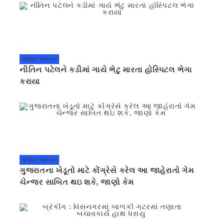
ગુજરાત સમાચાર
નીતિન પટેલને કડીમાં ગાયે ભેટુ મારતા હોસ્પિટલ ભેગા
કરાયા
ગુજરાત સમાચાર
ગુજરાતના ખેડૂતો માટે કોંગ્રેસે કરેલ આ જાહેરાતો ગેમ
ચેન્જર સાબિત થઇ શકે, જાણો કેમ