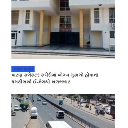
ગુજરાત સમાચાર
પાટણ કલેકટર કચેરીમાં બોમ્બ મુકાયો હોવાના
ધમકીભર્યા ઈ-મેલથી ખળભળાટ