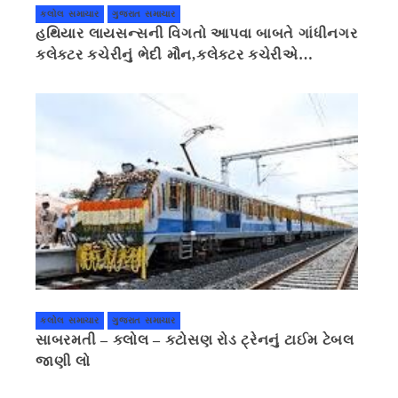
કલોલ સમાચાર
ગુજરાત સમાચાર
હથિયાર લાયસન્સની વિગતો આપવા બાબતે ગાંધીનગર
કલેક્ટર કચેરીનું ભેદી મૌન,કલેક્ટર કચેરીએ
પ્રાઈવસીનું બહાનું ધરી માહિતી છુપાવી
કલોલ સમાચાર
ગુજરાત સમાચાર
સાબરમતી – કલોલ – કટોસણ રોડ ટ્રેનનું ટાઈમ ટેબલ
જાણી લો