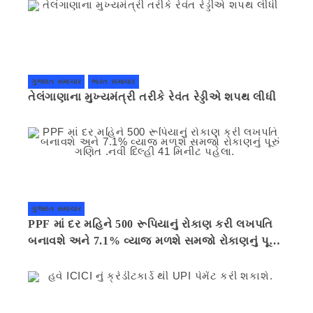
ગુજરાત સમાચાર
ભારત સમાચાર
તેલંગાણાના મુખ્યમંત્રી તરીકે રેવંત રેડ્ડીએ શપથ લીધી
ગુજરાત સમાચાર
PPF માં દર મહિને 500 રૂપિયાનું રોકાણ કરી લખપતિ
બનાવશે અને 7.1% વ્યાજ મળશે સમજો રોકાણનું પૂરું
ગણિત .નવી દિલ્હી 41 મિનીટ પહેલા.