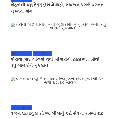
ખેડૂતોની વહારે જીજ્ઞેશ મેવાણી, માવઠાને પગલે વળતર
ચુકવવા માંગ
ગુજરાત સમાચાર
ભારત સમાચાર
કોરોના બાદ ચીનમાં નવી બીમારીથી હાહાકાર, સૌથી
વધુ બાળકોને નુકશાન
ગુજરાત સમાચાર
વજન ઘટાડવું છે તો આ બીજનું કરો સેવન, ચરબી થઇ