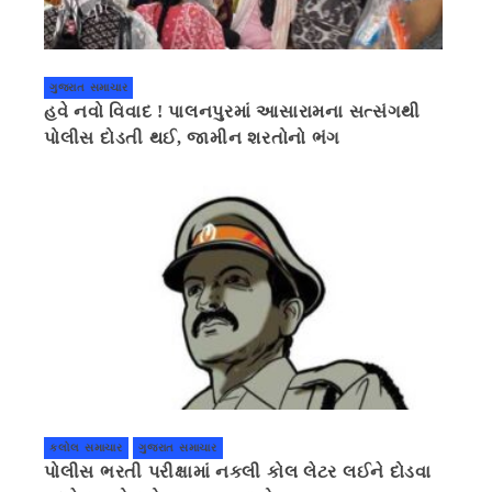
ગુજરાત સમાચાર
હવે નવો વિવાદ ! પાલનપુરમાં આસારામના સત્સંગથી
પોલીસ દોડતી થઈ, જામીન શરતોનો ભંગ
કલોલ સમાચાર
ગુજરાત સમાચાર
પોલીસ ભરતી પરીક્ષામાં નકલી કોલ લેટર લઈને દોડવા