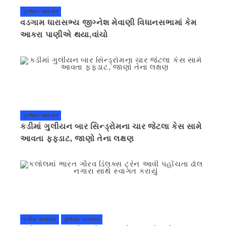
ગુજરાત સમાચાર
વડગામ ધારાસભ્ય જીગ્નેશ મેવાણી વિધાનસભામાં કેમ
આકરા પાણીએ થયા,વાંચો
ગુજરાત સમાચાર
કડીમાં ગુલીયન બાર સિન્ડ્રોમના ચાર જેટલા કેસ સામે
આવતા ફફડાટ, જાણો તેના લક્ષણ
કલોલ સમાચાર
ગુજરાત સમાચાર