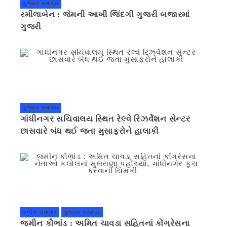
ગુજરાત સમાચાર
રમીલાબેન : જેમની આખી જિંદગી ગુજરી બજારમાં
ગુજરી
ગુજરાત સમાચાર
ગાંધીનગર સચિવાલય સ્થિત રેલ્વે રિઝર્વેશન સેન્ટર
છાસવારે બંધ થઈ જતા મુસાફરોને હાલાકી
કલોલ સમાચાર
ગુજરાત સમાચાર
જમીન કૌભાંડ : અમિત ચાવડા સહિતનાં કોંગ્રેસના