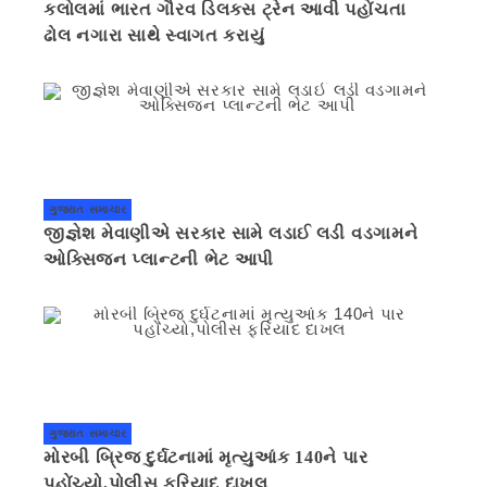
કલોલમાં ભારત ગૌરવ ડિલક્સ ટ્રેન આવી પહોંચતા
ઢોલ નગારા સાથે સ્વાગત કરાયું
ગુજરાત સમાચાર
જીજ્ઞેશ મેવાણીએ સરકાર સામે લડાઈ લડી વડગામને
ઓક્સિજન પ્લાન્ટની ભેટ આપી
ગુજરાત સમાચાર
મોરબી બ્રિજ દુર્ઘટનામાં મૃત્યુઆંક 140ને પાર
પહોંચ્યો,પોલીસ ફરિયાદ દાખલ