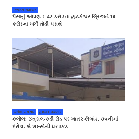
ગુજરાત સમાચાર
પૈસાનું આંધણ ! 42 કરોડના હાટકેશ્વર બ્રિજને 10
કરોડના ખર્ચે તોડી પડાશે
કલોલ સમાચાર
ગુજરાત સમાચાર
કલોલ: છત્રાલ-કડી રોડ પર ખાતર કૌભાંડ, કંપનીમાં
દરોડા, બે શખ્સોની ધરપકડ