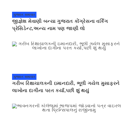
ગુજરાત સમાચાર
જીજ્ઞેશ મેવાણી બન્યા ગુજરાત કોંગ્રેસના વર્કિંગ
પ્રેસિડેન્ટ,અન્ય નામ પણ જાણી લો
ગુજરાત સમાચાર
ગરીબ રિક્ષાચાલકની ઇમાનદારી, ભૂલી ગયેલ મુસાફરને
લાખોના દાગીના પરત કર્યા,પછી શું થયું