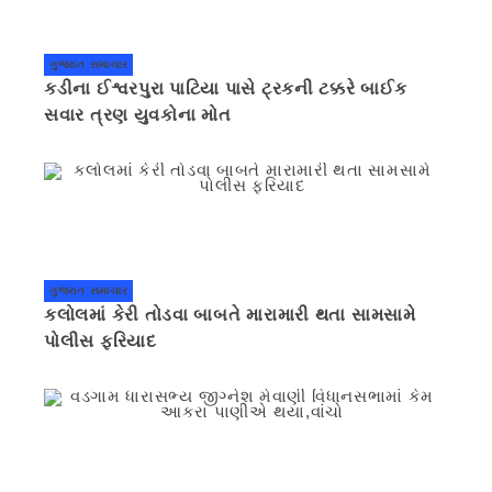
ગુજરાત સમાચાર
કડીના ઈશ્વરપુરા પાટિયા પાસે ટ્રકની ટક્કરે બાઈક
સવાર ત્રણ યુવકોના મોત
ગુજરાત સમાચાર
કલોલમાં કેરી તોડવા બાબતે મારામારી થતા સામસામે
પોલીસ ફરિયાદ