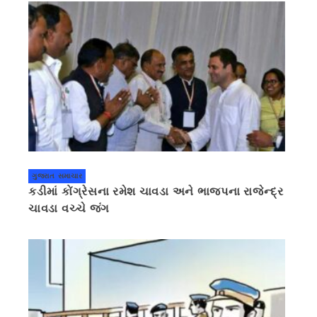
ગુજરાત સમાચાર
કડીમાં કોંગ્રેસના રમેશ ચાવડા અને ભાજપના રાજેન્દ્ર
ચાવડા વચ્ચે જંગ