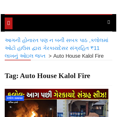
Toggle
navigation
આગની હોનારત પણ ન બની સબક પાઠ ,કલોલમાં
ઓટો હાઉસ દ્વારા ગેરકાયદેસર સંગ્રહિત ₹11
લાખનું ઓઇલ જપ્ત
>
Auto House Kalol Fire
Tag:
Auto House Kalol Fire
કલોલ સમાચાર