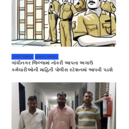
કલોલ સમાચાર
ગુજરાત સમાચાર
ગાંધીનગર જિલ્લામાં નોકરી આપતા અગાઉ
કર્મચારીઓની માહિતી પોલીસ સ્ટેશનમાં આપવી પડશે