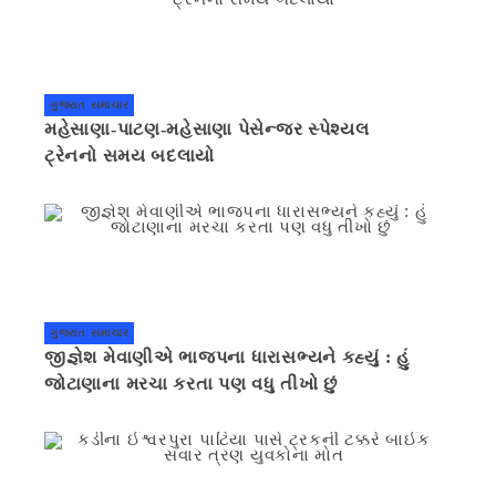
ગુજરાત સમાચાર
મહેસાણા-પાટણ-મહેસાણા પેસેન્જર સ્પેશ્યલ
ટ્રેનનો સમય બદલાયો
ગુજરાત સમાચાર
જીજ્ઞેશ મેવાણીએ ભાજપના ધારાસભ્યને કહ્યું : હું
જોટાણાના મરચા કરતા પણ વધુ તીખો છું