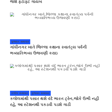
જશે ફટાફટ ગાયબ
ગુજરાત સમાચાર
ગાંધીનગર ખાતે જિલ્લા કક્ષાના સ્વાતંત્ર્ય પર્વની
ભવ્યાતિભવ્ય ઉજવણી કરાઇ
કલોલ સમાચાર
ગુજરાત સમાચાર
કલોલમાંથી પસાર થશે વંદે ભારત ટ્રેન,જોકે ઉભી નહી
રહે, આ સ્ટેશનથી પકડવી પડશે ગાડી