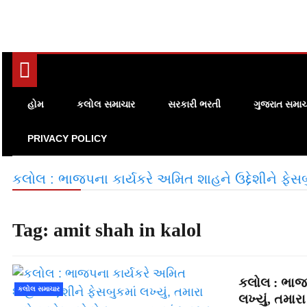
હોમ
કલોલ સમાચાર
સરકારી ભરતી
ગુજરાત સમાચ
PRIVACY POLICY
કલોલ : ભાજપના કાર્યકરે અમિત શાહને ઉદ્દેશીને ફેસબ
Tag:
amit shah in kalol
કલોલ : ભાજપ
કલોલ સમાચાર
લખ્યું, તમાર