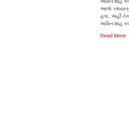
અમિત શાહે કલોલ
આજે રથયાત્રા
હતા.. અહીં તેઓ 
અમિત શાહ ક
Read More