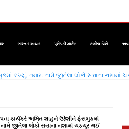
ાર
ભારત સમાચાર
પ્રોપર્ટી માર્કેટ
કલોલ વિશે
અવસ
ુકમાં લખ્યું, તમારા નામે જીતેલા લોકો સત્તાના નશામાં
ના કાર્યકરે અમિત શાહને ઉદ્દેશીને ફેસબુકમાં
ા નામે જીતેલા લોકો સત્તાના નશામાં ચકચૂર થઈ