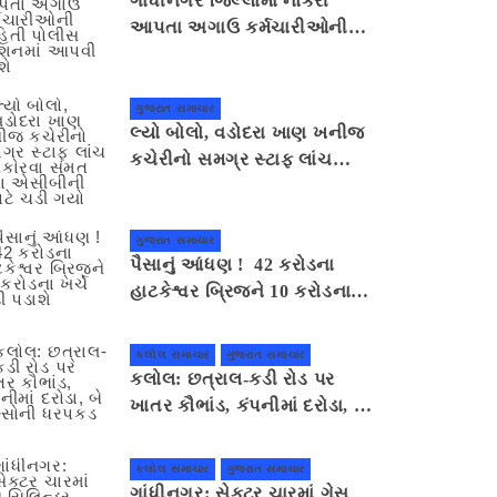
ગાંધીનગર જિલ્લામાં નોકરી
આપતા અગાઉ કર્મચારીઓની
માહિતી પોલીસ સ્ટેશનમાં આપવી
પડશે
ગુજરાત સમાચાર
લ્યો બોલો, વડોદરા ખાણ ખનીજ
કચેરીનો સમગ્ર સ્ટાફ લાંચ
સ્વીકારવા સંમત થતા એસીબીની
ઝપટે ચડી ગયો
ગુજરાત સમાચાર
પૈસાનું આંધણ ! 42 કરોડના
હાટકેશ્વર બ્રિજને 10 કરોડના
ખર્ચે તોડી પડાશે
કલોલ સમાચાર
ગુજરાત સમાચાર
કલોલ: છત્રાલ-કડી રોડ પર
ખાતર કૌભાંડ, કંપનીમાં દરોડા, બે
શખ્સોની ધરપકડ
કલોલ સમાચાર
ગુજરાત સમાચાર
ગાંધીનગર: સેક્ટર ચારમાં ગેસ