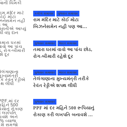
ગાંધીનગર કૂચ કરવાની ચિમકી
કલોલ સમાચાર
ગુજરાત સમાચાર
રામ મંદિર માટે કોઈ મોટા
બિઝનેસમેન નહી પણ આ
ગુજરાતીએ આપ્યું સૌથી વધુ દાન
ગુજરાત સમાચાર
ભારત સમાચાર
તમારા ઘરમાં વાવો આ પાંચ છોડ,
રોગ-બીમારી રહેશે દૂર
ગુજરાત સમાચાર
ભારત સમાચાર
તેલંગાણાના મુખ્યમંત્રી તરીકે
રેવંત રેડ્ડીએ શપથ લીધી
ગુજરાત સમાચાર
PPF માં દર મહિને 500 રૂપિયાનું
રોકાણ કરી લખપતિ બનાવશે અને
7.1% વ્યાજ મળશે સમજો