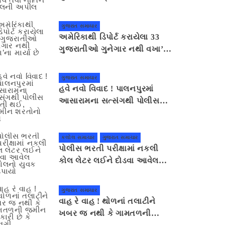
સહાનુભૂતિ દર્શાવે તેવી નીતિન
પટેલની અપીલ
ગુજરાત સમાચાર
અમેરિકાથી ડિપોર્ટ કરાયેલા 33
ગુજરાતીઓ ગુનેગાર નથી વખા’ના
માર્યા છે
ગુજરાત સમાચાર
હવે નવો વિવાદ ! પાલનપુરમાં
આસારામના સત્સંગથી પોલીસ
દોડતી થઈ, જામીન શરતોનો ભંગ
કલોલ સમાચાર
ગુજરાત સમાચાર
પોલીસ ભરતી પરીક્ષામાં નકલી
કોલ લેટર લઈને દોડવા આવેલ
કલોલનો યુવક ઝડપાયો
ગુજરાત સમાચાર
વાહ રે વાહ ! થોળનાં તલાટીને
ખબર જ નથી કે ગામતળની