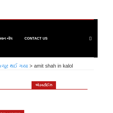
ાન નોંધ
CONTACT US
 ચકચૂર થઈ ગયા
>
amit shah in kalol
એડવર્ટાઈઝ