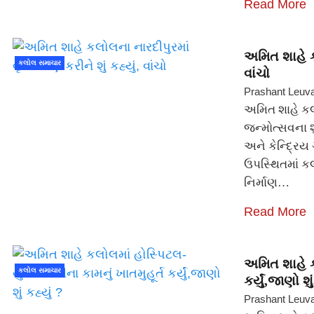
Read More
અમિત શાહે કલ
કલોલ સમાચાર
વાંચો
Prashant Leuv
અમિત શાહે કલોલ
જન્મોત્સવના શ
અને કેન્દ્રિ
ઉપસ્થિતમાં કલ
નિર્માણ…
Read More
અમિત શાહે કલ
કલોલ સમાચાર
કર્યું,જાણો શું
Prashant Leuv