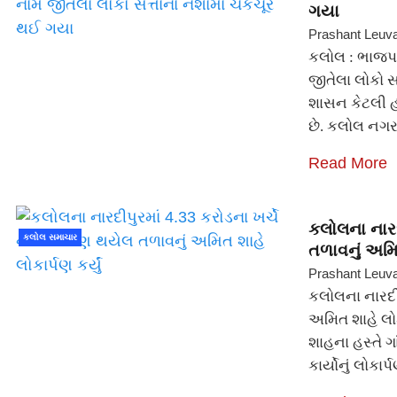
ગયા
Prashant Leuv
કલોલ : ભાજપના
જીતેલા લોકો 
શાસન કેટલી હદ
છે. કલોલ નગર
Read More
કલોલના નારદ
કલોલ સમાચાર
તળાવનું અમિત
Prashant Leuv
કલોલના નારદી
અમિત શાહે લોકા
શાહના હસ્તે 
કાર્યોનું લોકાર