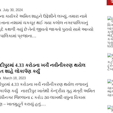
ગ
a
July 30, 2024
 કાર્યકરે અમિત શાહને ઉદ્દેશીને લખ્યું, તમારા નામે
સત્તાના નશામાં ચકચૂર થઈ ગયા કલોલ નગરપાલિકાનું
ે કથળી ગયું છે તેનો જીવતો જાગતો પુરાવો સામે આવ્યો
પાલિકામાં પ્રજાના…
ીપુરમાં 4.33 કરોડના ખર્ચે નવીનીકરણ થયેલ
 શાહે લોકાર્પણ કર્યું
a
March 18, 2023
પુરમાં 4.33 કરોડના ખર્ચે નવીનીકરણ થયેલ તળાવનું
ર્પણ કર્યું નારદીપુર ખાતેથી કેન્દ્રીય ગૃહ મંત્રી અમિત
ગાંધીનગર જિલ્લાના ૮ કરોડ ૩૦ લાખથી વધુના વિકાસ
્પણ – ખાતમુહૂર્ત કરાયું હતું.…