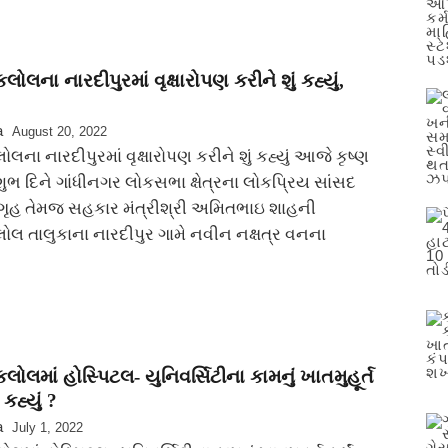
ોલના નારદીપુરમાં વૃક્ષારોપણ કરીને શું કહ્યું,
a
August 20, 2022
ના નારદીપુરમાં વૃક્ષારોપણ કરીને શું કહ્યું આજે કૃષ્ણ
ુભ દિને ગાંધીનગર લોકસભા ક્ષેત્રના લોકપ્રિય સાંસદ
ય ગૃહ તેમજ સહકાર મંત્રીશ્રી અમિતભાઇ શાહની
ોલ તાલુકાના નારદીપુર ગામે નવીન નક્ષત્ર વનના
ોલમાં હોસ્પિટલ- યુનિવર્સિટીના કામનું ખાતમુહૂર્ત
 કહ્યું ?
a
July 1, 2022