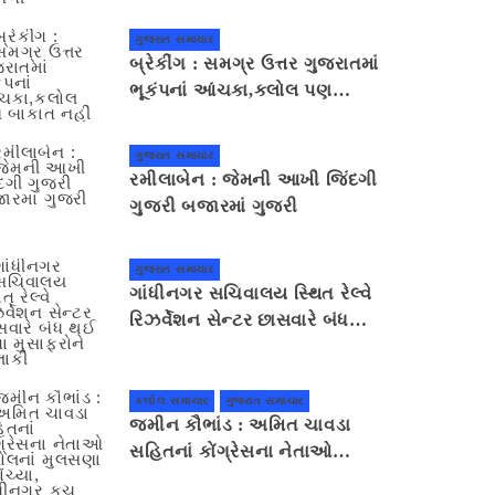
જમીન સરકારી છે કે ખાનગી
ગુજરાત સમાચાર
બ્રેકીંગ : સમગ્ર ઉત્તર ગુજરાતમાં
ભૂકંપનાં આંચકા,કલોલ પણ
બાકાત નહીં
ગુજરાત સમાચાર
રમીલાબેન : જેમની આખી જિંદગી
ગુજરી બજારમાં ગુજરી
ગુજરાત સમાચાર
ગાંધીનગર સચિવાલય સ્થિત રેલ્વે
રિઝર્વેશન સેન્ટર છાસવારે બંધ
થઈ જતા મુસાફરોને હાલાકી
કલોલ સમાચાર
ગુજરાત સમાચાર
જમીન કૌભાંડ : અમિત ચાવડા
સહિતનાં કોંગ્રેસના નેતાઓ
કલોલનાં મુલસણા પહોંચ્યા,