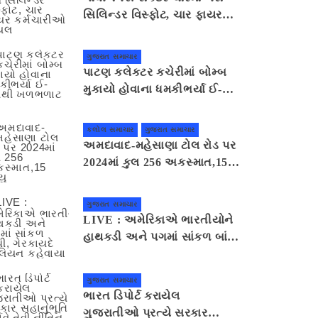
સિલિન્ડર વિસ્ફોટ, ચાર ફાયર
કર્મચારીઓ ઘાયલ
ગુજરાત સમાચાર
પાટણ કલેકટર કચેરીમાં બોમ્બ
મુકાયો હોવાના ધમકીભર્યા ઈ-
મેલથી ખળભળાટ
કલોલ સમાચાર
ગુજરાત સમાચાર
અમદાવાદ-મહેસાણા ટોલ રોડ પર
2024માં કુલ 256 અકસ્માત,15
મૃત્યુ
ગુજરાત સમાચાર
LIVE : અમેરિકાએ ભારતીયોને
હાથકડી અને પગમાં સાંકળ બાંધી,
ગેરકાયદે એલિયન કહેવાયા
ગુજરાત સમાચાર
ભારત ડિપોર્ટ કરાયેલ
ગુજરાતીઓ પ્રત્યે સરકાર