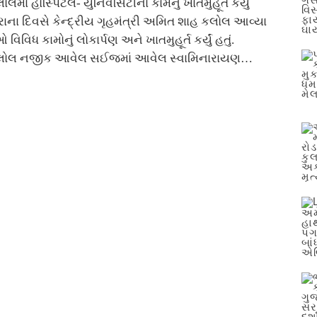
માં હોસ્પિટલ- યુનિવર્સિટીના કામનું ખાતમુહૂર્ત કર્યું
ના દિવસે કેન્દ્રીય ગૃહમંત્રી અમિત શાહ કલોલ આવ્યા
વિવિધ કામોનું લોકાર્પણ અને ખાતમુહૂર્ત કર્યું હતું.
લોલ નજીક આવેલ સઈજમાં આવેલ સ્વામિનારાયણ…