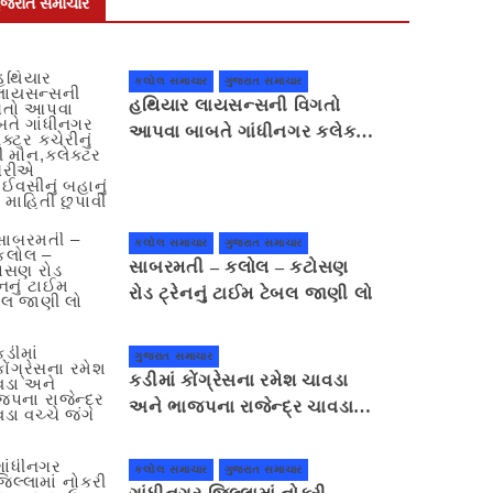
ુજરાત સમાચાર
કલોલ સમાચાર
ગુજરાત સમાચાર
હથિયાર લાયસન્સની વિગતો
આપવા બાબતે ગાંધીનગર કલેક્ટર
કચેરીનું ભેદી મૌન,કલેક્ટર
કચેરીએ પ્રાઈવસીનું બહાનું ધરી
માહિતી છુપાવી
કલોલ સમાચાર
ગુજરાત સમાચાર
સાબરમતી – કલોલ – કટોસણ
રોડ ટ્રેનનું ટાઈમ ટેબલ જાણી લો
ગુજરાત સમાચાર
કડીમાં કોંગ્રેસના રમેશ ચાવડા
અને ભાજપના રાજેન્દ્ર ચાવડા
વચ્ચે જંગ
કલોલ સમાચાર
ગુજરાત સમાચાર