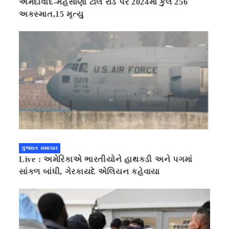
અમદાવાદ-મહેસાણા ટોલ રોડ પર 2024માં કુલ 256
અકસ્માત,15 મૃત્યુ
ગુજરાત સમાચાર
Live : અમેરિકાએ ભારતીયોને હાથકડી અને પગમાં
સાંકળ બાંધી, ગેરકાયદે એલિયન કહેવાયા