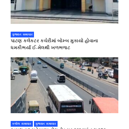
ગુજરાત સમાચાર
પાટણ કલેકટર કચેરીમાં બોમ્બ મુકાયો હોવાના
ધમકીભર્યા ઈ-મેલથી ખળભળાટ
કલોલ સમાચાર
ગુજરાત સમાચાર