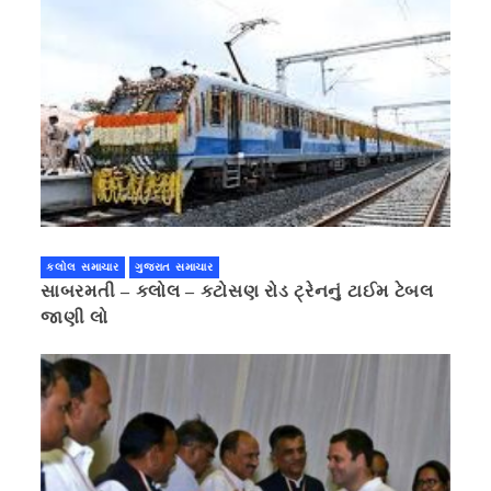
કલોલ સમાચાર
ગુજરાત સમાચાર
સાબરમતી – કલોલ – કટોસણ રોડ ટ્રેનનું ટાઈમ ટેબલ
જાણી લો