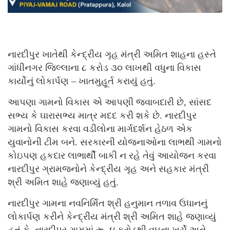
નારદીપુર ખાતેથી કેન્દ્રીય ગૃહ મંત્રી અમિત શાહના હસ્તે
ગાંધીનગર જિલ્લાના ૮ કરોડ ૩૦ લાખથી વધુના વિકાસ
કાર્યોનું લોકાર્પણ – ખાતમુહૂર્ત કરાયું હતું.
આપણા ગામનો વિકાસ એ આપણી જવાબદારી છે, સાંસદ
સભ્ય કે ઘારાસભ્ય માત્ર મદદ કરી શકે છે. નારદીપુર
ગામનો વિકાસ કરવા વડીલોના માર્ગદર્શન હેઠળ એક
યુવાનોની ટીમ બને. સરકારની યોજનાઓના લાભથી ગામનો
કોઇપણ હકદાર લાભાર્થી બાકી ન રહે તેવું આયોજન કરવા
નારદીપુર ગ્રામજનોને કેન્દ્રીય ગૃહ અને સહકાર મંત્રી
શ્રી અમિત શાહે જણાવ્યું હતું.
નારદીપુર ગામના નવનિર્મિત શ્રી હનુમાન તળાવ ઉધાનનું
લોકાર્પણ કરીને કેન્દ્રીય મંત્રી શ્રી અમિત શાહે જણાવ્યું
હતું કે, નારદીપુર ગામમાં રૂ. ૪ કરોડથી વઘુના ખર્ચે અને