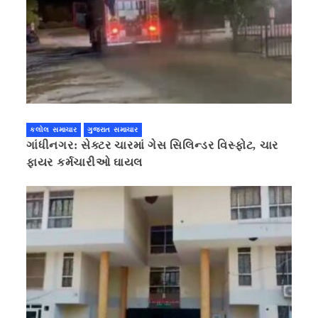
કલોલ સમાચાર
ગુજરાત સમાચાર
ગાંધીનગર: સેક્ટર ચારમાં ગેસ સિલિન્ડર વિસ્ફોટ, ચાર
ફાયર કર્મચારીઓ ઘાયલ