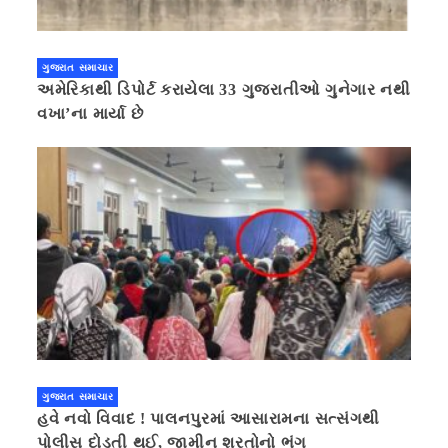
ગુજરાત સમાચાર
અમેરિકાથી ડિપોર્ટ કરાયેલા 33 ગુજરાતીઓ ગુનેગાર નથી
વખા’ના માર્યા છે
ગુજરાત સમાચાર
હવે નવો વિવાદ ! પાલનપુરમાં આસારામના સત્સંગથી
પોલીસ દોડતી થઈ, જામીન શરતોનો ભંગ