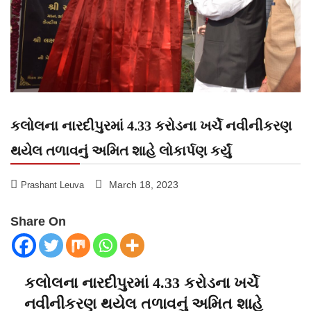
કલોલના નારદીપુરમાં 4.33 કરોડના ખર્ચે નવીનીકરણ
થયેલ તળાવનું અમિત શાહે લોકાર્પણ કર્યું
March 18, 2023
Prashant Leuva
Share On
કલોલના નારદીપુરમાં 4.33 કરોડના ખર્ચે
નવીનીકરણ થયેલ તળાવનું અમિત શાહે