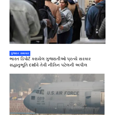
ગુજરાત સમાચાર
ભારત ડિપોર્ટ કરાયેલ ગુજરાતીઓ પ્રત્યે સરકાર
સહાનુભૂતિ દર્શાવે તેવી નીતિન પટેલની અપીલ