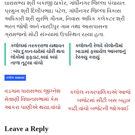
ઘારાસભ્ય શ્રી બકાજી ઠાકોર, ગાંધીનગર જિલ્લા પંચાયત
પ્રમુખ શ્રી દિલીપભાઇ પટેલ, ગાંધીનગર જિલ્લા વિકાસ
અધિકારી શ્રી સુરભિ ગૌતમ, નિવાસ અધિક કલેકટર શ્રી
ભરત જોષી અને નારદીપુર ગામ તથા આસપાસના
ગ્રામજનો મોટી સંખ્યામાં ઉપસ્થિત રહ્યા હતા.
કલોલમાં તસ્કરરાજ યથાવત
કલોલની રેલવે કોલોનીમાં
: બંધ દુકાન-ઘરોમાં ચોરી થતા
ખાડામાં ફસાયેલ આખલાનું
લોકોમાં ફફડાટ,ક્યાં ક્યાં
રેસ્ક્યુ કરાયું
તાળા તૂટ્યા વાંચો
કલોલ સમાચાર
વડગામ ધારાસભ્ય જીગ્નેશ
કલોલ નગરપાલિકાએ આજે
મેવાણી વિધાનસભામાં કેમ
બજેટમાં સીટી બસ બહાર
આકરા પાણીએ થયા,વાંચો
કાઢી,વાંચો બજેટની જોગવાઈ
Leave a Reply