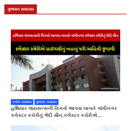
ગુજરાત સમાચાર
કલોલ સમાચાર
ગુજરાત સમાચાર
હથિયાર લાયસન્સની વિગતો આપવા બાબતે ગાંધીનગર
કલેક્ટર કચેરીનું ભેદી મૌન,કલેક્ટર કચેરીએ
પ્રાઈવસીનું બહાનું ધરી માહિતી છુપાવી