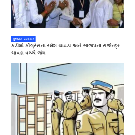
ગુજરાત સમાચાર
કડીમાં કોંગ્રેસના રમેશ ચાવડા અને ભાજપના રાજેન્દ્ર
ચાવડા વચ્ચે જંગ