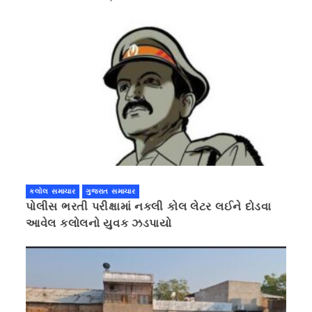
કલોલ સમાચાર
ગુજરાત સમાચાર
પોલીસ ભરતી પરીક્ષામાં નકલી કોલ લેટર લઈને દોડવા
આવેલ કલોલનો યુવક ઝડપાયો