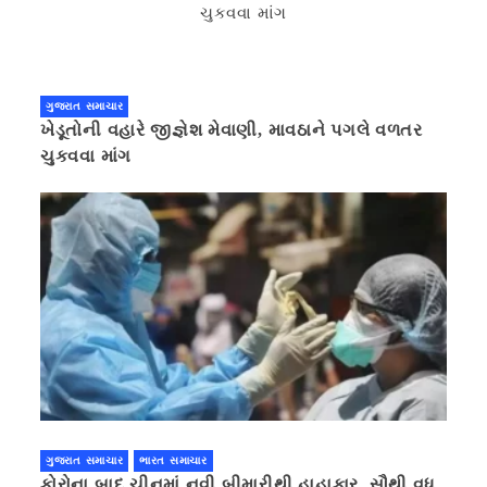
ગુજરાત સમાચાર
ખેડૂતોની વહારે જીજ્ઞેશ મેવાણી, માવઠાને પગલે વળતર
ચુકવવા માંગ
ગુજરાત સમાચાર
ભારત સમાચાર
કોરોના બાદ ચીનમાં નવી બીમારીથી હાહાકાર, સૌથી વધુ