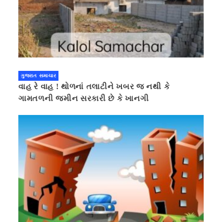
ગુજરાત સમાચાર
વાહ રે વાહ ! થોળનાં તલાટીને ખબર જ નથી કે
ગામતળની જમીન સરકારી છે કે ખાનગી