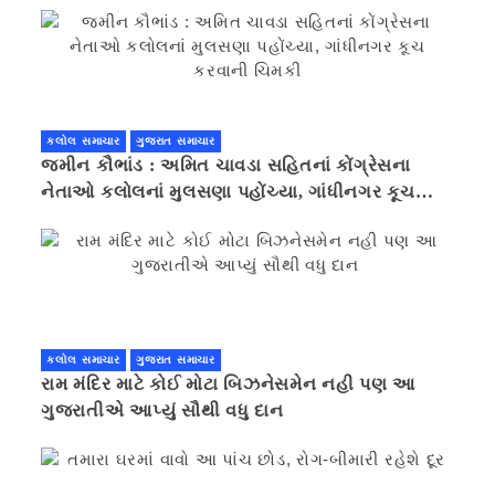
કલોલ સમાચાર
ગુજરાત સમાચાર
જમીન કૌભાંડ : અમિત ચાવડા સહિતનાં કોંગ્રેસના
નેતાઓ કલોલનાં મુલસણા પહોંચ્યા, ગાંધીનગર કૂચ
કરવાની ચિમકી
કલોલ સમાચાર
ગુજરાત સમાચાર
રામ મંદિર માટે કોઈ મોટા બિઝનેસમેન નહી પણ આ
ગુજરાતીએ આપ્યું સૌથી વધુ દાન