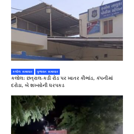
કલોલ સમાચાર
ગુજરાત સમાચાર
કલોલ: છત્રાલ-કડી રોડ પર ખાતર કૌભાંડ, કંપનીમાં
દરોડા, બે શખ્સોની ધરપકડ