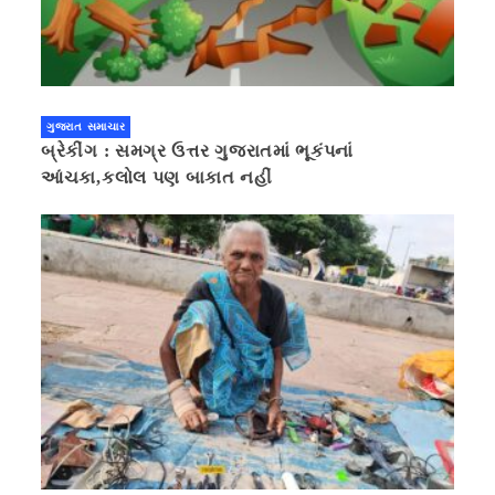
ગુજરાત સમાચાર
બ્રેકીંગ : સમગ્ર ઉત્તર ગુજરાતમાં ભૂકંપનાં
આંચકા,કલોલ પણ બાકાત નહીં