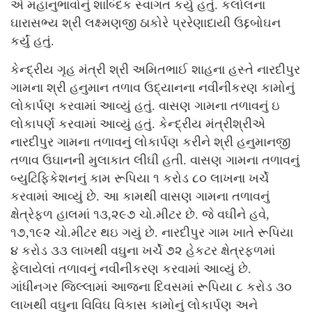
એ મહાનુભાવોનું શાબ્દિક સ્વાગત કર્યું હતું. કલોલના
ઘારાસભ્ય શ્રી લક્ષ્મણજી ઠાકોરે પ્રરેણાદાયી ઉદ્દબોઘન
કર્યું હતું.
કેન્દ્રીય ગૃહ મંત્રી શ્રી અમિતભાઈ શાહના હસ્તે નારદીપુર
ગામના શ્રી હનુમાન તળાવ ઉદ્યાનના નવીનીકરણ કામોનું
લોકાર્પણ કરવામાં આવ્યું હતું. વાસણ ગામના તળાવનું ઇ
લોકાપર્ણ કરવામાં આવ્યું હતું. કેન્દ્રીય મંત્રીશ્રીએ
નારદીપુર ગામના તળાવનું લોકાર્પણ કરીને શ્રી હનુમાનજી
તળાવ ઉઘાનની મુલાકાત લીઘી હતી. વાસણ ગામના તળાવનું
બ્યુટિફિકેશનનું કામ રૂપિયા ૧ કરોડ ૮૦ લાખના ખર્ચે
કરવામાં આવ્યું છે. આ કામથી વાસણ ગામના તળાવનું
ક્ષેત્રેફળ હાલમાં ૧૩,૨૯૭ ચો.મીટર છે. જે વઘીને હવે,
૧૭,૧૯૨ ચો.મીટર થઇ ગયું છે. નારદીપુર ગામ ખાતે રૂપિયા
૪ કરોડ ૩૩ લાખથી વઘુના ખર્ચે ૭૨ હેકટર ક્ષેત્રફળમાં
ફેલાયેલાં તળાવનું નવીનીકરણ કરવામાં આવ્યું છે.
ગાંધીનગર જિલ્લામાં આજના દિવસમાં રૂપિયા ૮ કરોડ ૩૦
લાખથી વઘુના વિવિઘ વિકાસ કામોનું લોકાર્પણ અને