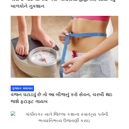
બાળકોને નુકશાન
ગુજરાત સમાચાર
વજન ઘટાડવું છે તો આ બીજનું કરો સેવન, ચરબી થઇ
જશે ફટાફટ ગાયબ