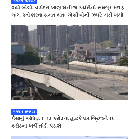
ગુજરાત સમાચાર
લ્યો બોલો, વડોદરા ખાણ ખનીજ કચેરીનો સમગ્ર સ્ટાફ
લાંચ સ્વીકારવા સંમત થતા એસીબીની ઝપટે ચડી ગયો
ગુજરાત સમાચાર
પૈસાનું આંધણ ! 42 કરોડના હાટકેશ્વર બ્રિજને 10
કરોડના ખર્ચે તોડી પડાશે