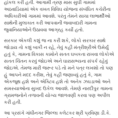
હાંકલ કરી હતી. આગામી ત્રણ માસ સુઘી ગામમાં
અઠવાડિયામાં એક વખત વિવિઘ યોજના સંબંઘિત કચેરીના
અધિકારીઓ ગામમાં આવશે. પરંતુ તેમને સાચા લાભાર્થીઓ
સાથેની મુલાકાત કરી આપવાની જવાબદારી ગામના
જુવાનિયાઓને ઉઠાવવા આગ્રહ કર્યો હતો.
સરકાર એકલી કશું જ ના કરી શકે, લોકો સરકાર સાથે
જોડાય તો કશું બાકી ન રહે, તેવું કહી મંત્રીશ્રીએ ઉમેર્યું
હતું કે, ગામના વિકાસ કામોને સતત ઘબકતા રાખવા લોકોએ
સતત ચિંતન કરવું જોઇએ અને ઘારાસભ્યના સંપર્ક રહેવું
જોઇએ. તેમજ મારી જરૂર પડે તો મને પત્ર લખશો તો પણ
હું આપને મદદ કરીશ, તેવું કહી જણાવ્યું હતું કે, ગામ
એકજૂથ હશે અને એક્ટિવ હશે તો અનેક ઝઘડાઓ અને
સમસ્યાઓના સુખદ ઉકેલ આવશે. તેમણે નારદીપુર ગામના
ગ્રામજનોને તળાવની યોગ્ય જાળવણી કરવા પણ અપીલ
કરી હતી.
આ પ્રસંગે ગાંધીનગર જિલ્લા કલેટકર શ્રી પ્રવિણા ડી.કે.