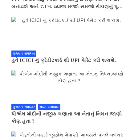
બનાવશે અને 7.1% વ્યાજ મળશે સમજો રોકાણનું પૂરું
ગણિત .નવી દિલ્હી 41 મિનીટ પહેલા.
ગુજરાત સમાચાર
હવે ICICI નું ક્રેડીટકાર્ડ થી UPI પેમેંટ કરી શકાશે.
ગુજરાત સમાચાર
ભારત સમાચાર
પીએમ મોદીની નજીક ગણાતા આ નેતાનું નિધન,જાણો
કોણ હતા ?