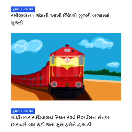
ગુજરાત સમાચાર
રમીલાબેન : જેમની આખી જિંદગી ગુજરી બજારમાં
ગુજરી
ગુજરાત સમાચાર
ગાંધીનગર સચિવાલય સ્થિત રેલ્વે રિઝર્વેશન સેન્ટર
છાસવારે બંધ થઈ જતા મુસાફરોને હાલાકી