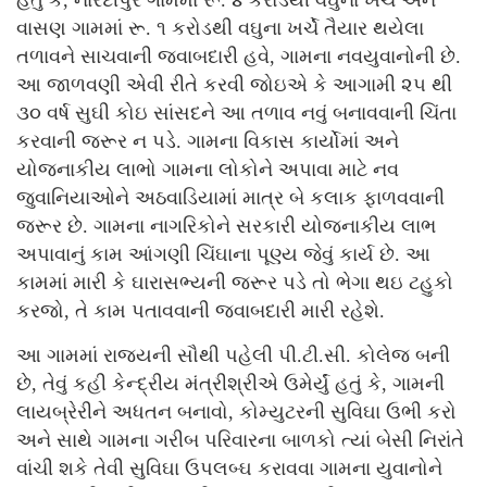
વાસણ ગામમાં રૂ. ૧ કરોડથી વઘુના ખર્ચે તૈયાર થયેલા
તળાવને સાચવાની જવાબદારી હવે, ગામના નવયુવાનોની છે.
આ જાળવણી એવી રીતે કરવી જોઇએ કે આગામી ૨૫ થી
૩૦ વર્ષ સુઘી કોઇ સાંસદને આ તળાવ નવું બનાવવાની ચિંતા
કરવાની જરૂર ન પડે. ગામના વિકાસ કાર્યોમાં અને
યોજનાકીય લાભો ગામના લોકોને અપાવા માટે નવ
જુવાનિયાઓને અઠવાડિયામાં માત્ર બે કલાક ફાળવવાની
જરૂર છે. ગામના નાગરિકોને સરકારી યોજનાકીય લાભ
અપાવાનું કામ આંગણી ચિંઘાના પૂણ્ય જેવું કાર્ય છે. આ
કામમાં મારી કે ઘારાસભ્યની જરૂર પડે તો ભેગા થઇ ટહુકો
કરજો, તે કામ પતાવવાની જવાબદારી મારી રહેશે.
આ ગામમાં રાજયની સૌથી પહેલી પી.ટી.સી. કોલેજ બની
છે, તેવું કહી કેન્દ્રીય મંત્રીશ્રીએ ઉમેર્યું હતું કે, ગામની
લાયબ્રેરીને અધતન બનાવો, કોમ્યુટરની સુવિઘા ઉભી કરો
અને સાથે ગામના ગરીબ પરિવારના બાળકો ત્યાં બેસી નિરાંતે
વાંચી શકે તેવી સુવિઘા ઉપલબ્ઘ કરાવવા ગામના યુવાનોને