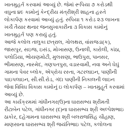
ખાતમુહર્ત કરવામાં આવ્યું છે. જેમાં રૂપિયા ૭ કરોડથી
વઘુના ૪૯ કામોનું કેન્દ્રીય મંત્રીશ્રી શાહના હસ્તે
લોકાર્પણ કરવામાં આવ્યું હતું. રુપિયા ૧ કરોડ ૨૩ લાખના
ખર્ચે તૈયાર થનાર જનસુખાકારીના ૩ વિકાસ કામોનું
ખાતમુહર્ત પણ કરાયું હતું.
આજે કલોલ તાલુકા છત્રાલ, ગોલથરા, વાંસજડા(ક),
જાસપુર, સઇજ, ઇસંડ, મોખાસણ, ઉનાલી, કારોલી, કાંઠા,
પલોડિયા, ભોયણમોટી, મુલસણા, ભાઉપુરા, પાનસર,
ભીમાસણ, નાસ્મેદ, ગણપતપુરા, વડાસ્વામી, નવા અને ઘેઘું
ગામના પેવર બ્લોક, એપ્રોચ રસ્તા, ગટરલાઇન, પાણીની
પાઇપલાઇન, સી.સી.રોડ, ગંદા પાણીની નિકાલની લાઇન
જેવા વિવિઘ વિકાસ કામોનું ઇ લોકાર્પણ – ખાતમુહૂર્ત કરવામાં
આવ્યું છે.
આ કાર્યક્રમમાં ગાંધીનગર(ઉ)ના ઘારાસભ્ય શ્રીમતી
રીટાબેન પટેલ, ગાંધીનગર (દ)ના ઘારાસભ્ય શ્રી અલ્પેશભાઇ
ઠાકોર, દહેગામના ઘારાસભ્ય શ્રી બલરાજસિંહ ચૌહાણ,
માણસાના ઘારાસભ્ય શ્રી જયંતિભાઇ પટેલ, કલોલના