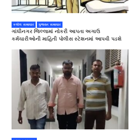
કલોલ સમાચાર
ગુજરાત સમાચાર
ગાંધીનગર જિલ્લામાં નોકરી આપતા અગાઉ
કર્મચારીઓની માહિતી પોલીસ સ્ટેશનમાં આપવી પડશે