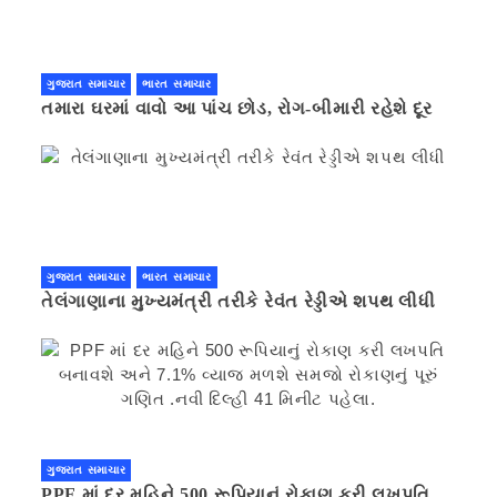
ગુજરાત સમાચાર
ભારત સમાચાર
તમારા ઘરમાં વાવો આ પાંચ છોડ, રોગ-બીમારી રહેશે દૂર
ગુજરાત સમાચાર
ભારત સમાચાર
તેલંગાણાના મુખ્યમંત્રી તરીકે રેવંત રેડ્ડીએ શપથ લીધી
ગુજરાત સમાચાર
PPF માં દર મહિને 500 રૂપિયાનું રોકાણ કરી લખપતિ