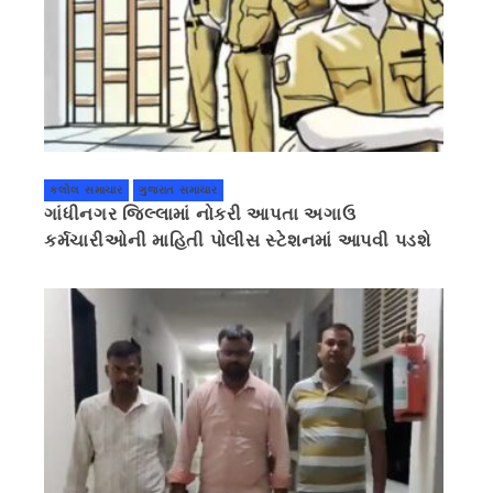
કલોલ સમાચાર
ગુજરાત સમાચાર
ગાંધીનગર જિલ્લામાં નોકરી આપતા અગાઉ
કર્મચારીઓની માહિતી પોલીસ સ્ટેશનમાં આપવી પડશે