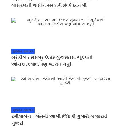
ગામતળની જમીન સરકારી છે કે ખાનગી
ગુજરાત સમાચાર
બ્રેકીંગ : સમગ્ર ઉત્તર ગુજરાતમાં ભૂકંપનાં
આંચકા,કલોલ પણ બાકાત નહીં
ગુજરાત સમાચાર
રમીલાબેન : જેમની આખી જિંદગી ગુજરી બજારમાં
ગુજરી