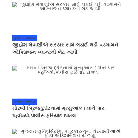
ગુજરાત સમાચાર
જીજ્ઞેશ મેવાણીએ સરકાર સામે લડાઈ લડી વડગામને
ઓક્સિજન પ્લાન્ટની ભેટ આપી
ગુજરાત સમાચાર
મોરબી બ્રિજ દુર્ઘટનામાં મૃત્યુઆંક 140ને પાર
પહોંચ્યો,પોલીસ ફરિયાદ દાખલ