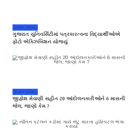
ગુજરાત સમાચાર
ગુજરાત યુનિવર્સિટીમાં પત્રકારત્વના વિદ્યાર્થીઓએ
ફોટો એક્ઝિબિશન યોજ્યું
ગુજરાત સમાચાર
જીજ્ઞેશ મેવાણી સહીત 20 આંદોલનકારીઓને 6 માસની
જેલ, જાણો કેમ ?