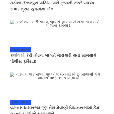
કડીના ઈશ્વરપુરા પાટિયા પાસે ટ્રકની ટક્કરે બાઈક
સવાર ત્રણ યુવકોના મોત
ગુજરાત સમાચાર
કલોલમાં કેરી તોડવા બાબતે મારામારી થતા સામસામે
પોલીસ ફરિયાદ
ગુજરાત સમાચાર
વડગામ ધારાસભ્ય જીગ્નેશ મેવાણી વિધાનસભામાં કેમ
આકરા પાણીએ થયા,વાંચો