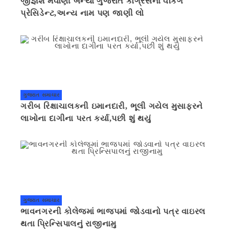
જીજ્ઞેશ મેવાણી બન્યા ગુજરાત કોંગ્રેસના વર્કિંગ
પ્રેસિડેન્ટ,અન્ય નામ પણ જાણી લો
ગુજરાત સમાચાર
ગરીબ રિક્ષાચાલકની ઇમાનદારી, ભૂલી ગયેલ મુસાફરને
લાખોના દાગીના પરત કર્યા,પછી શું થયું
ગુજરાત સમાચાર
ભાવનગરની કોલેજમાં ભાજપમાં જોડવાનો પત્ર વાઇરલ
થતા પ્રિન્સિપાલનું રાજીનામુ