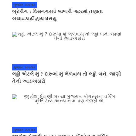
ગુજરાત સમાચાર
બ્રેકીંગ : વિસનગરમાં બાળકી ગટરમાં તણાતા
બચાવકાર્ય હાથ ધરાયુ
ગુજરાત સમાચાર
લઠ્ઠો એટલે શું ? દારૂમાં શું ભેળવાય તો લઠ્ઠો બને, જાણો
તેની આડઅસરો
ગુજરાત સમાચાર