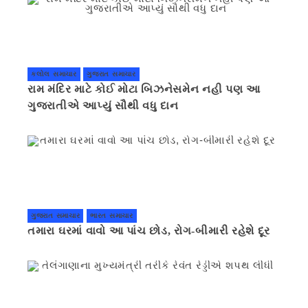
કલોલ સમાચાર
ગુજરાત સમાચાર
રામ મંદિર માટે કોઈ મોટા બિઝનેસમેન નહી પણ આ
ગુજરાતીએ આપ્યું સૌથી વધુ દાન
ગુજરાત સમાચાર
ભારત સમાચાર
તમારા ઘરમાં વાવો આ પાંચ છોડ, રોગ-બીમારી રહેશે દૂર