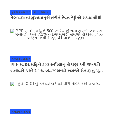
ગુજરાત સમાચાર
ભારત સમાચાર
તેલંગાણાના મુખ્યમંત્રી તરીકે રેવંત રેડ્ડીએ શપથ લીધી
ગુજરાત સમાચાર
PPF માં દર મહિને 500 રૂપિયાનું રોકાણ કરી લખપતિ
બનાવશે અને 7.1% વ્યાજ મળશે સમજો રોકાણનું પૂરું
ગણિત .નવી દિલ્હી 41 મિનીટ પહેલા.
ગુજરાત સમાચાર