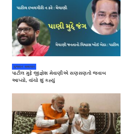
ગુજરાત સમાચાર
પાટીલ મુદ્દે જીજ્ઞેશ મેવાણીએ સણસણતો જવાબ
આપ્યો, વાંચો શું કહ્યું