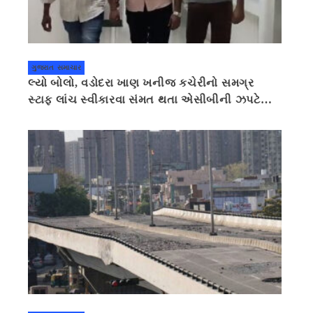
ગુજરાત સમાચાર
લ્યો બોલો, વડોદરા ખાણ ખનીજ કચેરીનો સમગ્ર
સ્ટાફ લાંચ સ્વીકારવા સંમત થતા એસીબીની ઝપટે
ચડી ગયો