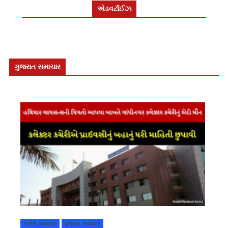
એડવર્ટાઈઝ
ગુજરાત સમાચાર
કલોલ સમાચાર
ગુજરાત સમાચાર