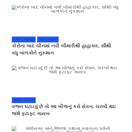
ગુજરાત સમાચાર
ભારત સમાચાર
કોરોના બાદ ચીનમાં નવી બીમારીથી હાહાકાર, સૌથી
વધુ બાળકોને નુકશાન
ગુજરાત સમાચાર
વજન ઘટાડવું છે તો આ બીજનું કરો સેવન, ચરબી થઇ
જશે ફટાફટ ગાયબ