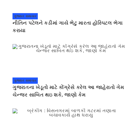
ગુજરાત સમાચાર
નીતિન પટેલને કડીમાં ગાયે ભેટુ મારતા હોસ્પિટલ ભેગા
કરાયા
ગુજરાત સમાચાર
ગુજરાતના ખેડૂતો માટે કોંગ્રેસે કરેલ આ જાહેરાતો ગેમ
ચેન્જર સાબિત થઇ શકે, જાણો કેમ