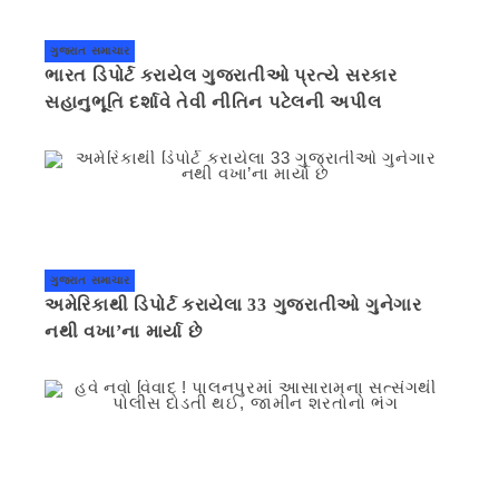
ગુજરાત સમાચાર
ભારત ડિપોર્ટ કરાયેલ ગુજરાતીઓ પ્રત્યે સરકાર
સહાનુભૂતિ દર્શાવે તેવી નીતિન પટેલની અપીલ
ગુજરાત સમાચાર
અમેરિકાથી ડિપોર્ટ કરાયેલા 33 ગુજરાતીઓ ગુનેગાર
નથી વખા’ના માર્યા છે