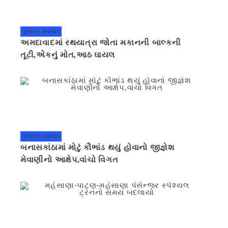
ગુજરાત સમાચાર
અમદાવાદમાં રથયાત્રા જોતા મકાનની બાલ્કની
તૂટી,એકનું મોત,આઠ ઘાયલ
ગુજરાત સમાચાર
બનાસકાંઠામાં મોટું કૌભાંડ થયું હોવાનો જીજ્ઞેશ
મેવાણીનો આક્ષેપ,વાંચો વિગત