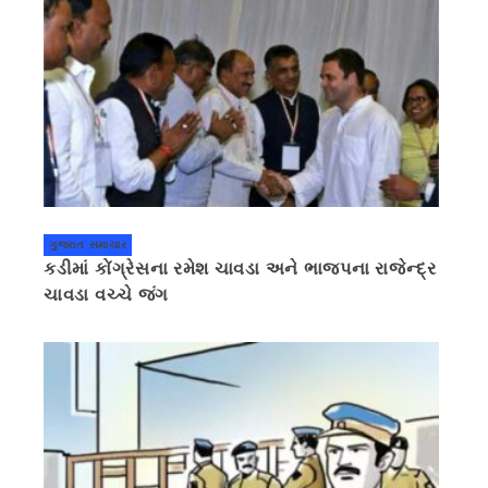
ગુજરાત સમાચાર
કડીમાં કોંગ્રેસના રમેશ ચાવડા અને ભાજપના રાજેન્દ્ર
ચાવડા વચ્ચે જંગ