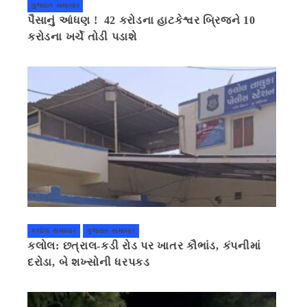
ગુજરાત સમાચાર
પૈસાનું આંધણ ! 42 કરોડના હાટકેશ્વર બ્રિજને 10
કરોડના ખર્ચે તોડી પડાશે
કલોલ સમાચાર
ગુજરાત સમાચાર
કલોલ: છત્રાલ-કડી રોડ પર ખાતર કૌભાંડ, કંપનીમાં
દરોડા, બે શખ્સોની ધરપકડ