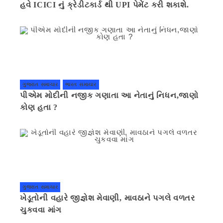
હવે ICICI નું ક્રેડીટકાર્ડ થી UPI પેમેંટ કરી શકાશે.
ગુજરાત સમાચાર
ભારત સમાચાર
પીએમ મોદીની નજીક ગણાતા આ નેતાનું નિધન,જાણો
કોણ હતા ?
ગુજરાત સમાચાર
ખેડૂતોની વહારે જીજ્ઞેશ મેવાણી, માવઠાને પગલે વળતર
ચુકવવા માંગ