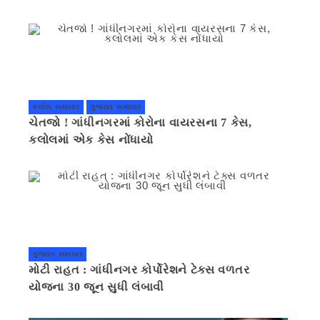
કલોલ સમાચાર
ગુજરાત સમાચાર
ચેતજો ! ગાંધીનગરમાં કોરોના વાયરસના 7 કેસ,
કલોલમાં એક કેસ નોંધાયો
ગુજરાત સમાચાર
મોટી રાહત : ગાંધીનગર કોર્પોરેશને ટેક્સ વળતર
યોજના 30 જૂન સુધી લંબાવી