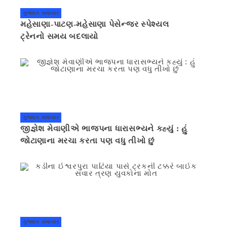
ગુજરાત સમાચાર
મહેસાણા-પાટણ-મહેસાણા પેસેન્જર સ્પેશ્યલ
ટ્રેનનો સમય બદલાયો
ગુજરાત સમાચાર
જીજ્ઞેશ મેવાણીએ ભાજપના ધારાસભ્યને કહ્યું : હું
જોટાણાના મરચા કરતા પણ વધુ તીખો છું
ગુજરાત સમાચાર