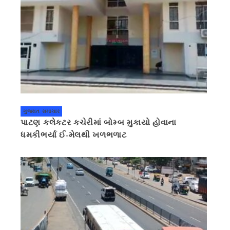
ગુજરાત સમાચાર
પાટણ કલેકટર કચેરીમાં બોમ્બ મુકાયો હોવાના
ધમકીભર્યા ઈ-મેલથી ખળભળાટ