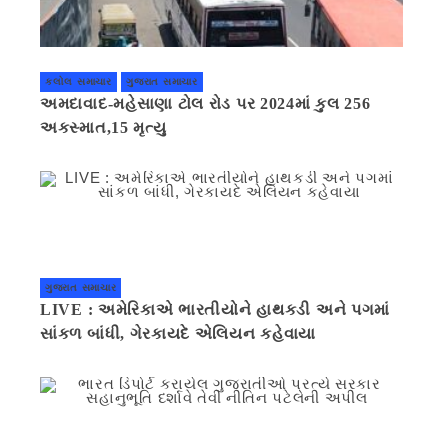
કલોલ સમાચાર
ગુજરાત સમાચાર
અમદાવાદ-મહેસાણા ટોલ રોડ પર 2024માં કુલ 256
અકસ્માત,15 મૃત્યુ
ગુજરાત સમાચાર
LIVE : અમેરિકાએ ભારતીયોને હાથકડી અને પગમાં
સાંકળ બાંધી, ગેરકાયદે એલિયન કહેવાયા