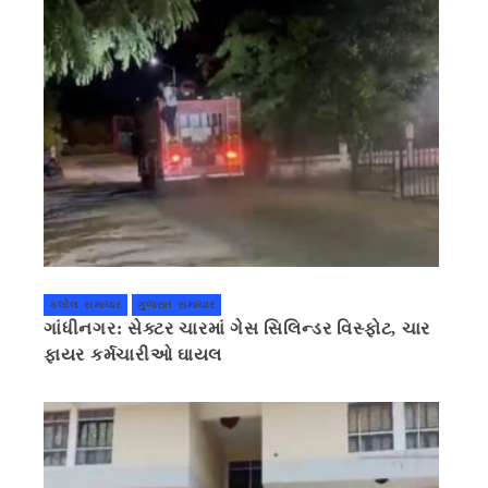
કલોલ સમાચાર
ગુજરાત સમાચાર
ગાંધીનગર: સેક્ટર ચારમાં ગેસ સિલિન્ડર વિસ્ફોટ, ચાર
ફાયર કર્મચારીઓ ઘાયલ