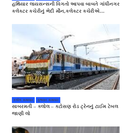
હથિયાર લાયસન્સની વિગતો આપવા બાબતે ગાંધીનગર
કલેક્ટર કચેરીનું ભેદી મૌન,કલેક્ટર કચેરીએ
પ્રાઈવસીનું બહાનું ધરી માહિતી છુપાવી
કલોલ સમાચાર
ગુજરાત સમાચાર
સાબરમતી – કલોલ – કટોસણ રોડ ટ્રેનનું ટાઈમ ટેબલ
જાણી લો