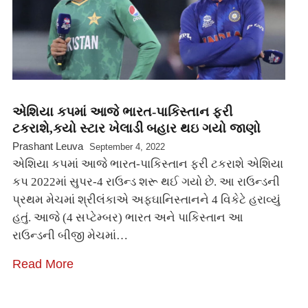
એશિયા કપમાં આજે ભારત-પાકિસ્તાન ફરી
ટકરાશે,કયો સ્ટાર ખેલાડી બહાર થઇ ગયો જાણો
Prashant Leuva
September 4, 2022
એશિયા કપમાં આજે ભારત-પાકિસ્તાન ફરી ટકરાશે એશિયા
કપ 2022માં સુપર-4 રાઉન્ડ શરૂ થઈ ગયો છે. આ રાઉન્ડની
પ્રથમ મેચમાં શ્રીલંકાએ અફઘાનિસ્તાનને 4 વિકેટે હરાવ્યું
હતું. આજે (4 સપ્ટેમ્બર) ભારત અને પાકિસ્તાન આ
રાઉન્ડની બીજી મેચમાં…
Read More