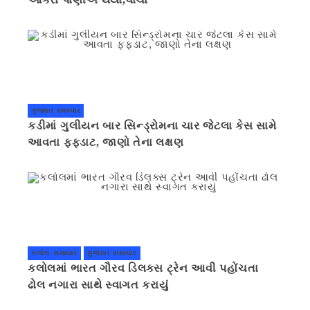
ગુજરાત સમાચાર
કડીમાં ગુલીયન બાર સિન્ડ્રોમના ચાર જેટલા કેસ સામે
આવતા ફફડાટ, જાણો તેના લક્ષણ
કલોલ સમાચાર
ગુજરાત સમાચાર
કલોલમાં ભારત ગૌરવ ડિલક્સ ટ્રેન આવી પહોંચતા
ઢોલ નગારા સાથે સ્વાગત કરાયું