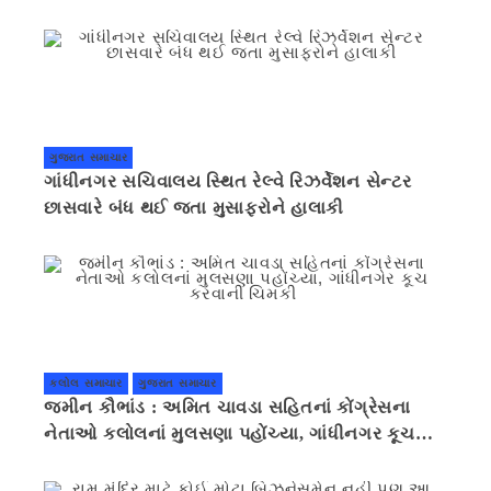
ગુજરાત સમાચાર
ગાંધીનગર સચિવાલય સ્થિત રેલ્વે રિઝર્વેશન સેન્ટર
છાસવારે બંધ થઈ જતા મુસાફરોને હાલાકી
કલોલ સમાચાર
ગુજરાત સમાચાર
જમીન કૌભાંડ : અમિત ચાવડા સહિતનાં કોંગ્રેસના
નેતાઓ કલોલનાં મુલસણા પહોંચ્યા, ગાંધીનગર કૂચ
કરવાની ચિમકી