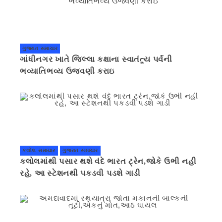
ગુજરાત સમાચાર
ગાંધીનગર ખાતે જિલ્લા કક્ષાના સ્વાતંત્ર્ય પર્વની
ભવ્યાતિભવ્ય ઉજવણી કરાઇ
કલોલ સમાચાર
ગુજરાત સમાચાર
કલોલમાંથી પસાર થશે વંદે ભારત ટ્રેન,જોકે ઉભી નહી
રહે, આ સ્ટેશનથી પકડવી પડશે ગાડી