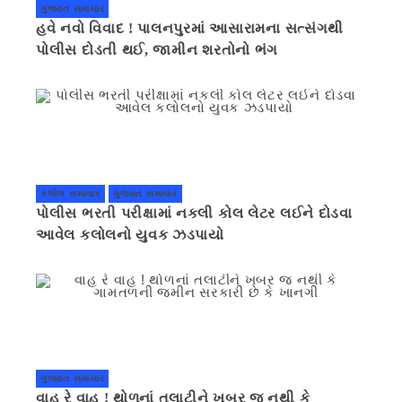
ગુજરાત સમાચાર
હવે નવો વિવાદ ! પાલનપુરમાં આસારામના સત્સંગથી
પોલીસ દોડતી થઈ, જામીન શરતોનો ભંગ
કલોલ સમાચાર
ગુજરાત સમાચાર
પોલીસ ભરતી પરીક્ષામાં નકલી કોલ લેટર લઈને દોડવા
આવેલ કલોલનો યુવક ઝડપાયો
ગુજરાત સમાચાર
વાહ રે વાહ ! થોળનાં તલાટીને ખબર જ નથી કે