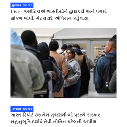
ગુજરાત સમાચાર
Live : અમેરિકાએ ભારતીયોને હાથકડી અને પગમાં
સાંકળ બાંધી, ગેરકાયદે એલિયન કહેવાયા
ગુજરાત સમાચાર
ભારત ડિપોર્ટ કરાયેલ ગુજરાતીઓ પ્રત્યે સરકાર
સહાનુભૂતિ દર્શાવે તેવી નીતિન પટેલની અપીલ