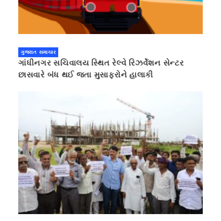
ગુજરાત સમાચાર
ગાંધીનગર સચિવાલય સ્થિત રેલ્વે રિઝર્વેશન સેન્ટર
છાસવારે બંધ થઈ જતા મુસાફરોને હાલાકી