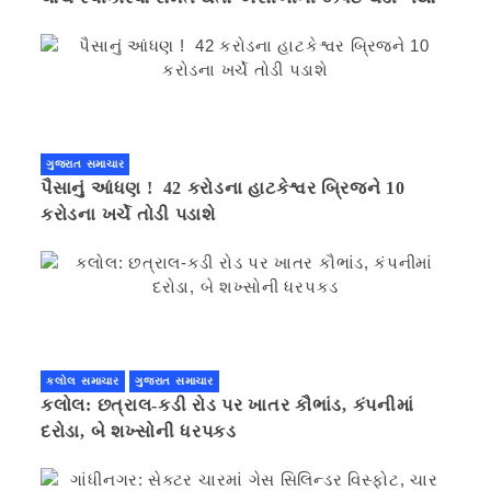
ગુજરાત સમાચાર
પૈસાનું આંધણ ! 42 કરોડના હાટકેશ્વર બ્રિજને 10
કરોડના ખર્ચે તોડી પડાશે
કલોલ સમાચાર
ગુજરાત સમાચાર
કલોલ: છત્રાલ-કડી રોડ પર ખાતર કૌભાંડ, કંપનીમાં
દરોડા, બે શખ્સોની ધરપકડ