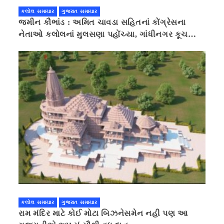
કલોલ સમાચાર
ગુજરાત સમાચાર
જમીન કૌભાંડ : અમિત ચાવડા સહિતનાં કોંગ્રેસના
નેતાઓ કલોલનાં મુલસણા પહોંચ્યા, ગાંધીનગર કૂચ
કરવાની ચિમકી
કલોલ સમાચાર
ગુજરાત સમાચાર
રામ મંદિર માટે કોઈ મોટા બિઝનેસમેન નહી પણ આ