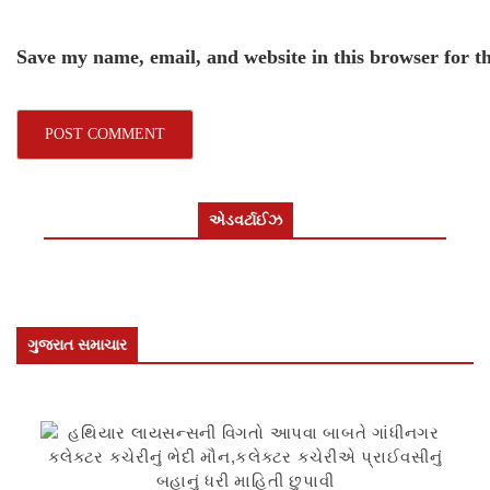
Save my name, email, and website in this browser for t
એડવર્ટાઈઝ
ગુજરાત સમાચાર