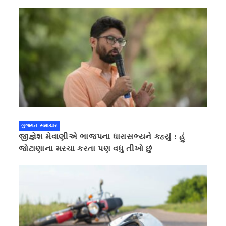
ગુજરાત સમાચાર
જીજ્ઞેશ મેવાણીએ ભાજપના ધારાસભ્યને કહ્યું : હું
જોટાણાના મરચા કરતા પણ વધુ તીખો છું