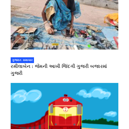
ગુજરાત સમાચાર
રમીલાબેન : જેમની આખી જિંદગી ગુજરી બજારમાં
ગુજરી