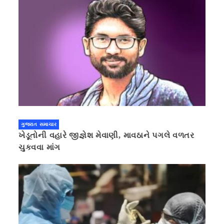
ગુજરાત સમાચાર
ખેડૂતોની વહારે જીજ્ઞેશ મેવાણી, માવઠાને પગલે વળતર
ચુકવવા માંગ