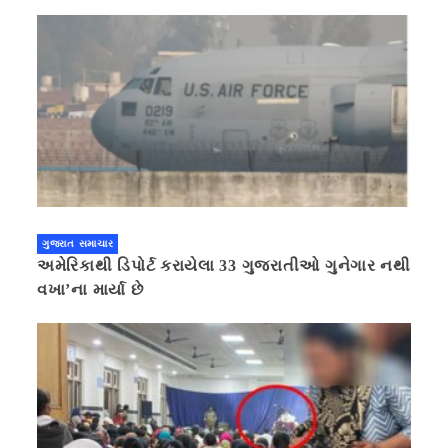
ગુજરાત સમાચાર
અમેરિકાથી ડિપોર્ટ કરાયેલા 33 ગુજરાતીઓ ગુનેગાર નથી
વખા’ના માર્યા છે