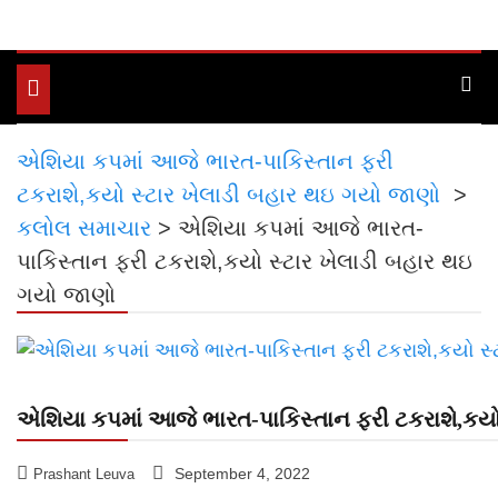
Toggle
navigation
એશિયા કપમાં આજે ભારત-પાકિસ્તાન ફરી
ટકરાશે,કયો સ્ટાર ખેલાડી બહાર થઇ ગયો જાણો
>
કલોલ સમાચાર
>
એશિયા કપમાં આજે ભારત-
પાકિસ્તાન ફરી ટકરાશે,કયો સ્ટાર ખેલાડી બહાર થઇ
ગયો જાણો
એશિયા કપમાં આજે ભારત-પાકિસ્તાન ફરી ટકરાશે,કયો
September 4, 2022
Prashant Leuva