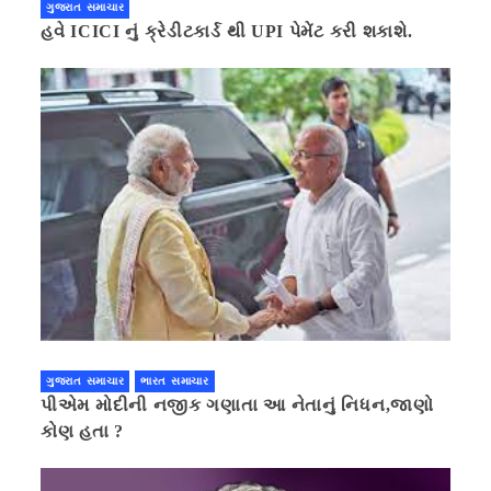
ગુજરાત સમાચાર
હવે ICICI નું ક્રેડીટકાર્ડ થી UPI પેમેંટ કરી શકાશે.
ગુજરાત સમાચાર
ભારત સમાચાર
પીએમ મોદીની નજીક ગણાતા આ નેતાનું નિધન,જાણો
કોણ હતા ?