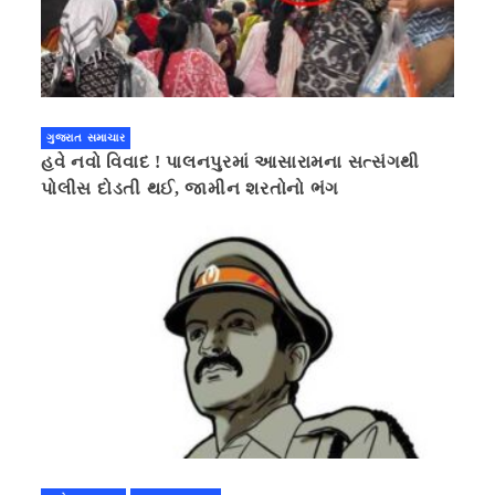
ગુજરાત સમાચાર
હવે નવો વિવાદ ! પાલનપુરમાં આસારામના સત્સંગથી
પોલીસ દોડતી થઈ, જામીન શરતોનો ભંગ