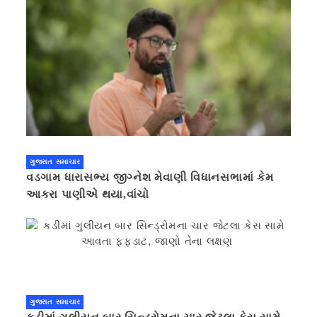
ગુજરાત સમાચાર
વડગામ ધારાસભ્ય જીગ્નેશ મેવાણી વિધાનસભામાં કેમ
આકરા પાણીએ થયા,વાંચો
ગુજરાત સમાચાર