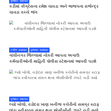
ગુજરાત સમાચાર
કડીમાં કોંગ્રેસના રમેશ ચાવડા અને ભાજપના રાજેન્દ્ર
ચાવડા વચ્ચે જંગ
કલોલ સમાચાર
ગુજરાત સમાચાર
ગાંધીનગર જિલ્લામાં નોકરી આપતા અગાઉ
કર્મચારીઓની માહિતી પોલીસ સ્ટેશનમાં આપવી પડશે
ગુજરાત સમાચાર
લ્યો બોલો, વડોદરા ખાણ ખનીજ કચેરીનો સમગ્ર સ્ટાફ
લાંચ સ્વીકારવા સંમત થતા એસીબીની ઝપટે ચડી ગયો