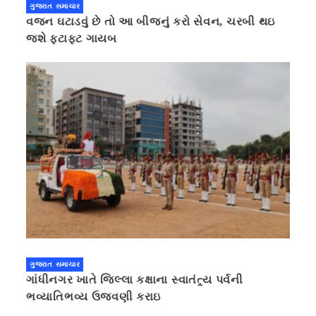
ગુજરાત સમાચાર
વજન ઘટાડવું છે તો આ બીજનું કરો સેવન, ચરબી થઇ
જશે ફટાફટ ગાયબ
ગુજરાત સમાચાર
ગાંધીનગર ખાતે જિલ્લા કક્ષાના સ્વાતંત્ર્ય પર્વની
ભવ્યાતિભવ્ય ઉજવણી કરાઇ