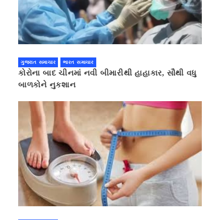
ગુજરાત સમાચાર
ભારત સમાચાર
કોરોના બાદ ચીનમાં નવી બીમારીથી હાહાકાર, સૌથી વધુ
બાળકોને નુકશાન