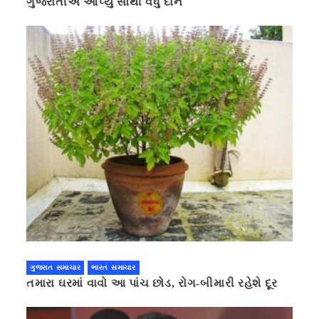
ગુજરાતીએ આપ્યું સૌથી વધુ દાન
ગુજરાત સમાચાર
ભારત સમાચાર
તમારા ઘરમાં વાવો આ પાંચ છોડ, રોગ-બીમારી રહેશે દૂર