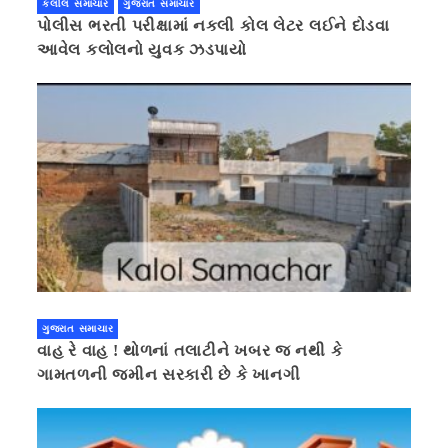
કલોલ સમાચાર
ગુજરાત સમાચાર
પોલીસ ભરતી પરીક્ષામાં નકલી કોલ લેટર લઈને દોડવા
આવેલ કલોલનો યુવક ઝડપાયો
ગુજરાત સમાચાર
વાહ રે વાહ ! થોળનાં તલાટીને ખબર જ નથી કે
ગામતળની જમીન સરકારી છે કે ખાનગી