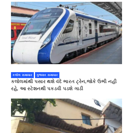
કલોલ સમાચાર
ગુજરાત સમાચાર
કલોલમાંથી પસાર થશે વંદે ભારત ટ્રેન,જોકે ઉભી નહી
રહે, આ સ્ટેશનથી પકડવી પડશે ગાડી