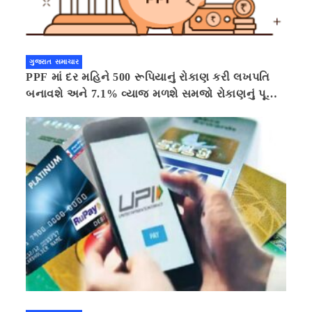
ગુજરાત સમાચાર
PPF માં દર મહિને 500 રૂપિયાનું રોકાણ કરી લખપતિ
બનાવશે અને 7.1% વ્યાજ મળશે સમજો રોકાણનું પૂરું
ગણિત .નવી દિલ્હી 41 મિનીટ પહેલા.