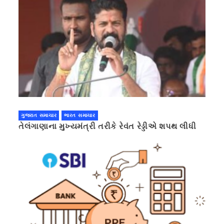
ગુજરાત સમાચાર
ભારત સમાચાર
તેલંગાણાના મુખ્યમંત્રી તરીકે રેવંત રેડ્ડીએ શપથ લીધી