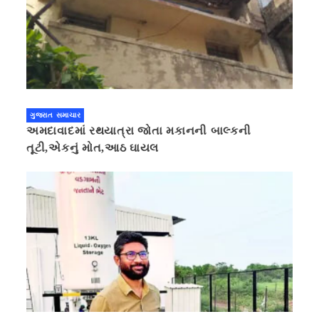
ગુજરાત સમાચાર
અમદાવાદમાં રથયાત્રા જોતા મકાનની બાલ્કની
તૂટી,એકનું મોત,આઠ ઘાયલ