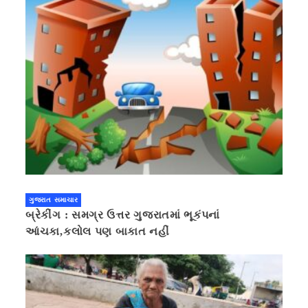
ગુજરાત સમાચાર
બ્રેકીંગ : સમગ્ર ઉત્તર ગુજરાતમાં ભૂકંપનાં
આંચકા,કલોલ પણ બાકાત નહીં