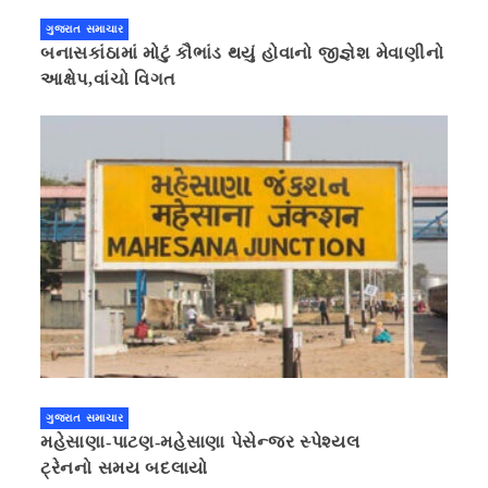
ગુજરાત સમાચાર
બનાસકાંઠામાં મોટું કૌભાંડ થયું હોવાનો જીજ્ઞેશ મેવાણીનો
આક્ષેપ,વાંચો વિગત
ગુજરાત સમાચાર
મહેસાણા-પાટણ-મહેસાણા પેસેન્જર સ્પેશ્યલ
ટ્રેનનો સમય બદલાયો