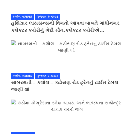
કલોલ સમાચાર
ગુજરાત સમાચાર
હથિયાર લાયસન્સની વિગતો આપવા બાબતે ગાંધીનગર
કલેક્ટર કચેરીનું ભેદી મૌન,કલેક્ટર કચેરીએ
પ્રાઈવસીનું બહાનું ધરી માહિતી છુપાવી
કલોલ સમાચાર
ગુજરાત સમાચાર
સાબરમતી – કલોલ – કટોસણ રોડ ટ્રેનનું ટાઈમ ટેબલ
જાણી લો