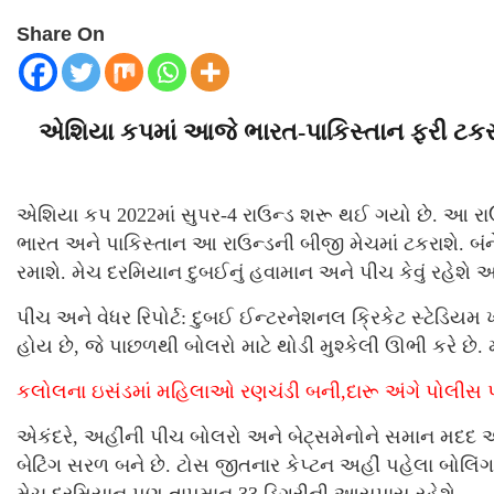
Share On
એશિયા કપમાં આજે ભારત-પાકિસ્તાન ફરી ટકર
એશિયા કપ 2022માં સુપર-4 રાઉન્ડ શરૂ થઈ ગયો છે. આ રાઉન્ડ
ભારત અને પાકિસ્તાન આ રાઉન્ડની બીજી મેચમાં ટકરાશે. બંન
રમાશે. મેચ દરમિયાન દુબઈનું હવામાન અને પીચ કેવું રહેશે અ
પીચ અને વેધર રિપોર્ટ: દુબઈ ઈન્ટરનેશનલ ક્રિકેટ સ્ટેડિયમ
હોય છે, જે પાછળથી બોલરો માટે થોડી મુશ્કેલી ઊભી કરે છે. મ
કલોલના ઇસંડમાં મહિલાઓ રણચંડી બની,દારૂ અંગે પોલીસ પર શ
એકંદરે, અહીંની પીચ બોલરો અને બેટ્સમેનોને સમાન મદદ આ
બેટિંગ સરળ બને છે. ટોસ જીતનાર કેપ્ટન અહીં પહેલા બોલિં