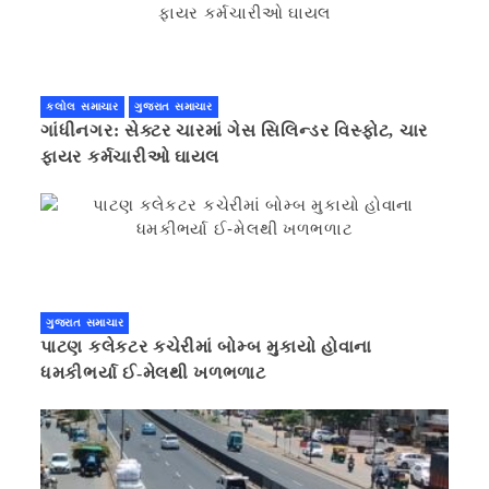
કલોલ સમાચાર
ગુજરાત સમાચાર
ગાંધીનગર: સેક્ટર ચારમાં ગેસ સિલિન્ડર વિસ્ફોટ, ચાર
ફાયર કર્મચારીઓ ઘાયલ
ગુજરાત સમાચાર
પાટણ કલેકટર કચેરીમાં બોમ્બ મુકાયો હોવાના
ધમકીભર્યા ઈ-મેલથી ખળભળાટ