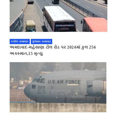
કલોલ સમાચાર
ગુજરાત સમાચાર
અમદાવાદ-મહેસાણા ટોલ રોડ પર 2024માં કુલ 256
અકસ્માત,15 મૃત્યુ