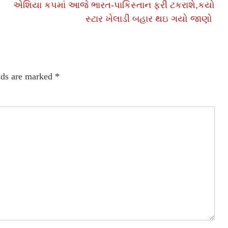
એશિયા કપમાં આજે ભારત-પાકિસ્તાન ફરી ટકરાશે,કયો
સ્ટાર ખેલાડી બહાર થઇ ગયો જાણો
lds are marked
*