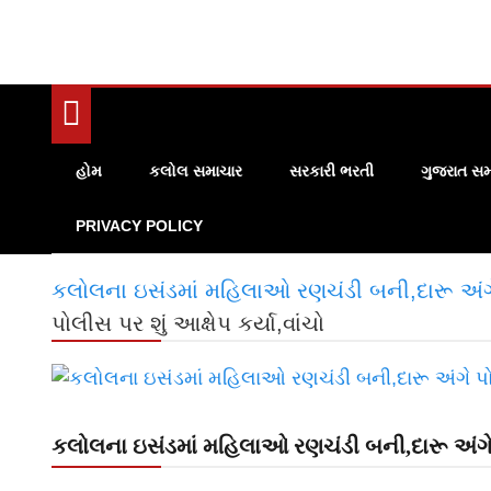
હોમ
કલોલ સમાચાર
સરકારી ભરતી
ગુજરાત સમ
PRIVACY POLICY
કલોલના ઇસંડમાં મહિલાઓ રણચંડી બની,દારૂ અંગે પ
પોલીસ પર શું આક્ષેપ કર્યા,વાંચો
કલોલના ઇસંડમાં મહિલાઓ રણચંડી બની,દારૂ અંગે પો