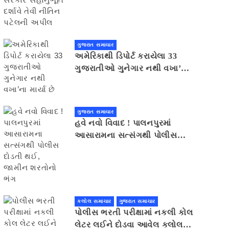
સહાનુભૂતિ દર્શાવે તેવી નીતિન
પટેલની અપીલ
ગુજરાત સમાચાર
અમેરિકાથી ડિપોર્ટ કરાયેલા 33
ગુજરાતીઓ ગુનેગાર નથી વખા’ના
માર્યા છે
ગુજરાત સમાચાર
હવે નવો વિવાદ ! પાલનપુરમાં
આસારામના સત્સંગથી પોલીસ
દોડતી થઈ, જામીન શરતોનો ભંગ
કલોલ સમાચાર
ગુજરાત સમાચાર
પોલીસ ભરતી પરીક્ષામાં નકલી કોલ
લેટર લઈને દોડવા આવેલ કલોલનો