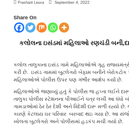
September 4, 2022
Prashant Leuva
Share On
કલોલના ઇસંડમાં મહિલાઓ રણચંડી બની,દારૂ 
કલોલ તાલુકાના ઇસંડ ગામે મહિલાઓએ ગૃહ રાજ્યમંત્રી 
કરી છે. ઇસંડ ગામમાં બુટલેગરો બેફામ બનીને બેરોકટો
મહિલાઓએ પોલીસ ઉપર પણ ગંભીર આક્ષેપ કર્યા છે.
મહિલાઓએ જણાવ્યું હતું કે પોલીસ જ હપ્તા લઈને દાર
તાલુકા પોલીસ સ્ટેશનના પીઆઈને પત્ર લખી આ ધંધો બં
ગામડાઓમાં ઠેર ઠેર દેશી અને વિદેશી દારૂ મળી રહ્યો છે. 
કારણે કેટલાય ઘર પરિવાર બરબાદ થઇ ગયા છે. આ સંજ
ખોલતા બુટલેગરો અને પોલીસમાં હડકંપ મચી ગયો છે.