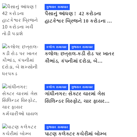
ગુજરાત સમાચાર
પૈસાનું આંધણ ! 42 કરોડના
હાટકેશ્વર બ્રિજને 10 કરોડના ખર્ચે
તોડી પડાશે
કલોલ સમાચાર
ગુજરાત સમાચાર
કલોલ: છત્રાલ-કડી રોડ પર ખાતર
કૌભાંડ, કંપનીમાં દરોડા, બે
શખ્સોની ધરપકડ
કલોલ સમાચાર
ગુજરાત સમાચાર
ગાંધીનગર: સેક્ટર ચારમાં ગેસ
સિલિન્ડર વિસ્ફોટ, ચાર ફાયર
કર્મચારીઓ ઘાયલ
ગુજરાત સમાચાર
પાટણ કલેકટર કચેરીમાં બોમ્બ