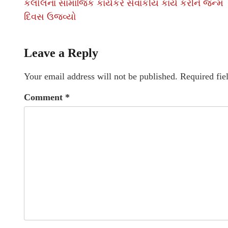
કલોલના સામાજિક કાર્યકરે સેવાકીય કાર્ય કરીને જન્મ
દિવસ ઉજવ્યો
Leave a Reply
Your email address will not be published.
Required fie
Comment
*