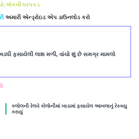
રાયો,એકની ધરપકડ
રી
અમારી એન્ડ્રોઇડ એપ ડાઉનલોડ કરો
અડધી ફસાયેલી લાશ મળી, વાંચો શું છે સમગ્ર મામલો
રો
કલોલની રેલવે કોલોનીમાં ખાડામાં ફસાયેલ આખલાનું રેસ્ક્યુ
કરાયું