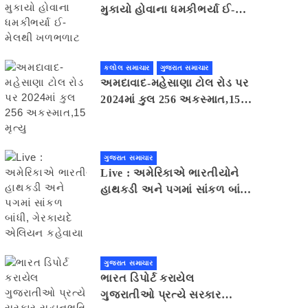
મુકાયો હોવાના ધમકીભર્યા ઈ-
મેલથી ખળભળાટ
કલોલ સમાચાર
ગુજરાત સમાચાર
અમદાવાદ-મહેસાણા ટોલ રોડ પર
2024માં કુલ 256 અકસ્માત,15
મૃત્યુ
ગુજરાત સમાચાર
Live : અમેરિકાએ ભારતીયોને
હાથકડી અને પગમાં સાંકળ બાંધી,
ગેરકાયદે એલિયન કહેવાયા
ગુજરાત સમાચાર
ભારત ડિપોર્ટ કરાયેલ
ગુજરાતીઓ પ્રત્યે સરકાર