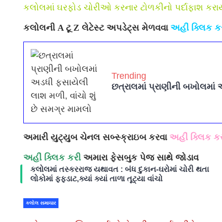
કલોલમાં ઘરફોડ ચોરીઓ કરનાર ટોળકીનો પર્દાફાશ ક
કલોલની A ટૂ Z લેટેસ્ટ અપડેટ્સ મેળવવા
અહીં ક્લિક ક
Trending
છત્રાલમાં પ્રાણીની બખોલમાં 
અમારી યુટ્યુબ ચેનલ સબ્સ્ક્રાઇબ કરવા
અહીં ક્લિક ક
અહીં ક્લિક કરી
અમારા ફેસબુક પેજ સાથે જોડાવ
કલોલમાં તસ્કરરાજ યથાવત : બંધ દુકાન-ઘરોમાં ચોરી થતા
લોકોમાં ફફડાટ,ક્યાં ક્યાં તાળા તૂટ્યા વાંચો
કલોલ સમાચાર