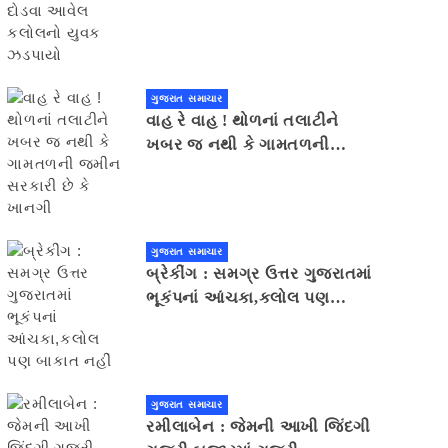
યુવક ઝડપાયો
ગુજરાત સમાચાર
વાહ રે વાહ ! થોળનાં તલાટીને
ખબર જ નથી કે ગામતળની
જમીન સરકારી છે કે ખાનગી
ગુજરાત સમાચાર
બ્રેકીંગ : સમગ્ર ઉત્તર ગુજરાતમાં
ભૂકંપનાં આંચકા,કલોલ પણ
બાકાત નહીં
ગુજરાત સમાચાર
રમીલાબેન : જેમની આખી જિંદગી