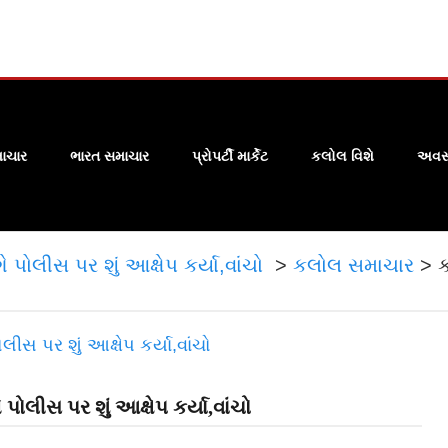
ાચાર
ભારત સમાચાર
પ્રોપર્ટી માર્કેટ
કલોલ વિશે
અવસા
ોલીસ પર શું આક્ષેપ કર્યા,વાંચો
>
કલોલ સમાચાર
>
ક
લીસ પર શું આક્ષેપ કર્યા,વાંચો