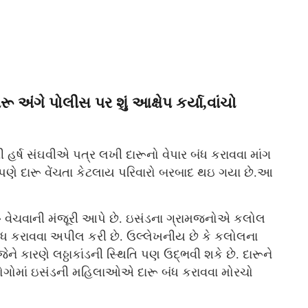
અંગે પોલીસ પર શું આક્ષેપ કર્યા,વાંચો
હર્ષ સંઘવીએ પત્ર લખી દારૂનો વેપાર બંધ કરાવવા માંગ
ક પણે દારૂ વેંચતા કેટલાય પરિવારો બરબાદ થઇ ગયા છે.આ
ૂ વેચવાની મંજૂરી આપે છે. ઇસંડના ગ્રામજનોએ કલોલ
ધ કરાવવા અપીલ કરી છે. ઉલ્લેખનીય છે કે કલોલના
જેને કારણે લઠ્ઠાકાંડની સ્થિતિ પણ ઉદ્ભવી શકે છે. દારૂને
ોગોમાં ઇસંડની મહિલાઓએ દારૂ બંધ કરાવવા મોરચો