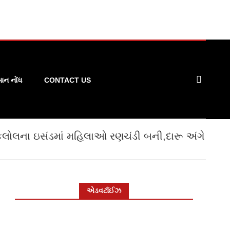
ન નોંધ
CONTACT US
લોલના ઇસંડમાં મહિલાઓ રણચંડી બની,દારૂ અંગે
એડવર્ટાઈઝ