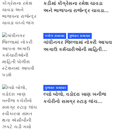
કડીમાં કોંગ્રેસના રમેશ ચાવડા
અને ભાજપના રાજેન્દ્ર ચાવડા
વચ્ચે જંગ
કલોલ સમાચાર
ગુજરાત સમાચાર
ગાંધીનગર જિલ્લામાં નોકરી આપતા
અગાઉ કર્મચારીઓની માહિતી
પોલીસ સ્ટેશનમાં આપવી પડશે
ગુજરાત સમાચાર
લ્યો બોલો, વડોદરા ખાણ ખનીજ
કચેરીનો સમગ્ર સ્ટાફ લાંચ
સ્વીકારવા સંમત થતા એસીબીની
ઝપટે ચડી ગયો