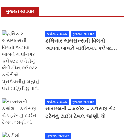
ગુજરાત સમાચાર
કલોલ સમાચાર
ગુજરાત સમાચાર
હથિયાર લાયસન્સની વિગતો
આપવા બાબતે ગાંધીનગર કલેક્ટર
કચેરીનું ભેદી મૌન,કલેક્ટર
કચેરીએ પ્રાઈવસીનું બહાનું ધરી
માહિતી છુપાવી
કલોલ સમાચાર
ગુજરાત સમાચાર
સાબરમતી – કલોલ – કટોસણ રોડ
ટ્રેનનું ટાઈમ ટેબલ જાણી લો
ગુજરાત સમાચાર