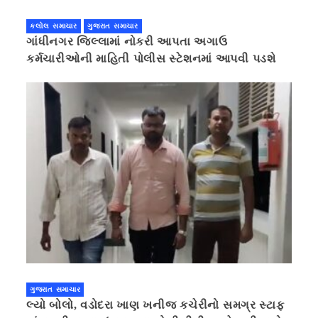
કલોલ સમાચાર
ગુજરાત સમાચાર
ગાંધીનગર જિલ્લામાં નોકરી આપતા અગાઉ
કર્મચારીઓની માહિતી પોલીસ સ્ટેશનમાં આપવી પડશે
ગુજરાત સમાચાર
લ્યો બોલો, વડોદરા ખાણ ખનીજ કચેરીનો સમગ્ર સ્ટાફ