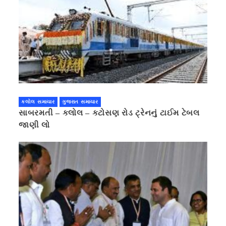
કલોલ સમાચાર
ગુજરાત સમાચાર
સાબરમતી – કલોલ – કટોસણ રોડ ટ્રેનનું ટાઈમ ટેબલ
જાણી લો