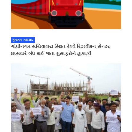
ગુજરાત સમાચાર
ગાંધીનગર સચિવાલય સ્થિત રેલ્વે રિઝર્વેશન સેન્ટર
છાસવારે બંધ થઈ જતા મુસાફરોને હાલાકી