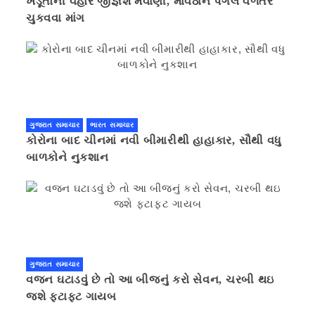
ખેડૂતોની વહારે જીજ્ઞેશ મેવાણી, માવઠાને પગલે વળતર
ચુકવવા માંગ
ગુજરાત સમાચાર
ભારત સમાચાર
કોરોના બાદ ચીનમાં નવી બીમારીથી હાહાકાર, સૌથી વધુ
બાળકોને નુકશાન
ગુજરાત સમાચાર
વજન ઘટાડવું છે તો આ બીજનું કરો સેવન, ચરબી થઇ
જશે ફટાફટ ગાયબ