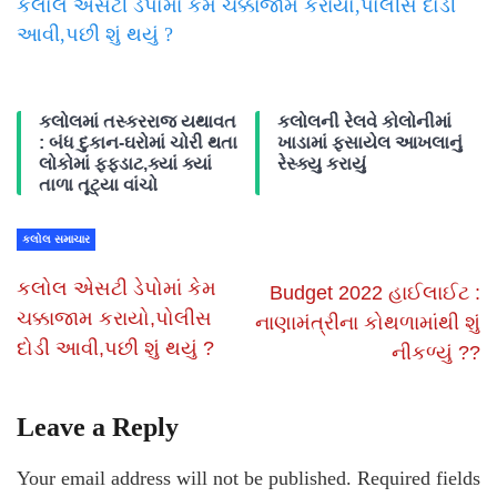
કલોલ એસટી ડેપોમાં કેમ ચક્કાજામ કરાયો,પોલીસ દોડી
આવી,પછી શું થયું ?
કલોલમાં તસ્કરરાજ યથાવત
કલોલની રેલવે કોલોનીમાં
: બંધ દુકાન-ઘરોમાં ચોરી થતા
ખાડામાં ફસાયેલ આખલાનું
લોકોમાં ફફડાટ,ક્યાં ક્યાં
રેસ્ક્યુ કરાયું
તાળા તૂટ્યા વાંચો
કલોલ સમાચાર
કલોલ એસટી ડેપોમાં કેમ
Budget 2022 હાઈલાઈટ :
ચક્કાજામ કરાયો,પોલીસ
નાણામંત્રીના કોથળામાંથી શું
દોડી આવી,પછી શું થયું ?
નીકળ્યું ??
Leave a Reply
Your email address will not be published.
Required fields