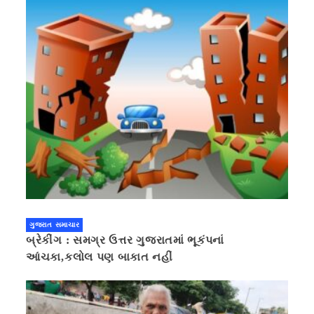
ગુજરાત સમાચાર
બ્રેકીંગ : સમગ્ર ઉત્તર ગુજરાતમાં ભૂકંપનાં
આંચકા,કલોલ પણ બાકાત નહીં