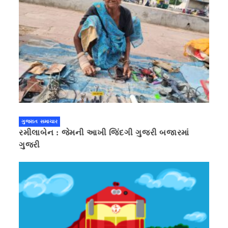
ગુજરાત સમાચાર
રમીલાબેન : જેમની આખી જિંદગી ગુજરી બજારમાં
ગુજરી