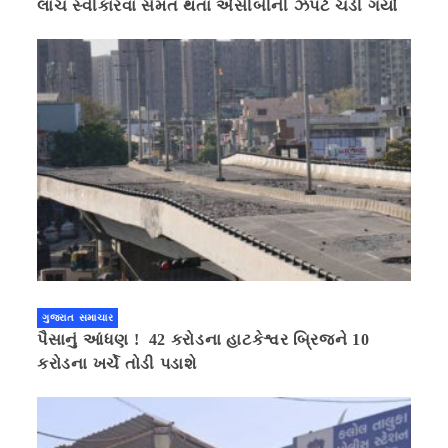
લાંચ સ્વીકારવા સંમત થતા એસીબીની ઝપટે ચડી ગયો
ગુજરાત સમાચાર
પૈસાનું આંધણ ! 42 કરોડના હાટકેશ્વર બ્રિજને 10
કરોડના ખર્ચે તોડી પડાશે