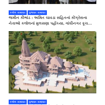
કલોલ સમાચાર
ગુજરાત સમાચાર
જમીન કૌભાંડ : અમિત ચાવડા સહિતનાં કોંગ્રેસના
નેતાઓ કલોલનાં મુલસણા પહોંચ્યા, ગાંધીનગર કૂચ
કરવાની ચિમકી
કલોલ સમાચાર
ગુજરાત સમાચાર