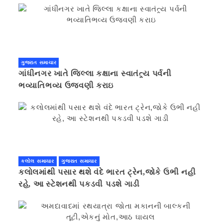
ગુજરાત સમાચાર
ગાંધીનગર ખાતે જિલ્લા કક્ષાના સ્વાતંત્ર્ય પર્વની
ભવ્યાતિભવ્ય ઉજવણી કરાઇ
કલોલ સમાચાર
ગુજરાત સમાચાર
કલોલમાંથી પસાર થશે વંદે ભારત ટ્રેન,જોકે ઉભી નહી
રહે, આ સ્ટેશનથી પકડવી પડશે ગાડી