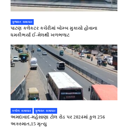
ગુજરાત સમાચાર
પાટણ કલેકટર કચેરીમાં બોમ્બ મુકાયો હોવાના
ધમકીભર્યા ઈ-મેલથી ખળભળાટ
કલોલ સમાચાર
ગુજરાત સમાચાર
અમદાવાદ-મહેસાણા ટોલ રોડ પર 2024માં કુલ 256
અકસ્માત,15 મૃત્યુ