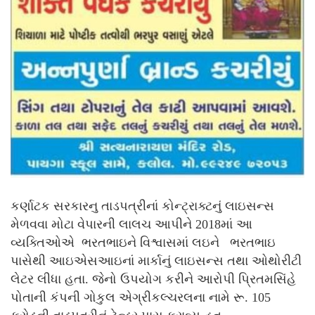
કર્ણાટક સરકારનુ તાડપત્રીનાં કોન્ટ્રાક્ટનું લાઇસન્સ
મેળવવા મોટા વેપારની લાલચ આપીને 2018માં આ
વ્યક્તિઓએ ભરતભાઇને વિશ્વાસમાં લઇને ભરતભાઇ
પાસેથી આઇએસઆઇનાં માર્કાનું લાઇસન્સ તથા ઓથોરીટી
લેટર લીધા હતા. જેનો ઉપયોગ કરીને આરોપી પ્રિતમસિંહે
પોતાની કંપની ગોકુલ એગ્રીકલ્ચરલના નામે રૂ. 105