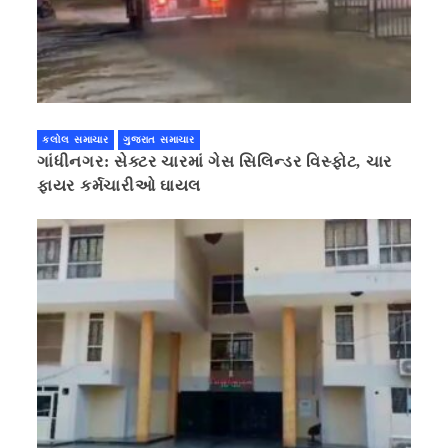
કલોલ સમાચાર
ગુજરાત સમાચાર
ગાંધીનગર: સેક્ટર ચારમાં ગેસ સિલિન્ડર વિસ્ફોટ, ચાર
ફાયર કર્મચારીઓ ઘાયલ