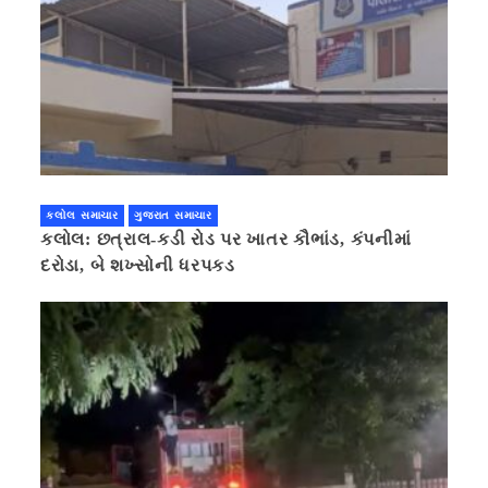
કલોલ સમાચાર
ગુજરાત સમાચાર
કલોલ: છત્રાલ-કડી રોડ પર ખાતર કૌભાંડ, કંપનીમાં
દરોડા, બે શખ્સોની ધરપકડ