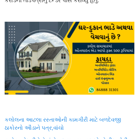
કરોડની તાડપત્રીનું ટેન્ડર પાસ કરાવ્યુ હતુ.
કલોલના આટલા રસ્તાઓની કામગીરી માટે બળદેવજી
ઠાકોરનો ઔડાને પત્ર,વાંચો