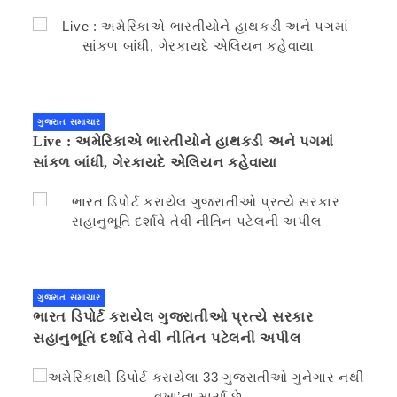
ગુજરાત સમાચાર
Live : અમેરિકાએ ભારતીયોને હાથકડી અને પગમાં
સાંકળ બાંધી, ગેરકાયદે એલિયન કહેવાયા
ગુજરાત સમાચાર
ભારત ડિપોર્ટ કરાયેલ ગુજરાતીઓ પ્રત્યે સરકાર
સહાનુભૂતિ દર્શાવે તેવી નીતિન પટેલની અપીલ