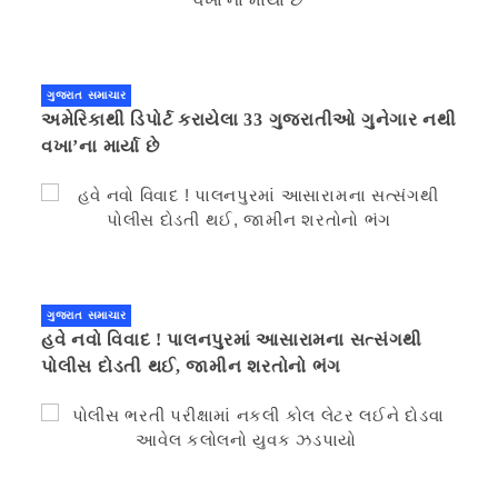
ગુજરાત સમાચાર
અમેરિકાથી ડિપોર્ટ કરાયેલા 33 ગુજરાતીઓ ગુનેગાર નથી
વખા’ના માર્યા છે
ગુજરાત સમાચાર
હવે નવો વિવાદ ! પાલનપુરમાં આસારામના સત્સંગથી
પોલીસ દોડતી થઈ, જામીન શરતોનો ભંગ