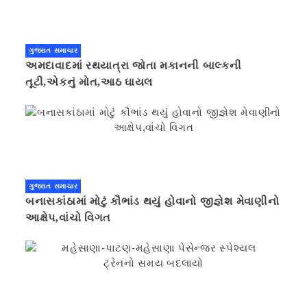
ગુજરાત સમાચાર
અમદાવાદમાં રથયાત્રા જોતા મકાનની બાલ્કની
તૂટી,એકનું મોત,આઠ ઘાયલ
ગુજરાત સમાચાર
બનાસકાંઠામાં મોટું કૌભાંડ થયું હોવાનો જીજ્ઞેશ મેવાણીનો
આક્ષેપ,વાંચો વિગત