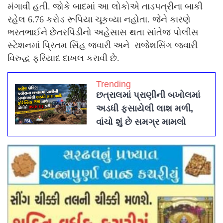
મંગાવી હતી. જોકે બાદમાં આ લોકોએ તાડપત્રીના બાકી
રહેલ 6.76 કરોડ રૂપિયા ચૂકવ્યા નહોતા. જેને કારણે
ભરતભાઈને છેતરપિંડીનો અહેસાસ થતા સાંતેજ પોલીસ
સ્ટેશનમાં પ્રિતમ સિંહ જવારી અને રાજેશસિંગ જવારી
વિરુદ્ધ ફરિયાદ દાખલ કરાવી છે.
Trending
છત્રાલમાં પ્રાણીની બખોલમાં
અડધી ફસાયેલી લાશ મળી,
વાંચો શું છે સમગ્ર મામલો