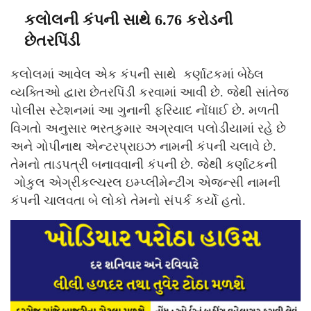
કલોલની કંપની સાથે 6.76 કરોડની
છેતરપિંડી
કલોલમાં આવેલ એક કંપની સાથે કર્ણાટકમાં બેઠેલ
વ્યક્તિઓ દ્વારા છેતરપિંડી કરવામાં આવી છે. જેથી સાંતેજ
પોલીસ સ્ટેશનમાં આ ગુનાની ફરિયાદ નોંધાઈ છે. મળતી
વિગતો અનુસાર ભરતકુમાર અગ્રવાલ પલોડીયામાં રહે છે
અને ગોપીનાથ એન્ટરપ્રાઇઝ નામની કંપની ચલાવે છે.
તેમનો તાડપત્રી બનાવવાની કંપની છે. જેથી કર્ણાટકની
ગોકુલ એગ્રીકલ્ચરલ ઇમ્પ્લીમેન્ટીંગ એજન્સી નામની
કંપની ચાલવતા બે લોકો તેમનો સંપર્ક કર્યો હતો.