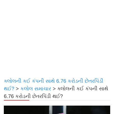
ક્લોલની કઈ કંપની સાથે 6.76 કરોડની છેતરપિંડી
થઈ?
>
કલોલ સમાચાર
>
ક્લોલની કઈ કંપની સાથે
6.76 કરોડની છેતરપિંડી થઈ?