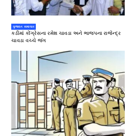
ગુજરાત સમાચાર
કડીમાં કોંગ્રેસના રમેશ ચાવડા અને ભાજપના રાજેન્દ્ર
ચાવડા વચ્ચે જંગ