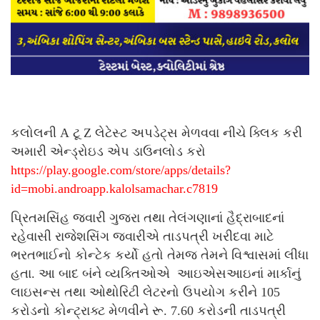
કલોલની A ટૂ Z લેટેસ્ટ અપડેટ્સ મેળવવા નીચે ક્લિક કરી
અમારી એન્ડ્રોઇડ એપ ડાઉનલોડ કરો
https://play.google.com/store/apps/details?
id=mobi.androapp.kalolsamachar.c7819
પ્રિતમસિંહ જવારી ગુજરા તથા તેલંગણાનાં હૈદ્રાબાદનાં
રહેવાસી રાજેશસિંગ જવારીએ તાડપત્રી ખરીદવા માટે
ભરતભાઈનો કોન્ટેક કર્યો હતો તેમજ તેમને વિશ્વાસમાં લીધા
હતા. આ બાદ બંને વ્યક્તિઓએ આઇએસઆઇનાં માર્કાનું
લાઇસન્સ તથા ઓથોરિટી લેટરનો ઉપયોગ કરીને 105
કરોડનો કોન્ટ્રાક્ટ મેળવીને રૂ. 7.60 કરોડની તાડપત્રી