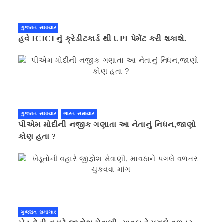
ગુજરાત સમાચાર
હવે ICICI નું ક્રેડીટકાર્ડ થી UPI પેમેંટ કરી શકાશે.
ગુજરાત સમાચાર
ભારત સમાચાર
પીએમ મોદીની નજીક ગણાતા આ નેતાનું નિધન,જાણો
કોણ હતા ?
ગુજરાત સમાચાર