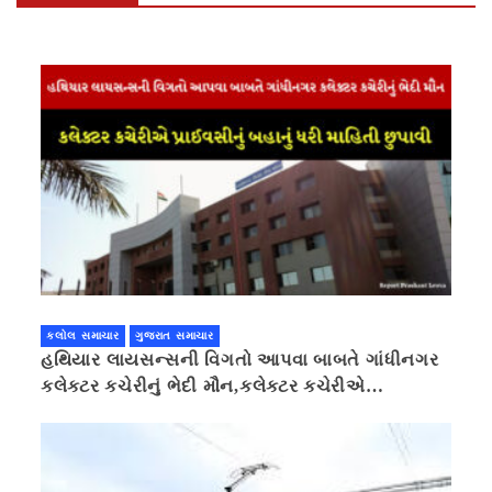
કલોલ સમાચાર
ગુજરાત સમાચાર
હથિયાર લાયસન્સની વિગતો આપવા બાબતે ગાંધીનગર
કલેક્ટર કચેરીનું ભેદી મૌન,કલેક્ટર કચેરીએ
પ્રાઈવસીનું બહાનું ધરી માહિતી છુપાવી