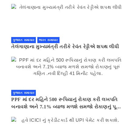
ગુજરાત સમાચાર
ભારત સમાચાર
તેલંગાણાના મુખ્યમંત્રી તરીકે રેવંત રેડ્ડીએ શપથ લીધી
ગુજરાત સમાચાર
PPF માં દર મહિને 500 રૂપિયાનું રોકાણ કરી લખપતિ
બનાવશે અને 7.1% વ્યાજ મળશે સમજો રોકાણનું પૂરું
ગણિત .નવી દિલ્હી 41 મિનીટ પહેલા.