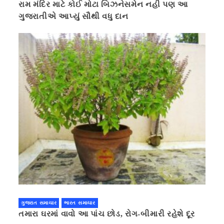
રામ મંદિર માટે કોઈ મોટા બિઝનેસમેન નહી પણ આ
ગુજરાતીએ આપ્યું સૌથી વધુ દાન
ગુજરાત સમાચાર
ભારત સમાચાર
તમારા ઘરમાં વાવો આ પાંચ છોડ, રોગ-બીમારી રહેશે દૂર