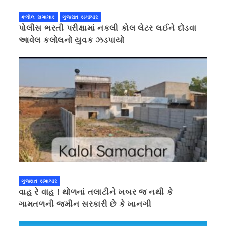
કલોલ સમાચાર
ગુજરાત સમાચાર
પોલીસ ભરતી પરીક્ષામાં નકલી કોલ લેટર લઈને દોડવા
આવેલ કલોલનો યુવક ઝડપાયો
ગુજરાત સમાચાર
વાહ રે વાહ ! થોળનાં તલાટીને ખબર જ નથી કે
ગામતળની જમીન સરકારી છે કે ખાનગી